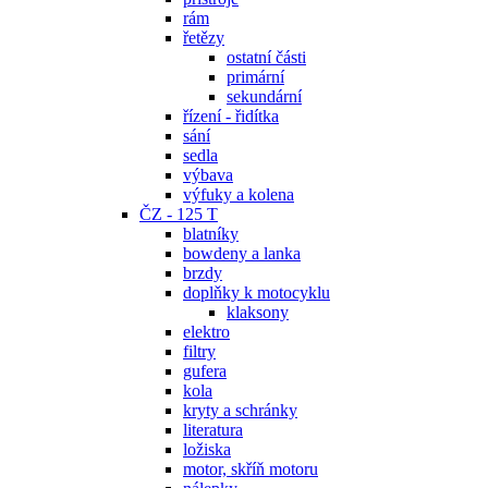
rám
řetězy
ostatní části
primární
sekundární
řízení - řidítka
sání
sedla
výbava
výfuky a kolena
ČZ - 125 T
blatníky
bowdeny a lanka
brzdy
doplňky k motocyklu
klaksony
elektro
filtry
gufera
kola
kryty a schránky
literatura
ložiska
motor, skříň motoru