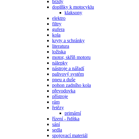
brzdy
doplňky k motocyklu
klaksony
elektro
filtry
gufera
kola
kryty a schránky
literatura
ložiska
motor, skříň motoru
nálepky
nástroje a nářadí
palivový systém
pneu a duše
pohon zadního kola
převodovka
přístroje
rám
řetězy
primární
řízení - řidítka
sání
sedla
spojovací materiál