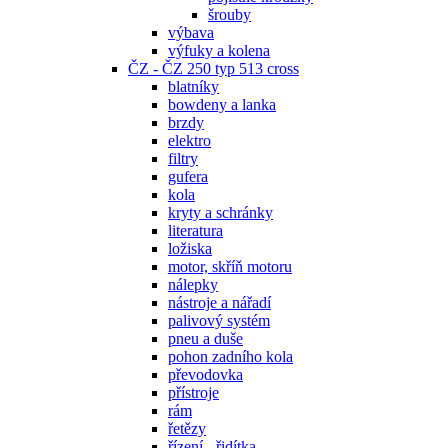
šrouby
výbava
výfuky a kolena
ČZ - ČZ 250 typ 513 cross
blatníky
bowdeny a lanka
brzdy
elektro
filtry
gufera
kola
kryty a schránky
literatura
ložiska
motor, skříň motoru
nálepky
nástroje a nářadí
palivový systém
pneu a duše
pohon zadního kola
převodovka
přístroje
rám
řetězy
řízení - řidítka