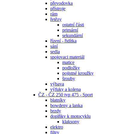
převodovka
přístroje
rám
řetězy
ostatní části
primární
sekundární
řízení - řidítka
sání
sedla
spojovaci materiál
matice
podložky
pojistné kroužky
šrouby
výbava
výfuky a kolena
ČZ - ČZ 250 typ 475 - Sport
blatníky
bowdeny a lanka
brzdy
doplňky k motocyklu
klaksony
elektro
filtry