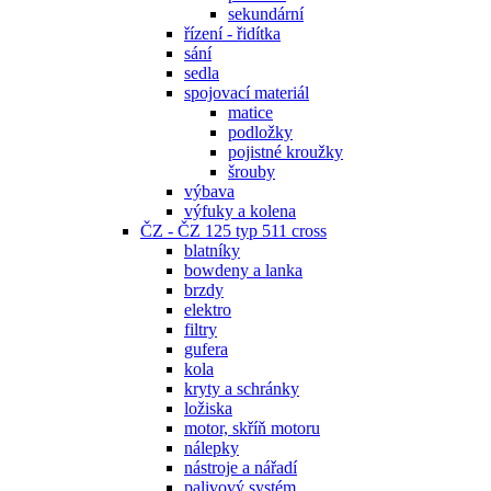
sekundární
řízení - řidítka
sání
sedla
spojovací materiál
matice
podložky
pojistné kroužky
šrouby
výbava
výfuky a kolena
ČZ - ČZ 125 typ 511 cross
blatníky
bowdeny a lanka
brzdy
elektro
filtry
gufera
kola
kryty a schránky
ložiska
motor, skříň motoru
nálepky
nástroje a nářadí
palivový systém