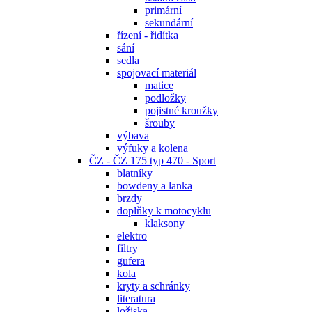
primární
sekundární
řízení - řidítka
sání
sedla
spojovací materiál
matice
podložky
pojistné kroužky
šrouby
výbava
výfuky a kolena
ČZ - ČZ 175 typ 470 - Sport
blatníky
bowdeny a lanka
brzdy
doplňky k motocyklu
klaksony
elektro
filtry
gufera
kola
kryty a schránky
literatura
ložiska