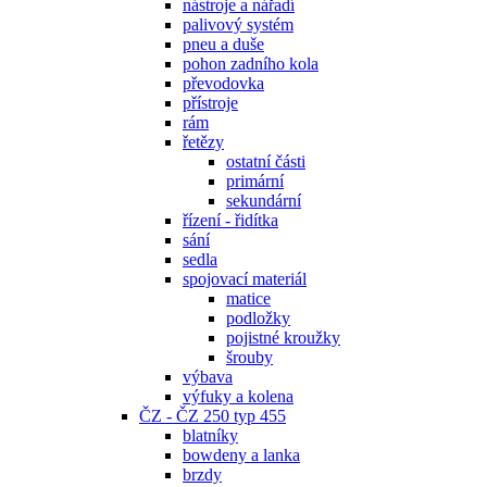
nástroje a nářadí
palivový systém
pneu a duše
pohon zadního kola
převodovka
přístroje
rám
řetězy
ostatní části
primární
sekundární
řízení - řidítka
sání
sedla
spojovací materiál
matice
podložky
pojistné kroužky
šrouby
výbava
výfuky a kolena
ČZ - ČZ 250 typ 455
blatníky
bowdeny a lanka
brzdy