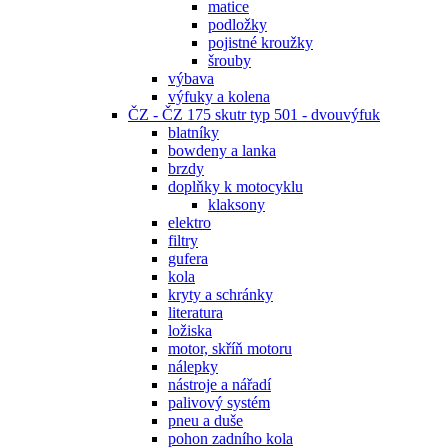
matice
podložky
pojistné kroužky
šrouby
výbava
výfuky a kolena
ČZ - ČZ 175 skutr typ 501 - dvouvýfuk
blatníky
bowdeny a lanka
brzdy
doplňky k motocyklu
klaksony
elektro
filtry
gufera
kola
kryty a schránky
literatura
ložiska
motor, skříň motoru
nálepky
nástroje a nářadí
palivový systém
pneu a duše
pohon zadního kola