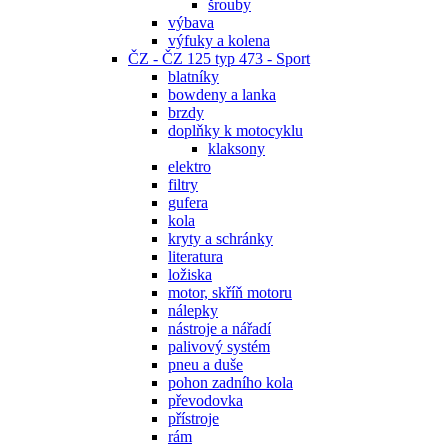
šrouby
výbava
výfuky a kolena
ČZ - ČZ 125 typ 473 - Sport
blatníky
bowdeny a lanka
brzdy
doplňky k motocyklu
klaksony
elektro
filtry
gufera
kola
kryty a schránky
literatura
ložiska
motor, skříň motoru
nálepky
nástroje a nářadí
palivový systém
pneu a duše
pohon zadního kola
převodovka
přístroje
rám