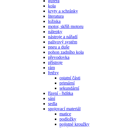
gufera
kola
kryty a schránky
literatura
ložiska
motor, skříň motoru
nálepky
nástroje a nářadí
palivový systém
pneu a duše
pohon zadního kola
převodovka
přístroje
rám
řetězy
ostatní části
primární
sekundární
řízení - řidítka
sání
sedla
spojovací materiál
matice
podložky
pojistné kroužky