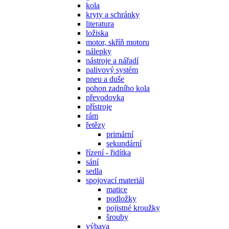
kola
kryty a schránky
literatura
ložiska
motor, skříň motoru
nálepky
nástroje a nářadí
palivový systém
pneu a duše
pohon zadního kola
převodovka
přístroje
rám
řetězy
primární
sekundární
řízení - řidítka
sání
sedla
spojovací materiál
matice
podložky
pojistné kroužky
šrouby
výbava