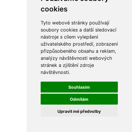
rám
řetězy
cookies
ostatní části
primární
sekundární
Tyto webové stránky používají
řízení - řidítka
soubory cookies a další sledovací
sání
nástroje s cílem vylepšení
sedla
spojovací materiál
uživatelského prostředí, zobrazení
matice
přizpůsobeného obsahu a reklam,
podložky
analýzy návštěvnosti webových
pojistné kroužky
šrouby
stránek a zjištění zdroje
výbava
návštěvnosti.
výfuky a kolena
ČZ - ČZ 380 typ 514 cross
blatníky
Souhlasím
bowdeny a lanka
brzdy
Odmítám
elektro
filtry
Upravit mé předvolby
gufera
kola
kryty a schránky
literatura