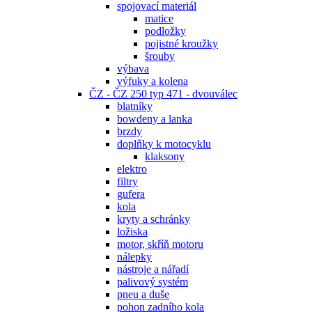
spojovací materiál
matice
podložky
pojistné kroužky
šrouby
výbava
výfuky a kolena
ČZ - ČZ 250 typ 471 - dvouválec
blatníky
bowdeny a lanka
brzdy
doplňky k motocyklu
klaksony
elektro
filtry
gufera
kola
kryty a schránky
ložiska
motor, skříň motoru
nálepky
nástroje a nářadí
palivový systém
pneu a duše
pohon zadního kola