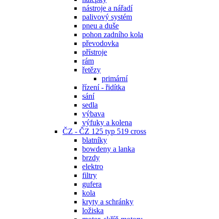
nástroje a nářadí
palivový systém
pneu a duše
pohon zadního kola
převodovka
přístroje
rám
řetězy
primární
řízení - řidítka
sání
sedla
výbava
výfuky a kolena
ČZ - ČZ 125 typ 519 cross
blatníky
bowdeny a lanka
brzdy
elektro
filtry
gufera
kola
kryty a schránky
ložiska