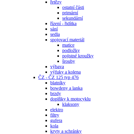
řetězy
ostatní části
primární
sekundární
řízení - řidítka
sání
sedla
spojovací materiál
matice
podložky
pojistné kroužky
šrouby
výbava
výfuky a kolena
ČZ - ČZ 125 typ 476
blatníky
bowdeny a lanka
brzdy
doplňky k motocyklu
klaksony
elektro
filtry
gufera
kola
kryty a schránky