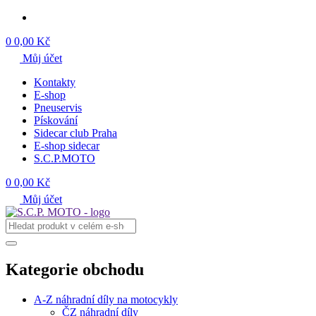
0
0,00 Kč
Můj účet
Kontakty
E-shop
Pneuservis
Pískování
Sidecar club Praha
E-shop sidecar
S.C.P.MOTO
0
0,00 Kč
Můj účet
Kategorie obchodu
A-Z náhradní díly na motocykly
ČZ náhradní díly