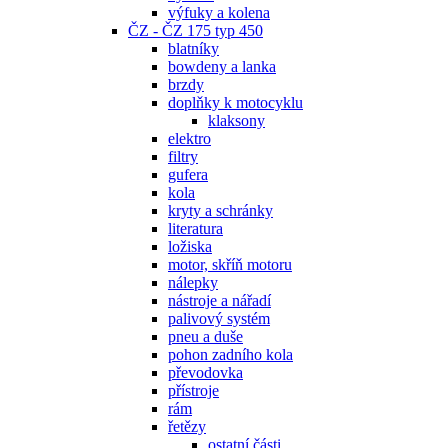
výfuky a kolena
ČZ - ČZ 175 typ 450
blatníky
bowdeny a lanka
brzdy
doplňky k motocyklu
klaksony
elektro
filtry
gufera
kola
kryty a schránky
literatura
ložiska
motor, skříň motoru
nálepky
nástroje a nářadí
palivový systém
pneu a duše
pohon zadního kola
převodovka
přístroje
rám
řetězy
ostatní části