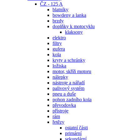
ČZ - 125 A
blatníky
bowdeny a lanka
brzdy
doplňky k motocyklu
klaksony
elektro
filtry
gufera
kola
kryty a schránky
ložiska
motor, skříň motoru
nálepky
nástroje a nářadí
palivový systém
pneu a duše
pohon zadního kola
převodovka
přístroje
rám
řetězy
ostatní části
primární
sekundární