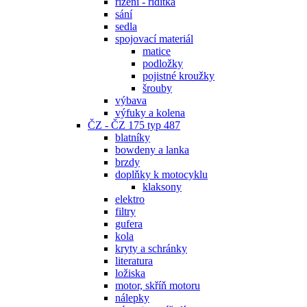
řízení - řidítka
sání
sedla
spojovací materiál
matice
podložky
pojistné kroužky
šrouby
výbava
výfuky a kolena
ČZ - ČZ 175 typ 487
blatníky
bowdeny a lanka
brzdy
doplňky k motocyklu
klaksony
elektro
filtry
gufera
kola
kryty a schránky
literatura
ložiska
motor, skříň motoru
nálepky