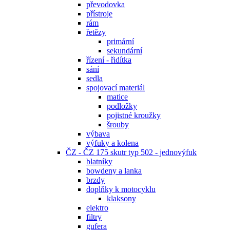
převodovka
přístroje
rám
řetězy
primární
sekundární
řízení - řidítka
sání
sedla
spojovací materiál
matice
podložky
pojistné kroužky
šrouby
výbava
výfuky a kolena
ČZ - ČZ 175 skutr typ 502 - jednovýfuk
blatníky
bowdeny a lanka
brzdy
doplňky k motocyklu
klaksony
elektro
filtry
gufera