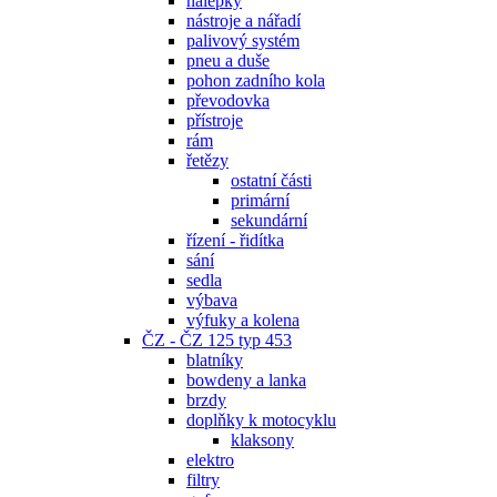
nálepky
nástroje a nářadí
palivový systém
pneu a duše
pohon zadního kola
převodovka
přístroje
rám
řetězy
ostatní části
primární
sekundární
řízení - řidítka
sání
sedla
výbava
výfuky a kolena
ČZ - ČZ 125 typ 453
blatníky
bowdeny a lanka
brzdy
doplňky k motocyklu
klaksony
elektro
filtry