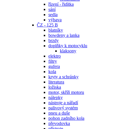
řízení - řidítka
sání
sedla
výbava
ČZ - 125 B
blatníky
bowdeny a lanka
brzdy
doplňky k motocyklu
klaksony
elektro
filtry
gufera
kola
kryty a schránky
literatura
ložiska
motor, skříň motoru
nálepky
nástroje a nářadí
palivový systém
pneu a duše
pohon zadního kola
převodovka
přístroje