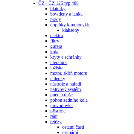
ČZ - ČZ 125 typ 488
blatníky
bowdeny a lanka
brzdy
doplňky k motocyklu
klaksony
elektro
filtry
gufera
kola
kryty a schránky
literatura
ložiska
motor, skříň motoru
nálepky
nástroje a nářadí
palivový systém
pneu a duše
pohon zadního kola
převodovka
přístroje
rám
řetězy
ostatní části
primární