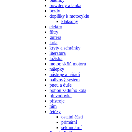
blatníky
bowdeny a lanka
brzdy
doplňky k motocyklu
klaksony
elektro
filtry
gufera
kola
kryty a schránky
literatura
ložiska
motor, skříň motoru
nálepky
nástroje a nářadí
palivový systém
pneu a duše
pohon zadního kola
převodovka
přístroje
rám
řetězy
ostatní části
primární
sekundární