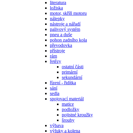
literatura
ložiska
motor, skříň motoru
nálepky
nástroje a nářadí
palivový systém
pneu a duše
pohon zadního kola
převodovka
přístroje
rám
řetězy
ostatní části
primární
sekundární
řízení - řidítka
sání
sedla
spojovací materiál
matice
podložky
pojistné kroužky
šrouby
výbava
výfuky a kolena