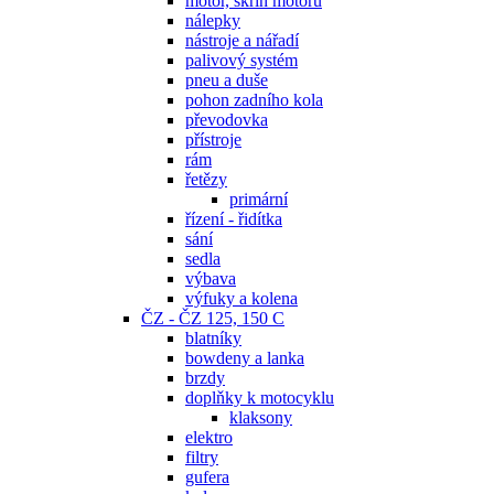
motor, skříň motoru
nálepky
nástroje a nářadí
palivový systém
pneu a duše
pohon zadního kola
převodovka
přístroje
rám
řetězy
primární
řízení - řidítka
sání
sedla
výbava
výfuky a kolena
ČZ - ČZ 125, 150 C
blatníky
bowdeny a lanka
brzdy
doplňky k motocyklu
klaksony
elektro
filtry
gufera