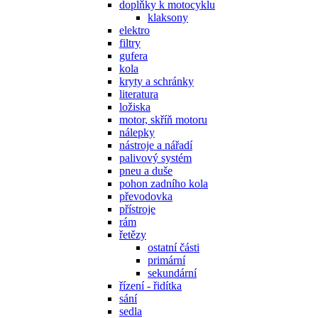
doplňky k motocyklu
klaksony
elektro
filtry
gufera
kola
kryty a schránky
literatura
ložiska
motor, skříň motoru
nálepky
nástroje a nářadí
palivový systém
pneu a duše
pohon zadního kola
převodovka
přístroje
rám
řetězy
ostatní části
primární
sekundární
řízení - řidítka
sání
sedla