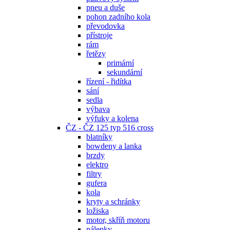
pneu a duše
pohon zadního kola
převodovka
přístroje
rám
řetězy
primární
sekundární
řízení - řidítka
sání
sedla
výbava
výfuky a kolena
ČZ - ČZ 125 typ 516 cross
blatníky
bowdeny a lanka
brzdy
elektro
filtry
gufera
kola
kryty a schránky
ložiska
motor, skříň motoru
nálepky