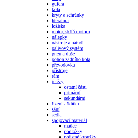
gufera
kola
kryty a schránky
literatura
ložiska
motor, skříň motoru
nálepky
nástroje a nářadí
palivový systém
pneu a duše
pohon zadního kola
převodovka
přístroje
rám
řetězy
ostatní části
primární
sekundární
řízení - řidítka
sání
sedla
spojovací materiál
matice
podložky
pojistné kroužky