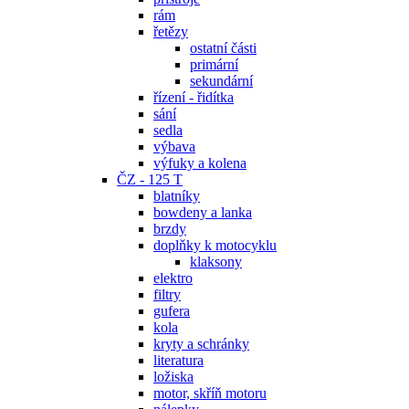
rám
řetězy
ostatní části
primární
sekundární
řízení - řidítka
sání
sedla
výbava
výfuky a kolena
ČZ - 125 T
blatníky
bowdeny a lanka
brzdy
doplňky k motocyklu
klaksony
elektro
filtry
gufera
kola
kryty a schránky
literatura
ložiska
motor, skříň motoru