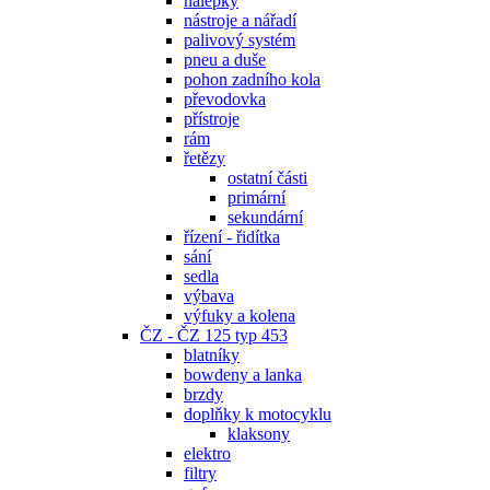
nálepky
nástroje a nářadí
palivový systém
pneu a duše
pohon zadního kola
převodovka
přístroje
rám
řetězy
ostatní části
primární
sekundární
řízení - řidítka
sání
sedla
výbava
výfuky a kolena
ČZ - ČZ 125 typ 453
blatníky
bowdeny a lanka
brzdy
doplňky k motocyklu
klaksony
elektro
filtry