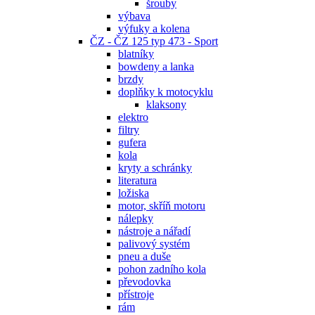
šrouby
výbava
výfuky a kolena
ČZ - ČZ 125 typ 473 - Sport
blatníky
bowdeny a lanka
brzdy
doplňky k motocyklu
klaksony
elektro
filtry
gufera
kola
kryty a schránky
literatura
ložiska
motor, skříň motoru
nálepky
nástroje a nářadí
palivový systém
pneu a duše
pohon zadního kola
převodovka
přístroje
rám