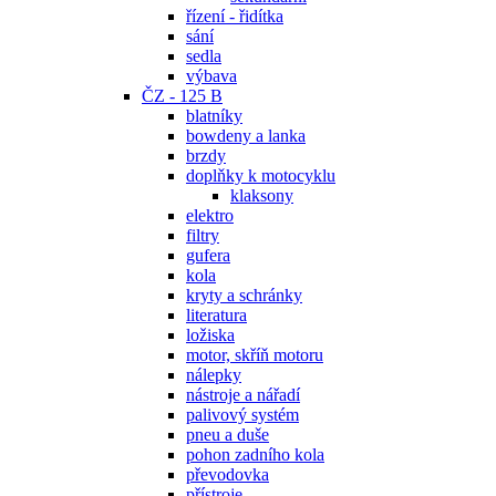
řízení - řidítka
sání
sedla
výbava
ČZ - 125 B
blatníky
bowdeny a lanka
brzdy
doplňky k motocyklu
klaksony
elektro
filtry
gufera
kola
kryty a schránky
literatura
ložiska
motor, skříň motoru
nálepky
nástroje a nářadí
palivový systém
pneu a duše
pohon zadního kola
převodovka
přístroje