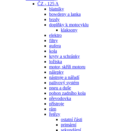
ČZ - 125 A
blatníky
bowdeny a lanka
brzdy
doplňky k motocyklu
klaksony
elektro
filtry
gufera
kola
kryty a schránky
ložiska
motor, skříň motoru
nálepky
nástroje a nářadí
palivový systém
pneu a duše
pohon zadního kola
převodovka
přístroje
rám
řetězy
ostatní části
primární
sekundární