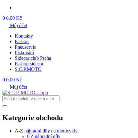
0
0,00 Kč
Můj účet
Kontakty
E-shop
Pneuservis
Pískování
Sidecar club Praha
E-shop sidecar
S.C.P.MOTO
0
0,00 Kč
Můj účet
Kategorie obchodu
A-Z náhradní díly na motocykly
ČZ náhradní díly