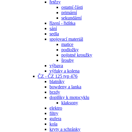
řetězy
ostatní části
primární
sekundární
řízení - řidítka
sání
sedla
spojovací materiál
matice
podložky
pojistné kroužky
šrouby
výbava
výfuky a kolena
ČZ - ČZ 125 typ 476
blatníky
bowdeny a lanka
brzdy
doplňky k motocyklu
klaksony
elektro
filtry
gufera
kola
kryty a schránky