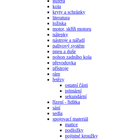
gufera
kola
kryty a schránky
literatura
ložiska
motor, skříň motoru
nálepky
nástroje a nářadí
palivový systém
pneu a duše
pohon zadního kola
převodovka
přístroje
rám
řetězy
ostatní části
primární
sekundární
řízení - řidítka
sání
sedla
spojovací materiál
matice
podložky
pojistné kroužky