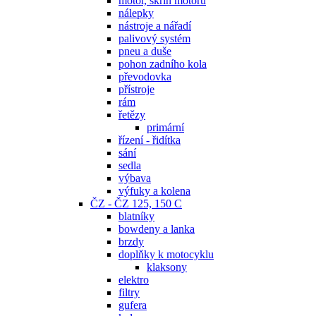
motor, skříň motoru
nálepky
nástroje a nářadí
palivový systém
pneu a duše
pohon zadního kola
převodovka
přístroje
rám
řetězy
primární
řízení - řidítka
sání
sedla
výbava
výfuky a kolena
ČZ - ČZ 125, 150 C
blatníky
bowdeny a lanka
brzdy
doplňky k motocyklu
klaksony
elektro
filtry
gufera