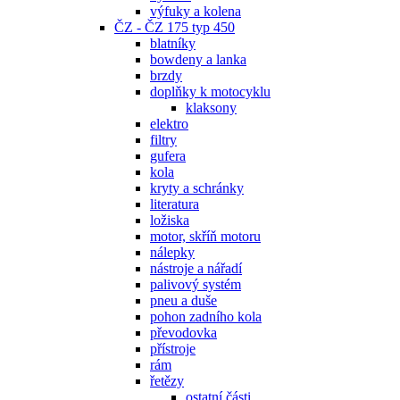
výfuky a kolena
ČZ - ČZ 175 typ 450
blatníky
bowdeny a lanka
brzdy
doplňky k motocyklu
klaksony
elektro
filtry
gufera
kola
kryty a schránky
literatura
ložiska
motor, skříň motoru
nálepky
nástroje a nářadí
palivový systém
pneu a duše
pohon zadního kola
převodovka
přístroje
rám
řetězy
ostatní části