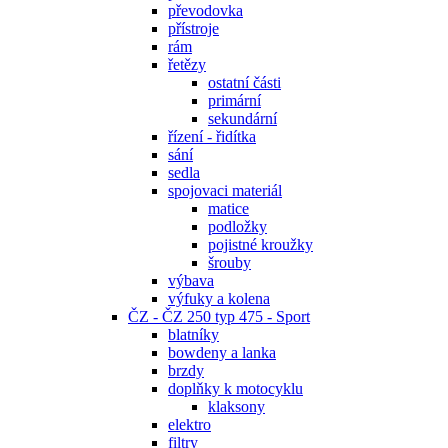
převodovka
přístroje
rám
řetězy
ostatní části
primární
sekundární
řízení - řidítka
sání
sedla
spojovaci materiál
matice
podložky
pojistné kroužky
šrouby
výbava
výfuky a kolena
ČZ - ČZ 250 typ 475 - Sport
blatníky
bowdeny a lanka
brzdy
doplňky k motocyklu
klaksony
elektro
filtry