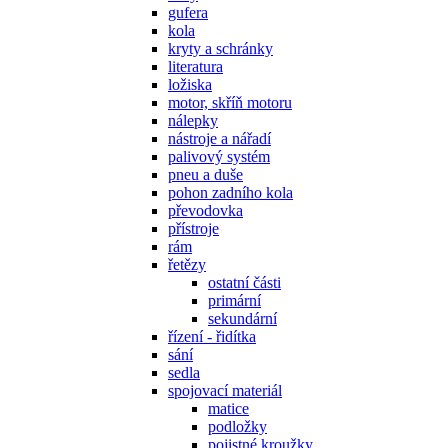
gufera
kola
kryty a schránky
literatura
ložiska
motor, skříň motoru
nálepky
nástroje a nářadí
palivový systém
pneu a duše
pohon zadního kola
převodovka
přístroje
rám
řetězy
ostatní části
primární
sekundární
řízení - řidítka
sání
sedla
spojovací materiál
matice
podložky
pojistné kroužky