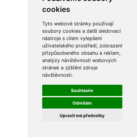
rám
řetězy
cookies
ostatní části
primární
sekundární
Tyto webové stránky používají
řízení - řidítka
soubory cookies a další sledovací
sání
nástroje s cílem vylepšení
sedla
spojovací materiál
uživatelského prostředí, zobrazení
matice
přizpůsobeného obsahu a reklam,
podložky
analýzy návštěvnosti webových
pojistné kroužky
šrouby
stránek a zjištění zdroje
výbava
návštěvnosti.
výfuky a kolena
ČZ - ČZ 380 typ 514 cross
blatníky
Souhlasím
bowdeny a lanka
brzdy
Odmítám
elektro
filtry
Upravit mé předvolby
gufera
kola
kryty a schránky
literatura