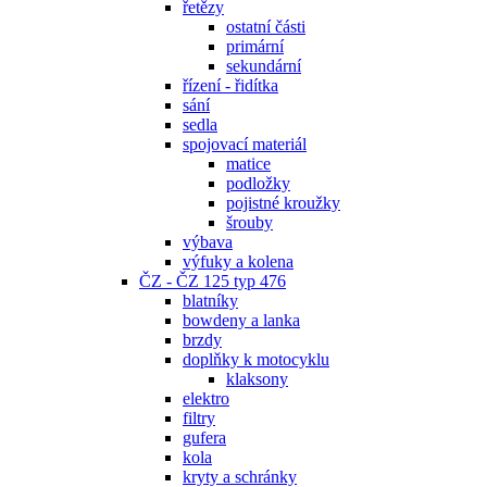
řetězy
ostatní části
primární
sekundární
řízení - řidítka
sání
sedla
spojovací materiál
matice
podložky
pojistné kroužky
šrouby
výbava
výfuky a kolena
ČZ - ČZ 125 typ 476
blatníky
bowdeny a lanka
brzdy
doplňky k motocyklu
klaksony
elektro
filtry
gufera
kola
kryty a schránky