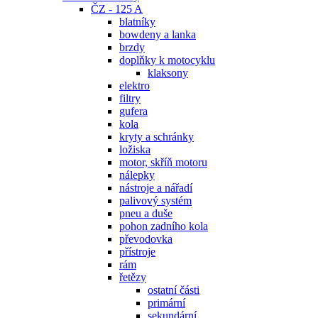
ČZ - 125 A
blatníky
bowdeny a lanka
brzdy
doplňky k motocyklu
klaksony
elektro
filtry
gufera
kola
kryty a schránky
ložiska
motor, skříň motoru
nálepky
nástroje a nářadí
palivový systém
pneu a duše
pohon zadního kola
převodovka
přístroje
rám
řetězy
ostatní části
primární
sekundární