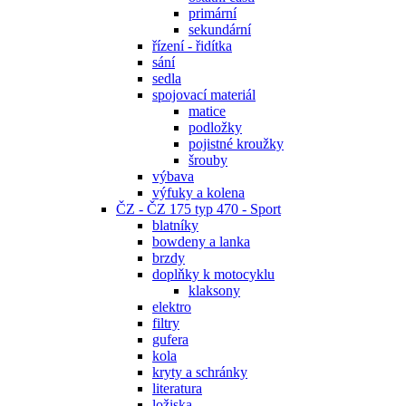
primární
sekundární
řízení - řidítka
sání
sedla
spojovací materiál
matice
podložky
pojistné kroužky
šrouby
výbava
výfuky a kolena
ČZ - ČZ 175 typ 470 - Sport
blatníky
bowdeny a lanka
brzdy
doplňky k motocyklu
klaksony
elektro
filtry
gufera
kola
kryty a schránky
literatura
ložiska