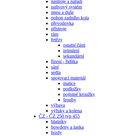
nástroje a nářadí
palivový systém
pneu a duše
pohon zadního kola
převodovka
přístroje
rám
řetězy
ostatní části
primární
sekundární
řízení - řidítka
sání
sedla
spojovací materiál
matice
podložky
pojistné kroužky
šrouby
výbava
výfuky a kolena
ČZ - ČZ 250 typ 455
blatníky
bowdeny a lanka
brzdy