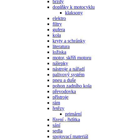
brzdy
doplňky k motocyklu
klaksony
elektro
filtry
gufera
kola
kryty a schránky
literatura
ložiska
motor, skříň motoru
nálepky
nástroje a nářadí
palivový systém
pneu a duše
pohon zadního kola
převodovka
přístroje
rám
řetězy
primární
řízení - řidítka
sání
sedla
spojovací materiál