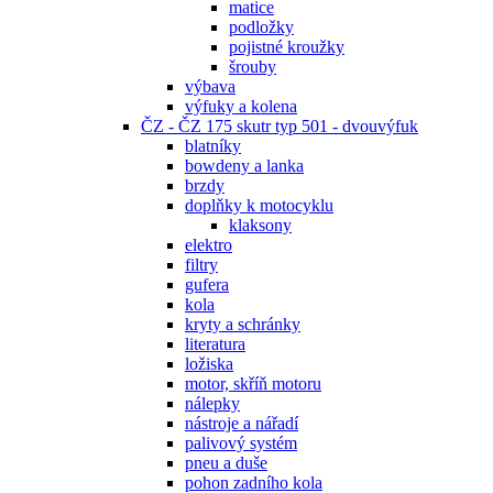
matice
podložky
pojistné kroužky
šrouby
výbava
výfuky a kolena
ČZ - ČZ 175 skutr typ 501 - dvouvýfuk
blatníky
bowdeny a lanka
brzdy
doplňky k motocyklu
klaksony
elektro
filtry
gufera
kola
kryty a schránky
literatura
ložiska
motor, skříň motoru
nálepky
nástroje a nářadí
palivový systém
pneu a duše
pohon zadního kola