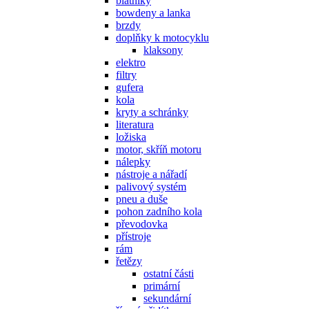
blatníky
bowdeny a lanka
brzdy
doplňky k motocyklu
klaksony
elektro
filtry
gufera
kola
kryty a schránky
literatura
ložiska
motor, skříň motoru
nálepky
nástroje a nářadí
palivový systém
pneu a duše
pohon zadního kola
převodovka
přístroje
rám
řetězy
ostatní části
primární
sekundární