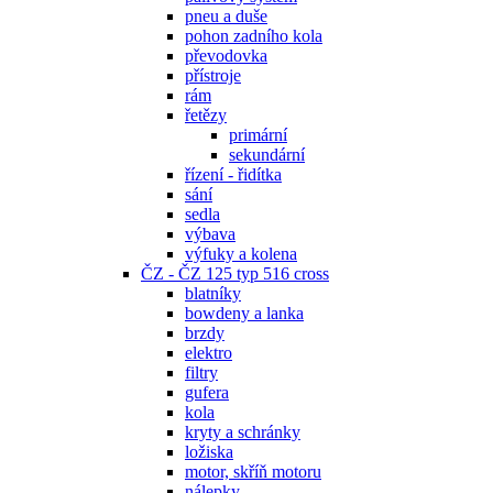
pneu a duše
pohon zadního kola
převodovka
přístroje
rám
řetězy
primární
sekundární
řízení - řidítka
sání
sedla
výbava
výfuky a kolena
ČZ - ČZ 125 typ 516 cross
blatníky
bowdeny a lanka
brzdy
elektro
filtry
gufera
kola
kryty a schránky
ložiska
motor, skříň motoru
nálepky