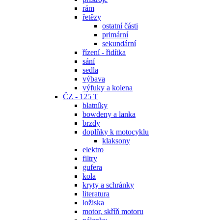
rám
řetězy
ostatní části
primární
sekundární
řízení - řidítka
sání
sedla
výbava
výfuky a kolena
ČZ - 125 T
blatníky
bowdeny a lanka
brzdy
doplňky k motocyklu
klaksony
elektro
filtry
gufera
kola
kryty a schránky
literatura
ložiska
motor, skříň motoru