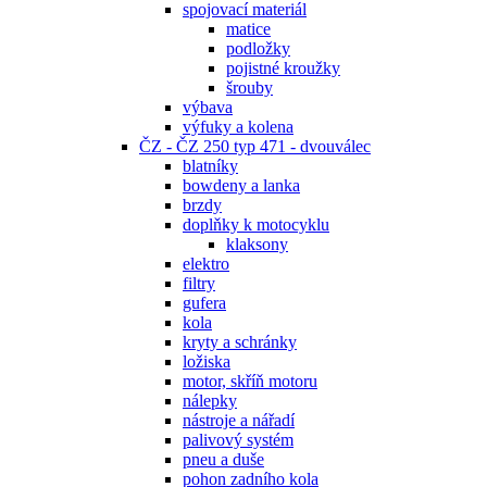
spojovací materiál
matice
podložky
pojistné kroužky
šrouby
výbava
výfuky a kolena
ČZ - ČZ 250 typ 471 - dvouválec
blatníky
bowdeny a lanka
brzdy
doplňky k motocyklu
klaksony
elektro
filtry
gufera
kola
kryty a schránky
ložiska
motor, skříň motoru
nálepky
nástroje a nářadí
palivový systém
pneu a duše
pohon zadního kola