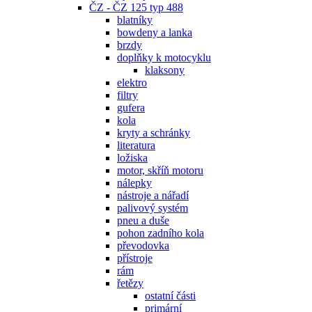
ČZ - ČZ 125 typ 488
blatníky
bowdeny a lanka
brzdy
doplňky k motocyklu
klaksony
elektro
filtry
gufera
kola
kryty a schránky
literatura
ložiska
motor, skříň motoru
nálepky
nástroje a nářadí
palivový systém
pneu a duše
pohon zadního kola
převodovka
přístroje
rám
řetězy
ostatní části
primární