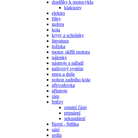
doplňky k motocyklu
klaksony
elektro
filtry
gufera
kola
kryty a schránky
literatura
ložiska
motor, skříň motoru
nálepky
nástroje a nářadí
palivový systém
pneu a duše
pohon zadního kola
převodovka
přístroje
rám
řetězy
ostatní části
primární
sekundární
řízení - řidítka
sání
sedla