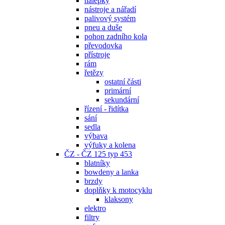
nálepky
nástroje a nářadí
palivový systém
pneu a duše
pohon zadního kola
převodovka
přístroje
rám
řetězy
ostatní části
primární
sekundární
řízení - řidítka
sání
sedla
výbava
výfuky a kolena
ČZ - ČZ 125 typ 453
blatníky
bowdeny a lanka
brzdy
doplňky k motocyklu
klaksony
elektro
filtry