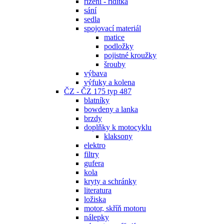
řízení - řidítka
sání
sedla
spojovací materiál
matice
podložky
pojistné kroužky
šrouby
výbava
výfuky a kolena
ČZ - ČZ 175 typ 487
blatníky
bowdeny a lanka
brzdy
doplňky k motocyklu
klaksony
elektro
filtry
gufera
kola
kryty a schránky
literatura
ložiska
motor, skříň motoru
nálepky