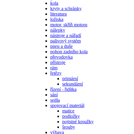
kola
kryty a schránky
literatura
ložiska
motor, skříň motoru
nálepky
nástroje a nářadí
palivový systém
pneu a duše
pohon zadního kola
převodovka
přístroje
rám
řetězy
primární
sekundární
řízení - řidítka
sání
sedla
spojovací materiál
matice
podložky
pojistné kroužky
šrouby
výbava