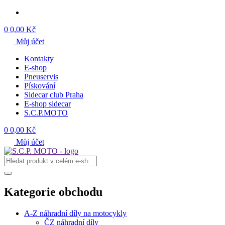
0
0,00 Kč
Můj účet
Kontakty
E-shop
Pneuservis
Pískování
Sidecar club Praha
E-shop sidecar
S.C.P.MOTO
0
0,00 Kč
Můj účet
Kategorie obchodu
A-Z náhradní díly na motocykly
ČZ náhradní díly