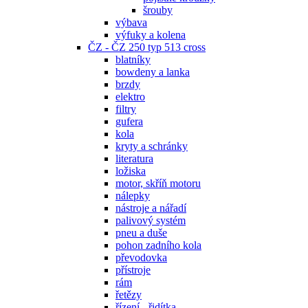
šrouby
výbava
výfuky a kolena
ČZ - ČZ 250 typ 513 cross
blatníky
bowdeny a lanka
brzdy
elektro
filtry
gufera
kola
kryty a schránky
literatura
ložiska
motor, skříň motoru
nálepky
nástroje a nářadí
palivový systém
pneu a duše
pohon zadního kola
převodovka
přístroje
rám
řetězy
řízení - řidítka