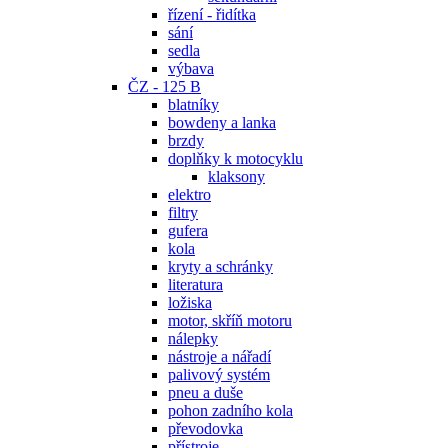
řízení - řidítka
sání
sedla
výbava
ČZ - 125 B
blatníky
bowdeny a lanka
brzdy
doplňky k motocyklu
klaksony
elektro
filtry
gufera
kola
kryty a schránky
literatura
ložiska
motor, skříň motoru
nálepky
nástroje a nářadí
palivový systém
pneu a duše
pohon zadního kola
převodovka
přístroje