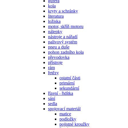
gufera
kola
kryty a schránky
literatura
ložiska
motor, skříň motoru
nálepky
nástroje a nářadí
palivový systém
pneu a duše
pohon zadního kola
převodovka
přístroje
rám
řetězy
ostatní části
primární
sekundární
řízení - řidítka
sání
sedla
spojovací materiál
matice
podložky
pojistné kroužky