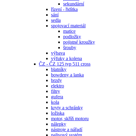
sekundární
řízení - řidítka
sání
sedla
spojovací materiál
matice
podložky
pojistné kroužky
šrouby
výbava
výfuky a kolena
ČZ - ČZ 125 typ 511 cross
blatníky
bowdeny a lanka
brzdy
elektro
filtry
gufera
kola
kryty a schránky
ložiska
motor, skříň motoru
nálepky
nástroje a nářadí
palivový systém