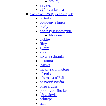
šrouby
výbava
výfuky a kolena
ČZ - ČZ 125 typ 473 - Sport
blatníky
bowdeny a lanka
brzdy
doplňky k motocyklu
klaksony
elektro
filtry
gufera
kola
kryty a schránky
literatura
ložiska
motor, skříň motoru
nálepky
nástroje a nářadí
palivový systém
pneu a duše
pohon zadního kola
převodovka
přístroje
rám