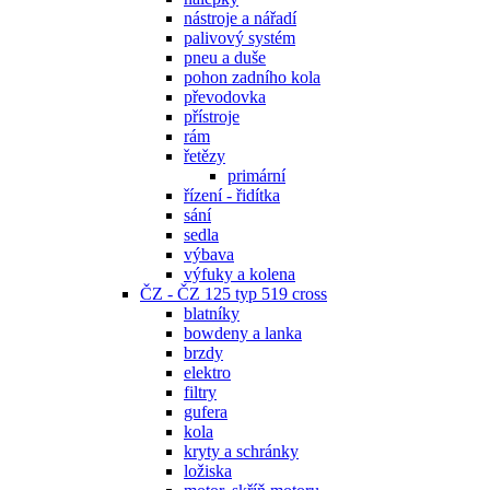
nástroje a nářadí
palivový systém
pneu a duše
pohon zadního kola
převodovka
přístroje
rám
řetězy
primární
řízení - řidítka
sání
sedla
výbava
výfuky a kolena
ČZ - ČZ 125 typ 519 cross
blatníky
bowdeny a lanka
brzdy
elektro
filtry
gufera
kola
kryty a schránky
ložiska