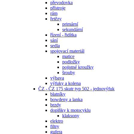
převodovka
přístroje
rám
řetězy
primární
sekundární
řízení - řidítka
sání
sedla
spojovací materiál
matice
podložky
pojistné kroužky
šrouby
výbava
výfuky a kolena
ČZ - ČZ 175 skutr typ 502 - jednovýfuk
blatníky
bowdeny a lanka
brzdy
doplňky k motocyklu
klaksony
elektro
filtry
gufera