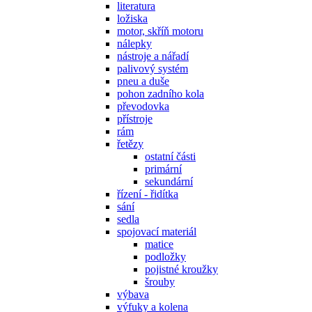
literatura
ložiska
motor, skříň motoru
nálepky
nástroje a nářadí
palivový systém
pneu a duše
pohon zadního kola
převodovka
přístroje
rám
řetězy
ostatní části
primární
sekundární
řízení - řidítka
sání
sedla
spojovací materiál
matice
podložky
pojistné kroužky
šrouby
výbava
výfuky a kolena