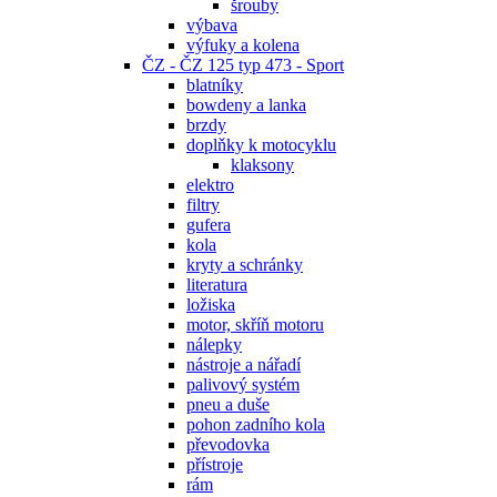
šrouby
výbava
výfuky a kolena
ČZ - ČZ 125 typ 473 - Sport
blatníky
bowdeny a lanka
brzdy
doplňky k motocyklu
klaksony
elektro
filtry
gufera
kola
kryty a schránky
literatura
ložiska
motor, skříň motoru
nálepky
nástroje a nářadí
palivový systém
pneu a duše
pohon zadního kola
převodovka
přístroje
rám