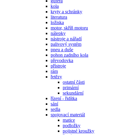
gufera
kola
kryty a schránky
literatura
ložiska
motor, skříň motoru
nálepky
nástroje a nářadí
palivový systém
pneu a duše
pohon zadního kola
převodovka
přístroje
rám
řetězy
ostatní části
primární
sekundární
řízení - řidítka
sání
sedla
spojovací materiál
matice
podložky
pojistné kroužky