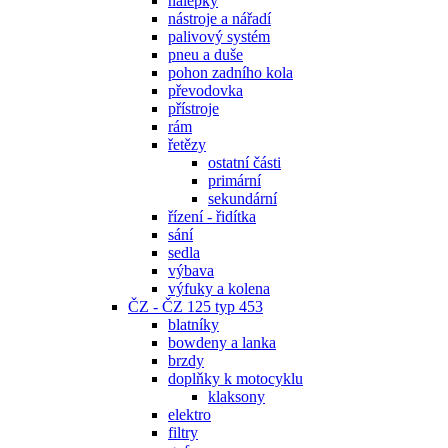
nálepky
nástroje a nářadí
palivový systém
pneu a duše
pohon zadního kola
převodovka
přístroje
rám
řetězy
ostatní části
primární
sekundární
řízení - řidítka
sání
sedla
výbava
výfuky a kolena
ČZ - ČZ 125 typ 453
blatníky
bowdeny a lanka
brzdy
doplňky k motocyklu
klaksony
elektro
filtry