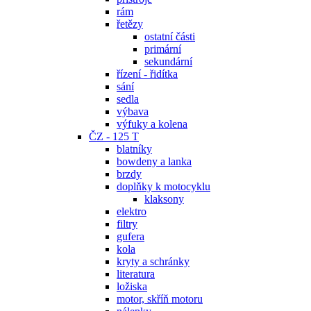
rám
řetězy
ostatní části
primární
sekundární
řízení - řidítka
sání
sedla
výbava
výfuky a kolena
ČZ - 125 T
blatníky
bowdeny a lanka
brzdy
doplňky k motocyklu
klaksony
elektro
filtry
gufera
kola
kryty a schránky
literatura
ložiska
motor, skříň motoru