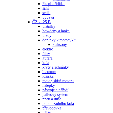
řízení - řidítka
sání
sedla
výbava
ČZ - 125 B
blatníky
bowdeny a lanka
brzdy
doplňky k motocyklu
klaksony
elektro
filtry
gufera
kola
kryty a schránky
literatura
ložiska
motor, skříň motoru
nálepky
nástroje a nářadí
palivový systém
pneu a duše
pohon zadního kola
převodovka
přístroje