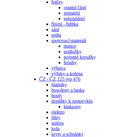
řetězy
ostatní části
primární
sekundární
řízení - řidítka
sání
sedla
spojovací materiál
matice
podložky
pojistné kroužky
šrouby
výbava
výfuky a kolena
ČZ - ČZ 125 typ 476
blatníky
bowdeny a lanka
brzdy
doplňky k motocyklu
klaksony
elektro
filtry
gufera
kola
kryty a schránky