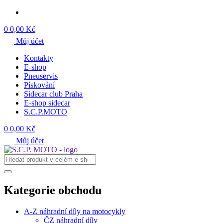
0
0,00 Kč
Můj účet
Kontakty
E-shop
Pneuservis
Pískování
Sidecar club Praha
E-shop sidecar
S.C.P.MOTO
0
0,00 Kč
Můj účet
Kategorie obchodu
A-Z náhradní díly na motocykly
ČZ náhradní díly