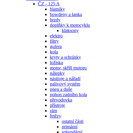
ČZ - 125 A
blatníky
bowdeny a lanka
brzdy
doplňky k motocyklu
klaksony
elektro
filtry
gufera
kola
kryty a schránky
ložiska
motor, skříň motoru
nálepky
nástroje a nářadí
palivový systém
pneu a duše
pohon zadního kola
převodovka
přístroje
rám
řetězy
ostatní části
primární
sekundární