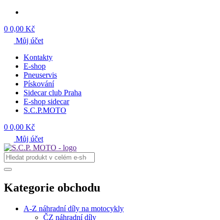
0
0,00 Kč
Můj účet
Kontakty
E-shop
Pneuservis
Pískování
Sidecar club Praha
E-shop sidecar
S.C.P.MOTO
0
0,00 Kč
Můj účet
Kategorie obchodu
A-Z náhradní díly na motocykly
ČZ náhradní díly