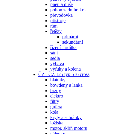
pneu a duše
pohon zadního kola
převodovka
přístroje
rám
řetězy
primární
sekundární
řízení - řidítka
sání
sedla
výbava
výfuky a kolena
ČZ - ČZ 125 typ 516 cross
blatníky
bowdeny a lanka
brzdy
elektro
filtry
gufera
kola
kryty a schránky
ložiska
motor, skříň motoru
nálepky