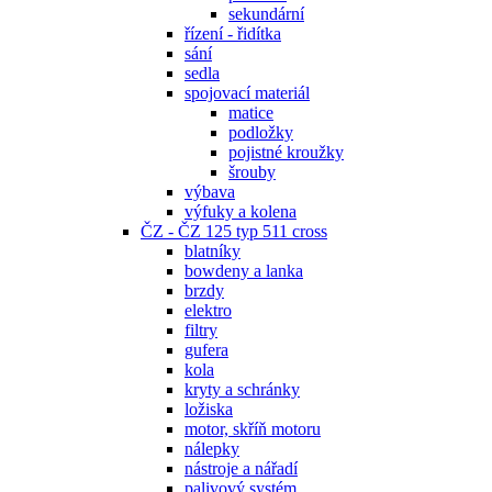
sekundární
řízení - řidítka
sání
sedla
spojovací materiál
matice
podložky
pojistné kroužky
šrouby
výbava
výfuky a kolena
ČZ - ČZ 125 typ 511 cross
blatníky
bowdeny a lanka
brzdy
elektro
filtry
gufera
kola
kryty a schránky
ložiska
motor, skříň motoru
nálepky
nástroje a nářadí
palivový systém