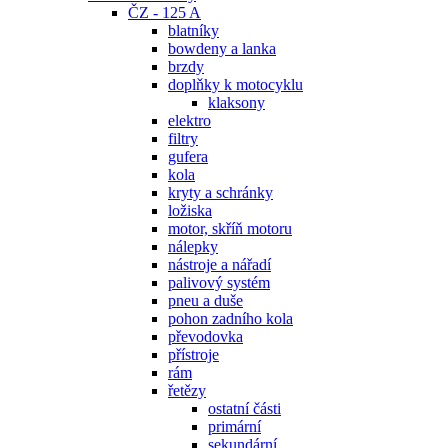
ČZ - 125 A
blatníky
bowdeny a lanka
brzdy
doplňky k motocyklu
klaksony
elektro
filtry
gufera
kola
kryty a schránky
ložiska
motor, skříň motoru
nálepky
nástroje a nářadí
palivový systém
pneu a duše
pohon zadního kola
převodovka
přístroje
rám
řetězy
ostatní části
primární
sekundární