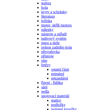
gufera
kola
kryty a schránky
literatura
ložiska
motor, skříň motoru
nálepky
nástroje a nářadí
palivový systém
pneu a duše
pohon zadního kola
převodovka
přístroje
rám
řetězy
ostatní části
primární
sekundární
řízení - řidítka
sání
sedla
spojovací materiál
matice
podložky
pojistné kroužky