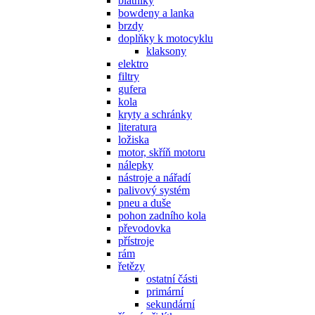
blatníky
bowdeny a lanka
brzdy
doplňky k motocyklu
klaksony
elektro
filtry
gufera
kola
kryty a schránky
literatura
ložiska
motor, skříň motoru
nálepky
nástroje a nářadí
palivový systém
pneu a duše
pohon zadního kola
převodovka
přístroje
rám
řetězy
ostatní části
primární
sekundární