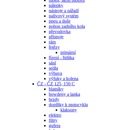
motor, skříň motoru
nálepky
nástroje a nářadí
palivový systém
pneu a duše
pohon zadního kola
převodovka
přístroje
rám
řetězy
primární
řízení - řidítka
sání
sedla
výbava
výfuky a kolena
ČZ - ČZ 125, 150 C
blatníky
bowdeny a lanka
brzdy
doplňky k motocyklu
klaksony
elektro
filtry
gufera