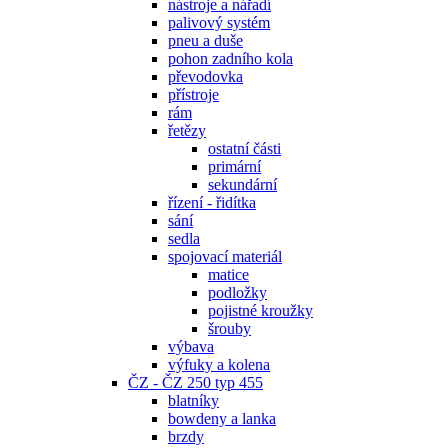
nástroje a nářadí
palivový systém
pneu a duše
pohon zadního kola
převodovka
přístroje
rám
řetězy
ostatní části
primární
sekundární
řízení - řidítka
sání
sedla
spojovací materiál
matice
podložky
pojistné kroužky
šrouby
výbava
výfuky a kolena
ČZ - ČZ 250 typ 455
blatníky
bowdeny a lanka
brzdy