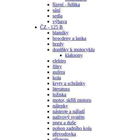
řízení - řidítka
sání
sedla
výbava
ČZ - 125 B
blatníky
bowdeny a lanka
brzdy
doplňky k motocyklu
klaksony
elektro
filtry
gufera
kola
kryty a schránky
literatura
ložiska
motor, skříň motoru
nálepky
nástroje a nářadí
palivový systém
pneu a duše
pohon zadního kola
převodovka
přístroje