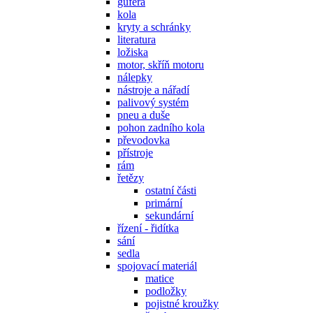
gufera
kola
kryty a schránky
literatura
ložiska
motor, skříň motoru
nálepky
nástroje a nářadí
palivový systém
pneu a duše
pohon zadního kola
převodovka
přístroje
rám
řetězy
ostatní části
primární
sekundární
řízení - řidítka
sání
sedla
spojovací materiál
matice
podložky
pojistné kroužky