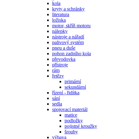
kola
kryty a schránky
literatura
ložiska
motor, skříň motoru
nálepky
nástroje a nářadí
palivový systém
pneu a duše
pohon zadního kola
převodovka
přístroje
rám
řetězy
primární
sekundární
řízení - řidítka
sání
sedla
spojovací materiál
matice
podložky
pojistné kroužky
šrouby
výbava