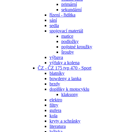
primární
sekundární
řízení - řidítka
sání
sedla
spojovací materiál
matice
podložky
pojistné kroužky
šrouby
výbava
výfuky a kolena
ČZ - ČZ 175 typ 470 - Sport
blatníky
bowdeny a lanka
brzdy
doplňky k motocyklu
klaksony
elektro
filtry
gufera
kola
kryty a schránky
literatura
ložiska