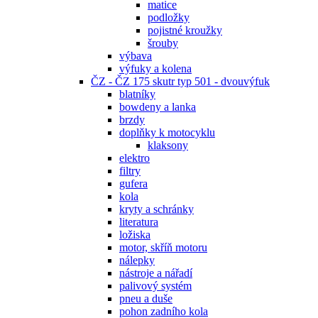
matice
podložky
pojistné kroužky
šrouby
výbava
výfuky a kolena
ČZ - ČZ 175 skutr typ 501 - dvouvýfuk
blatníky
bowdeny a lanka
brzdy
doplňky k motocyklu
klaksony
elektro
filtry
gufera
kola
kryty a schránky
literatura
ložiska
motor, skříň motoru
nálepky
nástroje a nářadí
palivový systém
pneu a duše
pohon zadního kola