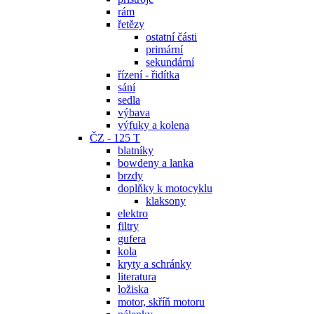
rám
řetězy
ostatní části
primární
sekundární
řízení - řidítka
sání
sedla
výbava
výfuky a kolena
ČZ - 125 T
blatníky
bowdeny a lanka
brzdy
doplňky k motocyklu
klaksony
elektro
filtry
gufera
kola
kryty a schránky
literatura
ložiska
motor, skříň motoru