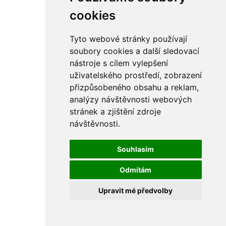
rám
řetězy
cookies
ostatní části
primární
sekundární
Tyto webové stránky používají
řízení - řidítka
soubory cookies a další sledovací
sání
nástroje s cílem vylepšení
sedla
spojovací materiál
uživatelského prostředí, zobrazení
matice
přizpůsobeného obsahu a reklam,
podložky
analýzy návštěvnosti webových
pojistné kroužky
šrouby
stránek a zjištění zdroje
výbava
návštěvnosti.
výfuky a kolena
ČZ - ČZ 380 typ 514 cross
blatníky
Souhlasím
bowdeny a lanka
brzdy
Odmítám
elektro
filtry
Upravit mé předvolby
gufera
kola
kryty a schránky
literatura