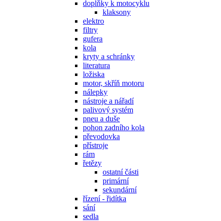
doplňky k motocyklu
klaksony
elektro
filtry
gufera
kola
kryty a schránky
literatura
ložiska
motor, skříň motoru
nálepky
nástroje a nářadí
palivový systém
pneu a duše
pohon zadního kola
převodovka
přístroje
rám
řetězy
ostatní části
primární
sekundární
řízení - řidítka
sání
sedla