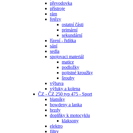
převodovka
přístroje
rám
řetězy
ostatní části
primární
sekundární
řízení - řidítka
sání
sedla
spojovaci materiál
matice
podložky
pojistné kroužky
šrouby
výbava
výfuky a kolena
ČZ - ČZ 250 typ 475 - Sport
blatníky
bowdeny a lanka
brzdy
doplňky k motocyklu
klaksony
elektro
filtry