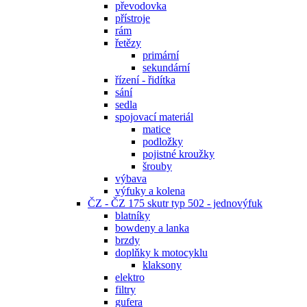
převodovka
přístroje
rám
řetězy
primární
sekundární
řízení - řidítka
sání
sedla
spojovací materiál
matice
podložky
pojistné kroužky
šrouby
výbava
výfuky a kolena
ČZ - ČZ 175 skutr typ 502 - jednovýfuk
blatníky
bowdeny a lanka
brzdy
doplňky k motocyklu
klaksony
elektro
filtry
gufera