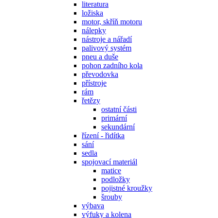
literatura
ložiska
motor, skříň motoru
nálepky
nástroje a nářadí
palivový systém
pneu a duše
pohon zadního kola
převodovka
přístroje
rám
řetězy
ostatní části
primární
sekundární
řízení - řidítka
sání
sedla
spojovací materiál
matice
podložky
pojistné kroužky
šrouby
výbava
výfuky a kolena