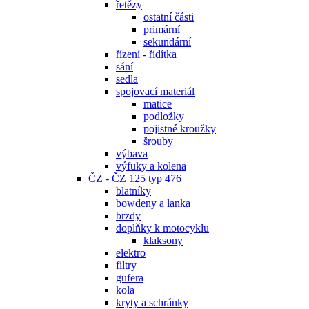
řetězy
ostatní části
primární
sekundární
řízení - řidítka
sání
sedla
spojovací materiál
matice
podložky
pojistné kroužky
šrouby
výbava
výfuky a kolena
ČZ - ČZ 125 typ 476
blatníky
bowdeny a lanka
brzdy
doplňky k motocyklu
klaksony
elektro
filtry
gufera
kola
kryty a schránky