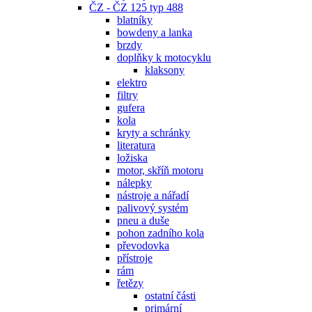
ČZ - ČZ 125 typ 488
blatníky
bowdeny a lanka
brzdy
doplňky k motocyklu
klaksony
elektro
filtry
gufera
kola
kryty a schránky
literatura
ložiska
motor, skříň motoru
nálepky
nástroje a nářadí
palivový systém
pneu a duše
pohon zadního kola
převodovka
přístroje
rám
řetězy
ostatní části
primární