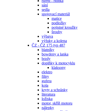
řízení - řidítka
sání
sedla
spojovací materiál
matice
podložky
pojistné kroužky
šrouby
výbava
výfuky a kolena
ČZ - ČZ 175 typ 487
blatníky
bowdeny a lanka
brzdy
doplňky k motocyklu
klaksony
elektro
filtry
gufera
kola
kryty a schránky
literatura
ložiska
motor, skříň motoru
nálepky