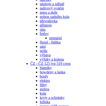
nástroje a nářadí
palivový systém
pneu a duše
pohon zadního kola
převodovka
přístroje
rám
řetězy
primární
řízení - řidítka
sání
sedla
výbava
výfuky a kolena
ČZ - ČZ 125 typ 519 cross
blatníky
bowdeny a lanka
brzdy
elektro
filtry
gufera
kola
kryty a schránky
ložiska