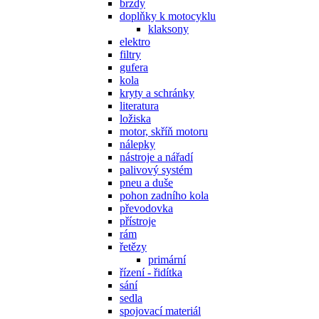
brzdy
doplňky k motocyklu
klaksony
elektro
filtry
gufera
kola
kryty a schránky
literatura
ložiska
motor, skříň motoru
nálepky
nástroje a nářadí
palivový systém
pneu a duše
pohon zadního kola
převodovka
přístroje
rám
řetězy
primární
řízení - řidítka
sání
sedla
spojovací materiál