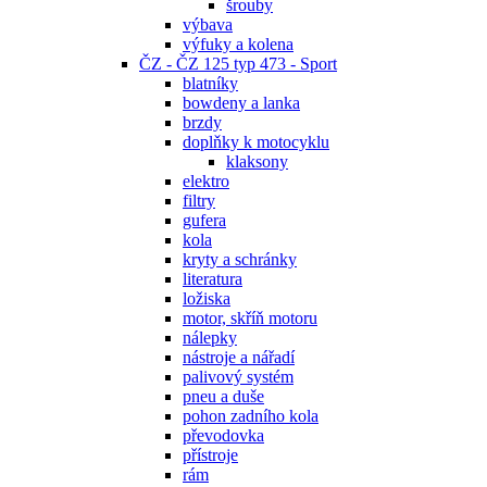
šrouby
výbava
výfuky a kolena
ČZ - ČZ 125 typ 473 - Sport
blatníky
bowdeny a lanka
brzdy
doplňky k motocyklu
klaksony
elektro
filtry
gufera
kola
kryty a schránky
literatura
ložiska
motor, skříň motoru
nálepky
nástroje a nářadí
palivový systém
pneu a duše
pohon zadního kola
převodovka
přístroje
rám