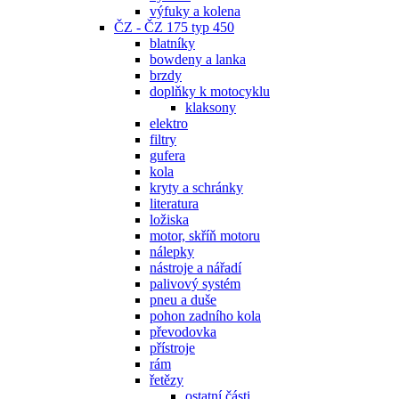
výfuky a kolena
ČZ - ČZ 175 typ 450
blatníky
bowdeny a lanka
brzdy
doplňky k motocyklu
klaksony
elektro
filtry
gufera
kola
kryty a schránky
literatura
ložiska
motor, skříň motoru
nálepky
nástroje a nářadí
palivový systém
pneu a duše
pohon zadního kola
převodovka
přístroje
rám
řetězy
ostatní části