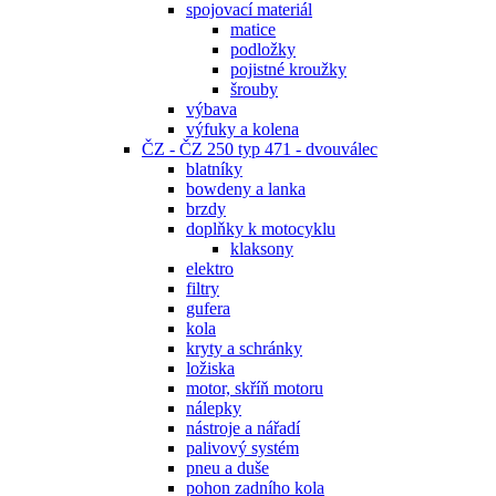
spojovací materiál
matice
podložky
pojistné kroužky
šrouby
výbava
výfuky a kolena
ČZ - ČZ 250 typ 471 - dvouválec
blatníky
bowdeny a lanka
brzdy
doplňky k motocyklu
klaksony
elektro
filtry
gufera
kola
kryty a schránky
ložiska
motor, skříň motoru
nálepky
nástroje a nářadí
palivový systém
pneu a duše
pohon zadního kola