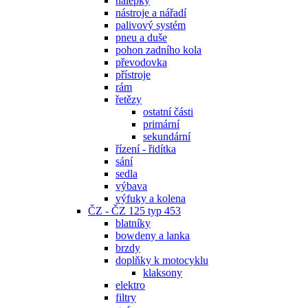
nálepky
nástroje a nářadí
palivový systém
pneu a duše
pohon zadního kola
převodovka
přístroje
rám
řetězy
ostatní části
primární
sekundární
řízení - řidítka
sání
sedla
výbava
výfuky a kolena
ČZ - ČZ 125 typ 453
blatníky
bowdeny a lanka
brzdy
doplňky k motocyklu
klaksony
elektro
filtry