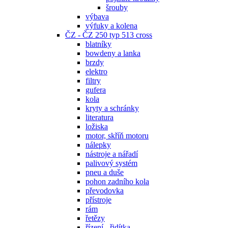
šrouby
výbava
výfuky a kolena
ČZ - ČZ 250 typ 513 cross
blatníky
bowdeny a lanka
brzdy
elektro
filtry
gufera
kola
kryty a schránky
literatura
ložiska
motor, skříň motoru
nálepky
nástroje a nářadí
palivový systém
pneu a duše
pohon zadního kola
převodovka
přístroje
rám
řetězy
řízení - řidítka