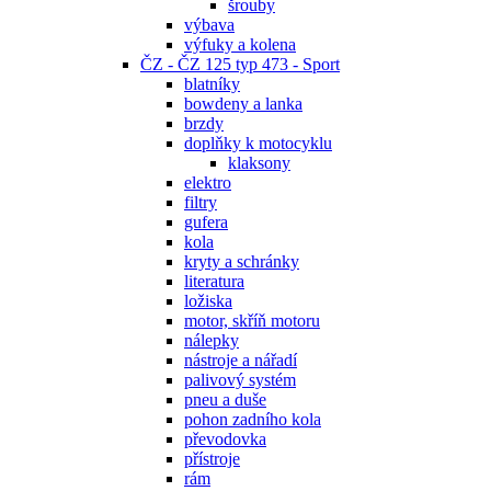
šrouby
výbava
výfuky a kolena
ČZ - ČZ 125 typ 473 - Sport
blatníky
bowdeny a lanka
brzdy
doplňky k motocyklu
klaksony
elektro
filtry
gufera
kola
kryty a schránky
literatura
ložiska
motor, skříň motoru
nálepky
nástroje a nářadí
palivový systém
pneu a duše
pohon zadního kola
převodovka
přístroje
rám