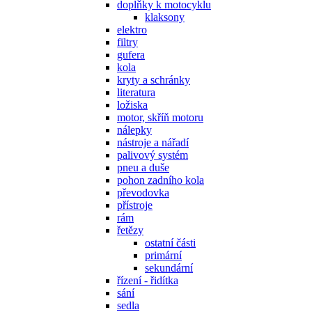
doplňky k motocyklu
klaksony
elektro
filtry
gufera
kola
kryty a schránky
literatura
ložiska
motor, skříň motoru
nálepky
nástroje a nářadí
palivový systém
pneu a duše
pohon zadního kola
převodovka
přístroje
rám
řetězy
ostatní části
primární
sekundární
řízení - řidítka
sání
sedla