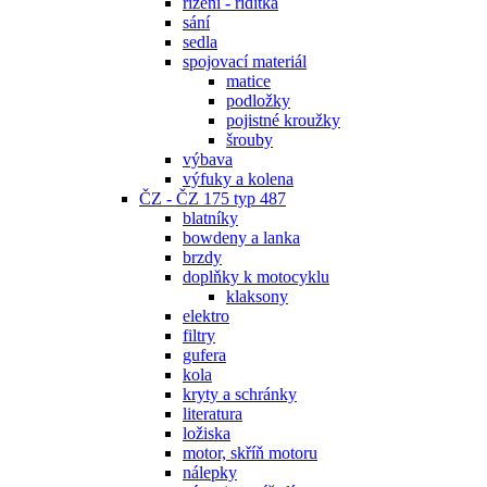
řízení - řidítka
sání
sedla
spojovací materiál
matice
podložky
pojistné kroužky
šrouby
výbava
výfuky a kolena
ČZ - ČZ 175 typ 487
blatníky
bowdeny a lanka
brzdy
doplňky k motocyklu
klaksony
elektro
filtry
gufera
kola
kryty a schránky
literatura
ložiska
motor, skříň motoru
nálepky