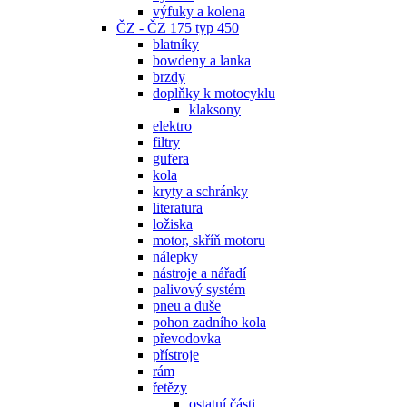
výfuky a kolena
ČZ - ČZ 175 typ 450
blatníky
bowdeny a lanka
brzdy
doplňky k motocyklu
klaksony
elektro
filtry
gufera
kola
kryty a schránky
literatura
ložiska
motor, skříň motoru
nálepky
nástroje a nářadí
palivový systém
pneu a duše
pohon zadního kola
převodovka
přístroje
rám
řetězy
ostatní části