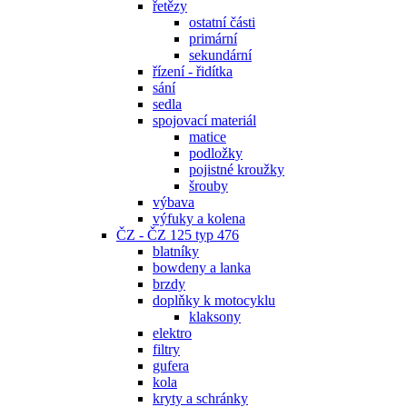
řetězy
ostatní části
primární
sekundární
řízení - řidítka
sání
sedla
spojovací materiál
matice
podložky
pojistné kroužky
šrouby
výbava
výfuky a kolena
ČZ - ČZ 125 typ 476
blatníky
bowdeny a lanka
brzdy
doplňky k motocyklu
klaksony
elektro
filtry
gufera
kola
kryty a schránky