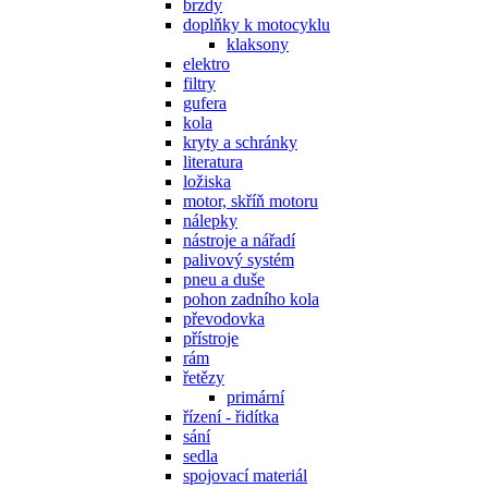
brzdy
doplňky k motocyklu
klaksony
elektro
filtry
gufera
kola
kryty a schránky
literatura
ložiska
motor, skříň motoru
nálepky
nástroje a nářadí
palivový systém
pneu a duše
pohon zadního kola
převodovka
přístroje
rám
řetězy
primární
řízení - řidítka
sání
sedla
spojovací materiál