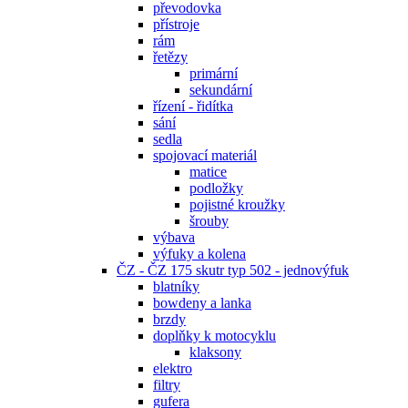
převodovka
přístroje
rám
řetězy
primární
sekundární
řízení - řidítka
sání
sedla
spojovací materiál
matice
podložky
pojistné kroužky
šrouby
výbava
výfuky a kolena
ČZ - ČZ 175 skutr typ 502 - jednovýfuk
blatníky
bowdeny a lanka
brzdy
doplňky k motocyklu
klaksony
elektro
filtry
gufera