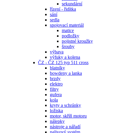
sekundární
řízení - řidítka
sání
sedla
spojovací materiál
matice
podložky
pojistné kroužky
šrouby
výbava
výfuky a kolena
ČZ - ČZ 125 typ 511 cross
blatníky
bowdeny a lanka
brzdy
elektro
filtry
gufera
kola
kryty a schránky
ložiska
motor, skříň motoru
nálepky
nástroje a nářadí
palivový systém