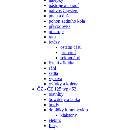
nálepky
nástroje a nářadí
palivový systém
pneu a duše
pohon zadního kola
převodovka
přístroje
rám
řetězy
ostatní části
primární
sekundární
řízení - řidítka
sání
sedla
výbava
výfuky a kolena
ČZ - ČZ 125 typ 453
blatníky
bowdeny a lanka
brzdy
doplňky k motocyklu
klaksony
elektro
filtry