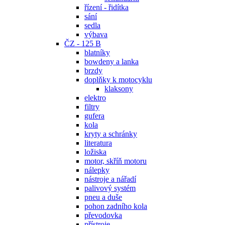
řízení - řidítka
sání
sedla
výbava
ČZ - 125 B
blatníky
bowdeny a lanka
brzdy
doplňky k motocyklu
klaksony
elektro
filtry
gufera
kola
kryty a schránky
literatura
ložiska
motor, skříň motoru
nálepky
nástroje a nářadí
palivový systém
pneu a duše
pohon zadního kola
převodovka
přístroje