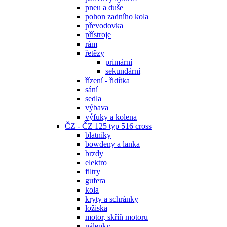
pneu a duše
pohon zadního kola
převodovka
přístroje
rám
řetězy
primární
sekundární
řízení - řidítka
sání
sedla
výbava
výfuky a kolena
ČZ - ČZ 125 typ 516 cross
blatníky
bowdeny a lanka
brzdy
elektro
filtry
gufera
kola
kryty a schránky
ložiska
motor, skříň motoru
nálepky