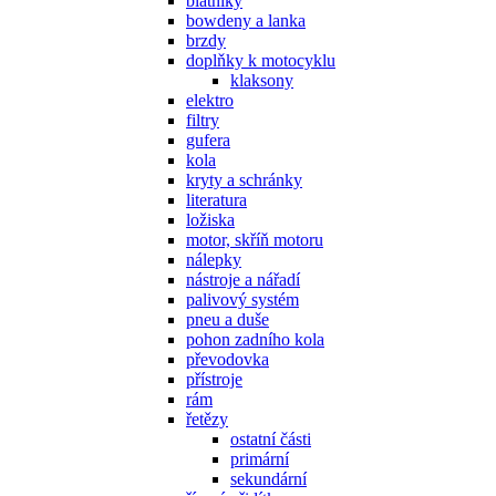
blatníky
bowdeny a lanka
brzdy
doplňky k motocyklu
klaksony
elektro
filtry
gufera
kola
kryty a schránky
literatura
ložiska
motor, skříň motoru
nálepky
nástroje a nářadí
palivový systém
pneu a duše
pohon zadního kola
převodovka
přístroje
rám
řetězy
ostatní části
primární
sekundární