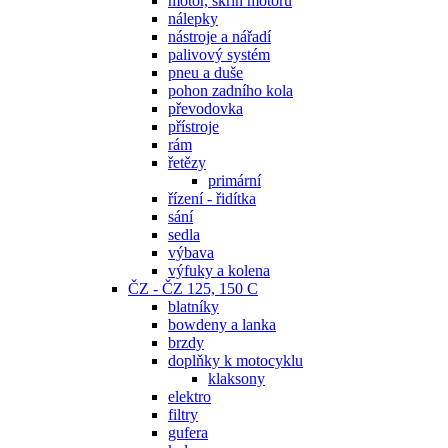
motor, skříň motoru
nálepky
nástroje a nářadí
palivový systém
pneu a duše
pohon zadního kola
převodovka
přístroje
rám
řetězy
primární
řízení - řidítka
sání
sedla
výbava
výfuky a kolena
ČZ - ČZ 125, 150 C
blatníky
bowdeny a lanka
brzdy
doplňky k motocyklu
klaksony
elektro
filtry
gufera