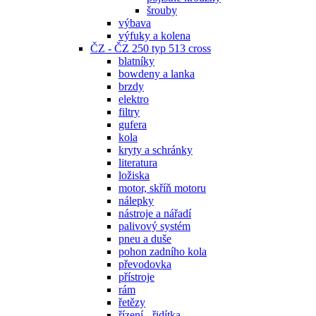
šrouby
výbava
výfuky a kolena
ČZ - ČZ 250 typ 513 cross
blatníky
bowdeny a lanka
brzdy
elektro
filtry
gufera
kola
kryty a schránky
literatura
ložiska
motor, skříň motoru
nálepky
nástroje a nářadí
palivový systém
pneu a duše
pohon zadního kola
převodovka
přístroje
rám
řetězy
řízení - řidítka