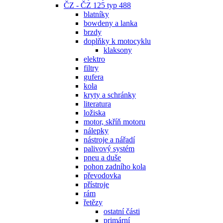
ČZ - ČZ 125 typ 488
blatníky
bowdeny a lanka
brzdy
doplňky k motocyklu
klaksony
elektro
filtry
gufera
kola
kryty a schránky
literatura
ložiska
motor, skříň motoru
nálepky
nástroje a nářadí
palivový systém
pneu a duše
pohon zadního kola
převodovka
přístroje
rám
řetězy
ostatní části
primární