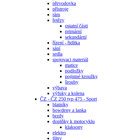
převodovka
přístroje
rám
řetězy
ostatní části
primární
sekundární
řízení - řidítka
sání
sedla
spojovaci materiál
matice
podložky
pojistné kroužky
šrouby
výbava
výfuky a kolena
ČZ - ČZ 250 typ 475 - Sport
blatníky
bowdeny a lanka
brzdy
doplňky k motocyklu
klaksony
elektro
filtry