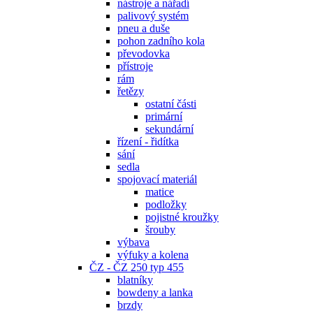
nástroje a nářadí
palivový systém
pneu a duše
pohon zadního kola
převodovka
přístroje
rám
řetězy
ostatní části
primární
sekundární
řízení - řidítka
sání
sedla
spojovací materiál
matice
podložky
pojistné kroužky
šrouby
výbava
výfuky a kolena
ČZ - ČZ 250 typ 455
blatníky
bowdeny a lanka
brzdy