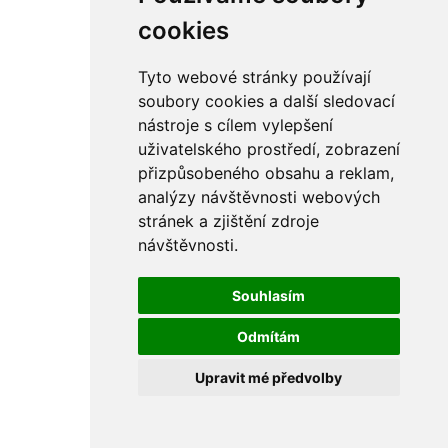
rám
řetězy
cookies
ostatní části
primární
sekundární
Tyto webové stránky používají
řízení - řidítka
soubory cookies a další sledovací
sání
nástroje s cílem vylepšení
sedla
spojovací materiál
uživatelského prostředí, zobrazení
matice
přizpůsobeného obsahu a reklam,
podložky
analýzy návštěvnosti webových
pojistné kroužky
šrouby
stránek a zjištění zdroje
výbava
návštěvnosti.
výfuky a kolena
ČZ - ČZ 380 typ 514 cross
blatníky
Souhlasím
bowdeny a lanka
brzdy
Odmítám
elektro
filtry
Upravit mé předvolby
gufera
kola
kryty a schránky
literatura