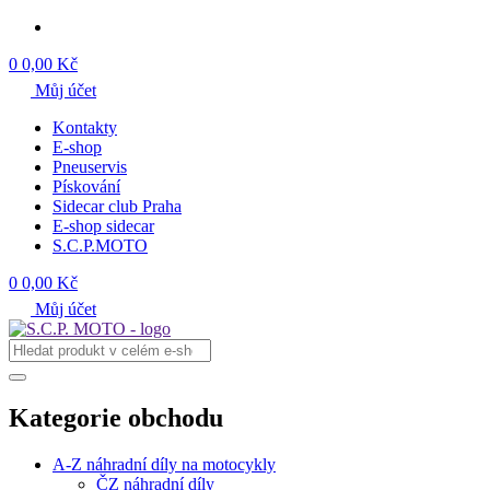
0
0,00 Kč
Můj účet
Kontakty
E-shop
Pneuservis
Pískování
Sidecar club Praha
E-shop sidecar
S.C.P.MOTO
0
0,00 Kč
Můj účet
Kategorie obchodu
A-Z náhradní díly na motocykly
ČZ náhradní díly