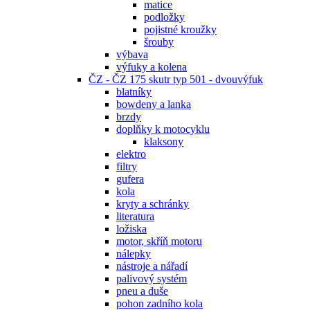
matice
podložky
pojistné kroužky
šrouby
výbava
výfuky a kolena
ČZ - ČZ 175 skutr typ 501 - dvouvýfuk
blatníky
bowdeny a lanka
brzdy
doplňky k motocyklu
klaksony
elektro
filtry
gufera
kola
kryty a schránky
literatura
ložiska
motor, skříň motoru
nálepky
nástroje a nářadí
palivový systém
pneu a duše
pohon zadního kola