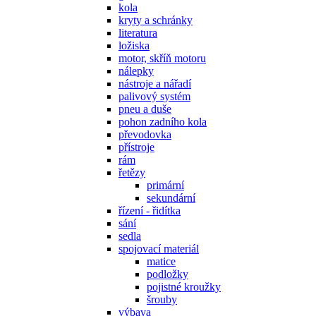
kola
kryty a schránky
literatura
ložiska
motor, skříň motoru
nálepky
nástroje a nářadí
palivový systém
pneu a duše
pohon zadního kola
převodovka
přístroje
rám
řetězy
primární
sekundární
řízení - řidítka
sání
sedla
spojovací materiál
matice
podložky
pojistné kroužky
šrouby
výbava