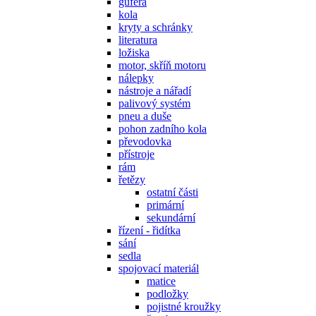
gufera
kola
kryty a schránky
literatura
ložiska
motor, skříň motoru
nálepky
nástroje a nářadí
palivový systém
pneu a duše
pohon zadního kola
převodovka
přístroje
rám
řetězy
ostatní části
primární
sekundární
řízení - řidítka
sání
sedla
spojovací materiál
matice
podložky
pojistné kroužky