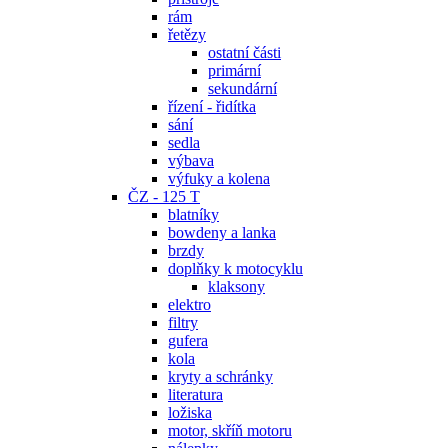
rám
řetězy
ostatní části
primární
sekundární
řízení - řidítka
sání
sedla
výbava
výfuky a kolena
ČZ - 125 T
blatníky
bowdeny a lanka
brzdy
doplňky k motocyklu
klaksony
elektro
filtry
gufera
kola
kryty a schránky
literatura
ložiska
motor, skříň motoru