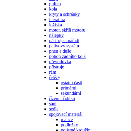
gufera
kola
kryty a schránky
literatura
ložiska
motor, skříň motoru
nálepky
nástroje a nářadí
palivový systém
pneu a duše
pohon zadního kola
převodovka
přístroje
rám
řetězy
ostatní části
primární
sekundární
řízení - řidítka
sání
sedla
spojovací materiál
matice
podložky
pojistné kroužky