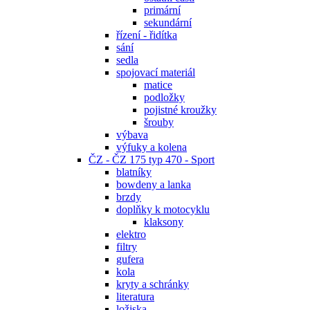
primární
sekundární
řízení - řidítka
sání
sedla
spojovací materiál
matice
podložky
pojistné kroužky
šrouby
výbava
výfuky a kolena
ČZ - ČZ 175 typ 470 - Sport
blatníky
bowdeny a lanka
brzdy
doplňky k motocyklu
klaksony
elektro
filtry
gufera
kola
kryty a schránky
literatura
ložiska