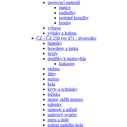
spojovací materiál
matice
podložky
pojistné kroužky
šrouby
výbava
výfuky a kolena
ČZ - ČZ 250 typ 471 - dvouválec
blatníky
bowdeny a lanka
brzdy
doplňky k motocyklu
klaksony
elektro
filtry
gufera
kola
kryty a schránky
ložiska
motor, skříň motoru
nálepky
nástroje a nářadí
palivový systém
pneu a duše
pohon zadního kola