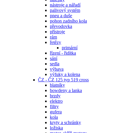
nástroje a nářadí
palivový systém
pneu a duše
pohon zadního kola
převodovka
přístroje
rám
řetězy
primární
řízení - řidítka
sání
sedla
výbava
výfuky a kolena
ČZ - ČZ 125 typ 519 cross
blatníky
bowdeny a lanka
brzdy
elektro
filtry
gufera
kola
kryty a schránky
ložiska