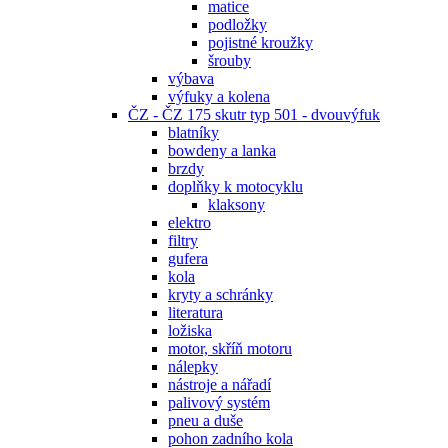
matice
podložky
pojistné kroužky
šrouby
výbava
výfuky a kolena
ČZ - ČZ 175 skutr typ 501 - dvouvýfuk
blatníky
bowdeny a lanka
brzdy
doplňky k motocyklu
klaksony
elektro
filtry
gufera
kola
kryty a schránky
literatura
ložiska
motor, skříň motoru
nálepky
nástroje a nářadí
palivový systém
pneu a duše
pohon zadního kola