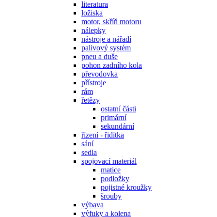
literatura
ložiska
motor, skříň motoru
nálepky
nástroje a nářadí
palivový systém
pneu a duše
pohon zadního kola
převodovka
přístroje
rám
řetězy
ostatní části
primární
sekundární
řízení - řidítka
sání
sedla
spojovací materiál
matice
podložky
pojistné kroužky
šrouby
výbava
výfuky a kolena