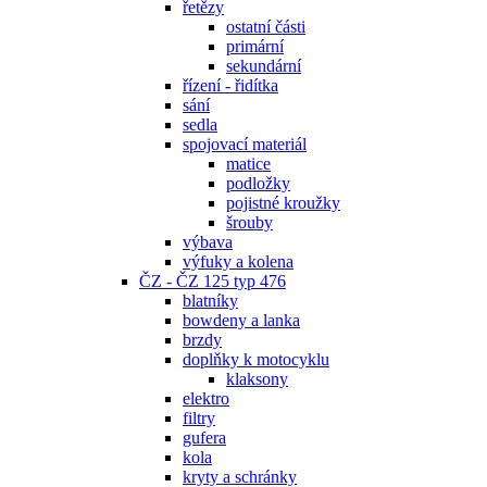
řetězy
ostatní části
primární
sekundární
řízení - řidítka
sání
sedla
spojovací materiál
matice
podložky
pojistné kroužky
šrouby
výbava
výfuky a kolena
ČZ - ČZ 125 typ 476
blatníky
bowdeny a lanka
brzdy
doplňky k motocyklu
klaksony
elektro
filtry
gufera
kola
kryty a schránky