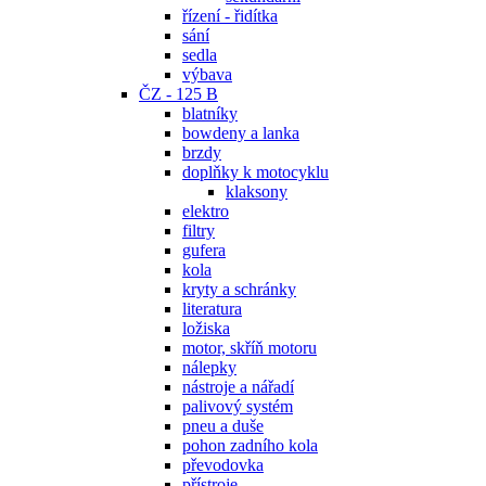
řízení - řidítka
sání
sedla
výbava
ČZ - 125 B
blatníky
bowdeny a lanka
brzdy
doplňky k motocyklu
klaksony
elektro
filtry
gufera
kola
kryty a schránky
literatura
ložiska
motor, skříň motoru
nálepky
nástroje a nářadí
palivový systém
pneu a duše
pohon zadního kola
převodovka
přístroje