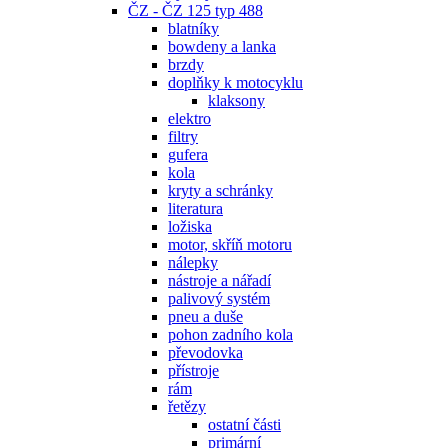
ČZ - ČZ 125 typ 488
blatníky
bowdeny a lanka
brzdy
doplňky k motocyklu
klaksony
elektro
filtry
gufera
kola
kryty a schránky
literatura
ložiska
motor, skříň motoru
nálepky
nástroje a nářadí
palivový systém
pneu a duše
pohon zadního kola
převodovka
přístroje
rám
řetězy
ostatní části
primární