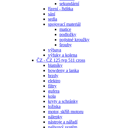
sekundární
řízení - řidítka
sání
sedla
spojovací materiál
matice
podložky
pojistné kroužky
šrouby
výbava
výfuky a kolena
ČZ - ČZ 125 typ 511 cross
blatníky
bowdeny a lanka
brzdy
elektro
filtry
gufera
kola
kryty a schránky
ložiska
motor, skříň motoru
nálepky
nástroje a nářadí
palivový systém