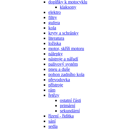
doplňky k motocyklu
klaksony
elektro
filtry
gufera
kola
kryty a schránky
literatura
ložiska
motor, skříň motoru
nálepky
nástroje a nářadí
palivový systém
pneu a duše
pohon zadního kola
převodovka
přístroje
rám
řetězy
ostatní části
primární
sekundární
řízení - řidítka
sání
sedla