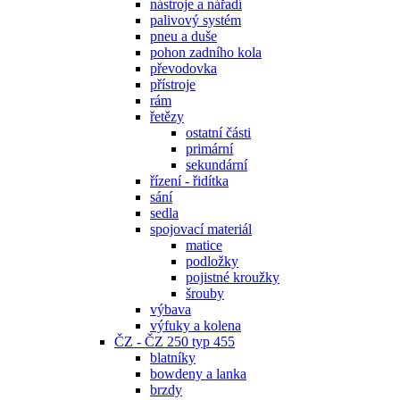
nástroje a nářadí
palivový systém
pneu a duše
pohon zadního kola
převodovka
přístroje
rám
řetězy
ostatní části
primární
sekundární
řízení - řidítka
sání
sedla
spojovací materiál
matice
podložky
pojistné kroužky
šrouby
výbava
výfuky a kolena
ČZ - ČZ 250 typ 455
blatníky
bowdeny a lanka
brzdy