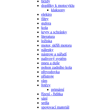
brzdy
doplňky k motocyklu
klaksony
elektro
filtry
gufera
kola
kryty a schránky
literatura
ložiska
motor, skříň motoru
nálepky
nástroje a nářadí
palivový systém
pneu a duše
pohon zadního kola
převodovka
přístroje
rám
řetězy
primární
řízení - řidítka
sání
sedla
spojovací materiál