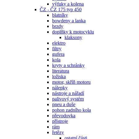
výfuky a kolena
ČZ - ČZ 175 typ 450
blatníky
bowdeny a lanka
brzdy
doplňky k motocyklu
klaksony
elektro
filtry
gufera
kola
kryty a schránky
literatura
ložiska
motor, skříň motoru
nálepky
nástroje a nářadí
palivový systém
pneu a duše
pohon zadního kola
převodovka
přístroje
rám
řetězy
ostatní části