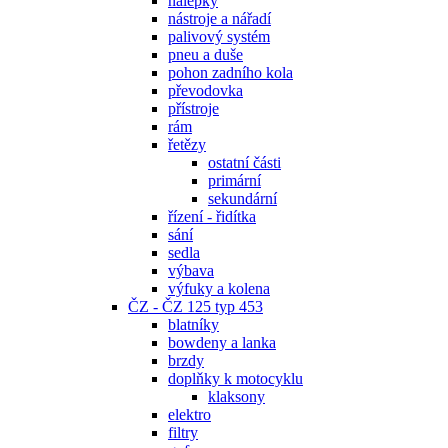
nálepky
nástroje a nářadí
palivový systém
pneu a duše
pohon zadního kola
převodovka
přístroje
rám
řetězy
ostatní části
primární
sekundární
řízení - řidítka
sání
sedla
výbava
výfuky a kolena
ČZ - ČZ 125 typ 453
blatníky
bowdeny a lanka
brzdy
doplňky k motocyklu
klaksony
elektro
filtry