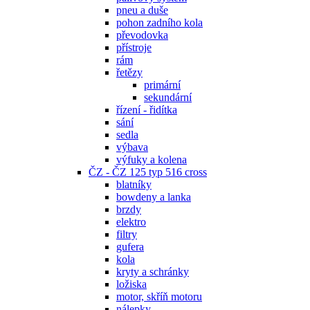
pneu a duše
pohon zadního kola
převodovka
přístroje
rám
řetězy
primární
sekundární
řízení - řidítka
sání
sedla
výbava
výfuky a kolena
ČZ - ČZ 125 typ 516 cross
blatníky
bowdeny a lanka
brzdy
elektro
filtry
gufera
kola
kryty a schránky
ložiska
motor, skříň motoru
nálepky