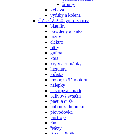
šrouby
výbava
výfuky a kolena
ČZ - ČZ 250 typ 513 cross
blatníky
bowdeny a lanka
brzdy
elektro
filtry
gufera
kola
kryty a schránky
literatura
ložiska
motor, skříň motoru
nálepky
nástroje a nářadí
palivový systém
pneu a duše
pohon zadního kola
převodovka
přístroje
rám
řetězy
řízení - řidítka