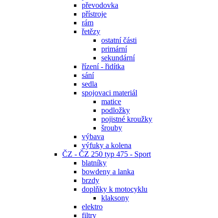
převodovka
přístroje
rám
řetězy
ostatní části
primární
sekundární
řízení - řidítka
sání
sedla
spojovaci materiál
matice
podložky
pojistné kroužky
šrouby
výbava
výfuky a kolena
ČZ - ČZ 250 typ 475 - Sport
blatníky
bowdeny a lanka
brzdy
doplňky k motocyklu
klaksony
elektro
filtry