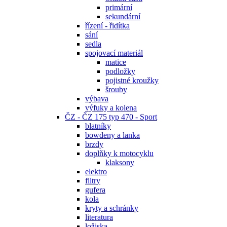
primární
sekundární
řízení - řidítka
sání
sedla
spojovací materiál
matice
podložky
pojistné kroužky
šrouby
výbava
výfuky a kolena
ČZ - ČZ 175 typ 470 - Sport
blatníky
bowdeny a lanka
brzdy
doplňky k motocyklu
klaksony
elektro
filtry
gufera
kola
kryty a schránky
literatura
ložiska