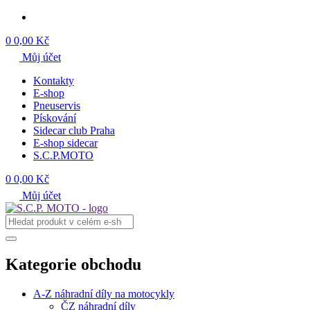
0
0,00 Kč
Můj účet
Kontakty
E-shop
Pneuservis
Pískování
Sidecar club Praha
E-shop sidecar
S.C.P.MOTO
0
0,00 Kč
Můj účet
Kategorie obchodu
A-Z náhradní díly na motocykly
ČZ náhradní díly