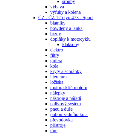
šrouby
výbava
výfuky a kolena
ČZ - ČZ 125 typ 473 - Sport
blatníky
bowdeny a lanka
brzdy
doplňky k motocyklu
klaksony
elektro
filtry
gufera
kola
kryty a schránky
literatura
ložiska
motor, skříň motoru
nálepky
nástroje a nářadí
palivový systém
pneu a duše
pohon zadního kola
převodovka
přístroje
rám