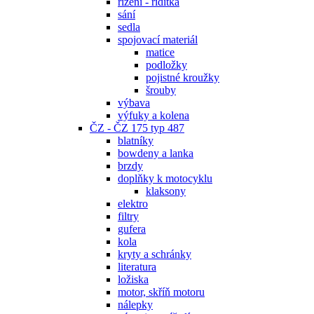
řízení - řidítka
sání
sedla
spojovací materiál
matice
podložky
pojistné kroužky
šrouby
výbava
výfuky a kolena
ČZ - ČZ 175 typ 487
blatníky
bowdeny a lanka
brzdy
doplňky k motocyklu
klaksony
elektro
filtry
gufera
kola
kryty a schránky
literatura
ložiska
motor, skříň motoru
nálepky