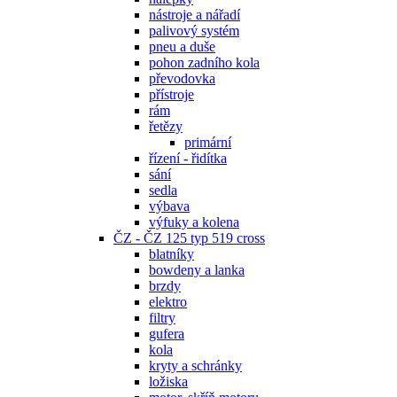
nástroje a nářadí
palivový systém
pneu a duše
pohon zadního kola
převodovka
přístroje
rám
řetězy
primární
řízení - řidítka
sání
sedla
výbava
výfuky a kolena
ČZ - ČZ 125 typ 519 cross
blatníky
bowdeny a lanka
brzdy
elektro
filtry
gufera
kola
kryty a schránky
ložiska