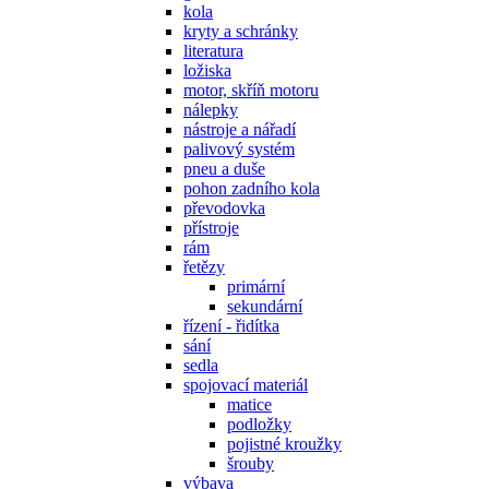
kola
kryty a schránky
literatura
ložiska
motor, skříň motoru
nálepky
nástroje a nářadí
palivový systém
pneu a duše
pohon zadního kola
převodovka
přístroje
rám
řetězy
primární
sekundární
řízení - řidítka
sání
sedla
spojovací materiál
matice
podložky
pojistné kroužky
šrouby
výbava