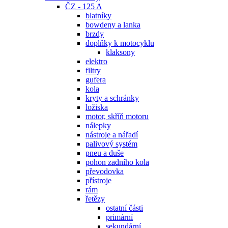
ČZ - 125 A
blatníky
bowdeny a lanka
brzdy
doplňky k motocyklu
klaksony
elektro
filtry
gufera
kola
kryty a schránky
ložiska
motor, skříň motoru
nálepky
nástroje a nářadí
palivový systém
pneu a duše
pohon zadního kola
převodovka
přístroje
rám
řetězy
ostatní části
primární
sekundární