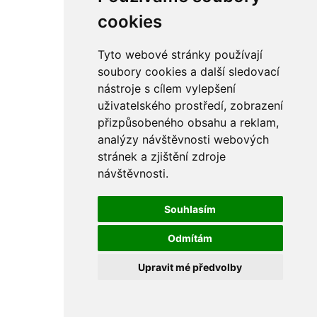
rám
řetězy
cookies
ostatní části
primární
sekundární
Tyto webové stránky používají
řízení - řidítka
soubory cookies a další sledovací
sání
nástroje s cílem vylepšení
sedla
spojovací materiál
uživatelského prostředí, zobrazení
matice
přizpůsobeného obsahu a reklam,
podložky
analýzy návštěvnosti webových
pojistné kroužky
šrouby
stránek a zjištění zdroje
výbava
návštěvnosti.
výfuky a kolena
ČZ - ČZ 380 typ 514 cross
blatníky
Souhlasím
bowdeny a lanka
brzdy
Odmítám
elektro
filtry
Upravit mé předvolby
gufera
kola
kryty a schránky
literatura