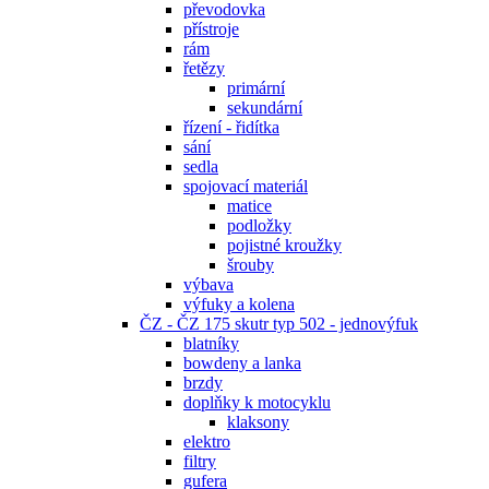
převodovka
přístroje
rám
řetězy
primární
sekundární
řízení - řidítka
sání
sedla
spojovací materiál
matice
podložky
pojistné kroužky
šrouby
výbava
výfuky a kolena
ČZ - ČZ 175 skutr typ 502 - jednovýfuk
blatníky
bowdeny a lanka
brzdy
doplňky k motocyklu
klaksony
elektro
filtry
gufera