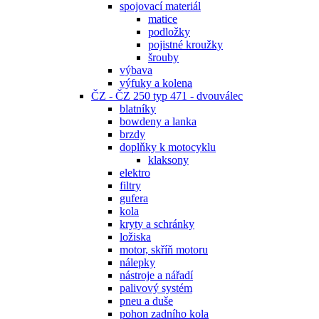
spojovací materiál
matice
podložky
pojistné kroužky
šrouby
výbava
výfuky a kolena
ČZ - ČZ 250 typ 471 - dvouválec
blatníky
bowdeny a lanka
brzdy
doplňky k motocyklu
klaksony
elektro
filtry
gufera
kola
kryty a schránky
ložiska
motor, skříň motoru
nálepky
nástroje a nářadí
palivový systém
pneu a duše
pohon zadního kola