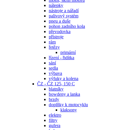
motor, skříň motoru
nálepky
nástroje a nářadí
palivový systém
pneu a duše
pohon zadního kola
převodovka
přístroje
rám
řetězy
primární
řízení - řidítka
sání
sedla
výbava
výfuky a kolena
ČZ - ČZ 125, 150 C
blatníky
bowdeny a lanka
brzdy
doplňky k motocyklu
klaksony
elektro
filtry
gufera