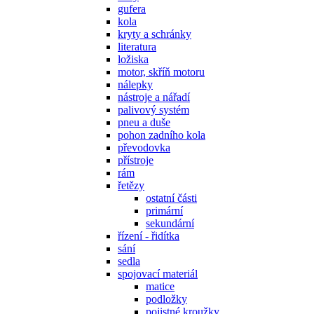
gufera
kola
kryty a schránky
literatura
ložiska
motor, skříň motoru
nálepky
nástroje a nářadí
palivový systém
pneu a duše
pohon zadního kola
převodovka
přístroje
rám
řetězy
ostatní části
primární
sekundární
řízení - řidítka
sání
sedla
spojovací materiál
matice
podložky
pojistné kroužky