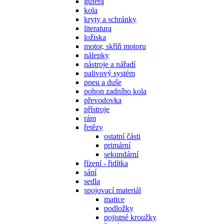
gufera
kola
kryty a schránky
literatura
ložiska
motor, skříň motoru
nálepky
nástroje a nářadí
palivový systém
pneu a duše
pohon zadního kola
převodovka
přístroje
rám
řetězy
ostatní části
primární
sekundární
řízení - řidítka
sání
sedla
spojovací materiál
matice
podložky
pojistné kroužky