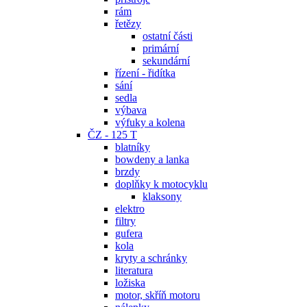
rám
řetězy
ostatní části
primární
sekundární
řízení - řidítka
sání
sedla
výbava
výfuky a kolena
ČZ - 125 T
blatníky
bowdeny a lanka
brzdy
doplňky k motocyklu
klaksony
elektro
filtry
gufera
kola
kryty a schránky
literatura
ložiska
motor, skříň motoru