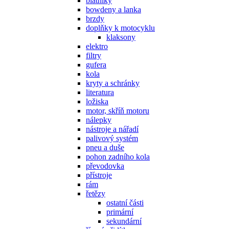
blatníky
bowdeny a lanka
brzdy
doplňky k motocyklu
klaksony
elektro
filtry
gufera
kola
kryty a schránky
literatura
ložiska
motor, skříň motoru
nálepky
nástroje a nářadí
palivový systém
pneu a duše
pohon zadního kola
převodovka
přístroje
rám
řetězy
ostatní části
primární
sekundární