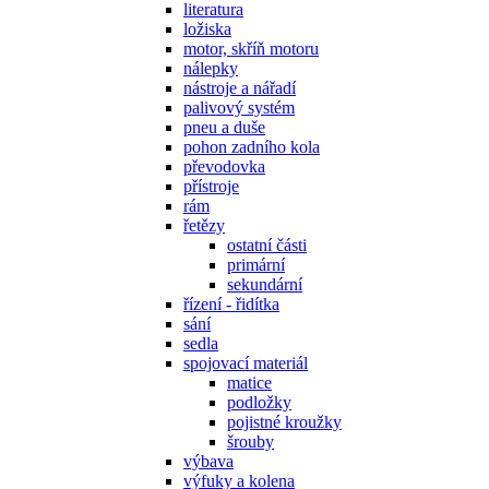
literatura
ložiska
motor, skříň motoru
nálepky
nástroje a nářadí
palivový systém
pneu a duše
pohon zadního kola
převodovka
přístroje
rám
řetězy
ostatní části
primární
sekundární
řízení - řidítka
sání
sedla
spojovací materiál
matice
podložky
pojistné kroužky
šrouby
výbava
výfuky a kolena