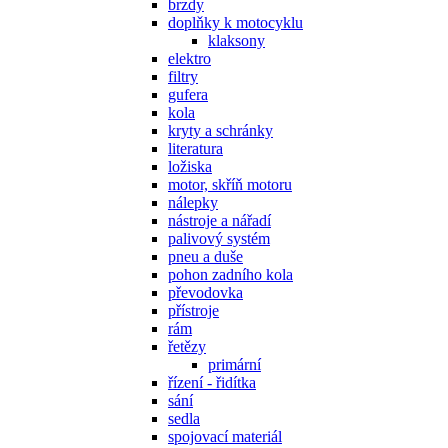
brzdy
doplňky k motocyklu
klaksony
elektro
filtry
gufera
kola
kryty a schránky
literatura
ložiska
motor, skříň motoru
nálepky
nástroje a nářadí
palivový systém
pneu a duše
pohon zadního kola
převodovka
přístroje
rám
řetězy
primární
řízení - řidítka
sání
sedla
spojovací materiál