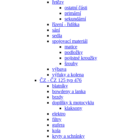
řetězy
ostatní části
primární
sekundární
řízení - řidítka
sání
sedla
spojovací materiál
matice
podložky
pojistné kroužky
šrouby
výbava
výfuky a kolena
ČZ - ČZ 125 typ 476
blatníky
bowdeny a lanka
brzdy
doplňky k motocyklu
klaksony
elektro
filtry
gufera
kola
kryty a schránky