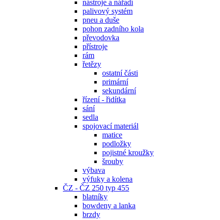
nástroje a nářadí
palivový systém
pneu a duše
pohon zadního kola
převodovka
přístroje
rám
řetězy
ostatní části
primární
sekundární
řízení - řidítka
sání
sedla
spojovací materiál
matice
podložky
pojistné kroužky
šrouby
výbava
výfuky a kolena
ČZ - ČZ 250 typ 455
blatníky
bowdeny a lanka
brzdy