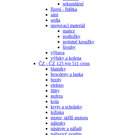
sekundární
řízení - řidítka
sání
sedla
spojovací materiál
matice
podložky
pojistné kroužky
šrouby
výbava
výfuky a kolena
ČZ - ČZ 125 typ 511 cross
blatníky
bowdeny a lanka
brzdy
elektro
filtry
gufera
kola
kryty a schránky
ložiska
motor, skříň motoru
nálepky
nástroje a nářadí
palivový systém