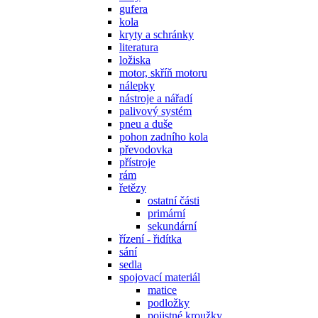
gufera
kola
kryty a schránky
literatura
ložiska
motor, skříň motoru
nálepky
nástroje a nářadí
palivový systém
pneu a duše
pohon zadního kola
převodovka
přístroje
rám
řetězy
ostatní části
primární
sekundární
řízení - řidítka
sání
sedla
spojovací materiál
matice
podložky
pojistné kroužky