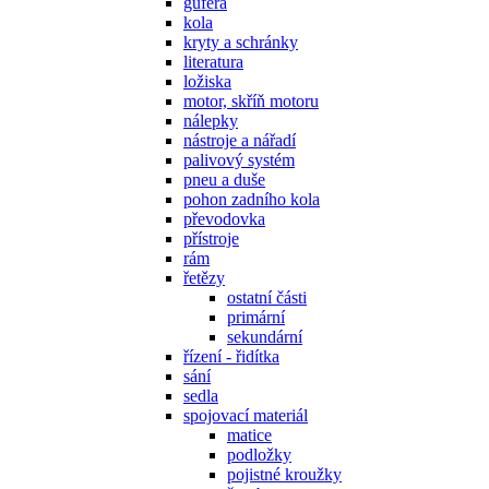
gufera
kola
kryty a schránky
literatura
ložiska
motor, skříň motoru
nálepky
nástroje a nářadí
palivový systém
pneu a duše
pohon zadního kola
převodovka
přístroje
rám
řetězy
ostatní části
primární
sekundární
řízení - řidítka
sání
sedla
spojovací materiál
matice
podložky
pojistné kroužky