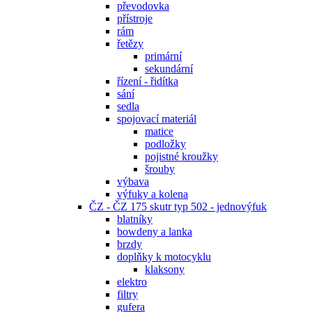
převodovka
přístroje
rám
řetězy
primární
sekundární
řízení - řidítka
sání
sedla
spojovací materiál
matice
podložky
pojistné kroužky
šrouby
výbava
výfuky a kolena
ČZ - ČZ 175 skutr typ 502 - jednovýfuk
blatníky
bowdeny a lanka
brzdy
doplňky k motocyklu
klaksony
elektro
filtry
gufera