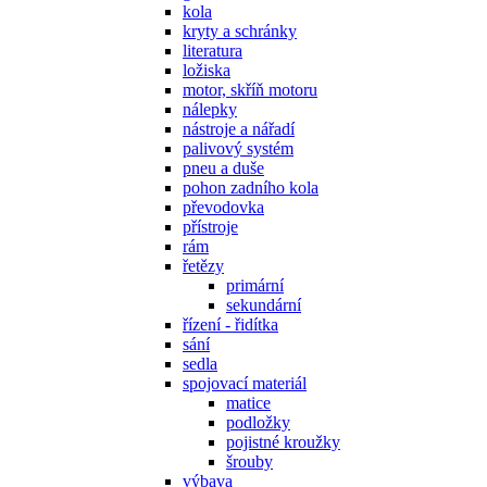
kola
kryty a schránky
literatura
ložiska
motor, skříň motoru
nálepky
nástroje a nářadí
palivový systém
pneu a duše
pohon zadního kola
převodovka
přístroje
rám
řetězy
primární
sekundární
řízení - řidítka
sání
sedla
spojovací materiál
matice
podložky
pojistné kroužky
šrouby
výbava