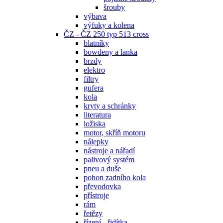
šrouby
výbava
výfuky a kolena
ČZ - ČZ 250 typ 513 cross
blatníky
bowdeny a lanka
brzdy
elektro
filtry
gufera
kola
kryty a schránky
literatura
ložiska
motor, skříň motoru
nálepky
nástroje a nářadí
palivový systém
pneu a duše
pohon zadního kola
převodovka
přístroje
rám
řetězy
řízení - řidítka