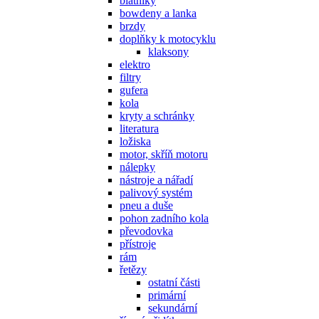
blatníky
bowdeny a lanka
brzdy
doplňky k motocyklu
klaksony
elektro
filtry
gufera
kola
kryty a schránky
literatura
ložiska
motor, skříň motoru
nálepky
nástroje a nářadí
palivový systém
pneu a duše
pohon zadního kola
převodovka
přístroje
rám
řetězy
ostatní části
primární
sekundární