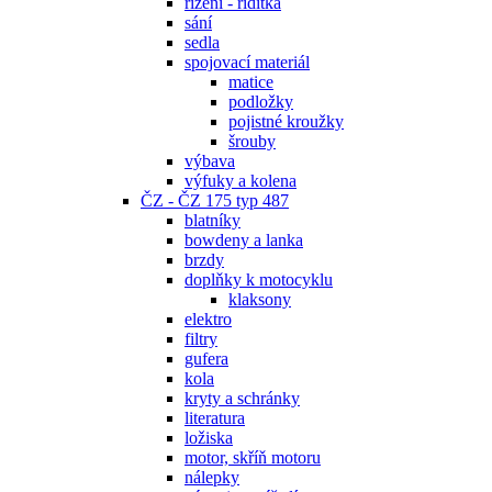
řízení - řidítka
sání
sedla
spojovací materiál
matice
podložky
pojistné kroužky
šrouby
výbava
výfuky a kolena
ČZ - ČZ 175 typ 487
blatníky
bowdeny a lanka
brzdy
doplňky k motocyklu
klaksony
elektro
filtry
gufera
kola
kryty a schránky
literatura
ložiska
motor, skříň motoru
nálepky