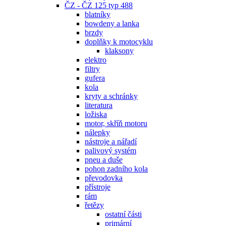
ČZ - ČZ 125 typ 488
blatníky
bowdeny a lanka
brzdy
doplňky k motocyklu
klaksony
elektro
filtry
gufera
kola
kryty a schránky
literatura
ložiska
motor, skříň motoru
nálepky
nástroje a nářadí
palivový systém
pneu a duše
pohon zadního kola
převodovka
přístroje
rám
řetězy
ostatní části
primární