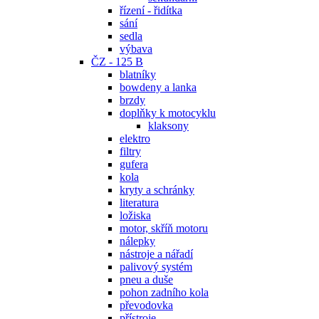
řízení - řidítka
sání
sedla
výbava
ČZ - 125 B
blatníky
bowdeny a lanka
brzdy
doplňky k motocyklu
klaksony
elektro
filtry
gufera
kola
kryty a schránky
literatura
ložiska
motor, skříň motoru
nálepky
nástroje a nářadí
palivový systém
pneu a duše
pohon zadního kola
převodovka
přístroje