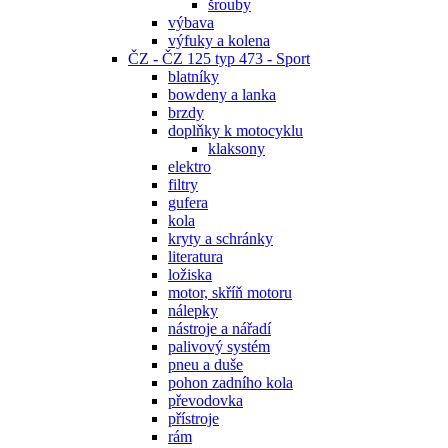
šrouby
výbava
výfuky a kolena
ČZ - ČZ 125 typ 473 - Sport
blatníky
bowdeny a lanka
brzdy
doplňky k motocyklu
klaksony
elektro
filtry
gufera
kola
kryty a schránky
literatura
ložiska
motor, skříň motoru
nálepky
nástroje a nářadí
palivový systém
pneu a duše
pohon zadního kola
převodovka
přístroje
rám