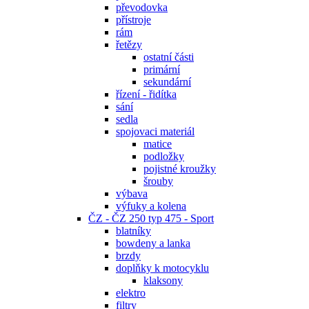
převodovka
přístroje
rám
řetězy
ostatní části
primární
sekundární
řízení - řidítka
sání
sedla
spojovaci materiál
matice
podložky
pojistné kroužky
šrouby
výbava
výfuky a kolena
ČZ - ČZ 250 typ 475 - Sport
blatníky
bowdeny a lanka
brzdy
doplňky k motocyklu
klaksony
elektro
filtry