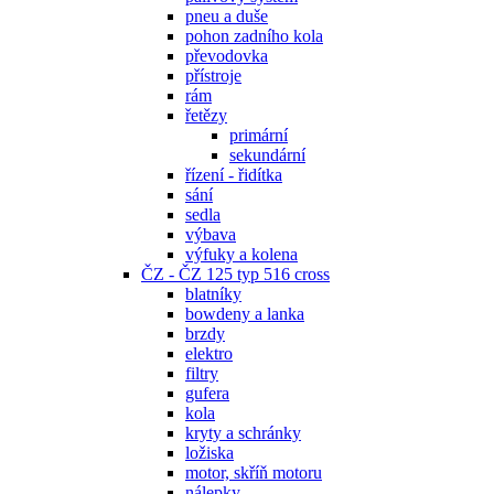
pneu a duše
pohon zadního kola
převodovka
přístroje
rám
řetězy
primární
sekundární
řízení - řidítka
sání
sedla
výbava
výfuky a kolena
ČZ - ČZ 125 typ 516 cross
blatníky
bowdeny a lanka
brzdy
elektro
filtry
gufera
kola
kryty a schránky
ložiska
motor, skříň motoru
nálepky