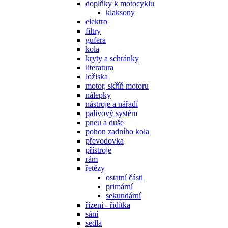
doplňky k motocyklu
klaksony
elektro
filtry
gufera
kola
kryty a schránky
literatura
ložiska
motor, skříň motoru
nálepky
nástroje a nářadí
palivový systém
pneu a duše
pohon zadního kola
převodovka
přístroje
rám
řetězy
ostatní části
primární
sekundární
řízení - řidítka
sání
sedla