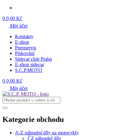
0
0,00 Kč
Můj účet
Kontakty
E-shop
Pneuservis
Pískování
Sidecar club Praha
E-shop sidecar
S.C.P.MOTO
0
0,00 Kč
Můj účet
Kategorie obchodu
A-Z náhradní díly na motocykly
ČZ náhradní díly