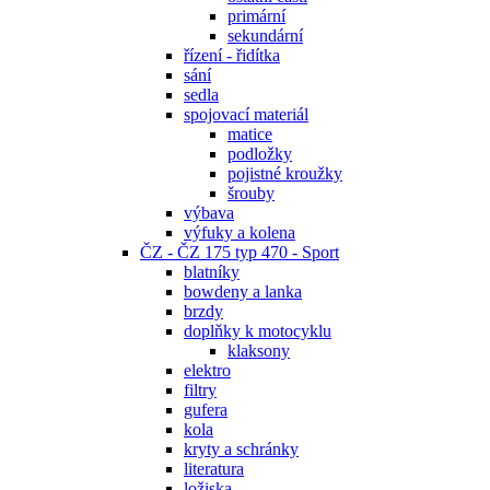
primární
sekundární
řízení - řidítka
sání
sedla
spojovací materiál
matice
podložky
pojistné kroužky
šrouby
výbava
výfuky a kolena
ČZ - ČZ 175 typ 470 - Sport
blatníky
bowdeny a lanka
brzdy
doplňky k motocyklu
klaksony
elektro
filtry
gufera
kola
kryty a schránky
literatura
ložiska