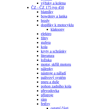
výfuky a kolena
ČZ - ČZ 175 typ 450
blatníky
bowdeny a lanka
brzdy
doplňky k motocyklu
klaksony
elektro
filtry
gufera
kola
kryty a schránky
literatura
ložiska
motor, skříň motoru
nálepky
nástroje a nářadí
palivový systém
pneu a duše
pohon zadního kola
převodovka
přístroje
rám
řetězy
ostatní části