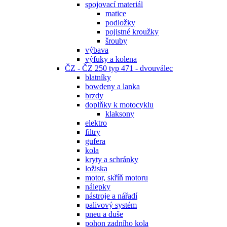
spojovací materiál
matice
podložky
pojistné kroužky
šrouby
výbava
výfuky a kolena
ČZ - ČZ 250 typ 471 - dvouválec
blatníky
bowdeny a lanka
brzdy
doplňky k motocyklu
klaksony
elektro
filtry
gufera
kola
kryty a schránky
ložiska
motor, skříň motoru
nálepky
nástroje a nářadí
palivový systém
pneu a duše
pohon zadního kola