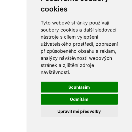
rám
řetězy
cookies
ostatní části
primární
sekundární
Tyto webové stránky používají
řízení - řidítka
soubory cookies a další sledovací
sání
nástroje s cílem vylepšení
sedla
spojovací materiál
uživatelského prostředí, zobrazení
matice
přizpůsobeného obsahu a reklam,
podložky
analýzy návštěvnosti webových
pojistné kroužky
šrouby
stránek a zjištění zdroje
výbava
návštěvnosti.
výfuky a kolena
ČZ - ČZ 380 typ 514 cross
blatníky
Souhlasím
bowdeny a lanka
brzdy
Odmítám
elektro
filtry
Upravit mé předvolby
gufera
kola
kryty a schránky
literatura