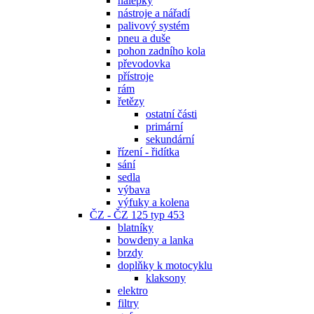
nálepky
nástroje a nářadí
palivový systém
pneu a duše
pohon zadního kola
převodovka
přístroje
rám
řetězy
ostatní části
primární
sekundární
řízení - řidítka
sání
sedla
výbava
výfuky a kolena
ČZ - ČZ 125 typ 453
blatníky
bowdeny a lanka
brzdy
doplňky k motocyklu
klaksony
elektro
filtry