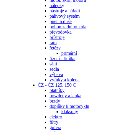
motor, skříň motoru
nálepky
nástroje a nářadí
palivový systém
pneu a duše
pohon zadního kola
převodovka
přístroje
rám
řetězy
primární
řízení - řidítka
sání
sedla
výbava
výfuky a kolena
ČZ - ČZ 125, 150 C
blatníky
bowdeny a lanka
brzdy
doplňky k motocyklu
klaksony
elektro
filtry
gufera