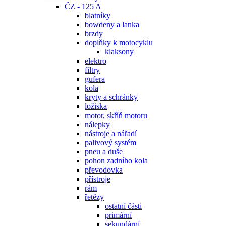
ČZ - 125 A
blatníky
bowdeny a lanka
brzdy
doplňky k motocyklu
klaksony
elektro
filtry
gufera
kola
kryty a schránky
ložiska
motor, skříň motoru
nálepky
nástroje a nářadí
palivový systém
pneu a duše
pohon zadního kola
převodovka
přístroje
rám
řetězy
ostatní části
primární
sekundární