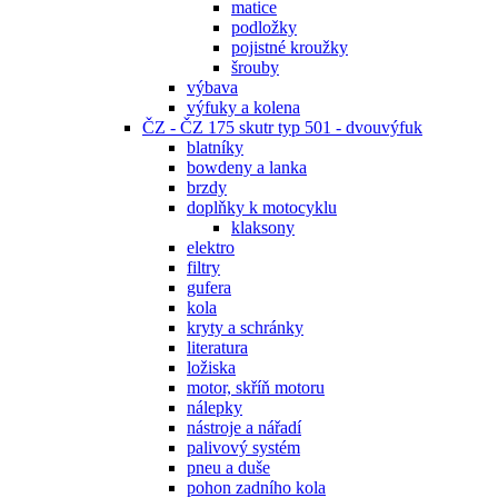
matice
podložky
pojistné kroužky
šrouby
výbava
výfuky a kolena
ČZ - ČZ 175 skutr typ 501 - dvouvýfuk
blatníky
bowdeny a lanka
brzdy
doplňky k motocyklu
klaksony
elektro
filtry
gufera
kola
kryty a schránky
literatura
ložiska
motor, skříň motoru
nálepky
nástroje a nářadí
palivový systém
pneu a duše
pohon zadního kola