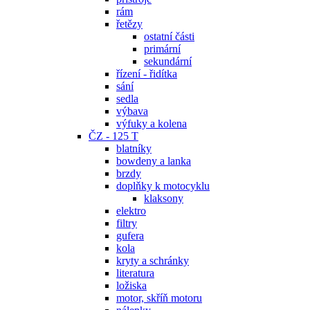
rám
řetězy
ostatní části
primární
sekundární
řízení - řidítka
sání
sedla
výbava
výfuky a kolena
ČZ - 125 T
blatníky
bowdeny a lanka
brzdy
doplňky k motocyklu
klaksony
elektro
filtry
gufera
kola
kryty a schránky
literatura
ložiska
motor, skříň motoru