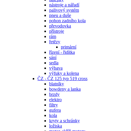
nástroje a nářadí
palivový systém
pneu a duše
pohon zadního kola
převodovka
přístroje
rám
řetězy
primární
řízení - řidítka
sání
sedla
výbava
výfuky a kolena
ČZ - ČZ 125 typ 519 cross
blatníky
bowdeny a lanka
brzdy
elektro
filtry
gufera
kola
kryty a schránky
ložiska