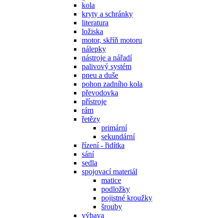
kola
kryty a schránky
literatura
ložiska
motor, skříň motoru
nálepky
nástroje a nářadí
palivový systém
pneu a duše
pohon zadního kola
převodovka
přístroje
rám
řetězy
primární
sekundární
řízení - řidítka
sání
sedla
spojovací materiál
matice
podložky
pojistné kroužky
šrouby
výbava