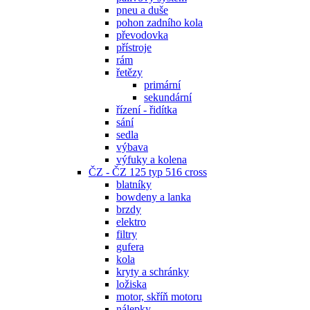
pneu a duše
pohon zadního kola
převodovka
přístroje
rám
řetězy
primární
sekundární
řízení - řidítka
sání
sedla
výbava
výfuky a kolena
ČZ - ČZ 125 typ 516 cross
blatníky
bowdeny a lanka
brzdy
elektro
filtry
gufera
kola
kryty a schránky
ložiska
motor, skříň motoru
nálepky