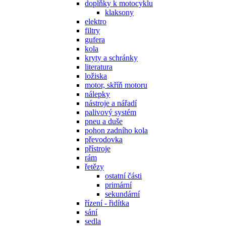
doplňky k motocyklu
klaksony
elektro
filtry
gufera
kola
kryty a schránky
literatura
ložiska
motor, skříň motoru
nálepky
nástroje a nářadí
palivový systém
pneu a duše
pohon zadního kola
převodovka
přístroje
rám
řetězy
ostatní části
primární
sekundární
řízení - řidítka
sání
sedla