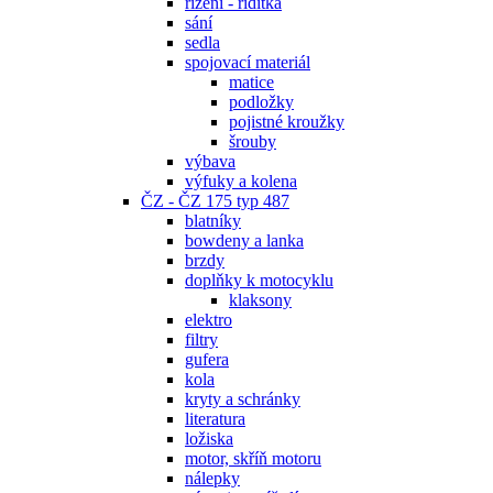
řízení - řidítka
sání
sedla
spojovací materiál
matice
podložky
pojistné kroužky
šrouby
výbava
výfuky a kolena
ČZ - ČZ 175 typ 487
blatníky
bowdeny a lanka
brzdy
doplňky k motocyklu
klaksony
elektro
filtry
gufera
kola
kryty a schránky
literatura
ložiska
motor, skříň motoru
nálepky