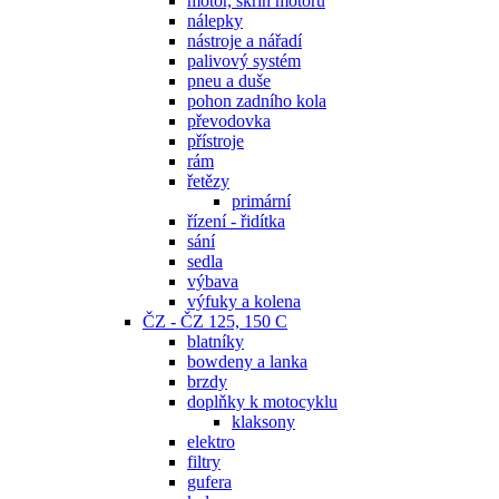
motor, skříň motoru
nálepky
nástroje a nářadí
palivový systém
pneu a duše
pohon zadního kola
převodovka
přístroje
rám
řetězy
primární
řízení - řidítka
sání
sedla
výbava
výfuky a kolena
ČZ - ČZ 125, 150 C
blatníky
bowdeny a lanka
brzdy
doplňky k motocyklu
klaksony
elektro
filtry
gufera