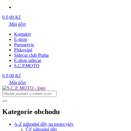
0
0,00 Kč
Můj účet
Kontakty
E-shop
Pneuservis
Pískování
Sidecar club Praha
E-shop sidecar
S.C.P.MOTO
0
0,00 Kč
Můj účet
Kategorie obchodu
A-Z náhradní díly na motocykly
ČZ náhradní díly