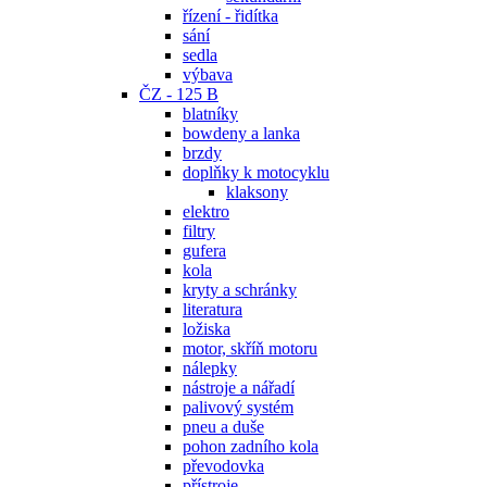
řízení - řidítka
sání
sedla
výbava
ČZ - 125 B
blatníky
bowdeny a lanka
brzdy
doplňky k motocyklu
klaksony
elektro
filtry
gufera
kola
kryty a schránky
literatura
ložiska
motor, skříň motoru
nálepky
nástroje a nářadí
palivový systém
pneu a duše
pohon zadního kola
převodovka
přístroje