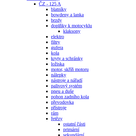
ČZ - 125 A
blatníky
bowdeny a lanka
brzdy
doplňky k motocyklu
klaksony
elektro
filtry
gufera
kola
kryty a schránky
ložiska
motor, skříň motoru
nálepky
nástroje a nářadí
palivový systém
pneu a duše
pohon zadního kola
převodovka
přístroje
rám
řetězy
ostatní části
primární
sekundární