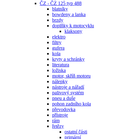
ČZ - ČZ 125 typ 488
blatníky
bowdeny a lanka
brzdy
doplňky k motocyklu
klaksony
elektro
filtry
gufera
kola
kryty a schránky
literatura
ložiska
motor, skříň motoru
nálepky
nástroje a nářadí
palivový systém
pneu a duše
pohon zadního kola
převodovka
přístroje
rám
řetězy
ostatní části
primární