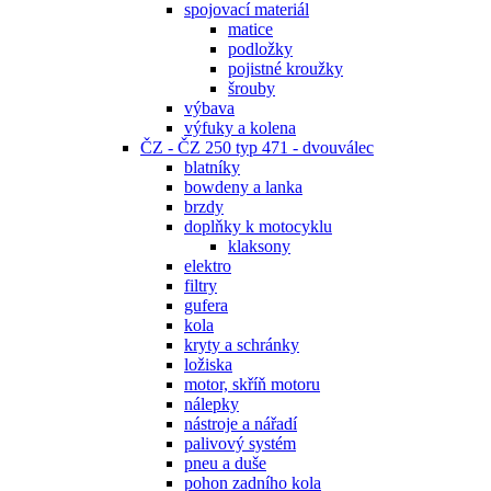
spojovací materiál
matice
podložky
pojistné kroužky
šrouby
výbava
výfuky a kolena
ČZ - ČZ 250 typ 471 - dvouválec
blatníky
bowdeny a lanka
brzdy
doplňky k motocyklu
klaksony
elektro
filtry
gufera
kola
kryty a schránky
ložiska
motor, skříň motoru
nálepky
nástroje a nářadí
palivový systém
pneu a duše
pohon zadního kola