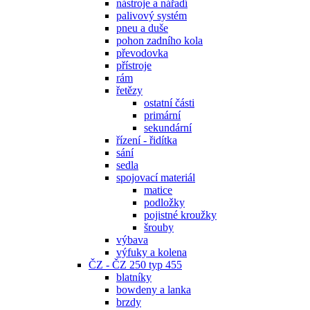
nástroje a nářadí
palivový systém
pneu a duše
pohon zadního kola
převodovka
přístroje
rám
řetězy
ostatní části
primární
sekundární
řízení - řidítka
sání
sedla
spojovací materiál
matice
podložky
pojistné kroužky
šrouby
výbava
výfuky a kolena
ČZ - ČZ 250 typ 455
blatníky
bowdeny a lanka
brzdy