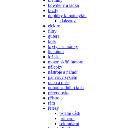
blatníky
bowdeny a lanka
brzdy
doplňky k motocyklu
klaksony
elektro
filtry
gufera
kola
kryty a schránky
literatura
ložiska
motor, skříň motoru
nálepky
nástroje a nářadí
palivový systém
pneu a duše
pohon zadního kola
převodovka
přístroje
rám
řetězy
ostatní části
primární
sekundární