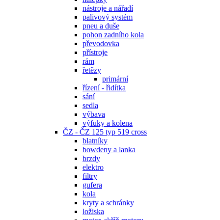
nástroje a nářadí
palivový systém
pneu a duše
pohon zadního kola
převodovka
přístroje
rám
řetězy
primární
řízení - řidítka
sání
sedla
výbava
výfuky a kolena
ČZ - ČZ 125 typ 519 cross
blatníky
bowdeny a lanka
brzdy
elektro
filtry
gufera
kola
kryty a schránky
ložiska