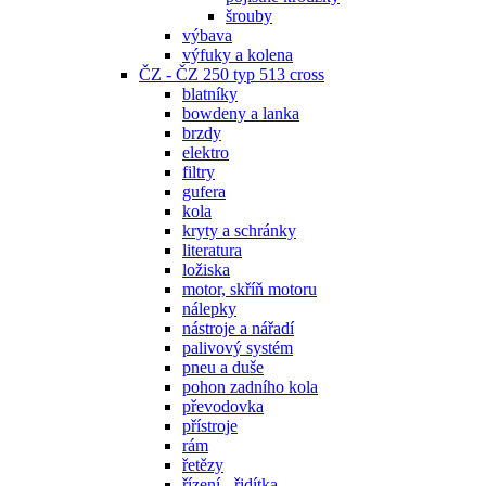
šrouby
výbava
výfuky a kolena
ČZ - ČZ 250 typ 513 cross
blatníky
bowdeny a lanka
brzdy
elektro
filtry
gufera
kola
kryty a schránky
literatura
ložiska
motor, skříň motoru
nálepky
nástroje a nářadí
palivový systém
pneu a duše
pohon zadního kola
převodovka
přístroje
rám
řetězy
řízení - řidítka