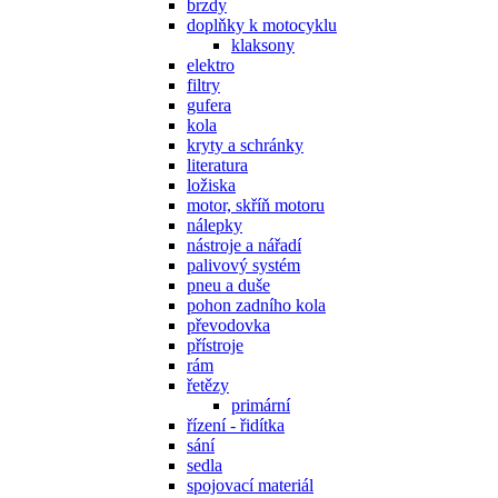
brzdy
doplňky k motocyklu
klaksony
elektro
filtry
gufera
kola
kryty a schránky
literatura
ložiska
motor, skříň motoru
nálepky
nástroje a nářadí
palivový systém
pneu a duše
pohon zadního kola
převodovka
přístroje
rám
řetězy
primární
řízení - řidítka
sání
sedla
spojovací materiál