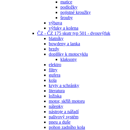
matice
podložky
pojistné kroužky
šrouby
výbava
výfuky a kolena
ČZ - ČZ 175 skutr typ 501 - dvouvýfuk
blatníky
bowdeny a lanka
brzdy
doplňky k motocyklu
klaksony
elektro
filtry
gufera
kola
kryty a schránky
literatura
ložiska
motor, skříň motoru
nálepky
nástroje a nářadí
palivový systém
pneu a duše
pohon zadního kola