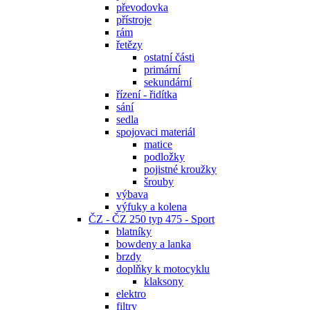
převodovka
přístroje
rám
řetězy
ostatní části
primární
sekundární
řízení - řidítka
sání
sedla
spojovaci materiál
matice
podložky
pojistné kroužky
šrouby
výbava
výfuky a kolena
ČZ - ČZ 250 typ 475 - Sport
blatníky
bowdeny a lanka
brzdy
doplňky k motocyklu
klaksony
elektro
filtry