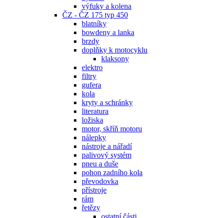
výfuky a kolena
ČZ - ČZ 175 typ 450
blatníky
bowdeny a lanka
brzdy
doplňky k motocyklu
klaksony
elektro
filtry
gufera
kola
kryty a schránky
literatura
ložiska
motor, skříň motoru
nálepky
nástroje a nářadí
palivový systém
pneu a duše
pohon zadního kola
převodovka
přístroje
rám
řetězy
ostatní části