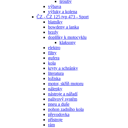
šrouby
výbava
výfuky a kolena
ČZ - ČZ 125 typ 473 - Sport
blatníky
bowdeny a lanka
brzdy
doplňky k motocyklu
klaksony
elektro
filtry
gufera
kola
kryty a schránky
literatura
ložiska
motor, skříň motoru
nálepky
nástroje a nářadí
palivový systém
pneu a duše
pohon zadního kola
převodovka
přístroje
rám