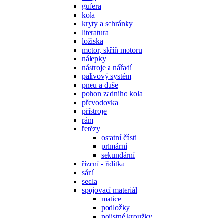
gufera
kola
kryty a schránky
literatura
ložiska
motor, skříň motoru
nálepky
nástroje a nářadí
palivový systém
pneu a duše
pohon zadního kola
převodovka
přístroje
rám
řetězy
ostatní části
primární
sekundární
řízení - řidítka
sání
sedla
spojovací materiál
matice
podložky
pojistné kroužky