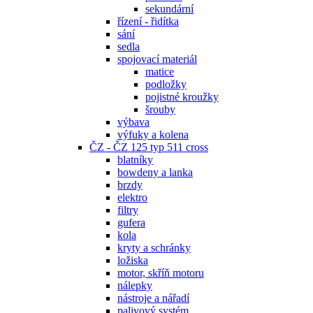
sekundární
řízení - řidítka
sání
sedla
spojovací materiál
matice
podložky
pojistné kroužky
šrouby
výbava
výfuky a kolena
ČZ - ČZ 125 typ 511 cross
blatníky
bowdeny a lanka
brzdy
elektro
filtry
gufera
kola
kryty a schránky
ložiska
motor, skříň motoru
nálepky
nástroje a nářadí
palivový systém