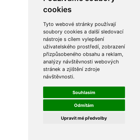
rám
řetězy
cookies
ostatní části
primární
sekundární
Tyto webové stránky používají
řízení - řidítka
soubory cookies a další sledovací
sání
nástroje s cílem vylepšení
sedla
spojovací materiál
uživatelského prostředí, zobrazení
matice
přizpůsobeného obsahu a reklam,
podložky
analýzy návštěvnosti webových
pojistné kroužky
šrouby
stránek a zjištění zdroje
výbava
návštěvnosti.
výfuky a kolena
ČZ - ČZ 380 typ 514 cross
blatníky
Souhlasím
bowdeny a lanka
brzdy
Odmítám
elektro
filtry
Upravit mé předvolby
gufera
kola
kryty a schránky
literatura