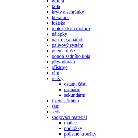
gufera
kola
kryty a schránky
literatura
ložiska
motor, skříň motoru
nálepky
nástroje a nářadí
palivový systém
pneu a duše
pohon zadního kola
převodovka
přístroje
rám
řetězy
ostatní části
primární
sekundární
řízení - řidítka
sání
sedla
spojovací materiál
matice
podložky
pojistné kroužky