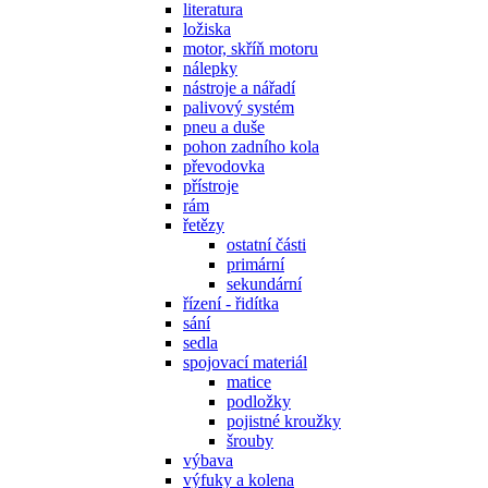
literatura
ložiska
motor, skříň motoru
nálepky
nástroje a nářadí
palivový systém
pneu a duše
pohon zadního kola
převodovka
přístroje
rám
řetězy
ostatní části
primární
sekundární
řízení - řidítka
sání
sedla
spojovací materiál
matice
podložky
pojistné kroužky
šrouby
výbava
výfuky a kolena