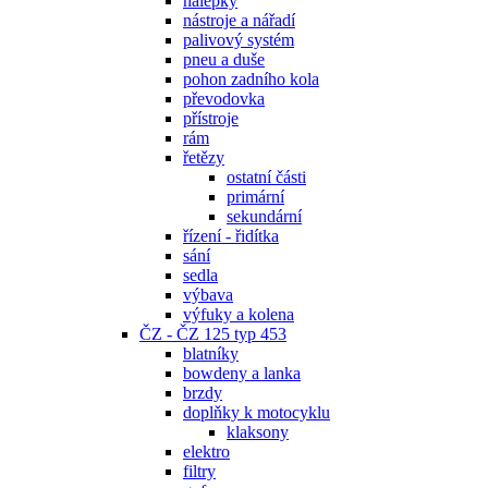
nálepky
nástroje a nářadí
palivový systém
pneu a duše
pohon zadního kola
převodovka
přístroje
rám
řetězy
ostatní části
primární
sekundární
řízení - řidítka
sání
sedla
výbava
výfuky a kolena
ČZ - ČZ 125 typ 453
blatníky
bowdeny a lanka
brzdy
doplňky k motocyklu
klaksony
elektro
filtry