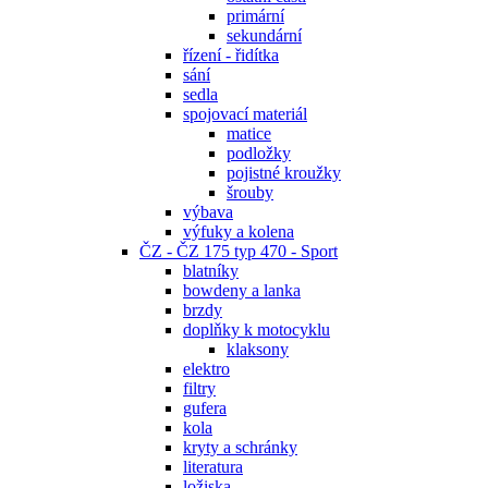
primární
sekundární
řízení - řidítka
sání
sedla
spojovací materiál
matice
podložky
pojistné kroužky
šrouby
výbava
výfuky a kolena
ČZ - ČZ 175 typ 470 - Sport
blatníky
bowdeny a lanka
brzdy
doplňky k motocyklu
klaksony
elektro
filtry
gufera
kola
kryty a schránky
literatura
ložiska