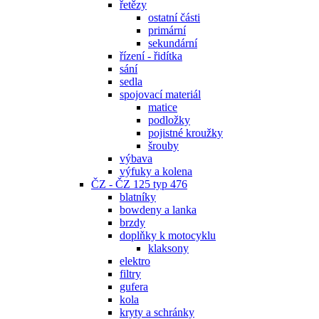
řetězy
ostatní části
primární
sekundární
řízení - řidítka
sání
sedla
spojovací materiál
matice
podložky
pojistné kroužky
šrouby
výbava
výfuky a kolena
ČZ - ČZ 125 typ 476
blatníky
bowdeny a lanka
brzdy
doplňky k motocyklu
klaksony
elektro
filtry
gufera
kola
kryty a schránky