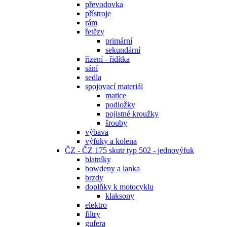
převodovka
přístroje
rám
řetězy
primární
sekundární
řízení - řidítka
sání
sedla
spojovací materiál
matice
podložky
pojistné kroužky
šrouby
výbava
výfuky a kolena
ČZ - ČZ 175 skutr typ 502 - jednovýfuk
blatníky
bowdeny a lanka
brzdy
doplňky k motocyklu
klaksony
elektro
filtry
gufera