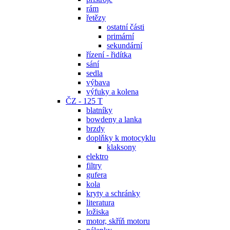
rám
řetězy
ostatní části
primární
sekundární
řízení - řidítka
sání
sedla
výbava
výfuky a kolena
ČZ - 125 T
blatníky
bowdeny a lanka
brzdy
doplňky k motocyklu
klaksony
elektro
filtry
gufera
kola
kryty a schránky
literatura
ložiska
motor, skříň motoru