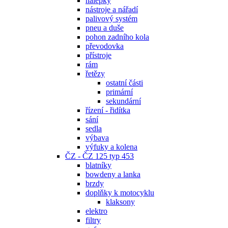
nálepky
nástroje a nářadí
palivový systém
pneu a duše
pohon zadního kola
převodovka
přístroje
rám
řetězy
ostatní části
primární
sekundární
řízení - řidítka
sání
sedla
výbava
výfuky a kolena
ČZ - ČZ 125 typ 453
blatníky
bowdeny a lanka
brzdy
doplňky k motocyklu
klaksony
elektro
filtry