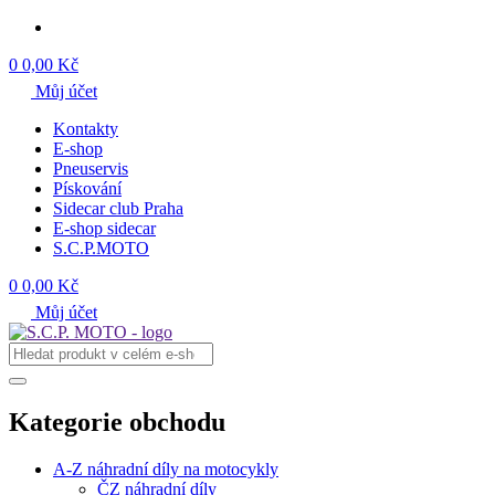
0
0,00 Kč
Můj účet
Kontakty
E-shop
Pneuservis
Pískování
Sidecar club Praha
E-shop sidecar
S.C.P.MOTO
0
0,00 Kč
Můj účet
Kategorie obchodu
A-Z náhradní díly na motocykly
ČZ náhradní díly