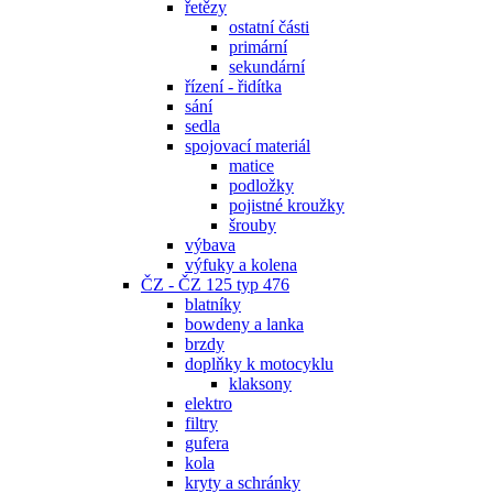
řetězy
ostatní části
primární
sekundární
řízení - řidítka
sání
sedla
spojovací materiál
matice
podložky
pojistné kroužky
šrouby
výbava
výfuky a kolena
ČZ - ČZ 125 typ 476
blatníky
bowdeny a lanka
brzdy
doplňky k motocyklu
klaksony
elektro
filtry
gufera
kola
kryty a schránky