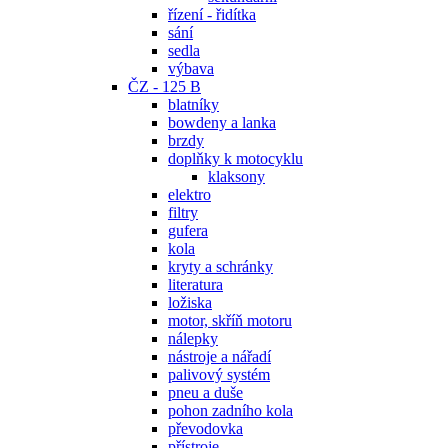
řízení - řidítka
sání
sedla
výbava
ČZ - 125 B
blatníky
bowdeny a lanka
brzdy
doplňky k motocyklu
klaksony
elektro
filtry
gufera
kola
kryty a schránky
literatura
ložiska
motor, skříň motoru
nálepky
nástroje a nářadí
palivový systém
pneu a duše
pohon zadního kola
převodovka
přístroje