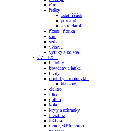
rám
řetězy
ostatní části
primární
sekundární
řízení - řidítka
sání
sedla
výbava
výfuky a kolena
ČZ - 125 T
blatníky
bowdeny a lanka
brzdy
doplňky k motocyklu
klaksony
elektro
filtry
gufera
kola
kryty a schránky
literatura
ložiska
motor, skříň motoru