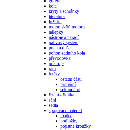
gufera
kola
kryty a schránky
literatura
ložiska
motor, skříň motoru
nálepky
nástroje a nářadí
palivový systém
pneu a duše
pohon zadního kola
převodovka
přístroje
rám
řetězy
ostatní části
primární
sekundární
řízení - řidítka
sání
sedla
spojovací materiál
matice
podložky
pojistné kroužky