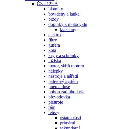
ČZ - 125 A
blatníky
bowdeny a lanka
brzdy
doplňky k motocyklu
klaksony
elektro
filtry
gufera
kola
kryty a schránky
ložiska
motor, skříň motoru
nálepky
nástroje a nářadí
palivový systém
pneu a duše
pohon zadního kola
převodovka
přístroje
rám
řetězy
ostatní části
primární
sekundární