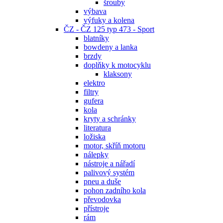
šrouby
výbava
výfuky a kolena
ČZ - ČZ 125 typ 473 - Sport
blatníky
bowdeny a lanka
brzdy
doplňky k motocyklu
klaksony
elektro
filtry
gufera
kola
kryty a schránky
literatura
ložiska
motor, skříň motoru
nálepky
nástroje a nářadí
palivový systém
pneu a duše
pohon zadního kola
převodovka
přístroje
rám