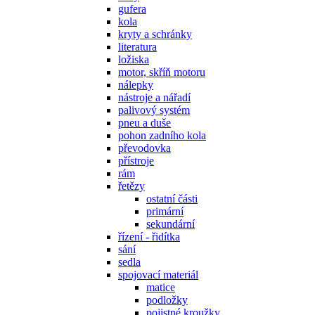
gufera
kola
kryty a schránky
literatura
ložiska
motor, skříň motoru
nálepky
nástroje a nářadí
palivový systém
pneu a duše
pohon zadního kola
převodovka
přístroje
rám
řetězy
ostatní části
primární
sekundární
řízení - řidítka
sání
sedla
spojovací materiál
matice
podložky
pojistné kroužky