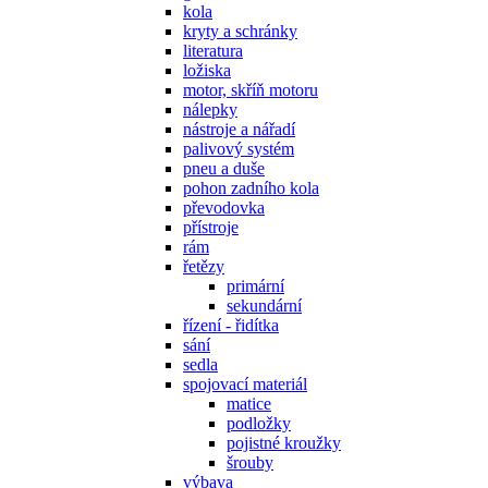
kola
kryty a schránky
literatura
ložiska
motor, skříň motoru
nálepky
nástroje a nářadí
palivový systém
pneu a duše
pohon zadního kola
převodovka
přístroje
rám
řetězy
primární
sekundární
řízení - řidítka
sání
sedla
spojovací materiál
matice
podložky
pojistné kroužky
šrouby
výbava