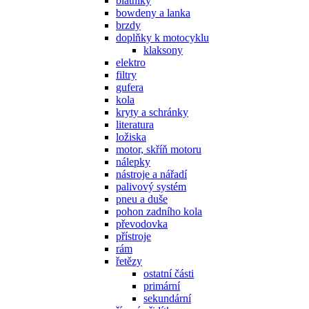
blatníky
bowdeny a lanka
brzdy
doplňky k motocyklu
klaksony
elektro
filtry
gufera
kola
kryty a schránky
literatura
ložiska
motor, skříň motoru
nálepky
nástroje a nářadí
palivový systém
pneu a duše
pohon zadního kola
převodovka
přístroje
rám
řetězy
ostatní části
primární
sekundární