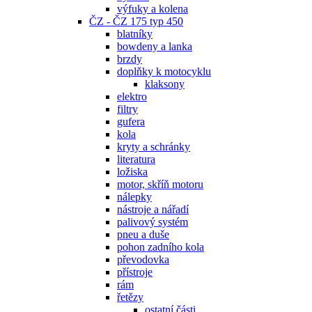
výfuky a kolena
ČZ - ČZ 175 typ 450
blatníky
bowdeny a lanka
brzdy
doplňky k motocyklu
klaksony
elektro
filtry
gufera
kola
kryty a schránky
literatura
ložiska
motor, skříň motoru
nálepky
nástroje a nářadí
palivový systém
pneu a duše
pohon zadního kola
převodovka
přístroje
rám
řetězy
ostatní části