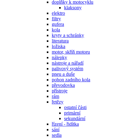
doplňky k motocyklu
klaksony
elektro
filtry
gufera
kola
kryty a schránky
literatura
ložiska
motor, skříň motoru
nálepky
nástroje a nářadí
palivový systém
pneu a duše
pohon zadního kola
převodovka
přístroje
rám
řetězy
ostatní části
primární
sekundární
řízení - řidítka
sání
sedla