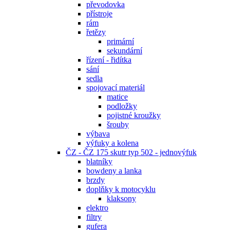
převodovka
přístroje
rám
řetězy
primární
sekundární
řízení - řidítka
sání
sedla
spojovací materiál
matice
podložky
pojistné kroužky
šrouby
výbava
výfuky a kolena
ČZ - ČZ 175 skutr typ 502 - jednovýfuk
blatníky
bowdeny a lanka
brzdy
doplňky k motocyklu
klaksony
elektro
filtry
gufera