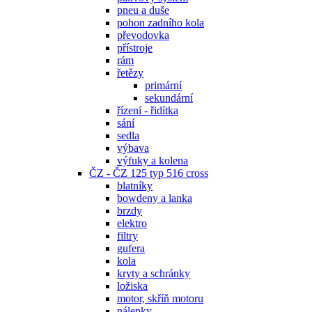
pneu a duše
pohon zadního kola
převodovka
přístroje
rám
řetězy
primární
sekundární
řízení - řidítka
sání
sedla
výbava
výfuky a kolena
ČZ - ČZ 125 typ 516 cross
blatníky
bowdeny a lanka
brzdy
elektro
filtry
gufera
kola
kryty a schránky
ložiska
motor, skříň motoru
nálepky