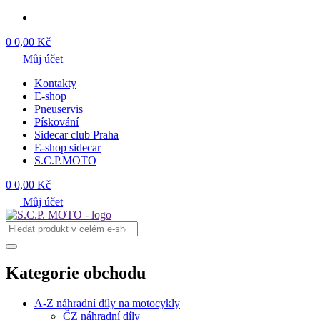
0
0,00 Kč
Můj účet
Kontakty
E-shop
Pneuservis
Pískování
Sidecar club Praha
E-shop sidecar
S.C.P.MOTO
0
0,00 Kč
Můj účet
Kategorie obchodu
A-Z náhradní díly na motocykly
ČZ náhradní díly