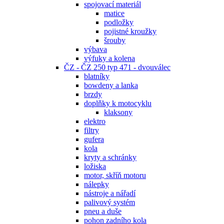
spojovací materiál
matice
podložky
pojistné kroužky
šrouby
výbava
výfuky a kolena
ČZ - ČZ 250 typ 471 - dvouválec
blatníky
bowdeny a lanka
brzdy
doplňky k motocyklu
klaksony
elektro
filtry
gufera
kola
kryty a schránky
ložiska
motor, skříň motoru
nálepky
nástroje a nářadí
palivový systém
pneu a duše
pohon zadního kola