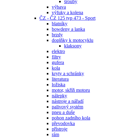
šrouby
výbava
výfuky a kolena
ČZ - ČZ 125 typ 473 - Sport
blatníky
bowdeny a lanka
brzdy
doplňky k motocyklu
klaksony
elektro
filtry
gufera
kola
kryty a schránky
literatura
ložiska
motor, skříň motoru
nálepky
nástroje a nářadí
palivový systém
pneu a duše
pohon zadního kola
převodovka
přístroje
rám