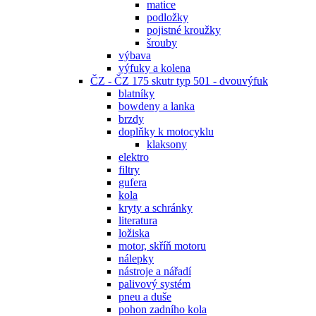
matice
podložky
pojistné kroužky
šrouby
výbava
výfuky a kolena
ČZ - ČZ 175 skutr typ 501 - dvouvýfuk
blatníky
bowdeny a lanka
brzdy
doplňky k motocyklu
klaksony
elektro
filtry
gufera
kola
kryty a schránky
literatura
ložiska
motor, skříň motoru
nálepky
nástroje a nářadí
palivový systém
pneu a duše
pohon zadního kola