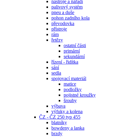
nástroje a nářadí
palivový systém
pneu a duše
pohon zadního kola
převodovka
přístroje
rám
řetězy
ostatní části
primární
sekundární
řízení - řidítka
sání
sedla
spojovací materiál
matice
podložky
pojistné kroužky
šrouby
výbava
výfuky a kolena
ČZ - ČZ 250 typ 455
blatníky
bowdeny a lanka
brzdy