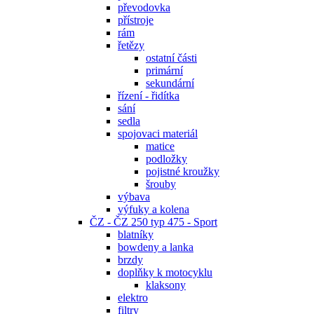
převodovka
přístroje
rám
řetězy
ostatní části
primární
sekundární
řízení - řidítka
sání
sedla
spojovaci materiál
matice
podložky
pojistné kroužky
šrouby
výbava
výfuky a kolena
ČZ - ČZ 250 typ 475 - Sport
blatníky
bowdeny a lanka
brzdy
doplňky k motocyklu
klaksony
elektro
filtry