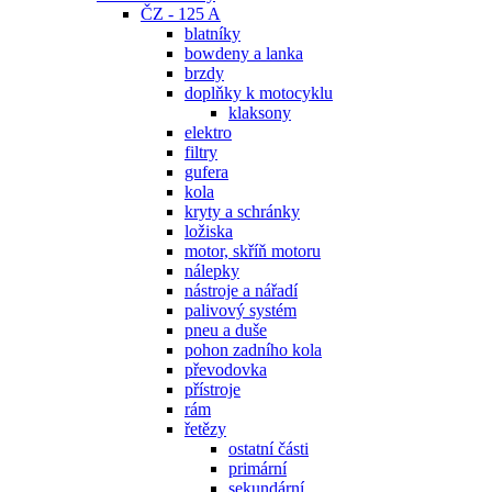
ČZ - 125 A
blatníky
bowdeny a lanka
brzdy
doplňky k motocyklu
klaksony
elektro
filtry
gufera
kola
kryty a schránky
ložiska
motor, skříň motoru
nálepky
nástroje a nářadí
palivový systém
pneu a duše
pohon zadního kola
převodovka
přístroje
rám
řetězy
ostatní části
primární
sekundární