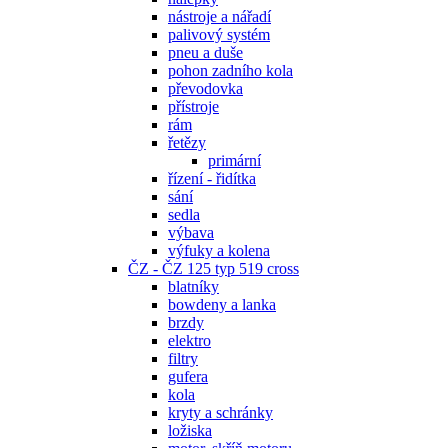
nástroje a nářadí
palivový systém
pneu a duše
pohon zadního kola
převodovka
přístroje
rám
řetězy
primární
řízení - řidítka
sání
sedla
výbava
výfuky a kolena
ČZ - ČZ 125 typ 519 cross
blatníky
bowdeny a lanka
brzdy
elektro
filtry
gufera
kola
kryty a schránky
ložiska