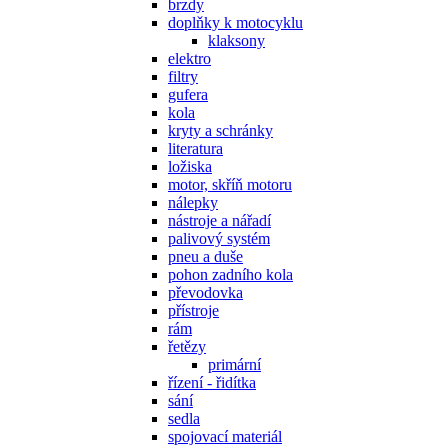
brzdy
doplňky k motocyklu
klaksony
elektro
filtry
gufera
kola
kryty a schránky
literatura
ložiska
motor, skříň motoru
nálepky
nástroje a nářadí
palivový systém
pneu a duše
pohon zadního kola
převodovka
přístroje
rám
řetězy
primární
řízení - řidítka
sání
sedla
spojovací materiál