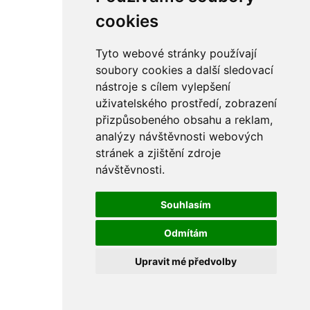
rám
řetězy
cookies
ostatní části
primární
sekundární
Tyto webové stránky používají
řízení - řidítka
soubory cookies a další sledovací
sání
nástroje s cílem vylepšení
sedla
spojovací materiál
uživatelského prostředí, zobrazení
matice
přizpůsobeného obsahu a reklam,
podložky
analýzy návštěvnosti webových
pojistné kroužky
šrouby
stránek a zjištění zdroje
výbava
návštěvnosti.
výfuky a kolena
ČZ - ČZ 380 typ 514 cross
blatníky
Souhlasím
bowdeny a lanka
brzdy
Odmítám
elektro
filtry
Upravit mé předvolby
gufera
kola
kryty a schránky
literatura