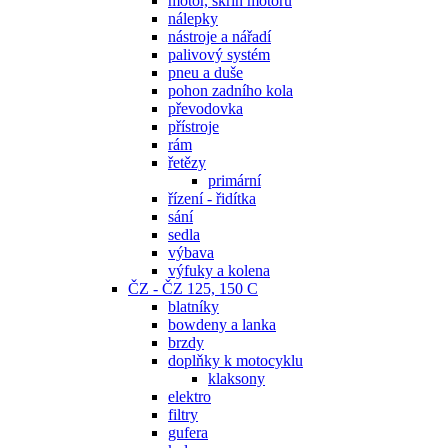
motor, skříň motoru
nálepky
nástroje a nářadí
palivový systém
pneu a duše
pohon zadního kola
převodovka
přístroje
rám
řetězy
primární
řízení - řidítka
sání
sedla
výbava
výfuky a kolena
ČZ - ČZ 125, 150 C
blatníky
bowdeny a lanka
brzdy
doplňky k motocyklu
klaksony
elektro
filtry
gufera