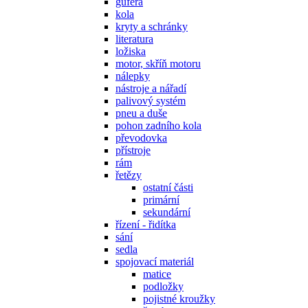
gufera
kola
kryty a schránky
literatura
ložiska
motor, skříň motoru
nálepky
nástroje a nářadí
palivový systém
pneu a duše
pohon zadního kola
převodovka
přístroje
rám
řetězy
ostatní části
primární
sekundární
řízení - řidítka
sání
sedla
spojovací materiál
matice
podložky
pojistné kroužky