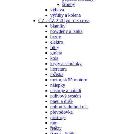
šrouby
výbava
výfuky a kolena
ČZ - ČZ 250 typ 513 cross
blatníky
bowdeny a lanka
brzdy
elektro
filtry
gufera
kola
kryty a schránky
literatura
ložiska
motor, skříň motoru
nálepky
nástroje a nářadí
palivový systém
pneu a duše
pohon zadního kola
převodovka
přístroje
rám
řetězy
řízení - řidítka