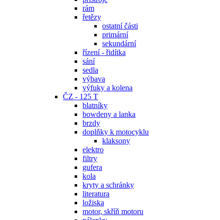
rám
řetězy
ostatní části
primární
sekundární
řízení - řidítka
sání
sedla
výbava
výfuky a kolena
ČZ - 125 T
blatníky
bowdeny a lanka
brzdy
doplňky k motocyklu
klaksony
elektro
filtry
gufera
kola
kryty a schránky
literatura
ložiska
motor, skříň motoru