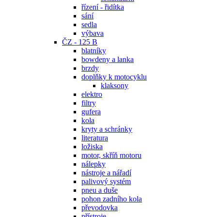
řízení - řidítka
sání
sedla
výbava
ČZ - 125 B
blatníky
bowdeny a lanka
brzdy
doplňky k motocyklu
klaksony
elektro
filtry
gufera
kola
kryty a schránky
literatura
ložiska
motor, skříň motoru
nálepky
nástroje a nářadí
palivový systém
pneu a duše
pohon zadního kola
převodovka
přístroje