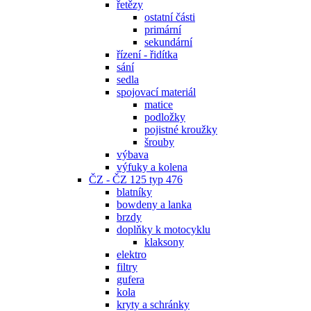
řetězy
ostatní části
primární
sekundární
řízení - řidítka
sání
sedla
spojovací materiál
matice
podložky
pojistné kroužky
šrouby
výbava
výfuky a kolena
ČZ - ČZ 125 typ 476
blatníky
bowdeny a lanka
brzdy
doplňky k motocyklu
klaksony
elektro
filtry
gufera
kola
kryty a schránky