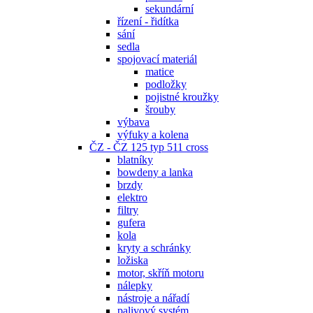
sekundární
řízení - řidítka
sání
sedla
spojovací materiál
matice
podložky
pojistné kroužky
šrouby
výbava
výfuky a kolena
ČZ - ČZ 125 typ 511 cross
blatníky
bowdeny a lanka
brzdy
elektro
filtry
gufera
kola
kryty a schránky
ložiska
motor, skříň motoru
nálepky
nástroje a nářadí
palivový systém