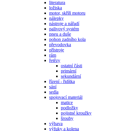
literatura
ložiska
motor, skříň motoru
nálepky
nástroje a nářadí
palivový systém
pneu a duše
pohon zadního kola
převodovka
přístroje
rám
řetězy
ostatní části
primární
sekundární
řízení - řidítka
sání
sedla
spojovací materiál
matice
podložky
pojistné kroužky
šrouby
výbava
výfuky a kolena