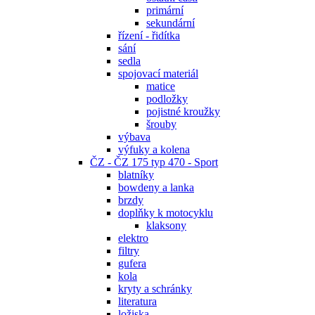
primární
sekundární
řízení - řidítka
sání
sedla
spojovací materiál
matice
podložky
pojistné kroužky
šrouby
výbava
výfuky a kolena
ČZ - ČZ 175 typ 470 - Sport
blatníky
bowdeny a lanka
brzdy
doplňky k motocyklu
klaksony
elektro
filtry
gufera
kola
kryty a schránky
literatura
ložiska