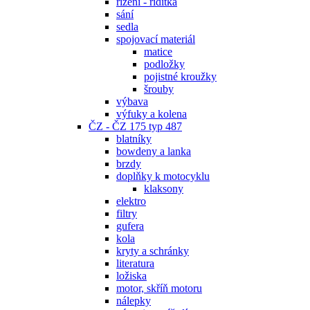
řízení - řidítka
sání
sedla
spojovací materiál
matice
podložky
pojistné kroužky
šrouby
výbava
výfuky a kolena
ČZ - ČZ 175 typ 487
blatníky
bowdeny a lanka
brzdy
doplňky k motocyklu
klaksony
elektro
filtry
gufera
kola
kryty a schránky
literatura
ložiska
motor, skříň motoru
nálepky