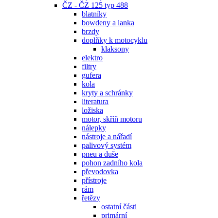
ČZ - ČZ 125 typ 488
blatníky
bowdeny a lanka
brzdy
doplňky k motocyklu
klaksony
elektro
filtry
gufera
kola
kryty a schránky
literatura
ložiska
motor, skříň motoru
nálepky
nástroje a nářadí
palivový systém
pneu a duše
pohon zadního kola
převodovka
přístroje
rám
řetězy
ostatní části
primární