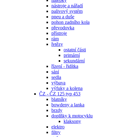
nálepky
nástroje a nářadí
palivový systém
pneu a duše
pohon zadního kola
převodovka
přístroje
rám
řetězy
ostatní části
primární
sekundární
řízení - řidítka
sání
sedla
výbava
výfuky a kolena
ČZ - ČZ 125 typ 453
blatníky
bowdeny a lanka
brzdy
doplňky k motocyklu
klaksony
elektro
filtry