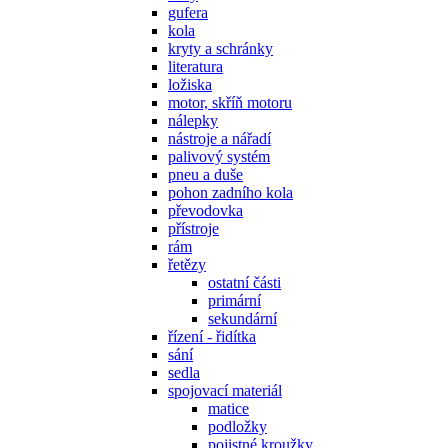
gufera
kola
kryty a schránky
literatura
ložiska
motor, skříň motoru
nálepky
nástroje a nářadí
palivový systém
pneu a duše
pohon zadního kola
převodovka
přístroje
rám
řetězy
ostatní části
primární
sekundární
řízení - řidítka
sání
sedla
spojovací materiál
matice
podložky
pojistné kroužky