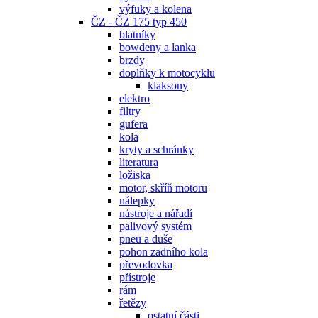
výfuky a kolena
ČZ - ČZ 175 typ 450
blatníky
bowdeny a lanka
brzdy
doplňky k motocyklu
klaksony
elektro
filtry
gufera
kola
kryty a schránky
literatura
ložiska
motor, skříň motoru
nálepky
nástroje a nářadí
palivový systém
pneu a duše
pohon zadního kola
převodovka
přístroje
rám
řetězy
ostatní části