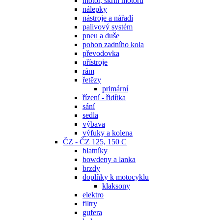
motor, skříň motoru
nálepky
nástroje a nářadí
palivový systém
pneu a duše
pohon zadního kola
převodovka
přístroje
rám
řetězy
primární
řízení - řidítka
sání
sedla
výbava
výfuky a kolena
ČZ - ČZ 125, 150 C
blatníky
bowdeny a lanka
brzdy
doplňky k motocyklu
klaksony
elektro
filtry
gufera