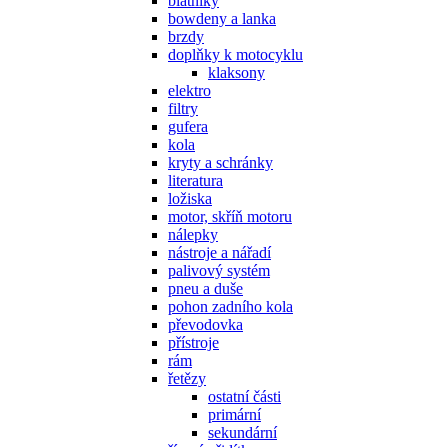
blatníky
bowdeny a lanka
brzdy
doplňky k motocyklu
klaksony
elektro
filtry
gufera
kola
kryty a schránky
literatura
ložiska
motor, skříň motoru
nálepky
nástroje a nářadí
palivový systém
pneu a duše
pohon zadního kola
převodovka
přístroje
rám
řetězy
ostatní části
primární
sekundární