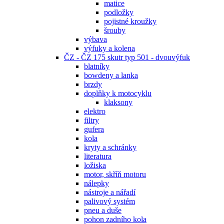
matice
podložky
pojistné kroužky
šrouby
výbava
výfuky a kolena
ČZ - ČZ 175 skutr typ 501 - dvouvýfuk
blatníky
bowdeny a lanka
brzdy
doplňky k motocyklu
klaksony
elektro
filtry
gufera
kola
kryty a schránky
literatura
ložiska
motor, skříň motoru
nálepky
nástroje a nářadí
palivový systém
pneu a duše
pohon zadního kola