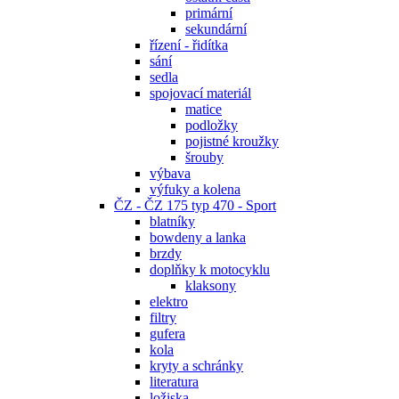
primární
sekundární
řízení - řidítka
sání
sedla
spojovací materiál
matice
podložky
pojistné kroužky
šrouby
výbava
výfuky a kolena
ČZ - ČZ 175 typ 470 - Sport
blatníky
bowdeny a lanka
brzdy
doplňky k motocyklu
klaksony
elektro
filtry
gufera
kola
kryty a schránky
literatura
ložiska