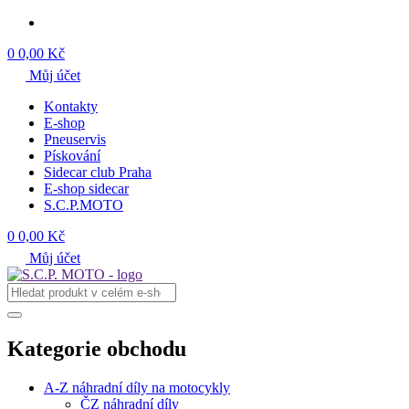
0
0,00 Kč
Můj účet
Kontakty
E-shop
Pneuservis
Pískování
Sidecar club Praha
E-shop sidecar
S.C.P.MOTO
0
0,00 Kč
Můj účet
Kategorie obchodu
A-Z náhradní díly na motocykly
ČZ náhradní díly