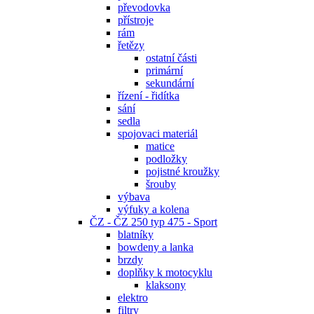
převodovka
přístroje
rám
řetězy
ostatní části
primární
sekundární
řízení - řidítka
sání
sedla
spojovaci materiál
matice
podložky
pojistné kroužky
šrouby
výbava
výfuky a kolena
ČZ - ČZ 250 typ 475 - Sport
blatníky
bowdeny a lanka
brzdy
doplňky k motocyklu
klaksony
elektro
filtry