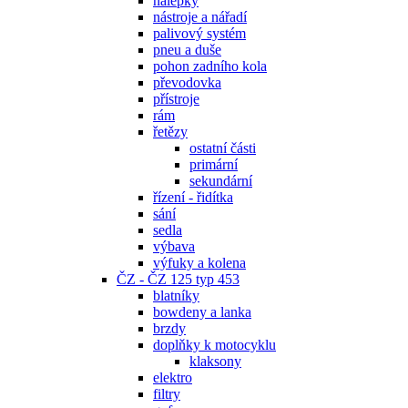
nálepky
nástroje a nářadí
palivový systém
pneu a duše
pohon zadního kola
převodovka
přístroje
rám
řetězy
ostatní části
primární
sekundární
řízení - řidítka
sání
sedla
výbava
výfuky a kolena
ČZ - ČZ 125 typ 453
blatníky
bowdeny a lanka
brzdy
doplňky k motocyklu
klaksony
elektro
filtry