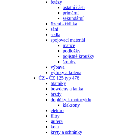
řetězy
ostatní části
primární
sekundární
řízení - řidítka
sání
sedla
spojovací materiál
matice
podložky
pojistné kroužky
šrouby
výbava
výfuky a kolena
ČZ - ČZ 125 typ 476
blatníky
bowdeny a lanka
brzdy
doplňky k motocyklu
klaksony
elektro
filtry
gufera
kola
kryty a schránky