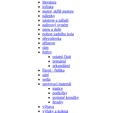
literatura
ložiska
motor, skříň motoru
nálepky
nástroje a nářadí
palivový systém
pneu a duše
pohon zadního kola
převodovka
přístroje
rám
řetězy
ostatní části
primární
sekundární
řízení - řidítka
sání
sedla
spojovací materiál
matice
podložky
pojistné kroužky
šrouby
výbava
výfuky a kolena