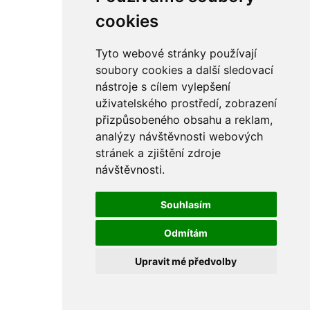
rám
řetězy
cookies
ostatní části
primární
sekundární
Tyto webové stránky používají
řízení - řidítka
soubory cookies a další sledovací
sání
nástroje s cílem vylepšení
sedla
spojovací materiál
uživatelského prostředí, zobrazení
matice
přizpůsobeného obsahu a reklam,
podložky
analýzy návštěvnosti webových
pojistné kroužky
šrouby
stránek a zjištění zdroje
výbava
návštěvnosti.
výfuky a kolena
ČZ - ČZ 380 typ 514 cross
blatníky
Souhlasím
bowdeny a lanka
brzdy
Odmítám
elektro
filtry
Upravit mé předvolby
gufera
kola
kryty a schránky
literatura