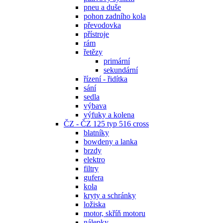
pneu a duše
pohon zadního kola
převodovka
přístroje
rám
řetězy
primární
sekundární
řízení - řidítka
sání
sedla
výbava
výfuky a kolena
ČZ - ČZ 125 typ 516 cross
blatníky
bowdeny a lanka
brzdy
elektro
filtry
gufera
kola
kryty a schránky
ložiska
motor, skříň motoru
nálepky