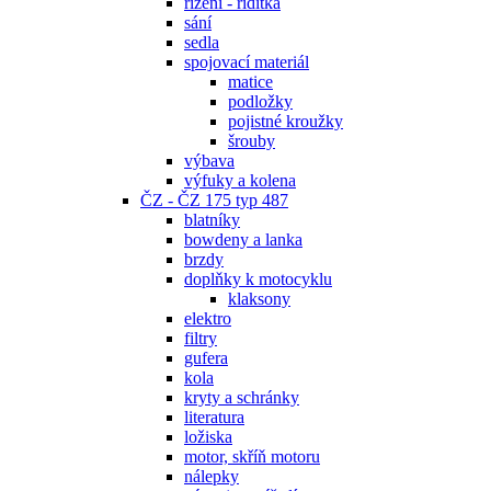
řízení - řidítka
sání
sedla
spojovací materiál
matice
podložky
pojistné kroužky
šrouby
výbava
výfuky a kolena
ČZ - ČZ 175 typ 487
blatníky
bowdeny a lanka
brzdy
doplňky k motocyklu
klaksony
elektro
filtry
gufera
kola
kryty a schránky
literatura
ložiska
motor, skříň motoru
nálepky