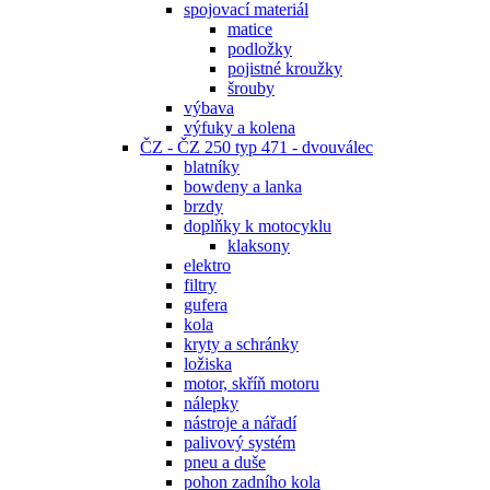
spojovací materiál
matice
podložky
pojistné kroužky
šrouby
výbava
výfuky a kolena
ČZ - ČZ 250 typ 471 - dvouválec
blatníky
bowdeny a lanka
brzdy
doplňky k motocyklu
klaksony
elektro
filtry
gufera
kola
kryty a schránky
ložiska
motor, skříň motoru
nálepky
nástroje a nářadí
palivový systém
pneu a duše
pohon zadního kola