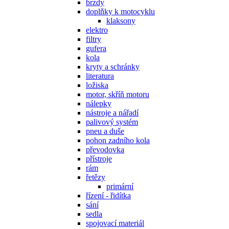
brzdy
doplňky k motocyklu
klaksony
elektro
filtry
gufera
kola
kryty a schránky
literatura
ložiska
motor, skříň motoru
nálepky
nástroje a nářadí
palivový systém
pneu a duše
pohon zadního kola
převodovka
přístroje
rám
řetězy
primární
řízení - řidítka
sání
sedla
spojovací materiál