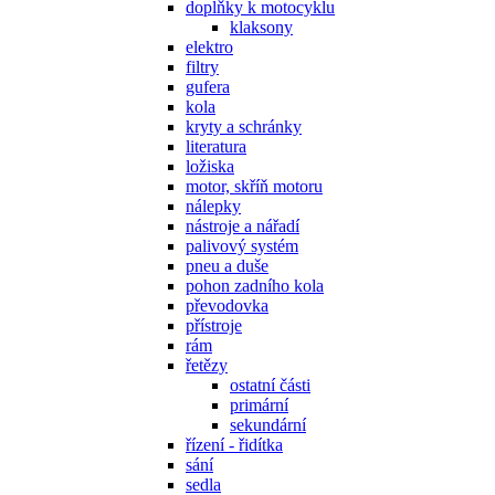
doplňky k motocyklu
klaksony
elektro
filtry
gufera
kola
kryty a schránky
literatura
ložiska
motor, skříň motoru
nálepky
nástroje a nářadí
palivový systém
pneu a duše
pohon zadního kola
převodovka
přístroje
rám
řetězy
ostatní části
primární
sekundární
řízení - řidítka
sání
sedla