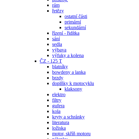
rám
řetězy
ostatní části
primární
sekundární
řízení - řidítka
sání
sedla
výbava
výfuky a kolena
ČZ - 125 T
blatníky
bowdeny a lanka
brzdy
doplňky k motocyklu
klaksony
elektro
filtry
gufera
kola
kryty a schránky
literatura
ložiska
motor, skříň motoru