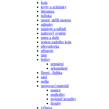
kola
kryty a schránky
literatura
ložiska
motor, skříň motoru
nálepky
nástroje a nářadí
palivový systém
pneu a duše
pohon zadního kola
převodovka
přístroje
rám
řetězy
primární
sekundární
řízení - řidítka
sání
sedla
spojovací materiál
matice
podložky
pojistné kroužky
šrouby
výbava