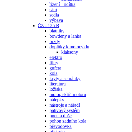
řízení - řidítka
sání
sedla
výbava
ČZ - 125 B
blatníky
bowdeny a lanka
brzdy
doplňky k motocyklu
klaksony
elektro
filtry
gufera
kola
kryty a schránky
literatura
ložiska
motor, skříň motoru
nálepky
nástroje a nářadí
palivový systém
pneu a duše
pohon zadního kola
převodovka
přístroje