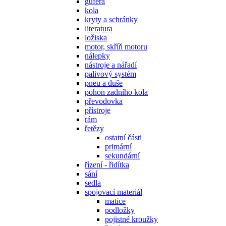
gufera
kola
kryty a schránky
literatura
ložiska
motor, skříň motoru
nálepky
nástroje a nářadí
palivový systém
pneu a duše
pohon zadního kola
převodovka
přístroje
rám
řetězy
ostatní části
primární
sekundární
řízení - řidítka
sání
sedla
spojovací materiál
matice
podložky
pojistné kroužky