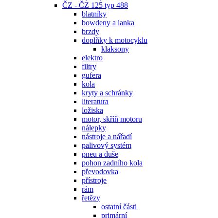
ČZ - ČZ 125 typ 488
blatníky
bowdeny a lanka
brzdy
doplňky k motocyklu
klaksony
elektro
filtry
gufera
kola
kryty a schránky
literatura
ložiska
motor, skříň motoru
nálepky
nástroje a nářadí
palivový systém
pneu a duše
pohon zadního kola
převodovka
přístroje
rám
řetězy
ostatní části
primární