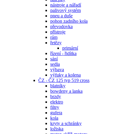
nástroje a nářadí
palivový systém
pneu a duše
pohon zadního kola
převodovka
přístroje
rám
řetězy
primární
řízení - řidítka
sání
sedla
výbava
výfuky a kolena
ČZ - ČZ 125 typ 519 cross
blatníky
bowdeny a lanka
brzdy
elektro
filtry
gufera
kola
kryty a schránky
ložiska