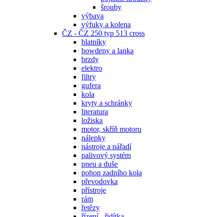
šrouby
výbava
výfuky a kolena
ČZ - ČZ 250 typ 513 cross
blatníky
bowdeny a lanka
brzdy
elektro
filtry
gufera
kola
kryty a schránky
literatura
ložiska
motor, skříň motoru
nálepky
nástroje a nářadí
palivový systém
pneu a duše
pohon zadního kola
převodovka
přístroje
rám
řetězy
řízení - řidítka