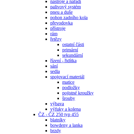
nástroje a nářadí
palivový systém
pneu a duše
pohon zadního kola
převodovka
přístroje
rám
řetězy
ostatní části
primární
sekundární
řízení - řidítka
sání
sedla
spojovací materiál
matice
podložky
pojistné kroužky
šrouby
výbava
výfuky a kolena
ČZ - ČZ 250 typ 455
blatníky
bowdeny a lanka
brzdy