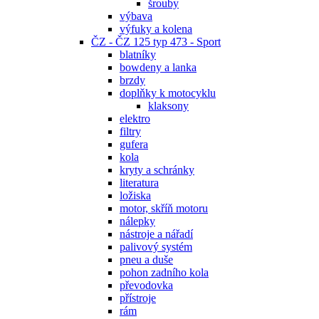
šrouby
výbava
výfuky a kolena
ČZ - ČZ 125 typ 473 - Sport
blatníky
bowdeny a lanka
brzdy
doplňky k motocyklu
klaksony
elektro
filtry
gufera
kola
kryty a schránky
literatura
ložiska
motor, skříň motoru
nálepky
nástroje a nářadí
palivový systém
pneu a duše
pohon zadního kola
převodovka
přístroje
rám