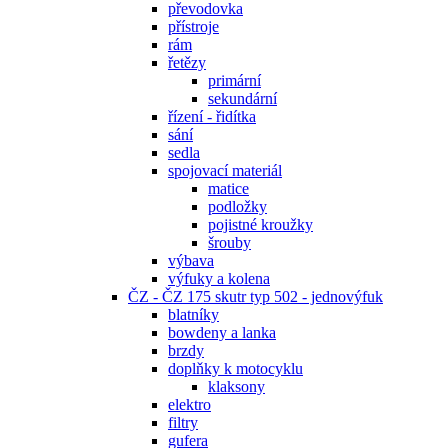
převodovka
přístroje
rám
řetězy
primární
sekundární
řízení - řidítka
sání
sedla
spojovací materiál
matice
podložky
pojistné kroužky
šrouby
výbava
výfuky a kolena
ČZ - ČZ 175 skutr typ 502 - jednovýfuk
blatníky
bowdeny a lanka
brzdy
doplňky k motocyklu
klaksony
elektro
filtry
gufera