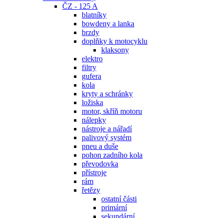
ČZ - 125 A
blatníky
bowdeny a lanka
brzdy
doplňky k motocyklu
klaksony
elektro
filtry
gufera
kola
kryty a schránky
ložiska
motor, skříň motoru
nálepky
nástroje a nářadí
palivový systém
pneu a duše
pohon zadního kola
převodovka
přístroje
rám
řetězy
ostatní části
primární
sekundární