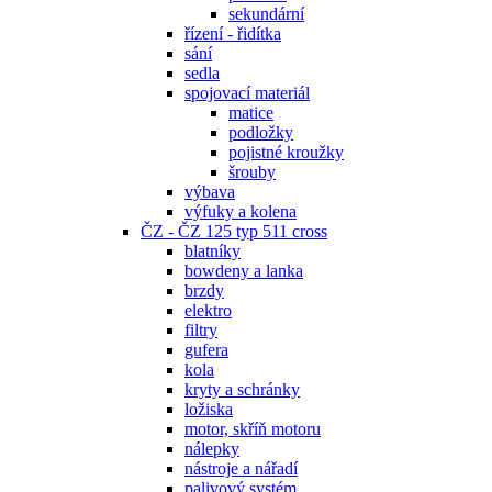
sekundární
řízení - řidítka
sání
sedla
spojovací materiál
matice
podložky
pojistné kroužky
šrouby
výbava
výfuky a kolena
ČZ - ČZ 125 typ 511 cross
blatníky
bowdeny a lanka
brzdy
elektro
filtry
gufera
kola
kryty a schránky
ložiska
motor, skříň motoru
nálepky
nástroje a nářadí
palivový systém