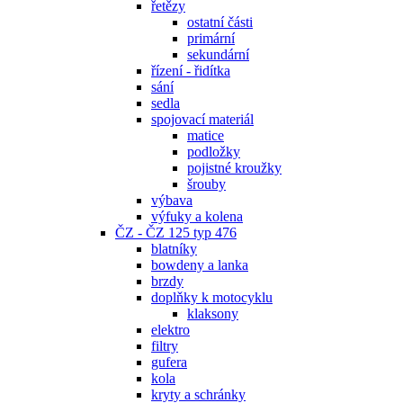
řetězy
ostatní části
primární
sekundární
řízení - řidítka
sání
sedla
spojovací materiál
matice
podložky
pojistné kroužky
šrouby
výbava
výfuky a kolena
ČZ - ČZ 125 typ 476
blatníky
bowdeny a lanka
brzdy
doplňky k motocyklu
klaksony
elektro
filtry
gufera
kola
kryty a schránky