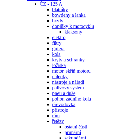
ČZ - 125 A
blatníky
bowdeny a lanka
brzdy
doplňky k motocyklu
klaksony
elektro
filtry
gufera
kola
kryty a schránky
ložiska
motor, skříň motoru
nálepky
nástroje a nářadí
palivový systém
pneu a duše
pohon zadního kola
převodovka
přístroje
rám
řetězy
ostatní části
primární
sekundární