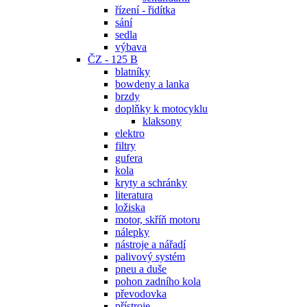
řízení - řidítka
sání
sedla
výbava
ČZ - 125 B
blatníky
bowdeny a lanka
brzdy
doplňky k motocyklu
klaksony
elektro
filtry
gufera
kola
kryty a schránky
literatura
ložiska
motor, skříň motoru
nálepky
nástroje a nářadí
palivový systém
pneu a duše
pohon zadního kola
převodovka
přístroje