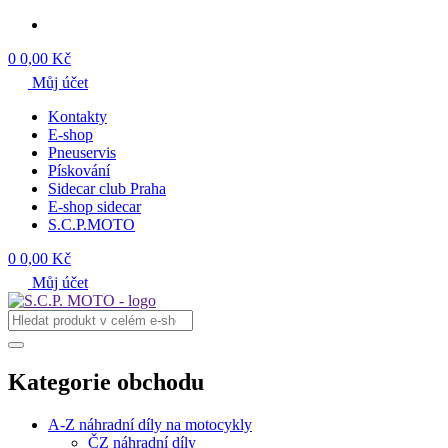
0
0,00 Kč
Můj účet
Kontakty
E-shop
Pneuservis
Pískování
Sidecar club Praha
E-shop sidecar
S.C.P.MOTO
0
0,00 Kč
Můj účet
Kategorie obchodu
A-Z náhradní díly na motocykly
ČZ náhradní díly