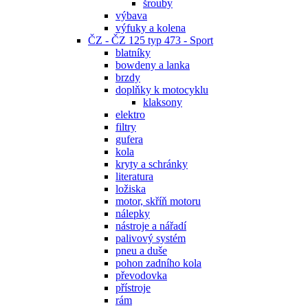
šrouby
výbava
výfuky a kolena
ČZ - ČZ 125 typ 473 - Sport
blatníky
bowdeny a lanka
brzdy
doplňky k motocyklu
klaksony
elektro
filtry
gufera
kola
kryty a schránky
literatura
ložiska
motor, skříň motoru
nálepky
nástroje a nářadí
palivový systém
pneu a duše
pohon zadního kola
převodovka
přístroje
rám