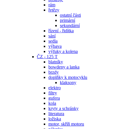
rám
řetězy
ostatní části
primární
sekundární
řízení - řidítka
sání
sedla
výbava
výfuky a kolena
ČZ - 125 T
blatníky
bowdeny a lanka
brzdy
doplňky k motocyklu
klaksony
elektro
filtry
gufera
kola
kryty a schránky
literatura
ložiska
motor, skříň motoru