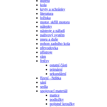
gufera
kola
kryty a schránky
literatura
ložiska
motor, skříň motoru
nálepky
nástroje a nářadí
palivový systém
pneu a duše
pohon zadního kola
převodovka
přístroje
rám
řetězy
ostatní části
primární
sekundární
řízení - řidítka
sání
sedla
spojovací materiál
matice
podložky
pojistné kroužky