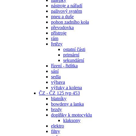
nálepky
nástroje a nářadí
palivový systém
pneu a duše
pohon zadního kola
převodovka
přístroje
rám
řetězy
ostatní části
primární
sekundární
řízení - řidítka
sání
sedla
výbava
výfuky a kolena
ČZ - ČZ 125 typ 453
blatníky
bowdeny a lanka
brzdy
doplňky k motocyklu
klaksony
elektro
filtry