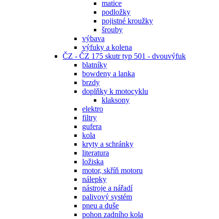
matice
podložky
pojistné kroužky
šrouby
výbava
výfuky a kolena
ČZ - ČZ 175 skutr typ 501 - dvouvýfuk
blatníky
bowdeny a lanka
brzdy
doplňky k motocyklu
klaksony
elektro
filtry
gufera
kola
kryty a schránky
literatura
ložiska
motor, skříň motoru
nálepky
nástroje a nářadí
palivový systém
pneu a duše
pohon zadního kola