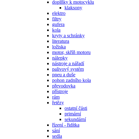
doplňky k motocyklu
klaksony
elektro
filtry
gufera
kola
kryty a schránky
literatura
ložiska
motor, skříň motoru
nálepky
nástroje a nářadí
palivový systém
pneu a duše
pohon zadního kola
převodovka
přístroje
rám
řetězy
ostatní části
primární
sekundární
řízení - řidítka
sání
sedla