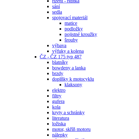
řízení - řidítka
sání
sedla
spojovací materiál
matice
podložky
pojistné kroužky
šrouby
výbava
výfuky a kolena
ČZ - ČZ 175 typ 487
blatníky
bowdeny a lanka
brzdy
doplňky k motocyklu
klaksony
elektro
filtry
gufera
kola
kryty a schránky
literatura
ložiska
motor, skříň motoru
nálepky