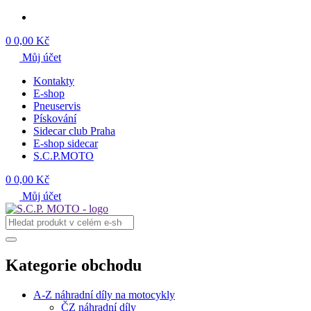
0
0,00 Kč
Můj účet
Kontakty
E-shop
Pneuservis
Pískování
Sidecar club Praha
E-shop sidecar
S.C.P.MOTO
0
0,00 Kč
Můj účet
Kategorie obchodu
A-Z náhradní díly na motocykly
ČZ náhradní díly