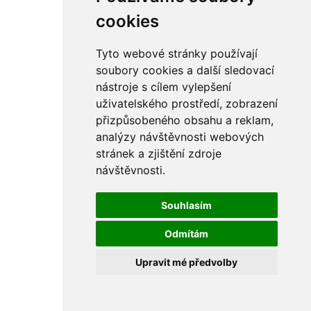
rám
řetězy
cookies
ostatní části
primární
sekundární
Tyto webové stránky používají
řízení - řidítka
soubory cookies a další sledovací
sání
nástroje s cílem vylepšení
sedla
spojovací materiál
uživatelského prostředí, zobrazení
matice
přizpůsobeného obsahu a reklam,
podložky
analýzy návštěvnosti webových
pojistné kroužky
šrouby
stránek a zjištění zdroje
výbava
návštěvnosti.
výfuky a kolena
ČZ - ČZ 380 typ 514 cross
blatníky
Souhlasím
bowdeny a lanka
brzdy
Odmítám
elektro
filtry
Upravit mé předvolby
gufera
kola
kryty a schránky
literatura