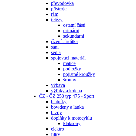
převodovka
přístroje
rám
řetězy
ostatní části
primární
sekundární
řízení - řidítka
sání
sedla
spojovaci materiál
matice
podložky
pojistné kroužky
šrouby
výbava
výfuky a kolena
ČZ - ČZ 250 typ 475 - Sport
blatníky
bowdeny a lanka
brzdy
doplňky k motocyklu
klaksony
elektro
filtry