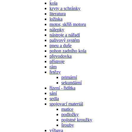
kola
kryty a schránky
literatura
ložiska
motor, skříň motoru
nálepky
nástroje a nářadí
palivový systém
pneu a duše
pohon zadního kola
převodovka
přístroje
rám
řetězy
primární
sekundární
řízení - řidítka
sání
sedla
spojovací materiál
matice
podložky
pojistné kroužky
šrouby
výbava