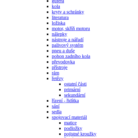
gufera
kola
kryty a schránky
literatura
ložiska
motor, skříň motoru
nálepky
nástroje a nářadí
palivový systém
pneu a duše
pohon zadního kola
převodovka
přístroje
rám
řetězy
ostatní části
primární
sekundární
řízení - řidítka
sání
sedla
spojovací materiál
matice
podložky
pojistné kroužky