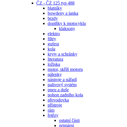
ČZ - ČZ 125 typ 488
blatníky
bowdeny a lanka
brzdy
doplňky k motocyklu
klaksony
elektro
filtry
gufera
kola
kryty a schránky
literatura
ložiska
motor, skříň motoru
nálepky
nástroje a nářadí
palivový systém
pneu a duše
pohon zadního kola
převodovka
přístroje
rám
řetězy
ostatní části
primární