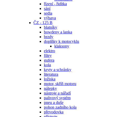
řízení - řidítka
sání
sedla
výbava
ČZ - 125 B
blatníky
bowdeny a lanka
brzdy
doplňky k motocyklu
klaksony
elektro
filtry
gufera
kola
kryty a schránky
literatura
ložiska
motor, skříň motoru
nálepky
nástroje a nářadí
palivový systém
pneu a duše
pohon zadního kola
převodovka
přístroje