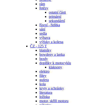
rám
řetězy
ostatní části
primární
sekundární
řízení - řidítka
sání
sedla
výbava
výfuky a kolena
ČZ - 125 T
blatníky
bowdeny a lanka
brzdy
doplňky k motocyklu
klaksony
elektro
filtry
gufera
kola
kryty a schránky
literatura
ložiska
motor, skříň motoru