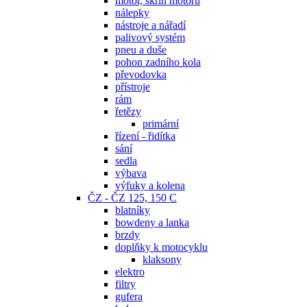
motor, skříň motoru
nálepky
nástroje a nářadí
palivový systém
pneu a duše
pohon zadního kola
převodovka
přístroje
rám
řetězy
primární
řízení - řidítka
sání
sedla
výbava
výfuky a kolena
ČZ - ČZ 125, 150 C
blatníky
bowdeny a lanka
brzdy
doplňky k motocyklu
klaksony
elektro
filtry
gufera