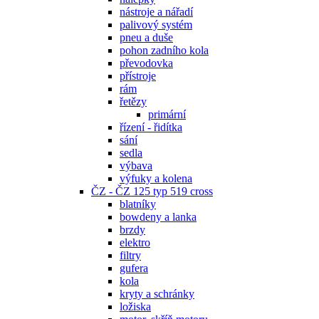
nástroje a nářadí
palivový systém
pneu a duše
pohon zadního kola
převodovka
přístroje
rám
řetězy
primární
řízení - řidítka
sání
sedla
výbava
výfuky a kolena
ČZ - ČZ 125 typ 519 cross
blatníky
bowdeny a lanka
brzdy
elektro
filtry
gufera
kola
kryty a schránky
ložiska