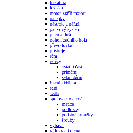
literatura
ložiska
motor, skříň motoru
nálepky
nástroje a nářadí
palivový systém
pneu a duše
pohon zadního kola
převodovka
přístroje
rám
řetězy
ostatní části
primární
sekundární
řízení - řidítka
sání
sedla
spojovací materiál
matice
podložky
pojistné kroužky
šrouby
výbava
výfuky a kolena