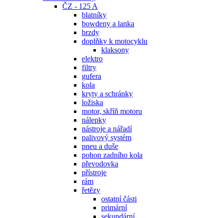
ČZ - 125 A
blatníky
bowdeny a lanka
brzdy
doplňky k motocyklu
klaksony
elektro
filtry
gufera
kola
kryty a schránky
ložiska
motor, skříň motoru
nálepky
nástroje a nářadí
palivový systém
pneu a duše
pohon zadního kola
převodovka
přístroje
rám
řetězy
ostatní části
primární
sekundární