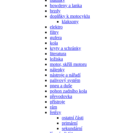
blatníky
bowdeny a lanka
brzdy
doplňky k motocyklu
klaksony
elektro
filtry
gufera
kola
kryty a schránky
literatura
ložiska
motor, skříň motoru
nálepky
nástroje a nářadí
palivový systém
pneu a duše
pohon zadního kola
převodovka
přístroje
rám
řetězy
ostatní části
primární
sekundární