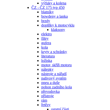
výfuky a kolena
ČZ - ČZ 175 typ 450
blatníky
bowdeny a lanka
brzdy
doplňky k motocyklu
klaksony
elektro
filtry
gufera
kola
kryty a schránky
literatura
ložiska
motor, skříň motoru
nálepky
nástroje a nářadí
palivový systém
pneu a duše
pohon zadního kola
převodovka
přístroje
rám
řetězy
ostatní části