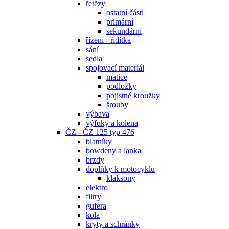
řetězy
ostatní části
primární
sekundární
řízení - řidítka
sání
sedla
spojovací materiál
matice
podložky
pojistné kroužky
šrouby
výbava
výfuky a kolena
ČZ - ČZ 125 typ 476
blatníky
bowdeny a lanka
brzdy
doplňky k motocyklu
klaksony
elektro
filtry
gufera
kola
kryty a schránky