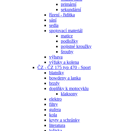
primární
sekundární
řízení - řidítka
sání
sedla
spojovací materiál
matice
podložky
pojistné kroužky
šrouby
výbava
výfuky a kolena
ČZ - ČZ 175 typ 470 - Sport
blatníky
bowdeny a lanka
brzdy
doplňky k motocyklu
klaksony
elektro
filtry
gufera
kola
kryty a schránky
literatura
ložiska