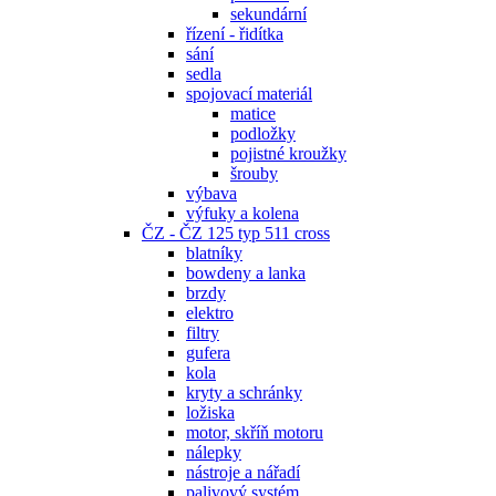
sekundární
řízení - řidítka
sání
sedla
spojovací materiál
matice
podložky
pojistné kroužky
šrouby
výbava
výfuky a kolena
ČZ - ČZ 125 typ 511 cross
blatníky
bowdeny a lanka
brzdy
elektro
filtry
gufera
kola
kryty a schránky
ložiska
motor, skříň motoru
nálepky
nástroje a nářadí
palivový systém