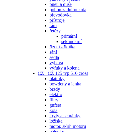
pneu a duše
pohon zadního kola
převodovka
přístroje
rám
řetězy
primární
sekundární
řízení - řidítka
sání
sedla
výbava
výfuky a kolena
ČZ - ČZ 125 typ 516 cross
blatníky
bowdeny a lanka
brzdy
elektro
filtry
gufera
kola
kryty a schránky
ložiska
motor, skříň motoru
nálepky