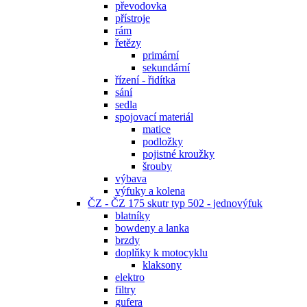
převodovka
přístroje
rám
řetězy
primární
sekundární
řízení - řidítka
sání
sedla
spojovací materiál
matice
podložky
pojistné kroužky
šrouby
výbava
výfuky a kolena
ČZ - ČZ 175 skutr typ 502 - jednovýfuk
blatníky
bowdeny a lanka
brzdy
doplňky k motocyklu
klaksony
elektro
filtry
gufera