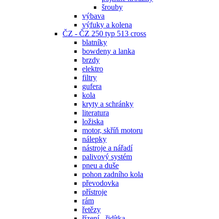
šrouby
výbava
výfuky a kolena
ČZ - ČZ 250 typ 513 cross
blatníky
bowdeny a lanka
brzdy
elektro
filtry
gufera
kola
kryty a schránky
literatura
ložiska
motor, skříň motoru
nálepky
nástroje a nářadí
palivový systém
pneu a duše
pohon zadního kola
převodovka
přístroje
rám
řetězy
řízení - řidítka