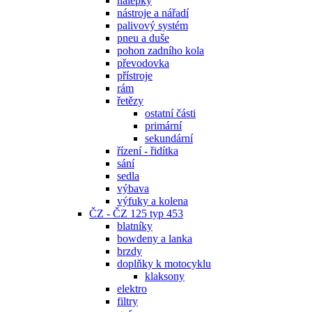
nálepky
nástroje a nářadí
palivový systém
pneu a duše
pohon zadního kola
převodovka
přístroje
rám
řetězy
ostatní části
primární
sekundární
řízení - řidítka
sání
sedla
výbava
výfuky a kolena
ČZ - ČZ 125 typ 453
blatníky
bowdeny a lanka
brzdy
doplňky k motocyklu
klaksony
elektro
filtry