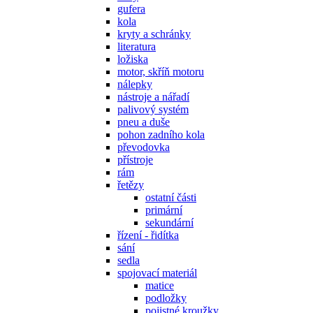
gufera
kola
kryty a schránky
literatura
ložiska
motor, skříň motoru
nálepky
nástroje a nářadí
palivový systém
pneu a duše
pohon zadního kola
převodovka
přístroje
rám
řetězy
ostatní části
primární
sekundární
řízení - řidítka
sání
sedla
spojovací materiál
matice
podložky
pojistné kroužky