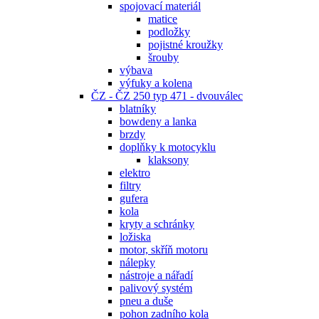
spojovací materiál
matice
podložky
pojistné kroužky
šrouby
výbava
výfuky a kolena
ČZ - ČZ 250 typ 471 - dvouválec
blatníky
bowdeny a lanka
brzdy
doplňky k motocyklu
klaksony
elektro
filtry
gufera
kola
kryty a schránky
ložiska
motor, skříň motoru
nálepky
nástroje a nářadí
palivový systém
pneu a duše
pohon zadního kola