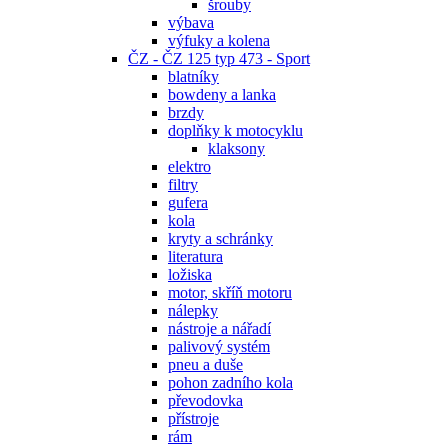
šrouby
výbava
výfuky a kolena
ČZ - ČZ 125 typ 473 - Sport
blatníky
bowdeny a lanka
brzdy
doplňky k motocyklu
klaksony
elektro
filtry
gufera
kola
kryty a schránky
literatura
ložiska
motor, skříň motoru
nálepky
nástroje a nářadí
palivový systém
pneu a duše
pohon zadního kola
převodovka
přístroje
rám