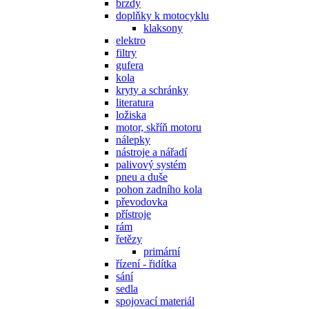
brzdy
doplňky k motocyklu
klaksony
elektro
filtry
gufera
kola
kryty a schránky
literatura
ložiska
motor, skříň motoru
nálepky
nástroje a nářadí
palivový systém
pneu a duše
pohon zadního kola
převodovka
přístroje
rám
řetězy
primární
řízení - řidítka
sání
sedla
spojovací materiál