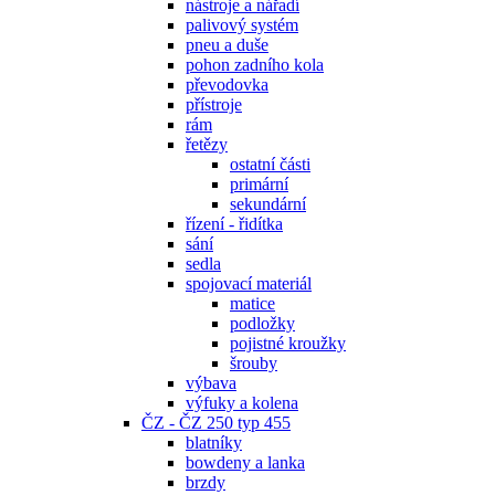
nástroje a nářadí
palivový systém
pneu a duše
pohon zadního kola
převodovka
přístroje
rám
řetězy
ostatní části
primární
sekundární
řízení - řidítka
sání
sedla
spojovací materiál
matice
podložky
pojistné kroužky
šrouby
výbava
výfuky a kolena
ČZ - ČZ 250 typ 455
blatníky
bowdeny a lanka
brzdy