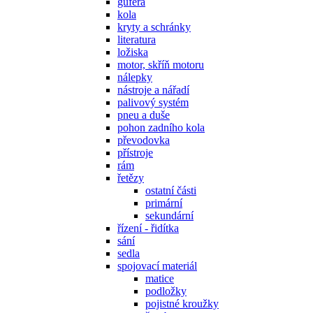
gufera
kola
kryty a schránky
literatura
ložiska
motor, skříň motoru
nálepky
nástroje a nářadí
palivový systém
pneu a duše
pohon zadního kola
převodovka
přístroje
rám
řetězy
ostatní části
primární
sekundární
řízení - řidítka
sání
sedla
spojovací materiál
matice
podložky
pojistné kroužky