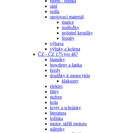
řízení - řidítka
sání
sedla
spojovací materiál
matice
podložky
pojistné kroužky
šrouby
výbava
výfuky a kolena
ČZ - ČZ 175 typ 487
blatníky
bowdeny a lanka
brzdy
doplňky k motocyklu
klaksony
elektro
filtry
gufera
kola
kryty a schránky
literatura
ložiska
motor, skříň motoru
nálepky