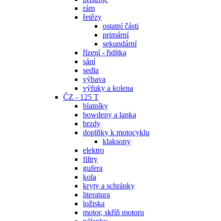
rám
řetězy
ostatní části
primární
sekundární
řízení - řidítka
sání
sedla
výbava
výfuky a kolena
ČZ - 125 T
blatníky
bowdeny a lanka
brzdy
doplňky k motocyklu
klaksony
elektro
filtry
gufera
kola
kryty a schránky
literatura
ložiska
motor, skříň motoru