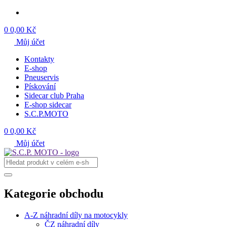
0
0,00 Kč
Můj účet
Kontakty
E-shop
Pneuservis
Pískování
Sidecar club Praha
E-shop sidecar
S.C.P.MOTO
0
0,00 Kč
Můj účet
Kategorie obchodu
A-Z náhradní díly na motocykly
ČZ náhradní díly