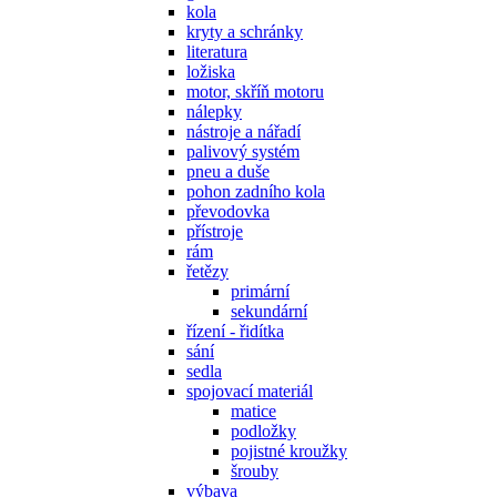
kola
kryty a schránky
literatura
ložiska
motor, skříň motoru
nálepky
nástroje a nářadí
palivový systém
pneu a duše
pohon zadního kola
převodovka
přístroje
rám
řetězy
primární
sekundární
řízení - řidítka
sání
sedla
spojovací materiál
matice
podložky
pojistné kroužky
šrouby
výbava