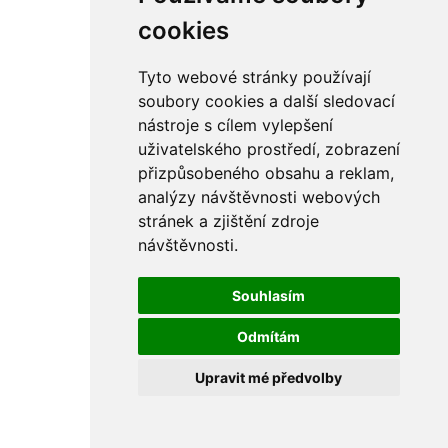
rám
řetězy
cookies
ostatní části
primární
sekundární
Tyto webové stránky používají
řízení - řidítka
soubory cookies a další sledovací
sání
nástroje s cílem vylepšení
sedla
spojovací materiál
uživatelského prostředí, zobrazení
matice
přizpůsobeného obsahu a reklam,
podložky
analýzy návštěvnosti webových
pojistné kroužky
šrouby
stránek a zjištění zdroje
výbava
návštěvnosti.
výfuky a kolena
ČZ - ČZ 380 typ 514 cross
blatníky
Souhlasím
bowdeny a lanka
brzdy
Odmítám
elektro
filtry
Upravit mé předvolby
gufera
kola
kryty a schránky
literatura