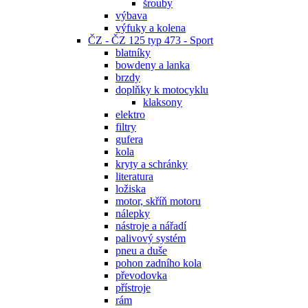
šrouby
výbava
výfuky a kolena
ČZ - ČZ 125 typ 473 - Sport
blatníky
bowdeny a lanka
brzdy
doplňky k motocyklu
klaksony
elektro
filtry
gufera
kola
kryty a schránky
literatura
ložiska
motor, skříň motoru
nálepky
nástroje a nářadí
palivový systém
pneu a duše
pohon zadního kola
převodovka
přístroje
rám