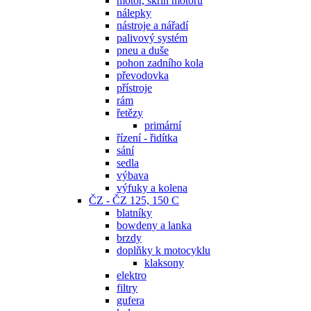
motor, skříň motoru
nálepky
nástroje a nářadí
palivový systém
pneu a duše
pohon zadního kola
převodovka
přístroje
rám
řetězy
primární
řízení - řidítka
sání
sedla
výbava
výfuky a kolena
ČZ - ČZ 125, 150 C
blatníky
bowdeny a lanka
brzdy
doplňky k motocyklu
klaksony
elektro
filtry
gufera