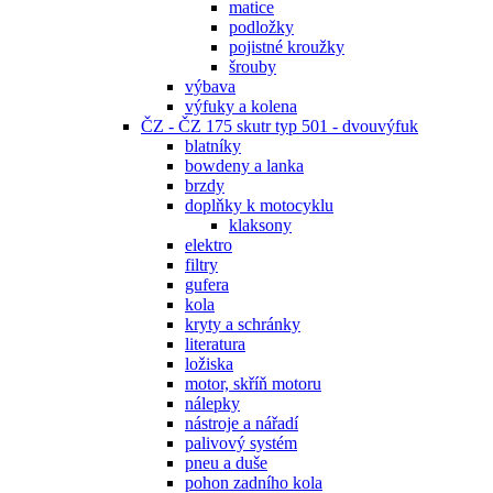
matice
podložky
pojistné kroužky
šrouby
výbava
výfuky a kolena
ČZ - ČZ 175 skutr typ 501 - dvouvýfuk
blatníky
bowdeny a lanka
brzdy
doplňky k motocyklu
klaksony
elektro
filtry
gufera
kola
kryty a schránky
literatura
ložiska
motor, skříň motoru
nálepky
nástroje a nářadí
palivový systém
pneu a duše
pohon zadního kola