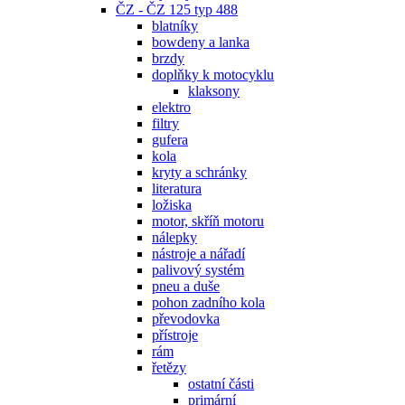
ČZ - ČZ 125 typ 488
blatníky
bowdeny a lanka
brzdy
doplňky k motocyklu
klaksony
elektro
filtry
gufera
kola
kryty a schránky
literatura
ložiska
motor, skříň motoru
nálepky
nástroje a nářadí
palivový systém
pneu a duše
pohon zadního kola
převodovka
přístroje
rám
řetězy
ostatní části
primární