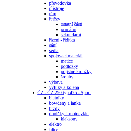
převodovka
přístroje
rám
řetězy
ostatní části
primární
sekundární
řízení - řidítka
sání
sedla
spojovaci materiál
matice
podložky
pojistné kroužky
šrouby
výbava
výfuky a kolena
ČZ - ČZ 250 typ 475 - Sport
blatníky
bowdeny a lanka
brzdy
doplňky k motocyklu
klaksony
elektro
filtry