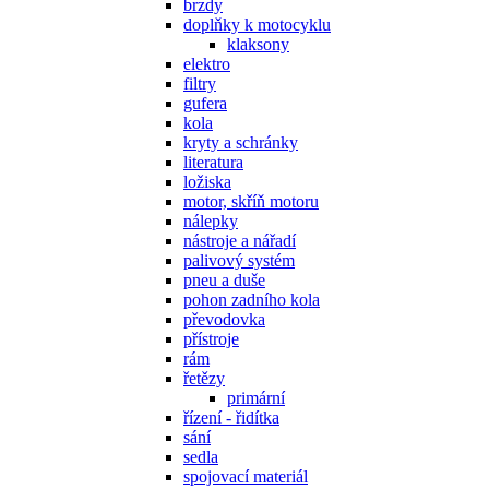
brzdy
doplňky k motocyklu
klaksony
elektro
filtry
gufera
kola
kryty a schránky
literatura
ložiska
motor, skříň motoru
nálepky
nástroje a nářadí
palivový systém
pneu a duše
pohon zadního kola
převodovka
přístroje
rám
řetězy
primární
řízení - řidítka
sání
sedla
spojovací materiál