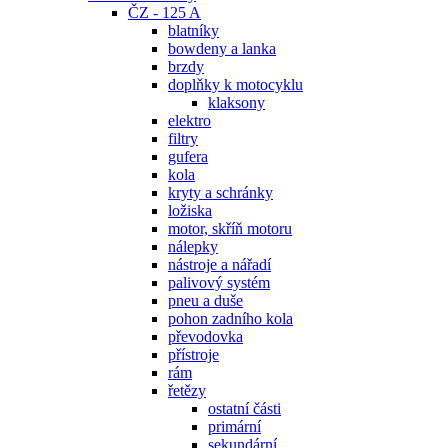
ČZ - 125 A
blatníky
bowdeny a lanka
brzdy
doplňky k motocyklu
klaksony
elektro
filtry
gufera
kola
kryty a schránky
ložiska
motor, skříň motoru
nálepky
nástroje a nářadí
palivový systém
pneu a duše
pohon zadního kola
převodovka
přístroje
rám
řetězy
ostatní části
primární
sekundární