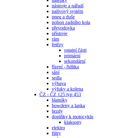
nálepky
nástroje a nářadí
palivový systém
pneu a duše
pohon zadního kola
převodovka
přístroje
rám
řetězy
ostatní části
primární
sekundární
řízení - řidítka
sání
sedla
výbava
výfuky a kolena
ČZ - ČZ 125 typ 453
blatníky
bowdeny a lanka
brzdy
doplňky k motocyklu
klaksony
elektro
filtry