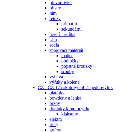
převodovka
přístroje
rám
řetězy
primární
sekundární
řízení - řidítka
sání
sedla
spojovací materiál
matice
podložky
pojistné kroužky
šrouby
výbava
výfuky a kolena
ČZ - ČZ 175 skutr typ 502 - jednovýfuk
blatníky
bowdeny a lanka
brzdy
doplňky k motocyklu
klaksony
elektro
filtry
gufera