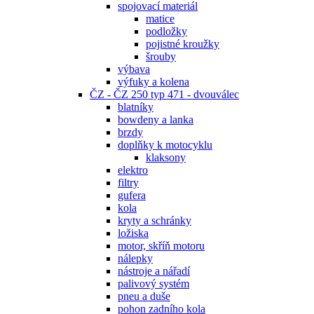
spojovací materiál
matice
podložky
pojistné kroužky
šrouby
výbava
výfuky a kolena
ČZ - ČZ 250 typ 471 - dvouválec
blatníky
bowdeny a lanka
brzdy
doplňky k motocyklu
klaksony
elektro
filtry
gufera
kola
kryty a schránky
ložiska
motor, skříň motoru
nálepky
nástroje a nářadí
palivový systém
pneu a duše
pohon zadního kola