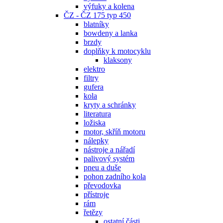
výfuky a kolena
ČZ - ČZ 175 typ 450
blatníky
bowdeny a lanka
brzdy
doplňky k motocyklu
klaksony
elektro
filtry
gufera
kola
kryty a schránky
literatura
ložiska
motor, skříň motoru
nálepky
nástroje a nářadí
palivový systém
pneu a duše
pohon zadního kola
převodovka
přístroje
rám
řetězy
ostatní části