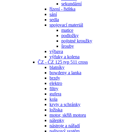
sekundární
řízení - řidítka
sání
sedla
spojovací materiál
matice
podložky
pojistné kroužky
šrouby
výbava
výfuky a kolena
ČZ - ČZ 125 typ 511 cross
blatníky
bowdeny a lanka
brzdy
elektro
filtry
gufera
kola
kryty a schránky
ložiska
motor, skříň motoru
nálepky
nástroje a nářadí
palivový systém