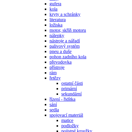
gufera
kola
kryty a schránky
literatura
ložiska
motor, skříň motoru
nálepky
nástroje a nářadí
palivový systém
pneu a duše
pohon zadního kola
převodovka
přístroje
rám
řetězy
ostatní části
primární
sekundární
řízení - řidítka
sání
sedla
spojovací materiál
matice
podložky
pojistné kroužky