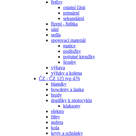
řetězy
ostatní části
primární
sekundární
řízení - řidítka
sání
sedla
spojovací materiál
matice
podložky
pojistné kroužky
šrouby
výbava
výfuky a kolena
ČZ - ČZ 125 typ 476
blatníky
bowdeny a lanka
brzdy
doplňky k motocyklu
klaksony
elektro
filtry
gufera
kola
kryty a schránky