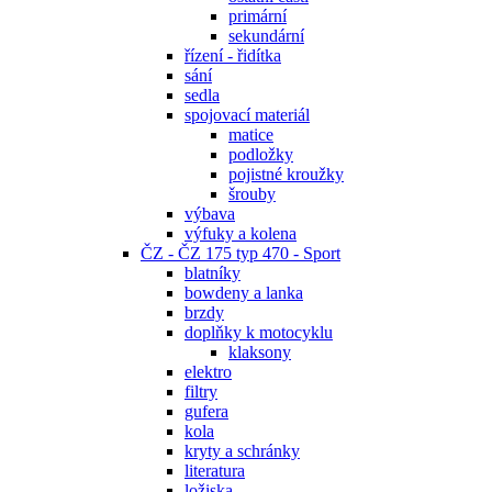
primární
sekundární
řízení - řidítka
sání
sedla
spojovací materiál
matice
podložky
pojistné kroužky
šrouby
výbava
výfuky a kolena
ČZ - ČZ 175 typ 470 - Sport
blatníky
bowdeny a lanka
brzdy
doplňky k motocyklu
klaksony
elektro
filtry
gufera
kola
kryty a schránky
literatura
ložiska