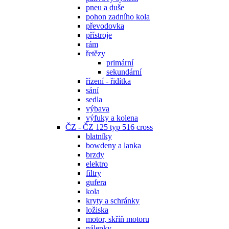
pneu a duše
pohon zadního kola
převodovka
přístroje
rám
řetězy
primární
sekundární
řízení - řidítka
sání
sedla
výbava
výfuky a kolena
ČZ - ČZ 125 typ 516 cross
blatníky
bowdeny a lanka
brzdy
elektro
filtry
gufera
kola
kryty a schránky
ložiska
motor, skříň motoru
nálepky