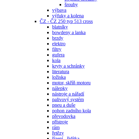
šrouby
výbava
výfuky a kolena
ČZ - ČZ 250 typ 513 cross
blatníky
bowdeny a lanka
brzdy
elektro
filtry
gufera
kola
kryty a schránky
literatura
ložiska
motor, skříň motoru
nálepky
nástroje a nářadí
palivový systém
pneu a duše
pohon zadního kola
převodovka
přístroje
rám
řetězy
řízení - řidítka