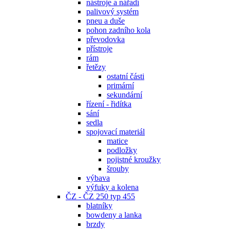
nástroje a nářadí
palivový systém
pneu a duše
pohon zadního kola
převodovka
přístroje
rám
řetězy
ostatní části
primární
sekundární
řízení - řidítka
sání
sedla
spojovací materiál
matice
podložky
pojistné kroužky
šrouby
výbava
výfuky a kolena
ČZ - ČZ 250 typ 455
blatníky
bowdeny a lanka
brzdy