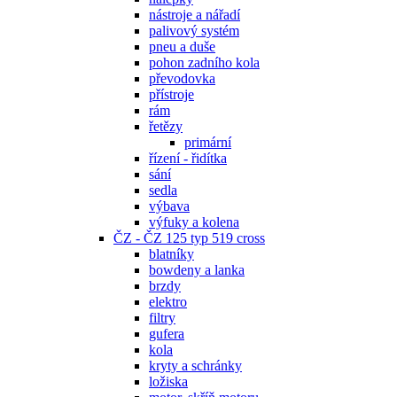
nástroje a nářadí
palivový systém
pneu a duše
pohon zadního kola
převodovka
přístroje
rám
řetězy
primární
řízení - řidítka
sání
sedla
výbava
výfuky a kolena
ČZ - ČZ 125 typ 519 cross
blatníky
bowdeny a lanka
brzdy
elektro
filtry
gufera
kola
kryty a schránky
ložiska