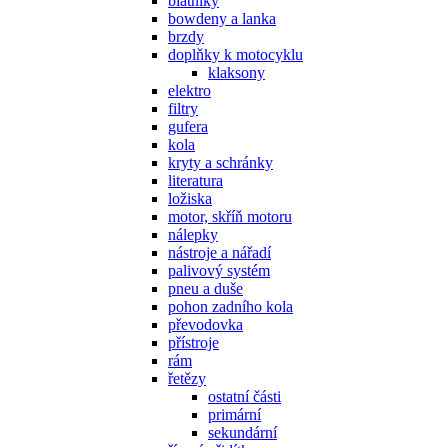
blatníky
bowdeny a lanka
brzdy
doplňky k motocyklu
klaksony
elektro
filtry
gufera
kola
kryty a schránky
literatura
ložiska
motor, skříň motoru
nálepky
nástroje a nářadí
palivový systém
pneu a duše
pohon zadního kola
převodovka
přístroje
rám
řetězy
ostatní části
primární
sekundární