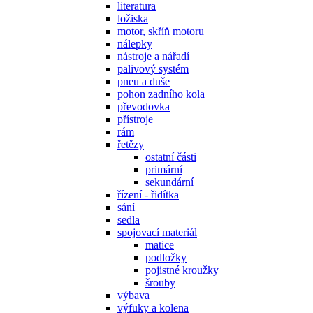
literatura
ložiska
motor, skříň motoru
nálepky
nástroje a nářadí
palivový systém
pneu a duše
pohon zadního kola
převodovka
přístroje
rám
řetězy
ostatní části
primární
sekundární
řízení - řidítka
sání
sedla
spojovací materiál
matice
podložky
pojistné kroužky
šrouby
výbava
výfuky a kolena