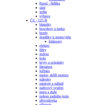
řízení - řidítka
sání
sedla
výbava
ČZ - 125 B
blatníky
bowdeny a lanka
brzdy
doplňky k motocyklu
klaksony
elektro
filtry
gufera
kola
kryty a schránky
literatura
ložiska
motor, skříň motoru
nálepky
nástroje a nářadí
palivový systém
pneu a duše
pohon zadního kola
převodovka
přístroje