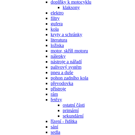
doplňky k motocyklu
klaksony
elektro
filtry
gufera
kola
kryty a schránky
literatura
ložiska
motor, skříň motoru
nálepky
nástroje a nářadí
palivový systém
pneu a duše
pohon zadního kola
převodovka
přístroje
rám
řetězy
ostatní části
primární
sekundární
řízení - řidítka
sání
sedla