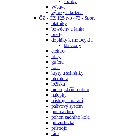
šrouby
výbava
výfuky a kolena
ČZ - ČZ 125 typ 473 - Sport
blatníky
bowdeny a lanka
brzdy
doplňky k motocyklu
klaksony
elektro
filtry
gufera
kola
kryty a schránky
literatura
ložiska
motor, skříň motoru
nálepky
nástroje a nářadí
palivový systém
pneu a duše
pohon zadního kola
převodovka
přístroje
rám