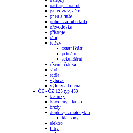
nálepky
nástroje a nářadí
palivový systém
pneu a duše
pohon zadního kola
převodovka
přístroje
rám
řetězy
ostatní části
primární
sekundární
řízení - řidítka
sání
sedla
výbava
výfuky a kolena
ČZ - ČZ 125 typ 453
blatníky
bowdeny a lanka
brzdy
doplňky k motocyklu
klaksony
elektro
filtry