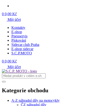
0
0,00 Kč
Můj účet
Kontakty
E-shop
Pneuservis
Pískování
Sidecar club Praha
E-shop sidecar
S.C.P.MOTO
0
0,00 Kč
Můj účet
Kategorie obchodu
A-Z náhradní díly na motocykly
ČZ náhradní díly