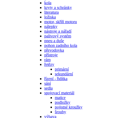
kola
kryty a schránky
literatura
ložiska
motor, skříň motoru
nálepky
nástroje a nářadí
palivový systém
pneu a duše
pohon zadního kola
převodovka
přístroje
rám
řetězy
primární
sekundární
řízení - řidítka
sání
sedla
spojovací materiál
matice
podložky
pojistné kroužky
šrouby
výbava