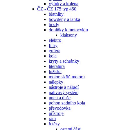
výfuky a kolena
ČZ - ČZ 175 typ 450
blatníky
bowdeny a lanka
brzdy
doplňky k motocyklu
klaksony
elektro
filtry
gufera
kola
kryty a schránky
literatura
ložiska
motor, skříň motoru
nálepky
nástroje a nářadí
palivový systém
pneu a duše
pohon zadního kola
převodovka
přístroje
rám
řetězy
ostatní části