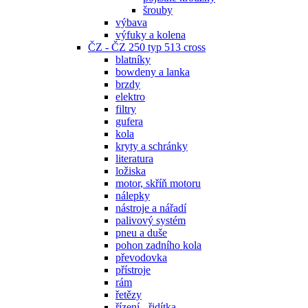
šrouby
výbava
výfuky a kolena
ČZ - ČZ 250 typ 513 cross
blatníky
bowdeny a lanka
brzdy
elektro
filtry
gufera
kola
kryty a schránky
literatura
ložiska
motor, skříň motoru
nálepky
nástroje a nářadí
palivový systém
pneu a duše
pohon zadního kola
převodovka
přístroje
rám
řetězy
řízení - řidítka