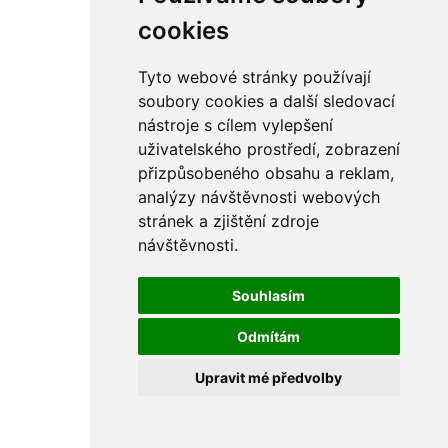
rám
řetězy
cookies
ostatní části
primární
sekundární
Tyto webové stránky používají
řízení - řidítka
soubory cookies a další sledovací
sání
nástroje s cílem vylepšení
sedla
spojovací materiál
uživatelského prostředí, zobrazení
matice
přizpůsobeného obsahu a reklam,
podložky
analýzy návštěvnosti webových
pojistné kroužky
šrouby
stránek a zjištění zdroje
výbava
návštěvnosti.
výfuky a kolena
ČZ - ČZ 380 typ 514 cross
blatníky
Souhlasím
bowdeny a lanka
brzdy
Odmítám
elektro
filtry
Upravit mé předvolby
gufera
kola
kryty a schránky
literatura