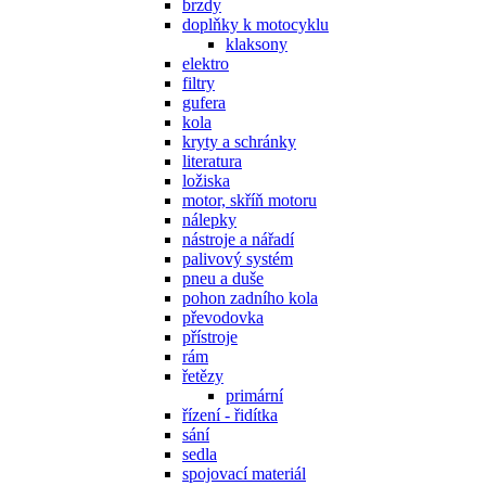
brzdy
doplňky k motocyklu
klaksony
elektro
filtry
gufera
kola
kryty a schránky
literatura
ložiska
motor, skříň motoru
nálepky
nástroje a nářadí
palivový systém
pneu a duše
pohon zadního kola
převodovka
přístroje
rám
řetězy
primární
řízení - řidítka
sání
sedla
spojovací materiál