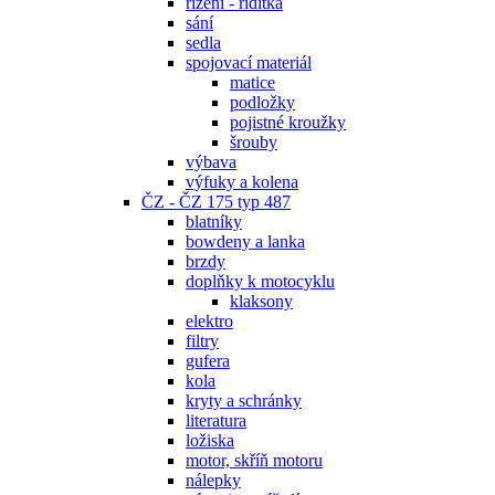
řízení - řidítka
sání
sedla
spojovací materiál
matice
podložky
pojistné kroužky
šrouby
výbava
výfuky a kolena
ČZ - ČZ 175 typ 487
blatníky
bowdeny a lanka
brzdy
doplňky k motocyklu
klaksony
elektro
filtry
gufera
kola
kryty a schránky
literatura
ložiska
motor, skříň motoru
nálepky