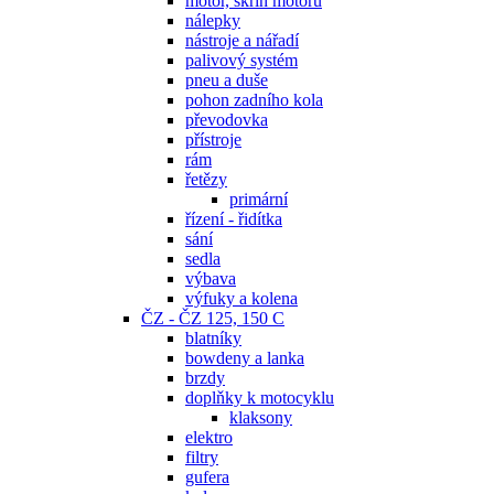
motor, skříň motoru
nálepky
nástroje a nářadí
palivový systém
pneu a duše
pohon zadního kola
převodovka
přístroje
rám
řetězy
primární
řízení - řidítka
sání
sedla
výbava
výfuky a kolena
ČZ - ČZ 125, 150 C
blatníky
bowdeny a lanka
brzdy
doplňky k motocyklu
klaksony
elektro
filtry
gufera