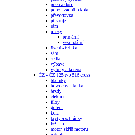
pneu a duše
pohon zadního kola
převodovka
přístroje
rám
řetězy
primární
sekundární
řízení - řidítka
sání
sedla
výbava
výfuky a kolena
ČZ - ČZ 125 typ 516 cross
blatníky
bowdeny a lanka
brzdy
elektro
filtry
gufera
kola
kryty a schránky
ložiska
motor, skříň motoru
nálepky