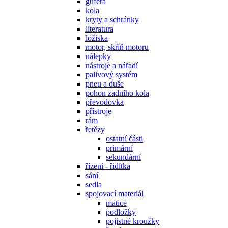
gufera
kola
kryty a schránky
literatura
ložiska
motor, skříň motoru
nálepky
nástroje a nářadí
palivový systém
pneu a duše
pohon zadního kola
převodovka
přístroje
rám
řetězy
ostatní části
primární
sekundární
řízení - řidítka
sání
sedla
spojovací materiál
matice
podložky
pojistné kroužky