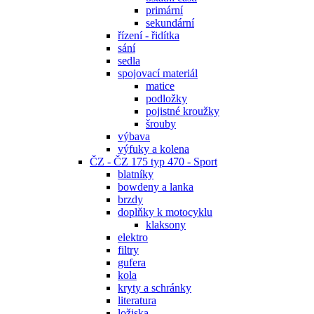
primární
sekundární
řízení - řidítka
sání
sedla
spojovací materiál
matice
podložky
pojistné kroužky
šrouby
výbava
výfuky a kolena
ČZ - ČZ 175 typ 470 - Sport
blatníky
bowdeny a lanka
brzdy
doplňky k motocyklu
klaksony
elektro
filtry
gufera
kola
kryty a schránky
literatura
ložiska