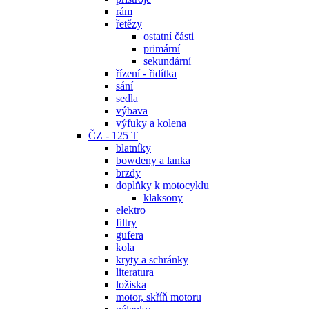
rám
řetězy
ostatní části
primární
sekundární
řízení - řidítka
sání
sedla
výbava
výfuky a kolena
ČZ - 125 T
blatníky
bowdeny a lanka
brzdy
doplňky k motocyklu
klaksony
elektro
filtry
gufera
kola
kryty a schránky
literatura
ložiska
motor, skříň motoru