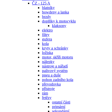
ČZ - 125 A
blatníky
bowdeny a lanka
brzdy
doplňky k motocyklu
klaksony
elektro
filtry
gufera
kola
kryty a schránky
ložiska
motor, skříň motoru
nálepky
nástroje a nářadí
palivový systém
pneu a duše
pohon zadního kola
převodovka
přístroje
rám
řetězy
ostatní části
primární
sekundární