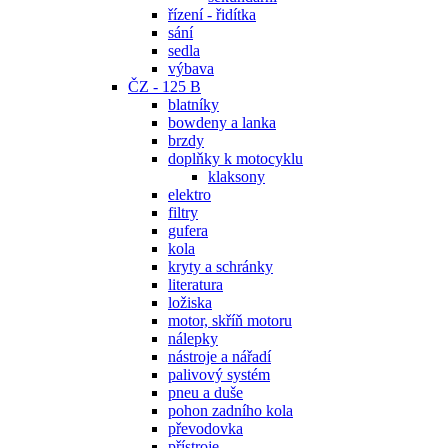
řízení - řidítka
sání
sedla
výbava
ČZ - 125 B
blatníky
bowdeny a lanka
brzdy
doplňky k motocyklu
klaksony
elektro
filtry
gufera
kola
kryty a schránky
literatura
ložiska
motor, skříň motoru
nálepky
nástroje a nářadí
palivový systém
pneu a duše
pohon zadního kola
převodovka
přístroje