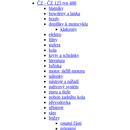
ČZ - ČZ 125 typ 488
blatníky
bowdeny a lanka
brzdy
doplňky k motocyklu
klaksony
elektro
filtry
gufera
kola
kryty a schránky
literatura
ložiska
motor, skříň motoru
nálepky
nástroje a nářadí
palivový systém
pneu a duše
pohon zadního kola
převodovka
přístroje
rám
řetězy
ostatní části
primární