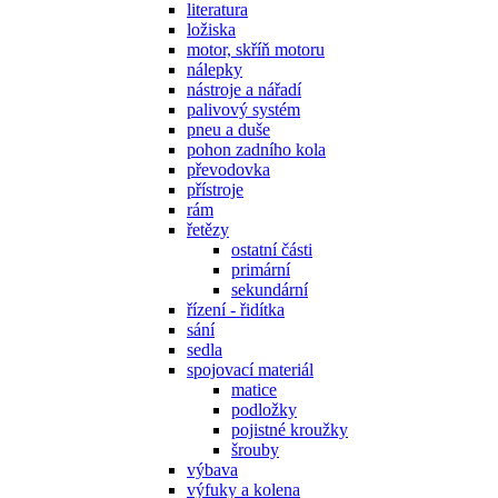
literatura
ložiska
motor, skříň motoru
nálepky
nástroje a nářadí
palivový systém
pneu a duše
pohon zadního kola
převodovka
přístroje
rám
řetězy
ostatní části
primární
sekundární
řízení - řidítka
sání
sedla
spojovací materiál
matice
podložky
pojistné kroužky
šrouby
výbava
výfuky a kolena