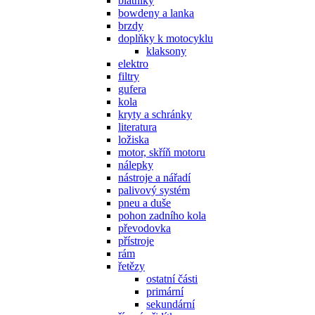
blatníky
bowdeny a lanka
brzdy
doplňky k motocyklu
klaksony
elektro
filtry
gufera
kola
kryty a schránky
literatura
ložiska
motor, skříň motoru
nálepky
nástroje a nářadí
palivový systém
pneu a duše
pohon zadního kola
převodovka
přístroje
rám
řetězy
ostatní části
primární
sekundární