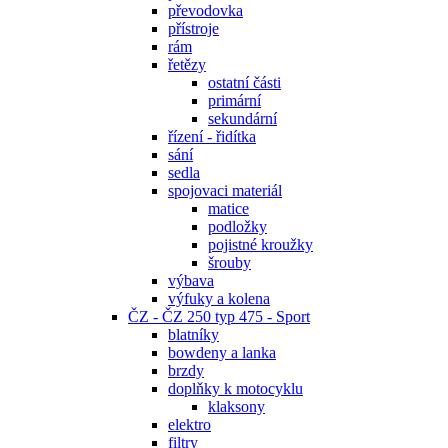
převodovka
přístroje
rám
řetězy
ostatní části
primární
sekundární
řízení - řidítka
sání
sedla
spojovaci materiál
matice
podložky
pojistné kroužky
šrouby
výbava
výfuky a kolena
ČZ - ČZ 250 typ 475 - Sport
blatníky
bowdeny a lanka
brzdy
doplňky k motocyklu
klaksony
elektro
filtry