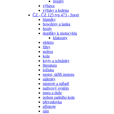
šrouby
výbava
výfuky a kolena
ČZ - ČZ 125 typ 473 - Sport
blatníky
bowdeny a lanka
brzdy
doplňky k motocyklu
klaksony
elektro
filtry
gufera
kola
kryty a schránky
literatura
ložiska
motor, skříň motoru
nálepky
nástroje a nářadí
palivový systém
pneu a duše
pohon zadního kola
převodovka
přístroje
rám