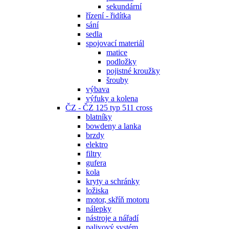
sekundární
řízení - řidítka
sání
sedla
spojovací materiál
matice
podložky
pojistné kroužky
šrouby
výbava
výfuky a kolena
ČZ - ČZ 125 typ 511 cross
blatníky
bowdeny a lanka
brzdy
elektro
filtry
gufera
kola
kryty a schránky
ložiska
motor, skříň motoru
nálepky
nástroje a nářadí
palivový systém