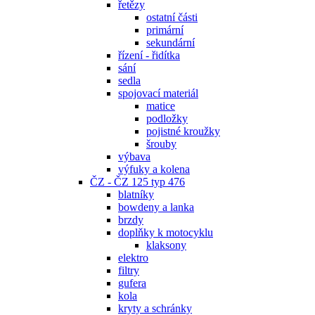
řetězy
ostatní části
primární
sekundární
řízení - řidítka
sání
sedla
spojovací materiál
matice
podložky
pojistné kroužky
šrouby
výbava
výfuky a kolena
ČZ - ČZ 125 typ 476
blatníky
bowdeny a lanka
brzdy
doplňky k motocyklu
klaksony
elektro
filtry
gufera
kola
kryty a schránky