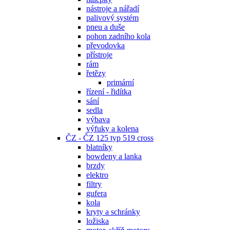
nástroje a nářadí
palivový systém
pneu a duše
pohon zadního kola
převodovka
přístroje
rám
řetězy
primární
řízení - řidítka
sání
sedla
výbava
výfuky a kolena
ČZ - ČZ 125 typ 519 cross
blatníky
bowdeny a lanka
brzdy
elektro
filtry
gufera
kola
kryty a schránky
ložiska