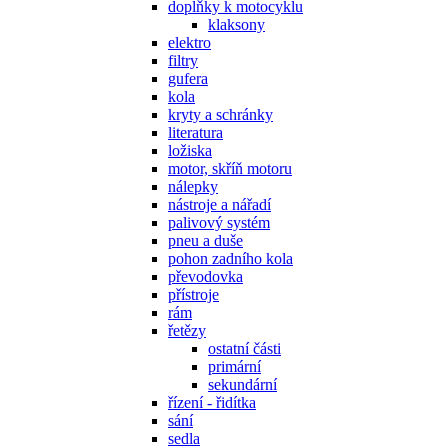
doplňky k motocyklu
klaksony
elektro
filtry
gufera
kola
kryty a schránky
literatura
ložiska
motor, skříň motoru
nálepky
nástroje a nářadí
palivový systém
pneu a duše
pohon zadního kola
převodovka
přístroje
rám
řetězy
ostatní části
primární
sekundární
řízení - řidítka
sání
sedla