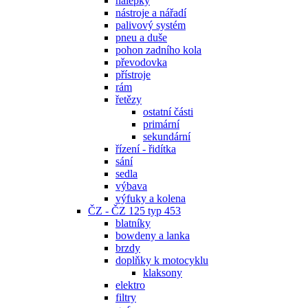
nálepky
nástroje a nářadí
palivový systém
pneu a duše
pohon zadního kola
převodovka
přístroje
rám
řetězy
ostatní části
primární
sekundární
řízení - řidítka
sání
sedla
výbava
výfuky a kolena
ČZ - ČZ 125 typ 453
blatníky
bowdeny a lanka
brzdy
doplňky k motocyklu
klaksony
elektro
filtry