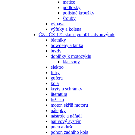
matice
podložky
pojistné kroužky
šrouby
výbava
výfuky a kolena
ČZ - ČZ 175 skutr typ 501 - dvouvýfuk
blatníky
bowdeny a lanka
brzdy
doplňky k motocyklu
klaksony
elektro
filtry
gufera
kola
kryty a schránky
literatura
ložiska
motor, skříň motoru
nálepky
nástroje a nářadí
palivový systém
pneu a duše
pohon zadního kola