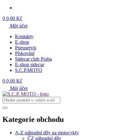
0
0,00 Kč
Můj účet
Kontakty
E-shop
Pneuservis
Pískování
Sidecar club Praha
E-shop sidecar
S.C.P.MOTO
0
0,00 Kč
Můj účet
Kategorie obchodu
A-Z náhradní díly na motocykly
ČZ náhradní díly