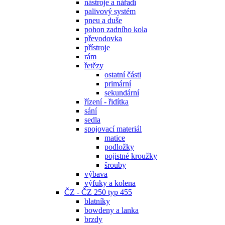
nástroje a nářadí
palivový systém
pneu a duše
pohon zadního kola
převodovka
přístroje
rám
řetězy
ostatní části
primární
sekundární
řízení - řidítka
sání
sedla
spojovací materiál
matice
podložky
pojistné kroužky
šrouby
výbava
výfuky a kolena
ČZ - ČZ 250 typ 455
blatníky
bowdeny a lanka
brzdy