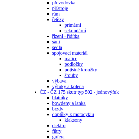
převodovka
přístroje
rám
řetězy
primární
sekundární
řízení - řidítka
sání
sedla
spojovací materiál
matice
podložky
pojistné kroužky
šrouby
výbava
výfuky a kolena
ČZ - ČZ 175 skutr typ 502 - jednovýfuk
blatníky
bowdeny a lanka
brzdy
doplňky k motocyklu
klaksony
elektro
filtry
gufera