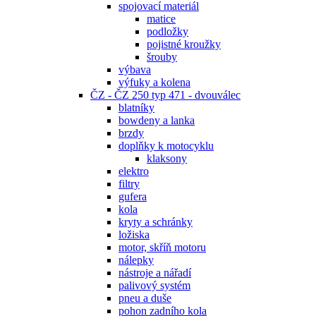
spojovací materiál
matice
podložky
pojistné kroužky
šrouby
výbava
výfuky a kolena
ČZ - ČZ 250 typ 471 - dvouválec
blatníky
bowdeny a lanka
brzdy
doplňky k motocyklu
klaksony
elektro
filtry
gufera
kola
kryty a schránky
ložiska
motor, skříň motoru
nálepky
nástroje a nářadí
palivový systém
pneu a duše
pohon zadního kola