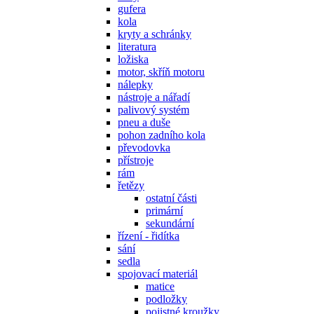
gufera
kola
kryty a schránky
literatura
ložiska
motor, skříň motoru
nálepky
nástroje a nářadí
palivový systém
pneu a duše
pohon zadního kola
převodovka
přístroje
rám
řetězy
ostatní části
primární
sekundární
řízení - řidítka
sání
sedla
spojovací materiál
matice
podložky
pojistné kroužky