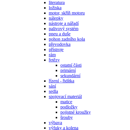
literatura
ložiska
motor, skříň motoru
nálepky
nástroje a nářadí
palivový systém
pneu a duše
pohon zadního kola
převodovka
přístroje
rám
řetězy
ostatní části
primární
sekundární
řízení - řidítka
sání
sedla
spojovací materiál
matice
podložky
pojistné kroužky
šrouby
výbava
výfuky a kolena