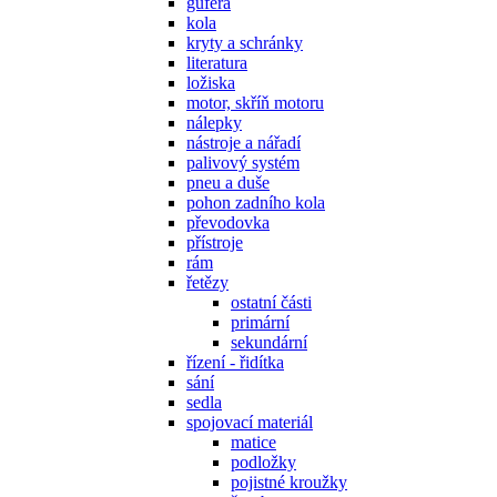
gufera
kola
kryty a schránky
literatura
ložiska
motor, skříň motoru
nálepky
nástroje a nářadí
palivový systém
pneu a duše
pohon zadního kola
převodovka
přístroje
rám
řetězy
ostatní části
primární
sekundární
řízení - řidítka
sání
sedla
spojovací materiál
matice
podložky
pojistné kroužky