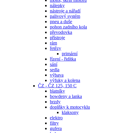
motor, skříň motoru
nálepky
nástroje a nářadí
palivový systém
pneu a duše
pohon zadního kola
převodovka
přístroje
rám
řetězy
primární
řízení - řidítka
sání
sedla
výbava
výfuky a kolena
ČZ - ČZ 125, 150 C
blatníky
bowdeny a lanka
brzdy
doplňky k motocyklu
klaksony
elektro
filtry
gufera