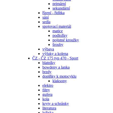
primární
sekundární
řízení - řidítka
sání
sedla
spojovací materiál
matice
podložky
pojistné kroužky
šrouby
výbava
výfuky a kolena
ČZ - ČZ 175 typ 470 - Sport
blatníky
bowdeny a lanka
brzdy
doplňky k motocyklu
klaksony
elektro
filtry
gufera
kola
kryty a schránky
literatura
ložiska