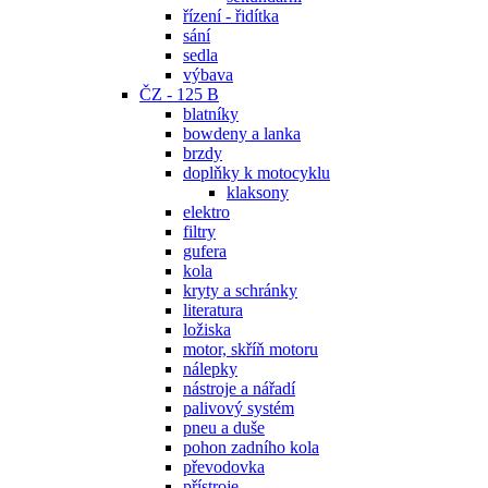
řízení - řidítka
sání
sedla
výbava
ČZ - 125 B
blatníky
bowdeny a lanka
brzdy
doplňky k motocyklu
klaksony
elektro
filtry
gufera
kola
kryty a schránky
literatura
ložiska
motor, skříň motoru
nálepky
nástroje a nářadí
palivový systém
pneu a duše
pohon zadního kola
převodovka
přístroje