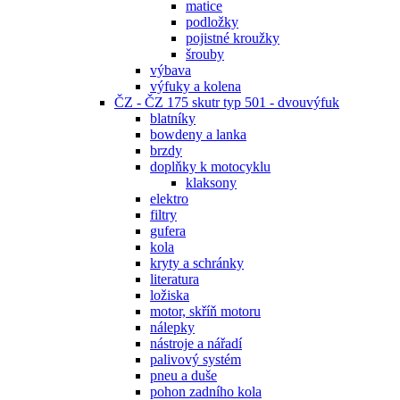
matice
podložky
pojistné kroužky
šrouby
výbava
výfuky a kolena
ČZ - ČZ 175 skutr typ 501 - dvouvýfuk
blatníky
bowdeny a lanka
brzdy
doplňky k motocyklu
klaksony
elektro
filtry
gufera
kola
kryty a schránky
literatura
ložiska
motor, skříň motoru
nálepky
nástroje a nářadí
palivový systém
pneu a duše
pohon zadního kola