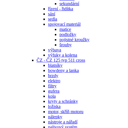
sekundární
řízení - řidítka
sání
sedla
spojovací materiál
matice
podložky
pojistné kroužky
šrouby
výbava
výfuky a kolena
ČZ - ČZ 125 typ 511 cross
blatníky
bowdeny a lanka
brzdy
elektro
filtry
gufera
kola
kryty a schránky
ložiska
motor, skříň motoru
nálepky
nástroje a nářadí
palivový systém