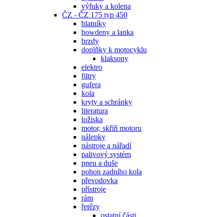
výfuky a kolena
ČZ - ČZ 175 typ 450
blatníky
bowdeny a lanka
brzdy
doplňky k motocyklu
klaksony
elektro
filtry
gufera
kola
kryty a schránky
literatura
ložiska
motor, skříň motoru
nálepky
nástroje a nářadí
palivový systém
pneu a duše
pohon zadního kola
převodovka
přístroje
rám
řetězy
ostatní části