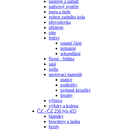
nástroje a nářadí
palivový systém
pneu a duše
pohon zadního kola
převodovka
přístroje
rám
řetězy
ostatní části
primární
sekundární
řízení - řidítka
sání
sedla
spojovací materiál
matice
podložky
pojistné kroužky
šrouby
výbava
výfuky a kolena
ČZ - ČZ 250 typ 455
blatníky
bowdeny a lanka
brzdy