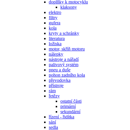
doplňky k motocyklu
klaksony
elektro
filtry
gufera
kola
kryty a schránky
literatura
ložiska
motor, skříň motoru
nálepky
nástroje a nářadí
palivový systém
pneu a duše
pohon zadního kola
převodovka
přístroje
rám
řetězy
ostatní části
primární
sekundární
řízení - řidítka
sání
sedla