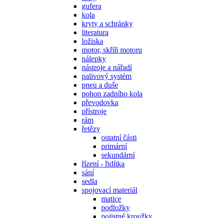
gufera
kola
kryty a schránky
literatura
ložiska
motor, skříň motoru
nálepky
nástroje a nářadí
palivový systém
pneu a duše
pohon zadního kola
převodovka
přístroje
rám
řetězy
ostatní části
primární
sekundární
řízení - řidítka
sání
sedla
spojovací materiál
matice
podložky
pojistné kroužky