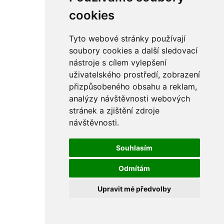
rám
řetězy
cookies
ostatní části
primární
sekundární
Tyto webové stránky používají
řízení - řidítka
soubory cookies a další sledovací
sání
nástroje s cílem vylepšení
sedla
spojovací materiál
uživatelského prostředí, zobrazení
matice
přizpůsobeného obsahu a reklam,
podložky
analýzy návštěvnosti webových
pojistné kroužky
šrouby
stránek a zjištění zdroje
výbava
návštěvnosti.
výfuky a kolena
ČZ - ČZ 380 typ 514 cross
blatníky
Souhlasím
bowdeny a lanka
brzdy
Odmítám
elektro
filtry
Upravit mé předvolby
gufera
kola
kryty a schránky
literatura