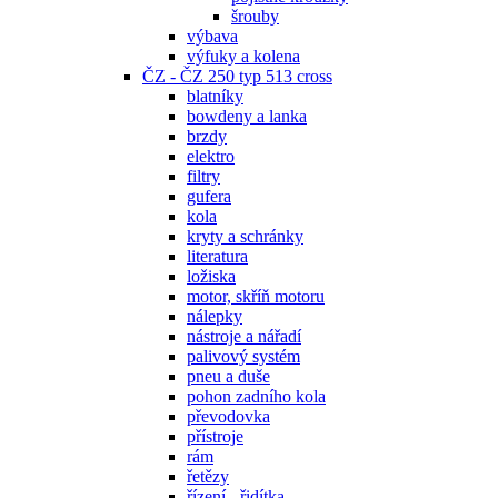
šrouby
výbava
výfuky a kolena
ČZ - ČZ 250 typ 513 cross
blatníky
bowdeny a lanka
brzdy
elektro
filtry
gufera
kola
kryty a schránky
literatura
ložiska
motor, skříň motoru
nálepky
nástroje a nářadí
palivový systém
pneu a duše
pohon zadního kola
převodovka
přístroje
rám
řetězy
řízení - řidítka