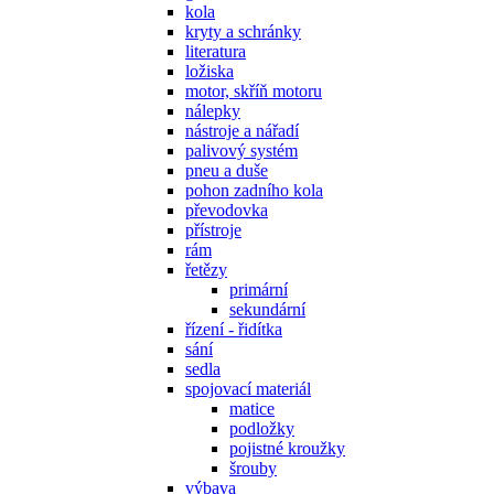
kola
kryty a schránky
literatura
ložiska
motor, skříň motoru
nálepky
nástroje a nářadí
palivový systém
pneu a duše
pohon zadního kola
převodovka
přístroje
rám
řetězy
primární
sekundární
řízení - řidítka
sání
sedla
spojovací materiál
matice
podložky
pojistné kroužky
šrouby
výbava