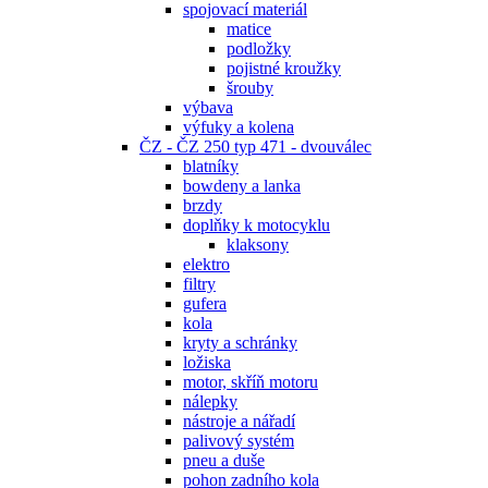
spojovací materiál
matice
podložky
pojistné kroužky
šrouby
výbava
výfuky a kolena
ČZ - ČZ 250 typ 471 - dvouválec
blatníky
bowdeny a lanka
brzdy
doplňky k motocyklu
klaksony
elektro
filtry
gufera
kola
kryty a schránky
ložiska
motor, skříň motoru
nálepky
nástroje a nářadí
palivový systém
pneu a duše
pohon zadního kola