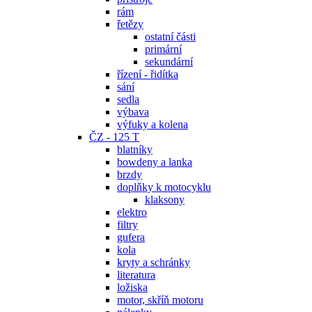
rám
řetězy
ostatní části
primární
sekundární
řízení - řidítka
sání
sedla
výbava
výfuky a kolena
ČZ - 125 T
blatníky
bowdeny a lanka
brzdy
doplňky k motocyklu
klaksony
elektro
filtry
gufera
kola
kryty a schránky
literatura
ložiska
motor, skříň motoru