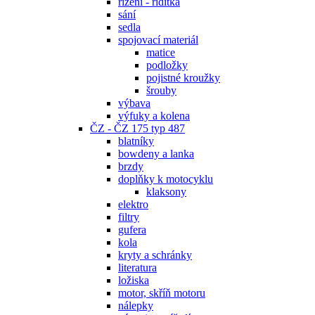
řízení - řidítka
sání
sedla
spojovací materiál
matice
podložky
pojistné kroužky
šrouby
výbava
výfuky a kolena
ČZ - ČZ 175 typ 487
blatníky
bowdeny a lanka
brzdy
doplňky k motocyklu
klaksony
elektro
filtry
gufera
kola
kryty a schránky
literatura
ložiska
motor, skříň motoru
nálepky