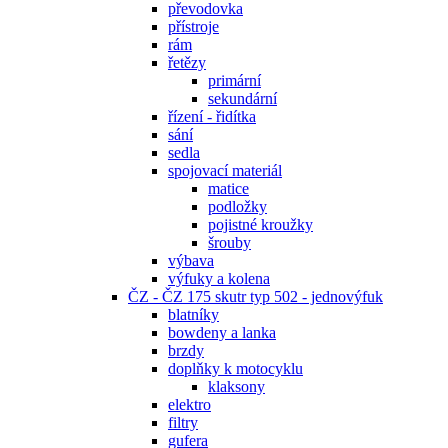
převodovka
přístroje
rám
řetězy
primární
sekundární
řízení - řidítka
sání
sedla
spojovací materiál
matice
podložky
pojistné kroužky
šrouby
výbava
výfuky a kolena
ČZ - ČZ 175 skutr typ 502 - jednovýfuk
blatníky
bowdeny a lanka
brzdy
doplňky k motocyklu
klaksony
elektro
filtry
gufera