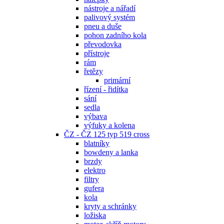
nástroje a nářadí
palivový systém
pneu a duše
pohon zadního kola
převodovka
přístroje
rám
řetězy
primární
řízení - řidítka
sání
sedla
výbava
výfuky a kolena
ČZ - ČZ 125 typ 519 cross
blatníky
bowdeny a lanka
brzdy
elektro
filtry
gufera
kola
kryty a schránky
ložiska