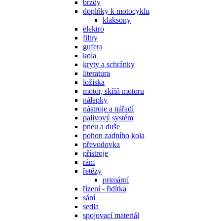
brzdy
doplňky k motocyklu
klaksony
elektro
filtry
gufera
kola
kryty a schránky
literatura
ložiska
motor, skříň motoru
nálepky
nástroje a nářadí
palivový systém
pneu a duše
pohon zadního kola
převodovka
přístroje
rám
řetězy
primární
řízení - řidítka
sání
sedla
spojovací materiál