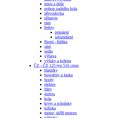
pneu a duše
pohon zadního kola
převodovka
přístroje
rám
řetězy
primární
sekundární
řízení - řidítka
sání
sedla
výbava
výfuky a kolena
ČZ - ČZ 125 typ 516 cross
blatníky
bowdeny a lanka
brzdy
elektro
filtry
gufera
kola
kryty a schránky
ložiska
motor, skříň motoru
nálepky