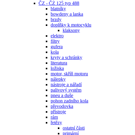
ČZ - ČZ 125 typ 488
blatníky
bowdeny a lanka
brzdy
doplňky k motocyklu
klaksony
elektro
filtry
gufera
kola
kryty a schránky
literatura
ložiska
motor, skříň motoru
nálepky
nástroje a nářadí
palivový systém
pneu a duše
pohon zadního kola
převodovka
přístroje
rám
řetězy
ostatní části
primární