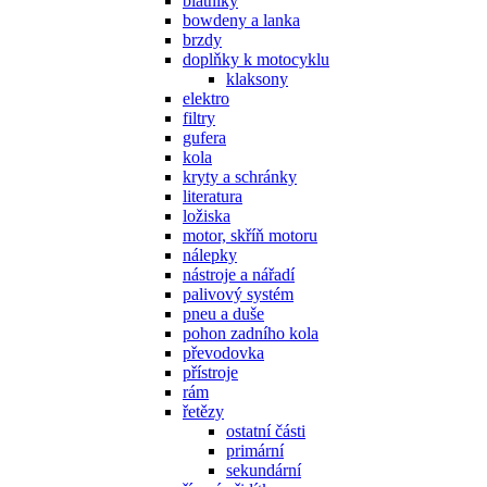
blatníky
bowdeny a lanka
brzdy
doplňky k motocyklu
klaksony
elektro
filtry
gufera
kola
kryty a schránky
literatura
ložiska
motor, skříň motoru
nálepky
nástroje a nářadí
palivový systém
pneu a duše
pohon zadního kola
převodovka
přístroje
rám
řetězy
ostatní části
primární
sekundární