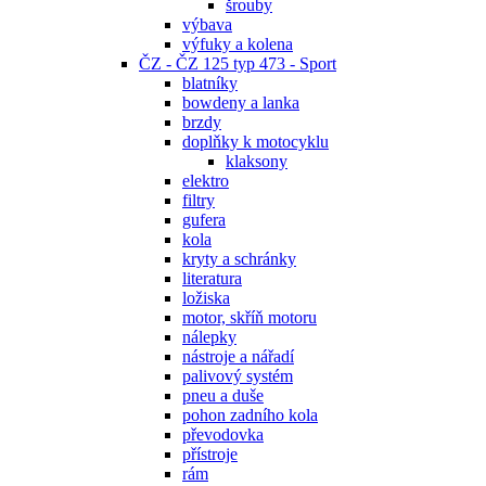
šrouby
výbava
výfuky a kolena
ČZ - ČZ 125 typ 473 - Sport
blatníky
bowdeny a lanka
brzdy
doplňky k motocyklu
klaksony
elektro
filtry
gufera
kola
kryty a schránky
literatura
ložiska
motor, skříň motoru
nálepky
nástroje a nářadí
palivový systém
pneu a duše
pohon zadního kola
převodovka
přístroje
rám