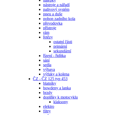
nálepky
nástroje a nářadí
palivový systém
pneu a duše
pohon zadního kola
převodovka
přístroje
rám
řetězy
ostatní části
primární
sekundární
řízení - řidítka
sání
sedla
výbava
výfuky a kolena
ČZ - ČZ 125 typ 453
blatníky
bowdeny a lanka
brzdy
doplňky k motocyklu
klaksony
elektro
filtry