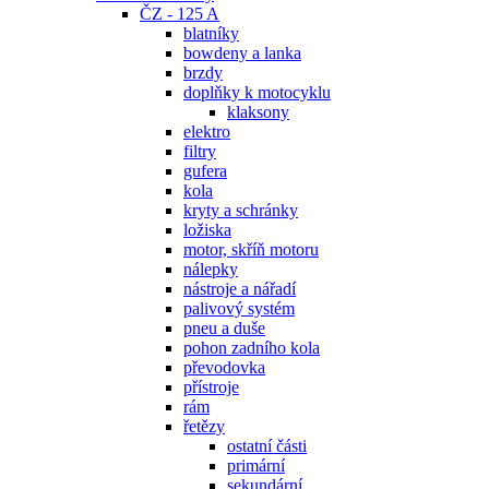
ČZ - 125 A
blatníky
bowdeny a lanka
brzdy
doplňky k motocyklu
klaksony
elektro
filtry
gufera
kola
kryty a schránky
ložiska
motor, skříň motoru
nálepky
nástroje a nářadí
palivový systém
pneu a duše
pohon zadního kola
převodovka
přístroje
rám
řetězy
ostatní části
primární
sekundární