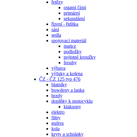
řetězy
ostatní části
primární
sekundární
řízení - řidítka
sání
sedla
spojovací materiál
matice
podložky
pojistné kroužky
šrouby
výbava
výfuky a kolena
ČZ - ČZ 125 typ 476
blatníky
bowdeny a lanka
brzdy
doplňky k motocyklu
klaksony
elektro
filtry
gufera
kola
kryty a schránky