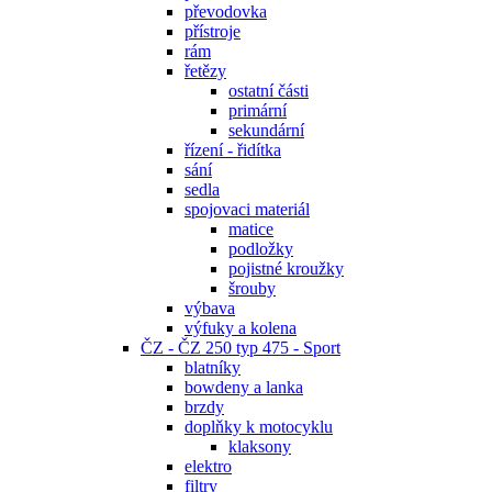
převodovka
přístroje
rám
řetězy
ostatní části
primární
sekundární
řízení - řidítka
sání
sedla
spojovaci materiál
matice
podložky
pojistné kroužky
šrouby
výbava
výfuky a kolena
ČZ - ČZ 250 typ 475 - Sport
blatníky
bowdeny a lanka
brzdy
doplňky k motocyklu
klaksony
elektro
filtry