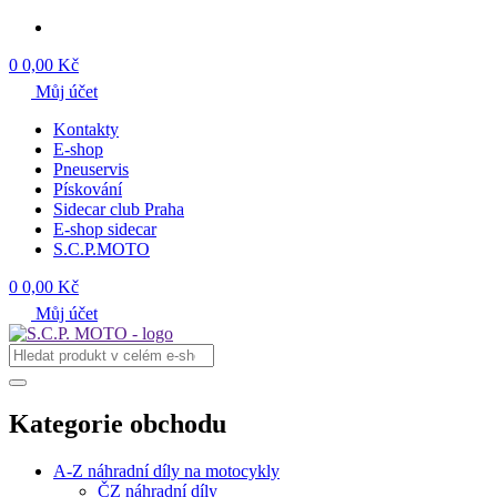
0
0,00 Kč
Můj účet
Kontakty
E-shop
Pneuservis
Pískování
Sidecar club Praha
E-shop sidecar
S.C.P.MOTO
0
0,00 Kč
Můj účet
Kategorie obchodu
A-Z náhradní díly na motocykly
ČZ náhradní díly