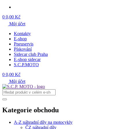
0
0,00 Kč
Můj účet
Kontakty
E-shop
Pneuservis
Pískování
Sidecar club Praha
E-shop sidecar
S.C.P.MOTO
0
0,00 Kč
Můj účet
Kategorie obchodu
A-Z náhradní díly na motocykly
ČZ náhradní díly