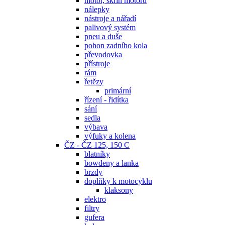
motor, skříň motoru
nálepky
nástroje a nářadí
palivový systém
pneu a duše
pohon zadního kola
převodovka
přístroje
rám
řetězy
primární
řízení - řidítka
sání
sedla
výbava
výfuky a kolena
ČZ - ČZ 125, 150 C
blatníky
bowdeny a lanka
brzdy
doplňky k motocyklu
klaksony
elektro
filtry
gufera