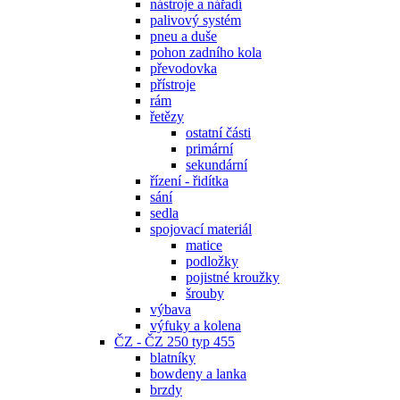
nástroje a nářadí
palivový systém
pneu a duše
pohon zadního kola
převodovka
přístroje
rám
řetězy
ostatní části
primární
sekundární
řízení - řidítka
sání
sedla
spojovací materiál
matice
podložky
pojistné kroužky
šrouby
výbava
výfuky a kolena
ČZ - ČZ 250 typ 455
blatníky
bowdeny a lanka
brzdy