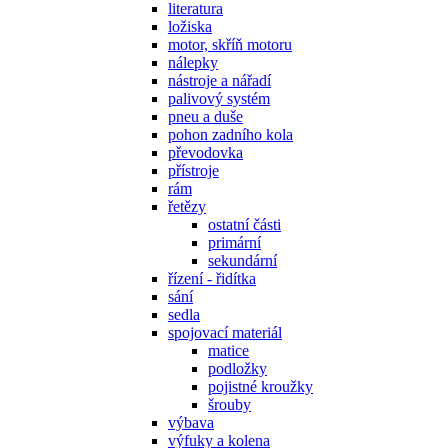
literatura
ložiska
motor, skříň motoru
nálepky
nástroje a nářadí
palivový systém
pneu a duše
pohon zadního kola
převodovka
přístroje
rám
řetězy
ostatní části
primární
sekundární
řízení - řidítka
sání
sedla
spojovací materiál
matice
podložky
pojistné kroužky
šrouby
výbava
výfuky a kolena