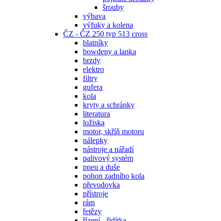
šrouby
výbava
výfuky a kolena
ČZ - ČZ 250 typ 513 cross
blatníky
bowdeny a lanka
brzdy
elektro
filtry
gufera
kola
kryty a schránky
literatura
ložiska
motor, skříň motoru
nálepky
nástroje a nářadí
palivový systém
pneu a duše
pohon zadního kola
převodovka
přístroje
rám
řetězy
řízení - řidítka