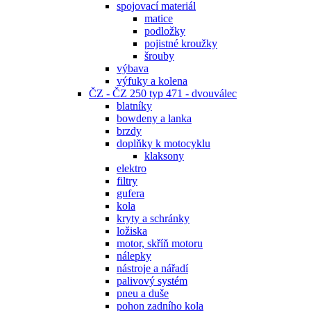
spojovací materiál
matice
podložky
pojistné kroužky
šrouby
výbava
výfuky a kolena
ČZ - ČZ 250 typ 471 - dvouválec
blatníky
bowdeny a lanka
brzdy
doplňky k motocyklu
klaksony
elektro
filtry
gufera
kola
kryty a schránky
ložiska
motor, skříň motoru
nálepky
nástroje a nářadí
palivový systém
pneu a duše
pohon zadního kola