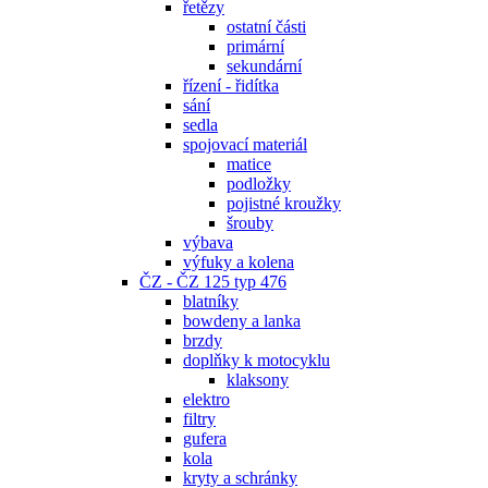
řetězy
ostatní části
primární
sekundární
řízení - řidítka
sání
sedla
spojovací materiál
matice
podložky
pojistné kroužky
šrouby
výbava
výfuky a kolena
ČZ - ČZ 125 typ 476
blatníky
bowdeny a lanka
brzdy
doplňky k motocyklu
klaksony
elektro
filtry
gufera
kola
kryty a schránky