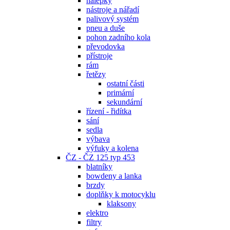
nálepky
nástroje a nářadí
palivový systém
pneu a duše
pohon zadního kola
převodovka
přístroje
rám
řetězy
ostatní části
primární
sekundární
řízení - řidítka
sání
sedla
výbava
výfuky a kolena
ČZ - ČZ 125 typ 453
blatníky
bowdeny a lanka
brzdy
doplňky k motocyklu
klaksony
elektro
filtry