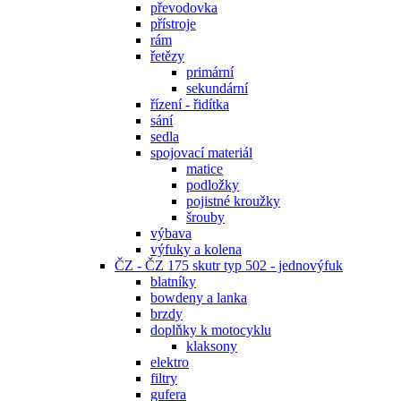
převodovka
přístroje
rám
řetězy
primární
sekundární
řízení - řidítka
sání
sedla
spojovací materiál
matice
podložky
pojistné kroužky
šrouby
výbava
výfuky a kolena
ČZ - ČZ 175 skutr typ 502 - jednovýfuk
blatníky
bowdeny a lanka
brzdy
doplňky k motocyklu
klaksony
elektro
filtry
gufera