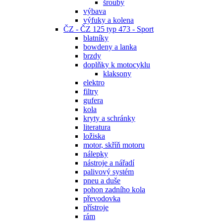
šrouby
výbava
výfuky a kolena
ČZ - ČZ 125 typ 473 - Sport
blatníky
bowdeny a lanka
brzdy
doplňky k motocyklu
klaksony
elektro
filtry
gufera
kola
kryty a schránky
literatura
ložiska
motor, skříň motoru
nálepky
nástroje a nářadí
palivový systém
pneu a duše
pohon zadního kola
převodovka
přístroje
rám