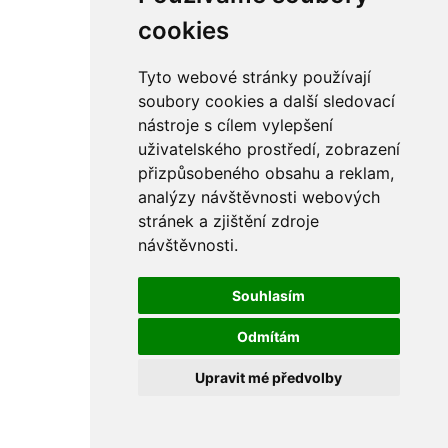
rám
řetězy
cookies
ostatní části
primární
sekundární
Tyto webové stránky používají
řízení - řidítka
soubory cookies a další sledovací
sání
nástroje s cílem vylepšení
sedla
spojovací materiál
uživatelského prostředí, zobrazení
matice
přizpůsobeného obsahu a reklam,
podložky
analýzy návštěvnosti webových
pojistné kroužky
šrouby
stránek a zjištění zdroje
výbava
návštěvnosti.
výfuky a kolena
ČZ - ČZ 380 typ 514 cross
blatníky
Souhlasím
bowdeny a lanka
brzdy
Odmítám
elektro
filtry
Upravit mé předvolby
gufera
kola
kryty a schránky
literatura