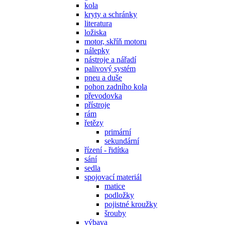
kola
kryty a schránky
literatura
ložiska
motor, skříň motoru
nálepky
nástroje a nářadí
palivový systém
pneu a duše
pohon zadního kola
převodovka
přístroje
rám
řetězy
primární
sekundární
řízení - řidítka
sání
sedla
spojovací materiál
matice
podložky
pojistné kroužky
šrouby
výbava