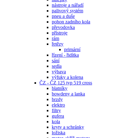
nástroje a nářadí
palivový systém
pneu a duše
pohon zadního kola
převodovka
přístroje
rám
řetězy
primární
řízení - řidítka
sání
sedla
výbava
výfuky a kolena
ČZ - ČZ 125 typ 519 cross
blatníky
bowdeny a lanka
brzdy
elektro
filtry
gufera
kola
kryty a schránky
ložiska