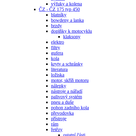
výfuky a kolena
ČZ - ČZ 175 typ 450
blatníky
bowdeny a lanka
brzdy
doplňky k motocyklu
klaksony
elektro
filtry
gufera
kola
kryty a schránky
literatura
ložiska
motor, skříň motoru
nálepky
nástroje a nářadí
palivový systém
pneu a duše
pohon zadního kola
převodovka
přístroje
rám
řetězy
ostatní části