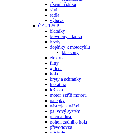
řízení - řidítka
sání
sedla
výbava
ČZ - 125 B
blatníky
bowdeny a lanka
brzdy
doplňky k motocyklu
klaksony
elektro
filtry
gufera
kola
kryty a schránky
literatura
ložiska
motor, skříň motoru
nálepky
nástroje a nářadí
palivový systém
pneu a duše
pohon zadního kola
převodovka
přístroje