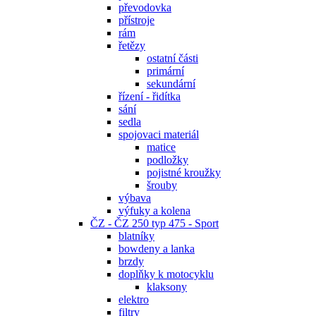
převodovka
přístroje
rám
řetězy
ostatní části
primární
sekundární
řízení - řidítka
sání
sedla
spojovaci materiál
matice
podložky
pojistné kroužky
šrouby
výbava
výfuky a kolena
ČZ - ČZ 250 typ 475 - Sport
blatníky
bowdeny a lanka
brzdy
doplňky k motocyklu
klaksony
elektro
filtry