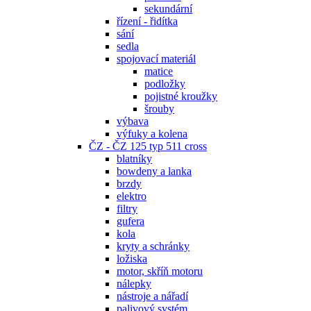
sekundární
řízení - řidítka
sání
sedla
spojovací materiál
matice
podložky
pojistné kroužky
šrouby
výbava
výfuky a kolena
ČZ - ČZ 125 typ 511 cross
blatníky
bowdeny a lanka
brzdy
elektro
filtry
gufera
kola
kryty a schránky
ložiska
motor, skříň motoru
nálepky
nástroje a nářadí
palivový systém