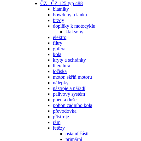
ČZ - ČZ 125 typ 488
blatníky
bowdeny a lanka
brzdy
doplňky k motocyklu
klaksony
elektro
filtry
gufera
kola
kryty a schránky
literatura
ložiska
motor, skříň motoru
nálepky
nástroje a nářadí
palivový systém
pneu a duše
pohon zadního kola
převodovka
přístroje
rám
řetězy
ostatní části
primární