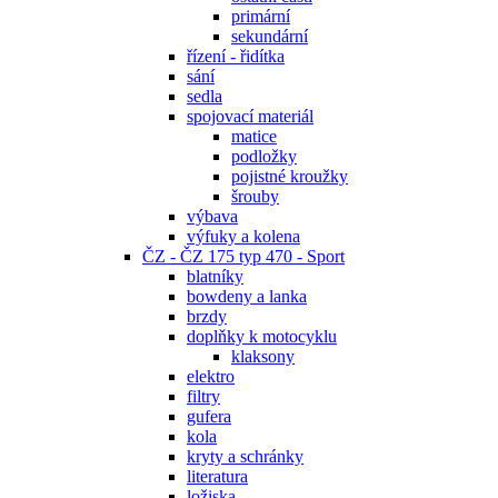
primární
sekundární
řízení - řidítka
sání
sedla
spojovací materiál
matice
podložky
pojistné kroužky
šrouby
výbava
výfuky a kolena
ČZ - ČZ 175 typ 470 - Sport
blatníky
bowdeny a lanka
brzdy
doplňky k motocyklu
klaksony
elektro
filtry
gufera
kola
kryty a schránky
literatura
ložiska