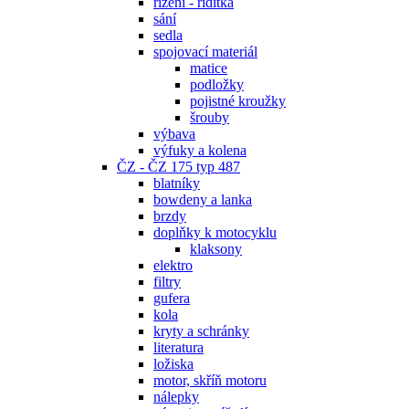
řízení - řidítka
sání
sedla
spojovací materiál
matice
podložky
pojistné kroužky
šrouby
výbava
výfuky a kolena
ČZ - ČZ 175 typ 487
blatníky
bowdeny a lanka
brzdy
doplňky k motocyklu
klaksony
elektro
filtry
gufera
kola
kryty a schránky
literatura
ložiska
motor, skříň motoru
nálepky