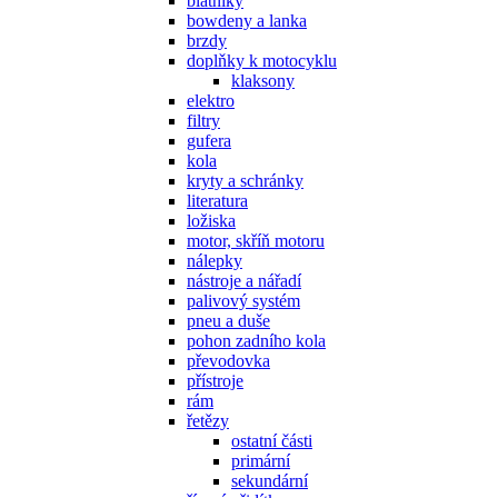
blatníky
bowdeny a lanka
brzdy
doplňky k motocyklu
klaksony
elektro
filtry
gufera
kola
kryty a schránky
literatura
ložiska
motor, skříň motoru
nálepky
nástroje a nářadí
palivový systém
pneu a duše
pohon zadního kola
převodovka
přístroje
rám
řetězy
ostatní části
primární
sekundární