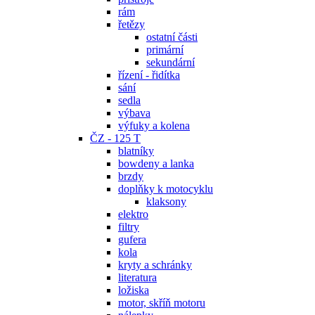
rám
řetězy
ostatní části
primární
sekundární
řízení - řidítka
sání
sedla
výbava
výfuky a kolena
ČZ - 125 T
blatníky
bowdeny a lanka
brzdy
doplňky k motocyklu
klaksony
elektro
filtry
gufera
kola
kryty a schránky
literatura
ložiska
motor, skříň motoru