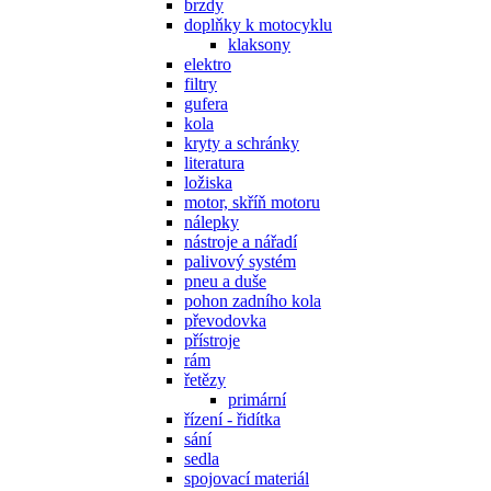
brzdy
doplňky k motocyklu
klaksony
elektro
filtry
gufera
kola
kryty a schránky
literatura
ložiska
motor, skříň motoru
nálepky
nástroje a nářadí
palivový systém
pneu a duše
pohon zadního kola
převodovka
přístroje
rám
řetězy
primární
řízení - řidítka
sání
sedla
spojovací materiál