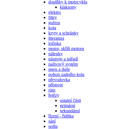
doplňky k motocyklu
klaksony
elektro
filtry
gufera
kola
kryty a schránky
literatura
ložiska
motor, skříň motoru
nálepky
nástroje a nářadí
palivový systém
pneu a duše
pohon zadního kola
převodovka
přístroje
rám
řetězy
ostatní části
primární
sekundární
řízení - řidítka
sání
sedla