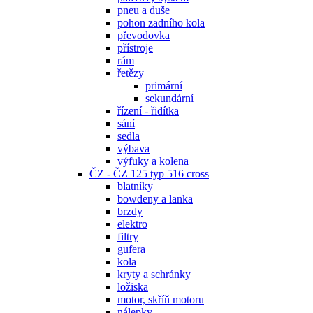
pneu a duše
pohon zadního kola
převodovka
přístroje
rám
řetězy
primární
sekundární
řízení - řidítka
sání
sedla
výbava
výfuky a kolena
ČZ - ČZ 125 typ 516 cross
blatníky
bowdeny a lanka
brzdy
elektro
filtry
gufera
kola
kryty a schránky
ložiska
motor, skříň motoru
nálepky