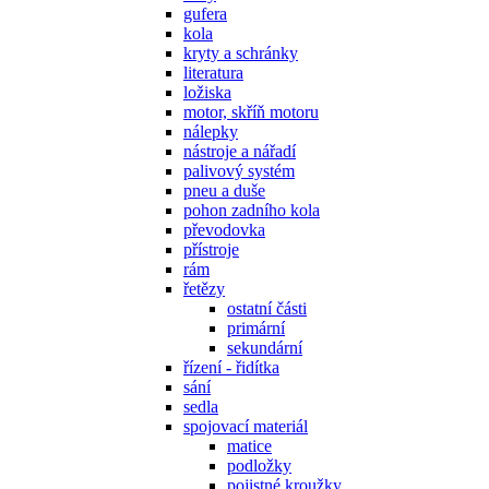
gufera
kola
kryty a schránky
literatura
ložiska
motor, skříň motoru
nálepky
nástroje a nářadí
palivový systém
pneu a duše
pohon zadního kola
převodovka
přístroje
rám
řetězy
ostatní části
primární
sekundární
řízení - řidítka
sání
sedla
spojovací materiál
matice
podložky
pojistné kroužky