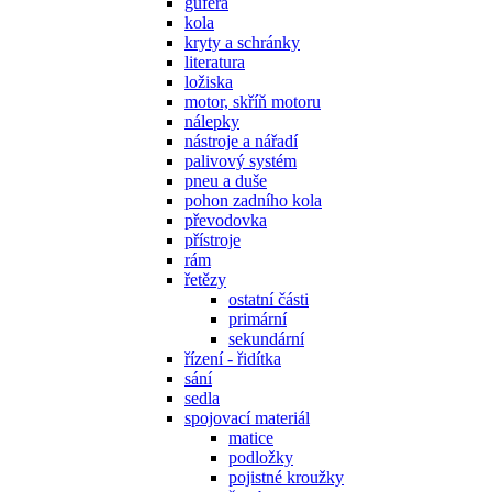
gufera
kola
kryty a schránky
literatura
ložiska
motor, skříň motoru
nálepky
nástroje a nářadí
palivový systém
pneu a duše
pohon zadního kola
převodovka
přístroje
rám
řetězy
ostatní části
primární
sekundární
řízení - řidítka
sání
sedla
spojovací materiál
matice
podložky
pojistné kroužky