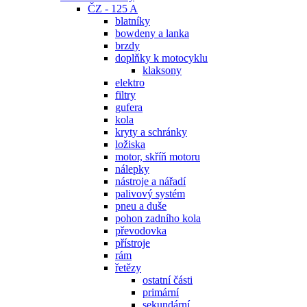
ČZ - 125 A
blatníky
bowdeny a lanka
brzdy
doplňky k motocyklu
klaksony
elektro
filtry
gufera
kola
kryty a schránky
ložiska
motor, skříň motoru
nálepky
nástroje a nářadí
palivový systém
pneu a duše
pohon zadního kola
převodovka
přístroje
rám
řetězy
ostatní části
primární
sekundární