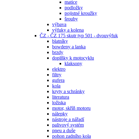
matice
podložky
pojistné kroužky
šrouby
výbava
výfuky a kolena
ČZ - ČZ 175 skutr typ 501 - dvouvýfuk
blatníky
bowdeny a lanka
brzdy
doplňky k motocyklu
klaksony
elektro
filtry
gufera
kola
kryty a schránky
literatura
ložiska
motor, skříň motoru
nálepky
nástroje a nářadí
palivový systém
pneu a duše
pohon zadního kola