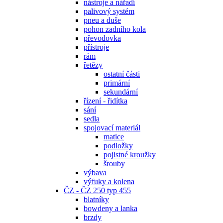
nástroje a nářadí
palivový systém
pneu a duše
pohon zadního kola
převodovka
přístroje
rám
řetězy
ostatní části
primární
sekundární
řízení - řidítka
sání
sedla
spojovací materiál
matice
podložky
pojistné kroužky
šrouby
výbava
výfuky a kolena
ČZ - ČZ 250 typ 455
blatníky
bowdeny a lanka
brzdy