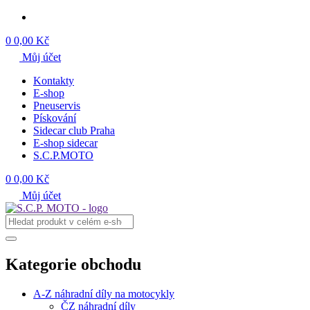
0
0,00 Kč
Můj účet
Kontakty
E-shop
Pneuservis
Pískování
Sidecar club Praha
E-shop sidecar
S.C.P.MOTO
0
0,00 Kč
Můj účet
Kategorie obchodu
A-Z náhradní díly na motocykly
ČZ náhradní díly