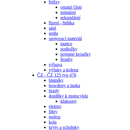
řetězy
ostatní části
primární
sekundární
řízení - řidítka
sání
sedla
spojovací materiál
matice
podložky
pojistné kroužky
šrouby
výbava
výfuky a kolena
ČZ - ČZ 125 typ 476
blatníky
bowdeny a lanka
brzdy
doplňky k motocyklu
klaksony
elektro
filtry
gufera
kola
kryty a schránky