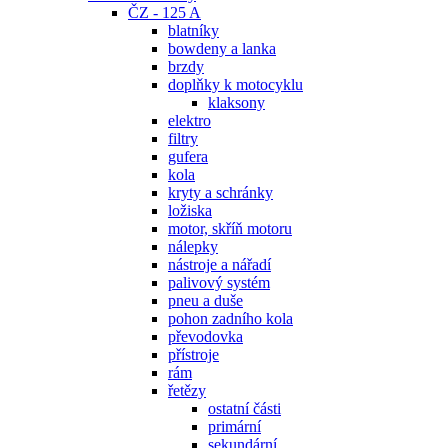
ČZ - 125 A
blatníky
bowdeny a lanka
brzdy
doplňky k motocyklu
klaksony
elektro
filtry
gufera
kola
kryty a schránky
ložiska
motor, skříň motoru
nálepky
nástroje a nářadí
palivový systém
pneu a duše
pohon zadního kola
převodovka
přístroje
rám
řetězy
ostatní části
primární
sekundární