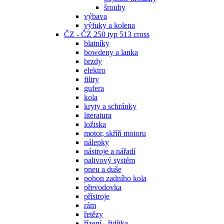
šrouby
výbava
výfuky a kolena
ČZ - ČZ 250 typ 513 cross
blatníky
bowdeny a lanka
brzdy
elektro
filtry
gufera
kola
kryty a schránky
literatura
ložiska
motor, skříň motoru
nálepky
nástroje a nářadí
palivový systém
pneu a duše
pohon zadního kola
převodovka
přístroje
rám
řetězy
řízení - řidítka