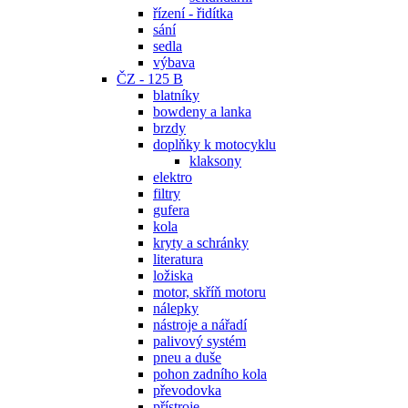
řízení - řidítka
sání
sedla
výbava
ČZ - 125 B
blatníky
bowdeny a lanka
brzdy
doplňky k motocyklu
klaksony
elektro
filtry
gufera
kola
kryty a schránky
literatura
ložiska
motor, skříň motoru
nálepky
nástroje a nářadí
palivový systém
pneu a duše
pohon zadního kola
převodovka
přístroje