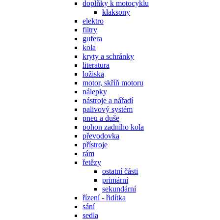
doplňky k motocyklu
klaksony
elektro
filtry
gufera
kola
kryty a schránky
literatura
ložiska
motor, skříň motoru
nálepky
nástroje a nářadí
palivový systém
pneu a duše
pohon zadního kola
převodovka
přístroje
rám
řetězy
ostatní části
primární
sekundární
řízení - řidítka
sání
sedla