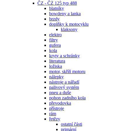
ČZ - ČZ 125 typ 488
blatníky
bowdeny a lanka
brzdy
doplňky k motocyklu
klaksony
elektro
filtry
gufera
kola
kryty a schránky
literatura
ložiska
motor, skříň motoru
nálepky
nástroje a nářadí
palivový systém
pneu a duše
pohon zadního kola
převodovka
přístroje
rám
řetězy
ostatní části
primární