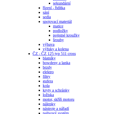
sekundární
řízení - řidítka
sání
sedla
spojovací materiál
matice
podložky
pojistné kroužky
šrouby
výbava
výfuky a kolena
ČZ - ČZ 125 typ 511 cross
blatníky
bowdeny a lanka
brzdy
elektro
filtry
gufera
kola
kryty a schránky
ložiska
motor, skříň motoru
nálepky
nástroje a nářadí
palivový systém