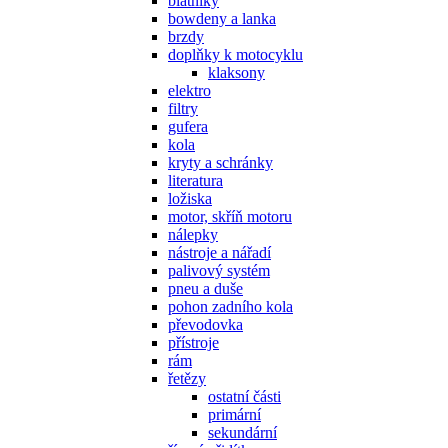
blatníky
bowdeny a lanka
brzdy
doplňky k motocyklu
klaksony
elektro
filtry
gufera
kola
kryty a schránky
literatura
ložiska
motor, skříň motoru
nálepky
nástroje a nářadí
palivový systém
pneu a duše
pohon zadního kola
převodovka
přístroje
rám
řetězy
ostatní části
primární
sekundární