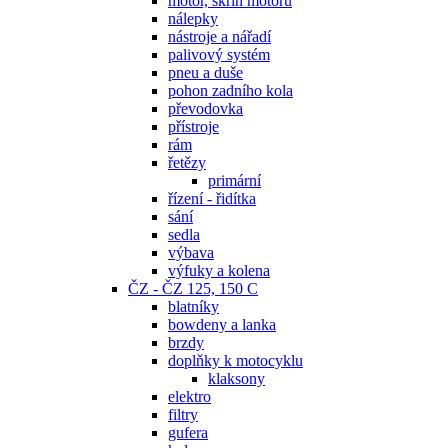
motor, skříň motoru
nálepky
nástroje a nářadí
palivový systém
pneu a duše
pohon zadního kola
převodovka
přístroje
rám
řetězy
primární
řízení - řidítka
sání
sedla
výbava
výfuky a kolena
ČZ - ČZ 125, 150 C
blatníky
bowdeny a lanka
brzdy
doplňky k motocyklu
klaksony
elektro
filtry
gufera