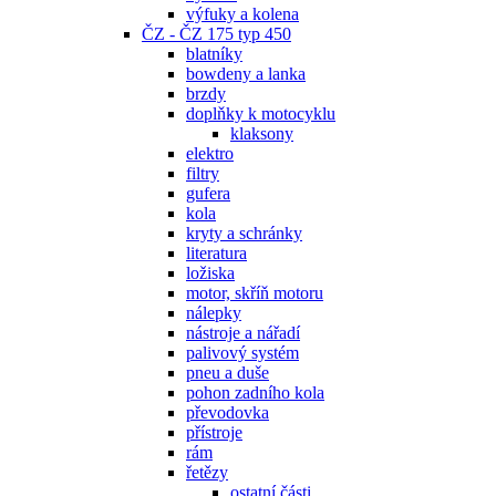
výfuky a kolena
ČZ - ČZ 175 typ 450
blatníky
bowdeny a lanka
brzdy
doplňky k motocyklu
klaksony
elektro
filtry
gufera
kola
kryty a schránky
literatura
ložiska
motor, skříň motoru
nálepky
nástroje a nářadí
palivový systém
pneu a duše
pohon zadního kola
převodovka
přístroje
rám
řetězy
ostatní části