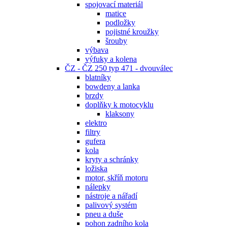
spojovací materiál
matice
podložky
pojistné kroužky
šrouby
výbava
výfuky a kolena
ČZ - ČZ 250 typ 471 - dvouválec
blatníky
bowdeny a lanka
brzdy
doplňky k motocyklu
klaksony
elektro
filtry
gufera
kola
kryty a schránky
ložiska
motor, skříň motoru
nálepky
nástroje a nářadí
palivový systém
pneu a duše
pohon zadního kola