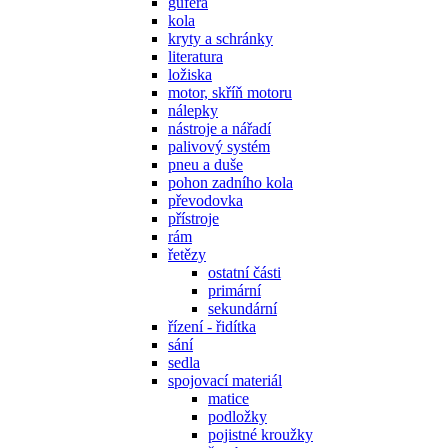
gufera
kola
kryty a schránky
literatura
ložiska
motor, skříň motoru
nálepky
nástroje a nářadí
palivový systém
pneu a duše
pohon zadního kola
převodovka
přístroje
rám
řetězy
ostatní části
primární
sekundární
řízení - řidítka
sání
sedla
spojovací materiál
matice
podložky
pojistné kroužky