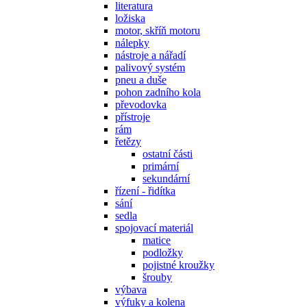
literatura
ložiska
motor, skříň motoru
nálepky
nástroje a nářadí
palivový systém
pneu a duše
pohon zadního kola
převodovka
přístroje
rám
řetězy
ostatní části
primární
sekundární
řízení - řidítka
sání
sedla
spojovací materiál
matice
podložky
pojistné kroužky
šrouby
výbava
výfuky a kolena