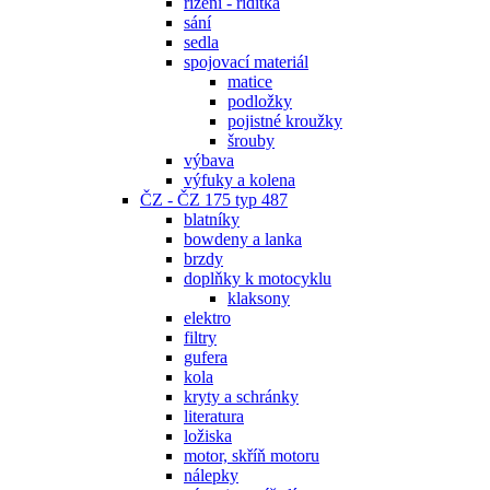
řízení - řidítka
sání
sedla
spojovací materiál
matice
podložky
pojistné kroužky
šrouby
výbava
výfuky a kolena
ČZ - ČZ 175 typ 487
blatníky
bowdeny a lanka
brzdy
doplňky k motocyklu
klaksony
elektro
filtry
gufera
kola
kryty a schránky
literatura
ložiska
motor, skříň motoru
nálepky