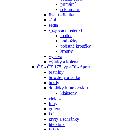
primární
sekundární
řízení - řidítka
sání
sedla
spojovací materiál
matice
podložky
pojistné kroužky
šrouby
výbava
výfuky a kolena
ČZ - ČZ 175 typ 470 - Sport
blatníky
bowdeny a lanka
brzdy
doplňky k motocyklu
klaksony
elektro
filtry
gufera
kola
kryty a schránky
literatura
ložiska