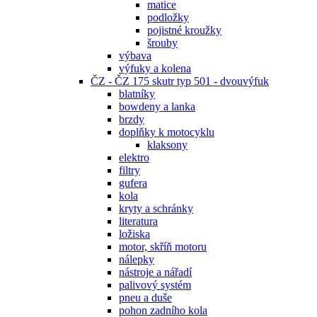
matice
podložky
pojistné kroužky
šrouby
výbava
výfuky a kolena
ČZ - ČZ 175 skutr typ 501 - dvouvýfuk
blatníky
bowdeny a lanka
brzdy
doplňky k motocyklu
klaksony
elektro
filtry
gufera
kola
kryty a schránky
literatura
ložiska
motor, skříň motoru
nálepky
nástroje a nářadí
palivový systém
pneu a duše
pohon zadního kola