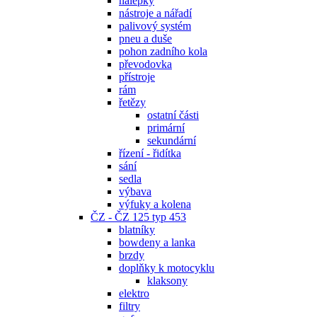
nálepky
nástroje a nářadí
palivový systém
pneu a duše
pohon zadního kola
převodovka
přístroje
rám
řetězy
ostatní části
primární
sekundární
řízení - řidítka
sání
sedla
výbava
výfuky a kolena
ČZ - ČZ 125 typ 453
blatníky
bowdeny a lanka
brzdy
doplňky k motocyklu
klaksony
elektro
filtry