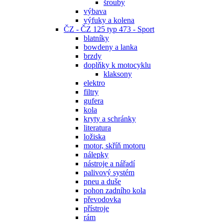
šrouby
výbava
výfuky a kolena
ČZ - ČZ 125 typ 473 - Sport
blatníky
bowdeny a lanka
brzdy
doplňky k motocyklu
klaksony
elektro
filtry
gufera
kola
kryty a schránky
literatura
ložiska
motor, skříň motoru
nálepky
nástroje a nářadí
palivový systém
pneu a duše
pohon zadního kola
převodovka
přístroje
rám