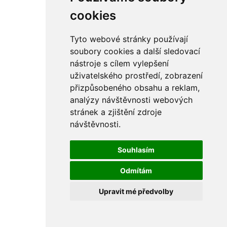
rám
řetězy
cookies
ostatní části
primární
sekundární
Tyto webové stránky používají
řízení - řidítka
soubory cookies a další sledovací
sání
nástroje s cílem vylepšení
sedla
spojovací materiál
uživatelského prostředí, zobrazení
matice
přizpůsobeného obsahu a reklam,
podložky
analýzy návštěvnosti webových
pojistné kroužky
šrouby
stránek a zjištění zdroje
výbava
návštěvnosti.
výfuky a kolena
ČZ - ČZ 380 typ 514 cross
blatníky
Souhlasím
bowdeny a lanka
brzdy
Odmítám
elektro
filtry
Upravit mé předvolby
gufera
kola
kryty a schránky
literatura