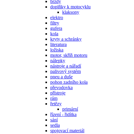
brzdy
doplňky k motocyklu
klaksony
elektro
filtry
gufera
kola
kryty a schránky
literatura
ložiska
motor, skříň motoru
nálepky
nástroje a nářadí
palivový systém
pneu a duše
pohon zadního kola
převodovka
přístroje
rám
řetězy
primární
řízení - řidítka
sání
sedla
spojovací materiál