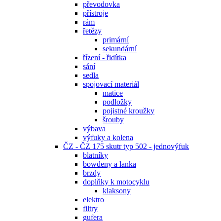
převodovka
přístroje
rám
řetězy
primární
sekundární
řízení - řidítka
sání
sedla
spojovací materiál
matice
podložky
pojistné kroužky
šrouby
výbava
výfuky a kolena
ČZ - ČZ 175 skutr typ 502 - jednovýfuk
blatníky
bowdeny a lanka
brzdy
doplňky k motocyklu
klaksony
elektro
filtry
gufera