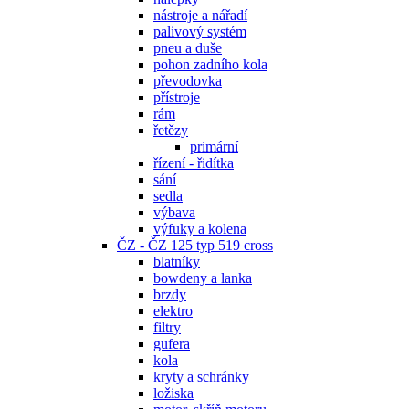
nástroje a nářadí
palivový systém
pneu a duše
pohon zadního kola
převodovka
přístroje
rám
řetězy
primární
řízení - řidítka
sání
sedla
výbava
výfuky a kolena
ČZ - ČZ 125 typ 519 cross
blatníky
bowdeny a lanka
brzdy
elektro
filtry
gufera
kola
kryty a schránky
ložiska