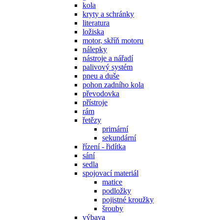
kola
kryty a schránky
literatura
ložiska
motor, skříň motoru
nálepky
nástroje a nářadí
palivový systém
pneu a duše
pohon zadního kola
převodovka
přístroje
rám
řetězy
primární
sekundární
řízení - řidítka
sání
sedla
spojovací materiál
matice
podložky
pojistné kroužky
šrouby
výbava