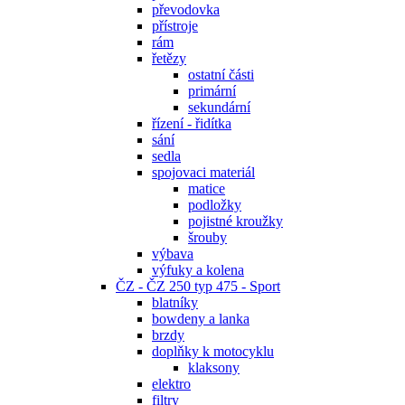
převodovka
přístroje
rám
řetězy
ostatní části
primární
sekundární
řízení - řidítka
sání
sedla
spojovaci materiál
matice
podložky
pojistné kroužky
šrouby
výbava
výfuky a kolena
ČZ - ČZ 250 typ 475 - Sport
blatníky
bowdeny a lanka
brzdy
doplňky k motocyklu
klaksony
elektro
filtry