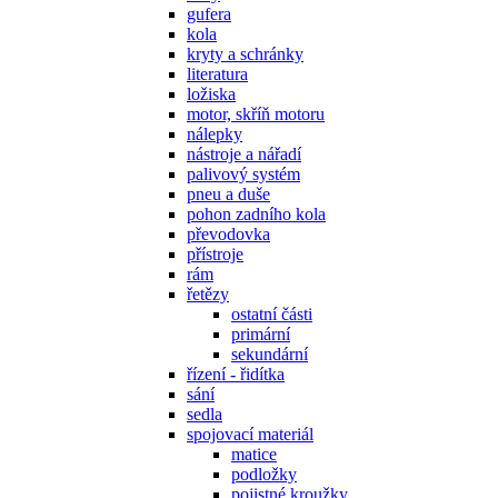
gufera
kola
kryty a schránky
literatura
ložiska
motor, skříň motoru
nálepky
nástroje a nářadí
palivový systém
pneu a duše
pohon zadního kola
převodovka
přístroje
rám
řetězy
ostatní části
primární
sekundární
řízení - řidítka
sání
sedla
spojovací materiál
matice
podložky
pojistné kroužky