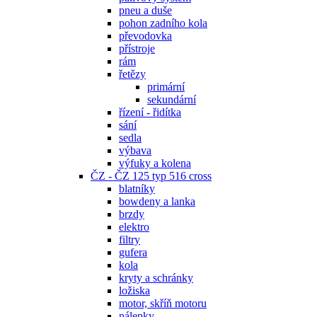
pneu a duše
pohon zadního kola
převodovka
přístroje
rám
řetězy
primární
sekundární
řízení - řidítka
sání
sedla
výbava
výfuky a kolena
ČZ - ČZ 125 typ 516 cross
blatníky
bowdeny a lanka
brzdy
elektro
filtry
gufera
kola
kryty a schránky
ložiska
motor, skříň motoru
nálepky