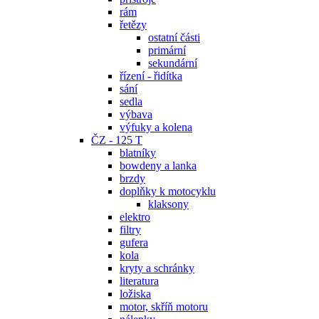
rám
řetězy
ostatní části
primární
sekundární
řízení - řidítka
sání
sedla
výbava
výfuky a kolena
ČZ - 125 T
blatníky
bowdeny a lanka
brzdy
doplňky k motocyklu
klaksony
elektro
filtry
gufera
kola
kryty a schránky
literatura
ložiska
motor, skříň motoru