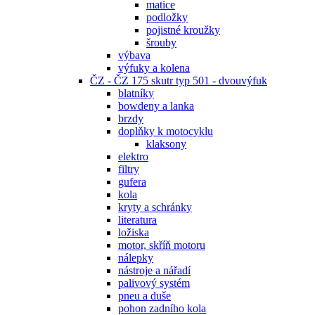
matice
podložky
pojistné kroužky
šrouby
výbava
výfuky a kolena
ČZ - ČZ 175 skutr typ 501 - dvouvýfuk
blatníky
bowdeny a lanka
brzdy
doplňky k motocyklu
klaksony
elektro
filtry
gufera
kola
kryty a schránky
literatura
ložiska
motor, skříň motoru
nálepky
nástroje a nářadí
palivový systém
pneu a duše
pohon zadního kola