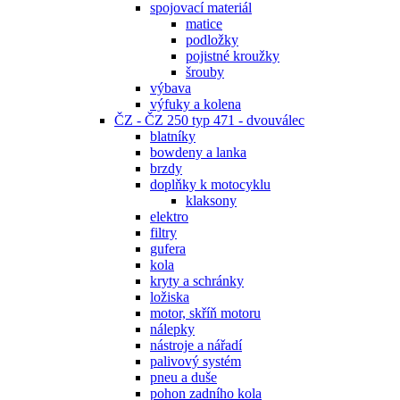
spojovací materiál
matice
podložky
pojistné kroužky
šrouby
výbava
výfuky a kolena
ČZ - ČZ 250 typ 471 - dvouválec
blatníky
bowdeny a lanka
brzdy
doplňky k motocyklu
klaksony
elektro
filtry
gufera
kola
kryty a schránky
ložiska
motor, skříň motoru
nálepky
nástroje a nářadí
palivový systém
pneu a duše
pohon zadního kola