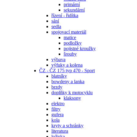
primární
sekundární
řízení - řidítka
sání
sedla
spojovací materiál
matice
podložky
pojistné kroužky
šrouby
výbava
výfuky a kolena
ČZ - ČZ 175 typ 470 - Sport
blatníky
bowdeny a lanka
brzdy
doplňky k motocyklu
klaksony
elektro
filtry
gufera
kola
kryty a schránky
literatura
ložiska