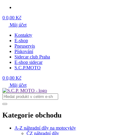
0
0,00 Kč
Můj účet
Kontakty
E-shop
Pneuservis
Pískování
Sidecar club Praha
E-shop sidecar
S.C.P.MOTO
0
0,00 Kč
Můj účet
Kategorie obchodu
A-Z náhradní díly na motocykly
ČZ náhradní díly