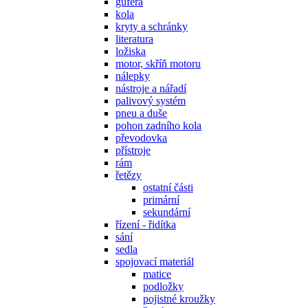
gufera
kola
kryty a schránky
literatura
ložiska
motor, skříň motoru
nálepky
nástroje a nářadí
palivový systém
pneu a duše
pohon zadního kola
převodovka
přístroje
rám
řetězy
ostatní části
primární
sekundární
řízení - řidítka
sání
sedla
spojovací materiál
matice
podložky
pojistné kroužky