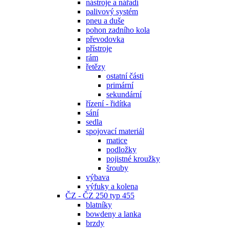
nástroje a nářadí
palivový systém
pneu a duše
pohon zadního kola
převodovka
přístroje
rám
řetězy
ostatní části
primární
sekundární
řízení - řidítka
sání
sedla
spojovací materiál
matice
podložky
pojistné kroužky
šrouby
výbava
výfuky a kolena
ČZ - ČZ 250 typ 455
blatníky
bowdeny a lanka
brzdy