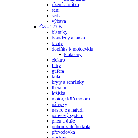
řízení - řidítka
sání
sedla
výbava
ČZ - 125 B
blatníky
bowdeny a lanka
brzdy
doplňky k motocyklu
klaksony
elektro
filtry
gufera
kola
kryty a schránky
literatura
ložiska
motor, skříň motoru
nálepky
nástroje a nářadí
palivový systém
pneu a duše
pohon zadního kola
převodovka
přístroje