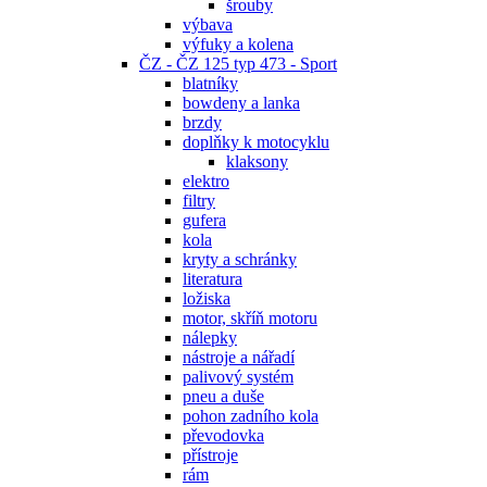
šrouby
výbava
výfuky a kolena
ČZ - ČZ 125 typ 473 - Sport
blatníky
bowdeny a lanka
brzdy
doplňky k motocyklu
klaksony
elektro
filtry
gufera
kola
kryty a schránky
literatura
ložiska
motor, skříň motoru
nálepky
nástroje a nářadí
palivový systém
pneu a duše
pohon zadního kola
převodovka
přístroje
rám