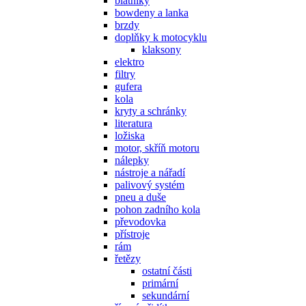
blatníky
bowdeny a lanka
brzdy
doplňky k motocyklu
klaksony
elektro
filtry
gufera
kola
kryty a schránky
literatura
ložiska
motor, skříň motoru
nálepky
nástroje a nářadí
palivový systém
pneu a duše
pohon zadního kola
převodovka
přístroje
rám
řetězy
ostatní části
primární
sekundární