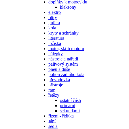
doplňky k motocyklu
klaksony
elektro
filtry
gufera
kola
kryty a schránky
literatura
ložiska
motor, skříň motoru
nálepky
nástroje a nářadí
palivový systém
pneu a duše
pohon zadního kola
převodovka
přístroje
rám
řetězy
ostatní části
primární
sekundární
řízení - řidítka
sání
sedla