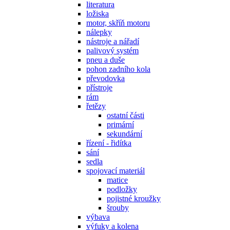
literatura
ložiska
motor, skříň motoru
nálepky
nástroje a nářadí
palivový systém
pneu a duše
pohon zadního kola
převodovka
přístroje
rám
řetězy
ostatní části
primární
sekundární
řízení - řidítka
sání
sedla
spojovací materiál
matice
podložky
pojistné kroužky
šrouby
výbava
výfuky a kolena