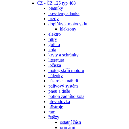
ČZ - ČZ 125 typ 488
blatníky
bowdeny a lanka
brzdy
doplňky k motocyklu
klaksony
elektro
filtry
gufera
kola
kryty a schránky
literatura
ložiska
motor, skříň motoru
nálepky
nástroje a nářadí
palivový systém
pneu a duše
pohon zadního kola
převodovka
přístroje
rám
řetězy
ostatní části
primární