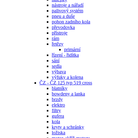
nástroje a nářadí
palivový systém
pneu a duše
pohon zadního kola
převodovka
přístroje
rám
řetězy
primární
řízení - řidítka
sání
sedla
výbava
výfuky a kolena
ČZ - ČZ 125 typ 519 cross
blatníky
bowdeny a lanka
brzdy
elektro
filtry
gufera
kola
kryty a schránky
ložiska