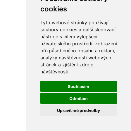
rám
řetězy
cookies
ostatní části
primární
sekundární
Tyto webové stránky používají
řízení - řidítka
soubory cookies a další sledovací
sání
nástroje s cílem vylepšení
sedla
spojovací materiál
uživatelského prostředí, zobrazení
matice
přizpůsobeného obsahu a reklam,
podložky
analýzy návštěvnosti webových
pojistné kroužky
šrouby
stránek a zjištění zdroje
výbava
návštěvnosti.
výfuky a kolena
ČZ - ČZ 380 typ 514 cross
blatníky
Souhlasím
bowdeny a lanka
brzdy
Odmítám
elektro
filtry
Upravit mé předvolby
gufera
kola
kryty a schránky
literatura