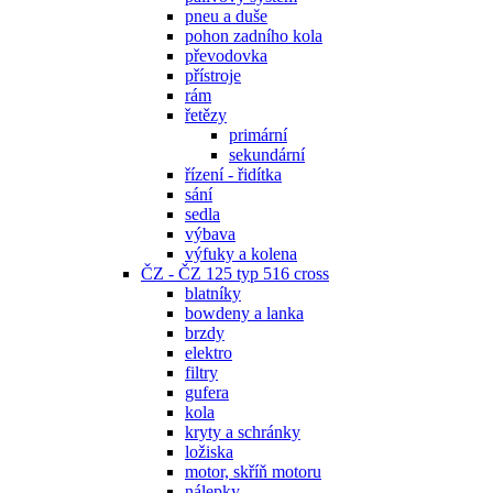
pneu a duše
pohon zadního kola
převodovka
přístroje
rám
řetězy
primární
sekundární
řízení - řidítka
sání
sedla
výbava
výfuky a kolena
ČZ - ČZ 125 typ 516 cross
blatníky
bowdeny a lanka
brzdy
elektro
filtry
gufera
kola
kryty a schránky
ložiska
motor, skříň motoru
nálepky