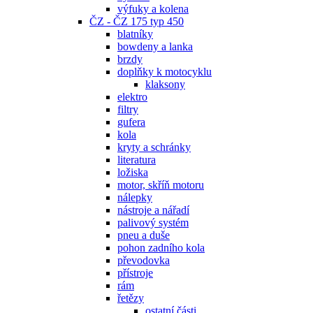
výfuky a kolena
ČZ - ČZ 175 typ 450
blatníky
bowdeny a lanka
brzdy
doplňky k motocyklu
klaksony
elektro
filtry
gufera
kola
kryty a schránky
literatura
ložiska
motor, skříň motoru
nálepky
nástroje a nářadí
palivový systém
pneu a duše
pohon zadního kola
převodovka
přístroje
rám
řetězy
ostatní části