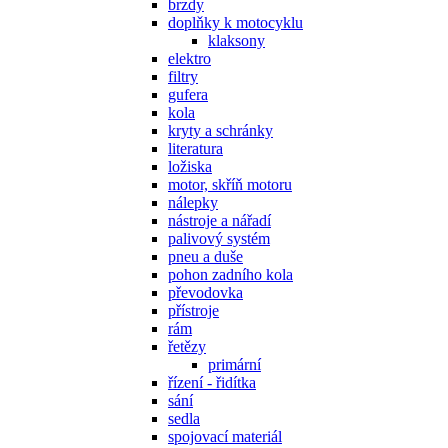
brzdy
doplňky k motocyklu
klaksony
elektro
filtry
gufera
kola
kryty a schránky
literatura
ložiska
motor, skříň motoru
nálepky
nástroje a nářadí
palivový systém
pneu a duše
pohon zadního kola
převodovka
přístroje
rám
řetězy
primární
řízení - řidítka
sání
sedla
spojovací materiál