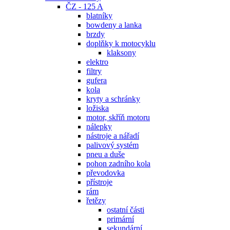
ČZ - 125 A
blatníky
bowdeny a lanka
brzdy
doplňky k motocyklu
klaksony
elektro
filtry
gufera
kola
kryty a schránky
ložiska
motor, skříň motoru
nálepky
nástroje a nářadí
palivový systém
pneu a duše
pohon zadního kola
převodovka
přístroje
rám
řetězy
ostatní části
primární
sekundární