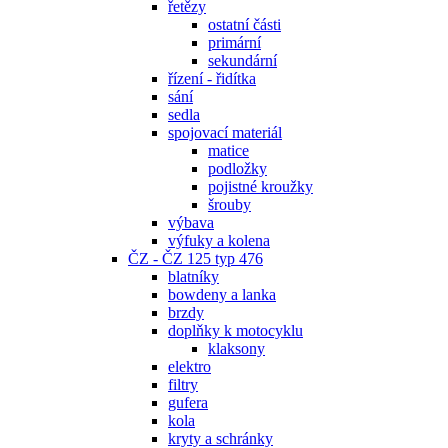
řetězy
ostatní části
primární
sekundární
řízení - řidítka
sání
sedla
spojovací materiál
matice
podložky
pojistné kroužky
šrouby
výbava
výfuky a kolena
ČZ - ČZ 125 typ 476
blatníky
bowdeny a lanka
brzdy
doplňky k motocyklu
klaksony
elektro
filtry
gufera
kola
kryty a schránky