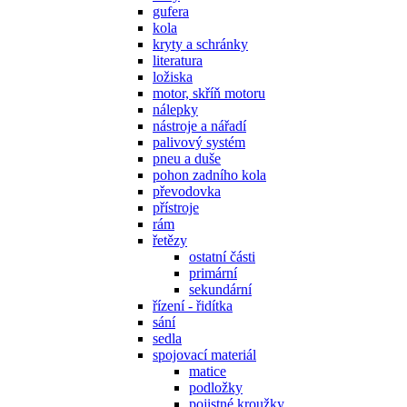
gufera
kola
kryty a schránky
literatura
ložiska
motor, skříň motoru
nálepky
nástroje a nářadí
palivový systém
pneu a duše
pohon zadního kola
převodovka
přístroje
rám
řetězy
ostatní části
primární
sekundární
řízení - řidítka
sání
sedla
spojovací materiál
matice
podložky
pojistné kroužky