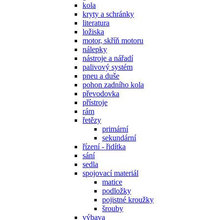
kola
kryty a schránky
literatura
ložiska
motor, skříň motoru
nálepky
nástroje a nářadí
palivový systém
pneu a duše
pohon zadního kola
převodovka
přístroje
rám
řetězy
primární
sekundární
řízení - řidítka
sání
sedla
spojovací materiál
matice
podložky
pojistné kroužky
šrouby
výbava