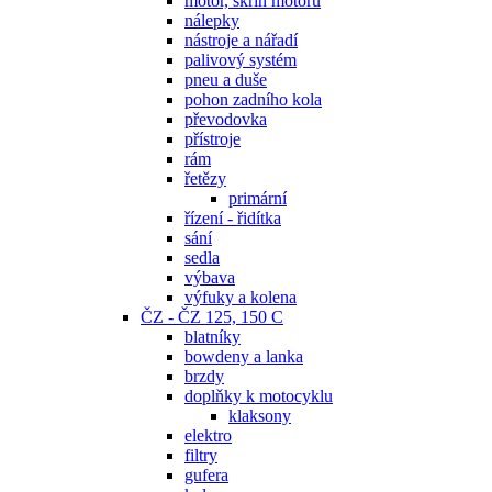
motor, skříň motoru
nálepky
nástroje a nářadí
palivový systém
pneu a duše
pohon zadního kola
převodovka
přístroje
rám
řetězy
primární
řízení - řidítka
sání
sedla
výbava
výfuky a kolena
ČZ - ČZ 125, 150 C
blatníky
bowdeny a lanka
brzdy
doplňky k motocyklu
klaksony
elektro
filtry
gufera