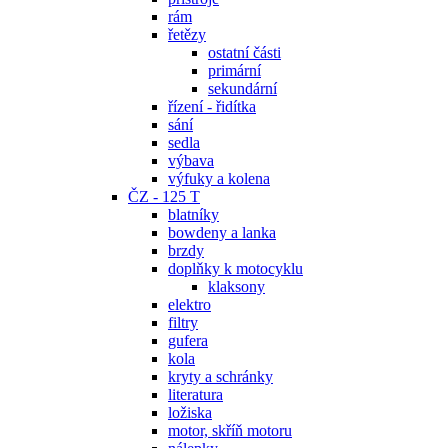
rám
řetězy
ostatní části
primární
sekundární
řízení - řidítka
sání
sedla
výbava
výfuky a kolena
ČZ - 125 T
blatníky
bowdeny a lanka
brzdy
doplňky k motocyklu
klaksony
elektro
filtry
gufera
kola
kryty a schránky
literatura
ložiska
motor, skříň motoru