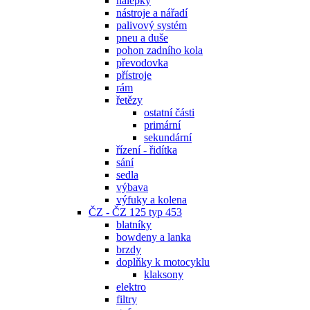
nálepky
nástroje a nářadí
palivový systém
pneu a duše
pohon zadního kola
převodovka
přístroje
rám
řetězy
ostatní části
primární
sekundární
řízení - řidítka
sání
sedla
výbava
výfuky a kolena
ČZ - ČZ 125 typ 453
blatníky
bowdeny a lanka
brzdy
doplňky k motocyklu
klaksony
elektro
filtry