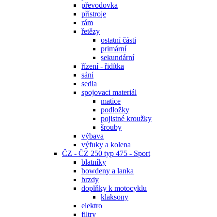
převodovka
přístroje
rám
řetězy
ostatní části
primární
sekundární
řízení - řidítka
sání
sedla
spojovaci materiál
matice
podložky
pojistné kroužky
šrouby
výbava
výfuky a kolena
ČZ - ČZ 250 typ 475 - Sport
blatníky
bowdeny a lanka
brzdy
doplňky k motocyklu
klaksony
elektro
filtry