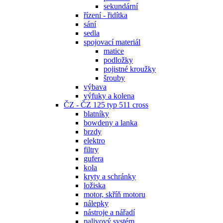
sekundární
řízení - řidítka
sání
sedla
spojovací materiál
matice
podložky
pojistné kroužky
šrouby
výbava
výfuky a kolena
ČZ - ČZ 125 typ 511 cross
blatníky
bowdeny a lanka
brzdy
elektro
filtry
gufera
kola
kryty a schránky
ložiska
motor, skříň motoru
nálepky
nástroje a nářadí
palivový systém