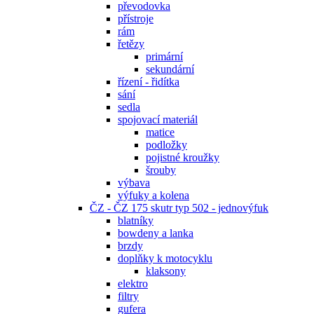
převodovka
přístroje
rám
řetězy
primární
sekundární
řízení - řidítka
sání
sedla
spojovací materiál
matice
podložky
pojistné kroužky
šrouby
výbava
výfuky a kolena
ČZ - ČZ 175 skutr typ 502 - jednovýfuk
blatníky
bowdeny a lanka
brzdy
doplňky k motocyklu
klaksony
elektro
filtry
gufera