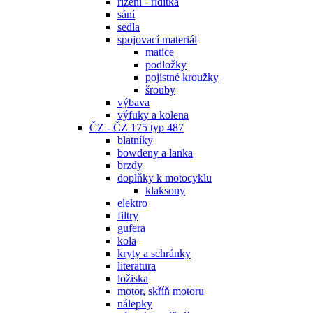
řízení - řidítka
sání
sedla
spojovací materiál
matice
podložky
pojistné kroužky
šrouby
výbava
výfuky a kolena
ČZ - ČZ 175 typ 487
blatníky
bowdeny a lanka
brzdy
doplňky k motocyklu
klaksony
elektro
filtry
gufera
kola
kryty a schránky
literatura
ložiska
motor, skříň motoru
nálepky