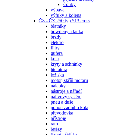
šrouby
výbava
výfuky a kolena
ČZ - ČZ 250 typ 513 cross
blatníky
bowdeny a lanka
brzdy
elektro
filtry
gufera
kola
kryty a schránky
literatura
ložiska
motor, skříň motoru
nálepky
nástroje a nářadí
palivový systém
pneu a duše
pohon zadního kola
převodovka
přístroje
rám
řetězy
řízení - řidítka