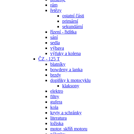
rám
řetězy
ostatní části
primární
sekundární
řízení - řidítka
sání
sedla
výbava
výfuky a kolena
ČZ - 125 T
blatníky
bowdeny a lanka
brzdy
doplňky k motocyklu
klaksony
elektro
filtry
gufera
kola
kryty a schránky
literatura
ložiska
motor, skříň motoru