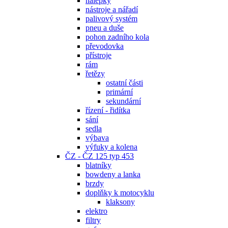
nálepky
nástroje a nářadí
palivový systém
pneu a duše
pohon zadního kola
převodovka
přístroje
rám
řetězy
ostatní části
primární
sekundární
řízení - řidítka
sání
sedla
výbava
výfuky a kolena
ČZ - ČZ 125 typ 453
blatníky
bowdeny a lanka
brzdy
doplňky k motocyklu
klaksony
elektro
filtry