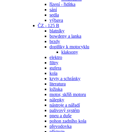
řízení - řidítka
sání
sedla
výbava
ČZ - 125 B
blatníky
bowdeny a lanka
brzdy
doplňky k motocyklu
klaksony
elektro
filtry
gufera
kola
kryty a schránky
literatura
ložiska
motor, skříň motoru
nálepky
nástroje a nářadí
palivový systém
pneu a duše
pohon zadního kola
převodovka
přístroje