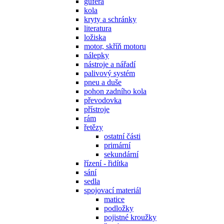
gufera
kola
kryty a schránky
literatura
ložiska
motor, skříň motoru
nálepky
nástroje a nářadí
palivový systém
pneu a duše
pohon zadního kola
převodovka
přístroje
rám
řetězy
ostatní části
primární
sekundární
řízení - řidítka
sání
sedla
spojovací materiál
matice
podložky
pojistné kroužky