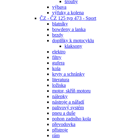
šrouby
výbava
výfuky a kolena
ČZ - ČZ 125 typ 473 - Sport
blatníky
bowdeny a lanka
brzdy
doplňky k motocyklu
klaksony
elektro
filtry
gufera
kola
kryty a schránky
literatura
ložiska
motor, skříň motoru
nálepky
nástroje a nářadí
palivový systém
pneu a duše
pohon zadního kola
převodovka
přístroje
rám