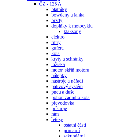
ČZ - 125 A
blatníky
bowdeny a lanka
brzdy
doplňky k motocyklu
klaksony
elektro
filtry
gufera
kola
kryty a schránky
ložiska
motor, skříň motoru
nálepky
nástroje a nářadí
palivový systém
pneu a duše
pohon zadního kola
převodovka
přístroje
rám
řetězy
ostatní části
primární
sekundární