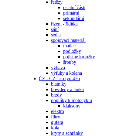
řetězy
ostatní části
primární
sekundární
řízení - řidítka
sání
sedla
spojovací materiál
matice
podložky
pojistné kroužky
šrouby
výbava
výfuky a kolena
ČZ - ČZ 125 typ 476
blatníky
bowdeny a lanka
brzdy
doplňky k motocyklu
klaksony
elektro
filtry
gufera
kola
kryty a schránky