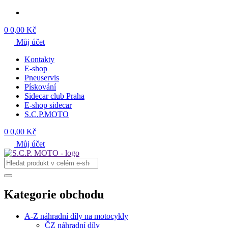
0
0,00 Kč
Můj účet
Kontakty
E-shop
Pneuservis
Pískování
Sidecar club Praha
E-shop sidecar
S.C.P.MOTO
0
0,00 Kč
Můj účet
Kategorie obchodu
A-Z náhradní díly na motocykly
ČZ náhradní díly