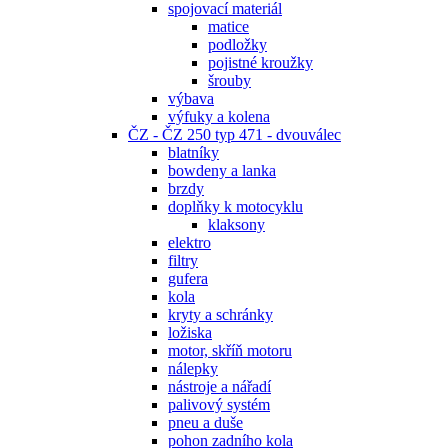
spojovací materiál
matice
podložky
pojistné kroužky
šrouby
výbava
výfuky a kolena
ČZ - ČZ 250 typ 471 - dvouválec
blatníky
bowdeny a lanka
brzdy
doplňky k motocyklu
klaksony
elektro
filtry
gufera
kola
kryty a schránky
ložiska
motor, skříň motoru
nálepky
nástroje a nářadí
palivový systém
pneu a duše
pohon zadního kola