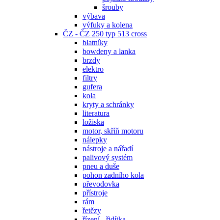
šrouby
výbava
výfuky a kolena
ČZ - ČZ 250 typ 513 cross
blatníky
bowdeny a lanka
brzdy
elektro
filtry
gufera
kola
kryty a schránky
literatura
ložiska
motor, skříň motoru
nálepky
nástroje a nářadí
palivový systém
pneu a duše
pohon zadního kola
převodovka
přístroje
rám
řetězy
řízení - řidítka