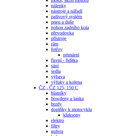
motor, skříň motoru
nálepky
nástroje a nářadí
palivový systém
pneu a duše
pohon zadního kola
převodovka
přístroje
rám
řetězy
primární
řízení - řidítka
sání
sedla
výbava
výfuky a kolena
ČZ - ČZ 125, 150 C
blatníky
bowdeny a lanka
brzdy
doplňky k motocyklu
klaksony
elektro
filtry
gufera