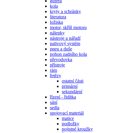
gufera
kola
kryty a schránky
literatura
ložiska
motor, skříň motoru
nálepky
nástroje a nářadí
palivový systém
pneu a duše
pohon zadního kola
převodovka
přístroje
rám
řetězy
ostatní části
primární
sekundární
řízení - řidítka
sání
sedla
spojovací materiál
matice
podložky
pojistné kroužky