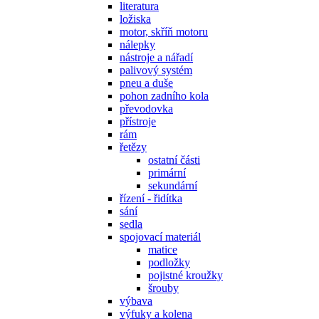
literatura
ložiska
motor, skříň motoru
nálepky
nástroje a nářadí
palivový systém
pneu a duše
pohon zadního kola
převodovka
přístroje
rám
řetězy
ostatní části
primární
sekundární
řízení - řidítka
sání
sedla
spojovací materiál
matice
podložky
pojistné kroužky
šrouby
výbava
výfuky a kolena