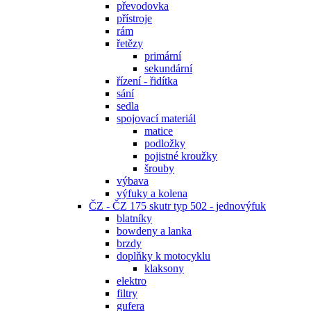
převodovka
přístroje
rám
řetězy
primární
sekundární
řízení - řidítka
sání
sedla
spojovací materiál
matice
podložky
pojistné kroužky
šrouby
výbava
výfuky a kolena
ČZ - ČZ 175 skutr typ 502 - jednovýfuk
blatníky
bowdeny a lanka
brzdy
doplňky k motocyklu
klaksony
elektro
filtry
gufera