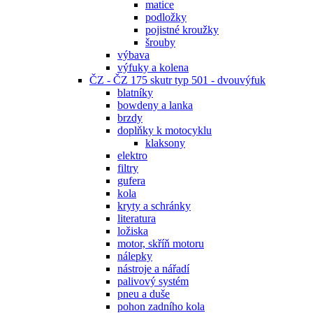
matice
podložky
pojistné kroužky
šrouby
výbava
výfuky a kolena
ČZ - ČZ 175 skutr typ 501 - dvouvýfuk
blatníky
bowdeny a lanka
brzdy
doplňky k motocyklu
klaksony
elektro
filtry
gufera
kola
kryty a schránky
literatura
ložiska
motor, skříň motoru
nálepky
nástroje a nářadí
palivový systém
pneu a duše
pohon zadního kola