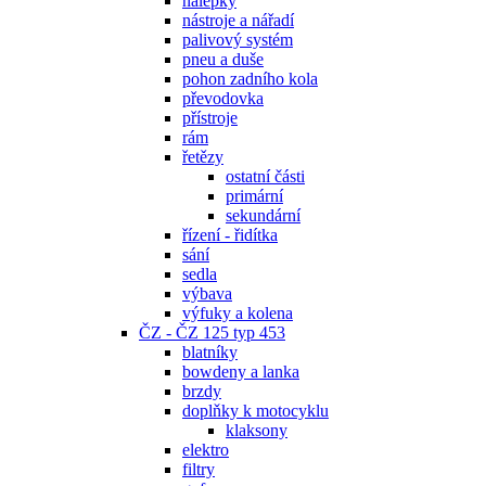
nálepky
nástroje a nářadí
palivový systém
pneu a duše
pohon zadního kola
převodovka
přístroje
rám
řetězy
ostatní části
primární
sekundární
řízení - řidítka
sání
sedla
výbava
výfuky a kolena
ČZ - ČZ 125 typ 453
blatníky
bowdeny a lanka
brzdy
doplňky k motocyklu
klaksony
elektro
filtry