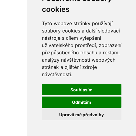
rám
řetězy
cookies
ostatní části
primární
sekundární
Tyto webové stránky používají
řízení - řidítka
soubory cookies a další sledovací
sání
nástroje s cílem vylepšení
sedla
spojovací materiál
uživatelského prostředí, zobrazení
matice
přizpůsobeného obsahu a reklam,
podložky
analýzy návštěvnosti webových
pojistné kroužky
šrouby
stránek a zjištění zdroje
výbava
návštěvnosti.
výfuky a kolena
ČZ - ČZ 380 typ 514 cross
blatníky
Souhlasím
bowdeny a lanka
brzdy
Odmítám
elektro
filtry
Upravit mé předvolby
gufera
kola
kryty a schránky
literatura