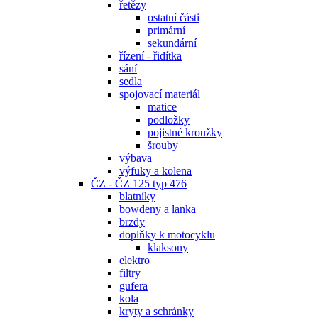
řetězy
ostatní části
primární
sekundární
řízení - řidítka
sání
sedla
spojovací materiál
matice
podložky
pojistné kroužky
šrouby
výbava
výfuky a kolena
ČZ - ČZ 125 typ 476
blatníky
bowdeny a lanka
brzdy
doplňky k motocyklu
klaksony
elektro
filtry
gufera
kola
kryty a schránky