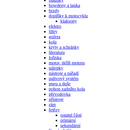
blatníky
bowdeny a lanka
brzdy
doplňky k motocyklu
klaksony
elektro
filtry
gufera
kola
kryty a schránky
literatura
ložiska
motor, skříň motoru
nálepky
nástroje a nářadí
palivový systém
pneu a duše
pohon zadního kola
převodovka
přístroje
rám
řetězy
ostatní části
primární
sekundární