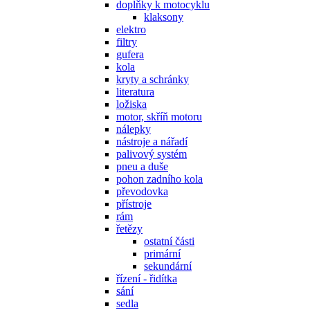
doplňky k motocyklu
klaksony
elektro
filtry
gufera
kola
kryty a schránky
literatura
ložiska
motor, skříň motoru
nálepky
nástroje a nářadí
palivový systém
pneu a duše
pohon zadního kola
převodovka
přístroje
rám
řetězy
ostatní části
primární
sekundární
řízení - řidítka
sání
sedla