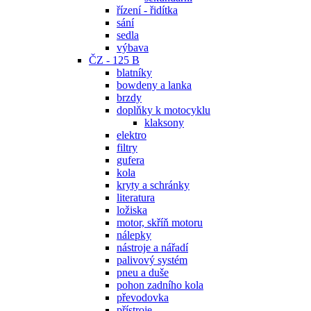
řízení - řidítka
sání
sedla
výbava
ČZ - 125 B
blatníky
bowdeny a lanka
brzdy
doplňky k motocyklu
klaksony
elektro
filtry
gufera
kola
kryty a schránky
literatura
ložiska
motor, skříň motoru
nálepky
nástroje a nářadí
palivový systém
pneu a duše
pohon zadního kola
převodovka
přístroje