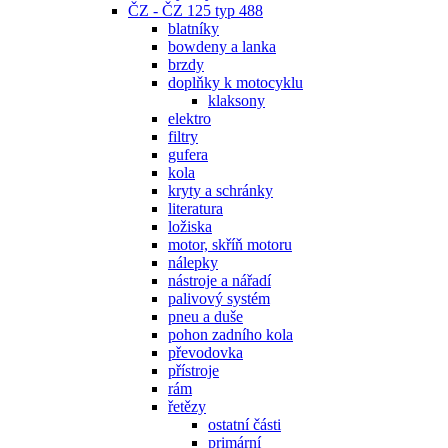
ČZ - ČZ 125 typ 488
blatníky
bowdeny a lanka
brzdy
doplňky k motocyklu
klaksony
elektro
filtry
gufera
kola
kryty a schránky
literatura
ložiska
motor, skříň motoru
nálepky
nástroje a nářadí
palivový systém
pneu a duše
pohon zadního kola
převodovka
přístroje
rám
řetězy
ostatní části
primární