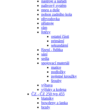
nástroje a nářadí
palivový systém
pneu a duše
pohon zadního kola
převodovka
přístroje
rám
řetězy
ostatní části
primární
sekundární
řízení - řidítka
sání
sedla
spojovací materiál
matice
podložky
pojistné kroužky
šrouby
výbava
výfuky a kolena
ČZ - ČZ 250 typ 455
blatníky
bowdeny a lanka
brzdy