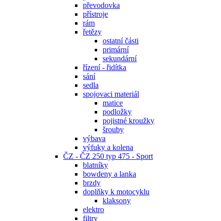
převodovka
přístroje
rám
řetězy
ostatní části
primární
sekundární
řízení - řidítka
sání
sedla
spojovaci materiál
matice
podložky
pojistné kroužky
šrouby
výbava
výfuky a kolena
ČZ - ČZ 250 typ 475 - Sport
blatníky
bowdeny a lanka
brzdy
doplňky k motocyklu
klaksony
elektro
filtry