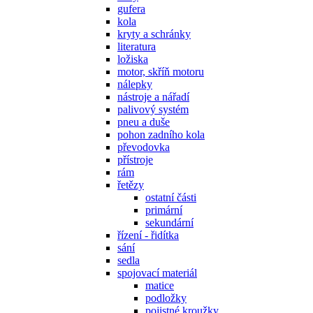
gufera
kola
kryty a schránky
literatura
ložiska
motor, skříň motoru
nálepky
nástroje a nářadí
palivový systém
pneu a duše
pohon zadního kola
převodovka
přístroje
rám
řetězy
ostatní části
primární
sekundární
řízení - řidítka
sání
sedla
spojovací materiál
matice
podložky
pojistné kroužky