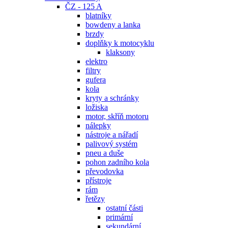
ČZ - 125 A
blatníky
bowdeny a lanka
brzdy
doplňky k motocyklu
klaksony
elektro
filtry
gufera
kola
kryty a schránky
ložiska
motor, skříň motoru
nálepky
nástroje a nářadí
palivový systém
pneu a duše
pohon zadního kola
převodovka
přístroje
rám
řetězy
ostatní části
primární
sekundární