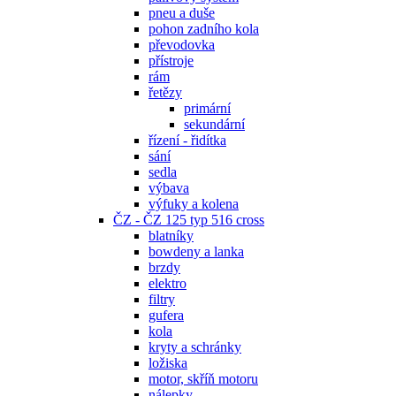
pneu a duše
pohon zadního kola
převodovka
přístroje
rám
řetězy
primární
sekundární
řízení - řidítka
sání
sedla
výbava
výfuky a kolena
ČZ - ČZ 125 typ 516 cross
blatníky
bowdeny a lanka
brzdy
elektro
filtry
gufera
kola
kryty a schránky
ložiska
motor, skříň motoru
nálepky