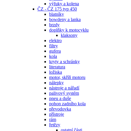
výfuky a kolena
ČZ - ČZ 175 typ 450
blatníky
bowdeny a lanka
brzdy
doplňky k motocyklu
klaksony
elektro
filtry
gufera
kola
kryty a schránky
literatura
ložiska
motor, skříň motoru
nálepky
nástroje a nářadí
palivový systém
pneu a duše
pohon zadního kola
převodovka
přístroje
rám
řetězy
ostatní části