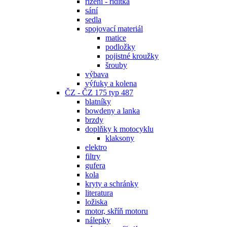
řízení - řidítka
sání
sedla
spojovací materiál
matice
podložky
pojistné kroužky
šrouby
výbava
výfuky a kolena
ČZ - ČZ 175 typ 487
blatníky
bowdeny a lanka
brzdy
doplňky k motocyklu
klaksony
elektro
filtry
gufera
kola
kryty a schránky
literatura
ložiska
motor, skříň motoru
nálepky