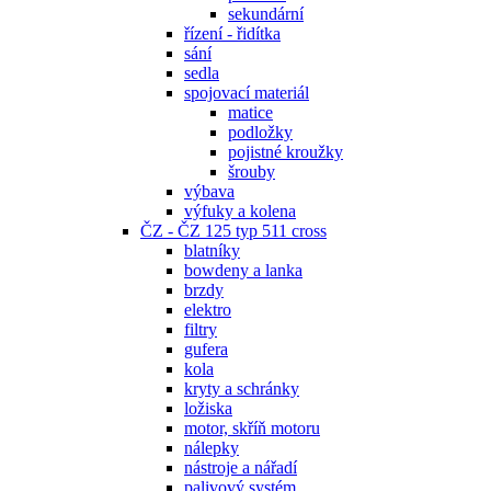
sekundární
řízení - řidítka
sání
sedla
spojovací materiál
matice
podložky
pojistné kroužky
šrouby
výbava
výfuky a kolena
ČZ - ČZ 125 typ 511 cross
blatníky
bowdeny a lanka
brzdy
elektro
filtry
gufera
kola
kryty a schránky
ložiska
motor, skříň motoru
nálepky
nástroje a nářadí
palivový systém