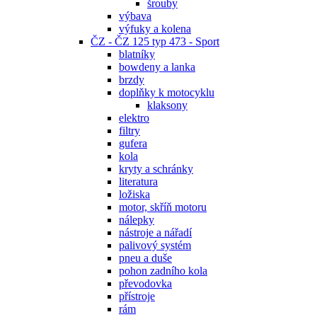
šrouby
výbava
výfuky a kolena
ČZ - ČZ 125 typ 473 - Sport
blatníky
bowdeny a lanka
brzdy
doplňky k motocyklu
klaksony
elektro
filtry
gufera
kola
kryty a schránky
literatura
ložiska
motor, skříň motoru
nálepky
nástroje a nářadí
palivový systém
pneu a duše
pohon zadního kola
převodovka
přístroje
rám