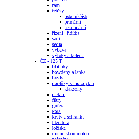
rám
řetězy
ostatní části
primární
sekundární
řízení - řidítka
sání
sedla
výbava
výfuky a kolena
ČZ - 125 T
blatníky
bowdeny a lanka
brzdy
doplňky k motocyklu
klaksony
elektro
filtry
gufera
kola
kryty a schránky
literatura
ložiska
motor, skříň motoru