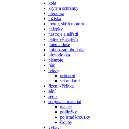
kola
kryty a schránky
literatura
ložiska
motor, skříň motoru
nálepky
nástroje a nářadí
palivový systém
pneu a duše
pohon zadního kola
převodovka
přístroje
rám
řetězy
primární
sekundární
řízení - řidítka
sání
sedla
spojovací materiál
matice
podložky
pojistné kroužky
šrouby
výbava