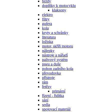
brzdy
doplňky k motocyklu
klaksony
elektro
filtry
gufera
kola
kryty a schránky
literatura
ložiska
motor, skříň motoru
nálepky
nástroje a nářadí
palivový systém
pneu a duše
pohon zadního kola
převodovka
přístroje
rám
řetězy
primární
řízení - řidítka
sání
sedla
spojovací materiál