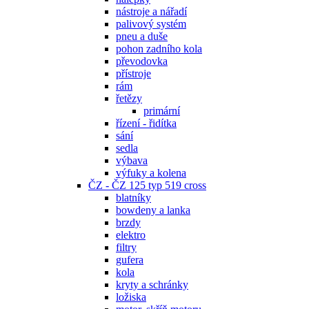
nástroje a nářadí
palivový systém
pneu a duše
pohon zadního kola
převodovka
přístroje
rám
řetězy
primární
řízení - řidítka
sání
sedla
výbava
výfuky a kolena
ČZ - ČZ 125 typ 519 cross
blatníky
bowdeny a lanka
brzdy
elektro
filtry
gufera
kola
kryty a schránky
ložiska