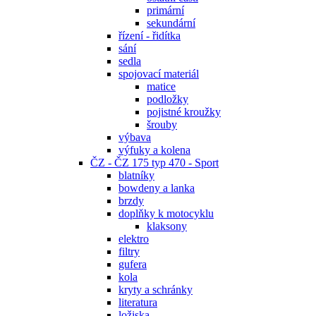
primární
sekundární
řízení - řidítka
sání
sedla
spojovací materiál
matice
podložky
pojistné kroužky
šrouby
výbava
výfuky a kolena
ČZ - ČZ 175 typ 470 - Sport
blatníky
bowdeny a lanka
brzdy
doplňky k motocyklu
klaksony
elektro
filtry
gufera
kola
kryty a schránky
literatura
ložiska