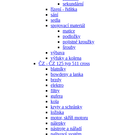
sekundární
řízení - řidítka
sání
sedla
spojovací materiál
matice
podložky
pojistné kroužky
šrouby
výbava
výfuky a kolena
ČZ - ČZ 125 typ 511 cross
blatníky
bowdeny a lanka
brzdy
elektro
filtry
gufera
kola
kryty a schránky
ložiska
motor, skříň motoru
nálepky
nástroje a nářadí
palivový systém