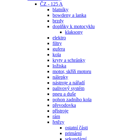
ČZ - 125 A
blatníky
bowdeny a lanka
brzdy
doplňky k motocyklu
klaksony
elektro
filtry
gufera
kola
kryty a schránky
ložiska
motor, skříň motoru
nálepky
nástroje a nářadí
palivový systém
pneu a duše
pohon zadního kola
převodovka
přístroje
rám
řetězy
ostatní části
primární
sekundární