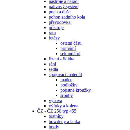
nástroje a nářadí
palivový systém
pneu a duše
pohon zadního kola
převodovka
přístroje
rám
řetězy
ostatní části
primární
sekundární
řízení - řidítka
sání
sedla
spojovací materiál
matice
podložky
pojistné kroužky
šrouby
výbava
výfuky a kolena
ČZ - ČZ 250 typ 455
blatníky
bowdeny a lanka
brzdy