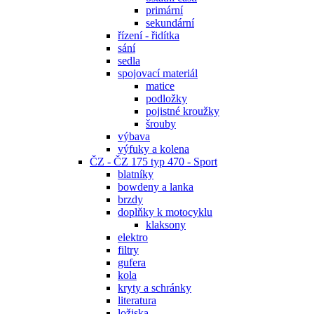
primární
sekundární
řízení - řidítka
sání
sedla
spojovací materiál
matice
podložky
pojistné kroužky
šrouby
výbava
výfuky a kolena
ČZ - ČZ 175 typ 470 - Sport
blatníky
bowdeny a lanka
brzdy
doplňky k motocyklu
klaksony
elektro
filtry
gufera
kola
kryty a schránky
literatura
ložiska