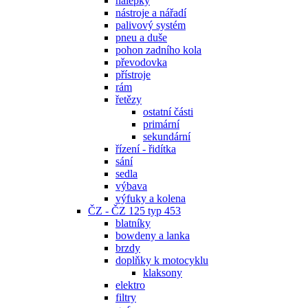
nálepky
nástroje a nářadí
palivový systém
pneu a duše
pohon zadního kola
převodovka
přístroje
rám
řetězy
ostatní části
primární
sekundární
řízení - řidítka
sání
sedla
výbava
výfuky a kolena
ČZ - ČZ 125 typ 453
blatníky
bowdeny a lanka
brzdy
doplňky k motocyklu
klaksony
elektro
filtry