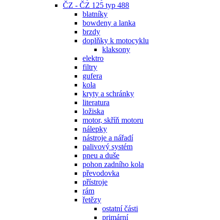
ČZ - ČZ 125 typ 488
blatníky
bowdeny a lanka
brzdy
doplňky k motocyklu
klaksony
elektro
filtry
gufera
kola
kryty a schránky
literatura
ložiska
motor, skříň motoru
nálepky
nástroje a nářadí
palivový systém
pneu a duše
pohon zadního kola
převodovka
přístroje
rám
řetězy
ostatní části
primární