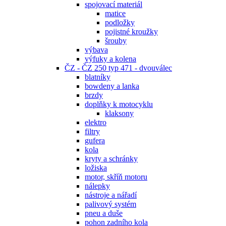
spojovací materiál
matice
podložky
pojistné kroužky
šrouby
výbava
výfuky a kolena
ČZ - ČZ 250 typ 471 - dvouválec
blatníky
bowdeny a lanka
brzdy
doplňky k motocyklu
klaksony
elektro
filtry
gufera
kola
kryty a schránky
ložiska
motor, skříň motoru
nálepky
nástroje a nářadí
palivový systém
pneu a duše
pohon zadního kola