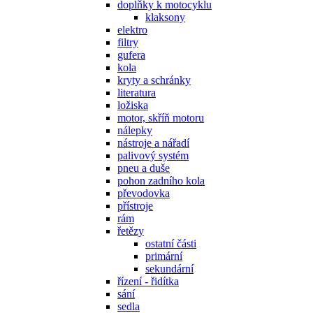
doplňky k motocyklu
klaksony
elektro
filtry
gufera
kola
kryty a schránky
literatura
ložiska
motor, skříň motoru
nálepky
nástroje a nářadí
palivový systém
pneu a duše
pohon zadního kola
převodovka
přístroje
rám
řetězy
ostatní části
primární
sekundární
řízení - řidítka
sání
sedla