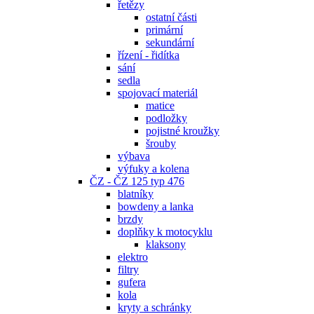
řetězy
ostatní části
primární
sekundární
řízení - řidítka
sání
sedla
spojovací materiál
matice
podložky
pojistné kroužky
šrouby
výbava
výfuky a kolena
ČZ - ČZ 125 typ 476
blatníky
bowdeny a lanka
brzdy
doplňky k motocyklu
klaksony
elektro
filtry
gufera
kola
kryty a schránky