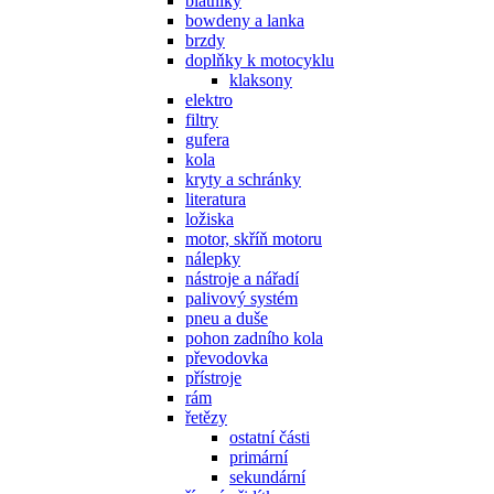
blatníky
bowdeny a lanka
brzdy
doplňky k motocyklu
klaksony
elektro
filtry
gufera
kola
kryty a schránky
literatura
ložiska
motor, skříň motoru
nálepky
nástroje a nářadí
palivový systém
pneu a duše
pohon zadního kola
převodovka
přístroje
rám
řetězy
ostatní části
primární
sekundární