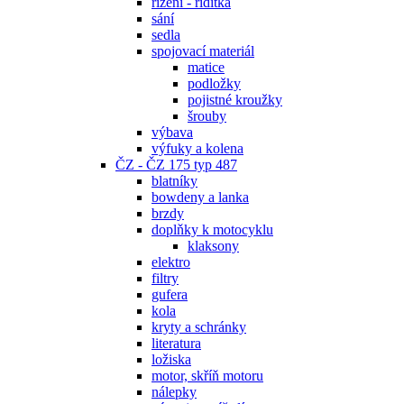
řízení - řidítka
sání
sedla
spojovací materiál
matice
podložky
pojistné kroužky
šrouby
výbava
výfuky a kolena
ČZ - ČZ 175 typ 487
blatníky
bowdeny a lanka
brzdy
doplňky k motocyklu
klaksony
elektro
filtry
gufera
kola
kryty a schránky
literatura
ložiska
motor, skříň motoru
nálepky