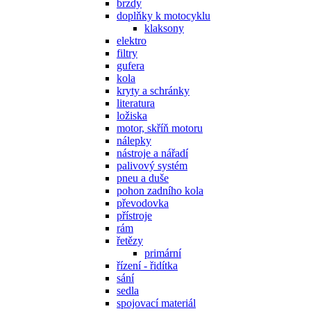
brzdy
doplňky k motocyklu
klaksony
elektro
filtry
gufera
kola
kryty a schránky
literatura
ložiska
motor, skříň motoru
nálepky
nástroje a nářadí
palivový systém
pneu a duše
pohon zadního kola
převodovka
přístroje
rám
řetězy
primární
řízení - řidítka
sání
sedla
spojovací materiál