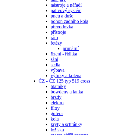
nástroje a nářadí
palivový systém
pneu a duše
pohon zadního kola
převodovka
přístroje
rám
řetězy
primární
řízení - řidítka
sání
sedla
výbava
výfuky a kolena
ČZ - ČZ 125 typ 519 cross
blatníky
bowdeny a lanka
brzdy
elektro
filtry
gufera
kola
kryty a schránky
ložiska