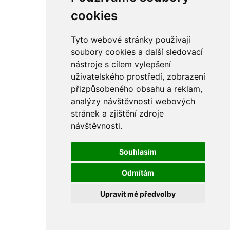
rám
řetězy
cookies
ostatní části
primární
sekundární
Tyto webové stránky používají
řízení - řidítka
soubory cookies a další sledovací
sání
nástroje s cílem vylepšení
sedla
spojovací materiál
uživatelského prostředí, zobrazení
matice
přizpůsobeného obsahu a reklam,
podložky
analýzy návštěvnosti webových
pojistné kroužky
šrouby
stránek a zjištění zdroje
výbava
návštěvnosti.
výfuky a kolena
ČZ - ČZ 380 typ 514 cross
blatníky
Souhlasím
bowdeny a lanka
brzdy
Odmítám
elektro
filtry
Upravit mé předvolby
gufera
kola
kryty a schránky
literatura