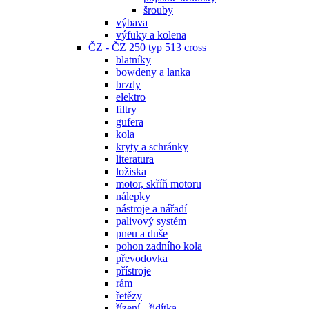
šrouby
výbava
výfuky a kolena
ČZ - ČZ 250 typ 513 cross
blatníky
bowdeny a lanka
brzdy
elektro
filtry
gufera
kola
kryty a schránky
literatura
ložiska
motor, skříň motoru
nálepky
nástroje a nářadí
palivový systém
pneu a duše
pohon zadního kola
převodovka
přístroje
rám
řetězy
řízení - řidítka