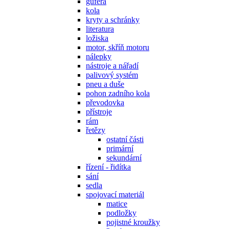
gufera
kola
kryty a schránky
literatura
ložiska
motor, skříň motoru
nálepky
nástroje a nářadí
palivový systém
pneu a duše
pohon zadního kola
převodovka
přístroje
rám
řetězy
ostatní části
primární
sekundární
řízení - řidítka
sání
sedla
spojovací materiál
matice
podložky
pojistné kroužky