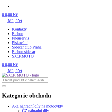
0
0,00 Kč
Můj účet
Kontakty
E-shop
Pneuservis
Pískování
Sidecar club Praha
E-shop sidecar
S.C.P.MOTO
0
0,00 Kč
Můj účet
Kategorie obchodu
A-Z náhradní díly na motocykly
ČZ náhradní díly