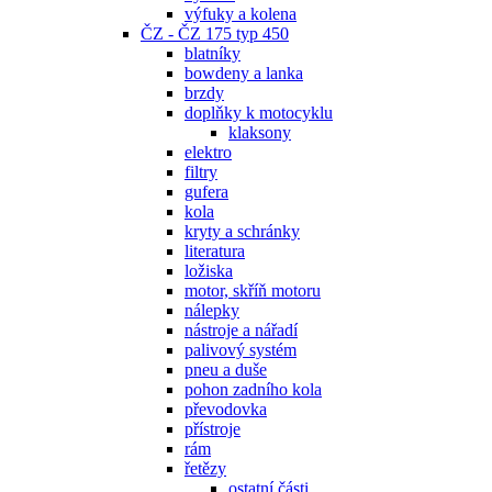
výfuky a kolena
ČZ - ČZ 175 typ 450
blatníky
bowdeny a lanka
brzdy
doplňky k motocyklu
klaksony
elektro
filtry
gufera
kola
kryty a schránky
literatura
ložiska
motor, skříň motoru
nálepky
nástroje a nářadí
palivový systém
pneu a duše
pohon zadního kola
převodovka
přístroje
rám
řetězy
ostatní části