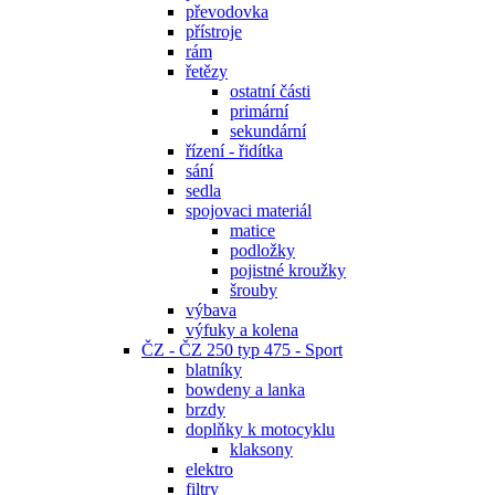
převodovka
přístroje
rám
řetězy
ostatní části
primární
sekundární
řízení - řidítka
sání
sedla
spojovaci materiál
matice
podložky
pojistné kroužky
šrouby
výbava
výfuky a kolena
ČZ - ČZ 250 typ 475 - Sport
blatníky
bowdeny a lanka
brzdy
doplňky k motocyklu
klaksony
elektro
filtry