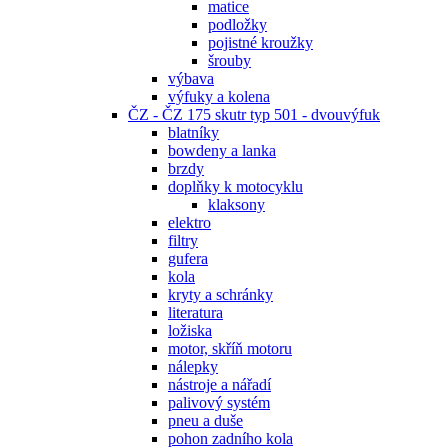
matice
podložky
pojistné kroužky
šrouby
výbava
výfuky a kolena
ČZ - ČZ 175 skutr typ 501 - dvouvýfuk
blatníky
bowdeny a lanka
brzdy
doplňky k motocyklu
klaksony
elektro
filtry
gufera
kola
kryty a schránky
literatura
ložiska
motor, skříň motoru
nálepky
nástroje a nářadí
palivový systém
pneu a duše
pohon zadního kola