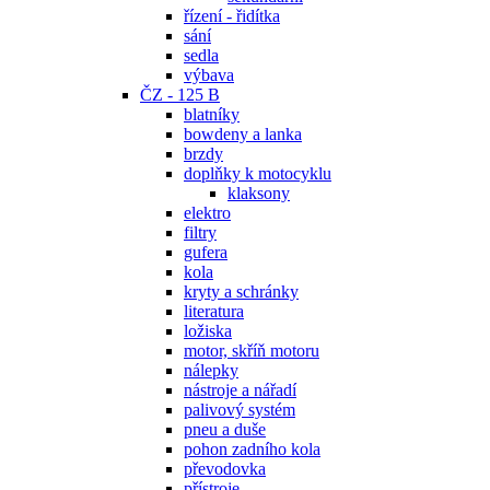
řízení - řidítka
sání
sedla
výbava
ČZ - 125 B
blatníky
bowdeny a lanka
brzdy
doplňky k motocyklu
klaksony
elektro
filtry
gufera
kola
kryty a schránky
literatura
ložiska
motor, skříň motoru
nálepky
nástroje a nářadí
palivový systém
pneu a duše
pohon zadního kola
převodovka
přístroje