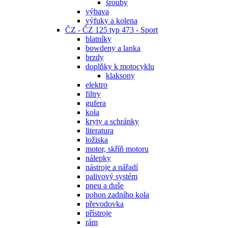
šrouby
výbava
výfuky a kolena
ČZ - ČZ 125 typ 473 - Sport
blatníky
bowdeny a lanka
brzdy
doplňky k motocyklu
klaksony
elektro
filtry
gufera
kola
kryty a schránky
literatura
ložiska
motor, skříň motoru
nálepky
nástroje a nářadí
palivový systém
pneu a duše
pohon zadního kola
převodovka
přístroje
rám