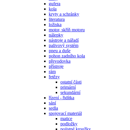
gufera
kola
kryty a schránky
literatura
ložiska
motor, skříň motoru
nálepky
nástroje a nářadí
palivový systém
pneu a duše
pohon zadního kola
převodovka
přístroje
rám
řetězy
ostatní části
primární
sekundární
řízení - řidítka
sání
sedla
spojovací materiál
matice
podložky
pojistné kroužky