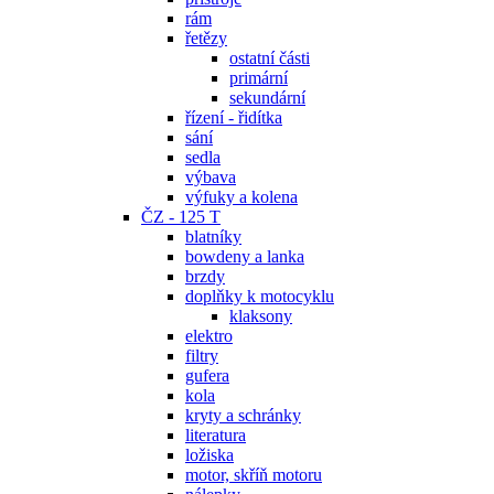
rám
řetězy
ostatní části
primární
sekundární
řízení - řidítka
sání
sedla
výbava
výfuky a kolena
ČZ - 125 T
blatníky
bowdeny a lanka
brzdy
doplňky k motocyklu
klaksony
elektro
filtry
gufera
kola
kryty a schránky
literatura
ložiska
motor, skříň motoru