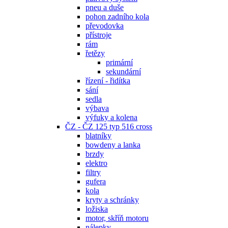
pneu a duše
pohon zadního kola
převodovka
přístroje
rám
řetězy
primární
sekundární
řízení - řidítka
sání
sedla
výbava
výfuky a kolena
ČZ - ČZ 125 typ 516 cross
blatníky
bowdeny a lanka
brzdy
elektro
filtry
gufera
kola
kryty a schránky
ložiska
motor, skříň motoru
nálepky