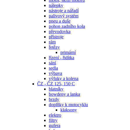
motor, skříň motoru
nálepky
nástroje a nářadí
palivový systém
pneu a duše
pohon zadního kola
převodovka
přístroje
rám
řetězy
primární
řízení - řidítka
sání
sedla
výbava
výfuky a kolena
ČZ - ČZ 125, 150 C
blatníky
bowdeny a lanka
brzdy
doplňky k motocyklu
klaksony
elektro
filtry
gufera