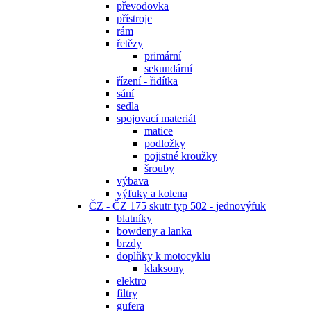
převodovka
přístroje
rám
řetězy
primární
sekundární
řízení - řidítka
sání
sedla
spojovací materiál
matice
podložky
pojistné kroužky
šrouby
výbava
výfuky a kolena
ČZ - ČZ 175 skutr typ 502 - jednovýfuk
blatníky
bowdeny a lanka
brzdy
doplňky k motocyklu
klaksony
elektro
filtry
gufera