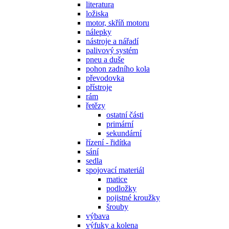
literatura
ložiska
motor, skříň motoru
nálepky
nástroje a nářadí
palivový systém
pneu a duše
pohon zadního kola
převodovka
přístroje
rám
řetězy
ostatní části
primární
sekundární
řízení - řidítka
sání
sedla
spojovací materiál
matice
podložky
pojistné kroužky
šrouby
výbava
výfuky a kolena