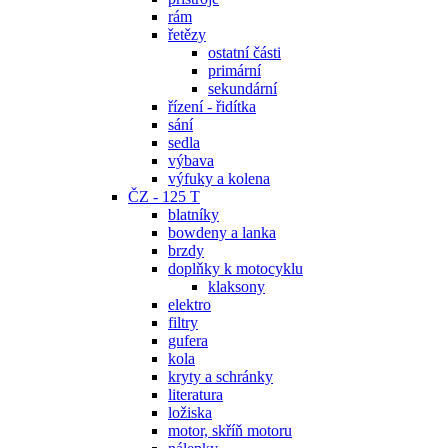
rám
řetězy
ostatní části
primární
sekundární
řízení - řidítka
sání
sedla
výbava
výfuky a kolena
ČZ - 125 T
blatníky
bowdeny a lanka
brzdy
doplňky k motocyklu
klaksony
elektro
filtry
gufera
kola
kryty a schránky
literatura
ložiska
motor, skříň motoru