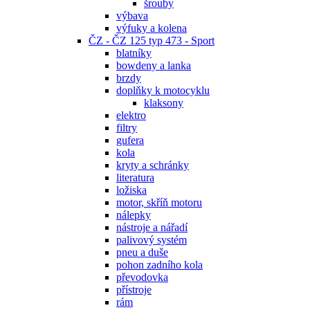
šrouby
výbava
výfuky a kolena
ČZ - ČZ 125 typ 473 - Sport
blatníky
bowdeny a lanka
brzdy
doplňky k motocyklu
klaksony
elektro
filtry
gufera
kola
kryty a schránky
literatura
ložiska
motor, skříň motoru
nálepky
nástroje a nářadí
palivový systém
pneu a duše
pohon zadního kola
převodovka
přístroje
rám