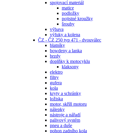
spojovací materiál
matice
podložky
pojistné kroužky
šrouby
výbava
výfuky a kolena
ČZ - ČZ 250 typ 471 - dvouválec
blatníky
bowdeny a lanka
brzdy
doplňky k motocyklu
klaksony
elektro
filtry
gufera
kola
kryty a schránky
ložiska
motor, skříň motoru
nálepky
nástroje a nářadí
palivový systém
pneu a duše
pohon zadního kola