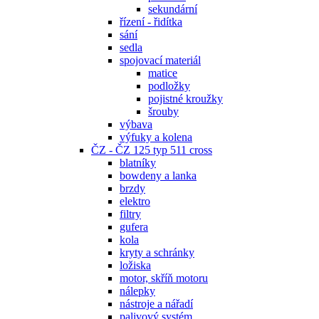
sekundární
řízení - řidítka
sání
sedla
spojovací materiál
matice
podložky
pojistné kroužky
šrouby
výbava
výfuky a kolena
ČZ - ČZ 125 typ 511 cross
blatníky
bowdeny a lanka
brzdy
elektro
filtry
gufera
kola
kryty a schránky
ložiska
motor, skříň motoru
nálepky
nástroje a nářadí
palivový systém