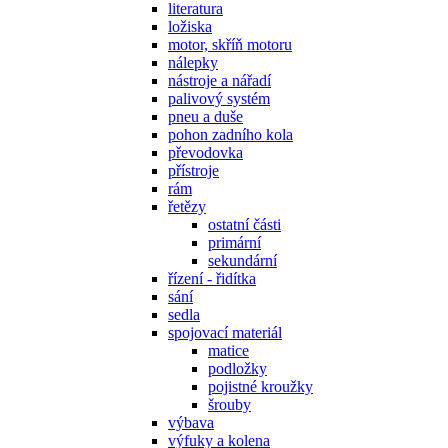
literatura
ložiska
motor, skříň motoru
nálepky
nástroje a nářadí
palivový systém
pneu a duše
pohon zadního kola
převodovka
přístroje
rám
řetězy
ostatní části
primární
sekundární
řízení - řidítka
sání
sedla
spojovací materiál
matice
podložky
pojistné kroužky
šrouby
výbava
výfuky a kolena