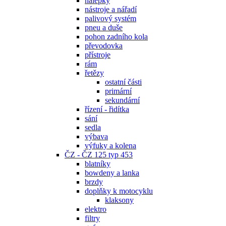
nálepky
nástroje a nářadí
palivový systém
pneu a duše
pohon zadního kola
převodovka
přístroje
rám
řetězy
ostatní části
primární
sekundární
řízení - řidítka
sání
sedla
výbava
výfuky a kolena
ČZ - ČZ 125 typ 453
blatníky
bowdeny a lanka
brzdy
doplňky k motocyklu
klaksony
elektro
filtry