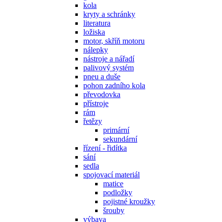
kola
kryty a schránky
literatura
ložiska
motor, skříň motoru
nálepky
nástroje a nářadí
palivový systém
pneu a duše
pohon zadního kola
převodovka
přístroje
rám
řetězy
primární
sekundární
řízení - řidítka
sání
sedla
spojovací materiál
matice
podložky
pojistné kroužky
šrouby
výbava