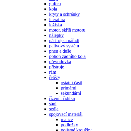
gufera
kola
kryty a schránky
literatura
ložiska
motor, skříň motoru
nálepky
nástroje a nářadí
palivový systém
pneu a duše
pohon zadního kola
převodovka
přístroje
rám
řetězy
ostatní části
primární
sekundární
řízení - řidítka
sání
sedla
spojovací materiál
matice
podložky
pojistné kroužky