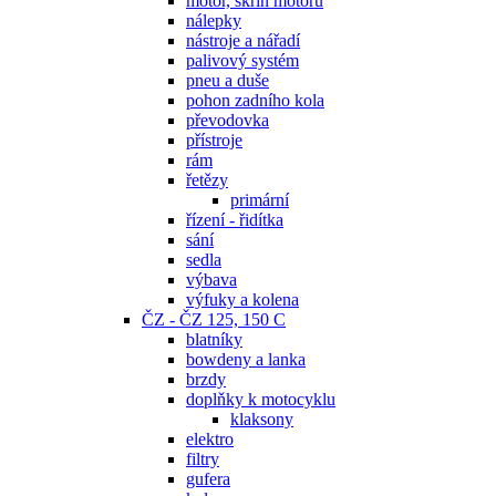
motor, skříň motoru
nálepky
nástroje a nářadí
palivový systém
pneu a duše
pohon zadního kola
převodovka
přístroje
rám
řetězy
primární
řízení - řidítka
sání
sedla
výbava
výfuky a kolena
ČZ - ČZ 125, 150 C
blatníky
bowdeny a lanka
brzdy
doplňky k motocyklu
klaksony
elektro
filtry
gufera