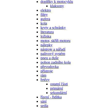
doplňky k motocyklu
klaksony
elektro
filtry
gufera
kola
kryty a schránky
literatura
ložiska
motor, skříň motoru
nálepky
nástroje a nářadí
palivový systém
pneu a duše
pohon zadního kola
převodovka
přístroje
rám
řetězy
ostatní části
primární
sekundární
řízení - řidítka
sání
sedla