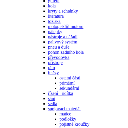
gufera
kola
kryty a schránky
literatura
ložiska
motor, skříň motoru
nálepky
nástroje a nářadí
palivový systém
pneu a duše
pohon zadního kola
převodovka
přístroje
rám
řetězy
ostatní části
primární
sekundární
řízení - řidítka
sání
sedla
spojovací materiál
matice
podložky
pojistné kroužky