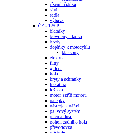
řízení - řidítka
sání
sedla
výbava
ČZ - 125 B
blatníky
bowdeny a lanka
brzdy
doplňky k motocyklu
klaksony
elektro
filtry
gufera
kola
kryty a schránky
literatura
ložiska
motor, skříň motoru
nálepky
nástroje a nářadí
palivový systém
pneu a duše
pohon zadního kola
převodovka
přístroje