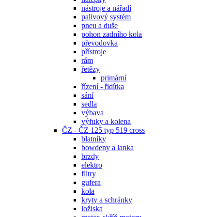
nástroje a nářadí
palivový systém
pneu a duše
pohon zadního kola
převodovka
přístroje
rám
řetězy
primární
řízení - řidítka
sání
sedla
výbava
výfuky a kolena
ČZ - ČZ 125 typ 519 cross
blatníky
bowdeny a lanka
brzdy
elektro
filtry
gufera
kola
kryty a schránky
ložiska