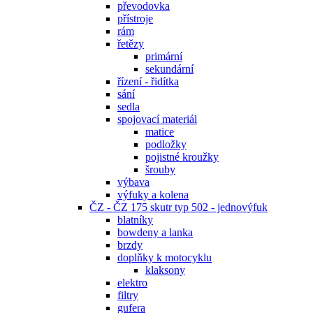
převodovka
přístroje
rám
řetězy
primární
sekundární
řízení - řidítka
sání
sedla
spojovací materiál
matice
podložky
pojistné kroužky
šrouby
výbava
výfuky a kolena
ČZ - ČZ 175 skutr typ 502 - jednovýfuk
blatníky
bowdeny a lanka
brzdy
doplňky k motocyklu
klaksony
elektro
filtry
gufera