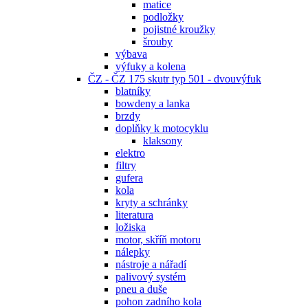
matice
podložky
pojistné kroužky
šrouby
výbava
výfuky a kolena
ČZ - ČZ 175 skutr typ 501 - dvouvýfuk
blatníky
bowdeny a lanka
brzdy
doplňky k motocyklu
klaksony
elektro
filtry
gufera
kola
kryty a schránky
literatura
ložiska
motor, skříň motoru
nálepky
nástroje a nářadí
palivový systém
pneu a duše
pohon zadního kola