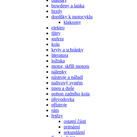
blatníky
bowdeny a lanka
brzdy
doplňky k motocyklu
klaksony
elektro
filtry
gufera
kola
kryty a schránky
literatura
ložiska
motor, skříň motoru
nálepky
nástroje a nářadí
palivový systém
pneu a duše
pohon zadního kola
převodovka
přístroje
rám
řetězy
ostatní části
primární
sekundární