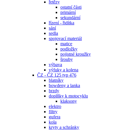
řetězy
ostatní části
primární
sekundární
řízení - řidítka
sání
sedla
spojovací materiál
matice
podložky
pojistné kroužky
šrouby
výbava
výfuky a kolena
ČZ - ČZ 125 typ 476
blatníky
bowdeny a lanka
brzdy
doplňky k motocyklu
klaksony
elektro
filtry
gufera
kola
kryty a schránky