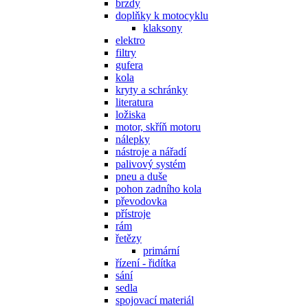
brzdy
doplňky k motocyklu
klaksony
elektro
filtry
gufera
kola
kryty a schránky
literatura
ložiska
motor, skříň motoru
nálepky
nástroje a nářadí
palivový systém
pneu a duše
pohon zadního kola
převodovka
přístroje
rám
řetězy
primární
řízení - řidítka
sání
sedla
spojovací materiál