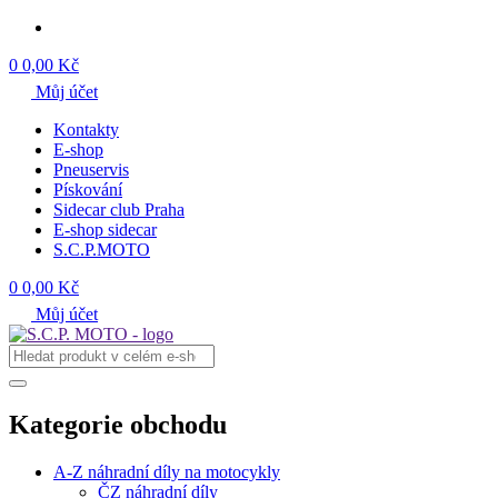
0
0,00 Kč
Můj účet
Kontakty
E-shop
Pneuservis
Pískování
Sidecar club Praha
E-shop sidecar
S.C.P.MOTO
0
0,00 Kč
Můj účet
Kategorie obchodu
A-Z náhradní díly na motocykly
ČZ náhradní díly