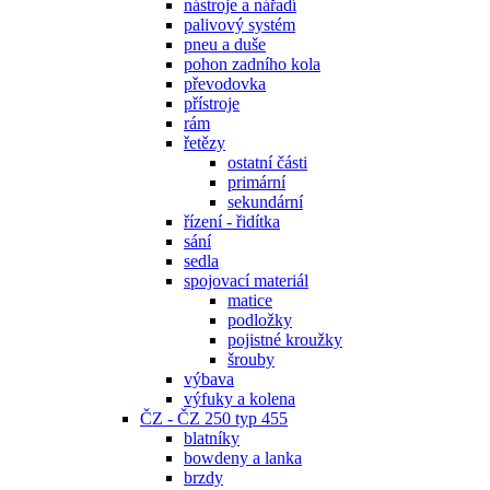
nástroje a nářadí
palivový systém
pneu a duše
pohon zadního kola
převodovka
přístroje
rám
řetězy
ostatní části
primární
sekundární
řízení - řidítka
sání
sedla
spojovací materiál
matice
podložky
pojistné kroužky
šrouby
výbava
výfuky a kolena
ČZ - ČZ 250 typ 455
blatníky
bowdeny a lanka
brzdy