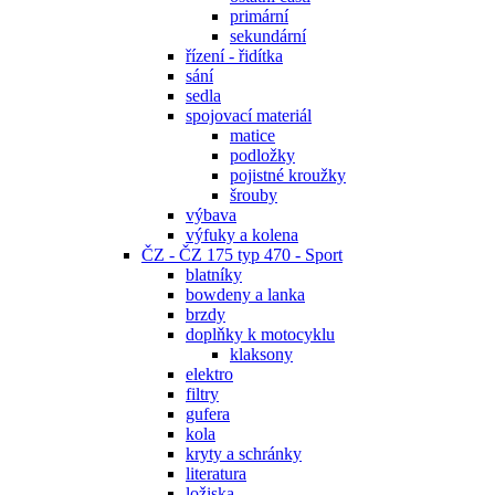
primární
sekundární
řízení - řidítka
sání
sedla
spojovací materiál
matice
podložky
pojistné kroužky
šrouby
výbava
výfuky a kolena
ČZ - ČZ 175 typ 470 - Sport
blatníky
bowdeny a lanka
brzdy
doplňky k motocyklu
klaksony
elektro
filtry
gufera
kola
kryty a schránky
literatura
ložiska