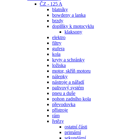
ČZ - 125 A
blatníky
bowdeny a lanka
brzdy
doplňky k motocyklu
klaksony
elektro
filtry
gufera
kola
kryty a schránky
ložiska
motor, skříň motoru
nálepky
nástroje a nářadí
palivový systém
pneu a duše
pohon zadního kola
převodovka
přístroje
rám
řetězy
ostatní části
primární
sekundární