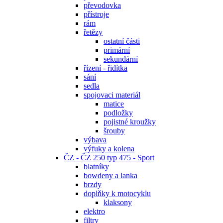
převodovka
přístroje
rám
řetězy
ostatní části
primární
sekundární
řízení - řidítka
sání
sedla
spojovaci materiál
matice
podložky
pojistné kroužky
šrouby
výbava
výfuky a kolena
ČZ - ČZ 250 typ 475 - Sport
blatníky
bowdeny a lanka
brzdy
doplňky k motocyklu
klaksony
elektro
filtry