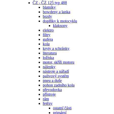
ČZ - ČZ 125 typ 488
blatníky
bowdeny a lanka
brzdy
doplňky k motocyklu
klaksony
elektro
filtry
gufera
kola
kryty a schránky
literatura
ložiska
motor, skříň motoru
nálepky
nástroje a nářadí
palivový systém
pneu a duše
pohon zadního kola
převodovka
přístroje
rám
řetězy
ostatní části
primární