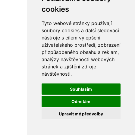
rám
řetězy
cookies
ostatní části
primární
sekundární
Tyto webové stránky používají
řízení - řidítka
soubory cookies a další sledovací
sání
nástroje s cílem vylepšení
sedla
spojovací materiál
uživatelského prostředí, zobrazení
matice
přizpůsobeného obsahu a reklam,
podložky
analýzy návštěvnosti webových
pojistné kroužky
šrouby
stránek a zjištění zdroje
výbava
návštěvnosti.
výfuky a kolena
ČZ - ČZ 380 typ 514 cross
blatníky
Souhlasím
bowdeny a lanka
brzdy
Odmítám
elektro
filtry
Upravit mé předvolby
gufera
kola
kryty a schránky
literatura