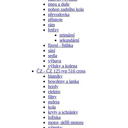
pneu a duše
pohon zadního kola
převodovka
přístroje
rám
řetězy
primární
sekundární
řízení - řidítka
sání
sedla
výbava
výfuky a kolena
ČZ - ČZ 125 typ 516 cross
blatníky
bowdeny a lanka
brzdy
elektro
filtry
gufera
kola
kryty a schránky
ložiska
motor, skříň motoru
nálepky