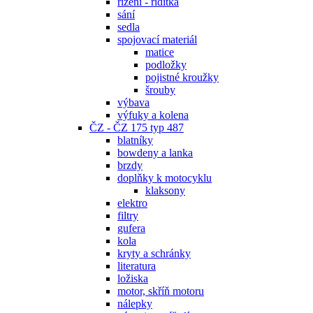
řízení - řidítka
sání
sedla
spojovací materiál
matice
podložky
pojistné kroužky
šrouby
výbava
výfuky a kolena
ČZ - ČZ 175 typ 487
blatníky
bowdeny a lanka
brzdy
doplňky k motocyklu
klaksony
elektro
filtry
gufera
kola
kryty a schránky
literatura
ložiska
motor, skříň motoru
nálepky