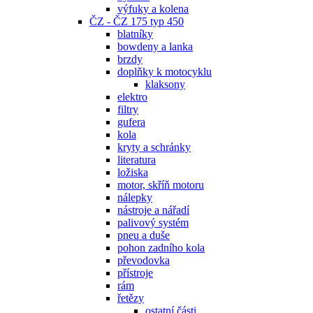
výfuky a kolena
ČZ - ČZ 175 typ 450
blatníky
bowdeny a lanka
brzdy
doplňky k motocyklu
klaksony
elektro
filtry
gufera
kola
kryty a schránky
literatura
ložiska
motor, skříň motoru
nálepky
nástroje a nářadí
palivový systém
pneu a duše
pohon zadního kola
převodovka
přístroje
rám
řetězy
ostatní části