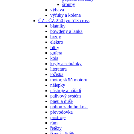
šrouby
výbava
výfuky a kolena
ČZ - ČZ 250 typ 513 cross
blatníky
bowdeny a lanka
brzdy
elektro
filtry
gufera
kola
kryty a schránky
literatura
ložiska
motor, skříň motoru
nálepky
nástroje a nářadí
palivový systém
pneu a duše
pohon zadního kola
převodovka
přístroje
rám
řetězy
řízení - řidítka