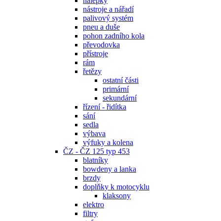
nálepky
nástroje a nářadí
palivový systém
pneu a duše
pohon zadního kola
převodovka
přístroje
rám
řetězy
ostatní části
primární
sekundární
řízení - řidítka
sání
sedla
výbava
výfuky a kolena
ČZ - ČZ 125 typ 453
blatníky
bowdeny a lanka
brzdy
doplňky k motocyklu
klaksony
elektro
filtry