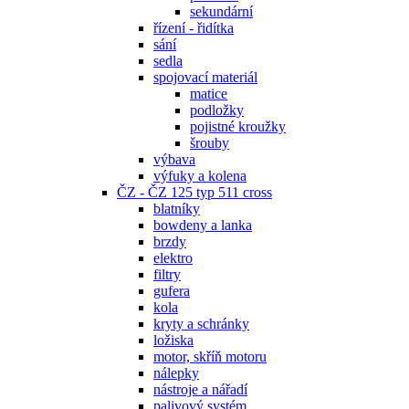
sekundární
řízení - řidítka
sání
sedla
spojovací materiál
matice
podložky
pojistné kroužky
šrouby
výbava
výfuky a kolena
ČZ - ČZ 125 typ 511 cross
blatníky
bowdeny a lanka
brzdy
elektro
filtry
gufera
kola
kryty a schránky
ložiska
motor, skříň motoru
nálepky
nástroje a nářadí
palivový systém