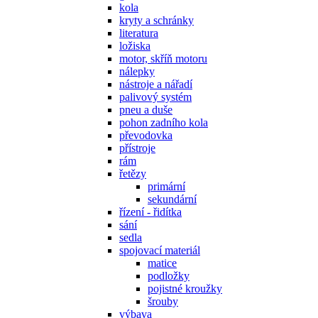
kola
kryty a schránky
literatura
ložiska
motor, skříň motoru
nálepky
nástroje a nářadí
palivový systém
pneu a duše
pohon zadního kola
převodovka
přístroje
rám
řetězy
primární
sekundární
řízení - řidítka
sání
sedla
spojovací materiál
matice
podložky
pojistné kroužky
šrouby
výbava