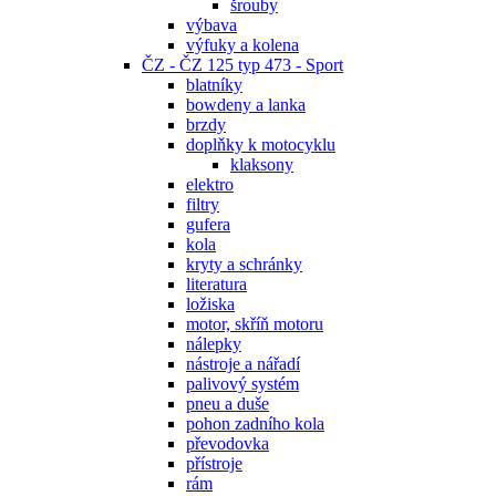
šrouby
výbava
výfuky a kolena
ČZ - ČZ 125 typ 473 - Sport
blatníky
bowdeny a lanka
brzdy
doplňky k motocyklu
klaksony
elektro
filtry
gufera
kola
kryty a schránky
literatura
ložiska
motor, skříň motoru
nálepky
nástroje a nářadí
palivový systém
pneu a duše
pohon zadního kola
převodovka
přístroje
rám