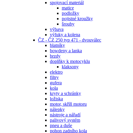
spojovací materiál
matice
podložky
pojistné kroužky
šrouby
výbava
výfuky a kolena
ČZ - ČZ 250 typ 471 - dvouválec
blatníky
bowdeny a lanka
brzdy
doplňky k motocyklu
klaksony
elektro
filtry
gufera
kola
kryty a schránky
ložiska
motor, skříň motoru
nálepky
nástroje a nářadí
palivový systém
pneu a duše
pohon zadního kola