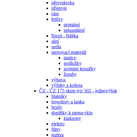
převodovka
přístroje
rám
řetězy
primární
sekundární
řízení - řidítka
sání
sedla
spojovací materiál
matice
podložky
pojistné kroužky
šrouby
výbava
výfuky a kolena
ČZ - ČZ 175 skutr typ 502 - jednovýfuk
blatníky
bowdeny a lanka
brzdy
doplňky k motocyklu
klaksony
elektro
filtry
gufera