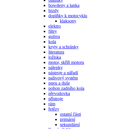
blatníky
bowdeny a lanka
brzdy
doplňky k motocyklu
klaksony
elektro
filtry
gufera
kola
kryty a schránky
literatura
ložiska
motor, skříň motoru
nálepky
nástroje a nářadí
palivový systém
pneu a duše
pohon zadního kola
převodovka
přístroje
rám
řetězy
ostatní části
primární
sekundární