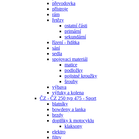
převodovka
přístroje
rám
řetězy
ostatní části
primární
sekundární
řízení - řidítka
sání
sedla
spojovaci materiál
matice
podložky
pojistné kroužky
šrouby
výbava
výfuky a kolena
ČZ - ČZ 250 typ 475 - Sport
blatníky
bowdeny a lanka
brzdy
doplňky k motocyklu
klaksony
elektro
filtry