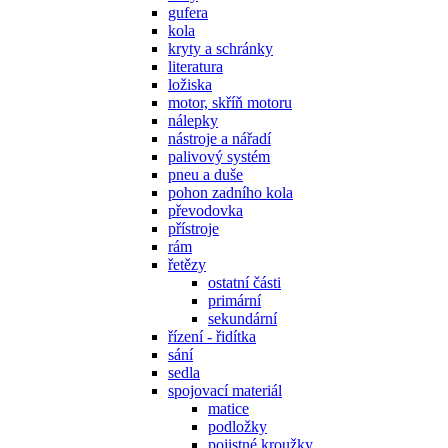
gufera
kola
kryty a schránky
literatura
ložiska
motor, skříň motoru
nálepky
nástroje a nářadí
palivový systém
pneu a duše
pohon zadního kola
převodovka
přístroje
rám
řetězy
ostatní části
primární
sekundární
řízení - řidítka
sání
sedla
spojovací materiál
matice
podložky
pojistné kroužky