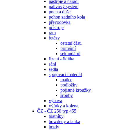
nástroje a nářadí
palivový systém
pneu a duše
pohon zadního kola
převodovka
přístroje
rám
řetězy
ostatní části
primární
sekundární
řízení - řidítka
sání
sedla
spojovací materiál
matice
podložky
pojistné kroužky
šrouby
výbava
výfuky a kolena
ČZ - ČZ 250 typ 455
blatníky
bowdeny a lanka
brzdy