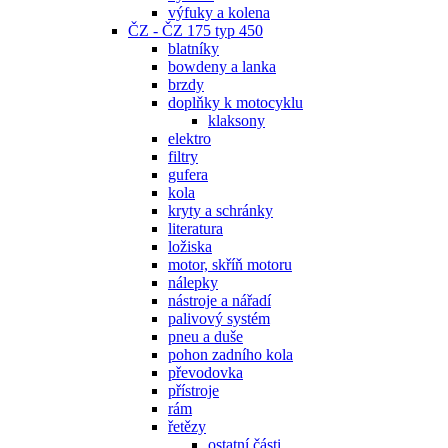
výfuky a kolena
ČZ - ČZ 175 typ 450
blatníky
bowdeny a lanka
brzdy
doplňky k motocyklu
klaksony
elektro
filtry
gufera
kola
kryty a schránky
literatura
ložiska
motor, skříň motoru
nálepky
nástroje a nářadí
palivový systém
pneu a duše
pohon zadního kola
převodovka
přístroje
rám
řetězy
ostatní části