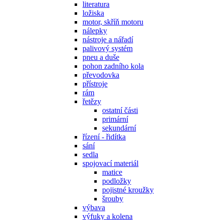
literatura
ložiska
motor, skříň motoru
nálepky
nástroje a nářadí
palivový systém
pneu a duše
pohon zadního kola
převodovka
přístroje
rám
řetězy
ostatní části
primární
sekundární
řízení - řidítka
sání
sedla
spojovací materiál
matice
podložky
pojistné kroužky
šrouby
výbava
výfuky a kolena