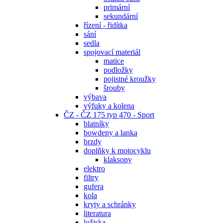
primární
sekundární
řízení - řidítka
sání
sedla
spojovací materiál
matice
podložky
pojistné kroužky
šrouby
výbava
výfuky a kolena
ČZ - ČZ 175 typ 470 - Sport
blatníky
bowdeny a lanka
brzdy
doplňky k motocyklu
klaksony
elektro
filtry
gufera
kola
kryty a schránky
literatura
ložiska