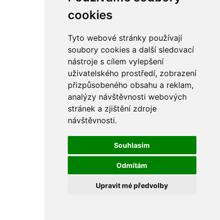
rám
řetězy
cookies
ostatní části
primární
sekundární
Tyto webové stránky používají
řízení - řidítka
soubory cookies a další sledovací
sání
nástroje s cílem vylepšení
sedla
spojovací materiál
uživatelského prostředí, zobrazení
matice
přizpůsobeného obsahu a reklam,
podložky
analýzy návštěvnosti webových
pojistné kroužky
šrouby
stránek a zjištění zdroje
výbava
návštěvnosti.
výfuky a kolena
ČZ - ČZ 380 typ 514 cross
blatníky
Souhlasím
bowdeny a lanka
brzdy
Odmítám
elektro
filtry
Upravit mé předvolby
gufera
kola
kryty a schránky
literatura