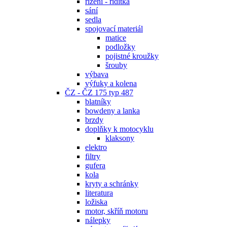
řízení - řidítka
sání
sedla
spojovací materiál
matice
podložky
pojistné kroužky
šrouby
výbava
výfuky a kolena
ČZ - ČZ 175 typ 487
blatníky
bowdeny a lanka
brzdy
doplňky k motocyklu
klaksony
elektro
filtry
gufera
kola
kryty a schránky
literatura
ložiska
motor, skříň motoru
nálepky