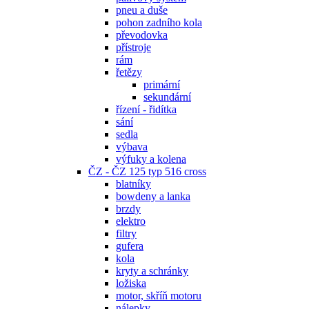
pneu a duše
pohon zadního kola
převodovka
přístroje
rám
řetězy
primární
sekundární
řízení - řidítka
sání
sedla
výbava
výfuky a kolena
ČZ - ČZ 125 typ 516 cross
blatníky
bowdeny a lanka
brzdy
elektro
filtry
gufera
kola
kryty a schránky
ložiska
motor, skříň motoru
nálepky