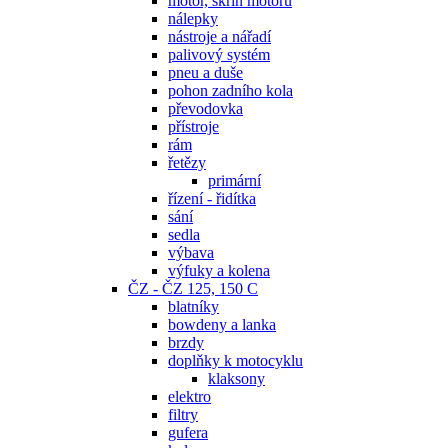
motor, skříň motoru
nálepky
nástroje a nářadí
palivový systém
pneu a duše
pohon zadního kola
převodovka
přístroje
rám
řetězy
primární
řízení - řidítka
sání
sedla
výbava
výfuky a kolena
ČZ - ČZ 125, 150 C
blatníky
bowdeny a lanka
brzdy
doplňky k motocyklu
klaksony
elektro
filtry
gufera