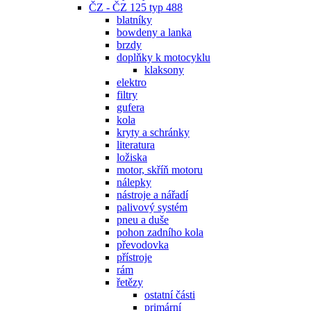
ČZ - ČZ 125 typ 488
blatníky
bowdeny a lanka
brzdy
doplňky k motocyklu
klaksony
elektro
filtry
gufera
kola
kryty a schránky
literatura
ložiska
motor, skříň motoru
nálepky
nástroje a nářadí
palivový systém
pneu a duše
pohon zadního kola
převodovka
přístroje
rám
řetězy
ostatní části
primární