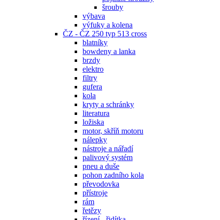
šrouby
výbava
výfuky a kolena
ČZ - ČZ 250 typ 513 cross
blatníky
bowdeny a lanka
brzdy
elektro
filtry
gufera
kola
kryty a schránky
literatura
ložiska
motor, skříň motoru
nálepky
nástroje a nářadí
palivový systém
pneu a duše
pohon zadního kola
převodovka
přístroje
rám
řetězy
řízení - řidítka