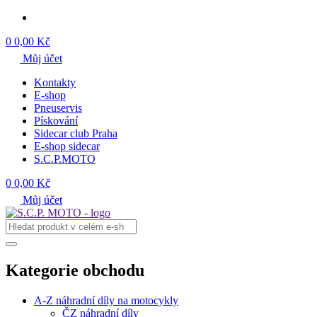
0
0,00 Kč
Můj účet
Kontakty
E-shop
Pneuservis
Pískování
Sidecar club Praha
E-shop sidecar
S.C.P.MOTO
0
0,00 Kč
Můj účet
Kategorie obchodu
A-Z náhradní díly na motocykly
ČZ náhradní díly