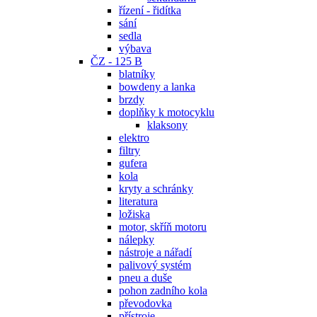
řízení - řidítka
sání
sedla
výbava
ČZ - 125 B
blatníky
bowdeny a lanka
brzdy
doplňky k motocyklu
klaksony
elektro
filtry
gufera
kola
kryty a schránky
literatura
ložiska
motor, skříň motoru
nálepky
nástroje a nářadí
palivový systém
pneu a duše
pohon zadního kola
převodovka
přístroje