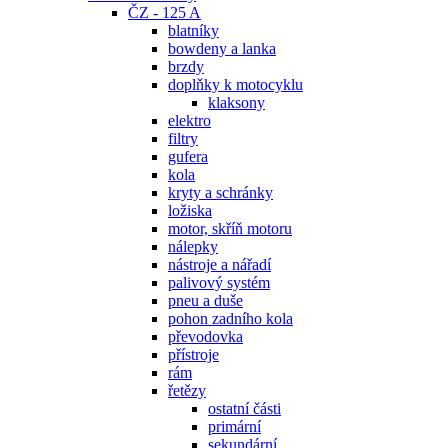
ČZ - 125 A
blatníky
bowdeny a lanka
brzdy
doplňky k motocyklu
klaksony
elektro
filtry
gufera
kola
kryty a schránky
ložiska
motor, skříň motoru
nálepky
nástroje a nářadí
palivový systém
pneu a duše
pohon zadního kola
převodovka
přístroje
rám
řetězy
ostatní části
primární
sekundární