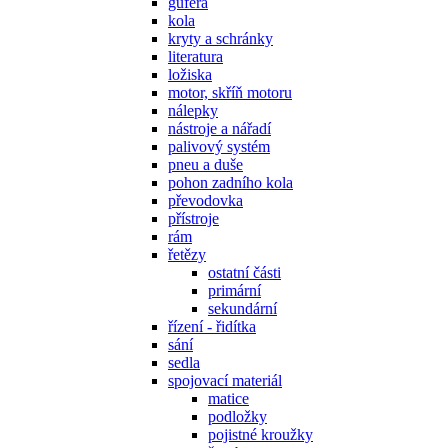
gufera
kola
kryty a schránky
literatura
ložiska
motor, skříň motoru
nálepky
nástroje a nářadí
palivový systém
pneu a duše
pohon zadního kola
převodovka
přístroje
rám
řetězy
ostatní části
primární
sekundární
řízení - řidítka
sání
sedla
spojovací materiál
matice
podložky
pojistné kroužky