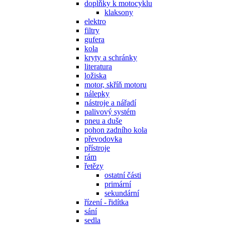
doplňky k motocyklu
klaksony
elektro
filtry
gufera
kola
kryty a schránky
literatura
ložiska
motor, skříň motoru
nálepky
nástroje a nářadí
palivový systém
pneu a duše
pohon zadního kola
převodovka
přístroje
rám
řetězy
ostatní části
primární
sekundární
řízení - řidítka
sání
sedla