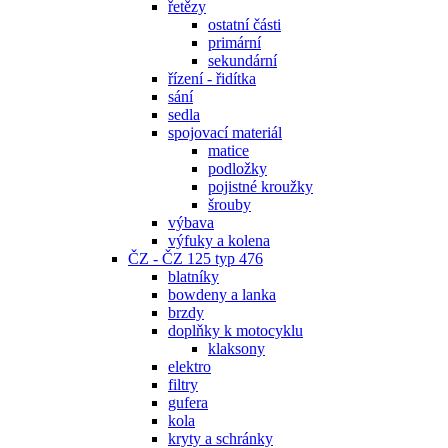
řetězy
ostatní části
primární
sekundární
řízení - řidítka
sání
sedla
spojovací materiál
matice
podložky
pojistné kroužky
šrouby
výbava
výfuky a kolena
ČZ - ČZ 125 typ 476
blatníky
bowdeny a lanka
brzdy
doplňky k motocyklu
klaksony
elektro
filtry
gufera
kola
kryty a schránky