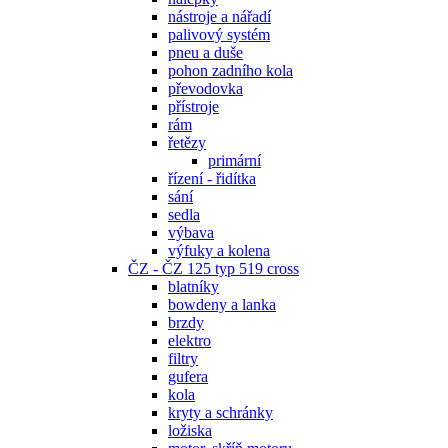
nástroje a nářadí
palivový systém
pneu a duše
pohon zadního kola
převodovka
přístroje
rám
řetězy
primární
řízení - řidítka
sání
sedla
výbava
výfuky a kolena
ČZ - ČZ 125 typ 519 cross
blatníky
bowdeny a lanka
brzdy
elektro
filtry
gufera
kola
kryty a schránky
ložiska