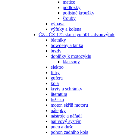
matice
podložky
pojistné kroužky
šrouby
výbava
výfuky a kolena
ČZ - ČZ 175 skutr typ 501 - dvouvýfuk
blatníky
bowdeny a lanka
brzdy
doplňky k motocyklu
klaksony
elektro
filtry
gufera
kola
kryty a schránky
literatura
ložiska
motor, skříň motoru
nálepky
nástroje a nářadí
palivový systém
pneu a duše
pohon zadního kola