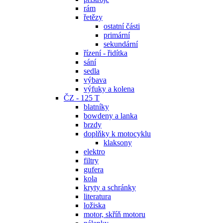
rám
řetězy
ostatní části
primární
sekundární
řízení - řidítka
sání
sedla
výbava
výfuky a kolena
ČZ - 125 T
blatníky
bowdeny a lanka
brzdy
doplňky k motocyklu
klaksony
elektro
filtry
gufera
kola
kryty a schránky
literatura
ložiska
motor, skříň motoru