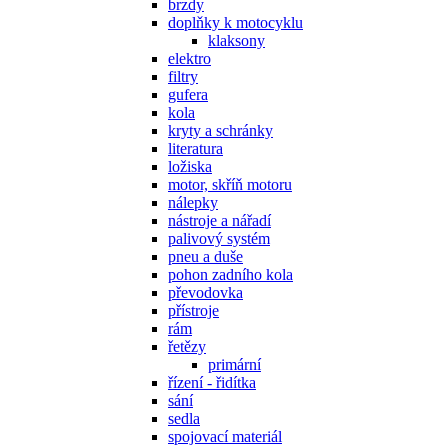
brzdy
doplňky k motocyklu
klaksony
elektro
filtry
gufera
kola
kryty a schránky
literatura
ložiska
motor, skříň motoru
nálepky
nástroje a nářadí
palivový systém
pneu a duše
pohon zadního kola
převodovka
přístroje
rám
řetězy
primární
řízení - řidítka
sání
sedla
spojovací materiál