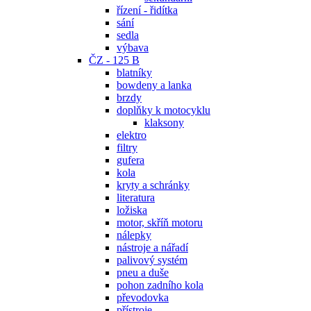
řízení - řidítka
sání
sedla
výbava
ČZ - 125 B
blatníky
bowdeny a lanka
brzdy
doplňky k motocyklu
klaksony
elektro
filtry
gufera
kola
kryty a schránky
literatura
ložiska
motor, skříň motoru
nálepky
nástroje a nářadí
palivový systém
pneu a duše
pohon zadního kola
převodovka
přístroje