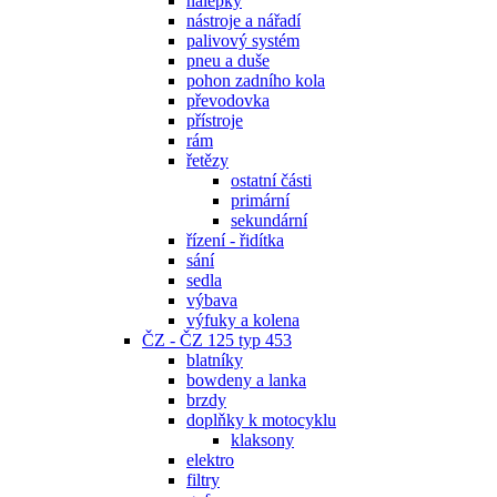
nálepky
nástroje a nářadí
palivový systém
pneu a duše
pohon zadního kola
převodovka
přístroje
rám
řetězy
ostatní části
primární
sekundární
řízení - řidítka
sání
sedla
výbava
výfuky a kolena
ČZ - ČZ 125 typ 453
blatníky
bowdeny a lanka
brzdy
doplňky k motocyklu
klaksony
elektro
filtry