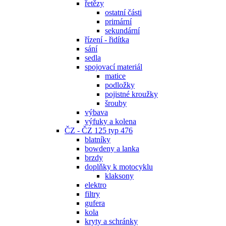
řetězy
ostatní části
primární
sekundární
řízení - řidítka
sání
sedla
spojovací materiál
matice
podložky
pojistné kroužky
šrouby
výbava
výfuky a kolena
ČZ - ČZ 125 typ 476
blatníky
bowdeny a lanka
brzdy
doplňky k motocyklu
klaksony
elektro
filtry
gufera
kola
kryty a schránky