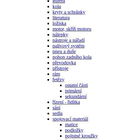
gufera
kola
kryty a schránky
literatura
ložiska
motor, skříň motoru
nálepky
nástroje a nářadí
palivový systém
pneu a duše
pohon zadního kola
převodovka
přístroje
rám
řetězy
ostatní části
primární
sekundární
řízení - řidítka
sání
sedla
spojovací materiál
matice
podložky
pojistné kroužky