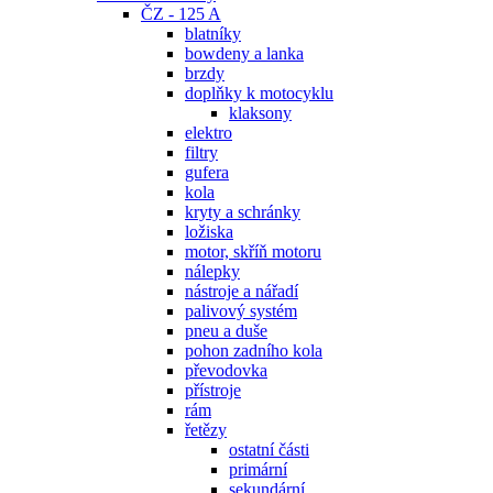
ČZ - 125 A
blatníky
bowdeny a lanka
brzdy
doplňky k motocyklu
klaksony
elektro
filtry
gufera
kola
kryty a schránky
ložiska
motor, skříň motoru
nálepky
nástroje a nářadí
palivový systém
pneu a duše
pohon zadního kola
převodovka
přístroje
rám
řetězy
ostatní části
primární
sekundární