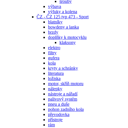
šrouby
výbava
výfuky a kolena
ČZ - ČZ 125 typ 473 - Sport
blatníky
bowdeny a lanka
brzdy
doplňky k motocyklu
klaksony
elektro
filtry
gufera
kola
kryty a schránky
literatura
ložiska
motor, skříň motoru
nálepky
nástroje a nářadí
palivový systém
pneu a duše
pohon zadního kola
převodovka
přístroje
rám