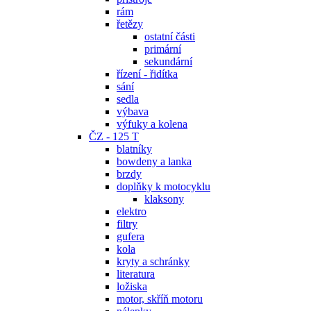
rám
řetězy
ostatní části
primární
sekundární
řízení - řidítka
sání
sedla
výbava
výfuky a kolena
ČZ - 125 T
blatníky
bowdeny a lanka
brzdy
doplňky k motocyklu
klaksony
elektro
filtry
gufera
kola
kryty a schránky
literatura
ložiska
motor, skříň motoru