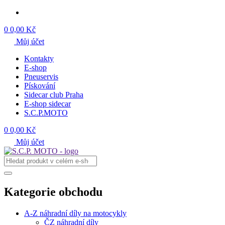
0
0,00 Kč
Můj účet
Kontakty
E-shop
Pneuservis
Pískování
Sidecar club Praha
E-shop sidecar
S.C.P.MOTO
0
0,00 Kč
Můj účet
Kategorie obchodu
A-Z náhradní díly na motocykly
ČZ náhradní díly