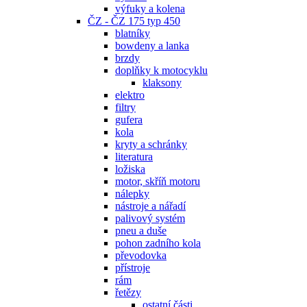
výfuky a kolena
ČZ - ČZ 175 typ 450
blatníky
bowdeny a lanka
brzdy
doplňky k motocyklu
klaksony
elektro
filtry
gufera
kola
kryty a schránky
literatura
ložiska
motor, skříň motoru
nálepky
nástroje a nářadí
palivový systém
pneu a duše
pohon zadního kola
převodovka
přístroje
rám
řetězy
ostatní části