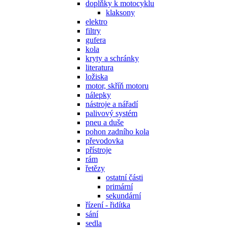
doplňky k motocyklu
klaksony
elektro
filtry
gufera
kola
kryty a schránky
literatura
ložiska
motor, skříň motoru
nálepky
nástroje a nářadí
palivový systém
pneu a duše
pohon zadního kola
převodovka
přístroje
rám
řetězy
ostatní části
primární
sekundární
řízení - řidítka
sání
sedla