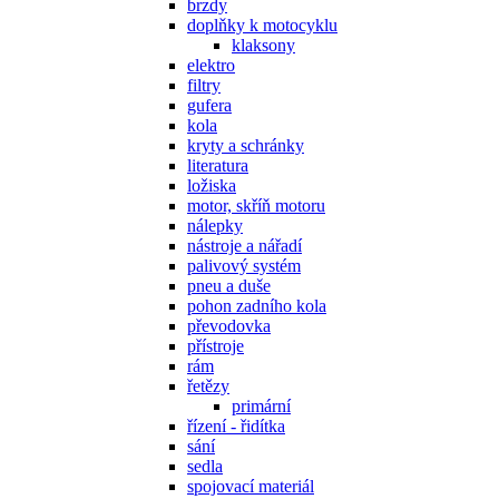
brzdy
doplňky k motocyklu
klaksony
elektro
filtry
gufera
kola
kryty a schránky
literatura
ložiska
motor, skříň motoru
nálepky
nástroje a nářadí
palivový systém
pneu a duše
pohon zadního kola
převodovka
přístroje
rám
řetězy
primární
řízení - řidítka
sání
sedla
spojovací materiál