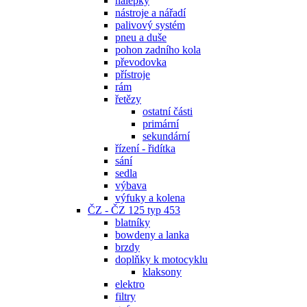
nálepky
nástroje a nářadí
palivový systém
pneu a duše
pohon zadního kola
převodovka
přístroje
rám
řetězy
ostatní části
primární
sekundární
řízení - řidítka
sání
sedla
výbava
výfuky a kolena
ČZ - ČZ 125 typ 453
blatníky
bowdeny a lanka
brzdy
doplňky k motocyklu
klaksony
elektro
filtry