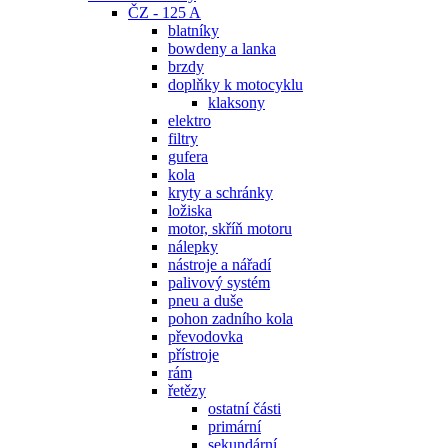
ČZ - 125 A
blatníky
bowdeny a lanka
brzdy
doplňky k motocyklu
klaksony
elektro
filtry
gufera
kola
kryty a schránky
ložiska
motor, skříň motoru
nálepky
nástroje a nářadí
palivový systém
pneu a duše
pohon zadního kola
převodovka
přístroje
rám
řetězy
ostatní části
primární
sekundární