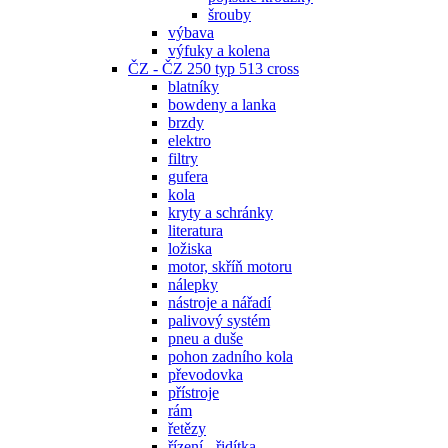
šrouby
výbava
výfuky a kolena
ČZ - ČZ 250 typ 513 cross
blatníky
bowdeny a lanka
brzdy
elektro
filtry
gufera
kola
kryty a schránky
literatura
ložiska
motor, skříň motoru
nálepky
nástroje a nářadí
palivový systém
pneu a duše
pohon zadního kola
převodovka
přístroje
rám
řetězy
řízení - řidítka