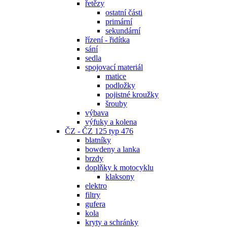
řetězy
ostatní části
primární
sekundární
řízení - řidítka
sání
sedla
spojovací materiál
matice
podložky
pojistné kroužky
šrouby
výbava
výfuky a kolena
ČZ - ČZ 125 typ 476
blatníky
bowdeny a lanka
brzdy
doplňky k motocyklu
klaksony
elektro
filtry
gufera
kola
kryty a schránky