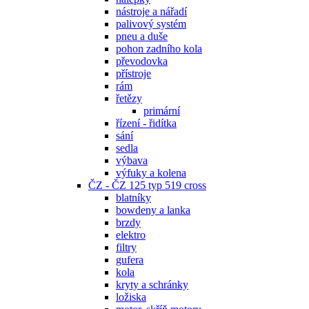
nástroje a nářadí
palivový systém
pneu a duše
pohon zadního kola
převodovka
přístroje
rám
řetězy
primární
řízení - řidítka
sání
sedla
výbava
výfuky a kolena
ČZ - ČZ 125 typ 519 cross
blatníky
bowdeny a lanka
brzdy
elektro
filtry
gufera
kola
kryty a schránky
ložiska