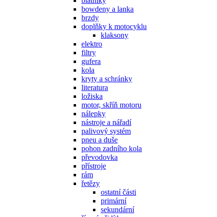
blatníky
bowdeny a lanka
brzdy
doplňky k motocyklu
klaksony
elektro
filtry
gufera
kola
kryty a schránky
literatura
ložiska
motor, skříň motoru
nálepky
nástroje a nářadí
palivový systém
pneu a duše
pohon zadního kola
převodovka
přístroje
rám
řetězy
ostatní části
primární
sekundární