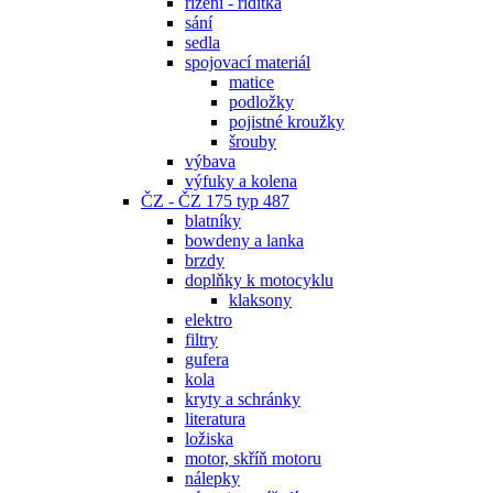
řízení - řidítka
sání
sedla
spojovací materiál
matice
podložky
pojistné kroužky
šrouby
výbava
výfuky a kolena
ČZ - ČZ 175 typ 487
blatníky
bowdeny a lanka
brzdy
doplňky k motocyklu
klaksony
elektro
filtry
gufera
kola
kryty a schránky
literatura
ložiska
motor, skříň motoru
nálepky