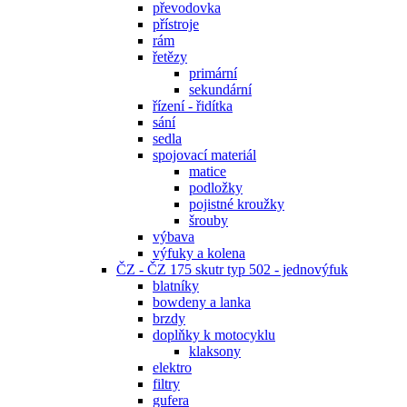
převodovka
přístroje
rám
řetězy
primární
sekundární
řízení - řidítka
sání
sedla
spojovací materiál
matice
podložky
pojistné kroužky
šrouby
výbava
výfuky a kolena
ČZ - ČZ 175 skutr typ 502 - jednovýfuk
blatníky
bowdeny a lanka
brzdy
doplňky k motocyklu
klaksony
elektro
filtry
gufera