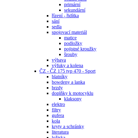
primární
sekundární
řízení - řidítka
sání
sedla
spojovací materiál
matice
podložky
pojistné kroužky
šrouby
výbava
výfuky a kolena
ČZ - ČZ 175 typ 470 - Sport
blatníky
bowdeny a lanka
brzdy
doplňky k motocyklu
klaksony
elektro
filtry
gufera
kola
kryty a schránky
literatura
ložiska