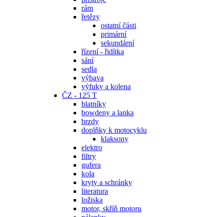
rám
řetězy
ostatní části
primární
sekundární
řízení - řidítka
sání
sedla
výbava
výfuky a kolena
ČZ - 125 T
blatníky
bowdeny a lanka
brzdy
doplňky k motocyklu
klaksony
elektro
filtry
gufera
kola
kryty a schránky
literatura
ložiska
motor, skříň motoru