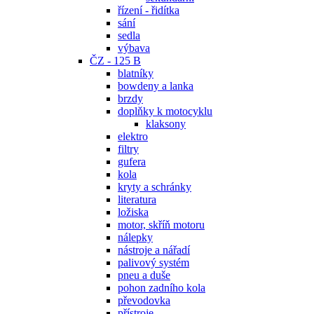
řízení - řidítka
sání
sedla
výbava
ČZ - 125 B
blatníky
bowdeny a lanka
brzdy
doplňky k motocyklu
klaksony
elektro
filtry
gufera
kola
kryty a schránky
literatura
ložiska
motor, skříň motoru
nálepky
nástroje a nářadí
palivový systém
pneu a duše
pohon zadního kola
převodovka
přístroje