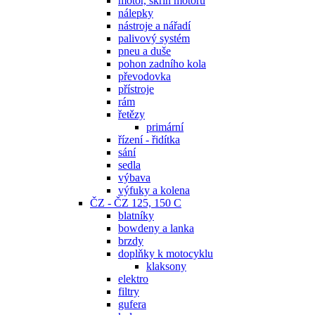
motor, skříň motoru
nálepky
nástroje a nářadí
palivový systém
pneu a duše
pohon zadního kola
převodovka
přístroje
rám
řetězy
primární
řízení - řidítka
sání
sedla
výbava
výfuky a kolena
ČZ - ČZ 125, 150 C
blatníky
bowdeny a lanka
brzdy
doplňky k motocyklu
klaksony
elektro
filtry
gufera