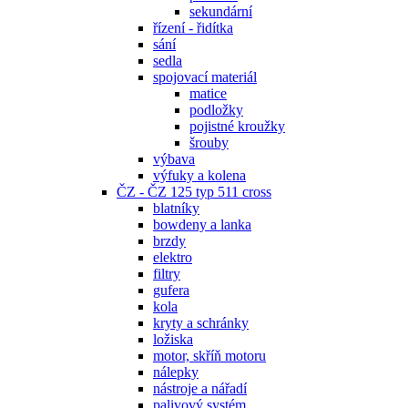
sekundární
řízení - řidítka
sání
sedla
spojovací materiál
matice
podložky
pojistné kroužky
šrouby
výbava
výfuky a kolena
ČZ - ČZ 125 typ 511 cross
blatníky
bowdeny a lanka
brzdy
elektro
filtry
gufera
kola
kryty a schránky
ložiska
motor, skříň motoru
nálepky
nástroje a nářadí
palivový systém