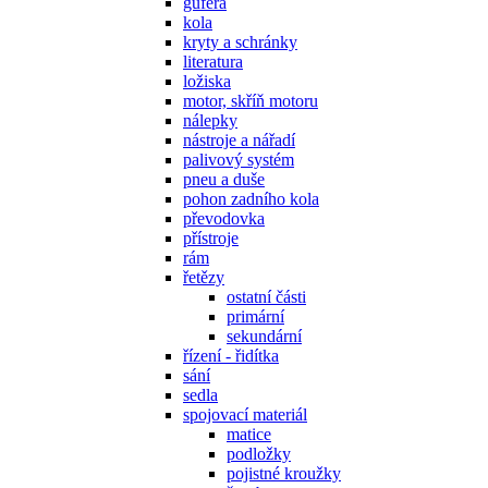
gufera
kola
kryty a schránky
literatura
ložiska
motor, skříň motoru
nálepky
nástroje a nářadí
palivový systém
pneu a duše
pohon zadního kola
převodovka
přístroje
rám
řetězy
ostatní části
primární
sekundární
řízení - řidítka
sání
sedla
spojovací materiál
matice
podložky
pojistné kroužky