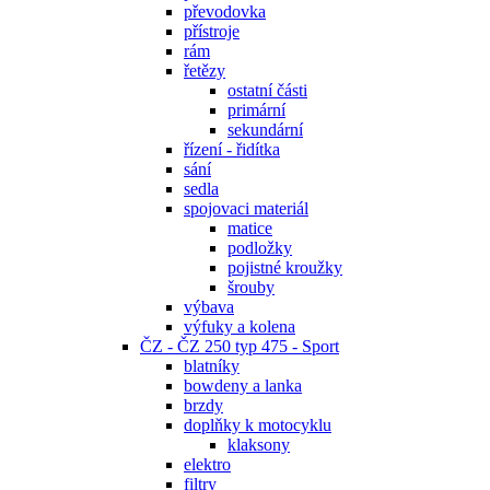
převodovka
přístroje
rám
řetězy
ostatní části
primární
sekundární
řízení - řidítka
sání
sedla
spojovaci materiál
matice
podložky
pojistné kroužky
šrouby
výbava
výfuky a kolena
ČZ - ČZ 250 typ 475 - Sport
blatníky
bowdeny a lanka
brzdy
doplňky k motocyklu
klaksony
elektro
filtry