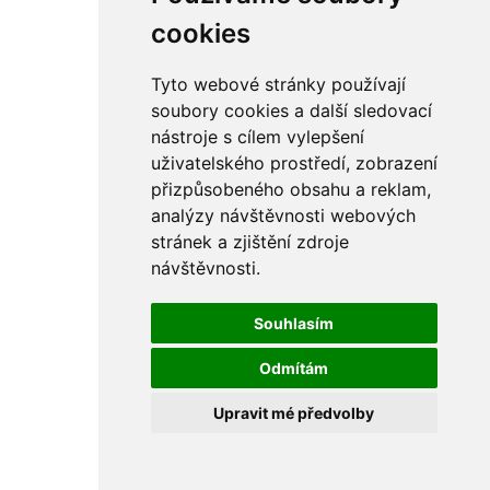
rám
řetězy
cookies
ostatní části
primární
sekundární
Tyto webové stránky používají
řízení - řidítka
soubory cookies a další sledovací
sání
nástroje s cílem vylepšení
sedla
spojovací materiál
uživatelského prostředí, zobrazení
matice
přizpůsobeného obsahu a reklam,
podložky
analýzy návštěvnosti webových
pojistné kroužky
šrouby
stránek a zjištění zdroje
výbava
návštěvnosti.
výfuky a kolena
ČZ - ČZ 380 typ 514 cross
blatníky
Souhlasím
bowdeny a lanka
brzdy
Odmítám
elektro
filtry
Upravit mé předvolby
gufera
kola
kryty a schránky
literatura