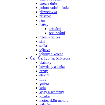
pneu a duše
pohon zadního kola
převodovka
přístroje
rám
řetězy
primární
sekundární
řízení - řidítka
sání
sedla
výbava
výfuky a kolena
ČZ - ČZ 125 typ 516 cross
blatníky
bowdeny a lanka
brzdy
elektro
filtry
gufera
kola
kryty a schránky
ložiska
motor, skříň motoru
nálepky