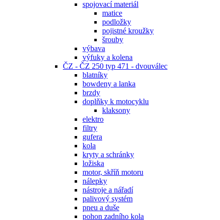
spojovací materiál
matice
podložky
pojistné kroužky
šrouby
výbava
výfuky a kolena
ČZ - ČZ 250 typ 471 - dvouválec
blatníky
bowdeny a lanka
brzdy
doplňky k motocyklu
klaksony
elektro
filtry
gufera
kola
kryty a schránky
ložiska
motor, skříň motoru
nálepky
nástroje a nářadí
palivový systém
pneu a duše
pohon zadního kola