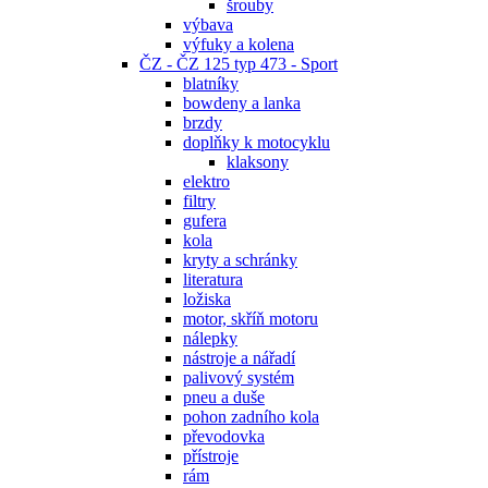
šrouby
výbava
výfuky a kolena
ČZ - ČZ 125 typ 473 - Sport
blatníky
bowdeny a lanka
brzdy
doplňky k motocyklu
klaksony
elektro
filtry
gufera
kola
kryty a schránky
literatura
ložiska
motor, skříň motoru
nálepky
nástroje a nářadí
palivový systém
pneu a duše
pohon zadního kola
převodovka
přístroje
rám