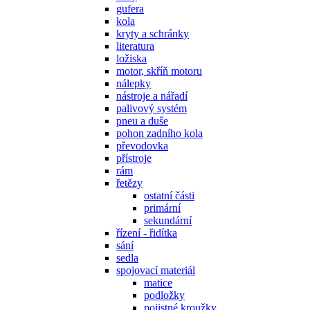
gufera
kola
kryty a schránky
literatura
ložiska
motor, skříň motoru
nálepky
nástroje a nářadí
palivový systém
pneu a duše
pohon zadního kola
převodovka
přístroje
rám
řetězy
ostatní části
primární
sekundární
řízení - řidítka
sání
sedla
spojovací materiál
matice
podložky
pojistné kroužky