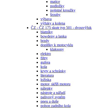
matice
podložky
pojistné kroužky
šrouby
výbava
výfuky a kolena
ČZ - ČZ 175 skutr typ 501 - dvouvýfuk
blatníky
bowdeny a lanka
brzdy
doplňky k motocyklu
klaksony
elektro
filtry
gufera
kola
kryty a schránky
literatura
ložiska
motor, skříň motoru
nálepky
nástroje a nářadí
palivový systém
pneu a duše
pohon zadního kola