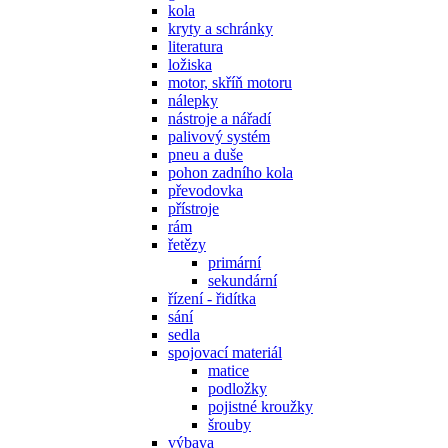
kola
kryty a schránky
literatura
ložiska
motor, skříň motoru
nálepky
nástroje a nářadí
palivový systém
pneu a duše
pohon zadního kola
převodovka
přístroje
rám
řetězy
primární
sekundární
řízení - řidítka
sání
sedla
spojovací materiál
matice
podložky
pojistné kroužky
šrouby
výbava