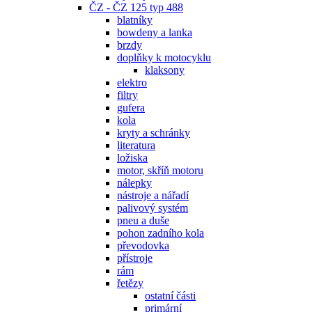
ČZ - ČZ 125 typ 488
blatníky
bowdeny a lanka
brzdy
doplňky k motocyklu
klaksony
elektro
filtry
gufera
kola
kryty a schránky
literatura
ložiska
motor, skříň motoru
nálepky
nástroje a nářadí
palivový systém
pneu a duše
pohon zadního kola
převodovka
přístroje
rám
řetězy
ostatní části
primární