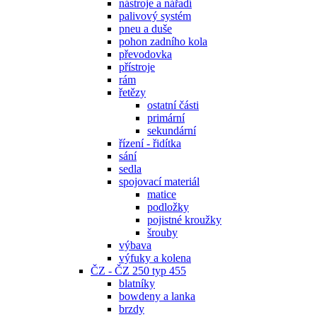
nástroje a nářadí
palivový systém
pneu a duše
pohon zadního kola
převodovka
přístroje
rám
řetězy
ostatní části
primární
sekundární
řízení - řidítka
sání
sedla
spojovací materiál
matice
podložky
pojistné kroužky
šrouby
výbava
výfuky a kolena
ČZ - ČZ 250 typ 455
blatníky
bowdeny a lanka
brzdy