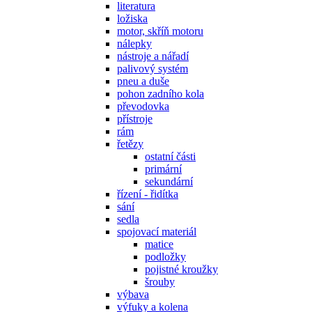
literatura
ložiska
motor, skříň motoru
nálepky
nástroje a nářadí
palivový systém
pneu a duše
pohon zadního kola
převodovka
přístroje
rám
řetězy
ostatní části
primární
sekundární
řízení - řidítka
sání
sedla
spojovací materiál
matice
podložky
pojistné kroužky
šrouby
výbava
výfuky a kolena