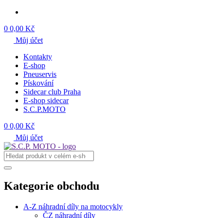
0
0,00 Kč
Můj účet
Kontakty
E-shop
Pneuservis
Pískování
Sidecar club Praha
E-shop sidecar
S.C.P.MOTO
0
0,00 Kč
Můj účet
Kategorie obchodu
A-Z náhradní díly na motocykly
ČZ náhradní díly