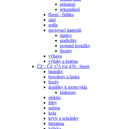
primární
sekundární
řízení - řidítka
sání
sedla
spojovací materiál
matice
podložky
pojistné kroužky
šrouby
výbava
výfuky a kolena
ČZ - ČZ 175 typ 470 - Sport
blatníky
bowdeny a lanka
brzdy
doplňky k motocyklu
klaksony
elektro
filtry
gufera
kola
kryty a schránky
literatura
ložiska