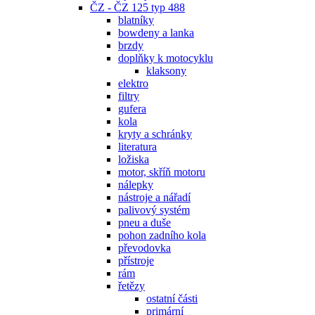
ČZ - ČZ 125 typ 488
blatníky
bowdeny a lanka
brzdy
doplňky k motocyklu
klaksony
elektro
filtry
gufera
kola
kryty a schránky
literatura
ložiska
motor, skříň motoru
nálepky
nástroje a nářadí
palivový systém
pneu a duše
pohon zadního kola
převodovka
přístroje
rám
řetězy
ostatní části
primární