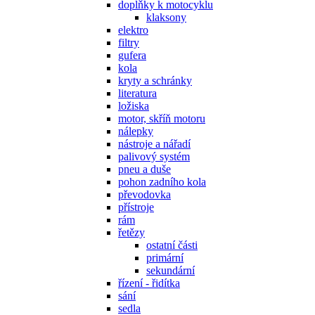
doplňky k motocyklu
klaksony
elektro
filtry
gufera
kola
kryty a schránky
literatura
ložiska
motor, skříň motoru
nálepky
nástroje a nářadí
palivový systém
pneu a duše
pohon zadního kola
převodovka
přístroje
rám
řetězy
ostatní části
primární
sekundární
řízení - řidítka
sání
sedla