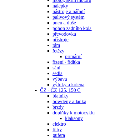
motor, skříň motoru
nálepky
nástroje a nářadí
palivový systém
pneu a duše
pohon zadního kola
převodovka
přístroje
rám
řetězy
primární
řízení - řidítka
sání
sedla
výbava
výfuky a kolena
ČZ - ČZ 125, 150 C
blatníky
bowdeny a lanka
brzdy
doplňky k motocyklu
klaksony
elektro
filtry
gufera