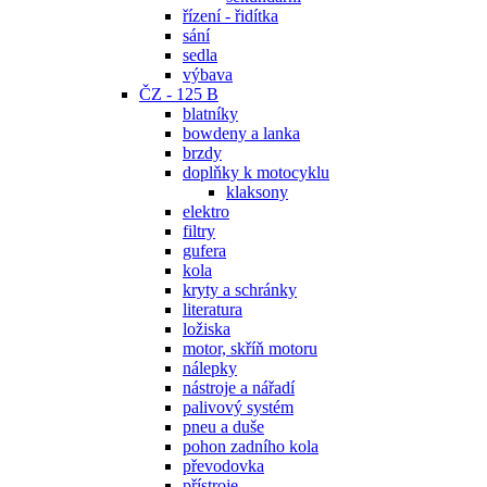
řízení - řidítka
sání
sedla
výbava
ČZ - 125 B
blatníky
bowdeny a lanka
brzdy
doplňky k motocyklu
klaksony
elektro
filtry
gufera
kola
kryty a schránky
literatura
ložiska
motor, skříň motoru
nálepky
nástroje a nářadí
palivový systém
pneu a duše
pohon zadního kola
převodovka
přístroje