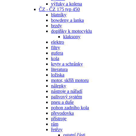
výfuky a kolena
ČZ - ČZ 175 typ 450
blatníky
bowdeny a lanka
brzdy
doplňky k motocyklu
klaksony
elektro
filtry
gufera
kola
kryty a schránky
literatura
ložiska
motor, skříň motoru
nálepky
nástroje a nářadí
palivový systém
pneu a duše
pohon zadního kola
převodovka
přístroje
rám
řetězy
ostatní části