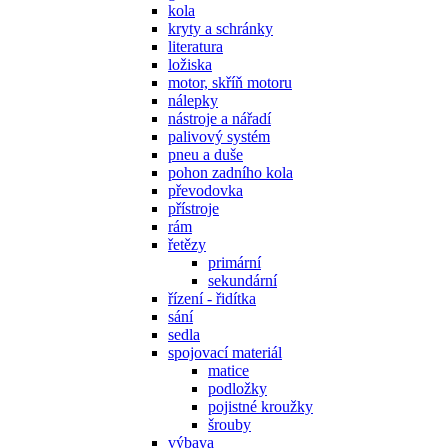
kola
kryty a schránky
literatura
ložiska
motor, skříň motoru
nálepky
nástroje a nářadí
palivový systém
pneu a duše
pohon zadního kola
převodovka
přístroje
rám
řetězy
primární
sekundární
řízení - řidítka
sání
sedla
spojovací materiál
matice
podložky
pojistné kroužky
šrouby
výbava