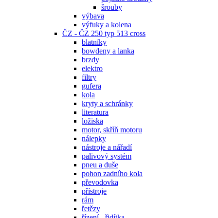
šrouby
výbava
výfuky a kolena
ČZ - ČZ 250 typ 513 cross
blatníky
bowdeny a lanka
brzdy
elektro
filtry
gufera
kola
kryty a schránky
literatura
ložiska
motor, skříň motoru
nálepky
nástroje a nářadí
palivový systém
pneu a duše
pohon zadního kola
převodovka
přístroje
rám
řetězy
řízení - řidítka