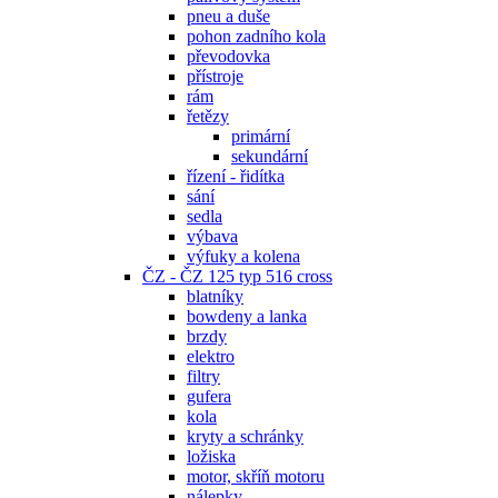
pneu a duše
pohon zadního kola
převodovka
přístroje
rám
řetězy
primární
sekundární
řízení - řidítka
sání
sedla
výbava
výfuky a kolena
ČZ - ČZ 125 typ 516 cross
blatníky
bowdeny a lanka
brzdy
elektro
filtry
gufera
kola
kryty a schránky
ložiska
motor, skříň motoru
nálepky