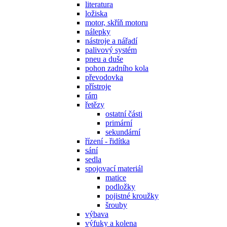
literatura
ložiska
motor, skříň motoru
nálepky
nástroje a nářadí
palivový systém
pneu a duše
pohon zadního kola
převodovka
přístroje
rám
řetězy
ostatní části
primární
sekundární
řízení - řidítka
sání
sedla
spojovací materiál
matice
podložky
pojistné kroužky
šrouby
výbava
výfuky a kolena