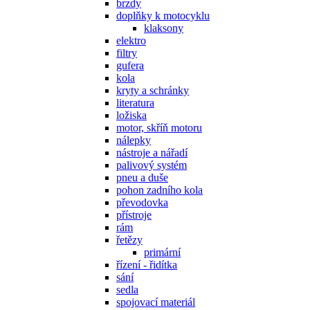
brzdy
doplňky k motocyklu
klaksony
elektro
filtry
gufera
kola
kryty a schránky
literatura
ložiska
motor, skříň motoru
nálepky
nástroje a nářadí
palivový systém
pneu a duše
pohon zadního kola
převodovka
přístroje
rám
řetězy
primární
řízení - řidítka
sání
sedla
spojovací materiál