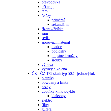
převodovka
přístroje
rám
řetězy
primární
sekundární
řízení - řidítka
sání
sedla
spojovací materiál
matice
podložky
pojistné kroužky
šrouby
výbava
výfuky a kolena
ČZ - ČZ 175 skutr typ 502 - jednovýfuk
blatníky
bowdeny a lanka
brzdy
doplňky k motocyklu
klaksony
elektro
filtry
gufera