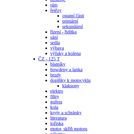
rám
řetězy
ostatní části
primární
sekundární
řízení - řidítka
sání
sedla
výbava
výfuky a kolena
ČZ - 125 T
blatníky
bowdeny a lanka
brzdy
doplňky k motocyklu
klaksony
elektro
filtry
gufera
kola
kryty a schránky
literatura
ložiska
motor, skříň motoru