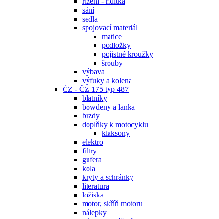
řízení - řidítka
sání
sedla
spojovací materiál
matice
podložky
pojistné kroužky
šrouby
výbava
výfuky a kolena
ČZ - ČZ 175 typ 487
blatníky
bowdeny a lanka
brzdy
doplňky k motocyklu
klaksony
elektro
filtry
gufera
kola
kryty a schránky
literatura
ložiska
motor, skříň motoru
nálepky