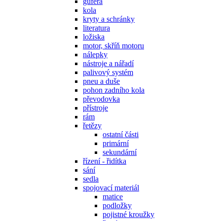
gufera
kola
kryty a schránky
literatura
ložiska
motor, skříň motoru
nálepky
nástroje a nářadí
palivový systém
pneu a duše
pohon zadního kola
převodovka
přístroje
rám
řetězy
ostatní části
primární
sekundární
řízení - řidítka
sání
sedla
spojovací materiál
matice
podložky
pojistné kroužky