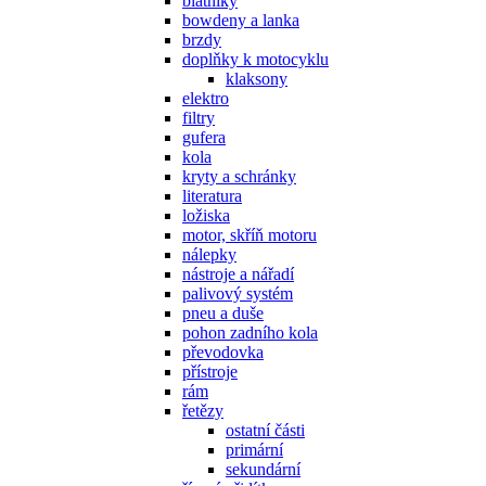
blatníky
bowdeny a lanka
brzdy
doplňky k motocyklu
klaksony
elektro
filtry
gufera
kola
kryty a schránky
literatura
ložiska
motor, skříň motoru
nálepky
nástroje a nářadí
palivový systém
pneu a duše
pohon zadního kola
převodovka
přístroje
rám
řetězy
ostatní části
primární
sekundární