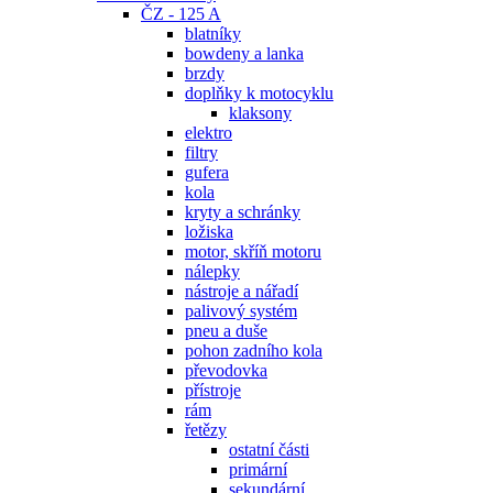
ČZ - 125 A
blatníky
bowdeny a lanka
brzdy
doplňky k motocyklu
klaksony
elektro
filtry
gufera
kola
kryty a schránky
ložiska
motor, skříň motoru
nálepky
nástroje a nářadí
palivový systém
pneu a duše
pohon zadního kola
převodovka
přístroje
rám
řetězy
ostatní části
primární
sekundární