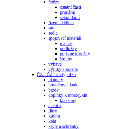
řetězy
ostatní části
primární
sekundární
řízení - řidítka
sání
sedla
spojovací materiál
matice
podložky
pojistné kroužky
šrouby
výbava
výfuky a kolena
ČZ - ČZ 125 typ 476
blatníky
bowdeny a lanka
brzdy
doplňky k motocyklu
klaksony
elektro
filtry
gufera
kola
kryty a schránky