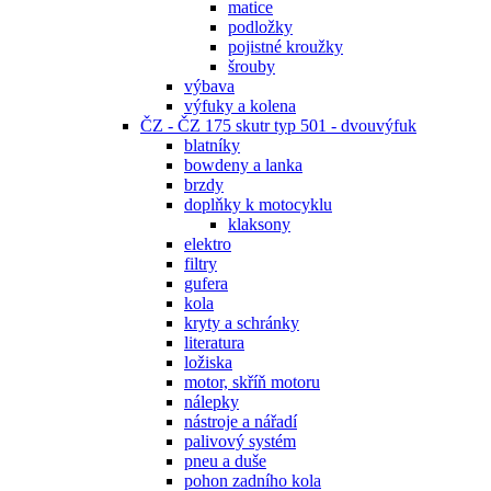
matice
podložky
pojistné kroužky
šrouby
výbava
výfuky a kolena
ČZ - ČZ 175 skutr typ 501 - dvouvýfuk
blatníky
bowdeny a lanka
brzdy
doplňky k motocyklu
klaksony
elektro
filtry
gufera
kola
kryty a schránky
literatura
ložiska
motor, skříň motoru
nálepky
nástroje a nářadí
palivový systém
pneu a duše
pohon zadního kola