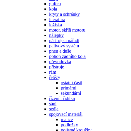
gufera
kola
kryty a schránky
literatura
ložiska
motor, skříň motoru
nálepky
nástroje a nářadí
palivový systém
pneu a duše
pohon zadního kola
převodovka
přístroje
rám
řetězy
ostatní části
primární
sekundární
řízení - řidítka
sání
sedla
spojovací materiál
matice
podložky
pojistné kroužky