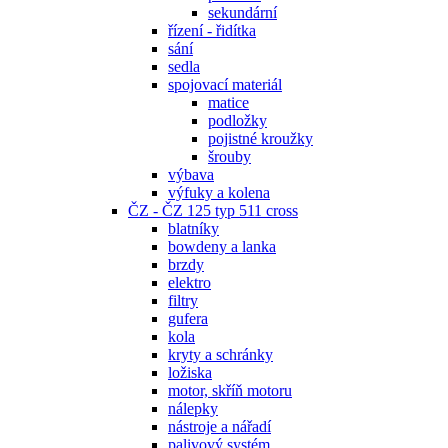
sekundární
řízení - řidítka
sání
sedla
spojovací materiál
matice
podložky
pojistné kroužky
šrouby
výbava
výfuky a kolena
ČZ - ČZ 125 typ 511 cross
blatníky
bowdeny a lanka
brzdy
elektro
filtry
gufera
kola
kryty a schránky
ložiska
motor, skříň motoru
nálepky
nástroje a nářadí
palivový systém