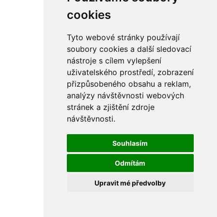
rám
řetězy
cookies
ostatní části
primární
sekundární
Tyto webové stránky používají
řízení - řidítka
soubory cookies a další sledovací
sání
nástroje s cílem vylepšení
sedla
spojovací materiál
uživatelského prostředí, zobrazení
matice
přizpůsobeného obsahu a reklam,
podložky
analýzy návštěvnosti webových
pojistné kroužky
šrouby
stránek a zjištění zdroje
výbava
návštěvnosti.
výfuky a kolena
ČZ - ČZ 380 typ 514 cross
blatníky
Souhlasím
bowdeny a lanka
brzdy
Odmítám
elektro
filtry
Upravit mé předvolby
gufera
kola
kryty a schránky
literatura