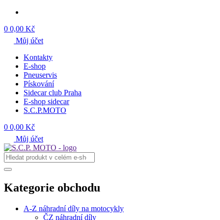
0
0,00 Kč
Můj účet
Kontakty
E-shop
Pneuservis
Pískování
Sidecar club Praha
E-shop sidecar
S.C.P.MOTO
0
0,00 Kč
Můj účet
Kategorie obchodu
A-Z náhradní díly na motocykly
ČZ náhradní díly