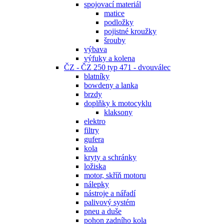
spojovací materiál
matice
podložky
pojistné kroužky
šrouby
výbava
výfuky a kolena
ČZ - ČZ 250 typ 471 - dvouválec
blatníky
bowdeny a lanka
brzdy
doplňky k motocyklu
klaksony
elektro
filtry
gufera
kola
kryty a schránky
ložiska
motor, skříň motoru
nálepky
nástroje a nářadí
palivový systém
pneu a duše
pohon zadního kola