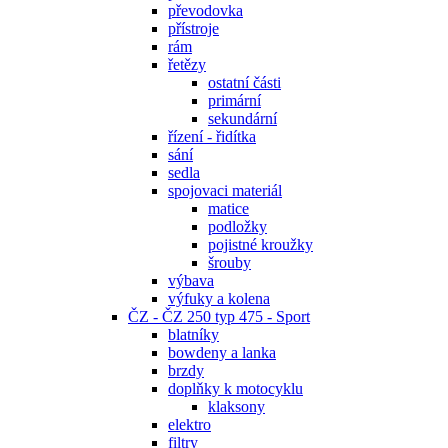
převodovka
přístroje
rám
řetězy
ostatní části
primární
sekundární
řízení - řidítka
sání
sedla
spojovaci materiál
matice
podložky
pojistné kroužky
šrouby
výbava
výfuky a kolena
ČZ - ČZ 250 typ 475 - Sport
blatníky
bowdeny a lanka
brzdy
doplňky k motocyklu
klaksony
elektro
filtry