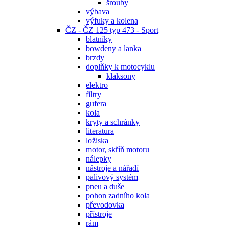
šrouby
výbava
výfuky a kolena
ČZ - ČZ 125 typ 473 - Sport
blatníky
bowdeny a lanka
brzdy
doplňky k motocyklu
klaksony
elektro
filtry
gufera
kola
kryty a schránky
literatura
ložiska
motor, skříň motoru
nálepky
nástroje a nářadí
palivový systém
pneu a duše
pohon zadního kola
převodovka
přístroje
rám