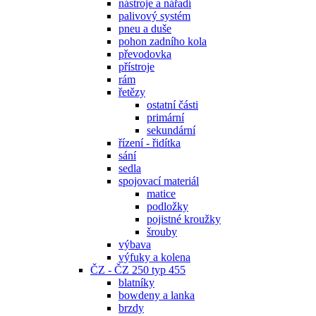
nástroje a nářadí
palivový systém
pneu a duše
pohon zadního kola
převodovka
přístroje
rám
řetězy
ostatní části
primární
sekundární
řízení - řidítka
sání
sedla
spojovací materiál
matice
podložky
pojistné kroužky
šrouby
výbava
výfuky a kolena
ČZ - ČZ 250 typ 455
blatníky
bowdeny a lanka
brzdy