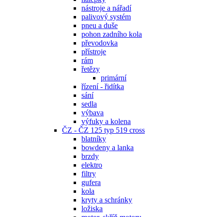
nástroje a nářadí
palivový systém
pneu a duše
pohon zadního kola
převodovka
přístroje
rám
řetězy
primární
řízení - řidítka
sání
sedla
výbava
výfuky a kolena
ČZ - ČZ 125 typ 519 cross
blatníky
bowdeny a lanka
brzdy
elektro
filtry
gufera
kola
kryty a schránky
ložiska