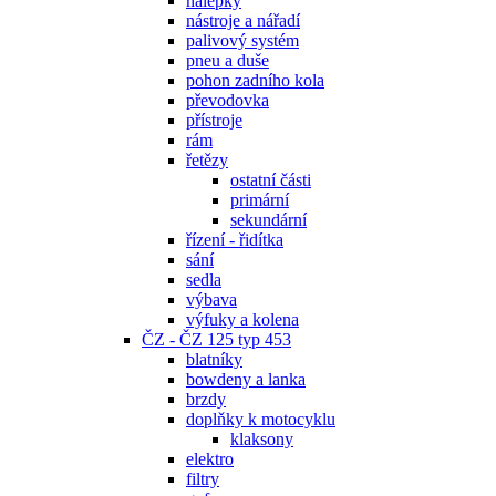
nálepky
nástroje a nářadí
palivový systém
pneu a duše
pohon zadního kola
převodovka
přístroje
rám
řetězy
ostatní části
primární
sekundární
řízení - řidítka
sání
sedla
výbava
výfuky a kolena
ČZ - ČZ 125 typ 453
blatníky
bowdeny a lanka
brzdy
doplňky k motocyklu
klaksony
elektro
filtry