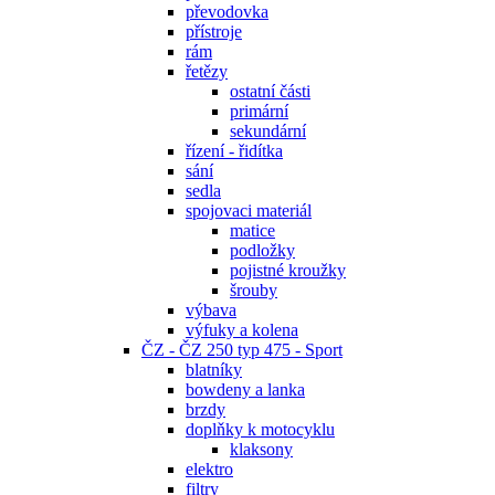
převodovka
přístroje
rám
řetězy
ostatní části
primární
sekundární
řízení - řidítka
sání
sedla
spojovaci materiál
matice
podložky
pojistné kroužky
šrouby
výbava
výfuky a kolena
ČZ - ČZ 250 typ 475 - Sport
blatníky
bowdeny a lanka
brzdy
doplňky k motocyklu
klaksony
elektro
filtry