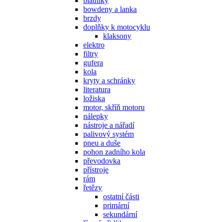
blatníky
bowdeny a lanka
brzdy
doplňky k motocyklu
klaksony
elektro
filtry
gufera
kola
kryty a schránky
literatura
ložiska
motor, skříň motoru
nálepky
nástroje a nářadí
palivový systém
pneu a duše
pohon zadního kola
převodovka
přístroje
rám
řetězy
ostatní části
primární
sekundární