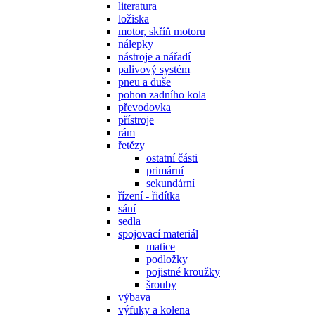
literatura
ložiska
motor, skříň motoru
nálepky
nástroje a nářadí
palivový systém
pneu a duše
pohon zadního kola
převodovka
přístroje
rám
řetězy
ostatní části
primární
sekundární
řízení - řidítka
sání
sedla
spojovací materiál
matice
podložky
pojistné kroužky
šrouby
výbava
výfuky a kolena