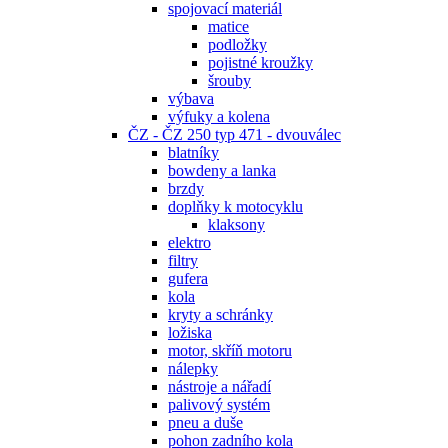
spojovací materiál
matice
podložky
pojistné kroužky
šrouby
výbava
výfuky a kolena
ČZ - ČZ 250 typ 471 - dvouválec
blatníky
bowdeny a lanka
brzdy
doplňky k motocyklu
klaksony
elektro
filtry
gufera
kola
kryty a schránky
ložiska
motor, skříň motoru
nálepky
nástroje a nářadí
palivový systém
pneu a duše
pohon zadního kola