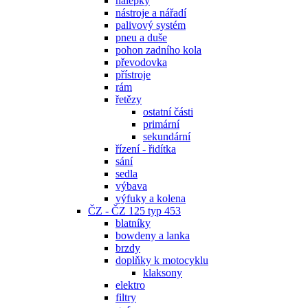
nálepky
nástroje a nářadí
palivový systém
pneu a duše
pohon zadního kola
převodovka
přístroje
rám
řetězy
ostatní části
primární
sekundární
řízení - řidítka
sání
sedla
výbava
výfuky a kolena
ČZ - ČZ 125 typ 453
blatníky
bowdeny a lanka
brzdy
doplňky k motocyklu
klaksony
elektro
filtry