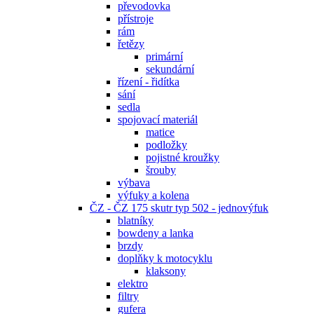
převodovka
přístroje
rám
řetězy
primární
sekundární
řízení - řidítka
sání
sedla
spojovací materiál
matice
podložky
pojistné kroužky
šrouby
výbava
výfuky a kolena
ČZ - ČZ 175 skutr typ 502 - jednovýfuk
blatníky
bowdeny a lanka
brzdy
doplňky k motocyklu
klaksony
elektro
filtry
gufera