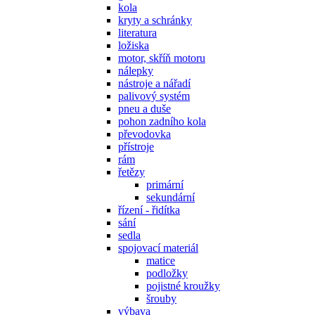
kola
kryty a schránky
literatura
ložiska
motor, skříň motoru
nálepky
nástroje a nářadí
palivový systém
pneu a duše
pohon zadního kola
převodovka
přístroje
rám
řetězy
primární
sekundární
řízení - řidítka
sání
sedla
spojovací materiál
matice
podložky
pojistné kroužky
šrouby
výbava