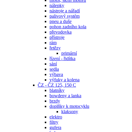
motor, skříň motoru
nálepky
nástroje a nářadí
palivový systém
pneu a duše
pohon zadního kola
převodovka
přístroje
rám
řetězy
primární
řízení - řidítka
sání
sedla
výbava
výfuky a kolena
ČZ - ČZ 125, 150 C
blatníky
bowdeny a lanka
brzdy
doplňky k motocyklu
klaksony
elektro
filtry
gufera