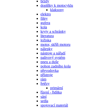
brzdy
doplňky k motocyklu
klaksony
elektro
filtry
gufera
kola
kryty a schránky
literatura
ložiska
motor, skříň motoru
nálepky
nástroje a nářadí
palivový systém
pneu a duše
pohon zadního kola
převodovka
přístroje
rám
řetězy
primární
řízení - řidítka
sání
sedla
spojovací materiál