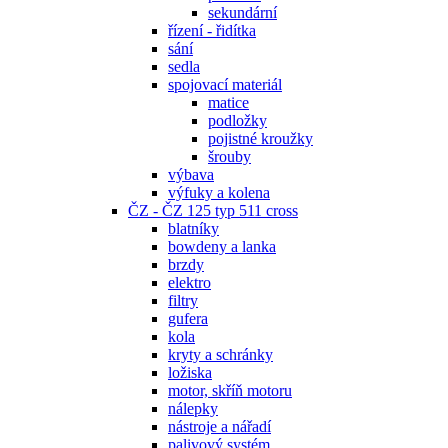
sekundární
řízení - řidítka
sání
sedla
spojovací materiál
matice
podložky
pojistné kroužky
šrouby
výbava
výfuky a kolena
ČZ - ČZ 125 typ 511 cross
blatníky
bowdeny a lanka
brzdy
elektro
filtry
gufera
kola
kryty a schránky
ložiska
motor, skříň motoru
nálepky
nástroje a nářadí
palivový systém