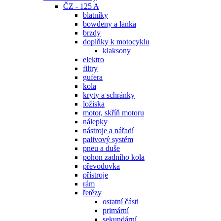
ČZ - 125 A
blatníky
bowdeny a lanka
brzdy
doplňky k motocyklu
klaksony
elektro
filtry
gufera
kola
kryty a schránky
ložiska
motor, skříň motoru
nálepky
nástroje a nářadí
palivový systém
pneu a duše
pohon zadního kola
převodovka
přístroje
rám
řetězy
ostatní části
primární
sekundární