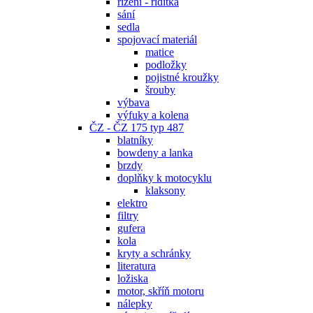
řízení - řidítka
sání
sedla
spojovací materiál
matice
podložky
pojistné kroužky
šrouby
výbava
výfuky a kolena
ČZ - ČZ 175 typ 487
blatníky
bowdeny a lanka
brzdy
doplňky k motocyklu
klaksony
elektro
filtry
gufera
kola
kryty a schránky
literatura
ložiska
motor, skříň motoru
nálepky