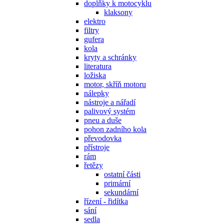
doplňky k motocyklu
klaksony
elektro
filtry
gufera
kola
kryty a schránky
literatura
ložiska
motor, skříň motoru
nálepky
nástroje a nářadí
palivový systém
pneu a duše
pohon zadního kola
převodovka
přístroje
rám
řetězy
ostatní části
primární
sekundární
řízení - řidítka
sání
sedla