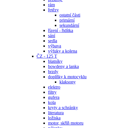
rám
řetězy
ostatní části
primární
sekundární
řízení - řidítka
sání
sedla
výbava
výfuky a kolena
ČZ - 125 T
blatníky
bowdeny a lanka
brzdy
doplňky k motocyklu
klaksony
elektro
filtry
gufera
kola
kryty a schránky
literatura
ložiska
motor, skříň motoru