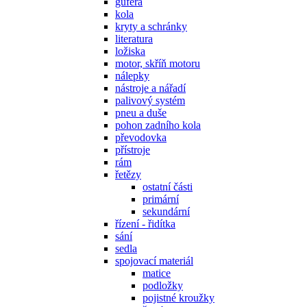
gufera
kola
kryty a schránky
literatura
ložiska
motor, skříň motoru
nálepky
nástroje a nářadí
palivový systém
pneu a duše
pohon zadního kola
převodovka
přístroje
rám
řetězy
ostatní části
primární
sekundární
řízení - řidítka
sání
sedla
spojovací materiál
matice
podložky
pojistné kroužky