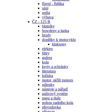
řízení - řidítka
sání
sedla
výbava
ČZ - 125 B
blatníky
bowdeny a lanka
brzdy
doplňky k motocyklu
klaksony
elektro
filtry
gufera
kola
kryty a schránky
literatura
ložiska
motor, skříň motoru
nálepky
nástroje a nářadí
palivový systém
pneu a duše
pohon zadního kola
převodovka
přístroje