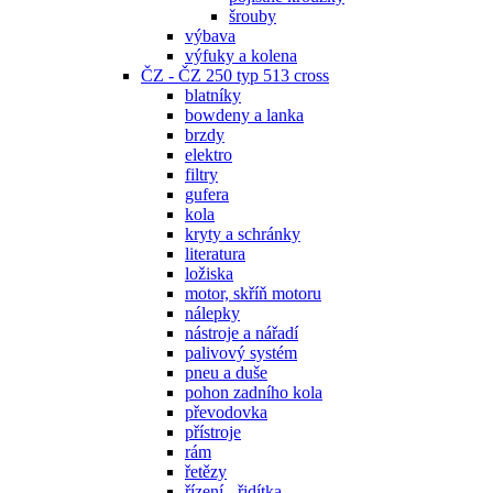
šrouby
výbava
výfuky a kolena
ČZ - ČZ 250 typ 513 cross
blatníky
bowdeny a lanka
brzdy
elektro
filtry
gufera
kola
kryty a schránky
literatura
ložiska
motor, skříň motoru
nálepky
nástroje a nářadí
palivový systém
pneu a duše
pohon zadního kola
převodovka
přístroje
rám
řetězy
řízení - řidítka