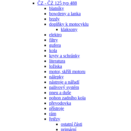
ČZ - ČZ 125 typ 488
blatníky
bowdeny a lanka
brzdy
doplňky k motocyklu
klaksony
elektro
filtry
gufera
kola
kryty a schránky
literatura
ložiska
motor, skříň motoru
nálepky
nástroje a nářadí
palivový systém
pneu a duše
pohon zadního kola
převodovka
přístroje
rám
řetězy
ostatní části
primární