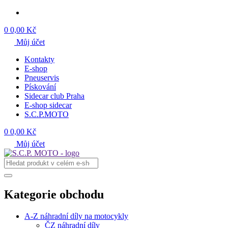
0
0,00 Kč
Můj účet
Kontakty
E-shop
Pneuservis
Pískování
Sidecar club Praha
E-shop sidecar
S.C.P.MOTO
0
0,00 Kč
Můj účet
Kategorie obchodu
A-Z náhradní díly na motocykly
ČZ náhradní díly