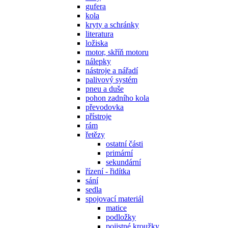
gufera
kola
kryty a schránky
literatura
ložiska
motor, skříň motoru
nálepky
nástroje a nářadí
palivový systém
pneu a duše
pohon zadního kola
převodovka
přístroje
rám
řetězy
ostatní části
primární
sekundární
řízení - řidítka
sání
sedla
spojovací materiál
matice
podložky
pojistné kroužky