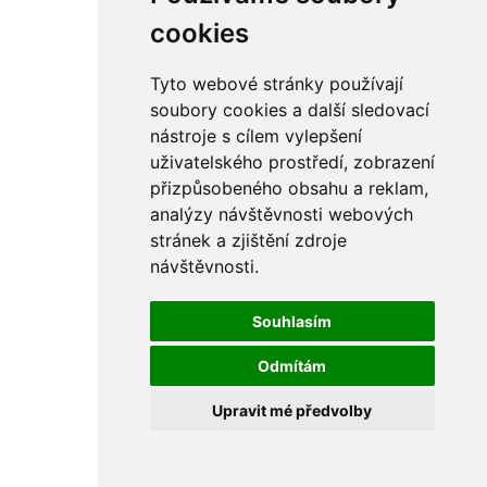
rám
řetězy
cookies
ostatní části
primární
sekundární
Tyto webové stránky používají
řízení - řidítka
soubory cookies a další sledovací
sání
nástroje s cílem vylepšení
sedla
spojovací materiál
uživatelského prostředí, zobrazení
matice
přizpůsobeného obsahu a reklam,
podložky
analýzy návštěvnosti webových
pojistné kroužky
šrouby
stránek a zjištění zdroje
výbava
návštěvnosti.
výfuky a kolena
ČZ - ČZ 380 typ 514 cross
blatníky
Souhlasím
bowdeny a lanka
brzdy
Odmítám
elektro
filtry
Upravit mé předvolby
gufera
kola
kryty a schránky
literatura