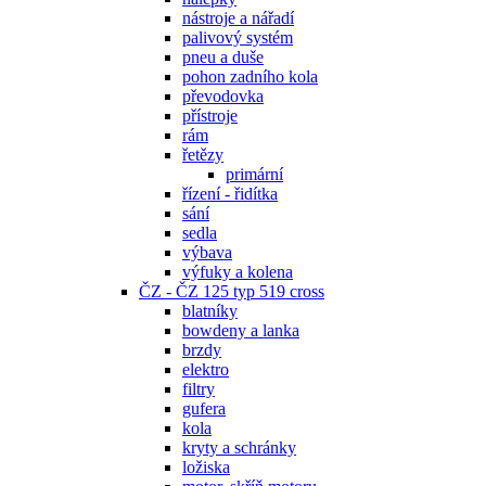
nástroje a nářadí
palivový systém
pneu a duše
pohon zadního kola
převodovka
přístroje
rám
řetězy
primární
řízení - řidítka
sání
sedla
výbava
výfuky a kolena
ČZ - ČZ 125 typ 519 cross
blatníky
bowdeny a lanka
brzdy
elektro
filtry
gufera
kola
kryty a schránky
ložiska