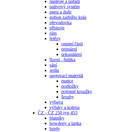
nástroje a nářadí
palivový systém
pneu a duše
pohon zadního kola
převodovka
přístroje
rám
řetězy
ostatní části
primární
sekundární
řízení - řidítka
sání
sedla
spojovací materiál
matice
podložky
pojistné kroužky
šrouby
výbava
výfuky a kolena
ČZ - ČZ 250 typ 455
blatníky
bowdeny a lanka
brzdy