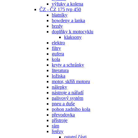
výfuky a kolena
ČZ - ČZ 175 typ 450
blatníky
bowdeny a lanka
brzdy
doplňky k motocyklu
klaksony
elektro
filtry
gufera
kola
kryty a schránky
literatura
ložiska
motor, skříň motoru
nálepky
nástroje a nářadí
palivový systém
pneu a duše
pohon zadního kola
převodovka
přístroje
rám
řetězy
ostatní části