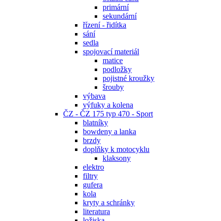
primární
sekundární
řízení - řidítka
sání
sedla
spojovací materiál
matice
podložky
pojistné kroužky
šrouby
výbava
výfuky a kolena
ČZ - ČZ 175 typ 470 - Sport
blatníky
bowdeny a lanka
brzdy
doplňky k motocyklu
klaksony
elektro
filtry
gufera
kola
kryty a schránky
literatura
ložiska