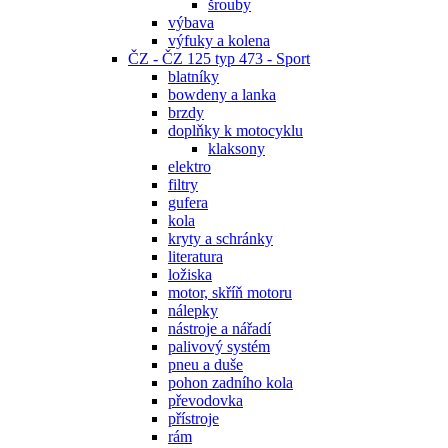
šrouby
výbava
výfuky a kolena
ČZ - ČZ 125 typ 473 - Sport
blatníky
bowdeny a lanka
brzdy
doplňky k motocyklu
klaksony
elektro
filtry
gufera
kola
kryty a schránky
literatura
ložiska
motor, skříň motoru
nálepky
nástroje a nářadí
palivový systém
pneu a duše
pohon zadního kola
převodovka
přístroje
rám