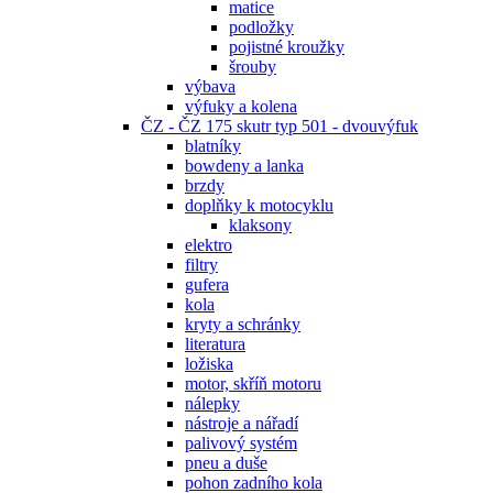
matice
podložky
pojistné kroužky
šrouby
výbava
výfuky a kolena
ČZ - ČZ 175 skutr typ 501 - dvouvýfuk
blatníky
bowdeny a lanka
brzdy
doplňky k motocyklu
klaksony
elektro
filtry
gufera
kola
kryty a schránky
literatura
ložiska
motor, skříň motoru
nálepky
nástroje a nářadí
palivový systém
pneu a duše
pohon zadního kola