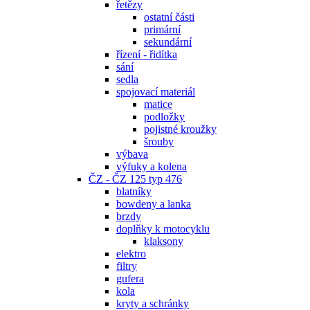
řetězy
ostatní části
primární
sekundární
řízení - řidítka
sání
sedla
spojovací materiál
matice
podložky
pojistné kroužky
šrouby
výbava
výfuky a kolena
ČZ - ČZ 125 typ 476
blatníky
bowdeny a lanka
brzdy
doplňky k motocyklu
klaksony
elektro
filtry
gufera
kola
kryty a schránky