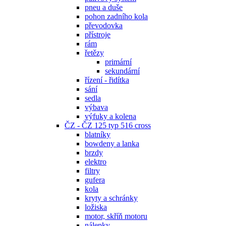
pneu a duše
pohon zadního kola
převodovka
přístroje
rám
řetězy
primární
sekundární
řízení - řidítka
sání
sedla
výbava
výfuky a kolena
ČZ - ČZ 125 typ 516 cross
blatníky
bowdeny a lanka
brzdy
elektro
filtry
gufera
kola
kryty a schránky
ložiska
motor, skříň motoru
nálepky