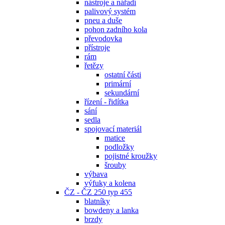
nástroje a nářadí
palivový systém
pneu a duše
pohon zadního kola
převodovka
přístroje
rám
řetězy
ostatní části
primární
sekundární
řízení - řidítka
sání
sedla
spojovací materiál
matice
podložky
pojistné kroužky
šrouby
výbava
výfuky a kolena
ČZ - ČZ 250 typ 455
blatníky
bowdeny a lanka
brzdy