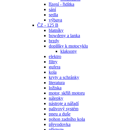
řízení - řidítka
sání
sedla
výbava
ČZ - 125 B
blatníky
bowdeny a lanka
brzdy
doplňky k motocyklu
klaksony
elektro
filtry
gufera
kola
kryty a schránky
literatura
ložiska
motor, skříň motoru
nálepky
nástroje a nářadí
palivový systém
pneu a duše
pohon zadního kola
převodovka
přístroje