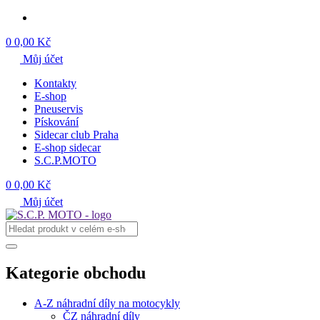
0
0,00 Kč
Můj účet
Kontakty
E-shop
Pneuservis
Pískování
Sidecar club Praha
E-shop sidecar
S.C.P.MOTO
0
0,00 Kč
Můj účet
Kategorie obchodu
A-Z náhradní díly na motocykly
ČZ náhradní díly