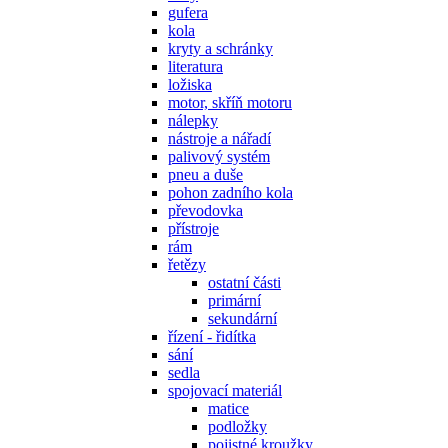
gufera
kola
kryty a schránky
literatura
ložiska
motor, skříň motoru
nálepky
nástroje a nářadí
palivový systém
pneu a duše
pohon zadního kola
převodovka
přístroje
rám
řetězy
ostatní části
primární
sekundární
řízení - řidítka
sání
sedla
spojovací materiál
matice
podložky
pojistné kroužky