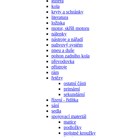
gufera
kola
kryty a schránky
literatura
ložiska
motor, skříň motoru
nálepky
nástroje a nářadí
palivový systém
pneu a duše
pohon zadního kola
převodovka
přístroje
rám
řetězy
ostatní části
primární
sekundární
řízení - řidítka
sání
sedla
spojovací materiál
matice
podložky
pojistné kroužky