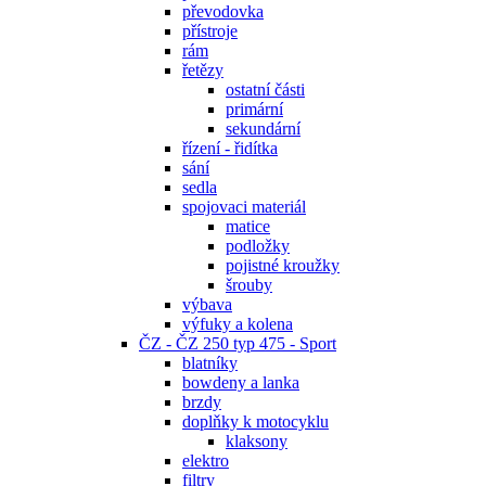
převodovka
přístroje
rám
řetězy
ostatní části
primární
sekundární
řízení - řidítka
sání
sedla
spojovaci materiál
matice
podložky
pojistné kroužky
šrouby
výbava
výfuky a kolena
ČZ - ČZ 250 typ 475 - Sport
blatníky
bowdeny a lanka
brzdy
doplňky k motocyklu
klaksony
elektro
filtry