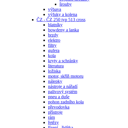
šrouby
výbava
výfuky a kolena
ČZ - ČZ 250 typ 513 cross
blatníky
bowdeny a lanka
brzdy
elektro
filtry
gufera
kola
kryty a schránky
literatura
ložiska
motor, skříň motoru
nálepky
nástroje a nářadí
palivový systém
pneu a duše
pohon zadního kola
převodovka
přístroje
rám
řetězy
řízení - řidítka