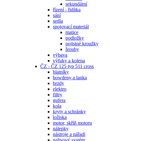
sekundární
řízení - řidítka
sání
sedla
spojovací materiál
matice
podložky
pojistné kroužky
šrouby
výbava
výfuky a kolena
ČZ - ČZ 125 typ 511 cross
blatníky
bowdeny a lanka
brzdy
elektro
filtry
gufera
kola
kryty a schránky
ložiska
motor, skříň motoru
nálepky
nástroje a nářadí
palivový systém