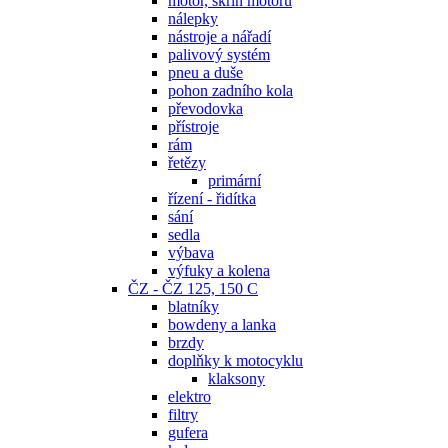
motor, skříň motoru
nálepky
nástroje a nářadí
palivový systém
pneu a duše
pohon zadního kola
převodovka
přístroje
rám
řetězy
primární
řízení - řidítka
sání
sedla
výbava
výfuky a kolena
ČZ - ČZ 125, 150 C
blatníky
bowdeny a lanka
brzdy
doplňky k motocyklu
klaksony
elektro
filtry
gufera