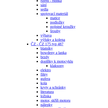
řízení - řidítka
sání
sedla
spojovací materiál
matice
podložky
pojistné kroužky
šrouby
výbava
výfuky a kolena
ČZ - ČZ 175 typ 487
blatníky
bowdeny a lanka
brzdy
doplňky k motocyklu
klaksony
elektro
filtry
gufera
kola
kryty a schránky
literatura
ložiska
motor, skříň motoru
nálepky