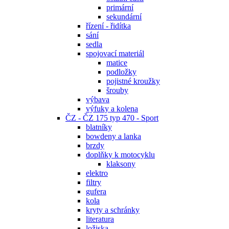
primární
sekundární
řízení - řidítka
sání
sedla
spojovací materiál
matice
podložky
pojistné kroužky
šrouby
výbava
výfuky a kolena
ČZ - ČZ 175 typ 470 - Sport
blatníky
bowdeny a lanka
brzdy
doplňky k motocyklu
klaksony
elektro
filtry
gufera
kola
kryty a schránky
literatura
ložiska