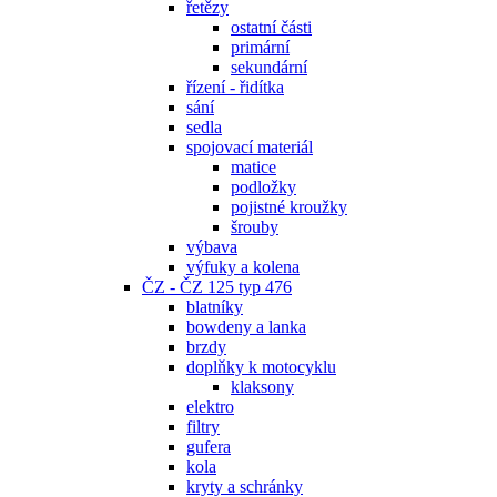
řetězy
ostatní části
primární
sekundární
řízení - řidítka
sání
sedla
spojovací materiál
matice
podložky
pojistné kroužky
šrouby
výbava
výfuky a kolena
ČZ - ČZ 125 typ 476
blatníky
bowdeny a lanka
brzdy
doplňky k motocyklu
klaksony
elektro
filtry
gufera
kola
kryty a schránky