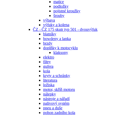
matice
podložky
pojistné kroužky
šrouby
výbava
výfuky a kolena
ČZ - ČZ 175 skutr typ 501 - dvouvýfuk
blatníky
bowdeny a lanka
brzdy
doplňky k motocyklu
klaksony
elektro
filtry
gufera
kola
kryty a schránky
literatura
ložiska
motor, skříň motoru
nálepky
nástroje a nářadí
palivový systém
pneu a duše
pohon zadního kola