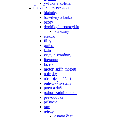
výfuky a kolena
ČZ - ČZ 175 typ 450
blatníky
bowdeny a lanka
brzdy
doplňky k motocyklu
klaksony
elektro
filtry
gufera
kola
kryty a schránky
literatura
ložiska
motor, skříň motoru
nálepky
nástroje a nářadí
palivový systém
pneu a duše
pohon zadního kola
převodovka
přístroje
rám
řetězy
ostatní části