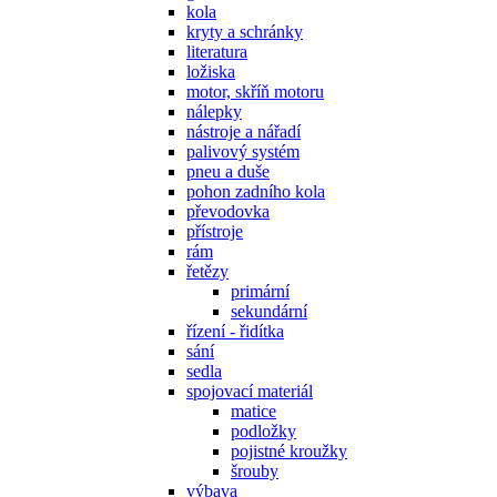
kola
kryty a schránky
literatura
ložiska
motor, skříň motoru
nálepky
nástroje a nářadí
palivový systém
pneu a duše
pohon zadního kola
převodovka
přístroje
rám
řetězy
primární
sekundární
řízení - řidítka
sání
sedla
spojovací materiál
matice
podložky
pojistné kroužky
šrouby
výbava