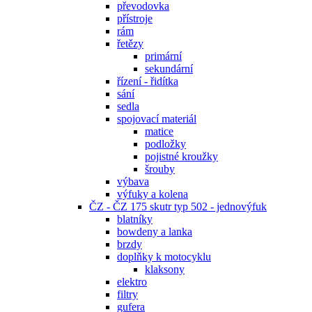
převodovka
přístroje
rám
řetězy
primární
sekundární
řízení - řidítka
sání
sedla
spojovací materiál
matice
podložky
pojistné kroužky
šrouby
výbava
výfuky a kolena
ČZ - ČZ 175 skutr typ 502 - jednovýfuk
blatníky
bowdeny a lanka
brzdy
doplňky k motocyklu
klaksony
elektro
filtry
gufera