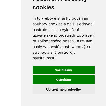
rám
řetězy
cookies
ostatní části
primární
sekundární
Tyto webové stránky používají
řízení - řidítka
soubory cookies a další sledovací
sání
nástroje s cílem vylepšení
sedla
spojovací materiál
uživatelského prostředí, zobrazení
matice
přizpůsobeného obsahu a reklam,
podložky
analýzy návštěvnosti webových
pojistné kroužky
šrouby
stránek a zjištění zdroje
výbava
návštěvnosti.
výfuky a kolena
ČZ - ČZ 380 typ 514 cross
blatníky
Souhlasím
bowdeny a lanka
brzdy
Odmítám
elektro
filtry
Upravit mé předvolby
gufera
kola
kryty a schránky
literatura