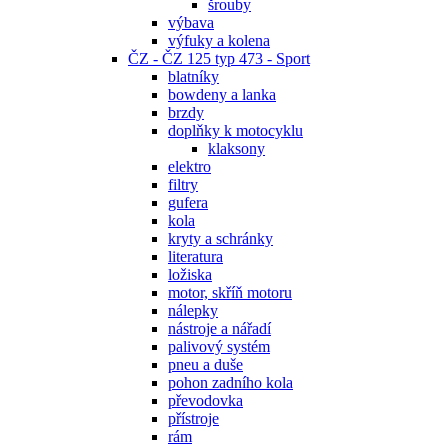
šrouby
výbava
výfuky a kolena
ČZ - ČZ 125 typ 473 - Sport
blatníky
bowdeny a lanka
brzdy
doplňky k motocyklu
klaksony
elektro
filtry
gufera
kola
kryty a schránky
literatura
ložiska
motor, skříň motoru
nálepky
nástroje a nářadí
palivový systém
pneu a duše
pohon zadního kola
převodovka
přístroje
rám