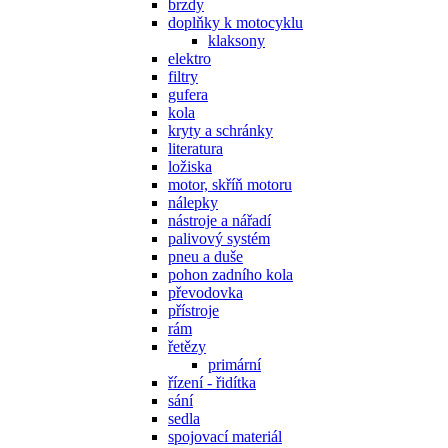
brzdy
doplňky k motocyklu
klaksony
elektro
filtry
gufera
kola
kryty a schránky
literatura
ložiska
motor, skříň motoru
nálepky
nástroje a nářadí
palivový systém
pneu a duše
pohon zadního kola
převodovka
přístroje
rám
řetězy
primární
řízení - řidítka
sání
sedla
spojovací materiál