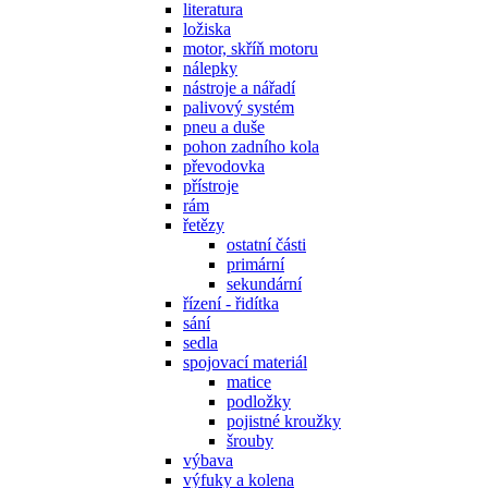
literatura
ložiska
motor, skříň motoru
nálepky
nástroje a nářadí
palivový systém
pneu a duše
pohon zadního kola
převodovka
přístroje
rám
řetězy
ostatní části
primární
sekundární
řízení - řidítka
sání
sedla
spojovací materiál
matice
podložky
pojistné kroužky
šrouby
výbava
výfuky a kolena