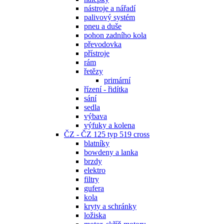
nástroje a nářadí
palivový systém
pneu a duše
pohon zadního kola
převodovka
přístroje
rám
řetězy
primární
řízení - řidítka
sání
sedla
výbava
výfuky a kolena
ČZ - ČZ 125 typ 519 cross
blatníky
bowdeny a lanka
brzdy
elektro
filtry
gufera
kola
kryty a schránky
ložiska