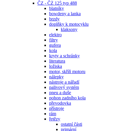
ČZ - ČZ 125 typ 488
blatníky
bowdeny a lanka
brzdy
doplňky k motocyklu
klaksony
elektro
filtry
gufera
kola
kryty a schránky
literatura
ložiska
motor, skříň motoru
nálepky
nástroje a nářadí
palivový systém
pneu a duše
pohon zadního kola
převodovka
přístroje
rám
řetězy
ostatní části
primární