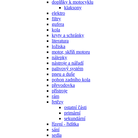
doplňky k motocyklu
klaksony
elektro
filtry
gufera
kola
kryty a schránky
literatura
ložiska
motor, skříň motoru
nálepky
nástroje a nářadí
palivový systém
pneu a duše
pohon zadního kola
převodovka
přístroje
rám
řetězy
ostatní části
primární
sekundární
řízení - řidítka
sání
sedla