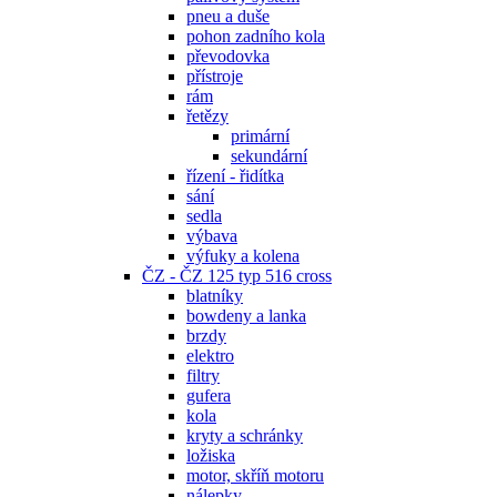
pneu a duše
pohon zadního kola
převodovka
přístroje
rám
řetězy
primární
sekundární
řízení - řidítka
sání
sedla
výbava
výfuky a kolena
ČZ - ČZ 125 typ 516 cross
blatníky
bowdeny a lanka
brzdy
elektro
filtry
gufera
kola
kryty a schránky
ložiska
motor, skříň motoru
nálepky