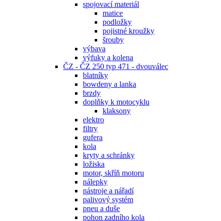
spojovací materiál
matice
podložky
pojistné kroužky
šrouby
výbava
výfuky a kolena
ČZ - ČZ 250 typ 471 - dvouválec
blatníky
bowdeny a lanka
brzdy
doplňky k motocyklu
klaksony
elektro
filtry
gufera
kola
kryty a schránky
ložiska
motor, skříň motoru
nálepky
nástroje a nářadí
palivový systém
pneu a duše
pohon zadního kola