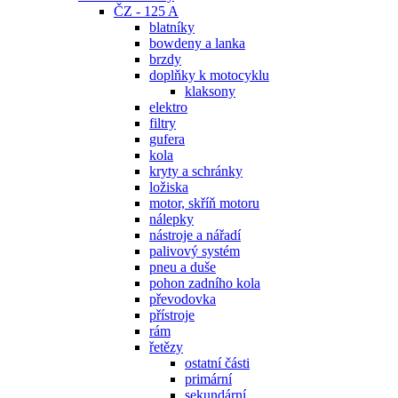
ČZ - 125 A
blatníky
bowdeny a lanka
brzdy
doplňky k motocyklu
klaksony
elektro
filtry
gufera
kola
kryty a schránky
ložiska
motor, skříň motoru
nálepky
nástroje a nářadí
palivový systém
pneu a duše
pohon zadního kola
převodovka
přístroje
rám
řetězy
ostatní části
primární
sekundární