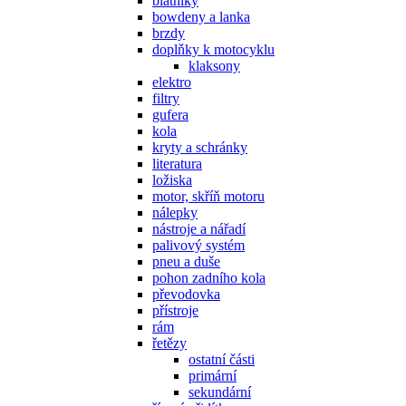
blatníky
bowdeny a lanka
brzdy
doplňky k motocyklu
klaksony
elektro
filtry
gufera
kola
kryty a schránky
literatura
ložiska
motor, skříň motoru
nálepky
nástroje a nářadí
palivový systém
pneu a duše
pohon zadního kola
převodovka
přístroje
rám
řetězy
ostatní části
primární
sekundární