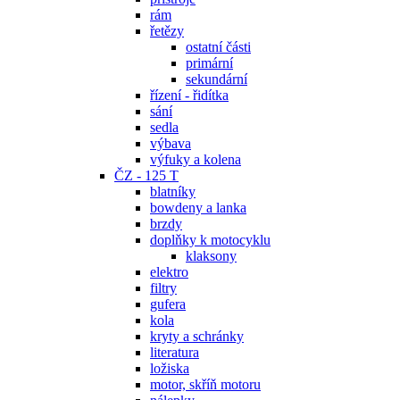
rám
řetězy
ostatní části
primární
sekundární
řízení - řidítka
sání
sedla
výbava
výfuky a kolena
ČZ - 125 T
blatníky
bowdeny a lanka
brzdy
doplňky k motocyklu
klaksony
elektro
filtry
gufera
kola
kryty a schránky
literatura
ložiska
motor, skříň motoru