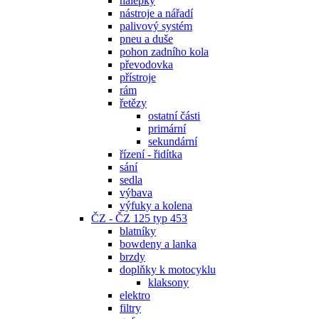
nálepky
nástroje a nářadí
palivový systém
pneu a duše
pohon zadního kola
převodovka
přístroje
rám
řetězy
ostatní části
primární
sekundární
řízení - řidítka
sání
sedla
výbava
výfuky a kolena
ČZ - ČZ 125 typ 453
blatníky
bowdeny a lanka
brzdy
doplňky k motocyklu
klaksony
elektro
filtry