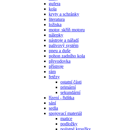
gufera
kola
kryty a schránky
literatura
ložiska
motor, skříň motoru
nálepky
nástroje a nářadí
palivový systém
pneu a duše
pohon zadního kola
převodovka
přístroje
rám
řetězy
ostatní části
primární
sekundární
řízení - řidítka
sání
sedla
spojovací materiál
matice
podložky
pojistné kroužky