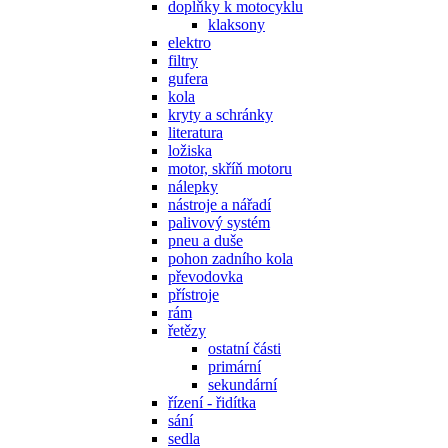
doplňky k motocyklu
klaksony
elektro
filtry
gufera
kola
kryty a schránky
literatura
ložiska
motor, skříň motoru
nálepky
nástroje a nářadí
palivový systém
pneu a duše
pohon zadního kola
převodovka
přístroje
rám
řetězy
ostatní části
primární
sekundární
řízení - řidítka
sání
sedla