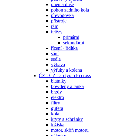
pneu a duše
pohon zadního kola
převodovka
přístroje
rám
řetězy
primární
sekundární
řízení - řidítka
sání
sedla
výbava
výfuky a kolena
ČZ - ČZ 125 typ 516 cross
blatníky
bowdeny a lanka
brzdy
elektro
filtry
gufera
kola
kryty a schránky
ložiska
motor, skříň motoru
nálepky