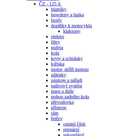
ČZ - 125 A
blatníky
bowdeny a lanka
brzdy
doplňky k motocyklu
klaksony
elektro
filtry
gufera
kola
kryty a schránky
ložiska
motor, skříň motoru
nálepky
nástroje a nářadí
palivový systém
pneu a duše
pohon zadního kola
převodovka
přístroje
rám
řetězy
ostatní části
primární
sekundární