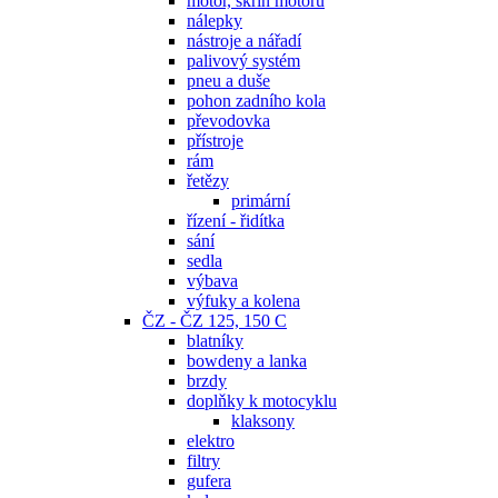
motor, skříň motoru
nálepky
nástroje a nářadí
palivový systém
pneu a duše
pohon zadního kola
převodovka
přístroje
rám
řetězy
primární
řízení - řidítka
sání
sedla
výbava
výfuky a kolena
ČZ - ČZ 125, 150 C
blatníky
bowdeny a lanka
brzdy
doplňky k motocyklu
klaksony
elektro
filtry
gufera