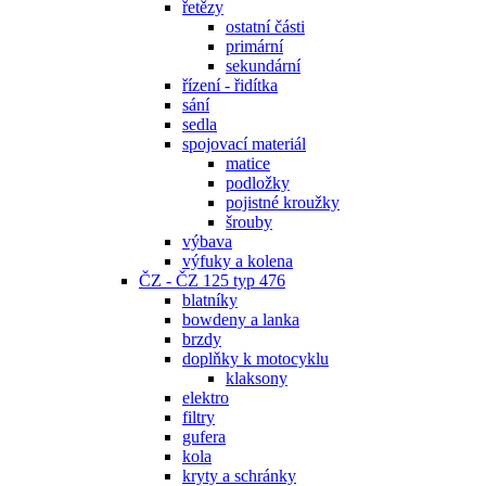
řetězy
ostatní části
primární
sekundární
řízení - řidítka
sání
sedla
spojovací materiál
matice
podložky
pojistné kroužky
šrouby
výbava
výfuky a kolena
ČZ - ČZ 125 typ 476
blatníky
bowdeny a lanka
brzdy
doplňky k motocyklu
klaksony
elektro
filtry
gufera
kola
kryty a schránky