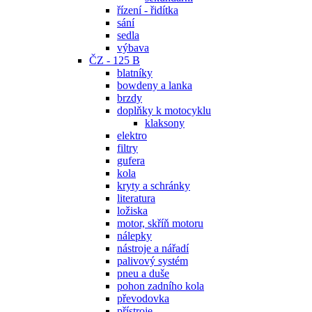
řízení - řidítka
sání
sedla
výbava
ČZ - 125 B
blatníky
bowdeny a lanka
brzdy
doplňky k motocyklu
klaksony
elektro
filtry
gufera
kola
kryty a schránky
literatura
ložiska
motor, skříň motoru
nálepky
nástroje a nářadí
palivový systém
pneu a duše
pohon zadního kola
převodovka
přístroje