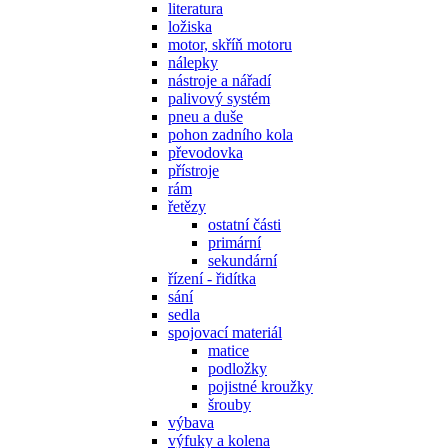
literatura
ložiska
motor, skříň motoru
nálepky
nástroje a nářadí
palivový systém
pneu a duše
pohon zadního kola
převodovka
přístroje
rám
řetězy
ostatní části
primární
sekundární
řízení - řidítka
sání
sedla
spojovací materiál
matice
podložky
pojistné kroužky
šrouby
výbava
výfuky a kolena