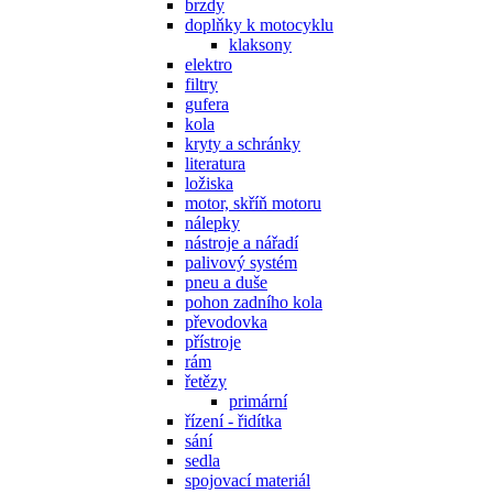
brzdy
doplňky k motocyklu
klaksony
elektro
filtry
gufera
kola
kryty a schránky
literatura
ložiska
motor, skříň motoru
nálepky
nástroje a nářadí
palivový systém
pneu a duše
pohon zadního kola
převodovka
přístroje
rám
řetězy
primární
řízení - řidítka
sání
sedla
spojovací materiál