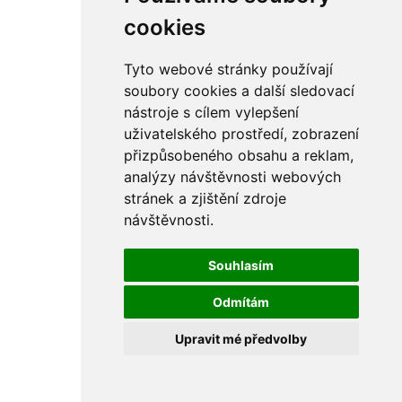
rám
řetězy
cookies
ostatní části
primární
sekundární
Tyto webové stránky používají
řízení - řidítka
soubory cookies a další sledovací
sání
nástroje s cílem vylepšení
sedla
spojovací materiál
uživatelského prostředí, zobrazení
matice
přizpůsobeného obsahu a reklam,
podložky
analýzy návštěvnosti webových
pojistné kroužky
šrouby
stránek a zjištění zdroje
výbava
návštěvnosti.
výfuky a kolena
ČZ - ČZ 380 typ 514 cross
blatníky
Souhlasím
bowdeny a lanka
brzdy
Odmítám
elektro
filtry
Upravit mé předvolby
gufera
kola
kryty a schránky
literatura