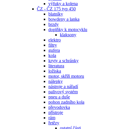
výfuky a kolena
ČZ - ČZ 175 typ 450
blatníky
bowdeny a lanka
brzdy
doplňky k motocyklu
klaksony
elektro
filtry
gufera
kola
kryty a schránky
literatura
ložiska
motor, skříň motoru
nálepky
nástroje a nářadí
palivový systém
pneu a duše
pohon zadního kola
převodovka
přístroje
rám
řetězy
ostatní části