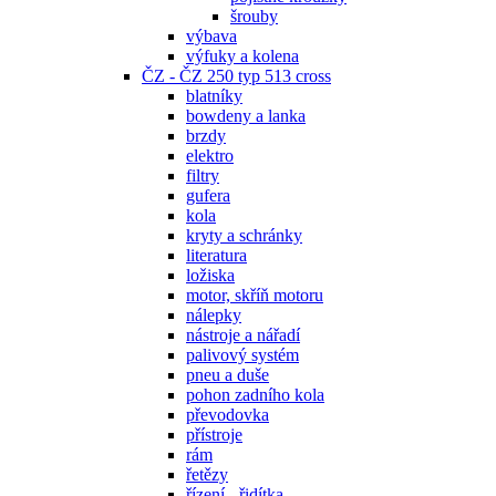
šrouby
výbava
výfuky a kolena
ČZ - ČZ 250 typ 513 cross
blatníky
bowdeny a lanka
brzdy
elektro
filtry
gufera
kola
kryty a schránky
literatura
ložiska
motor, skříň motoru
nálepky
nástroje a nářadí
palivový systém
pneu a duše
pohon zadního kola
převodovka
přístroje
rám
řetězy
řízení - řidítka