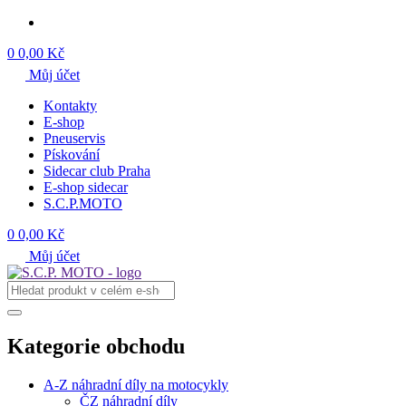
0
0,00 Kč
Můj účet
Kontakty
E-shop
Pneuservis
Pískování
Sidecar club Praha
E-shop sidecar
S.C.P.MOTO
0
0,00 Kč
Můj účet
Kategorie obchodu
A-Z náhradní díly na motocykly
ČZ náhradní díly