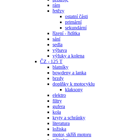
rám
řetězy
ostatní části
primární
sekundární
řízení - řidítka
sání
sedla
výbava
výfuky a kolena
ČZ - 125 T
blatníky
bowdeny a lanka
brzdy
doplňky k motocyklu
klaksony
elektro
filtry
gufera
kola
kryty a schránky
literatura
ložiska
motor, skříň motoru