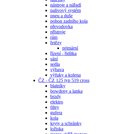
nástroje a nářadí
palivový systém
pneu a duše
pohon zadního kola
převodovka
přístroje
rám
řetězy
primární
řízení - řidítka
sání
sedla
výbava
výfuky a kolena
ČZ - ČZ 125 typ 519 cross
blatníky
bowdeny a lanka
brzdy
elektro
filtry
gufera
kola
kryty a schránky
ložiska