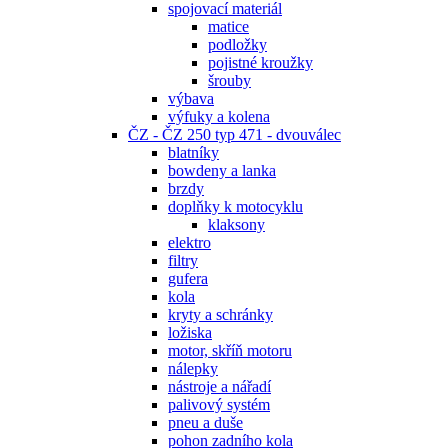
spojovací materiál
matice
podložky
pojistné kroužky
šrouby
výbava
výfuky a kolena
ČZ - ČZ 250 typ 471 - dvouválec
blatníky
bowdeny a lanka
brzdy
doplňky k motocyklu
klaksony
elektro
filtry
gufera
kola
kryty a schránky
ložiska
motor, skříň motoru
nálepky
nástroje a nářadí
palivový systém
pneu a duše
pohon zadního kola