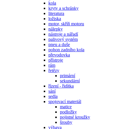
kola
kryty a schránky
literatura
ložiska
motor, skříň motoru
nálepky
nástroje a nářadí
palivový systém
pneu a duše
pohon zadního kola
převodovka
přístroje
rám
řetězy
primární
sekundární
řízení - řidítka
sání
sedla
spojovací materiál
matice
podložky
pojistné kroužky
šrouby
výbava