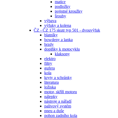
matice
podložky
pojistné kroužky
šrouby
výbava
výfuky a kolena
ČZ - ČZ 175 skutr typ 501 - dvouvýfuk
blatníky
bowdeny a lanka
brzdy
doplňky k motocyklu
klaksony
elektro
filtry
gufera
kola
kryty a schránky
literatura
ložiska
motor, skříň motoru
nálepky
nástroje a nářadí
palivový systém
pneu a duše
pohon zadního kola