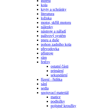
gufera
kola
kryty a schránky
literatura
ložiska
motor, skříň motoru
nálepky
nástroje a nářadí
palivový systém
pneu a duše
pohon zadního kola
převodovka
přístroje
rám
řetězy
ostatní části
primární
sekundární
řízení - řidítka
sání
sedla
spojovací materiál
matice
podložky
pojistné kroužky