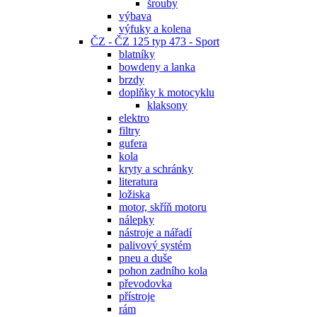
šrouby
výbava
výfuky a kolena
ČZ - ČZ 125 typ 473 - Sport
blatníky
bowdeny a lanka
brzdy
doplňky k motocyklu
klaksony
elektro
filtry
gufera
kola
kryty a schránky
literatura
ložiska
motor, skříň motoru
nálepky
nástroje a nářadí
palivový systém
pneu a duše
pohon zadního kola
převodovka
přístroje
rám