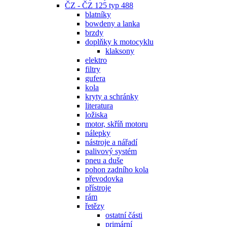
ČZ - ČZ 125 typ 488
blatníky
bowdeny a lanka
brzdy
doplňky k motocyklu
klaksony
elektro
filtry
gufera
kola
kryty a schránky
literatura
ložiska
motor, skříň motoru
nálepky
nástroje a nářadí
palivový systém
pneu a duše
pohon zadního kola
převodovka
přístroje
rám
řetězy
ostatní části
primární