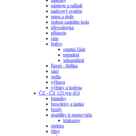
nálepky
nástroje a nářadí
palivový systém
pneu a duše
pohon zadního kola
převodovka
přístroje
rám
řetězy
ostatní části
primární
sekundární
řízení - řidítka
sání
sedla
výbava
výfuky a kolena
ČZ - ČZ 125 typ 453
blatníky
bowdeny a lanka
brzdy
doplňky k motocyklu
klaksony
elektro
filtry