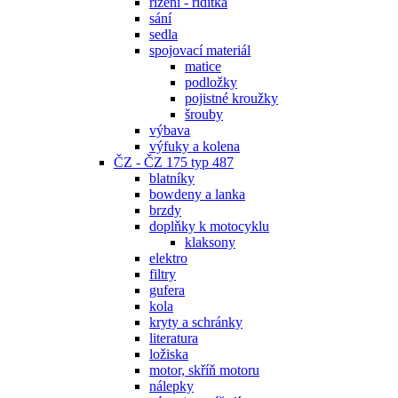
řízení - řidítka
sání
sedla
spojovací materiál
matice
podložky
pojistné kroužky
šrouby
výbava
výfuky a kolena
ČZ - ČZ 175 typ 487
blatníky
bowdeny a lanka
brzdy
doplňky k motocyklu
klaksony
elektro
filtry
gufera
kola
kryty a schránky
literatura
ložiska
motor, skříň motoru
nálepky