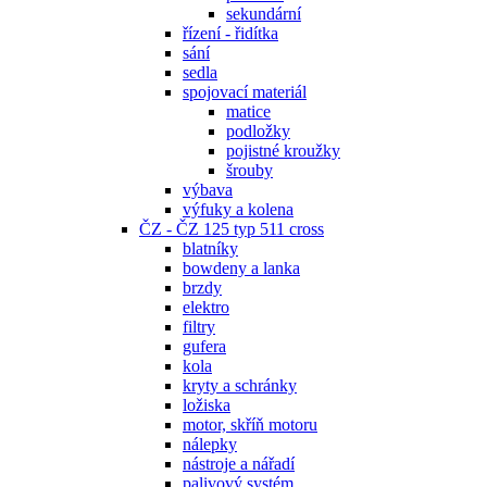
sekundární
řízení - řidítka
sání
sedla
spojovací materiál
matice
podložky
pojistné kroužky
šrouby
výbava
výfuky a kolena
ČZ - ČZ 125 typ 511 cross
blatníky
bowdeny a lanka
brzdy
elektro
filtry
gufera
kola
kryty a schránky
ložiska
motor, skříň motoru
nálepky
nástroje a nářadí
palivový systém