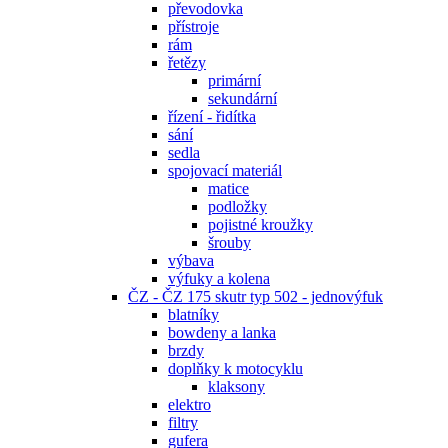
převodovka
přístroje
rám
řetězy
primární
sekundární
řízení - řidítka
sání
sedla
spojovací materiál
matice
podložky
pojistné kroužky
šrouby
výbava
výfuky a kolena
ČZ - ČZ 175 skutr typ 502 - jednovýfuk
blatníky
bowdeny a lanka
brzdy
doplňky k motocyklu
klaksony
elektro
filtry
gufera