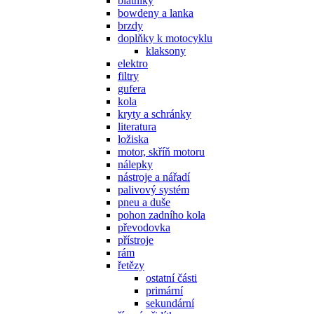
blatníky
bowdeny a lanka
brzdy
doplňky k motocyklu
klaksony
elektro
filtry
gufera
kola
kryty a schránky
literatura
ložiska
motor, skříň motoru
nálepky
nástroje a nářadí
palivový systém
pneu a duše
pohon zadního kola
převodovka
přístroje
rám
řetězy
ostatní části
primární
sekundární