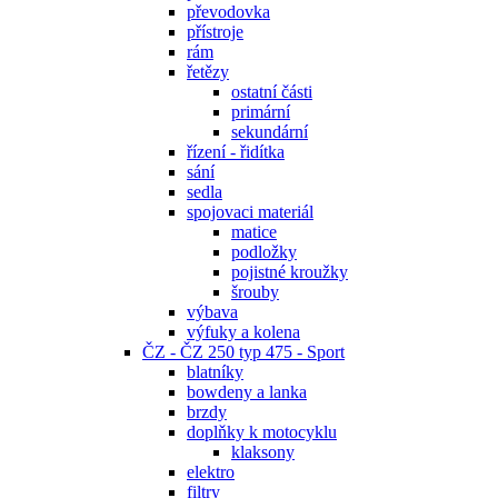
převodovka
přístroje
rám
řetězy
ostatní části
primární
sekundární
řízení - řidítka
sání
sedla
spojovaci materiál
matice
podložky
pojistné kroužky
šrouby
výbava
výfuky a kolena
ČZ - ČZ 250 typ 475 - Sport
blatníky
bowdeny a lanka
brzdy
doplňky k motocyklu
klaksony
elektro
filtry