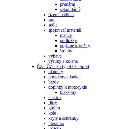
primární
sekundární
řízení - řidítka
sání
sedla
spojovací materiál
matice
podložky
pojistné kroužky
šrouby
výbava
výfuky a kolena
ČZ - ČZ 175 typ 470 - Sport
blatníky
bowdeny a lanka
brzdy
doplňky k motocyklu
klaksony
elektro
filtry
gufera
kola
kryty a schránky
literatura
ložiska