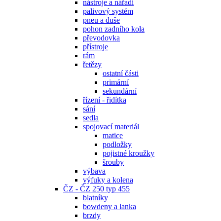
nástroje a nářadí
palivový systém
pneu a duše
pohon zadního kola
převodovka
přístroje
rám
řetězy
ostatní části
primární
sekundární
řízení - řidítka
sání
sedla
spojovací materiál
matice
podložky
pojistné kroužky
šrouby
výbava
výfuky a kolena
ČZ - ČZ 250 typ 455
blatníky
bowdeny a lanka
brzdy