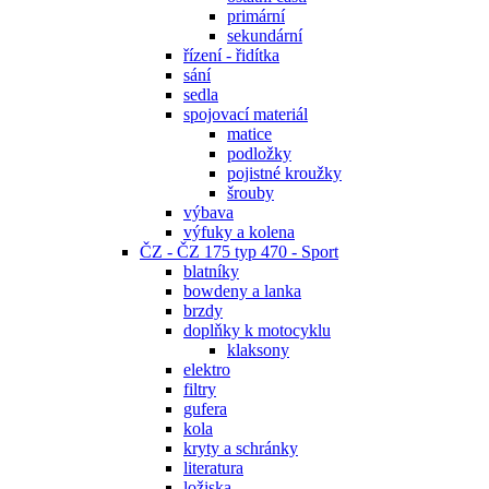
primární
sekundární
řízení - řidítka
sání
sedla
spojovací materiál
matice
podložky
pojistné kroužky
šrouby
výbava
výfuky a kolena
ČZ - ČZ 175 typ 470 - Sport
blatníky
bowdeny a lanka
brzdy
doplňky k motocyklu
klaksony
elektro
filtry
gufera
kola
kryty a schránky
literatura
ložiska