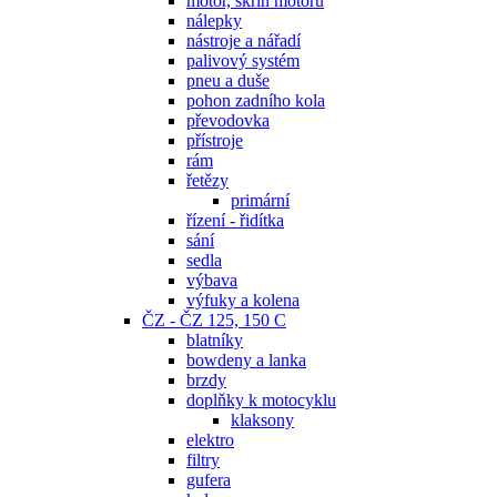
motor, skříň motoru
nálepky
nástroje a nářadí
palivový systém
pneu a duše
pohon zadního kola
převodovka
přístroje
rám
řetězy
primární
řízení - řidítka
sání
sedla
výbava
výfuky a kolena
ČZ - ČZ 125, 150 C
blatníky
bowdeny a lanka
brzdy
doplňky k motocyklu
klaksony
elektro
filtry
gufera