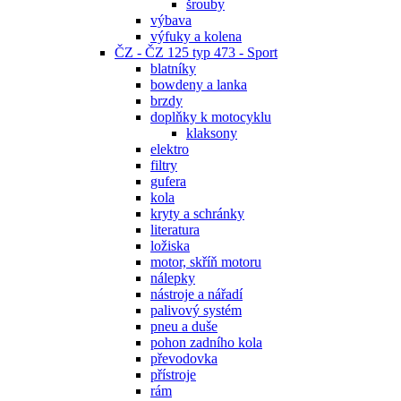
šrouby
výbava
výfuky a kolena
ČZ - ČZ 125 typ 473 - Sport
blatníky
bowdeny a lanka
brzdy
doplňky k motocyklu
klaksony
elektro
filtry
gufera
kola
kryty a schránky
literatura
ložiska
motor, skříň motoru
nálepky
nástroje a nářadí
palivový systém
pneu a duše
pohon zadního kola
převodovka
přístroje
rám