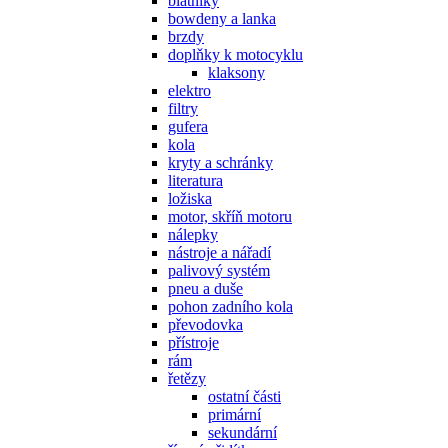
blatníky
bowdeny a lanka
brzdy
doplňky k motocyklu
klaksony
elektro
filtry
gufera
kola
kryty a schránky
literatura
ložiska
motor, skříň motoru
nálepky
nástroje a nářadí
palivový systém
pneu a duše
pohon zadního kola
převodovka
přístroje
rám
řetězy
ostatní části
primární
sekundární