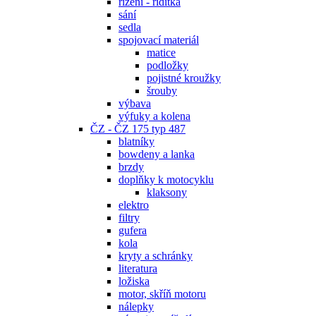
řízení - řidítka
sání
sedla
spojovací materiál
matice
podložky
pojistné kroužky
šrouby
výbava
výfuky a kolena
ČZ - ČZ 175 typ 487
blatníky
bowdeny a lanka
brzdy
doplňky k motocyklu
klaksony
elektro
filtry
gufera
kola
kryty a schránky
literatura
ložiska
motor, skříň motoru
nálepky