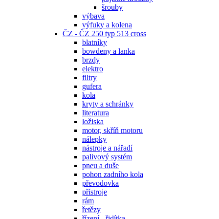
šrouby
výbava
výfuky a kolena
ČZ - ČZ 250 typ 513 cross
blatníky
bowdeny a lanka
brzdy
elektro
filtry
gufera
kola
kryty a schránky
literatura
ložiska
motor, skříň motoru
nálepky
nástroje a nářadí
palivový systém
pneu a duše
pohon zadního kola
převodovka
přístroje
rám
řetězy
řízení - řidítka