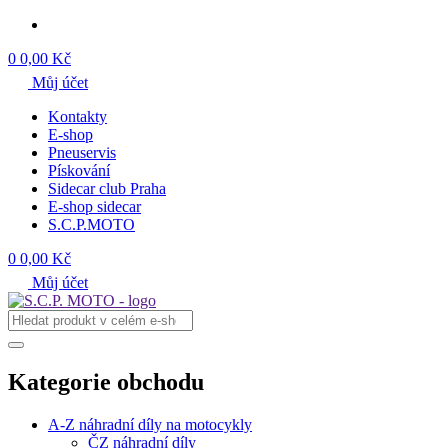
0
0,00 Kč
Můj účet
Kontakty
E-shop
Pneuservis
Pískování
Sidecar club Praha
E-shop sidecar
S.C.P.MOTO
0
0,00 Kč
Můj účet
Kategorie obchodu
A-Z náhradní díly na motocykly
ČZ náhradní díly