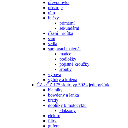
převodovka
přístroje
rám
řetězy
primární
sekundární
řízení - řidítka
sání
sedla
spojovací materiál
matice
podložky
pojistné kroužky
šrouby
výbava
výfuky a kolena
ČZ - ČZ 175 skutr typ 502 - jednovýfuk
blatníky
bowdeny a lanka
brzdy
doplňky k motocyklu
klaksony
elektro
filtry
gufera