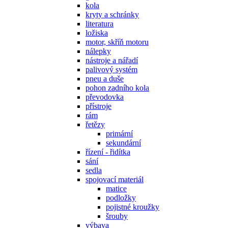
kola
kryty a schránky
literatura
ložiska
motor, skříň motoru
nálepky
nástroje a nářadí
palivový systém
pneu a duše
pohon zadního kola
převodovka
přístroje
rám
řetězy
primární
sekundární
řízení - řidítka
sání
sedla
spojovací materiál
matice
podložky
pojistné kroužky
šrouby
výbava