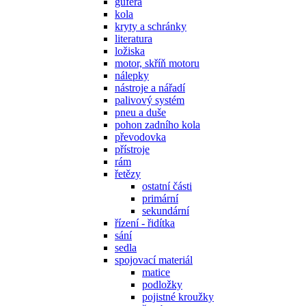
gufera
kola
kryty a schránky
literatura
ložiska
motor, skříň motoru
nálepky
nástroje a nářadí
palivový systém
pneu a duše
pohon zadního kola
převodovka
přístroje
rám
řetězy
ostatní části
primární
sekundární
řízení - řidítka
sání
sedla
spojovací materiál
matice
podložky
pojistné kroužky