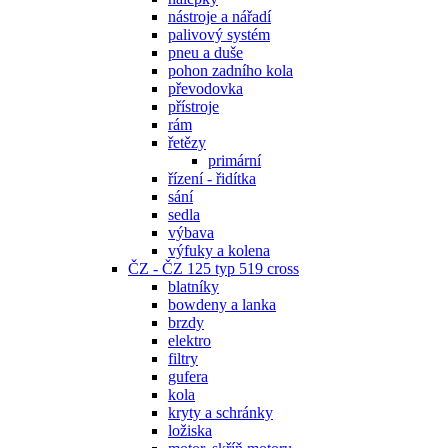
nástroje a nářadí
palivový systém
pneu a duše
pohon zadního kola
převodovka
přístroje
rám
řetězy
primární
řízení - řidítka
sání
sedla
výbava
výfuky a kolena
ČZ - ČZ 125 typ 519 cross
blatníky
bowdeny a lanka
brzdy
elektro
filtry
gufera
kola
kryty a schránky
ložiska