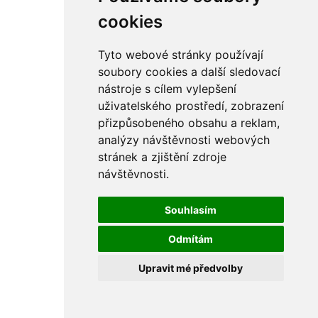
rám
řetězy
cookies
ostatní části
primární
sekundární
Tyto webové stránky používají
řízení - řidítka
soubory cookies a další sledovací
sání
nástroje s cílem vylepšení
sedla
spojovací materiál
uživatelského prostředí, zobrazení
matice
přizpůsobeného obsahu a reklam,
podložky
analýzy návštěvnosti webových
pojistné kroužky
šrouby
stránek a zjištění zdroje
výbava
návštěvnosti.
výfuky a kolena
ČZ - ČZ 380 typ 514 cross
blatníky
Souhlasím
bowdeny a lanka
brzdy
Odmítám
elektro
filtry
Upravit mé předvolby
gufera
kola
kryty a schránky
literatura