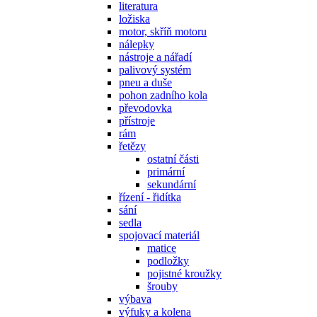
literatura
ložiska
motor, skříň motoru
nálepky
nástroje a nářadí
palivový systém
pneu a duše
pohon zadního kola
převodovka
přístroje
rám
řetězy
ostatní části
primární
sekundární
řízení - řidítka
sání
sedla
spojovací materiál
matice
podložky
pojistné kroužky
šrouby
výbava
výfuky a kolena