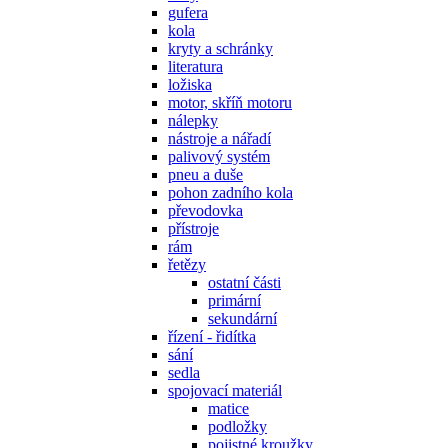
gufera
kola
kryty a schránky
literatura
ložiska
motor, skříň motoru
nálepky
nástroje a nářadí
palivový systém
pneu a duše
pohon zadního kola
převodovka
přístroje
rám
řetězy
ostatní části
primární
sekundární
řízení - řidítka
sání
sedla
spojovací materiál
matice
podložky
pojistné kroužky