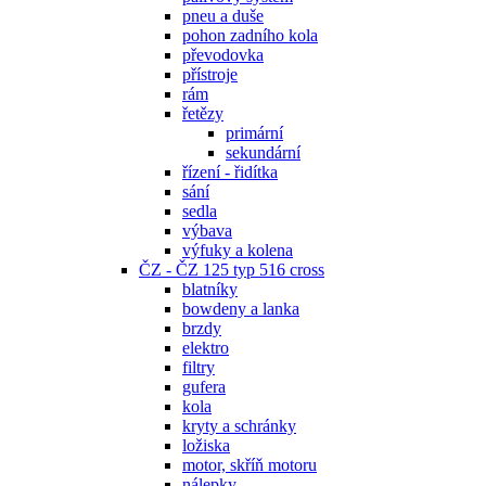
pneu a duše
pohon zadního kola
převodovka
přístroje
rám
řetězy
primární
sekundární
řízení - řidítka
sání
sedla
výbava
výfuky a kolena
ČZ - ČZ 125 typ 516 cross
blatníky
bowdeny a lanka
brzdy
elektro
filtry
gufera
kola
kryty a schránky
ložiska
motor, skříň motoru
nálepky