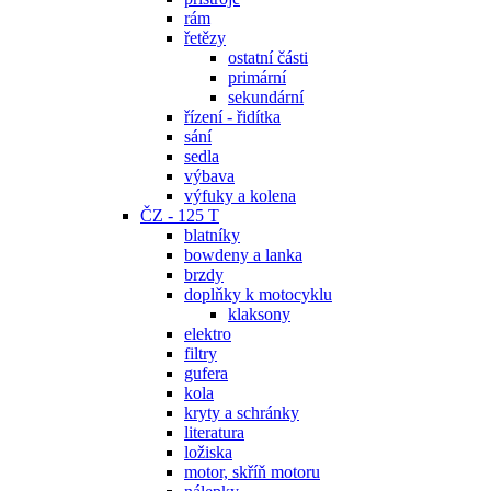
rám
řetězy
ostatní části
primární
sekundární
řízení - řidítka
sání
sedla
výbava
výfuky a kolena
ČZ - 125 T
blatníky
bowdeny a lanka
brzdy
doplňky k motocyklu
klaksony
elektro
filtry
gufera
kola
kryty a schránky
literatura
ložiska
motor, skříň motoru