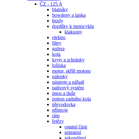
ČZ - 125 A
blatníky
bowdeny a lanka
brzdy
doplňky k motocyklu
klaksony
elektro
filtry
gufera
kola
kryty a schránky
ložiska
motor, skříň motoru
nálepky
nástroje a nářadí
palivový systém
pneu a duše
pohon zadního kola
převodovka
přístroje
rám
řetězy
ostatní části
primární
sekundární