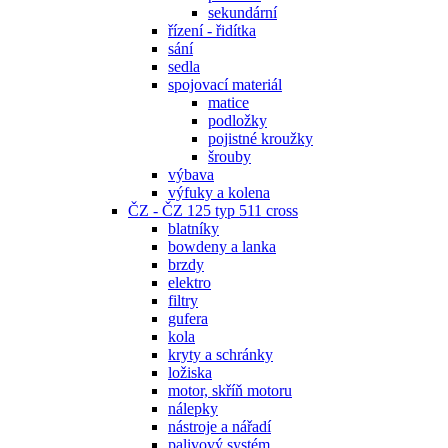
sekundární
řízení - řidítka
sání
sedla
spojovací materiál
matice
podložky
pojistné kroužky
šrouby
výbava
výfuky a kolena
ČZ - ČZ 125 typ 511 cross
blatníky
bowdeny a lanka
brzdy
elektro
filtry
gufera
kola
kryty a schránky
ložiska
motor, skříň motoru
nálepky
nástroje a nářadí
palivový systém