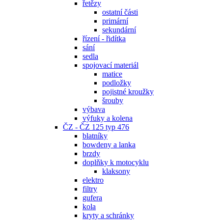
řetězy
ostatní části
primární
sekundární
řízení - řidítka
sání
sedla
spojovací materiál
matice
podložky
pojistné kroužky
šrouby
výbava
výfuky a kolena
ČZ - ČZ 125 typ 476
blatníky
bowdeny a lanka
brzdy
doplňky k motocyklu
klaksony
elektro
filtry
gufera
kola
kryty a schránky