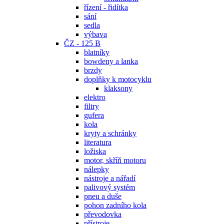
řízení - řidítka
sání
sedla
výbava
ČZ - 125 B
blatníky
bowdeny a lanka
brzdy
doplňky k motocyklu
klaksony
elektro
filtry
gufera
kola
kryty a schránky
literatura
ložiska
motor, skříň motoru
nálepky
nástroje a nářadí
palivový systém
pneu a duše
pohon zadního kola
převodovka
přístroje