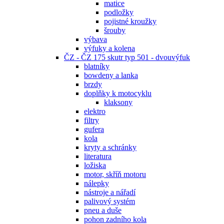
matice
podložky
pojistné kroužky
šrouby
výbava
výfuky a kolena
ČZ - ČZ 175 skutr typ 501 - dvouvýfuk
blatníky
bowdeny a lanka
brzdy
doplňky k motocyklu
klaksony
elektro
filtry
gufera
kola
kryty a schránky
literatura
ložiska
motor, skříň motoru
nálepky
nástroje a nářadí
palivový systém
pneu a duše
pohon zadního kola