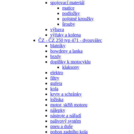
spojovací materiál
matice
podložky
pojistné kroužky
šrouby
výbava
výfuky a kolena
ČZ - ČZ 250 typ 471 - dvouválec
blatníky
bowdeny a lanka
brzdy
doplňky k motocyklu
klaksony
elektro
filtry
gufera
kola
kryty a schránky
ložiska
motor, skříň motoru
nálepky
nástroje a nářadí
palivový systém
pneu a duše
pohon zadního kola