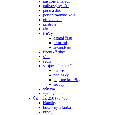
nástroje a nářadí
palivový systém
pneu a duše
pohon zadního kola
převodovka
přístroje
rám
řetězy
ostatní části
primární
sekundární
řízení - řidítka
sání
sedla
spojovací materiál
matice
podložky
pojistné kroužky
šrouby
výbava
výfuky a kolena
ČZ - ČZ 250 typ 455
blatníky
bowdeny a lanka
brzdy