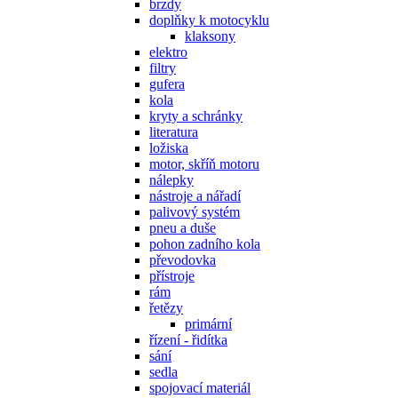
brzdy
doplňky k motocyklu
klaksony
elektro
filtry
gufera
kola
kryty a schránky
literatura
ložiska
motor, skříň motoru
nálepky
nástroje a nářadí
palivový systém
pneu a duše
pohon zadního kola
převodovka
přístroje
rám
řetězy
primární
řízení - řidítka
sání
sedla
spojovací materiál