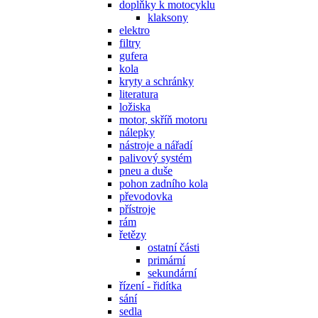
doplňky k motocyklu
klaksony
elektro
filtry
gufera
kola
kryty a schránky
literatura
ložiska
motor, skříň motoru
nálepky
nástroje a nářadí
palivový systém
pneu a duše
pohon zadního kola
převodovka
přístroje
rám
řetězy
ostatní části
primární
sekundární
řízení - řidítka
sání
sedla