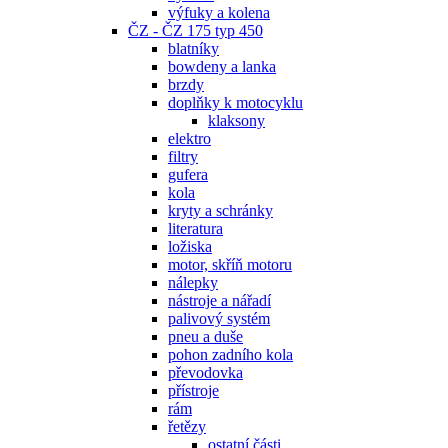
výfuky a kolena
ČZ - ČZ 175 typ 450
blatníky
bowdeny a lanka
brzdy
doplňky k motocyklu
klaksony
elektro
filtry
gufera
kola
kryty a schránky
literatura
ložiska
motor, skříň motoru
nálepky
nástroje a nářadí
palivový systém
pneu a duše
pohon zadního kola
převodovka
přístroje
rám
řetězy
ostatní části