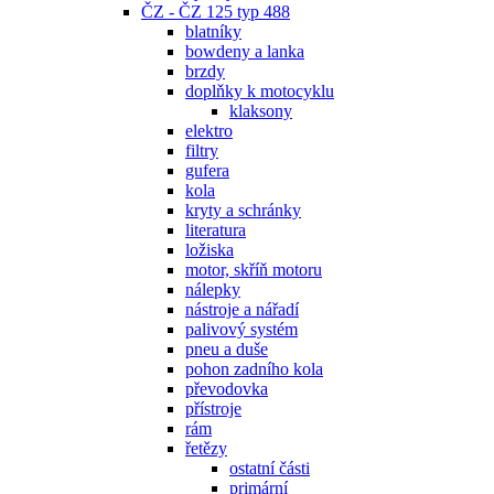
ČZ - ČZ 125 typ 488
blatníky
bowdeny a lanka
brzdy
doplňky k motocyklu
klaksony
elektro
filtry
gufera
kola
kryty a schránky
literatura
ložiska
motor, skříň motoru
nálepky
nástroje a nářadí
palivový systém
pneu a duše
pohon zadního kola
převodovka
přístroje
rám
řetězy
ostatní části
primární