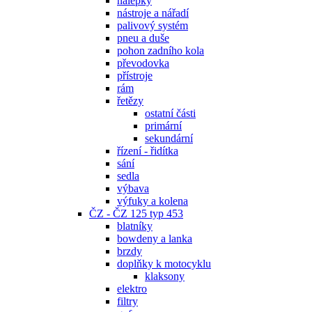
nálepky
nástroje a nářadí
palivový systém
pneu a duše
pohon zadního kola
převodovka
přístroje
rám
řetězy
ostatní části
primární
sekundární
řízení - řidítka
sání
sedla
výbava
výfuky a kolena
ČZ - ČZ 125 typ 453
blatníky
bowdeny a lanka
brzdy
doplňky k motocyklu
klaksony
elektro
filtry