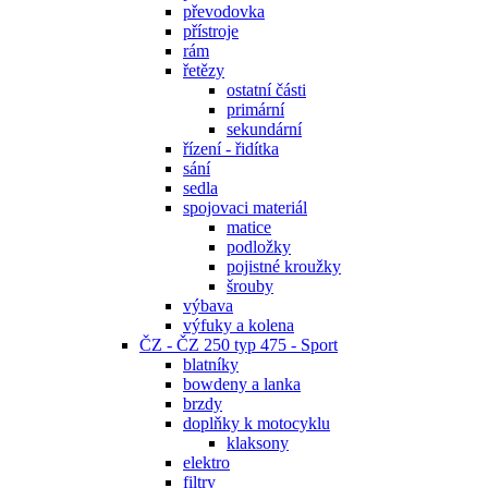
převodovka
přístroje
rám
řetězy
ostatní části
primární
sekundární
řízení - řidítka
sání
sedla
spojovaci materiál
matice
podložky
pojistné kroužky
šrouby
výbava
výfuky a kolena
ČZ - ČZ 250 typ 475 - Sport
blatníky
bowdeny a lanka
brzdy
doplňky k motocyklu
klaksony
elektro
filtry