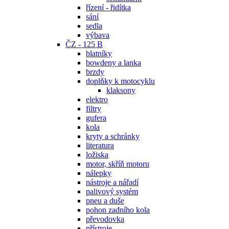
řízení - řidítka
sání
sedla
výbava
ČZ - 125 B
blatníky
bowdeny a lanka
brzdy
doplňky k motocyklu
klaksony
elektro
filtry
gufera
kola
kryty a schránky
literatura
ložiska
motor, skříň motoru
nálepky
nástroje a nářadí
palivový systém
pneu a duše
pohon zadního kola
převodovka
přístroje