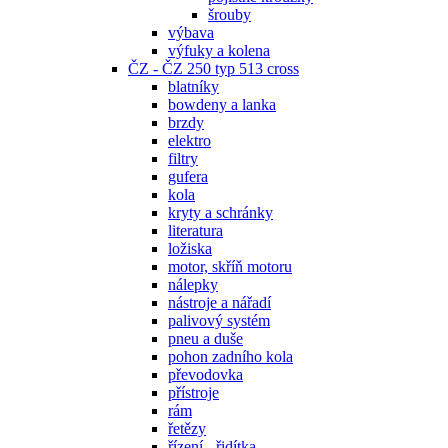
šrouby
výbava
výfuky a kolena
ČZ - ČZ 250 typ 513 cross
blatníky
bowdeny a lanka
brzdy
elektro
filtry
gufera
kola
kryty a schránky
literatura
ložiska
motor, skříň motoru
nálepky
nástroje a nářadí
palivový systém
pneu a duše
pohon zadního kola
převodovka
přístroje
rám
řetězy
řízení - řidítka