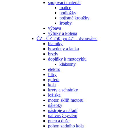
spojovací materiál
matice
podložky
pojistné kroužky
šrouby
výbava
výfuky a kolena
ČZ - ČZ 250 typ 471 - dvouválec
blatníky
bowdeny a lanka
brzdy
doplňky k motocyklu
klaksony
elektro
filtry
gufera
kola
kryty a schránky
ložiska
motor, skříň motoru
nálepky
nástroje a nářadí
palivový systém
pneu a duše
pohon zadního kola