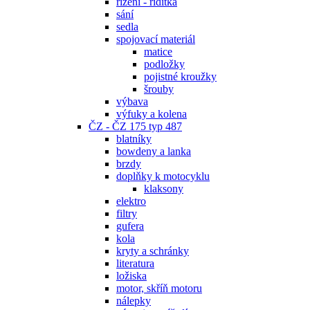
řízení - řidítka
sání
sedla
spojovací materiál
matice
podložky
pojistné kroužky
šrouby
výbava
výfuky a kolena
ČZ - ČZ 175 typ 487
blatníky
bowdeny a lanka
brzdy
doplňky k motocyklu
klaksony
elektro
filtry
gufera
kola
kryty a schránky
literatura
ložiska
motor, skříň motoru
nálepky