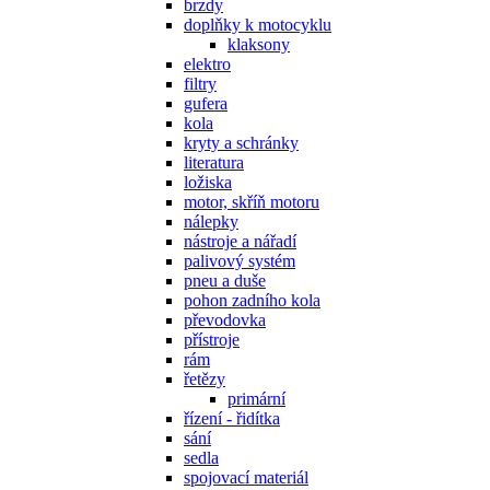
brzdy
doplňky k motocyklu
klaksony
elektro
filtry
gufera
kola
kryty a schránky
literatura
ložiska
motor, skříň motoru
nálepky
nástroje a nářadí
palivový systém
pneu a duše
pohon zadního kola
převodovka
přístroje
rám
řetězy
primární
řízení - řidítka
sání
sedla
spojovací materiál