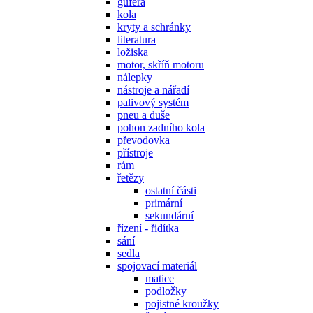
gufera
kola
kryty a schránky
literatura
ložiska
motor, skříň motoru
nálepky
nástroje a nářadí
palivový systém
pneu a duše
pohon zadního kola
převodovka
přístroje
rám
řetězy
ostatní části
primární
sekundární
řízení - řidítka
sání
sedla
spojovací materiál
matice
podložky
pojistné kroužky