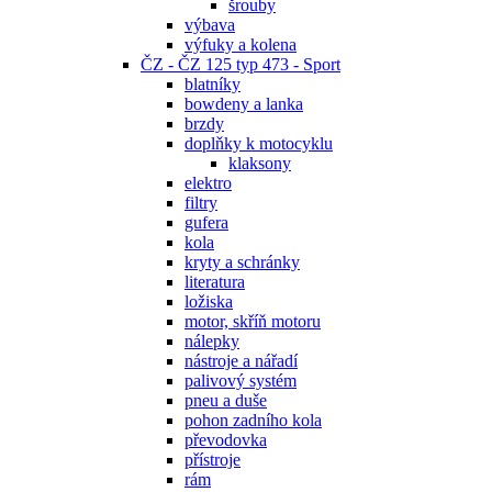
šrouby
výbava
výfuky a kolena
ČZ - ČZ 125 typ 473 - Sport
blatníky
bowdeny a lanka
brzdy
doplňky k motocyklu
klaksony
elektro
filtry
gufera
kola
kryty a schránky
literatura
ložiska
motor, skříň motoru
nálepky
nástroje a nářadí
palivový systém
pneu a duše
pohon zadního kola
převodovka
přístroje
rám