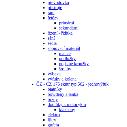
převodovka
přístroje
rám
řetězy
primární
sekundární
řízení - řidítka
sání
sedla
spojovací materiál
matice
podložky
pojistné kroužky
šrouby
výbava
výfuky a kolena
ČZ - ČZ 175 skutr typ 502 - jednovýfuk
blatníky
bowdeny a lanka
brzdy
doplňky k motocyklu
klaksony
elektro
filtry
gufera