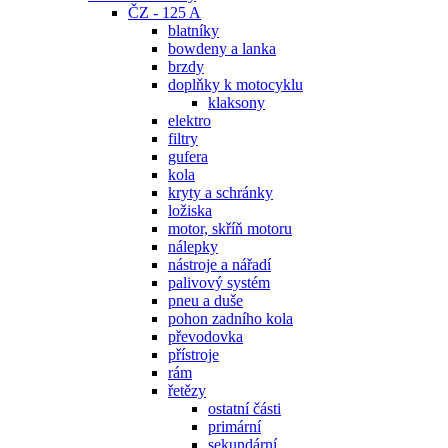
ČZ - 125 A
blatníky
bowdeny a lanka
brzdy
doplňky k motocyklu
klaksony
elektro
filtry
gufera
kola
kryty a schránky
ložiska
motor, skříň motoru
nálepky
nástroje a nářadí
palivový systém
pneu a duše
pohon zadního kola
převodovka
přístroje
rám
řetězy
ostatní části
primární
sekundární