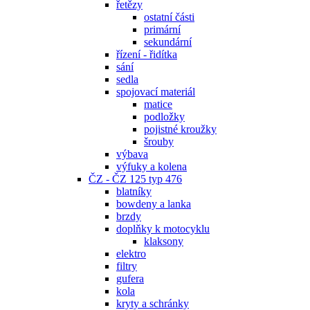
řetězy
ostatní části
primární
sekundární
řízení - řidítka
sání
sedla
spojovací materiál
matice
podložky
pojistné kroužky
šrouby
výbava
výfuky a kolena
ČZ - ČZ 125 typ 476
blatníky
bowdeny a lanka
brzdy
doplňky k motocyklu
klaksony
elektro
filtry
gufera
kola
kryty a schránky