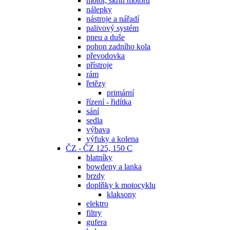
motor, skříň motoru
nálepky
nástroje a nářadí
palivový systém
pneu a duše
pohon zadního kola
převodovka
přístroje
rám
řetězy
primární
řízení - řidítka
sání
sedla
výbava
výfuky a kolena
ČZ - ČZ 125, 150 C
blatníky
bowdeny a lanka
brzdy
doplňky k motocyklu
klaksony
elektro
filtry
gufera