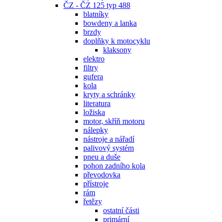
ČZ - ČZ 125 typ 488
blatníky
bowdeny a lanka
brzdy
doplňky k motocyklu
klaksony
elektro
filtry
gufera
kola
kryty a schránky
literatura
ložiska
motor, skříň motoru
nálepky
nástroje a nářadí
palivový systém
pneu a duše
pohon zadního kola
převodovka
přístroje
rám
řetězy
ostatní části
primární