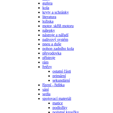
gufera
kola
kryty a schránky
literatura
ložiska
motor, skříň motoru
nálepky
nástroje a nářadí
palivový systém
pneu a duše
pohon zadního kola
převodovka
přístroje
rám
řetězy
ostatní části
primární
sekundární
řízení - řidítka
sání
sedla
spojovací materiál
matice
podložky
pojistné kroužky