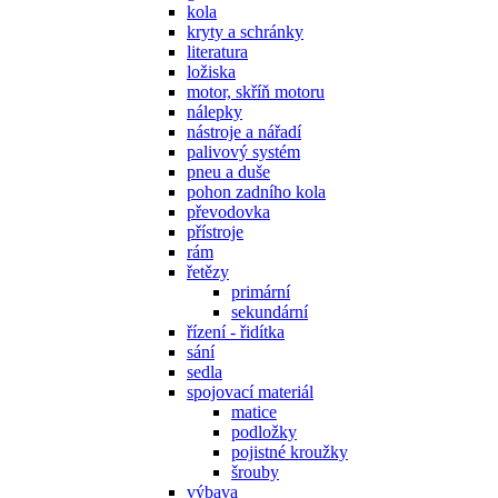
kola
kryty a schránky
literatura
ložiska
motor, skříň motoru
nálepky
nástroje a nářadí
palivový systém
pneu a duše
pohon zadního kola
převodovka
přístroje
rám
řetězy
primární
sekundární
řízení - řidítka
sání
sedla
spojovací materiál
matice
podložky
pojistné kroužky
šrouby
výbava