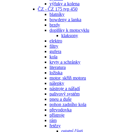
výfuky a kolena
ČZ - ČZ 175 typ 450
blatníky
bowdeny a lanka
brzdy
doplňky k motocyklu
klaksony
elektro
filtry
gufera
kola
kryty a schránky
literatura
ložiska
motor, skříň motoru
nálepky
nástroje a nářadí
palivový systém
pneu a duše
pohon zadního kola
převodovka
přístroje
rám
řetězy
ostatní části