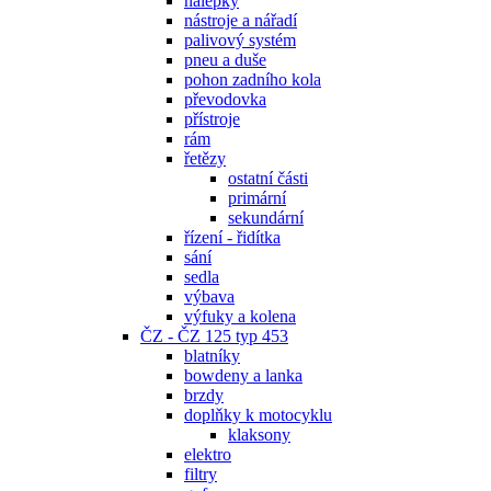
nálepky
nástroje a nářadí
palivový systém
pneu a duše
pohon zadního kola
převodovka
přístroje
rám
řetězy
ostatní části
primární
sekundární
řízení - řidítka
sání
sedla
výbava
výfuky a kolena
ČZ - ČZ 125 typ 453
blatníky
bowdeny a lanka
brzdy
doplňky k motocyklu
klaksony
elektro
filtry