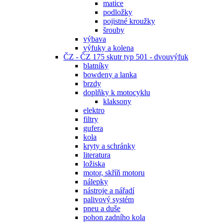
matice
podložky
pojistné kroužky
šrouby
výbava
výfuky a kolena
ČZ - ČZ 175 skutr typ 501 - dvouvýfuk
blatníky
bowdeny a lanka
brzdy
doplňky k motocyklu
klaksony
elektro
filtry
gufera
kola
kryty a schránky
literatura
ložiska
motor, skříň motoru
nálepky
nástroje a nářadí
palivový systém
pneu a duše
pohon zadního kola