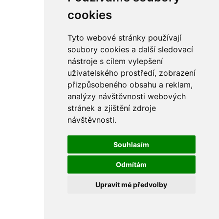
rám
řetězy
cookies
ostatní části
primární
sekundární
Tyto webové stránky používají
řízení - řidítka
soubory cookies a další sledovací
sání
nástroje s cílem vylepšení
sedla
spojovací materiál
uživatelského prostředí, zobrazení
matice
přizpůsobeného obsahu a reklam,
podložky
analýzy návštěvnosti webových
pojistné kroužky
šrouby
stránek a zjištění zdroje
výbava
návštěvnosti.
výfuky a kolena
ČZ - ČZ 380 typ 514 cross
blatníky
Souhlasím
bowdeny a lanka
brzdy
Odmítám
elektro
filtry
Upravit mé předvolby
gufera
kola
kryty a schránky
literatura