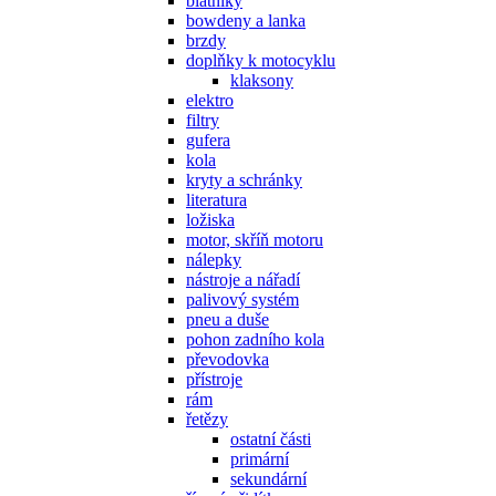
blatníky
bowdeny a lanka
brzdy
doplňky k motocyklu
klaksony
elektro
filtry
gufera
kola
kryty a schránky
literatura
ložiska
motor, skříň motoru
nálepky
nástroje a nářadí
palivový systém
pneu a duše
pohon zadního kola
převodovka
přístroje
rám
řetězy
ostatní části
primární
sekundární