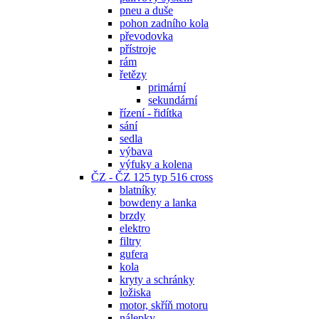
pneu a duše
pohon zadního kola
převodovka
přístroje
rám
řetězy
primární
sekundární
řízení - řidítka
sání
sedla
výbava
výfuky a kolena
ČZ - ČZ 125 typ 516 cross
blatníky
bowdeny a lanka
brzdy
elektro
filtry
gufera
kola
kryty a schránky
ložiska
motor, skříň motoru
nálepky