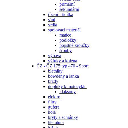
primární
sekundární
řízení - řidítka
sání
sedla
spojovací materiál
matice
podložky
pojistné kroužky
šrouby
výbava
výfuky a kolena
ČZ - ČZ 175 typ 470 - Sport
blatníky
bowdeny a lanka
brzdy
doplňky k motocyklu
klaksony
elektro
filtry
gufera
kola
kryty a schránky
literatura
ložiska