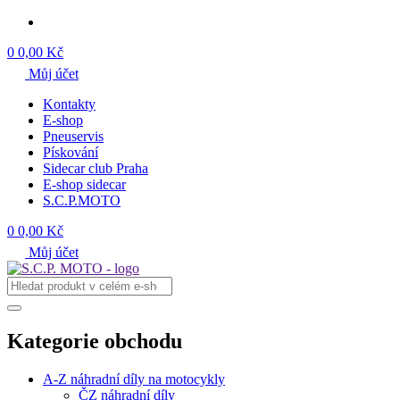
0
0,00 Kč
Můj účet
Kontakty
E-shop
Pneuservis
Pískování
Sidecar club Praha
E-shop sidecar
S.C.P.MOTO
0
0,00 Kč
Můj účet
Kategorie obchodu
A-Z náhradní díly na motocykly
ČZ náhradní díly