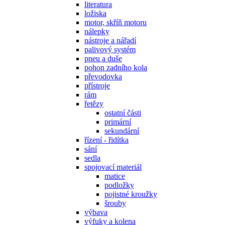
literatura
ložiska
motor, skříň motoru
nálepky
nástroje a nářadí
palivový systém
pneu a duše
pohon zadního kola
převodovka
přístroje
rám
řetězy
ostatní části
primární
sekundární
řízení - řidítka
sání
sedla
spojovací materiál
matice
podložky
pojistné kroužky
šrouby
výbava
výfuky a kolena