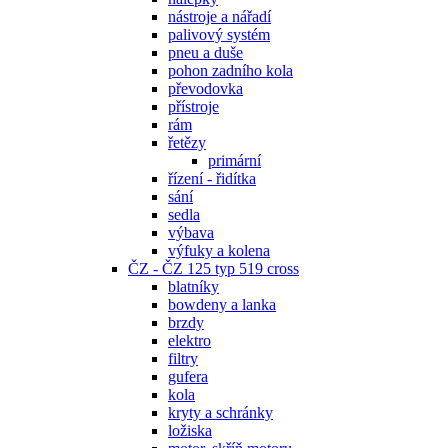
nástroje a nářadí
palivový systém
pneu a duše
pohon zadního kola
převodovka
přístroje
rám
řetězy
primární
řízení - řidítka
sání
sedla
výbava
výfuky a kolena
ČZ - ČZ 125 typ 519 cross
blatníky
bowdeny a lanka
brzdy
elektro
filtry
gufera
kola
kryty a schránky
ložiska