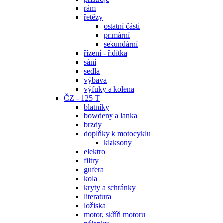
rám
řetězy
ostatní části
primární
sekundární
řízení - řidítka
sání
sedla
výbava
výfuky a kolena
ČZ - 125 T
blatníky
bowdeny a lanka
brzdy
doplňky k motocyklu
klaksony
elektro
filtry
gufera
kola
kryty a schránky
literatura
ložiska
motor, skříň motoru