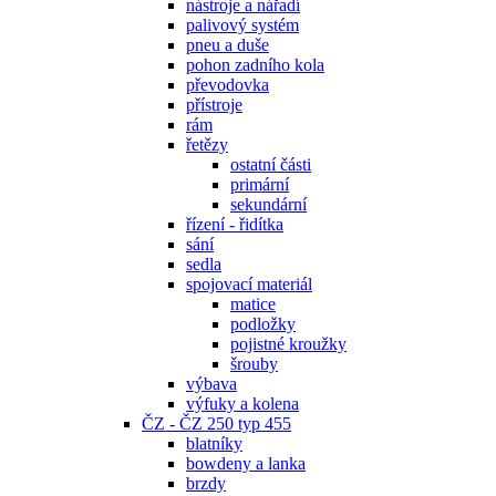
nástroje a nářadí
palivový systém
pneu a duše
pohon zadního kola
převodovka
přístroje
rám
řetězy
ostatní části
primární
sekundární
řízení - řidítka
sání
sedla
spojovací materiál
matice
podložky
pojistné kroužky
šrouby
výbava
výfuky a kolena
ČZ - ČZ 250 typ 455
blatníky
bowdeny a lanka
brzdy