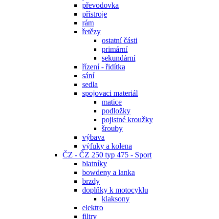
převodovka
přístroje
rám
řetězy
ostatní části
primární
sekundární
řízení - řidítka
sání
sedla
spojovaci materiál
matice
podložky
pojistné kroužky
šrouby
výbava
výfuky a kolena
ČZ - ČZ 250 typ 475 - Sport
blatníky
bowdeny a lanka
brzdy
doplňky k motocyklu
klaksony
elektro
filtry