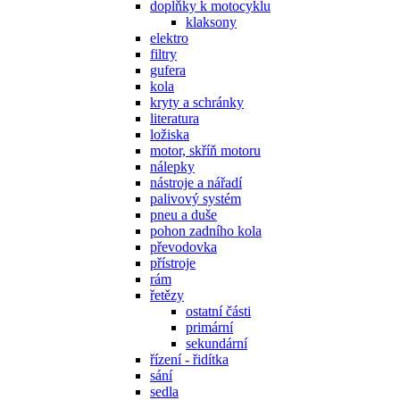
doplňky k motocyklu
klaksony
elektro
filtry
gufera
kola
kryty a schránky
literatura
ložiska
motor, skříň motoru
nálepky
nástroje a nářadí
palivový systém
pneu a duše
pohon zadního kola
převodovka
přístroje
rám
řetězy
ostatní části
primární
sekundární
řízení - řidítka
sání
sedla