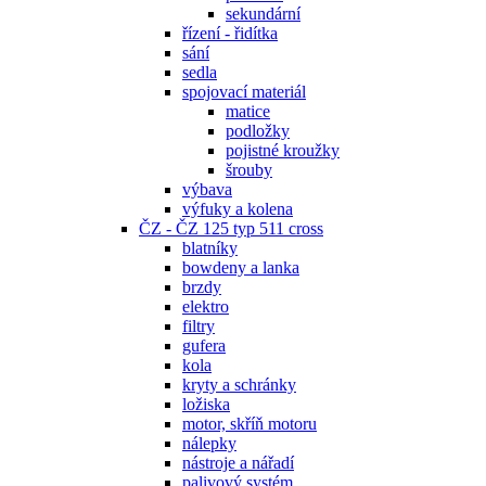
sekundární
řízení - řidítka
sání
sedla
spojovací materiál
matice
podložky
pojistné kroužky
šrouby
výbava
výfuky a kolena
ČZ - ČZ 125 typ 511 cross
blatníky
bowdeny a lanka
brzdy
elektro
filtry
gufera
kola
kryty a schránky
ložiska
motor, skříň motoru
nálepky
nástroje a nářadí
palivový systém