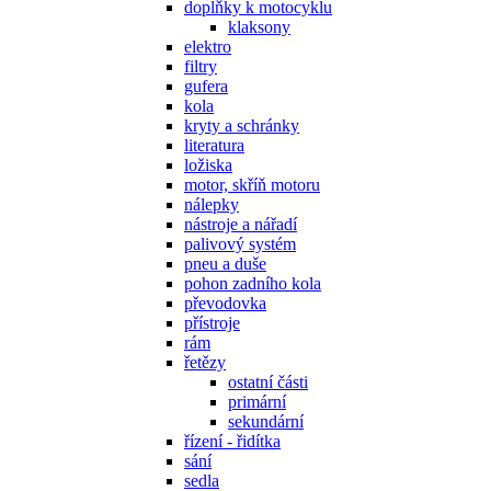
doplňky k motocyklu
klaksony
elektro
filtry
gufera
kola
kryty a schránky
literatura
ložiska
motor, skříň motoru
nálepky
nástroje a nářadí
palivový systém
pneu a duše
pohon zadního kola
převodovka
přístroje
rám
řetězy
ostatní části
primární
sekundární
řízení - řidítka
sání
sedla