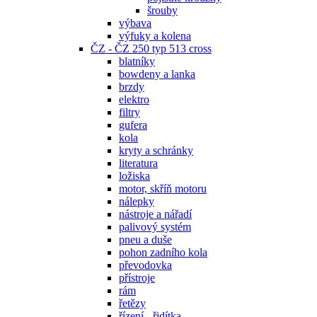
šrouby
výbava
výfuky a kolena
ČZ - ČZ 250 typ 513 cross
blatníky
bowdeny a lanka
brzdy
elektro
filtry
gufera
kola
kryty a schránky
literatura
ložiska
motor, skříň motoru
nálepky
nástroje a nářadí
palivový systém
pneu a duše
pohon zadního kola
převodovka
přístroje
rám
řetězy
řízení - řidítka