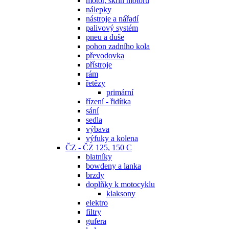
motor, skříň motoru
nálepky
nástroje a nářadí
palivový systém
pneu a duše
pohon zadního kola
převodovka
přístroje
rám
řetězy
primární
řízení - řidítka
sání
sedla
výbava
výfuky a kolena
ČZ - ČZ 125, 150 C
blatníky
bowdeny a lanka
brzdy
doplňky k motocyklu
klaksony
elektro
filtry
gufera