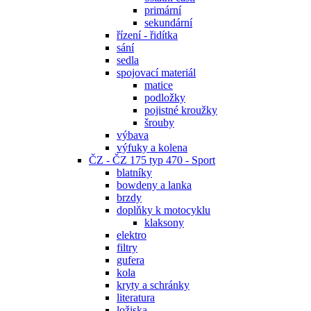
primární
sekundární
řízení - řidítka
sání
sedla
spojovací materiál
matice
podložky
pojistné kroužky
šrouby
výbava
výfuky a kolena
ČZ - ČZ 175 typ 470 - Sport
blatníky
bowdeny a lanka
brzdy
doplňky k motocyklu
klaksony
elektro
filtry
gufera
kola
kryty a schránky
literatura
ložiska