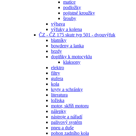
matice
podložky
pojistné kroužky
šrouby
výbava
výfuky a kolena
ČZ - ČZ 175 skutr typ 501 - dvouvýfuk
blatníky
bowdeny a lanka
brzdy
doplňky k motocyklu
klaksony
elektro
filtry
gufera
kola
kryty a schránky
literatura
ložiska
motor, skříň motoru
nálepky
nástroje a nářadí
palivový systém
pneu a duše
pohon zadního kola