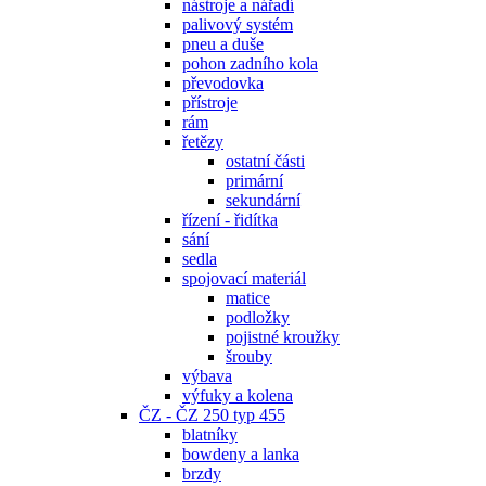
nástroje a nářadí
palivový systém
pneu a duše
pohon zadního kola
převodovka
přístroje
rám
řetězy
ostatní části
primární
sekundární
řízení - řidítka
sání
sedla
spojovací materiál
matice
podložky
pojistné kroužky
šrouby
výbava
výfuky a kolena
ČZ - ČZ 250 typ 455
blatníky
bowdeny a lanka
brzdy