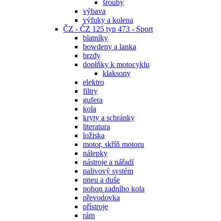
šrouby
výbava
výfuky a kolena
ČZ - ČZ 125 typ 473 - Sport
blatníky
bowdeny a lanka
brzdy
doplňky k motocyklu
klaksony
elektro
filtry
gufera
kola
kryty a schránky
literatura
ložiska
motor, skříň motoru
nálepky
nástroje a nářadí
palivový systém
pneu a duše
pohon zadního kola
převodovka
přístroje
rám