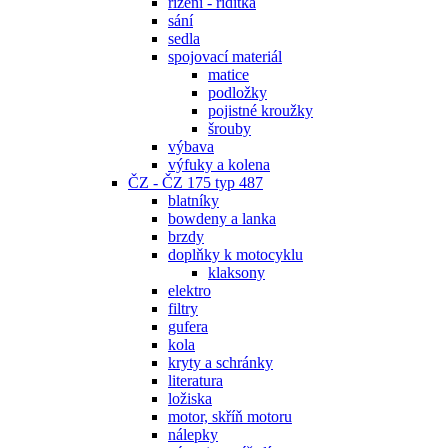
řízení - řidítka
sání
sedla
spojovací materiál
matice
podložky
pojistné kroužky
šrouby
výbava
výfuky a kolena
ČZ - ČZ 175 typ 487
blatníky
bowdeny a lanka
brzdy
doplňky k motocyklu
klaksony
elektro
filtry
gufera
kola
kryty a schránky
literatura
ložiska
motor, skříň motoru
nálepky