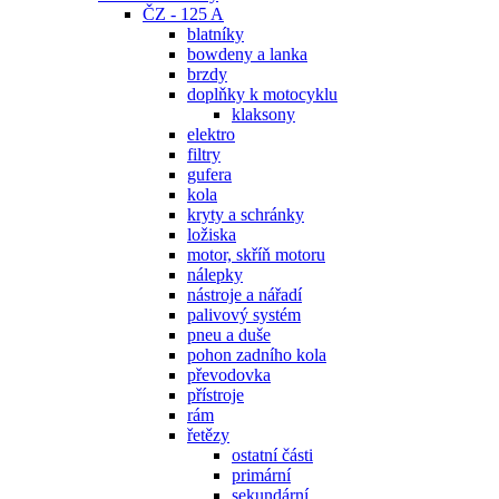
ČZ - 125 A
blatníky
bowdeny a lanka
brzdy
doplňky k motocyklu
klaksony
elektro
filtry
gufera
kola
kryty a schránky
ložiska
motor, skříň motoru
nálepky
nástroje a nářadí
palivový systém
pneu a duše
pohon zadního kola
převodovka
přístroje
rám
řetězy
ostatní části
primární
sekundární