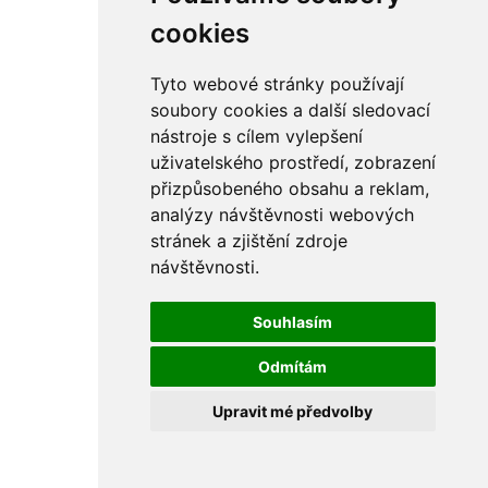
rám
řetězy
cookies
ostatní části
primární
sekundární
Tyto webové stránky používají
řízení - řidítka
soubory cookies a další sledovací
sání
nástroje s cílem vylepšení
sedla
spojovací materiál
uživatelského prostředí, zobrazení
matice
přizpůsobeného obsahu a reklam,
podložky
analýzy návštěvnosti webových
pojistné kroužky
šrouby
stránek a zjištění zdroje
výbava
návštěvnosti.
výfuky a kolena
ČZ - ČZ 380 typ 514 cross
blatníky
Souhlasím
bowdeny a lanka
brzdy
Odmítám
elektro
filtry
Upravit mé předvolby
gufera
kola
kryty a schránky
literatura