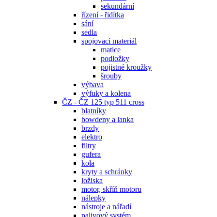
sekundární
řízení - řidítka
sání
sedla
spojovací materiál
matice
podložky
pojistné kroužky
šrouby
výbava
výfuky a kolena
ČZ - ČZ 125 typ 511 cross
blatníky
bowdeny a lanka
brzdy
elektro
filtry
gufera
kola
kryty a schránky
ložiska
motor, skříň motoru
nálepky
nástroje a nářadí
palivový systém