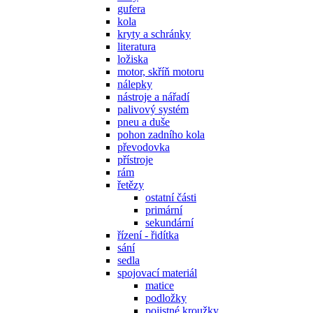
gufera
kola
kryty a schránky
literatura
ložiska
motor, skříň motoru
nálepky
nástroje a nářadí
palivový systém
pneu a duše
pohon zadního kola
převodovka
přístroje
rám
řetězy
ostatní části
primární
sekundární
řízení - řidítka
sání
sedla
spojovací materiál
matice
podložky
pojistné kroužky