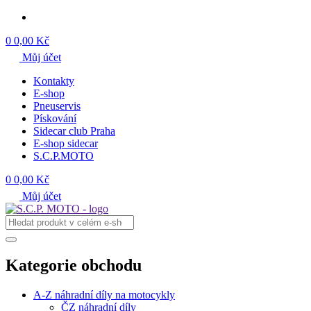
0
0,00 Kč
Můj účet
Kontakty
E-shop
Pneuservis
Pískování
Sidecar club Praha
E-shop sidecar
S.C.P.MOTO
0
0,00 Kč
Můj účet
Kategorie obchodu
A-Z náhradní díly na motocykly
ČZ náhradní díly