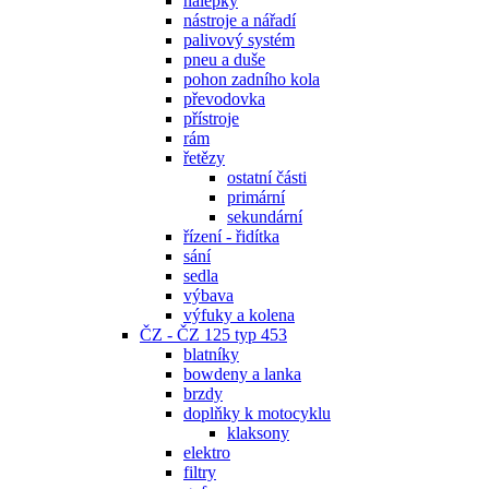
nálepky
nástroje a nářadí
palivový systém
pneu a duše
pohon zadního kola
převodovka
přístroje
rám
řetězy
ostatní části
primární
sekundární
řízení - řidítka
sání
sedla
výbava
výfuky a kolena
ČZ - ČZ 125 typ 453
blatníky
bowdeny a lanka
brzdy
doplňky k motocyklu
klaksony
elektro
filtry