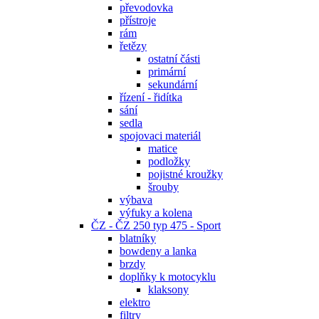
převodovka
přístroje
rám
řetězy
ostatní části
primární
sekundární
řízení - řidítka
sání
sedla
spojovaci materiál
matice
podložky
pojistné kroužky
šrouby
výbava
výfuky a kolena
ČZ - ČZ 250 typ 475 - Sport
blatníky
bowdeny a lanka
brzdy
doplňky k motocyklu
klaksony
elektro
filtry