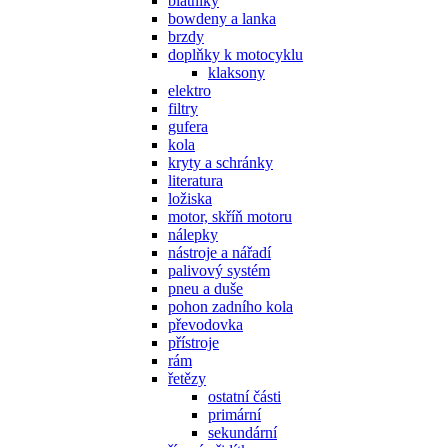
blatníky
bowdeny a lanka
brzdy
doplňky k motocyklu
klaksony
elektro
filtry
gufera
kola
kryty a schránky
literatura
ložiska
motor, skříň motoru
nálepky
nástroje a nářadí
palivový systém
pneu a duše
pohon zadního kola
převodovka
přístroje
rám
řetězy
ostatní části
primární
sekundární