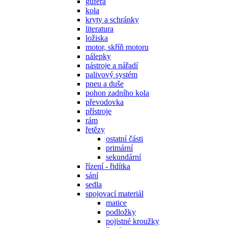
gufera
kola
kryty a schránky
literatura
ložiska
motor, skříň motoru
nálepky
nástroje a nářadí
palivový systém
pneu a duše
pohon zadního kola
převodovka
přístroje
rám
řetězy
ostatní části
primární
sekundární
řízení - řidítka
sání
sedla
spojovací materiál
matice
podložky
pojistné kroužky