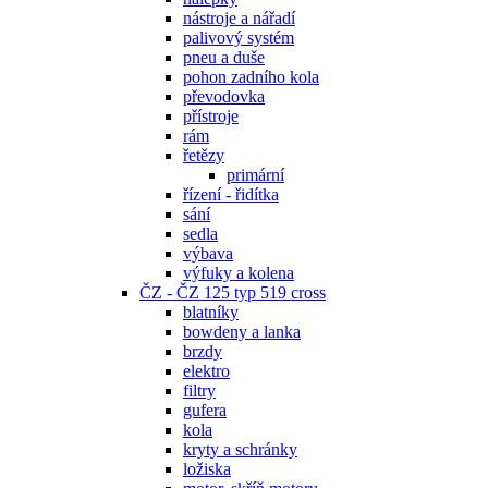
nástroje a nářadí
palivový systém
pneu a duše
pohon zadního kola
převodovka
přístroje
rám
řetězy
primární
řízení - řidítka
sání
sedla
výbava
výfuky a kolena
ČZ - ČZ 125 typ 519 cross
blatníky
bowdeny a lanka
brzdy
elektro
filtry
gufera
kola
kryty a schránky
ložiska