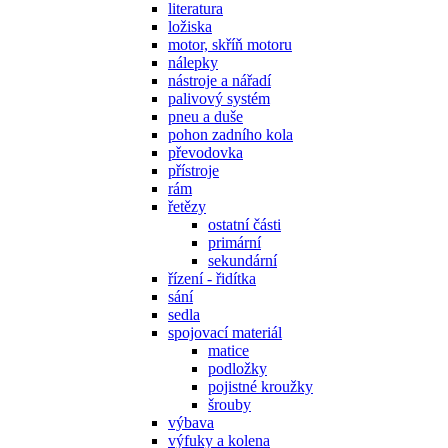
literatura
ložiska
motor, skříň motoru
nálepky
nástroje a nářadí
palivový systém
pneu a duše
pohon zadního kola
převodovka
přístroje
rám
řetězy
ostatní části
primární
sekundární
řízení - řidítka
sání
sedla
spojovací materiál
matice
podložky
pojistné kroužky
šrouby
výbava
výfuky a kolena