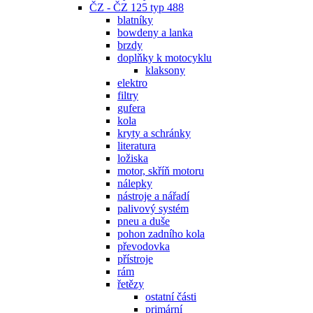
ČZ - ČZ 125 typ 488
blatníky
bowdeny a lanka
brzdy
doplňky k motocyklu
klaksony
elektro
filtry
gufera
kola
kryty a schránky
literatura
ložiska
motor, skříň motoru
nálepky
nástroje a nářadí
palivový systém
pneu a duše
pohon zadního kola
převodovka
přístroje
rám
řetězy
ostatní části
primární