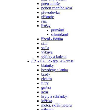
pneu a duše
pohon zadního kola
převodovka
přístroje
rám
řetězy
primární
sekundární
řízení - řidítka
sání
sedla
výbava
výfuky a kolena
ČZ - ČZ 125 typ 516 cross
blatníky
bowdeny a lanka
brzdy
elektro
filtry
gufera
kola
kryty a schránky
ložiska
motor, skříň motoru
nálepky