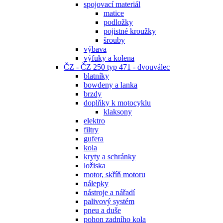
spojovací materiál
matice
podložky
pojistné kroužky
šrouby
výbava
výfuky a kolena
ČZ - ČZ 250 typ 471 - dvouválec
blatníky
bowdeny a lanka
brzdy
doplňky k motocyklu
klaksony
elektro
filtry
gufera
kola
kryty a schránky
ložiska
motor, skříň motoru
nálepky
nástroje a nářadí
palivový systém
pneu a duše
pohon zadního kola