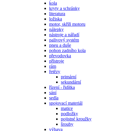
kola
kryty a schránky
literatura
ložiska
motor, skříň motoru
nálepky
nástroje a nářadí
palivový systém
pneu a duše
pohon zadního kola
převodovka
přístroje
rám
řetězy
primární
sekundární
řízení - řidítka
sání
sedla
spojovací materiál
matice
podložky
pojistné kroužky
šrouby
výbava