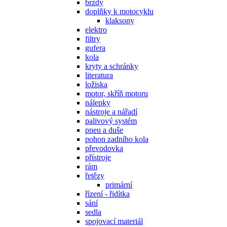
brzdy
doplňky k motocyklu
klaksony
elektro
filtry
gufera
kola
kryty a schránky
literatura
ložiska
motor, skříň motoru
nálepky
nástroje a nářadí
palivový systém
pneu a duše
pohon zadního kola
převodovka
přístroje
rám
řetězy
primární
řízení - řidítka
sání
sedla
spojovací materiál