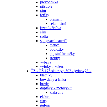
převodovka
přístroje
rám
řetězy
primární
sekundární
řízení - řidítka
sání
sedla
spojovací materiál
matice
podložky
pojistné kroužky
šrouby
výbava
výfuky a kolena
ČZ - ČZ 175 skutr typ 502 - jednovýfuk
blatníky
bowdeny a lanka
brzdy
doplňky k motocyklu
klaksony
elektro
filtry
gufera