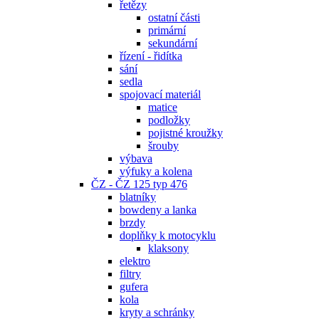
řetězy
ostatní části
primární
sekundární
řízení - řidítka
sání
sedla
spojovací materiál
matice
podložky
pojistné kroužky
šrouby
výbava
výfuky a kolena
ČZ - ČZ 125 typ 476
blatníky
bowdeny a lanka
brzdy
doplňky k motocyklu
klaksony
elektro
filtry
gufera
kola
kryty a schránky