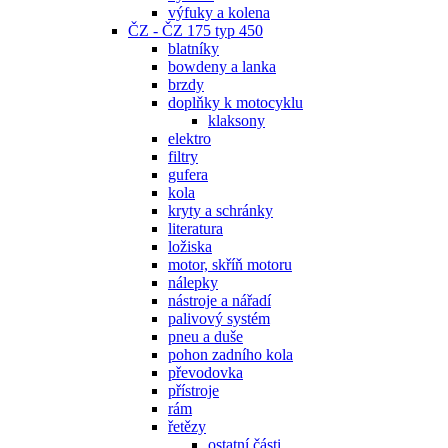
výfuky a kolena
ČZ - ČZ 175 typ 450
blatníky
bowdeny a lanka
brzdy
doplňky k motocyklu
klaksony
elektro
filtry
gufera
kola
kryty a schránky
literatura
ložiska
motor, skříň motoru
nálepky
nástroje a nářadí
palivový systém
pneu a duše
pohon zadního kola
převodovka
přístroje
rám
řetězy
ostatní části