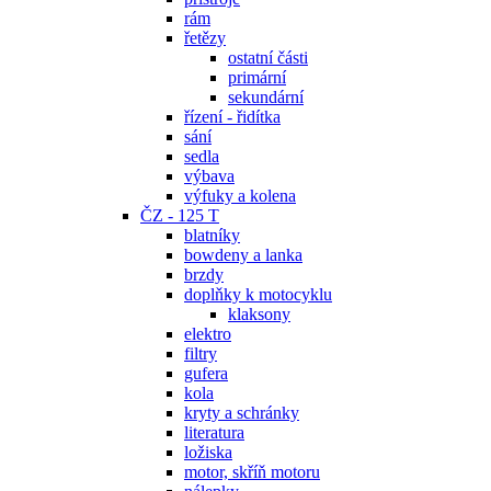
rám
řetězy
ostatní části
primární
sekundární
řízení - řidítka
sání
sedla
výbava
výfuky a kolena
ČZ - 125 T
blatníky
bowdeny a lanka
brzdy
doplňky k motocyklu
klaksony
elektro
filtry
gufera
kola
kryty a schránky
literatura
ložiska
motor, skříň motoru