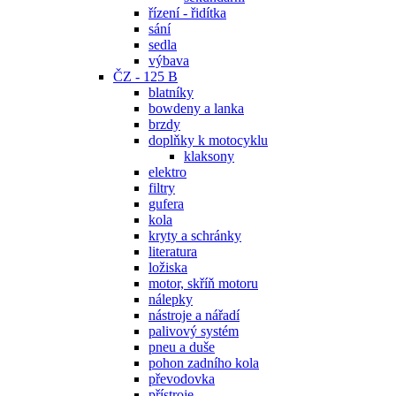
řízení - řidítka
sání
sedla
výbava
ČZ - 125 B
blatníky
bowdeny a lanka
brzdy
doplňky k motocyklu
klaksony
elektro
filtry
gufera
kola
kryty a schránky
literatura
ložiska
motor, skříň motoru
nálepky
nástroje a nářadí
palivový systém
pneu a duše
pohon zadního kola
převodovka
přístroje