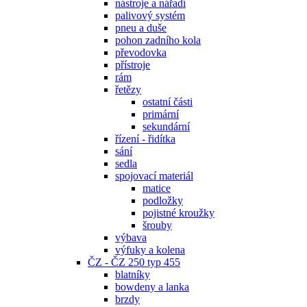
nástroje a nářadí
palivový systém
pneu a duše
pohon zadního kola
převodovka
přístroje
rám
řetězy
ostatní části
primární
sekundární
řízení - řidítka
sání
sedla
spojovací materiál
matice
podložky
pojistné kroužky
šrouby
výbava
výfuky a kolena
ČZ - ČZ 250 typ 455
blatníky
bowdeny a lanka
brzdy