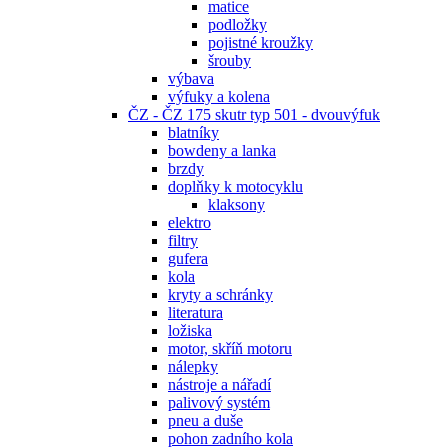
matice
podložky
pojistné kroužky
šrouby
výbava
výfuky a kolena
ČZ - ČZ 175 skutr typ 501 - dvouvýfuk
blatníky
bowdeny a lanka
brzdy
doplňky k motocyklu
klaksony
elektro
filtry
gufera
kola
kryty a schránky
literatura
ložiska
motor, skříň motoru
nálepky
nástroje a nářadí
palivový systém
pneu a duše
pohon zadního kola