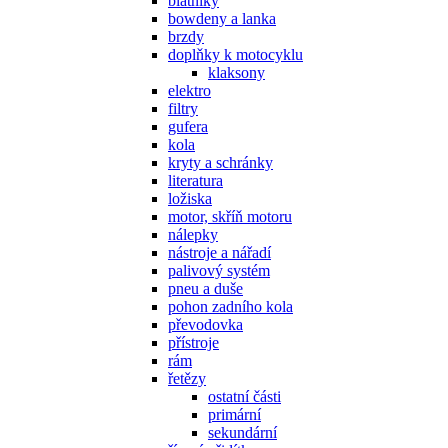
blatníky
bowdeny a lanka
brzdy
doplňky k motocyklu
klaksony
elektro
filtry
gufera
kola
kryty a schránky
literatura
ložiska
motor, skříň motoru
nálepky
nástroje a nářadí
palivový systém
pneu a duše
pohon zadního kola
převodovka
přístroje
rám
řetězy
ostatní části
primární
sekundární