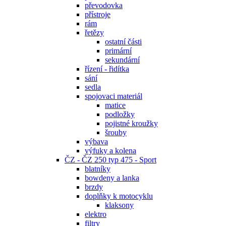
převodovka
přístroje
rám
řetězy
ostatní části
primární
sekundární
řízení - řidítka
sání
sedla
spojovaci materiál
matice
podložky
pojistné kroužky
šrouby
výbava
výfuky a kolena
ČZ - ČZ 250 typ 475 - Sport
blatníky
bowdeny a lanka
brzdy
doplňky k motocyklu
klaksony
elektro
filtry