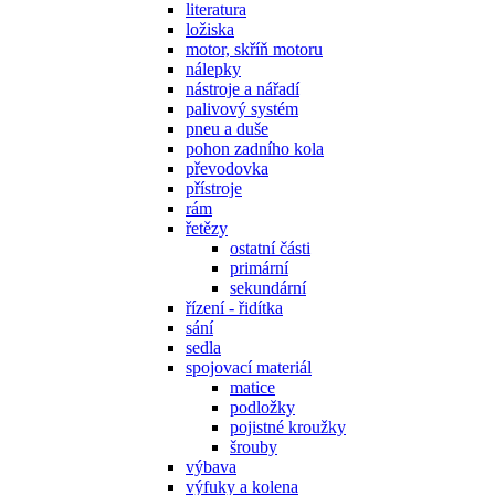
literatura
ložiska
motor, skříň motoru
nálepky
nástroje a nářadí
palivový systém
pneu a duše
pohon zadního kola
převodovka
přístroje
rám
řetězy
ostatní části
primární
sekundární
řízení - řidítka
sání
sedla
spojovací materiál
matice
podložky
pojistné kroužky
šrouby
výbava
výfuky a kolena