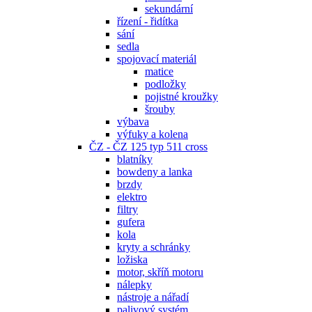
sekundární
řízení - řidítka
sání
sedla
spojovací materiál
matice
podložky
pojistné kroužky
šrouby
výbava
výfuky a kolena
ČZ - ČZ 125 typ 511 cross
blatníky
bowdeny a lanka
brzdy
elektro
filtry
gufera
kola
kryty a schránky
ložiska
motor, skříň motoru
nálepky
nástroje a nářadí
palivový systém