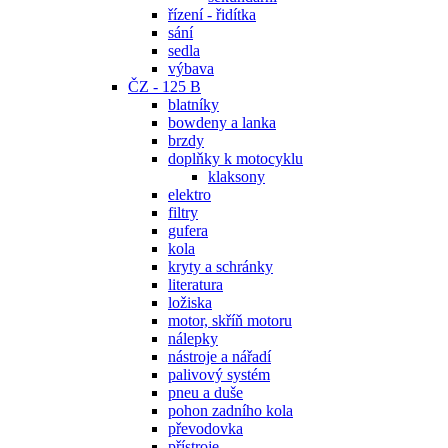
řízení - řidítka
sání
sedla
výbava
ČZ - 125 B
blatníky
bowdeny a lanka
brzdy
doplňky k motocyklu
klaksony
elektro
filtry
gufera
kola
kryty a schránky
literatura
ložiska
motor, skříň motoru
nálepky
nástroje a nářadí
palivový systém
pneu a duše
pohon zadního kola
převodovka
přístroje