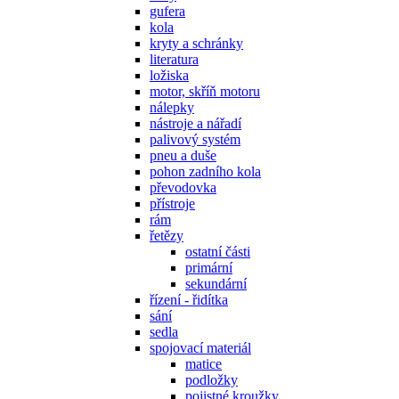
gufera
kola
kryty a schránky
literatura
ložiska
motor, skříň motoru
nálepky
nástroje a nářadí
palivový systém
pneu a duše
pohon zadního kola
převodovka
přístroje
rám
řetězy
ostatní části
primární
sekundární
řízení - řidítka
sání
sedla
spojovací materiál
matice
podložky
pojistné kroužky