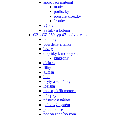
spojovací materiál
matice
podložky
pojistné kroužky
šrouby
výbava
výfuky a kolena
ČZ - ČZ 250 typ 471 - dvouválec
blatníky
bowdeny a lanka
brzdy
doplňky k motocyklu
klaksony
elektro
filtry
gufera
kola
kryty a schránky
ložiska
motor, skříň motoru
nálepky
nástroje a nářadí
palivový systém
pneu a duše
pohon zadního kola