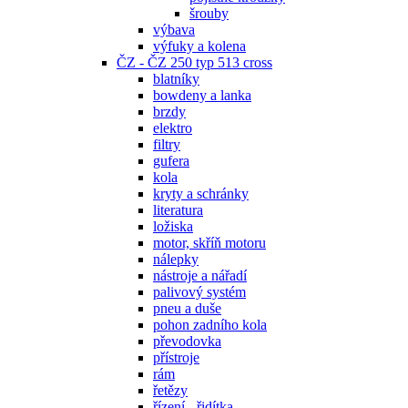
šrouby
výbava
výfuky a kolena
ČZ - ČZ 250 typ 513 cross
blatníky
bowdeny a lanka
brzdy
elektro
filtry
gufera
kola
kryty a schránky
literatura
ložiska
motor, skříň motoru
nálepky
nástroje a nářadí
palivový systém
pneu a duše
pohon zadního kola
převodovka
přístroje
rám
řetězy
řízení - řidítka