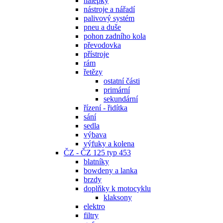
nálepky
nástroje a nářadí
palivový systém
pneu a duše
pohon zadního kola
převodovka
přístroje
rám
řetězy
ostatní části
primární
sekundární
řízení - řidítka
sání
sedla
výbava
výfuky a kolena
ČZ - ČZ 125 typ 453
blatníky
bowdeny a lanka
brzdy
doplňky k motocyklu
klaksony
elektro
filtry