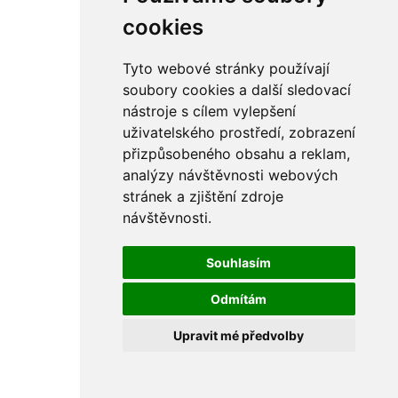
rám
řetězy
cookies
ostatní části
primární
sekundární
Tyto webové stránky používají
řízení - řidítka
soubory cookies a další sledovací
sání
nástroje s cílem vylepšení
sedla
spojovací materiál
uživatelského prostředí, zobrazení
matice
přizpůsobeného obsahu a reklam,
podložky
analýzy návštěvnosti webových
pojistné kroužky
šrouby
stránek a zjištění zdroje
výbava
návštěvnosti.
výfuky a kolena
ČZ - ČZ 380 typ 514 cross
blatníky
Souhlasím
bowdeny a lanka
brzdy
Odmítám
elektro
filtry
Upravit mé předvolby
gufera
kola
kryty a schránky
literatura