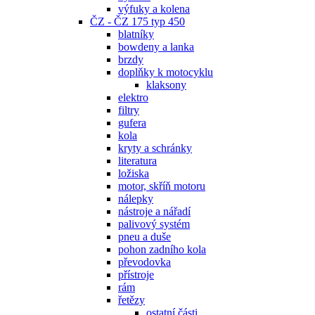
výfuky a kolena
ČZ - ČZ 175 typ 450
blatníky
bowdeny a lanka
brzdy
doplňky k motocyklu
klaksony
elektro
filtry
gufera
kola
kryty a schránky
literatura
ložiska
motor, skříň motoru
nálepky
nástroje a nářadí
palivový systém
pneu a duše
pohon zadního kola
převodovka
přístroje
rám
řetězy
ostatní části