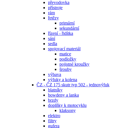
převodovka
přístroje
rám
řetězy
primární
sekundární
řízení - řidítka
sání
sedla
spojovací materiál
matice
podložky
pojistné kroužky
šrouby
výbava
výfuky a kolena
ČZ - ČZ 175 skutr typ 502 - jednovýfuk
blatníky
bowdeny a lanka
brzdy
doplňky k motocyklu
klaksony
elektro
filtry
gufera