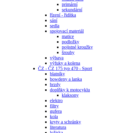
primární
sekundární
řízení - řidítka
sání
sedla
spojovací materiál
matice
podložky
pojistné kroužky
šrouby
výbava
výfuky a kolena
ČZ - ČZ 175 typ 470 - Sport
blatníky
bowdeny a lanka
brzdy
doplňky k motocyklu
klaksony
elektro
filtry
gufera
kola
kryty a schránky
literatura
ložiska