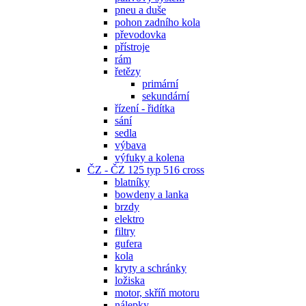
pneu a duše
pohon zadního kola
převodovka
přístroje
rám
řetězy
primární
sekundární
řízení - řidítka
sání
sedla
výbava
výfuky a kolena
ČZ - ČZ 125 typ 516 cross
blatníky
bowdeny a lanka
brzdy
elektro
filtry
gufera
kola
kryty a schránky
ložiska
motor, skříň motoru
nálepky