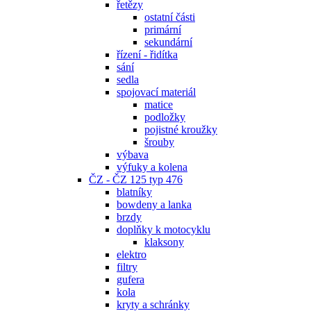
řetězy
ostatní části
primární
sekundární
řízení - řidítka
sání
sedla
spojovací materiál
matice
podložky
pojistné kroužky
šrouby
výbava
výfuky a kolena
ČZ - ČZ 125 typ 476
blatníky
bowdeny a lanka
brzdy
doplňky k motocyklu
klaksony
elektro
filtry
gufera
kola
kryty a schránky