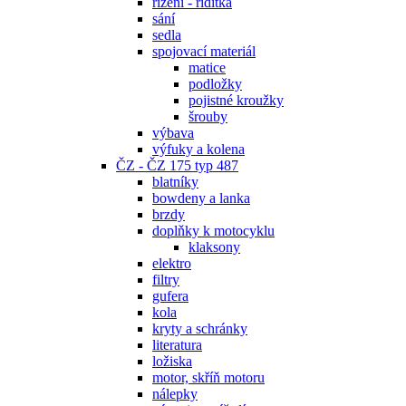
řízení - řidítka
sání
sedla
spojovací materiál
matice
podložky
pojistné kroužky
šrouby
výbava
výfuky a kolena
ČZ - ČZ 175 typ 487
blatníky
bowdeny a lanka
brzdy
doplňky k motocyklu
klaksony
elektro
filtry
gufera
kola
kryty a schránky
literatura
ložiska
motor, skříň motoru
nálepky