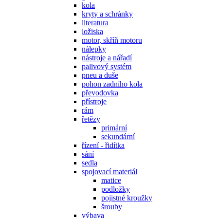
kola
kryty a schránky
literatura
ložiska
motor, skříň motoru
nálepky
nástroje a nářadí
palivový systém
pneu a duše
pohon zadního kola
převodovka
přístroje
rám
řetězy
primární
sekundární
řízení - řidítka
sání
sedla
spojovací materiál
matice
podložky
pojistné kroužky
šrouby
výbava