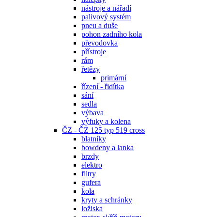
nástroje a nářadí
palivový systém
pneu a duše
pohon zadního kola
převodovka
přístroje
rám
řetězy
primární
řízení - řidítka
sání
sedla
výbava
výfuky a kolena
ČZ - ČZ 125 typ 519 cross
blatníky
bowdeny a lanka
brzdy
elektro
filtry
gufera
kola
kryty a schránky
ložiska