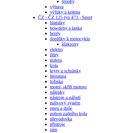
šrouby
výbava
výfuky a kolena
ČZ - ČZ 125 typ 473 - Sport
blatníky
bowdeny a lanka
brzdy
doplňky k motocyklu
klaksony
elektro
filtry
gufera
kola
kryty a schránky
literatura
ložiska
motor, skříň motoru
nálepky
nástroje a nářadí
palivový systém
pneu a duše
pohon zadního kola
převodovka
přístroje
rám