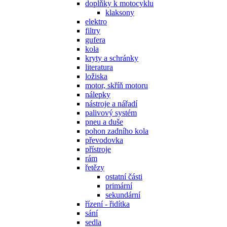
doplňky k motocyklu
klaksony
elektro
filtry
gufera
kola
kryty a schránky
literatura
ložiska
motor, skříň motoru
nálepky
nástroje a nářadí
palivový systém
pneu a duše
pohon zadního kola
převodovka
přístroje
rám
řetězy
ostatní části
primární
sekundární
řízení - řidítka
sání
sedla