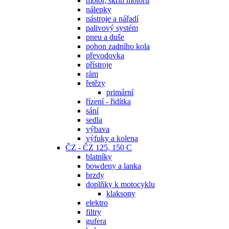
motor, skříň motoru
nálepky
nástroje a nářadí
palivový systém
pneu a duše
pohon zadního kola
převodovka
přístroje
rám
řetězy
primární
řízení - řidítka
sání
sedla
výbava
výfuky a kolena
ČZ - ČZ 125, 150 C
blatníky
bowdeny a lanka
brzdy
doplňky k motocyklu
klaksony
elektro
filtry
gufera