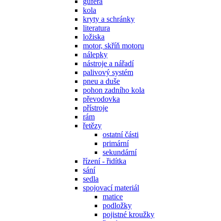
gufera
kola
kryty a schránky
literatura
ložiska
motor, skříň motoru
nálepky
nástroje a nářadí
palivový systém
pneu a duše
pohon zadního kola
převodovka
přístroje
rám
řetězy
ostatní části
primární
sekundární
řízení - řidítka
sání
sedla
spojovací materiál
matice
podložky
pojistné kroužky