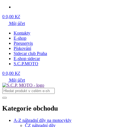
0
0,00 Kč
Můj účet
Kontakty
E-shop
Pneuservis
Pískování
Sidecar club Praha
E-shop sidecar
S.C.P.MOTO
0
0,00 Kč
Můj účet
Kategorie obchodu
A-Z náhradní díly na motocykly
ČZ náhradní díly