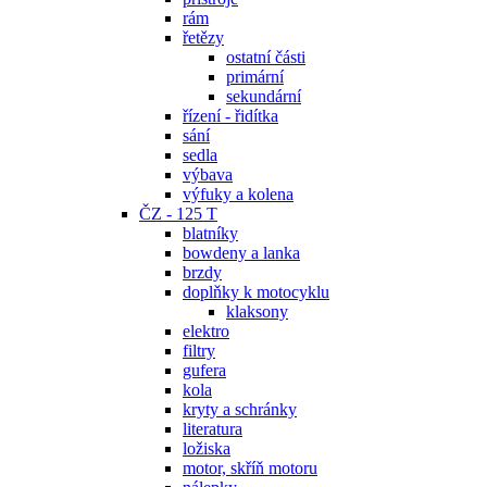
rám
řetězy
ostatní části
primární
sekundární
řízení - řidítka
sání
sedla
výbava
výfuky a kolena
ČZ - 125 T
blatníky
bowdeny a lanka
brzdy
doplňky k motocyklu
klaksony
elektro
filtry
gufera
kola
kryty a schránky
literatura
ložiska
motor, skříň motoru