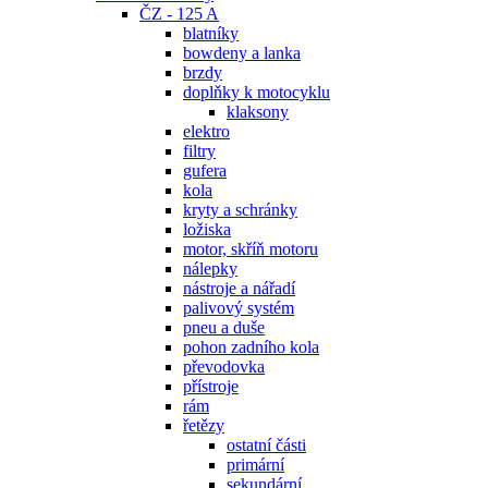
ČZ - 125 A
blatníky
bowdeny a lanka
brzdy
doplňky k motocyklu
klaksony
elektro
filtry
gufera
kola
kryty a schránky
ložiska
motor, skříň motoru
nálepky
nástroje a nářadí
palivový systém
pneu a duše
pohon zadního kola
převodovka
přístroje
rám
řetězy
ostatní části
primární
sekundární