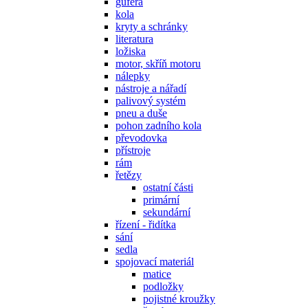
gufera
kola
kryty a schránky
literatura
ložiska
motor, skříň motoru
nálepky
nástroje a nářadí
palivový systém
pneu a duše
pohon zadního kola
převodovka
přístroje
rám
řetězy
ostatní části
primární
sekundární
řízení - řidítka
sání
sedla
spojovací materiál
matice
podložky
pojistné kroužky