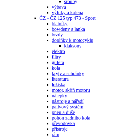
šrouby
výbava
výfuky a kolena
ČZ - ČZ 125 typ 473 - Sport
blatníky
bowdeny a lanka
brzdy
doplňky k motocyklu
klaksony
elektro
filtry
gufera
kola
kryty a schránky
literatura
ložiska
motor, skříň motoru
nálepky
nástroje a nářadí
palivový systém
pneu a duše
pohon zadního kola
převodovka
přístroje
rám