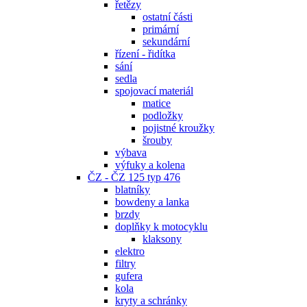
řetězy
ostatní části
primární
sekundární
řízení - řidítka
sání
sedla
spojovací materiál
matice
podložky
pojistné kroužky
šrouby
výbava
výfuky a kolena
ČZ - ČZ 125 typ 476
blatníky
bowdeny a lanka
brzdy
doplňky k motocyklu
klaksony
elektro
filtry
gufera
kola
kryty a schránky