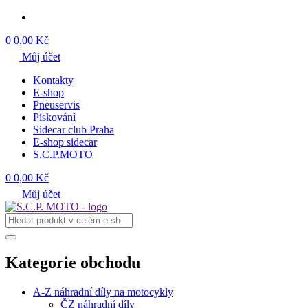
0
0,00 Kč
Můj účet
Kontakty
E-shop
Pneuservis
Pískování
Sidecar club Praha
E-shop sidecar
S.C.P.MOTO
0
0,00 Kč
Můj účet
Kategorie obchodu
A-Z náhradní díly na motocykly
ČZ náhradní díly