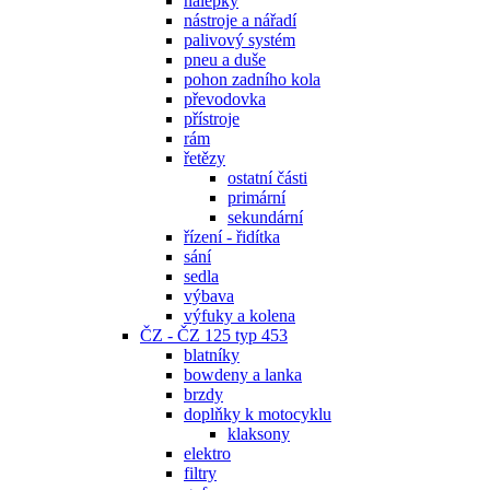
nálepky
nástroje a nářadí
palivový systém
pneu a duše
pohon zadního kola
převodovka
přístroje
rám
řetězy
ostatní části
primární
sekundární
řízení - řidítka
sání
sedla
výbava
výfuky a kolena
ČZ - ČZ 125 typ 453
blatníky
bowdeny a lanka
brzdy
doplňky k motocyklu
klaksony
elektro
filtry