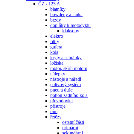
ČZ - 125 A
blatníky
bowdeny a lanka
brzdy
doplňky k motocyklu
klaksony
elektro
filtry
gufera
kola
kryty a schránky
ložiska
motor, skříň motoru
nálepky
nástroje a nářadí
palivový systém
pneu a duše
pohon zadního kola
převodovka
přístroje
rám
řetězy
ostatní části
primární
sekundární