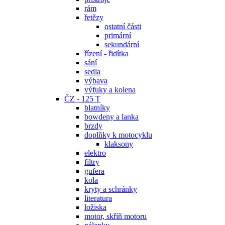
rám
řetězy
ostatní části
primární
sekundární
řízení - řidítka
sání
sedla
výbava
výfuky a kolena
ČZ - 125 T
blatníky
bowdeny a lanka
brzdy
doplňky k motocyklu
klaksony
elektro
filtry
gufera
kola
kryty a schránky
literatura
ložiska
motor, skříň motoru