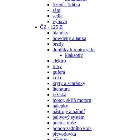
řízení - řidítka
sání
sedla
výbava
ČZ - 125 B
blatníky
bowdeny a lanka
brzdy
doplňky k motocyklu
klaksony
elektro
filtry
gufera
kola
kryty a schránky
literatura
ložiska
motor, skříň motoru
nálepky
nástroje a nářadí
palivový systém
pneu a duše
pohon zadního kola
převodovka
přístroje