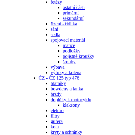
řetězy
ostatní části
primární
sekundární
řízení - řidítka
sání
sedla
spojovací materiál
matice
podložky
pojistné kroužky
šrouby
výbava
výfuky a kolena
ČZ - ČZ 125 typ 476
blatníky
bowdeny a lanka
brzdy
doplňky k motocyklu
klaksony
elektro
filtry
gufera
kola
kryty a schránky