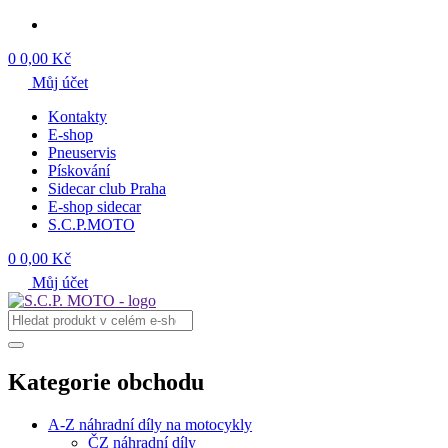
0
0,00 Kč
Můj účet
Kontakty
E-shop
Pneuservis
Pískování
Sidecar club Praha
E-shop sidecar
S.C.P.MOTO
0
0,00 Kč
Můj účet
Kategorie obchodu
A-Z náhradní díly na motocykly
ČZ náhradní díly