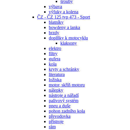
šrouby
výbava
výfuky a kolena
ČZ - ČZ 125 typ 473 - Sport
blatníky
bowdeny a lanka
brzdy
doplňky k motocyklu
klaksony
elektro
filtry
gufera
kola
kryty a schránky
literatura
ložiska
motor, skříň motoru
nálepky
nástroje a nářadí
palivový systém
pneu a duše
pohon zadního kola
převodovka
přístroje
rám