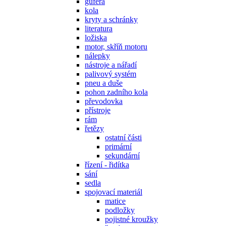
gufera
kola
kryty a schránky
literatura
ložiska
motor, skříň motoru
nálepky
nástroje a nářadí
palivový systém
pneu a duše
pohon zadního kola
převodovka
přístroje
rám
řetězy
ostatní části
primární
sekundární
řízení - řidítka
sání
sedla
spojovací materiál
matice
podložky
pojistné kroužky