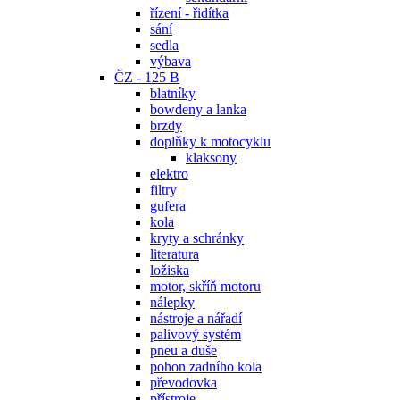
řízení - řidítka
sání
sedla
výbava
ČZ - 125 B
blatníky
bowdeny a lanka
brzdy
doplňky k motocyklu
klaksony
elektro
filtry
gufera
kola
kryty a schránky
literatura
ložiska
motor, skříň motoru
nálepky
nástroje a nářadí
palivový systém
pneu a duše
pohon zadního kola
převodovka
přístroje