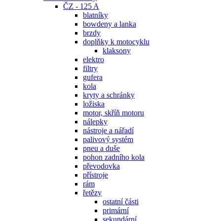
ČZ - 125 A
blatníky
bowdeny a lanka
brzdy
doplňky k motocyklu
klaksony
elektro
filtry
gufera
kola
kryty a schránky
ložiska
motor, skříň motoru
nálepky
nástroje a nářadí
palivový systém
pneu a duše
pohon zadního kola
převodovka
přístroje
rám
řetězy
ostatní části
primární
sekundární