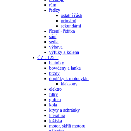
rám
řetězy
ostatní části
primární
sekundární
řízení - řidítka
sání
sedla
výbava
výfuky a kolena
ČZ - 125 T
blatníky
bowdeny a lanka
brzdy
doplňky k motocyklu
klaksony
elektro
filtry
gufera
kola
kryty a schránky
literatura
ložiska
motor, skříň motoru