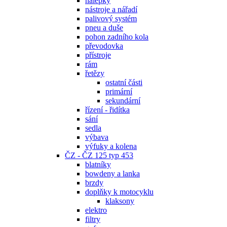
nálepky
nástroje a nářadí
palivový systém
pneu a duše
pohon zadního kola
převodovka
přístroje
rám
řetězy
ostatní části
primární
sekundární
řízení - řidítka
sání
sedla
výbava
výfuky a kolena
ČZ - ČZ 125 typ 453
blatníky
bowdeny a lanka
brzdy
doplňky k motocyklu
klaksony
elektro
filtry