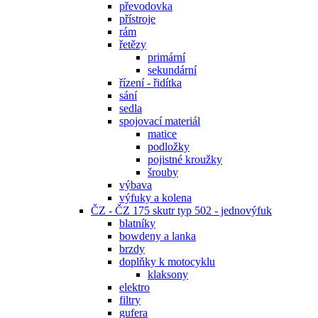
převodovka
přístroje
rám
řetězy
primární
sekundární
řízení - řidítka
sání
sedla
spojovací materiál
matice
podložky
pojistné kroužky
šrouby
výbava
výfuky a kolena
ČZ - ČZ 175 skutr typ 502 - jednovýfuk
blatníky
bowdeny a lanka
brzdy
doplňky k motocyklu
klaksony
elektro
filtry
gufera