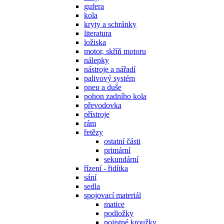
gufera
kola
kryty a schránky
literatura
ložiska
motor, skříň motoru
nálepky
nástroje a nářadí
palivový systém
pneu a duše
pohon zadního kola
převodovka
přístroje
rám
řetězy
ostatní části
primární
sekundární
řízení - řidítka
sání
sedla
spojovací materiál
matice
podložky
pojistné kroužky