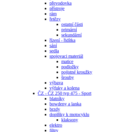
převodovka
přístroje
rám
řetězy
ostatní části
primární
sekundární
řízení - řidítka
sání
sedla
spojovaci materiál
matice
podložky
pojistné kroužky
šrouby
výbava
výfuky a kolena
ČZ - ČZ 250 typ 475 - Sport
blatníky
bowdeny a lanka
brzdy
doplňky k motocyklu
klaksony
elektro
filtry