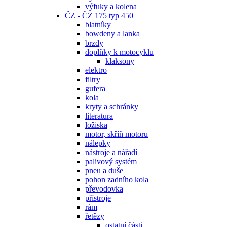
výfuky a kolena
ČZ - ČZ 175 typ 450
blatníky
bowdeny a lanka
brzdy
doplňky k motocyklu
klaksony
elektro
filtry
gufera
kola
kryty a schránky
literatura
ložiska
motor, skříň motoru
nálepky
nástroje a nářadí
palivový systém
pneu a duše
pohon zadního kola
převodovka
přístroje
rám
řetězy
ostatní části