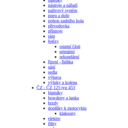
nálepky
nástroje a nářadí
palivový systém
pneu a duše
pohon zadního kola
převodovka
přístroje
rám
řetězy
ostatní části
primární
sekundární
řízení - řidítka
sání
sedla
výbava
výfuky a kolena
ČZ - ČZ 125 typ 453
blatníky
bowdeny a lanka
brzdy
doplňky k motocyklu
klaksony
elektro
filtry