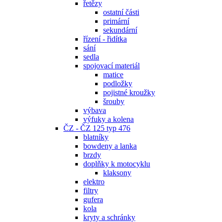
řetězy
ostatní části
primární
sekundární
řízení - řidítka
sání
sedla
spojovací materiál
matice
podložky
pojistné kroužky
šrouby
výbava
výfuky a kolena
ČZ - ČZ 125 typ 476
blatníky
bowdeny a lanka
brzdy
doplňky k motocyklu
klaksony
elektro
filtry
gufera
kola
kryty a schránky