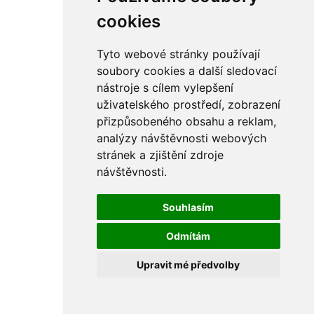
rám
řetězy
cookies
ostatní části
primární
sekundární
Tyto webové stránky používají
řízení - řidítka
soubory cookies a další sledovací
sání
nástroje s cílem vylepšení
sedla
spojovací materiál
uživatelského prostředí, zobrazení
matice
přizpůsobeného obsahu a reklam,
podložky
analýzy návštěvnosti webových
pojistné kroužky
šrouby
stránek a zjištění zdroje
výbava
návštěvnosti.
výfuky a kolena
ČZ - ČZ 380 typ 514 cross
blatníky
Souhlasím
bowdeny a lanka
brzdy
Odmítám
elektro
filtry
Upravit mé předvolby
gufera
kola
kryty a schránky
literatura