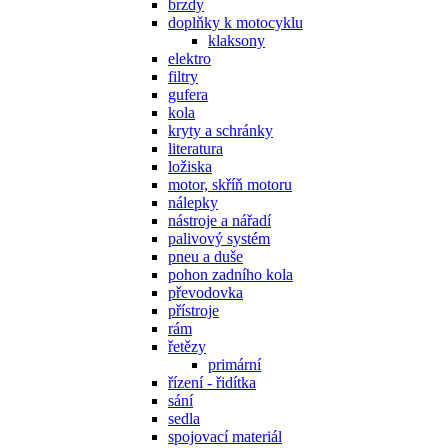
brzdy
doplňky k motocyklu
klaksony
elektro
filtry
gufera
kola
kryty a schránky
literatura
ložiska
motor, skříň motoru
nálepky
nástroje a nářadí
palivový systém
pneu a duše
pohon zadního kola
převodovka
přístroje
rám
řetězy
primární
řízení - řidítka
sání
sedla
spojovací materiál