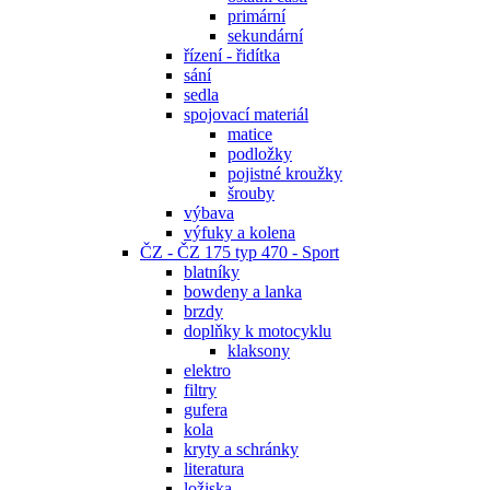
primární
sekundární
řízení - řidítka
sání
sedla
spojovací materiál
matice
podložky
pojistné kroužky
šrouby
výbava
výfuky a kolena
ČZ - ČZ 175 typ 470 - Sport
blatníky
bowdeny a lanka
brzdy
doplňky k motocyklu
klaksony
elektro
filtry
gufera
kola
kryty a schránky
literatura
ložiska