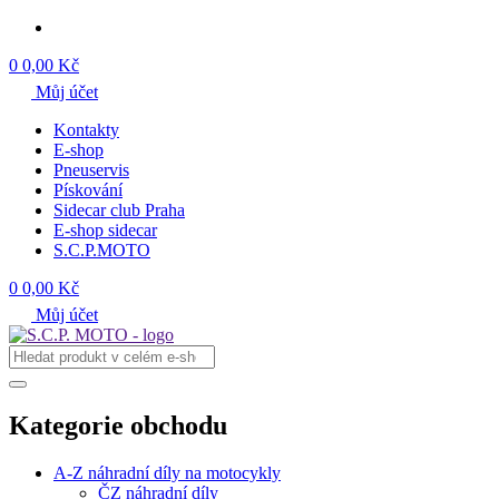
0
0,00 Kč
Můj účet
Kontakty
E-shop
Pneuservis
Pískování
Sidecar club Praha
E-shop sidecar
S.C.P.MOTO
0
0,00 Kč
Můj účet
Kategorie obchodu
A-Z náhradní díly na motocykly
ČZ náhradní díly