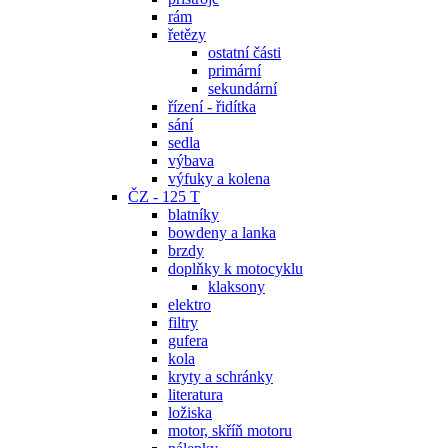
rám
řetězy
ostatní části
primární
sekundární
řízení - řidítka
sání
sedla
výbava
výfuky a kolena
ČZ - 125 T
blatníky
bowdeny a lanka
brzdy
doplňky k motocyklu
klaksony
elektro
filtry
gufera
kola
kryty a schránky
literatura
ložiska
motor, skříň motoru