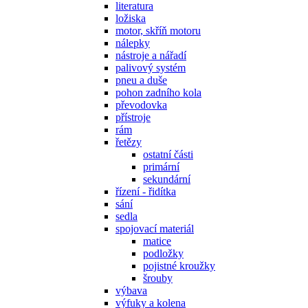
literatura
ložiska
motor, skříň motoru
nálepky
nástroje a nářadí
palivový systém
pneu a duše
pohon zadního kola
převodovka
přístroje
rám
řetězy
ostatní části
primární
sekundární
řízení - řidítka
sání
sedla
spojovací materiál
matice
podložky
pojistné kroužky
šrouby
výbava
výfuky a kolena