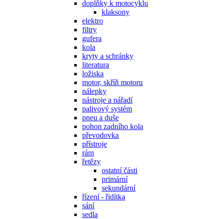
doplňky k motocyklu
klaksony
elektro
filtry
gufera
kola
kryty a schránky
literatura
ložiska
motor, skříň motoru
nálepky
nástroje a nářadí
palivový systém
pneu a duše
pohon zadního kola
převodovka
přístroje
rám
řetězy
ostatní části
primární
sekundární
řízení - řidítka
sání
sedla