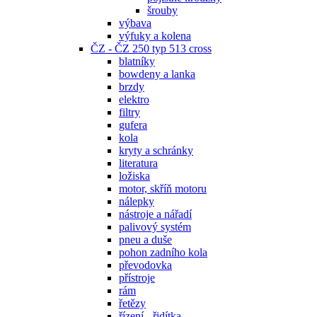
šrouby
výbava
výfuky a kolena
ČZ - ČZ 250 typ 513 cross
blatníky
bowdeny a lanka
brzdy
elektro
filtry
gufera
kola
kryty a schránky
literatura
ložiska
motor, skříň motoru
nálepky
nástroje a nářadí
palivový systém
pneu a duše
pohon zadního kola
převodovka
přístroje
rám
řetězy
řízení - řidítka