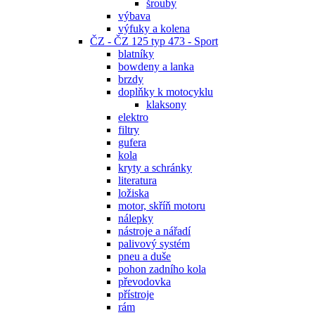
šrouby
výbava
výfuky a kolena
ČZ - ČZ 125 typ 473 - Sport
blatníky
bowdeny a lanka
brzdy
doplňky k motocyklu
klaksony
elektro
filtry
gufera
kola
kryty a schránky
literatura
ložiska
motor, skříň motoru
nálepky
nástroje a nářadí
palivový systém
pneu a duše
pohon zadního kola
převodovka
přístroje
rám