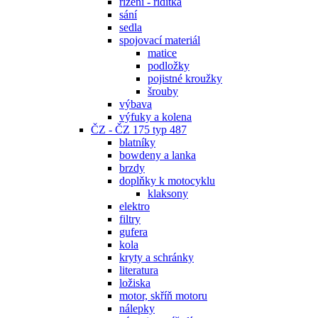
řízení - řidítka
sání
sedla
spojovací materiál
matice
podložky
pojistné kroužky
šrouby
výbava
výfuky a kolena
ČZ - ČZ 175 typ 487
blatníky
bowdeny a lanka
brzdy
doplňky k motocyklu
klaksony
elektro
filtry
gufera
kola
kryty a schránky
literatura
ložiska
motor, skříň motoru
nálepky