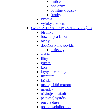
matice
podložky
pojistné kroužky
šrouby
výbava
výfuky a kolena
ČZ - ČZ 175 skutr typ 501 - dvouvýfuk
blatníky
bowdeny a lanka
brzdy
doplňky k motocyklu
klaksony
elektro
filtry
gufera
kola
kryty a schránky
literatura
ložiska
motor, skříň motoru
nálepky
nástroje a nářadí
palivový systém
pneu a duše
pohon zadního kola