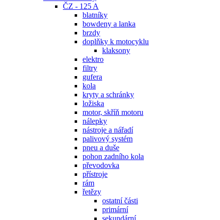
ČZ - 125 A
blatníky
bowdeny a lanka
brzdy
doplňky k motocyklu
klaksony
elektro
filtry
gufera
kola
kryty a schránky
ložiska
motor, skříň motoru
nálepky
nástroje a nářadí
palivový systém
pneu a duše
pohon zadního kola
převodovka
přístroje
rám
řetězy
ostatní části
primární
sekundární