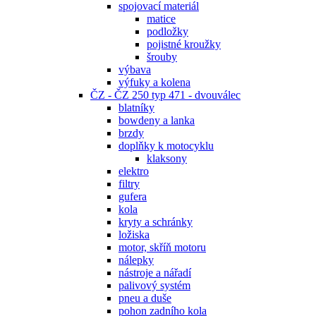
spojovací materiál
matice
podložky
pojistné kroužky
šrouby
výbava
výfuky a kolena
ČZ - ČZ 250 typ 471 - dvouválec
blatníky
bowdeny a lanka
brzdy
doplňky k motocyklu
klaksony
elektro
filtry
gufera
kola
kryty a schránky
ložiska
motor, skříň motoru
nálepky
nástroje a nářadí
palivový systém
pneu a duše
pohon zadního kola