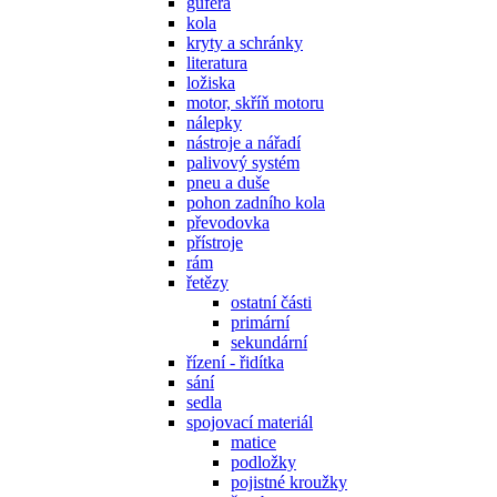
gufera
kola
kryty a schránky
literatura
ložiska
motor, skříň motoru
nálepky
nástroje a nářadí
palivový systém
pneu a duše
pohon zadního kola
převodovka
přístroje
rám
řetězy
ostatní části
primární
sekundární
řízení - řidítka
sání
sedla
spojovací materiál
matice
podložky
pojistné kroužky