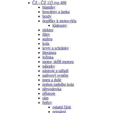
ČZ - ČZ 125 typ 488
blatníky
bowdeny a lanka
brzdy
doplňky k motocyklu
klaksony
elektro
filtry
gufera
kola
kryty a schránky
literatura
ložiska
motor, skříň motoru
nálepky
nástroje a nářadí
palivový systém
pneu a duše
pohon zadního kola
převodovka
přístroje
rám
řetězy
ostatní části
primární