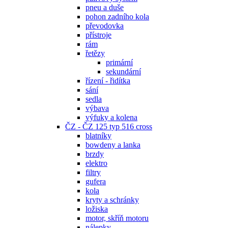
pneu a duše
pohon zadního kola
převodovka
přístroje
rám
řetězy
primární
sekundární
řízení - řidítka
sání
sedla
výbava
výfuky a kolena
ČZ - ČZ 125 typ 516 cross
blatníky
bowdeny a lanka
brzdy
elektro
filtry
gufera
kola
kryty a schránky
ložiska
motor, skříň motoru
nálepky