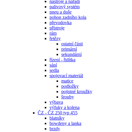
nástroje a nářadí
palivový systém
pneu a duše
pohon zadního kola
převodovka
přístroje
rám
řetězy
ostatní části
primární
sekundární
řízení - řidítka
sání
sedla
spojovací materiál
matice
podložky
pojistné kroužky
šrouby
výbava
výfuky a kolena
ČZ - ČZ 250 typ 455
blatníky
bowdeny a lanka
brzdy