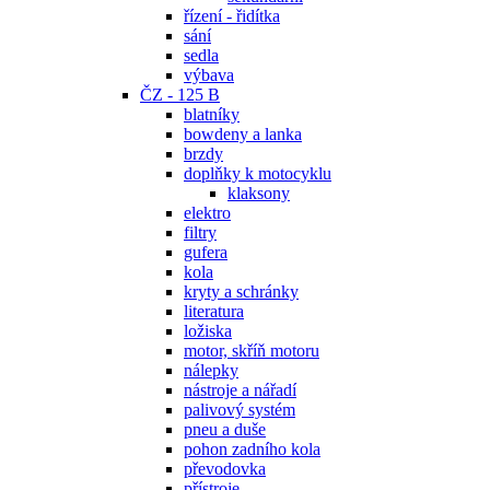
řízení - řidítka
sání
sedla
výbava
ČZ - 125 B
blatníky
bowdeny a lanka
brzdy
doplňky k motocyklu
klaksony
elektro
filtry
gufera
kola
kryty a schránky
literatura
ložiska
motor, skříň motoru
nálepky
nástroje a nářadí
palivový systém
pneu a duše
pohon zadního kola
převodovka
přístroje