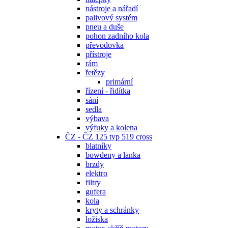
nástroje a nářadí
palivový systém
pneu a duše
pohon zadního kola
převodovka
přístroje
rám
řetězy
primární
řízení - řidítka
sání
sedla
výbava
výfuky a kolena
ČZ - ČZ 125 typ 519 cross
blatníky
bowdeny a lanka
brzdy
elektro
filtry
gufera
kola
kryty a schránky
ložiska