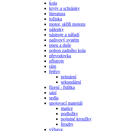
kola
kryty a schránky
literatura
ložiska
motor, skříň motoru
nálepky
nástroje a nářadí
palivový systém
pneu a duše
pohon zadního kola
převodovka
přístroje
rám
řetězy
primární
sekundární
řízení - řidítka
sání
sedla
spojovací materiál
matice
podložky
pojistné kroužky
šrouby
výbava