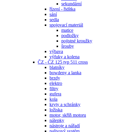
sekundární
řízení - řidítka
sání
sedla
spojovací materiál
matice
podložky
pojistné kroužky
šrouby
výbava
výfuky a kolena
ČZ - ČZ 125 typ 511 cross
blatníky
bowdeny a lanka
brzdy
elektro
filtry
gufera
kola
kryty a schránky
ložiska
motor, skříň motoru
nálepky
nástroje a nářadí
palivový systém