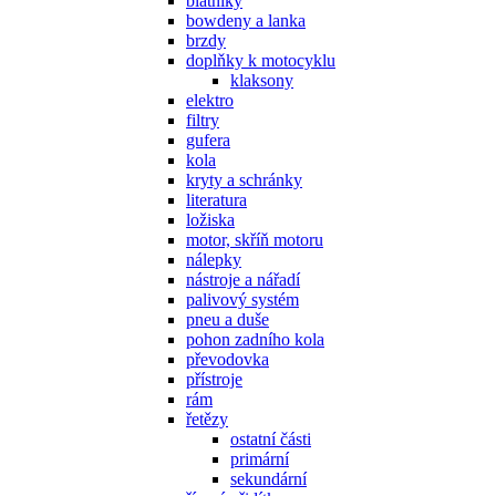
blatníky
bowdeny a lanka
brzdy
doplňky k motocyklu
klaksony
elektro
filtry
gufera
kola
kryty a schránky
literatura
ložiska
motor, skříň motoru
nálepky
nástroje a nářadí
palivový systém
pneu a duše
pohon zadního kola
převodovka
přístroje
rám
řetězy
ostatní části
primární
sekundární