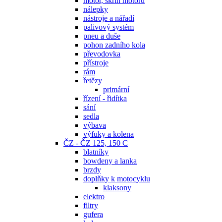
motor, skříň motoru
nálepky
nástroje a nářadí
palivový systém
pneu a duše
pohon zadního kola
převodovka
přístroje
rám
řetězy
primární
řízení - řidítka
sání
sedla
výbava
výfuky a kolena
ČZ - ČZ 125, 150 C
blatníky
bowdeny a lanka
brzdy
doplňky k motocyklu
klaksony
elektro
filtry
gufera