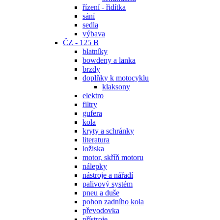
řízení - řidítka
sání
sedla
výbava
ČZ - 125 B
blatníky
bowdeny a lanka
brzdy
doplňky k motocyklu
klaksony
elektro
filtry
gufera
kola
kryty a schránky
literatura
ložiska
motor, skříň motoru
nálepky
nástroje a nářadí
palivový systém
pneu a duše
pohon zadního kola
převodovka
přístroje