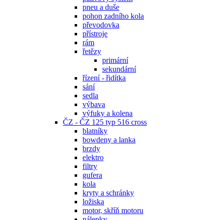
pneu a duše
pohon zadního kola
převodovka
přístroje
rám
řetězy
primární
sekundární
řízení - řidítka
sání
sedla
výbava
výfuky a kolena
ČZ - ČZ 125 typ 516 cross
blatníky
bowdeny a lanka
brzdy
elektro
filtry
gufera
kola
kryty a schránky
ložiska
motor, skříň motoru
nálepky