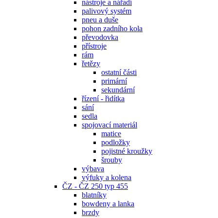
nástroje a nářadí
palivový systém
pneu a duše
pohon zadního kola
převodovka
přístroje
rám
řetězy
ostatní části
primární
sekundární
řízení - řidítka
sání
sedla
spojovací materiál
matice
podložky
pojistné kroužky
šrouby
výbava
výfuky a kolena
ČZ - ČZ 250 typ 455
blatníky
bowdeny a lanka
brzdy