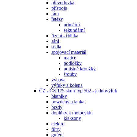
převodovka
přístroje
rám
řetězy
primární
sekundární
řízení - řidítka
sání
sedla
spojovací materiál
matice
podložky
pojistné kroužky
šrouby
výbava
výfuky a kolena
ČZ - ČZ 175 skutr typ 502 - jednovýfuk
blatníky
bowdeny a lanka
brzdy
doplňky k motocyklu
klaksony
elektro
filtry
gufera