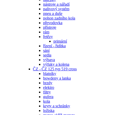
nástroje a nářadí
palivový systém
pneu a duše
pohon zadního kola
převodovka
přístroje
rám
řetězy
primární
řízení - řidítka
sání
sedla
výbava
výfuky a kolena
ČZ - ČZ 125 typ 519 cross
blatníky
bowdeny a lanka
brzdy
elektro
filtry
gufera
kola
kryty a schránky
ložiska