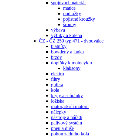
spojovací materiál
matice
podložky
pojistné kroužky
šrouby
výbava
výfuky a kolena
ČZ - ČZ 250 typ 471 - dvouválec
blatníky
bowdeny a lanka
brzdy
doplňky k motocyklu
klaksony
elektro
filtry
gufera
kola
kryty a schránky
ložiska
motor, skříň motoru
nálepky
nástroje a nářadí
palivový systém
pneu a duše
pohon zadního kola