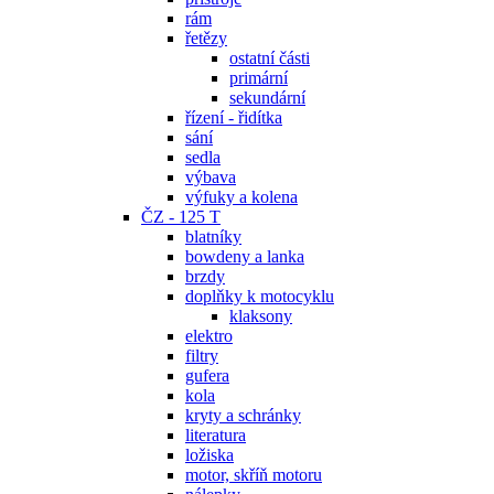
rám
řetězy
ostatní části
primární
sekundární
řízení - řidítka
sání
sedla
výbava
výfuky a kolena
ČZ - 125 T
blatníky
bowdeny a lanka
brzdy
doplňky k motocyklu
klaksony
elektro
filtry
gufera
kola
kryty a schránky
literatura
ložiska
motor, skříň motoru