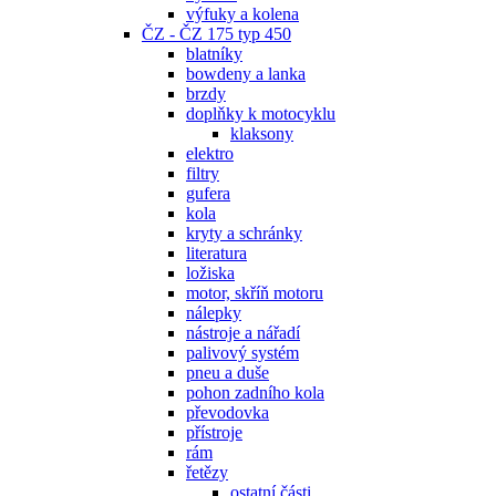
výfuky a kolena
ČZ - ČZ 175 typ 450
blatníky
bowdeny a lanka
brzdy
doplňky k motocyklu
klaksony
elektro
filtry
gufera
kola
kryty a schránky
literatura
ložiska
motor, skříň motoru
nálepky
nástroje a nářadí
palivový systém
pneu a duše
pohon zadního kola
převodovka
přístroje
rám
řetězy
ostatní části