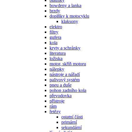
blatníky
bowdeny a lanka
brzdy
doplňky k motocyklu
klaksony
elektro
filtry
gufera
kola
kryty a schránky
literatura
ložiska
motor, skříň motoru
nálepky
nástroje a nářadí
palivový systém
pneu a duše
pohon zadního kola
převodovka
přístroje
rám
řetězy
ostatní části
primární
sekundární