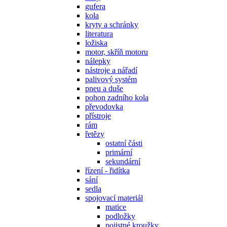
gufera
kola
kryty a schránky
literatura
ložiska
motor, skříň motoru
nálepky
nástroje a nářadí
palivový systém
pneu a duše
pohon zadního kola
převodovka
přístroje
rám
řetězy
ostatní části
primární
sekundární
řízení - řidítka
sání
sedla
spojovací materiál
matice
podložky
pojistné kroužky