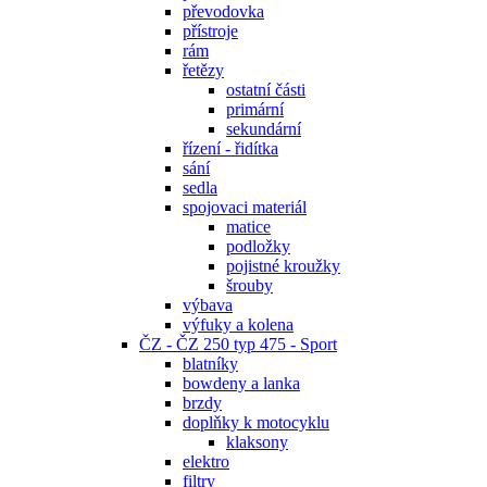
převodovka
přístroje
rám
řetězy
ostatní části
primární
sekundární
řízení - řidítka
sání
sedla
spojovaci materiál
matice
podložky
pojistné kroužky
šrouby
výbava
výfuky a kolena
ČZ - ČZ 250 typ 475 - Sport
blatníky
bowdeny a lanka
brzdy
doplňky k motocyklu
klaksony
elektro
filtry