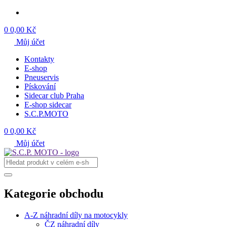
0
0,00 Kč
Můj účet
Kontakty
E-shop
Pneuservis
Pískování
Sidecar club Praha
E-shop sidecar
S.C.P.MOTO
0
0,00 Kč
Můj účet
Kategorie obchodu
A-Z náhradní díly na motocykly
ČZ náhradní díly