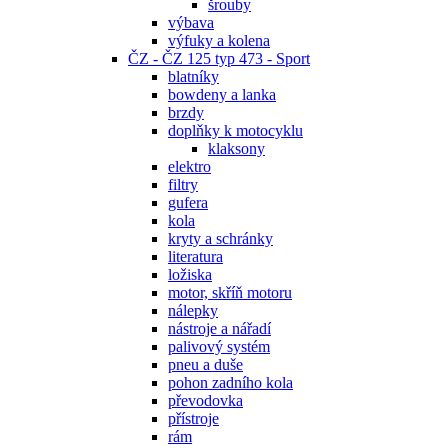
šrouby
výbava
výfuky a kolena
ČZ - ČZ 125 typ 473 - Sport
blatníky
bowdeny a lanka
brzdy
doplňky k motocyklu
klaksony
elektro
filtry
gufera
kola
kryty a schránky
literatura
ložiska
motor, skříň motoru
nálepky
nástroje a nářadí
palivový systém
pneu a duše
pohon zadního kola
převodovka
přístroje
rám