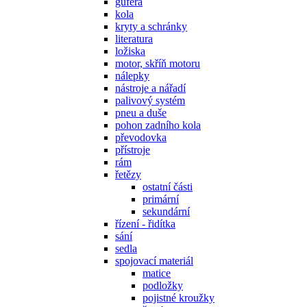
gufera
kola
kryty a schránky
literatura
ložiska
motor, skříň motoru
nálepky
nástroje a nářadí
palivový systém
pneu a duše
pohon zadního kola
převodovka
přístroje
rám
řetězy
ostatní části
primární
sekundární
řízení - řidítka
sání
sedla
spojovací materiál
matice
podložky
pojistné kroužky