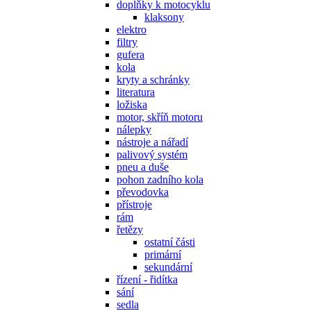
doplňky k motocyklu
klaksony
elektro
filtry
gufera
kola
kryty a schránky
literatura
ložiska
motor, skříň motoru
nálepky
nástroje a nářadí
palivový systém
pneu a duše
pohon zadního kola
převodovka
přístroje
rám
řetězy
ostatní části
primární
sekundární
řízení - řidítka
sání
sedla