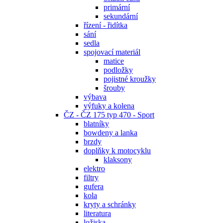
primární
sekundární
řízení - řidítka
sání
sedla
spojovací materiál
matice
podložky
pojistné kroužky
šrouby
výbava
výfuky a kolena
ČZ - ČZ 175 typ 470 - Sport
blatníky
bowdeny a lanka
brzdy
doplňky k motocyklu
klaksony
elektro
filtry
gufera
kola
kryty a schránky
literatura
ložiska