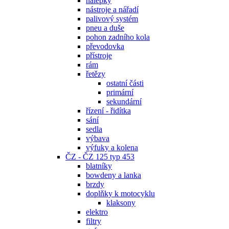
nálepky
nástroje a nářadí
palivový systém
pneu a duše
pohon zadního kola
převodovka
přístroje
rám
řetězy
ostatní části
primární
sekundární
řízení - řidítka
sání
sedla
výbava
výfuky a kolena
ČZ - ČZ 125 typ 453
blatníky
bowdeny a lanka
brzdy
doplňky k motocyklu
klaksony
elektro
filtry