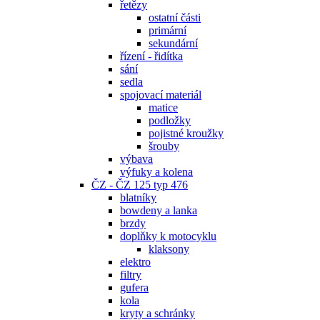
řetězy
ostatní části
primární
sekundární
řízení - řidítka
sání
sedla
spojovací materiál
matice
podložky
pojistné kroužky
šrouby
výbava
výfuky a kolena
ČZ - ČZ 125 typ 476
blatníky
bowdeny a lanka
brzdy
doplňky k motocyklu
klaksony
elektro
filtry
gufera
kola
kryty a schránky