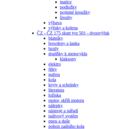
matice
podložky
pojistné kroužky
šrouby
výbava
výfuky a kolena
ČZ - ČZ 175 skutr typ 501 - dvouvýfuk
blatníky
bowdeny a lanka
brzdy
doplňky k motocyklu
klaksony
elektro
filtry
gufera
kola
kryty a schránky
literatura
ložiska
motor, skříň motoru
nálepky
nástroje a nářadí
palivový systém
pneu a duše
pohon zadního kola