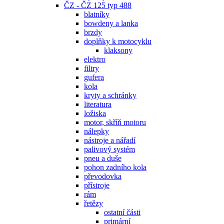
ČZ - ČZ 125 typ 488
blatníky
bowdeny a lanka
brzdy
doplňky k motocyklu
klaksony
elektro
filtry
gufera
kola
kryty a schránky
literatura
ložiska
motor, skříň motoru
nálepky
nástroje a nářadí
palivový systém
pneu a duše
pohon zadního kola
převodovka
přístroje
rám
řetězy
ostatní části
primární