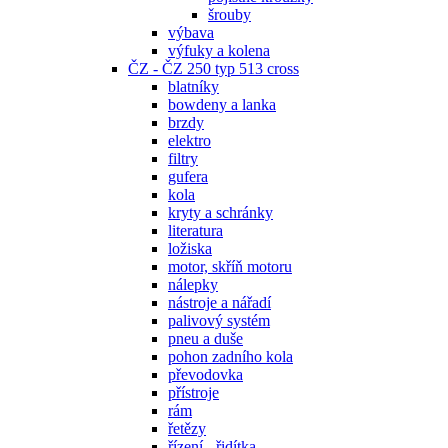
šrouby
výbava
výfuky a kolena
ČZ - ČZ 250 typ 513 cross
blatníky
bowdeny a lanka
brzdy
elektro
filtry
gufera
kola
kryty a schránky
literatura
ložiska
motor, skříň motoru
nálepky
nástroje a nářadí
palivový systém
pneu a duše
pohon zadního kola
převodovka
přístroje
rám
řetězy
řízení - řidítka