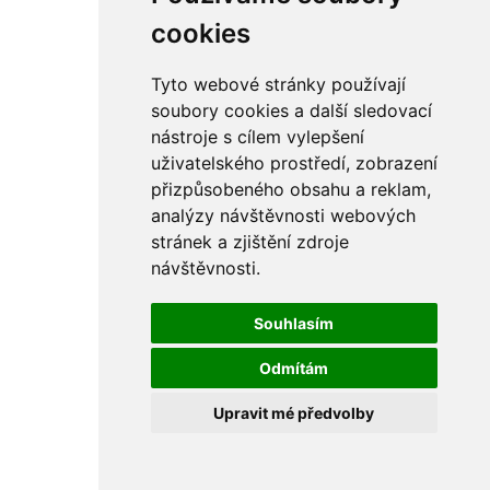
rám
řetězy
cookies
ostatní části
primární
sekundární
Tyto webové stránky používají
řízení - řidítka
soubory cookies a další sledovací
sání
nástroje s cílem vylepšení
sedla
spojovací materiál
uživatelského prostředí, zobrazení
matice
přizpůsobeného obsahu a reklam,
podložky
analýzy návštěvnosti webových
pojistné kroužky
šrouby
stránek a zjištění zdroje
výbava
návštěvnosti.
výfuky a kolena
ČZ - ČZ 380 typ 514 cross
blatníky
Souhlasím
bowdeny a lanka
brzdy
Odmítám
elektro
filtry
Upravit mé předvolby
gufera
kola
kryty a schránky
literatura