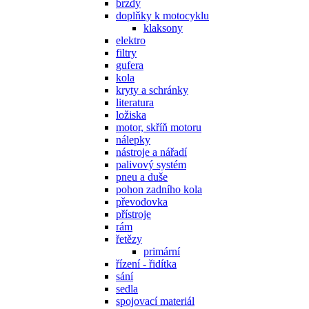
brzdy
doplňky k motocyklu
klaksony
elektro
filtry
gufera
kola
kryty a schránky
literatura
ložiska
motor, skříň motoru
nálepky
nástroje a nářadí
palivový systém
pneu a duše
pohon zadního kola
převodovka
přístroje
rám
řetězy
primární
řízení - řidítka
sání
sedla
spojovací materiál