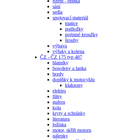
řízení - řidítka
sání
sedla
spojovací materiál
matice
podložky
pojistné kroužky
šrouby
výbava
výfuky a kolena
ČZ - ČZ 175 typ 487
blatníky
bowdeny a lanka
brzdy
doplňky k motocyklu
klaksony
elektro
filtry
gufera
kola
kryty a schránky
literatura
ložiska
motor, skříň motoru
nálepky