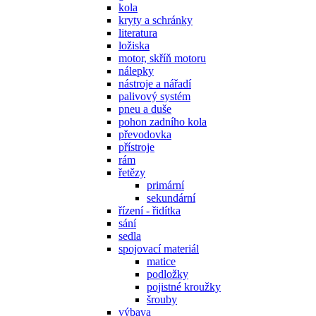
kola
kryty a schránky
literatura
ložiska
motor, skříň motoru
nálepky
nástroje a nářadí
palivový systém
pneu a duše
pohon zadního kola
převodovka
přístroje
rám
řetězy
primární
sekundární
řízení - řidítka
sání
sedla
spojovací materiál
matice
podložky
pojistné kroužky
šrouby
výbava