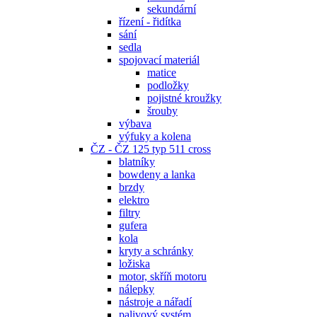
sekundární
řízení - řidítka
sání
sedla
spojovací materiál
matice
podložky
pojistné kroužky
šrouby
výbava
výfuky a kolena
ČZ - ČZ 125 typ 511 cross
blatníky
bowdeny a lanka
brzdy
elektro
filtry
gufera
kola
kryty a schránky
ložiska
motor, skříň motoru
nálepky
nástroje a nářadí
palivový systém