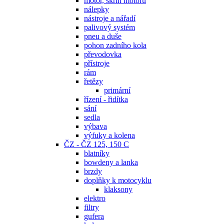
motor, skříň motoru
nálepky
nástroje a nářadí
palivový systém
pneu a duše
pohon zadního kola
převodovka
přístroje
rám
řetězy
primární
řízení - řidítka
sání
sedla
výbava
výfuky a kolena
ČZ - ČZ 125, 150 C
blatníky
bowdeny a lanka
brzdy
doplňky k motocyklu
klaksony
elektro
filtry
gufera