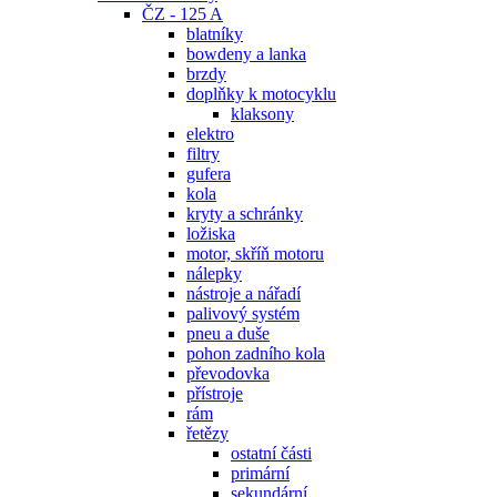
ČZ - 125 A
blatníky
bowdeny a lanka
brzdy
doplňky k motocyklu
klaksony
elektro
filtry
gufera
kola
kryty a schránky
ložiska
motor, skříň motoru
nálepky
nástroje a nářadí
palivový systém
pneu a duše
pohon zadního kola
převodovka
přístroje
rám
řetězy
ostatní části
primární
sekundární