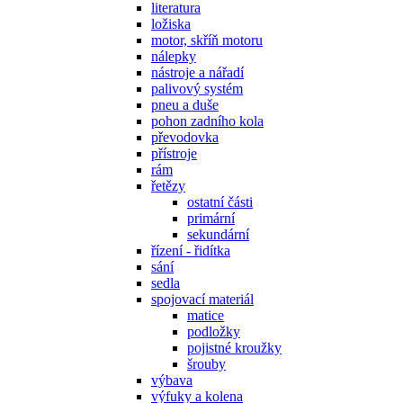
literatura
ložiska
motor, skříň motoru
nálepky
nástroje a nářadí
palivový systém
pneu a duše
pohon zadního kola
převodovka
přístroje
rám
řetězy
ostatní části
primární
sekundární
řízení - řidítka
sání
sedla
spojovací materiál
matice
podložky
pojistné kroužky
šrouby
výbava
výfuky a kolena