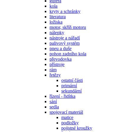
gufera
kola
kryty a schránky
literatura
ložiska
motor, skříň motoru
nálepky
nástroje a nářadí
palivový systém
pneu a duše
pohon zadního kola
převodovka
přístroje
rám
řetězy
ostatní části
primární
sekundární
řízení - řidítka
sání
sedla
spojovací materiál
matice
podložky
pojistné kroužky