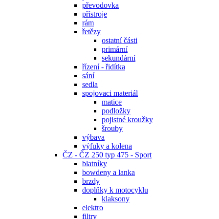
převodovka
přístroje
rám
řetězy
ostatní části
primární
sekundární
řízení - řidítka
sání
sedla
spojovaci materiál
matice
podložky
pojistné kroužky
šrouby
výbava
výfuky a kolena
ČZ - ČZ 250 typ 475 - Sport
blatníky
bowdeny a lanka
brzdy
doplňky k motocyklu
klaksony
elektro
filtry