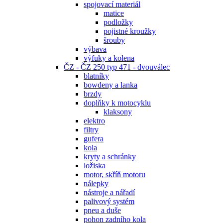
spojovací materiál
matice
podložky
pojistné kroužky
šrouby
výbava
výfuky a kolena
ČZ - ČZ 250 typ 471 - dvouválec
blatníky
bowdeny a lanka
brzdy
doplňky k motocyklu
klaksony
elektro
filtry
gufera
kola
kryty a schránky
ložiska
motor, skříň motoru
nálepky
nástroje a nářadí
palivový systém
pneu a duše
pohon zadního kola