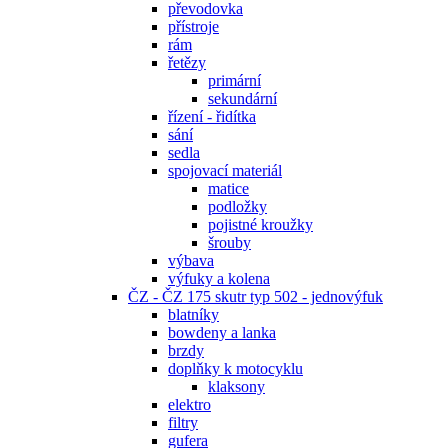
převodovka
přístroje
rám
řetězy
primární
sekundární
řízení - řidítka
sání
sedla
spojovací materiál
matice
podložky
pojistné kroužky
šrouby
výbava
výfuky a kolena
ČZ - ČZ 175 skutr typ 502 - jednovýfuk
blatníky
bowdeny a lanka
brzdy
doplňky k motocyklu
klaksony
elektro
filtry
gufera