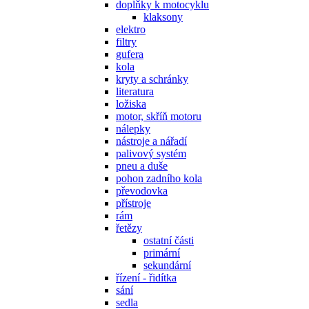
doplňky k motocyklu
klaksony
elektro
filtry
gufera
kola
kryty a schránky
literatura
ložiska
motor, skříň motoru
nálepky
nástroje a nářadí
palivový systém
pneu a duše
pohon zadního kola
převodovka
přístroje
rám
řetězy
ostatní části
primární
sekundární
řízení - řidítka
sání
sedla