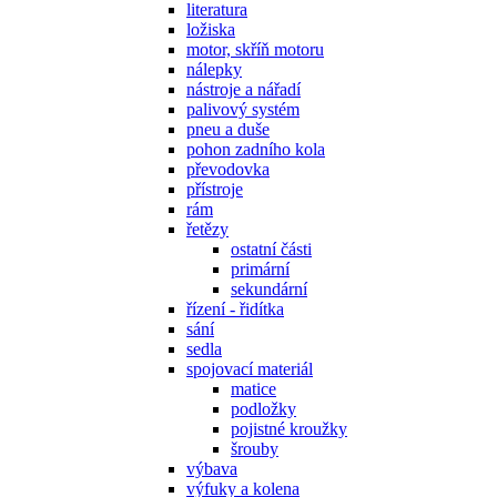
literatura
ložiska
motor, skříň motoru
nálepky
nástroje a nářadí
palivový systém
pneu a duše
pohon zadního kola
převodovka
přístroje
rám
řetězy
ostatní části
primární
sekundární
řízení - řidítka
sání
sedla
spojovací materiál
matice
podložky
pojistné kroužky
šrouby
výbava
výfuky a kolena