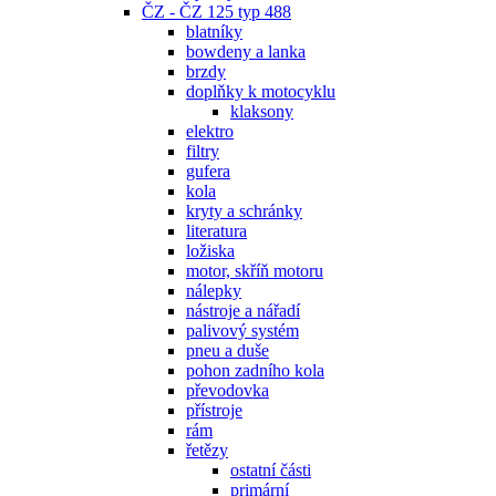
ČZ - ČZ 125 typ 488
blatníky
bowdeny a lanka
brzdy
doplňky k motocyklu
klaksony
elektro
filtry
gufera
kola
kryty a schránky
literatura
ložiska
motor, skříň motoru
nálepky
nástroje a nářadí
palivový systém
pneu a duše
pohon zadního kola
převodovka
přístroje
rám
řetězy
ostatní části
primární