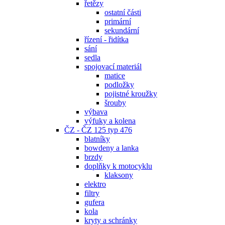
řetězy
ostatní části
primární
sekundární
řízení - řidítka
sání
sedla
spojovací materiál
matice
podložky
pojistné kroužky
šrouby
výbava
výfuky a kolena
ČZ - ČZ 125 typ 476
blatníky
bowdeny a lanka
brzdy
doplňky k motocyklu
klaksony
elektro
filtry
gufera
kola
kryty a schránky