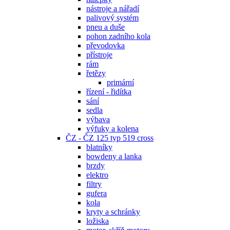
nástroje a nářadí
palivový systém
pneu a duše
pohon zadního kola
převodovka
přístroje
rám
řetězy
primární
řízení - řidítka
sání
sedla
výbava
výfuky a kolena
ČZ - ČZ 125 typ 519 cross
blatníky
bowdeny a lanka
brzdy
elektro
filtry
gufera
kola
kryty a schránky
ložiska