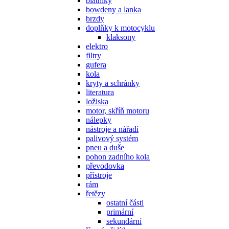
blatníky
bowdeny a lanka
brzdy
doplňky k motocyklu
klaksony
elektro
filtry
gufera
kola
kryty a schránky
literatura
ložiska
motor, skříň motoru
nálepky
nástroje a nářadí
palivový systém
pneu a duše
pohon zadního kola
převodovka
přístroje
rám
řetězy
ostatní části
primární
sekundární