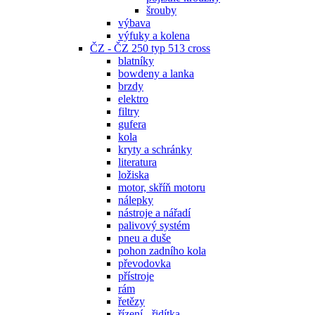
šrouby
výbava
výfuky a kolena
ČZ - ČZ 250 typ 513 cross
blatníky
bowdeny a lanka
brzdy
elektro
filtry
gufera
kola
kryty a schránky
literatura
ložiska
motor, skříň motoru
nálepky
nástroje a nářadí
palivový systém
pneu a duše
pohon zadního kola
převodovka
přístroje
rám
řetězy
řízení - řidítka