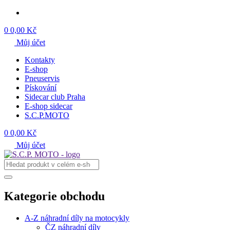
0
0,00 Kč
Můj účet
Kontakty
E-shop
Pneuservis
Pískování
Sidecar club Praha
E-shop sidecar
S.C.P.MOTO
0
0,00 Kč
Můj účet
Kategorie obchodu
A-Z náhradní díly na motocykly
ČZ náhradní díly