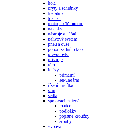
kola
kryty a schránky
literatura
ložiska
motor, skříň motoru
nálepky
nástroje a nářadí
palivový systém
pneu a duše
pohon zadního kola
převodovka
přístroje
rám
řetězy
primární
sekundární
řízení - řidítka
sání
sedla
spojovací materiál
matice
podložky
pojistné kroužky
šrouby
výbava