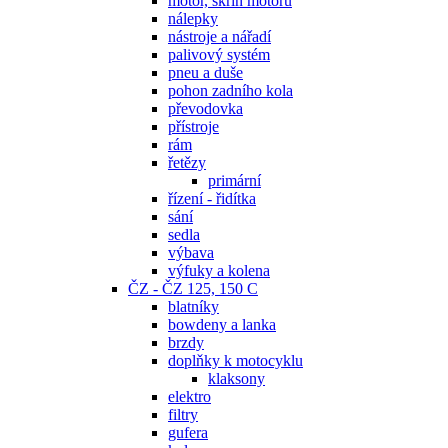
motor, skříň motoru
nálepky
nástroje a nářadí
palivový systém
pneu a duše
pohon zadního kola
převodovka
přístroje
rám
řetězy
primární
řízení - řidítka
sání
sedla
výbava
výfuky a kolena
ČZ - ČZ 125, 150 C
blatníky
bowdeny a lanka
brzdy
doplňky k motocyklu
klaksony
elektro
filtry
gufera