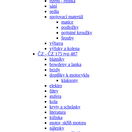
řízení - řidítka
sání
sedla
spojovací materiál
matice
podložky
pojistné kroužky
šrouby
výbava
výfuky a kolena
ČZ - ČZ 175 typ 487
blatníky
bowdeny a lanka
brzdy
doplňky k motocyklu
klaksony
elektro
filtry
gufera
kola
kryty a schránky
literatura
ložiska
motor, skříň motoru
nálepky