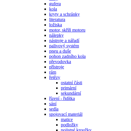
gufera
kola
kryty a schránky
literatura
ložiska
motor, skříň motoru
nálepky
nástroje a nářadí
palivový systém
pneu a duše
pohon zadního kola
převodovka
přístroje
rám
řetězy
ostatní části
primární
sekundární
řízení - řidítka
sání
sedla
spojovací materiál
matice
podložky
pojistné kroužky