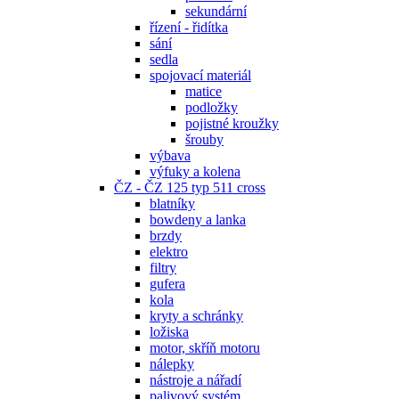
sekundární
řízení - řidítka
sání
sedla
spojovací materiál
matice
podložky
pojistné kroužky
šrouby
výbava
výfuky a kolena
ČZ - ČZ 125 typ 511 cross
blatníky
bowdeny a lanka
brzdy
elektro
filtry
gufera
kola
kryty a schránky
ložiska
motor, skříň motoru
nálepky
nástroje a nářadí
palivový systém