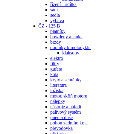
řízení - řidítka
sání
sedla
výbava
ČZ - 125 B
blatníky
bowdeny a lanka
brzdy
doplňky k motocyklu
klaksony
elektro
filtry
gufera
kola
kryty a schránky
literatura
ložiska
motor, skříň motoru
nálepky
nástroje a nářadí
palivový systém
pneu a duše
pohon zadního kola
převodovka
přístroje