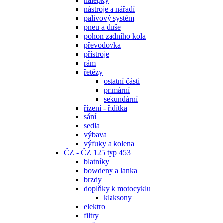
nálepky
nástroje a nářadí
palivový systém
pneu a duše
pohon zadního kola
převodovka
přístroje
rám
řetězy
ostatní části
primární
sekundární
řízení - řidítka
sání
sedla
výbava
výfuky a kolena
ČZ - ČZ 125 typ 453
blatníky
bowdeny a lanka
brzdy
doplňky k motocyklu
klaksony
elektro
filtry