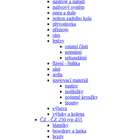
nástroje a nářadí
palivový systém
pneu a duše
pohon zadního kola
převodovka
přístroje
rám
řetězy
ostatní části
primární
sekundární
řízení - řidítka
sání
sedla
spojovací materiál
matice
podložky
pojistné kroužky
šrouby
výbava
výfuky a kolena
ČZ - ČZ 250 typ 455
blatníky
bowdeny a lanka
brzdy