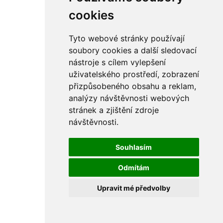
rám
řetězy
cookies
ostatní části
primární
sekundární
Tyto webové stránky používají
řízení - řidítka
soubory cookies a další sledovací
sání
nástroje s cílem vylepšení
sedla
spojovací materiál
uživatelského prostředí, zobrazení
matice
přizpůsobeného obsahu a reklam,
podložky
analýzy návštěvnosti webových
pojistné kroužky
šrouby
stránek a zjištění zdroje
výbava
návštěvnosti.
výfuky a kolena
ČZ - ČZ 380 typ 514 cross
blatníky
Souhlasím
bowdeny a lanka
brzdy
Odmítám
elektro
filtry
Upravit mé předvolby
gufera
kola
kryty a schránky
literatura