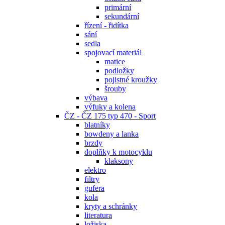
primární
sekundární
řízení - řidítka
sání
sedla
spojovací materiál
matice
podložky
pojistné kroužky
šrouby
výbava
výfuky a kolena
ČZ - ČZ 175 typ 470 - Sport
blatníky
bowdeny a lanka
brzdy
doplňky k motocyklu
klaksony
elektro
filtry
gufera
kola
kryty a schránky
literatura
ložiska