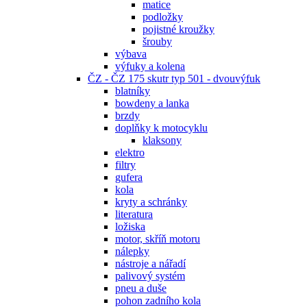
matice
podložky
pojistné kroužky
šrouby
výbava
výfuky a kolena
ČZ - ČZ 175 skutr typ 501 - dvouvýfuk
blatníky
bowdeny a lanka
brzdy
doplňky k motocyklu
klaksony
elektro
filtry
gufera
kola
kryty a schránky
literatura
ložiska
motor, skříň motoru
nálepky
nástroje a nářadí
palivový systém
pneu a duše
pohon zadního kola