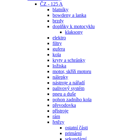
ČZ - 125 A
blatníky
bowdeny a lanka
brzdy
doplňky k motocyklu
klaksony
elektro
filtry
gufera
kola
kryty a schránky
ložiska
motor, skříň motoru
nálepky
nástroje a nářadí
palivový systém
pneu a duše
pohon zadního kola
převodovka
přístroje
rám
řetězy
ostatní části
primární
sekundární