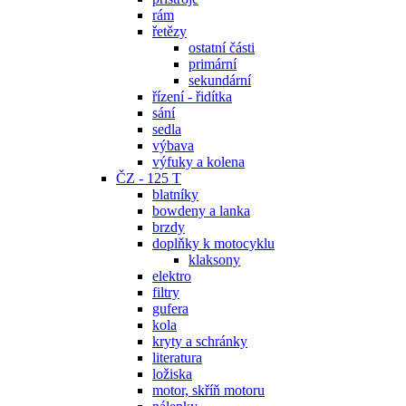
rám
řetězy
ostatní části
primární
sekundární
řízení - řidítka
sání
sedla
výbava
výfuky a kolena
ČZ - 125 T
blatníky
bowdeny a lanka
brzdy
doplňky k motocyklu
klaksony
elektro
filtry
gufera
kola
kryty a schránky
literatura
ložiska
motor, skříň motoru