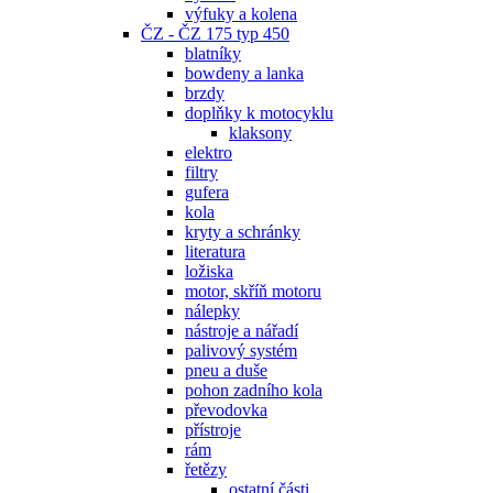
výfuky a kolena
ČZ - ČZ 175 typ 450
blatníky
bowdeny a lanka
brzdy
doplňky k motocyklu
klaksony
elektro
filtry
gufera
kola
kryty a schránky
literatura
ložiska
motor, skříň motoru
nálepky
nástroje a nářadí
palivový systém
pneu a duše
pohon zadního kola
převodovka
přístroje
rám
řetězy
ostatní části