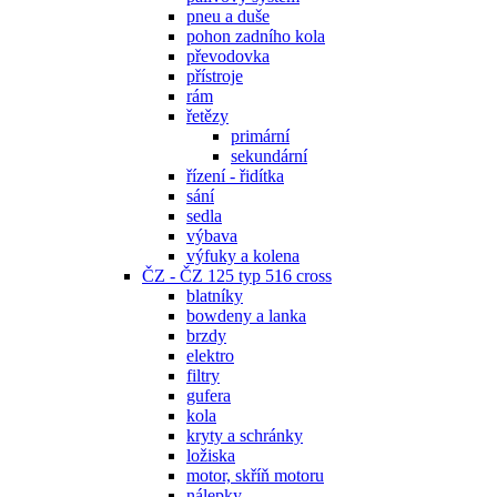
pneu a duše
pohon zadního kola
převodovka
přístroje
rám
řetězy
primární
sekundární
řízení - řidítka
sání
sedla
výbava
výfuky a kolena
ČZ - ČZ 125 typ 516 cross
blatníky
bowdeny a lanka
brzdy
elektro
filtry
gufera
kola
kryty a schránky
ložiska
motor, skříň motoru
nálepky