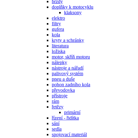
brzdy
doplňky k motocyklu
klaksony
elektro
filtry
gufera
kola
kryty a schránky
literatura
ložiska
motor, skříň motoru
nálepky
nástroje a nářadí
palivový systém
pneu a duše
pohon zadního kola
převodovka
přístroje
rám
řetězy
primární
řízení - řidítka
sání
sedla
spojovací materiál