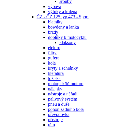
šrouby
výbava
výfuky a kolena
ČZ - ČZ 125 typ 473 - Sport
blatníky
bowdeny a lanka
brzdy
doplňky k motocyklu
klaksony
elektro
filtry
gufera
kola
kryty a schránky
literatura
ložiska
motor, skříň motoru
nálepky
nástroje a nářadí
palivový systém
pneu a duše
pohon zadního kola
převodovka
přístroje
rám