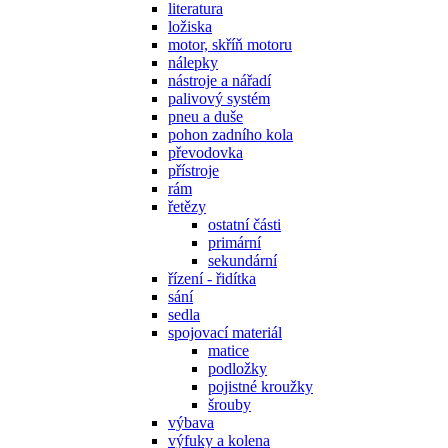
literatura
ložiska
motor, skříň motoru
nálepky
nástroje a nářadí
palivový systém
pneu a duše
pohon zadního kola
převodovka
přístroje
rám
řetězy
ostatní části
primární
sekundární
řízení - řidítka
sání
sedla
spojovací materiál
matice
podložky
pojistné kroužky
šrouby
výbava
výfuky a kolena