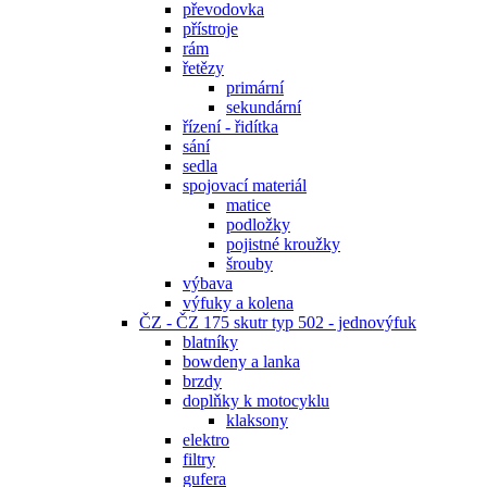
převodovka
přístroje
rám
řetězy
primární
sekundární
řízení - řidítka
sání
sedla
spojovací materiál
matice
podložky
pojistné kroužky
šrouby
výbava
výfuky a kolena
ČZ - ČZ 175 skutr typ 502 - jednovýfuk
blatníky
bowdeny a lanka
brzdy
doplňky k motocyklu
klaksony
elektro
filtry
gufera