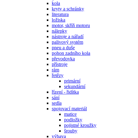
kola
kryty a schránky
literatura
ložiska
motor, skříň motoru
nálepky
nástroje a nářadí
palivový systém
pneu a duše
pohon zadního kola
převodovka
přístroje
rám
řetězy
primární
sekundární
řízení - řidítka
sání
sedla
spojovací materiál
matice
podložky
pojistné kroužky
šrouby
výbava