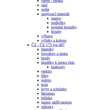
řízení - řidítka
sání
sedla
spojovací materiál
matice
podložky
pojistné kroužky
šrouby
výbava
výfuky a kolena
ČZ - ČZ 175 typ 487
blatníky
bowdeny a lanka
brzdy
doplňky k motocyklu
klaksony
elektro
filtry
gufera
kola
kryty a schránky
literatura
ložiska
motor, skříň motoru
nálepky