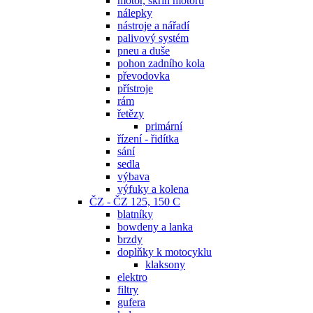
motor, skříň motoru
nálepky
nástroje a nářadí
palivový systém
pneu a duše
pohon zadního kola
převodovka
přístroje
rám
řetězy
primární
řízení - řidítka
sání
sedla
výbava
výfuky a kolena
ČZ - ČZ 125, 150 C
blatníky
bowdeny a lanka
brzdy
doplňky k motocyklu
klaksony
elektro
filtry
gufera