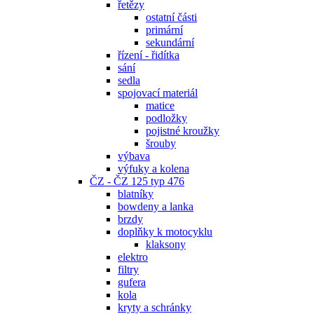
řetězy
ostatní části
primární
sekundární
řízení - řidítka
sání
sedla
spojovací materiál
matice
podložky
pojistné kroužky
šrouby
výbava
výfuky a kolena
ČZ - ČZ 125 typ 476
blatníky
bowdeny a lanka
brzdy
doplňky k motocyklu
klaksony
elektro
filtry
gufera
kola
kryty a schránky