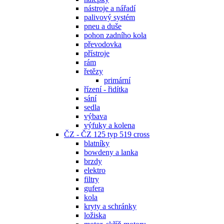
nástroje a nářadí
palivový systém
pneu a duše
pohon zadního kola
převodovka
přístroje
rám
řetězy
primární
řízení - řidítka
sání
sedla
výbava
výfuky a kolena
ČZ - ČZ 125 typ 519 cross
blatníky
bowdeny a lanka
brzdy
elektro
filtry
gufera
kola
kryty a schránky
ložiska