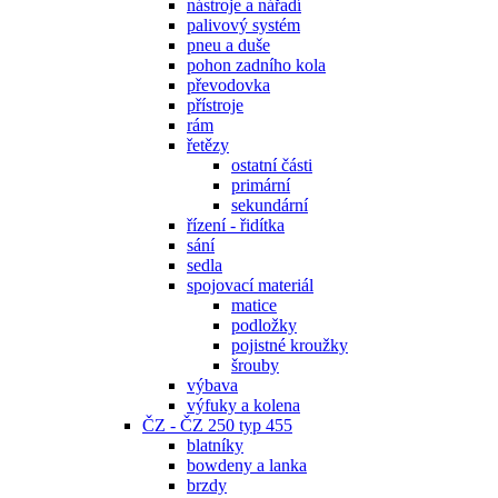
nástroje a nářadí
palivový systém
pneu a duše
pohon zadního kola
převodovka
přístroje
rám
řetězy
ostatní části
primární
sekundární
řízení - řidítka
sání
sedla
spojovací materiál
matice
podložky
pojistné kroužky
šrouby
výbava
výfuky a kolena
ČZ - ČZ 250 typ 455
blatníky
bowdeny a lanka
brzdy