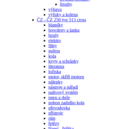
šrouby
výbava
výfuky a kolena
ČZ - ČZ 250 typ 513 cross
blatníky
bowdeny a lanka
brzdy
elektro
filtry
gufera
kola
kryty a schránky
literatura
ložiska
motor, skříň motoru
nálepky
nástroje a nářadí
palivový systém
pneu a duše
pohon zadního kola
převodovka
přístroje
rám
řetězy
řízení - řidítka