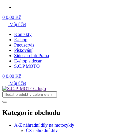
0
0,00 Kč
Můj účet
Kontakty
E-shop
Pneuservis
Pískování
Sidecar club Praha
E-shop sidecar
S.C.P.MOTO
0
0,00 Kč
Můj účet
Kategorie obchodu
A-Z náhradní díly na motocykly
ČZ náhradní díly