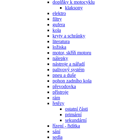
doplňky k motocyklu
klaksony
elektro
filtry
gufera
kola
kryty a schránky
literatura
ložiska
motor, skříň motoru
nálepky
nástroje a nářadí
palivový systém
pneu a duše
pohon zadního kola
převodovka
přístroje
rám
řetězy
ostatní části
primární
sekundární
řízení - řidítka
sání
sedla