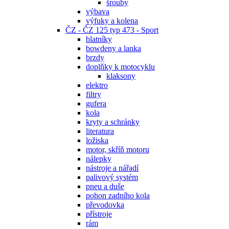
šrouby
výbava
výfuky a kolena
ČZ - ČZ 125 typ 473 - Sport
blatníky
bowdeny a lanka
brzdy
doplňky k motocyklu
klaksony
elektro
filtry
gufera
kola
kryty a schránky
literatura
ložiska
motor, skříň motoru
nálepky
nástroje a nářadí
palivový systém
pneu a duše
pohon zadního kola
převodovka
přístroje
rám