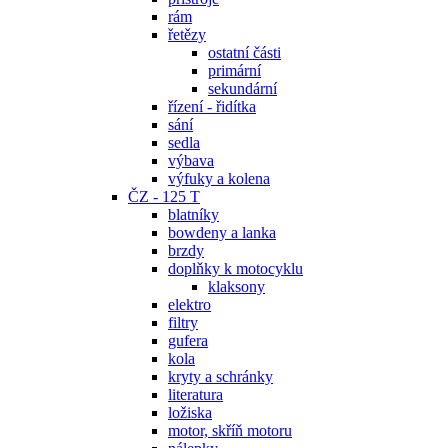
rám
řetězy
ostatní části
primární
sekundární
řízení - řidítka
sání
sedla
výbava
výfuky a kolena
ČZ - 125 T
blatníky
bowdeny a lanka
brzdy
doplňky k motocyklu
klaksony
elektro
filtry
gufera
kola
kryty a schránky
literatura
ložiska
motor, skříň motoru