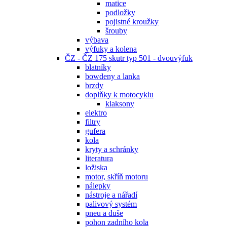
matice
podložky
pojistné kroužky
šrouby
výbava
výfuky a kolena
ČZ - ČZ 175 skutr typ 501 - dvouvýfuk
blatníky
bowdeny a lanka
brzdy
doplňky k motocyklu
klaksony
elektro
filtry
gufera
kola
kryty a schránky
literatura
ložiska
motor, skříň motoru
nálepky
nástroje a nářadí
palivový systém
pneu a duše
pohon zadního kola