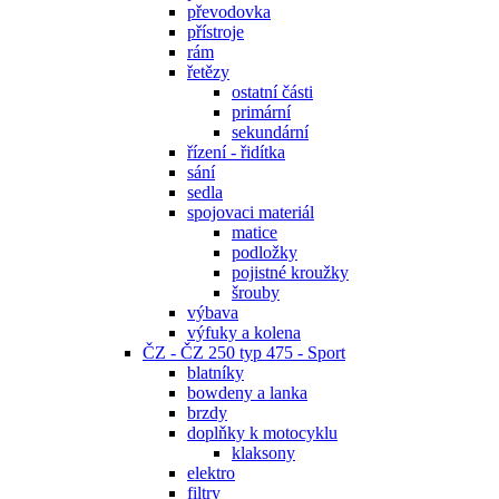
převodovka
přístroje
rám
řetězy
ostatní části
primární
sekundární
řízení - řidítka
sání
sedla
spojovaci materiál
matice
podložky
pojistné kroužky
šrouby
výbava
výfuky a kolena
ČZ - ČZ 250 typ 475 - Sport
blatníky
bowdeny a lanka
brzdy
doplňky k motocyklu
klaksony
elektro
filtry