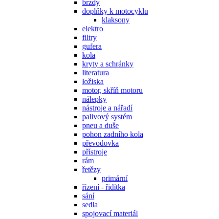
brzdy
doplňky k motocyklu
klaksony
elektro
filtry
gufera
kola
kryty a schránky
literatura
ložiska
motor, skříň motoru
nálepky
nástroje a nářadí
palivový systém
pneu a duše
pohon zadního kola
převodovka
přístroje
rám
řetězy
primární
řízení - řidítka
sání
sedla
spojovací materiál