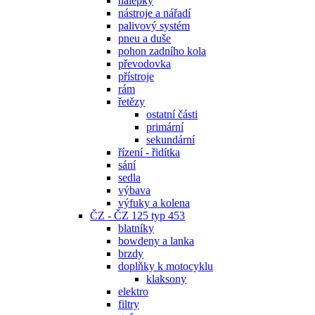
nálepky
nástroje a nářadí
palivový systém
pneu a duše
pohon zadního kola
převodovka
přístroje
rám
řetězy
ostatní části
primární
sekundární
řízení - řidítka
sání
sedla
výbava
výfuky a kolena
ČZ - ČZ 125 typ 453
blatníky
bowdeny a lanka
brzdy
doplňky k motocyklu
klaksony
elektro
filtry