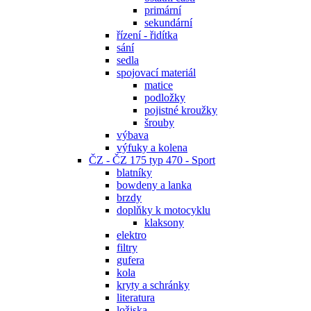
primární
sekundární
řízení - řidítka
sání
sedla
spojovací materiál
matice
podložky
pojistné kroužky
šrouby
výbava
výfuky a kolena
ČZ - ČZ 175 typ 470 - Sport
blatníky
bowdeny a lanka
brzdy
doplňky k motocyklu
klaksony
elektro
filtry
gufera
kola
kryty a schránky
literatura
ložiska