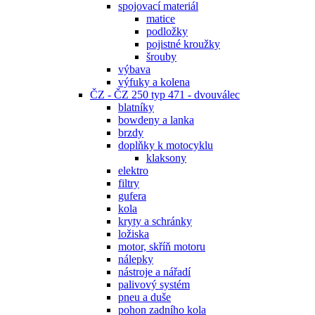
spojovací materiál
matice
podložky
pojistné kroužky
šrouby
výbava
výfuky a kolena
ČZ - ČZ 250 typ 471 - dvouválec
blatníky
bowdeny a lanka
brzdy
doplňky k motocyklu
klaksony
elektro
filtry
gufera
kola
kryty a schránky
ložiska
motor, skříň motoru
nálepky
nástroje a nářadí
palivový systém
pneu a duše
pohon zadního kola