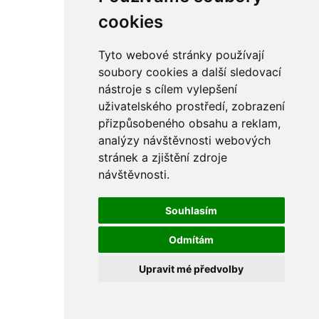
rám
řetězy
cookies
ostatní části
primární
sekundární
Tyto webové stránky používají
řízení - řidítka
soubory cookies a další sledovací
sání
nástroje s cílem vylepšení
sedla
spojovací materiál
uživatelského prostředí, zobrazení
matice
přizpůsobeného obsahu a reklam,
podložky
analýzy návštěvnosti webových
pojistné kroužky
šrouby
stránek a zjištění zdroje
výbava
návštěvnosti.
výfuky a kolena
ČZ - ČZ 380 typ 514 cross
blatníky
Souhlasím
bowdeny a lanka
brzdy
Odmítám
elektro
filtry
Upravit mé předvolby
gufera
kola
kryty a schránky
literatura