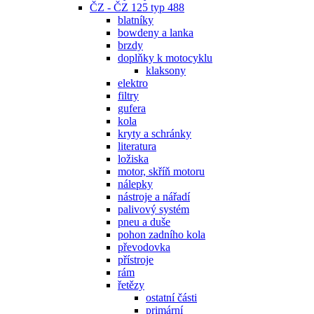
ČZ - ČZ 125 typ 488
blatníky
bowdeny a lanka
brzdy
doplňky k motocyklu
klaksony
elektro
filtry
gufera
kola
kryty a schránky
literatura
ložiska
motor, skříň motoru
nálepky
nástroje a nářadí
palivový systém
pneu a duše
pohon zadního kola
převodovka
přístroje
rám
řetězy
ostatní části
primární