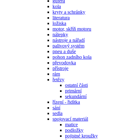
gufera
kola
kryty a schránky
literatura
ložiska
motor, skříň motoru
nálepky
nástroje a nářadí
palivový systém
pneu a duše
pohon zadního kola
převodovka
přístroje
rám
řetězy
ostatní části
primární
sekundární
řízení - řidítka
sání
sedla
spojovací materiál
matice
podložky
pojistné kroužky