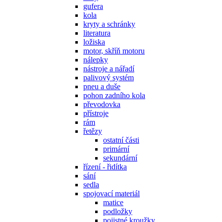
gufera
kola
kryty a schránky
literatura
ložiska
motor, skříň motoru
nálepky
nástroje a nářadí
palivový systém
pneu a duše
pohon zadního kola
převodovka
přístroje
rám
řetězy
ostatní části
primární
sekundární
řízení - řidítka
sání
sedla
spojovací materiál
matice
podložky
pojistné kroužky