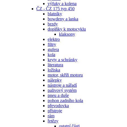
výfuky a kolena
ČZ - ČZ 175 typ 450
blatníky
bowdeny a lanka
brzdy
doplňky k motocyklu
klaksony
elektro
filtry
gufera
kola
kryty a schránky
literatura
ložiska
motor, skříň motoru
nálepky
nástroje a nářadí
palivový systém
pneu a duše
pohon zadního kola
převodovka
přístroje
rám
řetězy
ostatní části