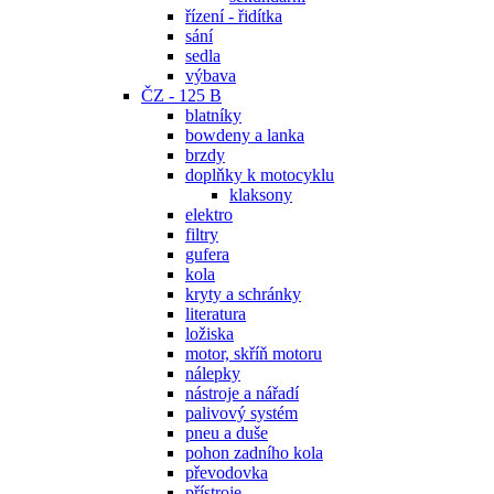
řízení - řidítka
sání
sedla
výbava
ČZ - 125 B
blatníky
bowdeny a lanka
brzdy
doplňky k motocyklu
klaksony
elektro
filtry
gufera
kola
kryty a schránky
literatura
ložiska
motor, skříň motoru
nálepky
nástroje a nářadí
palivový systém
pneu a duše
pohon zadního kola
převodovka
přístroje