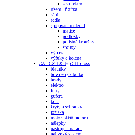
sekundární
řízení - řidítka
sání
sedla
spojovací materiál
matice
podložky
pojistné kroužky
šrouby
výbava
výfuky a kolena
ČZ - ČZ 125 typ 511 cross
blatníky
bowdeny a lanka
brzdy
elektro
filtry
gufera
kola
kryty a schránky
ložiska
motor, skříň motoru
nálepky
nástroje a nářadí
palivový systém