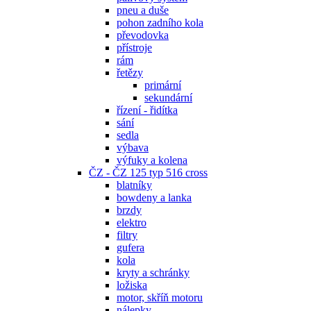
pneu a duše
pohon zadního kola
převodovka
přístroje
rám
řetězy
primární
sekundární
řízení - řidítka
sání
sedla
výbava
výfuky a kolena
ČZ - ČZ 125 typ 516 cross
blatníky
bowdeny a lanka
brzdy
elektro
filtry
gufera
kola
kryty a schránky
ložiska
motor, skříň motoru
nálepky