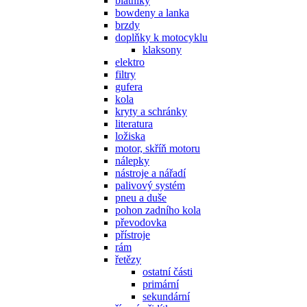
blatníky
bowdeny a lanka
brzdy
doplňky k motocyklu
klaksony
elektro
filtry
gufera
kola
kryty a schránky
literatura
ložiska
motor, skříň motoru
nálepky
nástroje a nářadí
palivový systém
pneu a duše
pohon zadního kola
převodovka
přístroje
rám
řetězy
ostatní části
primární
sekundární