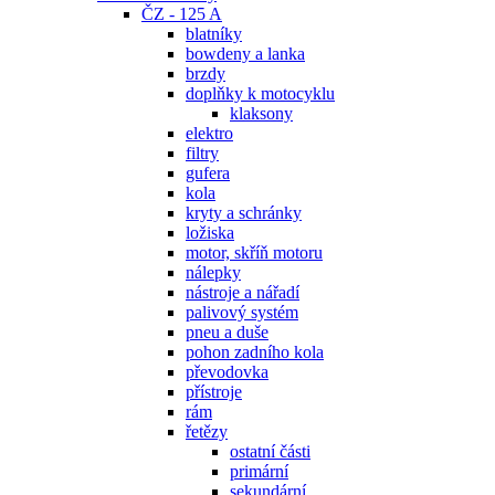
ČZ - 125 A
blatníky
bowdeny a lanka
brzdy
doplňky k motocyklu
klaksony
elektro
filtry
gufera
kola
kryty a schránky
ložiska
motor, skříň motoru
nálepky
nástroje a nářadí
palivový systém
pneu a duše
pohon zadního kola
převodovka
přístroje
rám
řetězy
ostatní části
primární
sekundární