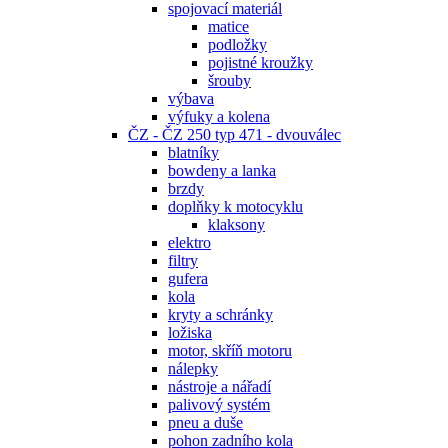
spojovací materiál
matice
podložky
pojistné kroužky
šrouby
výbava
výfuky a kolena
ČZ - ČZ 250 typ 471 - dvouválec
blatníky
bowdeny a lanka
brzdy
doplňky k motocyklu
klaksony
elektro
filtry
gufera
kola
kryty a schránky
ložiska
motor, skříň motoru
nálepky
nástroje a nářadí
palivový systém
pneu a duše
pohon zadního kola