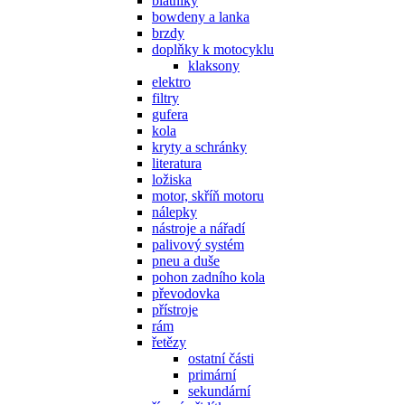
blatníky
bowdeny a lanka
brzdy
doplňky k motocyklu
klaksony
elektro
filtry
gufera
kola
kryty a schránky
literatura
ložiska
motor, skříň motoru
nálepky
nástroje a nářadí
palivový systém
pneu a duše
pohon zadního kola
převodovka
přístroje
rám
řetězy
ostatní části
primární
sekundární