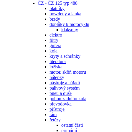
ČZ - ČZ 125 typ 488
blatníky
bowdeny a lanka
brzdy
doplňky k motocyklu
klaksony
elektro
filtry
gufera
kola
kryty a schránky
literatura
ložiska
motor, skříň motoru
nálepky
nástroje a nářadí
palivový systém
pneu a duše
pohon zadního kola
převodovka
přístroje
rám
řetězy
ostatní části
primární