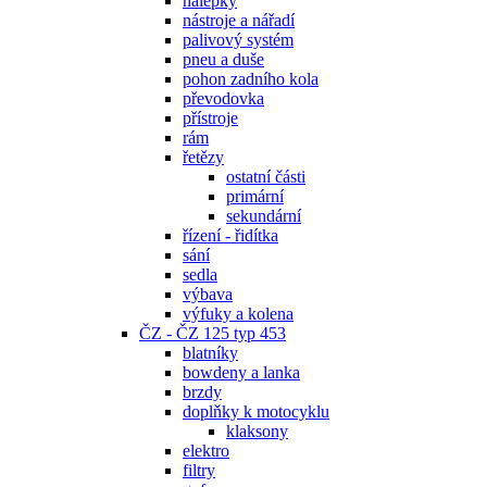
nálepky
nástroje a nářadí
palivový systém
pneu a duše
pohon zadního kola
převodovka
přístroje
rám
řetězy
ostatní části
primární
sekundární
řízení - řidítka
sání
sedla
výbava
výfuky a kolena
ČZ - ČZ 125 typ 453
blatníky
bowdeny a lanka
brzdy
doplňky k motocyklu
klaksony
elektro
filtry