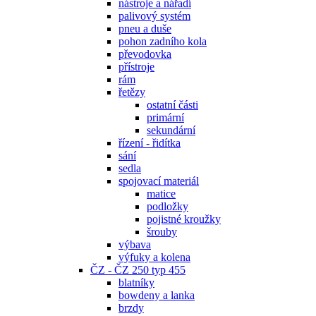
nástroje a nářadí
palivový systém
pneu a duše
pohon zadního kola
převodovka
přístroje
rám
řetězy
ostatní části
primární
sekundární
řízení - řidítka
sání
sedla
spojovací materiál
matice
podložky
pojistné kroužky
šrouby
výbava
výfuky a kolena
ČZ - ČZ 250 typ 455
blatníky
bowdeny a lanka
brzdy