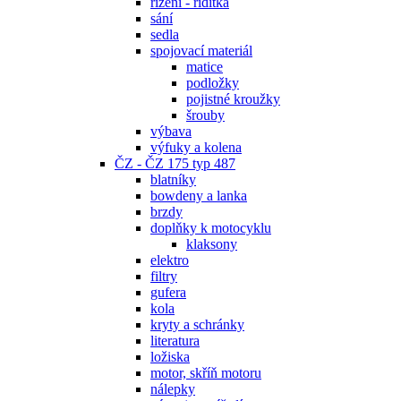
řízení - řidítka
sání
sedla
spojovací materiál
matice
podložky
pojistné kroužky
šrouby
výbava
výfuky a kolena
ČZ - ČZ 175 typ 487
blatníky
bowdeny a lanka
brzdy
doplňky k motocyklu
klaksony
elektro
filtry
gufera
kola
kryty a schránky
literatura
ložiska
motor, skříň motoru
nálepky