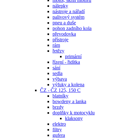
motor, skříň motoru
nálepky
nástroje a nářadí
palivový systém
pneu a duše
pohon zadního kola
převodovka
přístroje
rám
řetězy
primární
řízení - řidítka
sání
sedla
výbava
výfuky a kolena
ČZ - ČZ 125, 150 C
blatníky
bowdeny a lanka
brzdy
doplňky k motocyklu
klaksony
elektro
filtry
gufera