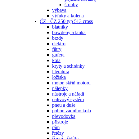
šrouby
výbava
výfuky a kolena
ČZ - ČZ 250 typ 513 cross
blatníky
bowdeny a lanka
brzdy
elektro
filtry
gufera
kola
kryty a schránky
literatura
ložiska
motor, skříň motoru
nálepky
nástroje a nářadí
palivový systém
pneu a duše
pohon zadního kola
převodovka
přístroje
rám
řetězy
řízení - řidítka