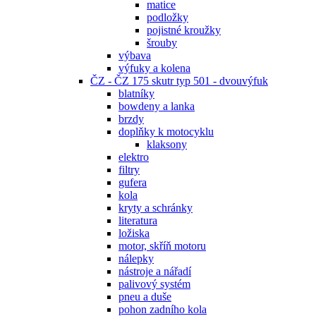
matice
podložky
pojistné kroužky
šrouby
výbava
výfuky a kolena
ČZ - ČZ 175 skutr typ 501 - dvouvýfuk
blatníky
bowdeny a lanka
brzdy
doplňky k motocyklu
klaksony
elektro
filtry
gufera
kola
kryty a schránky
literatura
ložiska
motor, skříň motoru
nálepky
nástroje a nářadí
palivový systém
pneu a duše
pohon zadního kola