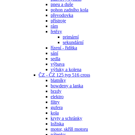
pneu a duše
pohon zadního kola
převodovka
přístroje
rám
řetězy
primární
sekundární
řízení - řidítka
sání
sedla
výbava
výfuky a kolena
ČZ - ČZ 125 typ 516 cross
blatníky
bowdeny a lanka
brzdy
elektro
filtry
gufera
kola
kryty a schránky
ložiska
motor, skříň motoru
nálepky