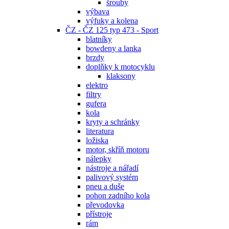
šrouby
výbava
výfuky a kolena
ČZ - ČZ 125 typ 473 - Sport
blatníky
bowdeny a lanka
brzdy
doplňky k motocyklu
klaksony
elektro
filtry
gufera
kola
kryty a schránky
literatura
ložiska
motor, skříň motoru
nálepky
nástroje a nářadí
palivový systém
pneu a duše
pohon zadního kola
převodovka
přístroje
rám