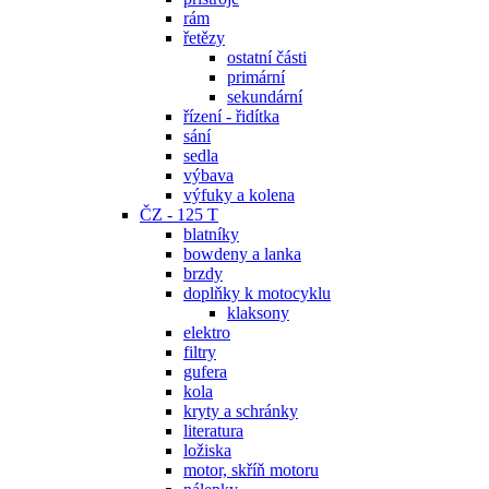
rám
řetězy
ostatní části
primární
sekundární
řízení - řidítka
sání
sedla
výbava
výfuky a kolena
ČZ - 125 T
blatníky
bowdeny a lanka
brzdy
doplňky k motocyklu
klaksony
elektro
filtry
gufera
kola
kryty a schránky
literatura
ložiska
motor, skříň motoru