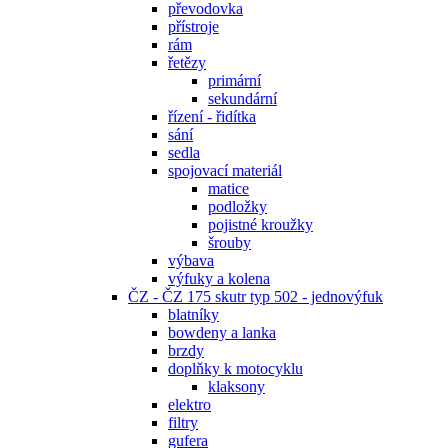
převodovka
přístroje
rám
řetězy
primární
sekundární
řízení - řidítka
sání
sedla
spojovací materiál
matice
podložky
pojistné kroužky
šrouby
výbava
výfuky a kolena
ČZ - ČZ 175 skutr typ 502 - jednovýfuk
blatníky
bowdeny a lanka
brzdy
doplňky k motocyklu
klaksony
elektro
filtry
gufera