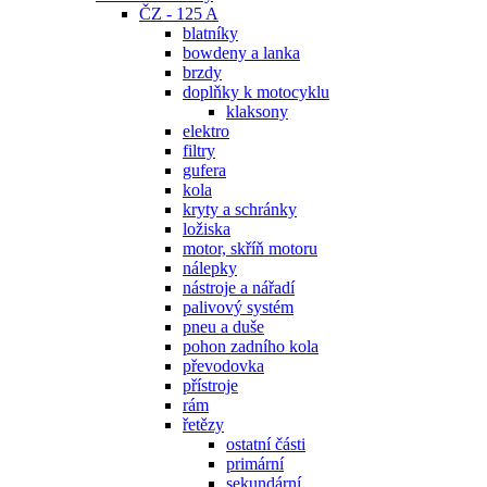
ČZ - 125 A
blatníky
bowdeny a lanka
brzdy
doplňky k motocyklu
klaksony
elektro
filtry
gufera
kola
kryty a schránky
ložiska
motor, skříň motoru
nálepky
nástroje a nářadí
palivový systém
pneu a duše
pohon zadního kola
převodovka
přístroje
rám
řetězy
ostatní části
primární
sekundární