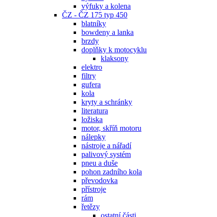
výfuky a kolena
ČZ - ČZ 175 typ 450
blatníky
bowdeny a lanka
brzdy
doplňky k motocyklu
klaksony
elektro
filtry
gufera
kola
kryty a schránky
literatura
ložiska
motor, skříň motoru
nálepky
nástroje a nářadí
palivový systém
pneu a duše
pohon zadního kola
převodovka
přístroje
rám
řetězy
ostatní části