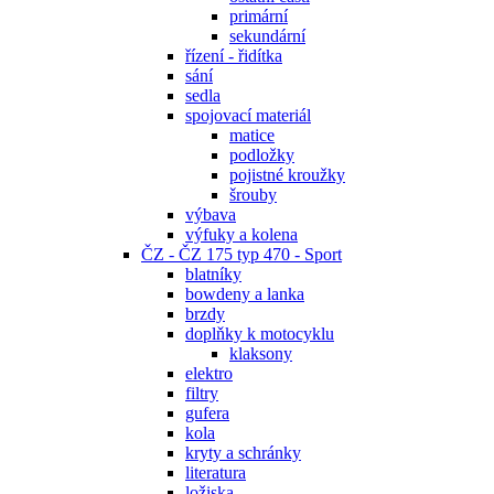
primární
sekundární
řízení - řidítka
sání
sedla
spojovací materiál
matice
podložky
pojistné kroužky
šrouby
výbava
výfuky a kolena
ČZ - ČZ 175 typ 470 - Sport
blatníky
bowdeny a lanka
brzdy
doplňky k motocyklu
klaksony
elektro
filtry
gufera
kola
kryty a schránky
literatura
ložiska