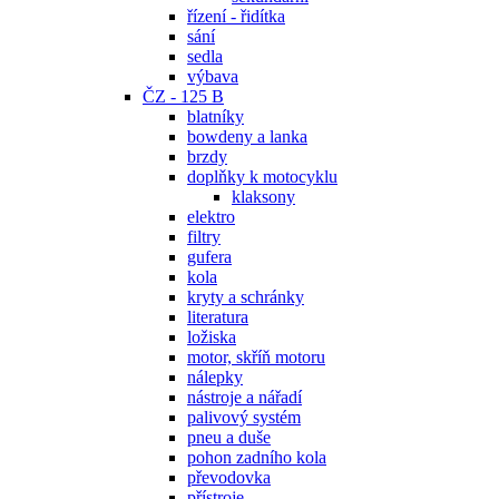
řízení - řidítka
sání
sedla
výbava
ČZ - 125 B
blatníky
bowdeny a lanka
brzdy
doplňky k motocyklu
klaksony
elektro
filtry
gufera
kola
kryty a schránky
literatura
ložiska
motor, skříň motoru
nálepky
nástroje a nářadí
palivový systém
pneu a duše
pohon zadního kola
převodovka
přístroje