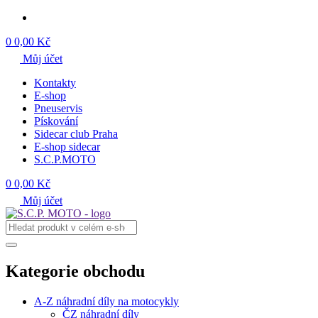
0
0,00 Kč
Můj účet
Kontakty
E-shop
Pneuservis
Pískování
Sidecar club Praha
E-shop sidecar
S.C.P.MOTO
0
0,00 Kč
Můj účet
Kategorie obchodu
A-Z náhradní díly na motocykly
ČZ náhradní díly