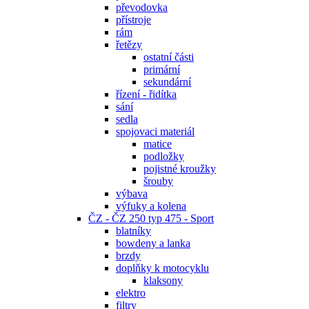
převodovka
přístroje
rám
řetězy
ostatní části
primární
sekundární
řízení - řidítka
sání
sedla
spojovaci materiál
matice
podložky
pojistné kroužky
šrouby
výbava
výfuky a kolena
ČZ - ČZ 250 typ 475 - Sport
blatníky
bowdeny a lanka
brzdy
doplňky k motocyklu
klaksony
elektro
filtry