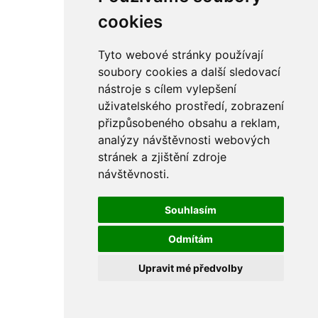
rám
řetězy
cookies
ostatní části
primární
sekundární
Tyto webové stránky používají
řízení - řidítka
soubory cookies a další sledovací
sání
nástroje s cílem vylepšení
sedla
spojovací materiál
uživatelského prostředí, zobrazení
matice
přizpůsobeného obsahu a reklam,
podložky
analýzy návštěvnosti webových
pojistné kroužky
šrouby
stránek a zjištění zdroje
výbava
návštěvnosti.
výfuky a kolena
ČZ - ČZ 380 typ 514 cross
blatníky
Souhlasím
bowdeny a lanka
brzdy
Odmítám
elektro
filtry
Upravit mé předvolby
gufera
kola
kryty a schránky
literatura