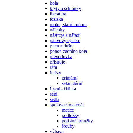
kola
kryty a schránky
literatura
ložiska
motor, skříň motoru
nálepky
nástroje a nářadí
palivový systém
pneu a duše
pohon zadního kola
převodovka
přístroje
rám
řetězy
primární
sekundární
řízení - řidítka
sání
sedla
spojovací materiál
matice
podložky
pojistné kroužky
šrouby
výbava