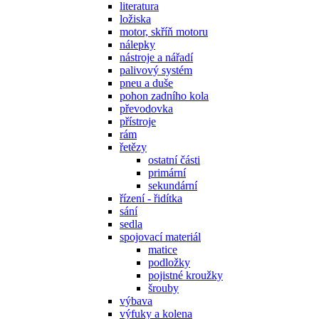
literatura
ložiska
motor, skříň motoru
nálepky
nástroje a nářadí
palivový systém
pneu a duše
pohon zadního kola
převodovka
přístroje
rám
řetězy
ostatní části
primární
sekundární
řízení - řidítka
sání
sedla
spojovací materiál
matice
podložky
pojistné kroužky
šrouby
výbava
výfuky a kolena