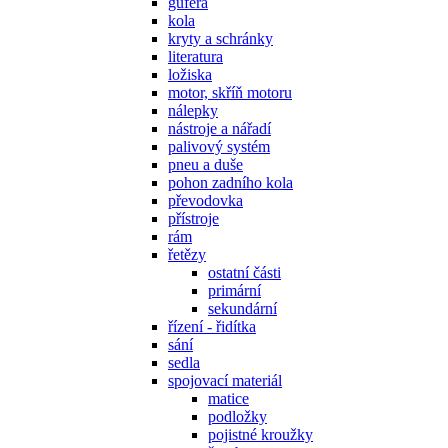
gufera
kola
kryty a schránky
literatura
ložiska
motor, skříň motoru
nálepky
nástroje a nářadí
palivový systém
pneu a duše
pohon zadního kola
převodovka
přístroje
rám
řetězy
ostatní části
primární
sekundární
řízení - řidítka
sání
sedla
spojovací materiál
matice
podložky
pojistné kroužky