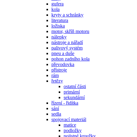
gufera
kola
kryty a schránky
literatura
ložiska
motor, skříň motoru
nálepky
nástroje a nářadí
palivový systém
pneu a duše
pohon zadního kola
převodovka
přístroje
rám
řetězy
ostatní části
primární
sekundární
řízení - řidítka
sání
sedla
spojovací materiál
matice
podložky
pojistné kroužky