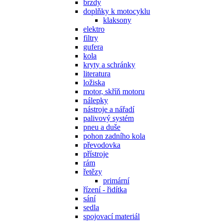
brzdy
doplňky k motocyklu
klaksony
elektro
filtry
gufera
kola
kryty a schránky
literatura
ložiska
motor, skříň motoru
nálepky
nástroje a nářadí
palivový systém
pneu a duše
pohon zadního kola
převodovka
přístroje
rám
řetězy
primární
řízení - řidítka
sání
sedla
spojovací materiál