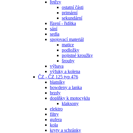
řetězy
ostatní části
primární
sekundární
řízení - řidítka
sání
sedla
spojovací materiál
matice
podložky
pojistné kroužky
šrouby
výbava
výfuky a kolena
ČZ - ČZ 125 typ 476
blatníky
bowdeny a lanka
brzdy
doplňky k motocyklu
klaksony
elektro
filtry
gufera
kola
kryty a schránky