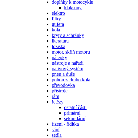
doplňky k motocyklu
klaksony
elektro
filtry
gufera
kola
kryty a schránky
literatura
ložiska
motor, skříň motoru
nálepky
nástroje a nářadí
palivový systém
pneu a duše
pohon zadního kola
převodovka
přístroje
rám
řetězy
ostatní části
primární
sekundární
řízení - řidítka
sání
sedla