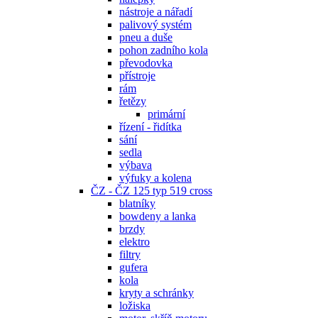
nástroje a nářadí
palivový systém
pneu a duše
pohon zadního kola
převodovka
přístroje
rám
řetězy
primární
řízení - řidítka
sání
sedla
výbava
výfuky a kolena
ČZ - ČZ 125 typ 519 cross
blatníky
bowdeny a lanka
brzdy
elektro
filtry
gufera
kola
kryty a schránky
ložiska