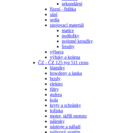
sekundární
řízení - řidítka
sání
sedla
spojovací materiál
matice
podložky
pojistné kroužky
šrouby
výbava
výfuky a kolena
ČZ - ČZ 125 typ 511 cross
blatníky
bowdeny a lanka
brzdy
elektro
filtry
gufera
kola
kryty a schránky
ložiska
motor, skříň motoru
nálepky
nástroje a nářadí
palivový systém