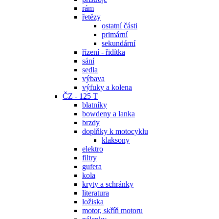
rám
řetězy
ostatní části
primární
sekundární
řízení - řidítka
sání
sedla
výbava
výfuky a kolena
ČZ - 125 T
blatníky
bowdeny a lanka
brzdy
doplňky k motocyklu
klaksony
elektro
filtry
gufera
kola
kryty a schránky
literatura
ložiska
motor, skříň motoru