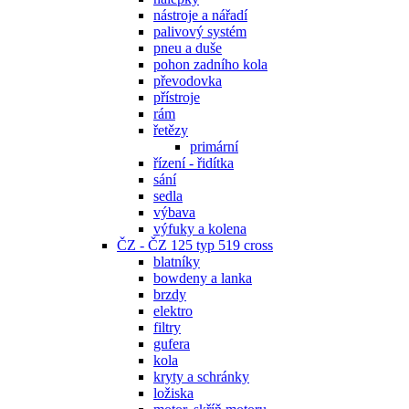
nástroje a nářadí
palivový systém
pneu a duše
pohon zadního kola
převodovka
přístroje
rám
řetězy
primární
řízení - řidítka
sání
sedla
výbava
výfuky a kolena
ČZ - ČZ 125 typ 519 cross
blatníky
bowdeny a lanka
brzdy
elektro
filtry
gufera
kola
kryty a schránky
ložiska