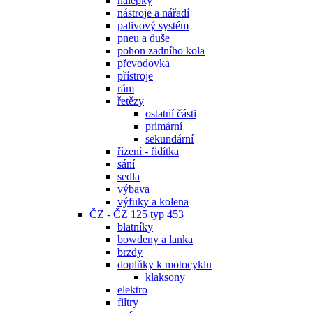
nálepky
nástroje a nářadí
palivový systém
pneu a duše
pohon zadního kola
převodovka
přístroje
rám
řetězy
ostatní části
primární
sekundární
řízení - řidítka
sání
sedla
výbava
výfuky a kolena
ČZ - ČZ 125 typ 453
blatníky
bowdeny a lanka
brzdy
doplňky k motocyklu
klaksony
elektro
filtry