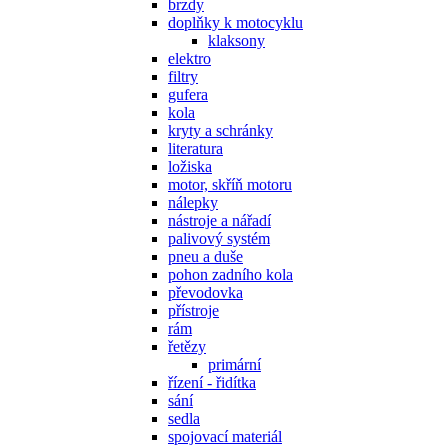
brzdy
doplňky k motocyklu
klaksony
elektro
filtry
gufera
kola
kryty a schránky
literatura
ložiska
motor, skříň motoru
nálepky
nástroje a nářadí
palivový systém
pneu a duše
pohon zadního kola
převodovka
přístroje
rám
řetězy
primární
řízení - řidítka
sání
sedla
spojovací materiál