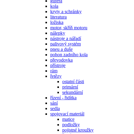
gufera
kola
kryty a schránky
literatura
ložiska
motor, skříň motoru
nálepky
nástroje a nářadí
palivový systém
pneu a duše
pohon zadního kola
převodovka
přístroje
rám
řetězy
ostatní části
primární
sekundární
řízení - řidítka
sání
sedla
spojovací materiál
matice
podložky
pojistné kroužky