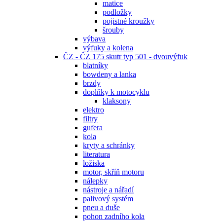
matice
podložky
pojistné kroužky
šrouby
výbava
výfuky a kolena
ČZ - ČZ 175 skutr typ 501 - dvouvýfuk
blatníky
bowdeny a lanka
brzdy
doplňky k motocyklu
klaksony
elektro
filtry
gufera
kola
kryty a schránky
literatura
ložiska
motor, skříň motoru
nálepky
nástroje a nářadí
palivový systém
pneu a duše
pohon zadního kola