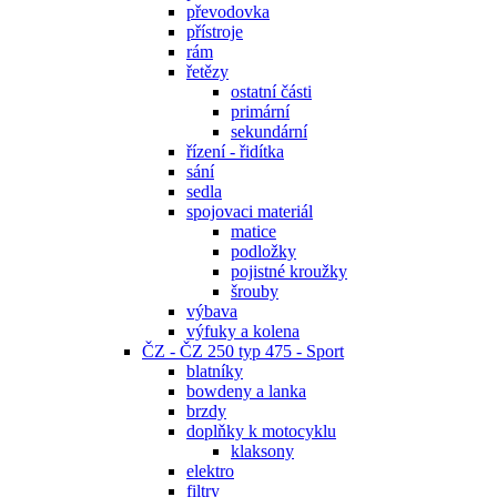
převodovka
přístroje
rám
řetězy
ostatní části
primární
sekundární
řízení - řidítka
sání
sedla
spojovaci materiál
matice
podložky
pojistné kroužky
šrouby
výbava
výfuky a kolena
ČZ - ČZ 250 typ 475 - Sport
blatníky
bowdeny a lanka
brzdy
doplňky k motocyklu
klaksony
elektro
filtry