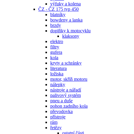
výfuky a kolena
ČZ - ČZ 175 typ 450
blatníky
bowdeny a lanka
brzdy
doplňky k motocyklu
klaksony
elektro
filtry
gufera
kola
kryty a schránky
literatura
ložiska
motor, skříň motoru
nálepky
nástroje a nářadí
palivový systém
pneu a duše
pohon zadního kola
převodovka
přístroje
rám
řetězy
ostatní části