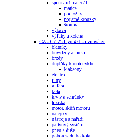
spojovací materiál
matice
podložky
pojistné kroužky
šrouby
výbava
výfuky a kolena
ČZ - ČZ 250 typ 471 - dvouválec
blatníky
bowdeny a lanka
brzdy
doplňky k motocyklu
klaksony
elektro
filtry
gufera
kola
kryty a schránky
ložiska
motor, skříň motoru
nálepky
nástroje a nářadí
palivový systém
pneu a duše
pohon zadního kola