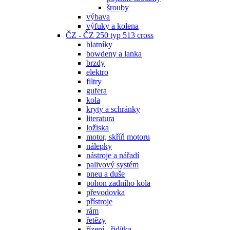
šrouby
výbava
výfuky a kolena
ČZ - ČZ 250 typ 513 cross
blatníky
bowdeny a lanka
brzdy
elektro
filtry
gufera
kola
kryty a schránky
literatura
ložiska
motor, skříň motoru
nálepky
nástroje a nářadí
palivový systém
pneu a duše
pohon zadního kola
převodovka
přístroje
rám
řetězy
řízení - řidítka