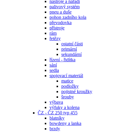
nástroje a nářadí
palivový systém
pneu a duše
pohon zadního kola
převodovka
přístroje
rám
řetězy
ostatní části
primární
sekundární
řízení - řidítka
sání
sedla
spojovací materiál
matice
podložky
pojistné kroužky
šrouby
výbava
výfuky a kolena
ČZ - ČZ 250 typ 455
blatníky
bowdeny a lanka
brzdy