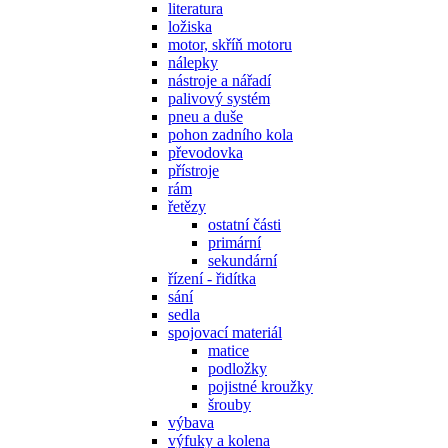
literatura
ložiska
motor, skříň motoru
nálepky
nástroje a nářadí
palivový systém
pneu a duše
pohon zadního kola
převodovka
přístroje
rám
řetězy
ostatní části
primární
sekundární
řízení - řidítka
sání
sedla
spojovací materiál
matice
podložky
pojistné kroužky
šrouby
výbava
výfuky a kolena