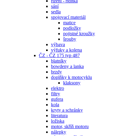
řízení - řidítka
sání
sedla
spojovací materiál
matice
podložky
pojistné kroužky
šrouby
výbava
výfuky a kolena
ČZ - ČZ 175 typ 487
blatníky
bowdeny a lanka
brzdy
doplňky k motocyklu
klaksony
elektro
filtry
gufera
kola
kryty a schránky
literatura
ložiska
motor, skříň motoru
nálepky