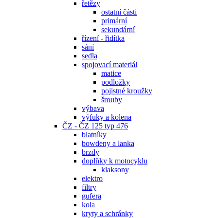
řetězy
ostatní části
primární
sekundární
řízení - řidítka
sání
sedla
spojovací materiál
matice
podložky
pojistné kroužky
šrouby
výbava
výfuky a kolena
ČZ - ČZ 125 typ 476
blatníky
bowdeny a lanka
brzdy
doplňky k motocyklu
klaksony
elektro
filtry
gufera
kola
kryty a schránky