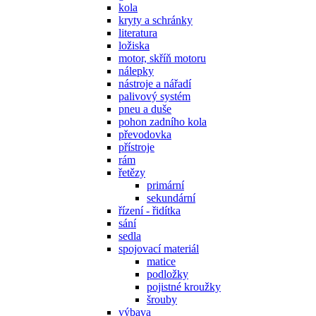
kola
kryty a schránky
literatura
ložiska
motor, skříň motoru
nálepky
nástroje a nářadí
palivový systém
pneu a duše
pohon zadního kola
převodovka
přístroje
rám
řetězy
primární
sekundární
řízení - řidítka
sání
sedla
spojovací materiál
matice
podložky
pojistné kroužky
šrouby
výbava