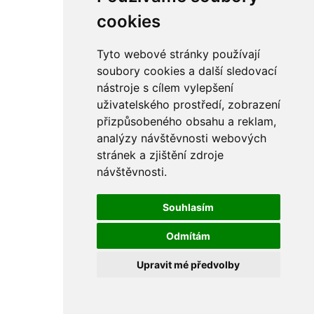
rám
řetězy
cookies
ostatní části
primární
sekundární
Tyto webové stránky používají
řízení - řidítka
soubory cookies a další sledovací
sání
nástroje s cílem vylepšení
sedla
spojovací materiál
uživatelského prostředí, zobrazení
matice
přizpůsobeného obsahu a reklam,
podložky
analýzy návštěvnosti webových
pojistné kroužky
šrouby
stránek a zjištění zdroje
výbava
návštěvnosti.
výfuky a kolena
ČZ - ČZ 380 typ 514 cross
blatníky
Souhlasím
bowdeny a lanka
brzdy
Odmítám
elektro
filtry
Upravit mé předvolby
gufera
kola
kryty a schránky
literatura