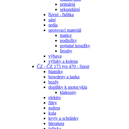
primární
sekundární
řízení - řidítka
sání
sedla
spojovací materiál
matice
podložky
pojistné kroužky
šrouby
výbava
výfuky a kolena
ČZ - ČZ 175 typ 470 - Sport
blatníky
bowdeny a lanka
brzdy
doplňky k motocyklu
klaksony
elektro
filtry
gufera
kola
kryty a schránky
literatura
ložiska