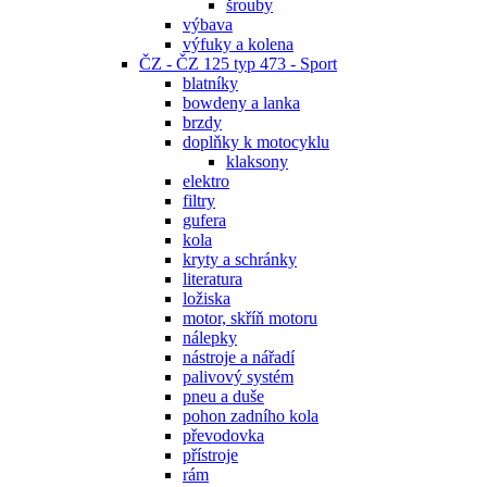
šrouby
výbava
výfuky a kolena
ČZ - ČZ 125 typ 473 - Sport
blatníky
bowdeny a lanka
brzdy
doplňky k motocyklu
klaksony
elektro
filtry
gufera
kola
kryty a schránky
literatura
ložiska
motor, skříň motoru
nálepky
nástroje a nářadí
palivový systém
pneu a duše
pohon zadního kola
převodovka
přístroje
rám