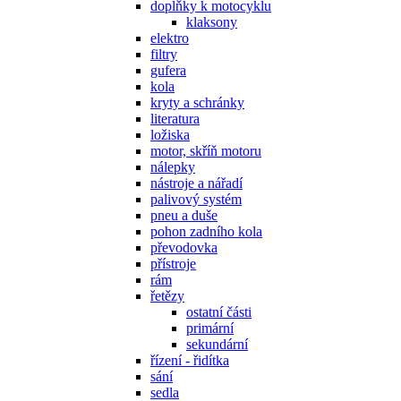
doplňky k motocyklu
klaksony
elektro
filtry
gufera
kola
kryty a schránky
literatura
ložiska
motor, skříň motoru
nálepky
nástroje a nářadí
palivový systém
pneu a duše
pohon zadního kola
převodovka
přístroje
rám
řetězy
ostatní části
primární
sekundární
řízení - řidítka
sání
sedla