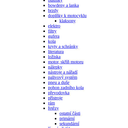
blatníky
bowdeny a lanka
brzdy
doplňky k motocyklu
klaksony
elektro
filtry
gufera
kola
kryty a schránky
literatura
ložiska
motor, skříň motoru
nálepky
nástroje a nářadí
palivový systém
pneu a duše
pohon zadního kola
převodovka
přístroje
rám
řetězy
ostatní části
primární
sekundární