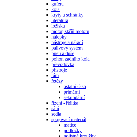
gufera
kola
kryty a schránky
literatura
ložiska
motor, skříň motoru
nálepky
nástroje a nářadí
palivový systém
pneu a duše
pohon zadního kola
převodovka
přístroje
rám
řetězy
ostatní části
primární
sekundární
řízení - řidítka
sání
sedla
spojovací materiál
matice
podložky
pojistné kroužky