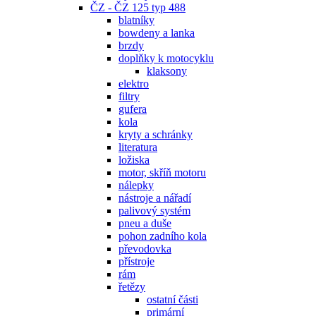
ČZ - ČZ 125 typ 488
blatníky
bowdeny a lanka
brzdy
doplňky k motocyklu
klaksony
elektro
filtry
gufera
kola
kryty a schránky
literatura
ložiska
motor, skříň motoru
nálepky
nástroje a nářadí
palivový systém
pneu a duše
pohon zadního kola
převodovka
přístroje
rám
řetězy
ostatní části
primární