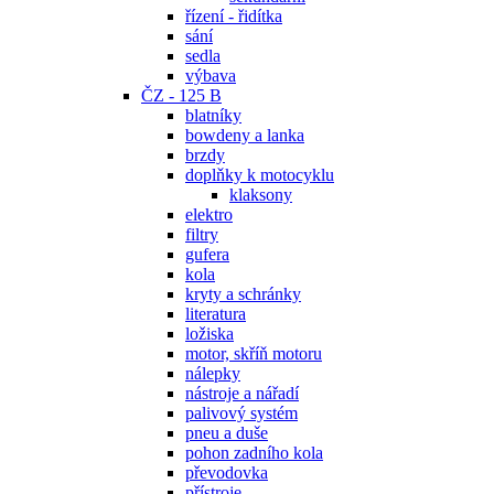
řízení - řidítka
sání
sedla
výbava
ČZ - 125 B
blatníky
bowdeny a lanka
brzdy
doplňky k motocyklu
klaksony
elektro
filtry
gufera
kola
kryty a schránky
literatura
ložiska
motor, skříň motoru
nálepky
nástroje a nářadí
palivový systém
pneu a duše
pohon zadního kola
převodovka
přístroje