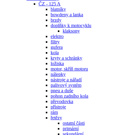
ČZ - 125 A
blatníky
bowdeny a lanka
brzdy
doplňky k motocyklu
klaksony
elektro
filtry
gufera
kola
kryty a schránky
ložiska
motor, skříň motoru
nálepky
nástroje a nářadí
palivový systém
pneu a duše
pohon zadního kola
převodovka
přístroje
rám
řetězy
ostatní části
primární
sekundární