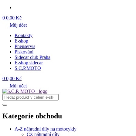
0
0,00 Kč
Můj účet
Kontakty
E-shop
Pneuservis
Pískování
Sidecar club Praha
E-shop sidecar
S.C.P.MOTO
0
0,00 Kč
Můj účet
Kategorie obchodu
A-Z náhradní díly na motocykly
ČZ náhradní díly