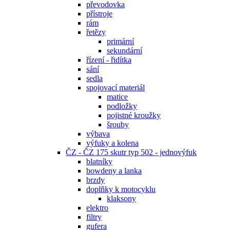
převodovka
přístroje
rám
řetězy
primární
sekundární
řízení - řidítka
sání
sedla
spojovací materiál
matice
podložky
pojistné kroužky
šrouby
výbava
výfuky a kolena
ČZ - ČZ 175 skutr typ 502 - jednovýfuk
blatníky
bowdeny a lanka
brzdy
doplňky k motocyklu
klaksony
elektro
filtry
gufera