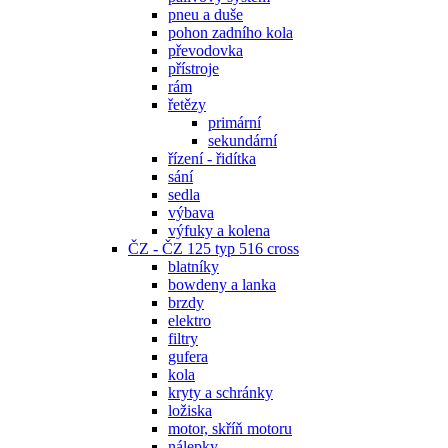
pneu a duše
pohon zadního kola
převodovka
přístroje
rám
řetězy
primární
sekundární
řízení - řidítka
sání
sedla
výbava
výfuky a kolena
ČZ - ČZ 125 typ 516 cross
blatníky
bowdeny a lanka
brzdy
elektro
filtry
gufera
kola
kryty a schránky
ložiska
motor, skříň motoru
nálepky