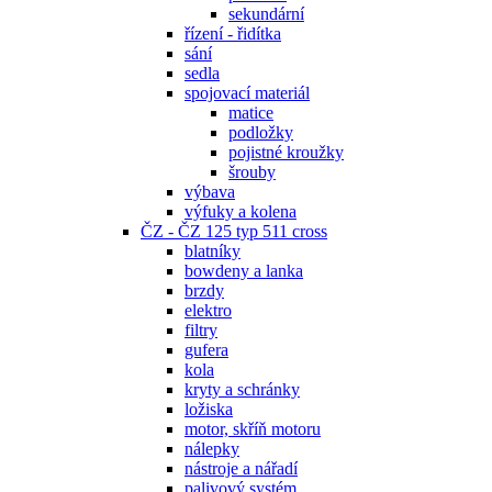
sekundární
řízení - řidítka
sání
sedla
spojovací materiál
matice
podložky
pojistné kroužky
šrouby
výbava
výfuky a kolena
ČZ - ČZ 125 typ 511 cross
blatníky
bowdeny a lanka
brzdy
elektro
filtry
gufera
kola
kryty a schránky
ložiska
motor, skříň motoru
nálepky
nástroje a nářadí
palivový systém