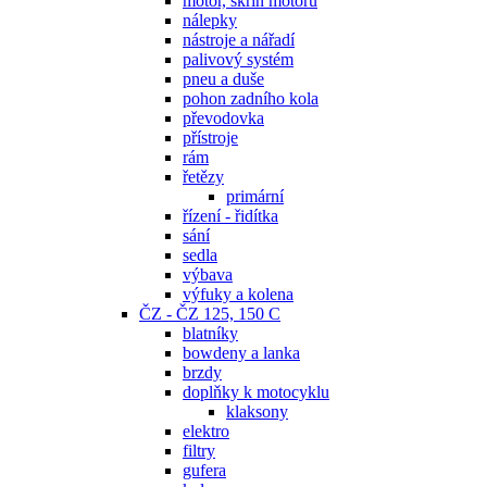
motor, skříň motoru
nálepky
nástroje a nářadí
palivový systém
pneu a duše
pohon zadního kola
převodovka
přístroje
rám
řetězy
primární
řízení - řidítka
sání
sedla
výbava
výfuky a kolena
ČZ - ČZ 125, 150 C
blatníky
bowdeny a lanka
brzdy
doplňky k motocyklu
klaksony
elektro
filtry
gufera