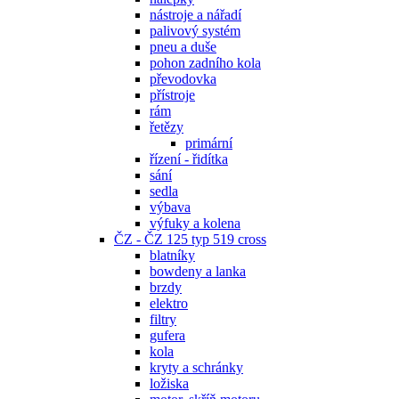
nástroje a nářadí
palivový systém
pneu a duše
pohon zadního kola
převodovka
přístroje
rám
řetězy
primární
řízení - řidítka
sání
sedla
výbava
výfuky a kolena
ČZ - ČZ 125 typ 519 cross
blatníky
bowdeny a lanka
brzdy
elektro
filtry
gufera
kola
kryty a schránky
ložiska