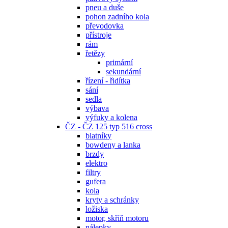
pneu a duše
pohon zadního kola
převodovka
přístroje
rám
řetězy
primární
sekundární
řízení - řidítka
sání
sedla
výbava
výfuky a kolena
ČZ - ČZ 125 typ 516 cross
blatníky
bowdeny a lanka
brzdy
elektro
filtry
gufera
kola
kryty a schránky
ložiska
motor, skříň motoru
nálepky