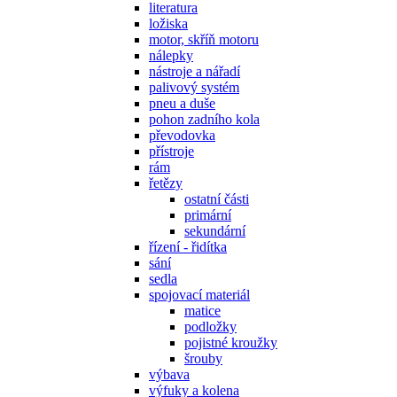
literatura
ložiska
motor, skříň motoru
nálepky
nástroje a nářadí
palivový systém
pneu a duše
pohon zadního kola
převodovka
přístroje
rám
řetězy
ostatní části
primární
sekundární
řízení - řidítka
sání
sedla
spojovací materiál
matice
podložky
pojistné kroužky
šrouby
výbava
výfuky a kolena