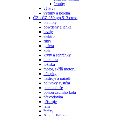
šrouby
výbava
výfuky a kolena
ČZ - ČZ 250 typ 513 cross
blatníky
bowdeny a lanka
brzdy
elektro
filtry
gufera
kola
kryty a schránky
literatura
ložiska
motor, skříň motoru
nálepky
nástroje a nářadí
palivový systém
pneu a duše
pohon zadního kola
převodovka
přístroje
rám
řetězy
řízení - řidítka