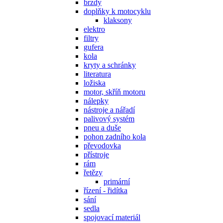
brzdy
doplňky k motocyklu
klaksony
elektro
filtry
gufera
kola
kryty a schránky
literatura
ložiska
motor, skříň motoru
nálepky
nástroje a nářadí
palivový systém
pneu a duše
pohon zadního kola
převodovka
přístroje
rám
řetězy
primární
řízení - řidítka
sání
sedla
spojovací materiál