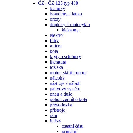
ČZ - ČZ 125 typ 488
blatníky
bowdeny a lanka
brzdy
doplňky k motocyklu
klaksony
elektro
filtry
gufera
kola
kryty a schránky
literatura
ložiska
motor, skříň motoru
nálepky
nástroje a nářadí
palivový systém
pneu a duše
pohon zadního kola
převodovka
přístroje
rám
řetězy
ostatní části
primární