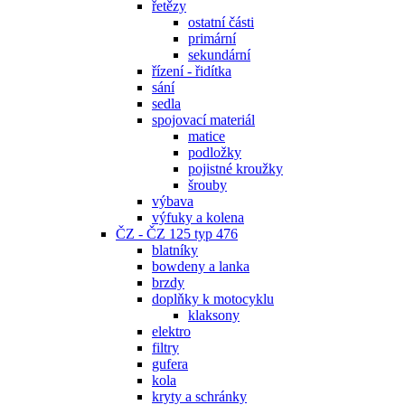
řetězy
ostatní části
primární
sekundární
řízení - řidítka
sání
sedla
spojovací materiál
matice
podložky
pojistné kroužky
šrouby
výbava
výfuky a kolena
ČZ - ČZ 125 typ 476
blatníky
bowdeny a lanka
brzdy
doplňky k motocyklu
klaksony
elektro
filtry
gufera
kola
kryty a schránky