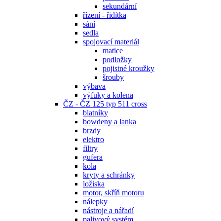
sekundární
řízení - řidítka
sání
sedla
spojovací materiál
matice
podložky
pojistné kroužky
šrouby
výbava
výfuky a kolena
ČZ - ČZ 125 typ 511 cross
blatníky
bowdeny a lanka
brzdy
elektro
filtry
gufera
kola
kryty a schránky
ložiska
motor, skříň motoru
nálepky
nástroje a nářadí
palivový systém