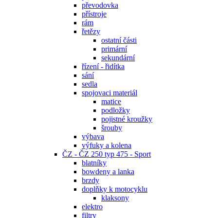
převodovka
přístroje
rám
řetězy
ostatní části
primární
sekundární
řízení - řidítka
sání
sedla
spojovaci materiál
matice
podložky
pojistné kroužky
šrouby
výbava
výfuky a kolena
ČZ - ČZ 250 typ 475 - Sport
blatníky
bowdeny a lanka
brzdy
doplňky k motocyklu
klaksony
elektro
filtry