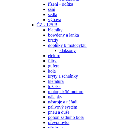
řízení - řidítka
sání
sedla
výbava
ČZ - 125 B
blatníky
bowdeny a lanka
brzdy
doplňky k motocyklu
klaksony
elektro
filtry
gufera
kola
kryty a schránky
literatura
ložiska
motor, skříň motoru
nálepky
nástroje a nářadí
palivový systém
pneu a duše
pohon zadního kola
převodovka
přístroje