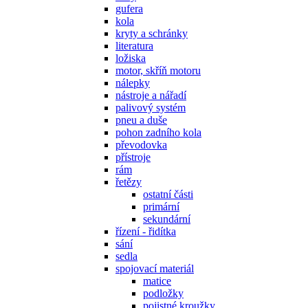
gufera
kola
kryty a schránky
literatura
ložiska
motor, skříň motoru
nálepky
nástroje a nářadí
palivový systém
pneu a duše
pohon zadního kola
převodovka
přístroje
rám
řetězy
ostatní části
primární
sekundární
řízení - řidítka
sání
sedla
spojovací materiál
matice
podložky
pojistné kroužky