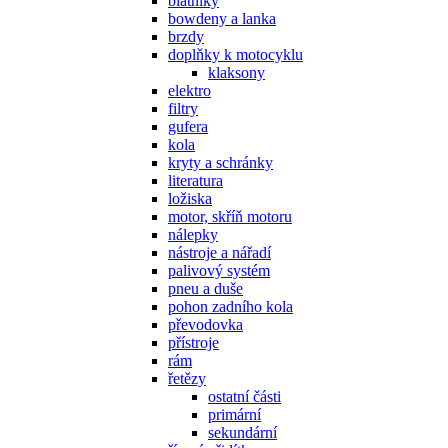
blatníky
bowdeny a lanka
brzdy
doplňky k motocyklu
klaksony
elektro
filtry
gufera
kola
kryty a schránky
literatura
ložiska
motor, skříň motoru
nálepky
nástroje a nářadí
palivový systém
pneu a duše
pohon zadního kola
převodovka
přístroje
rám
řetězy
ostatní části
primární
sekundární