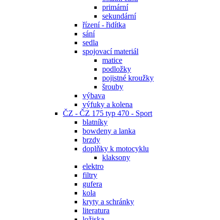
primární
sekundární
řízení - řidítka
sání
sedla
spojovací materiál
matice
podložky
pojistné kroužky
šrouby
výbava
výfuky a kolena
ČZ - ČZ 175 typ 470 - Sport
blatníky
bowdeny a lanka
brzdy
doplňky k motocyklu
klaksony
elektro
filtry
gufera
kola
kryty a schránky
literatura
ložiska