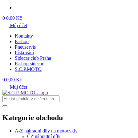
0
0,00 Kč
Můj účet
Kontakty
E-shop
Pneuservis
Pískování
Sidecar club Praha
E-shop sidecar
S.C.P.MOTO
0
0,00 Kč
Můj účet
Kategorie obchodu
A-Z náhradní díly na motocykly
ČZ náhradní díly