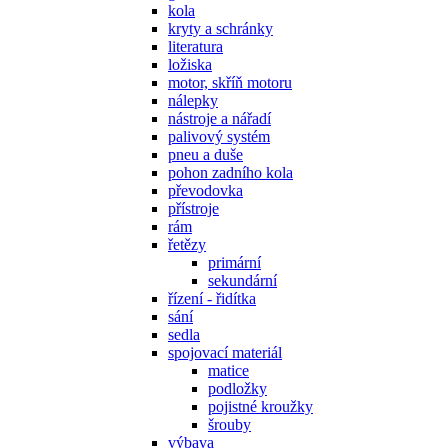
kola
kryty a schránky
literatura
ložiska
motor, skříň motoru
nálepky
nástroje a nářadí
palivový systém
pneu a duše
pohon zadního kola
převodovka
přístroje
rám
řetězy
primární
sekundární
řízení - řidítka
sání
sedla
spojovací materiál
matice
podložky
pojistné kroužky
šrouby
výbava