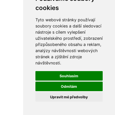
rám
řetězy
cookies
ostatní části
primární
sekundární
Tyto webové stránky používají
řízení - řidítka
soubory cookies a další sledovací
sání
nástroje s cílem vylepšení
sedla
spojovací materiál
uživatelského prostředí, zobrazení
matice
přizpůsobeného obsahu a reklam,
podložky
analýzy návštěvnosti webových
pojistné kroužky
šrouby
stránek a zjištění zdroje
výbava
návštěvnosti.
výfuky a kolena
ČZ - ČZ 380 typ 514 cross
blatníky
Souhlasím
bowdeny a lanka
brzdy
Odmítám
elektro
filtry
Upravit mé předvolby
gufera
kola
kryty a schránky
literatura