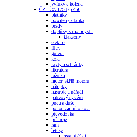
výfuky a kolena
ČZ - ČZ 175 typ 450
blatníky
bowdeny a lanka
brzdy
doplňky k motocyklu
klaksony
elektro
filtry
gufera
kola
kryty a schránky
literatura
ložiska
motor, skříň motoru
nálepky
nástroje a nářadí
palivový systém
pneu a duše
pohon zadního kola
převodovka
přístroje
rám
řetězy
ostatní části