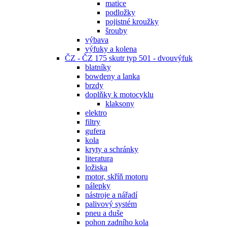
matice
podložky
pojistné kroužky
šrouby
výbava
výfuky a kolena
ČZ - ČZ 175 skutr typ 501 - dvouvýfuk
blatníky
bowdeny a lanka
brzdy
doplňky k motocyklu
klaksony
elektro
filtry
gufera
kola
kryty a schránky
literatura
ložiska
motor, skříň motoru
nálepky
nástroje a nářadí
palivový systém
pneu a duše
pohon zadního kola