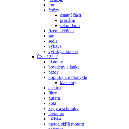
rám
řetězy
ostatní části
primární
sekundární
řízení - řidítka
sání
sedla
výbava
výfuky a kolena
ČZ - 125 T
blatníky
bowdeny a lanka
brzdy
doplňky k motocyklu
klaksony
elektro
filtry
gufera
kola
kryty a schránky
literatura
ložiska
motor, skříň motoru