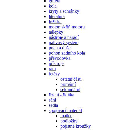
gufera
kola
kryty a schránky
literatura
ložiska
motor, skříň motoru
nálepky
nástroje a nářadí
palivový systém
pneu a duše
pohon zadního kola
převodovka
přístroje
rám
řetězy
ostatní části
primární
sekundární
řízení - řidítka
sání
sedla
spojovací materiál
matice
podložky
pojistné kroužky