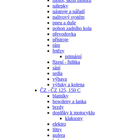
motor, skříň motoru
nálepky
nástroje a nářadí
palivový systém
pneu a duše
pohon zadního kola
převodovka
přístroje
rám
řetězy
primární
řízení - řidítka
sání
sedla
výbava
výfuky a kolena
ČZ - ČZ 125, 150 C
blatníky
bowdeny a lanka
brzdy
doplňky k motocyklu
klaksony
elektro
filtry
gufera