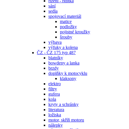
řízení - řidítka
sání
sedla
spojovací materiál
matice
podložky
pojistné kroužky
šrouby
výbava
výfuky a kolena
ČZ - ČZ 175 typ 487
blatníky
bowdeny a lanka
brzdy
doplňky k motocyklu
klaksony
elektro
filtry
gufera
kola
kryty a schránky
literatura
ložiska
motor, skříň motoru
nálepky