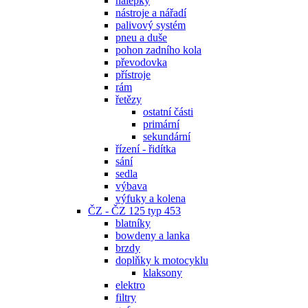
nálepky
nástroje a nářadí
palivový systém
pneu a duše
pohon zadního kola
převodovka
přístroje
rám
řetězy
ostatní části
primární
sekundární
řízení - řidítka
sání
sedla
výbava
výfuky a kolena
ČZ - ČZ 125 typ 453
blatníky
bowdeny a lanka
brzdy
doplňky k motocyklu
klaksony
elektro
filtry