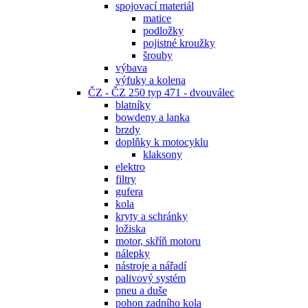
spojovací materiál
matice
podložky
pojistné kroužky
šrouby
výbava
výfuky a kolena
ČZ - ČZ 250 typ 471 - dvouválec
blatníky
bowdeny a lanka
brzdy
doplňky k motocyklu
klaksony
elektro
filtry
gufera
kola
kryty a schránky
ložiska
motor, skříň motoru
nálepky
nástroje a nářadí
palivový systém
pneu a duše
pohon zadního kola