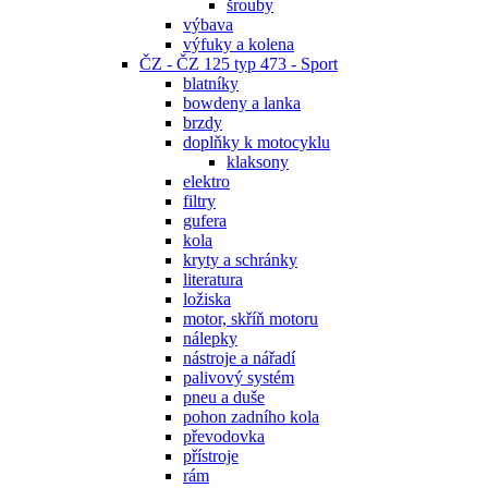
šrouby
výbava
výfuky a kolena
ČZ - ČZ 125 typ 473 - Sport
blatníky
bowdeny a lanka
brzdy
doplňky k motocyklu
klaksony
elektro
filtry
gufera
kola
kryty a schránky
literatura
ložiska
motor, skříň motoru
nálepky
nástroje a nářadí
palivový systém
pneu a duše
pohon zadního kola
převodovka
přístroje
rám