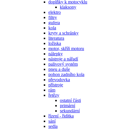
doplňky k motocyklu
klaksony
elektro
filtry
gufera
kola
kryty a schránky
literatura
ložiska
motor, skříň motoru
nálepky
nástroje a nářadí
palivový systém
pneu a duše
pohon zadního kola
převodovka
přístroje
rám
řetězy
ostatní části
primární
sekundární
řízení - řidítka
sání
sedla