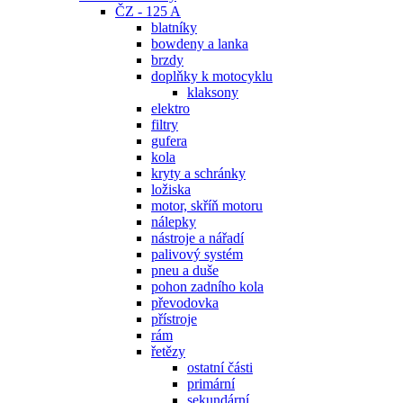
ČZ - 125 A
blatníky
bowdeny a lanka
brzdy
doplňky k motocyklu
klaksony
elektro
filtry
gufera
kola
kryty a schránky
ložiska
motor, skříň motoru
nálepky
nástroje a nářadí
palivový systém
pneu a duše
pohon zadního kola
převodovka
přístroje
rám
řetězy
ostatní části
primární
sekundární