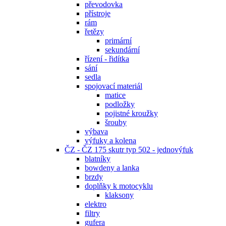
převodovka
přístroje
rám
řetězy
primární
sekundární
řízení - řidítka
sání
sedla
spojovací materiál
matice
podložky
pojistné kroužky
šrouby
výbava
výfuky a kolena
ČZ - ČZ 175 skutr typ 502 - jednovýfuk
blatníky
bowdeny a lanka
brzdy
doplňky k motocyklu
klaksony
elektro
filtry
gufera