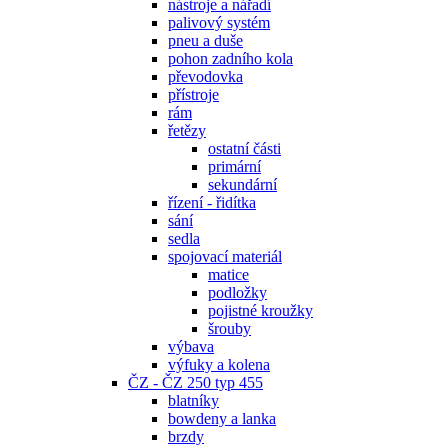
nástroje a nářadí
palivový systém
pneu a duše
pohon zadního kola
převodovka
přístroje
rám
řetězy
ostatní části
primární
sekundární
řízení - řidítka
sání
sedla
spojovací materiál
matice
podložky
pojistné kroužky
šrouby
výbava
výfuky a kolena
ČZ - ČZ 250 typ 455
blatníky
bowdeny a lanka
brzdy