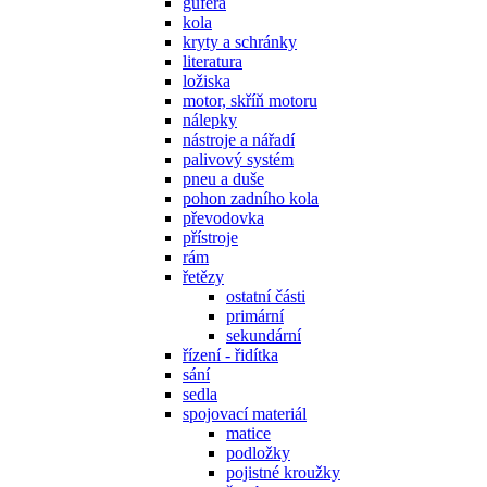
gufera
kola
kryty a schránky
literatura
ložiska
motor, skříň motoru
nálepky
nástroje a nářadí
palivový systém
pneu a duše
pohon zadního kola
převodovka
přístroje
rám
řetězy
ostatní části
primární
sekundární
řízení - řidítka
sání
sedla
spojovací materiál
matice
podložky
pojistné kroužky