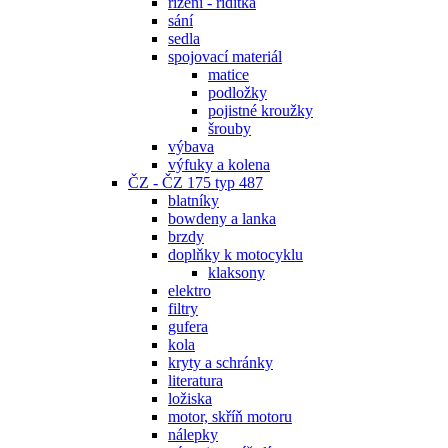
řízení - řidítka
sání
sedla
spojovací materiál
matice
podložky
pojistné kroužky
šrouby
výbava
výfuky a kolena
ČZ - ČZ 175 typ 487
blatníky
bowdeny a lanka
brzdy
doplňky k motocyklu
klaksony
elektro
filtry
gufera
kola
kryty a schránky
literatura
ložiska
motor, skříň motoru
nálepky