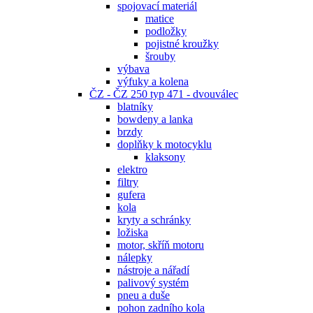
spojovací materiál
matice
podložky
pojistné kroužky
šrouby
výbava
výfuky a kolena
ČZ - ČZ 250 typ 471 - dvouválec
blatníky
bowdeny a lanka
brzdy
doplňky k motocyklu
klaksony
elektro
filtry
gufera
kola
kryty a schránky
ložiska
motor, skříň motoru
nálepky
nástroje a nářadí
palivový systém
pneu a duše
pohon zadního kola