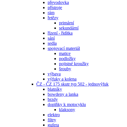
převodovka
přístroje
rám
řetězy
primární
sekundární
řízení - řidítka
sání
sedla
spojovací materiál
matice
podložky
pojistné kroužky
šrouby
výbava
výfuky a kolena
ČZ - ČZ 175 skutr typ 502 - jednovýfuk
blatníky
bowdeny a lanka
brzdy
doplňky k motocyklu
klaksony
elektro
filtry
gufera