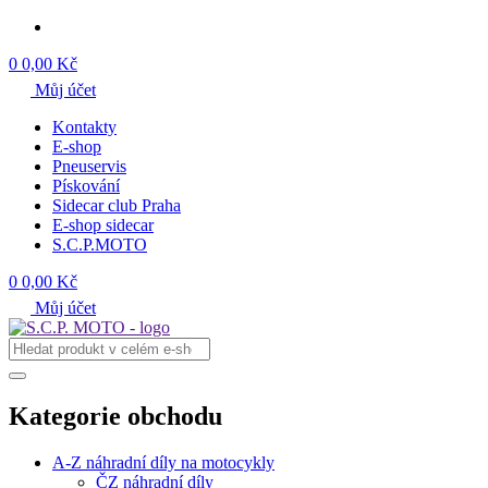
0
0,00 Kč
Můj účet
Kontakty
E-shop
Pneuservis
Pískování
Sidecar club Praha
E-shop sidecar
S.C.P.MOTO
0
0,00 Kč
Můj účet
Kategorie obchodu
A-Z náhradní díly na motocykly
ČZ náhradní díly