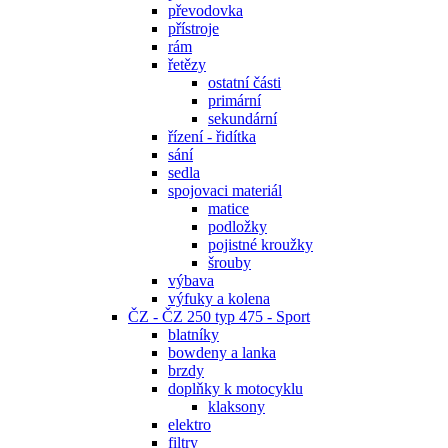
převodovka
přístroje
rám
řetězy
ostatní části
primární
sekundární
řízení - řidítka
sání
sedla
spojovaci materiál
matice
podložky
pojistné kroužky
šrouby
výbava
výfuky a kolena
ČZ - ČZ 250 typ 475 - Sport
blatníky
bowdeny a lanka
brzdy
doplňky k motocyklu
klaksony
elektro
filtry