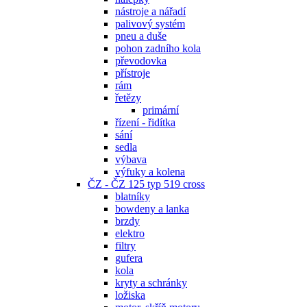
nástroje a nářadí
palivový systém
pneu a duše
pohon zadního kola
převodovka
přístroje
rám
řetězy
primární
řízení - řidítka
sání
sedla
výbava
výfuky a kolena
ČZ - ČZ 125 typ 519 cross
blatníky
bowdeny a lanka
brzdy
elektro
filtry
gufera
kola
kryty a schránky
ložiska