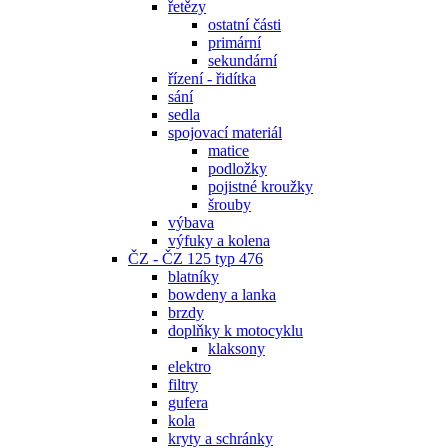
řetězy
ostatní části
primární
sekundární
řízení - řidítka
sání
sedla
spojovací materiál
matice
podložky
pojistné kroužky
šrouby
výbava
výfuky a kolena
ČZ - ČZ 125 typ 476
blatníky
bowdeny a lanka
brzdy
doplňky k motocyklu
klaksony
elektro
filtry
gufera
kola
kryty a schránky