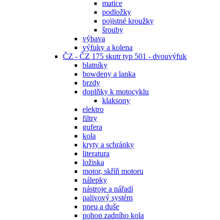
matice
podložky
pojistné kroužky
šrouby
výbava
výfuky a kolena
ČZ - ČZ 175 skutr typ 501 - dvouvýfuk
blatníky
bowdeny a lanka
brzdy
doplňky k motocyklu
klaksony
elektro
filtry
gufera
kola
kryty a schránky
literatura
ložiska
motor, skříň motoru
nálepky
nástroje a nářadí
palivový systém
pneu a duše
pohon zadního kola