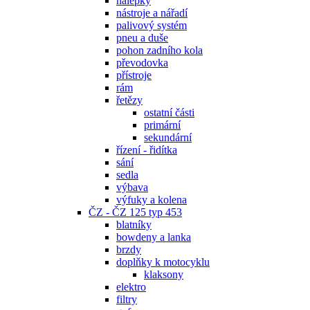
nálepky
nástroje a nářadí
palivový systém
pneu a duše
pohon zadního kola
převodovka
přístroje
rám
řetězy
ostatní části
primární
sekundární
řízení - řidítka
sání
sedla
výbava
výfuky a kolena
ČZ - ČZ 125 typ 453
blatníky
bowdeny a lanka
brzdy
doplňky k motocyklu
klaksony
elektro
filtry