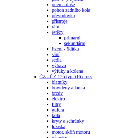
pneu a duše
pohon zadního kola
převodovka
přístroje
rám
řetězy
primární
sekundární
řízení - řidítka
sání
sedla
výbava
výfuky a kolena
ČZ - ČZ 125 typ 516 cross
blatníky
bowdeny a lanka
brzdy
elektro
filtry
gufera
kola
kryty a schránky
ložiska
motor, skříň motoru
nálepky