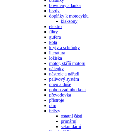
blatníky
bowdeny a lanka
brzdy
doplňky k motocyklu
klaksony
elektro
filtry
gufera
kola
kryty a schránky
literatura
ložiska
motor, skříň motoru
nálepky
nástroje a nářadí
palivový systém
pneu a duše
pohon zadního kola
převodovka
přístroje
rám
řetězy
ostatní části
primární
sekundární