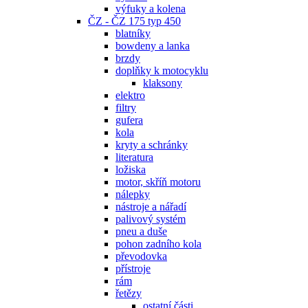
výfuky a kolena
ČZ - ČZ 175 typ 450
blatníky
bowdeny a lanka
brzdy
doplňky k motocyklu
klaksony
elektro
filtry
gufera
kola
kryty a schránky
literatura
ložiska
motor, skříň motoru
nálepky
nástroje a nářadí
palivový systém
pneu a duše
pohon zadního kola
převodovka
přístroje
rám
řetězy
ostatní části