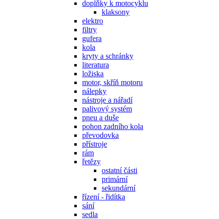
doplňky k motocyklu
klaksony
elektro
filtry
gufera
kola
kryty a schránky
literatura
ložiska
motor, skříň motoru
nálepky
nástroje a nářadí
palivový systém
pneu a duše
pohon zadního kola
převodovka
přístroje
rám
řetězy
ostatní části
primární
sekundární
řízení - řidítka
sání
sedla