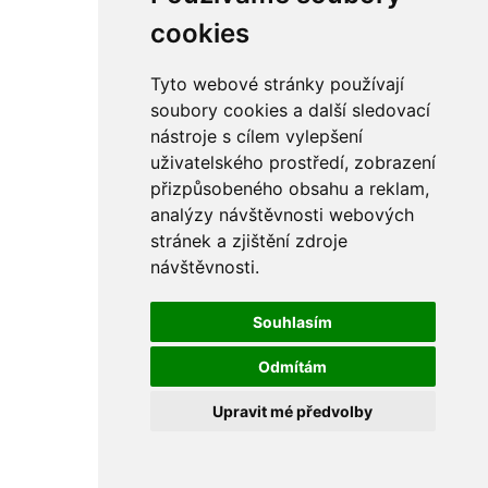
rám
řetězy
cookies
ostatní části
primární
sekundární
Tyto webové stránky používají
řízení - řidítka
soubory cookies a další sledovací
sání
nástroje s cílem vylepšení
sedla
spojovací materiál
uživatelského prostředí, zobrazení
matice
přizpůsobeného obsahu a reklam,
podložky
analýzy návštěvnosti webových
pojistné kroužky
šrouby
stránek a zjištění zdroje
výbava
návštěvnosti.
výfuky a kolena
ČZ - ČZ 380 typ 514 cross
blatníky
Souhlasím
bowdeny a lanka
brzdy
Odmítám
elektro
filtry
Upravit mé předvolby
gufera
kola
kryty a schránky
literatura