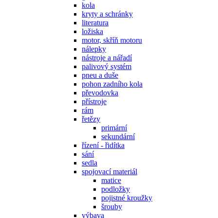
kola
kryty a schránky
literatura
ložiska
motor, skříň motoru
nálepky
nástroje a nářadí
palivový systém
pneu a duše
pohon zadního kola
převodovka
přístroje
rám
řetězy
primární
sekundární
řízení - řidítka
sání
sedla
spojovací materiál
matice
podložky
pojistné kroužky
šrouby
výbava