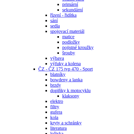
primární
sekundární
řízení - řidítka
sání
sedla
spojovací materiál
matice
podložky
pojistné kroužky
šrouby
výbava
výfuky a kolena
ČZ - ČZ 175 typ 470 - Sport
blatníky
bowdeny a lanka
brzdy
doplňky k motocyklu
klaksony
elektro
filtry
gufera
kola
kryty a schránky
literatura
ložiska