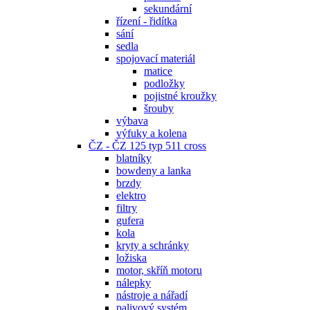
sekundární
řízení - řidítka
sání
sedla
spojovací materiál
matice
podložky
pojistné kroužky
šrouby
výbava
výfuky a kolena
ČZ - ČZ 125 typ 511 cross
blatníky
bowdeny a lanka
brzdy
elektro
filtry
gufera
kola
kryty a schránky
ložiska
motor, skříň motoru
nálepky
nástroje a nářadí
palivový systém