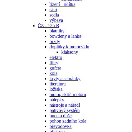
řízení - řidítka
sání
sedla
výbava
ČZ - 125 B
blatníky
bowdeny a lanka
brzdy
doplňky k motocyklu
klaksony
elektro
filtry
gufera
kola
kryty a schránky
literatura
ložiska
motor, skříň motoru
nálepky
nástroje a nářadí
palivový systém
pneu a duše
pohon zadního kola
převodovka
přístroje