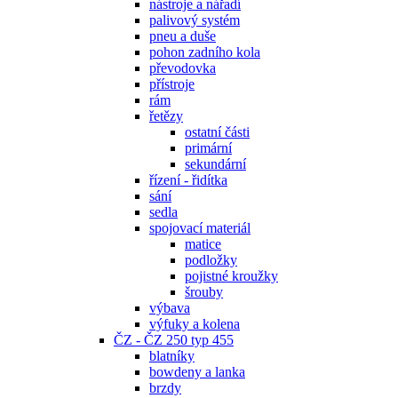
nástroje a nářadí
palivový systém
pneu a duše
pohon zadního kola
převodovka
přístroje
rám
řetězy
ostatní části
primární
sekundární
řízení - řidítka
sání
sedla
spojovací materiál
matice
podložky
pojistné kroužky
šrouby
výbava
výfuky a kolena
ČZ - ČZ 250 typ 455
blatníky
bowdeny a lanka
brzdy