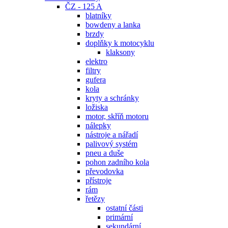
ČZ - 125 A
blatníky
bowdeny a lanka
brzdy
doplňky k motocyklu
klaksony
elektro
filtry
gufera
kola
kryty a schránky
ložiska
motor, skříň motoru
nálepky
nástroje a nářadí
palivový systém
pneu a duše
pohon zadního kola
převodovka
přístroje
rám
řetězy
ostatní části
primární
sekundární