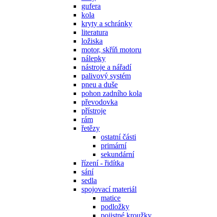
gufera
kola
kryty a schránky
literatura
ložiska
motor, skříň motoru
nálepky
nástroje a nářadí
palivový systém
pneu a duše
pohon zadního kola
převodovka
přístroje
rám
řetězy
ostatní části
primární
sekundární
řízení - řidítka
sání
sedla
spojovací materiál
matice
podložky
pojistné kroužky