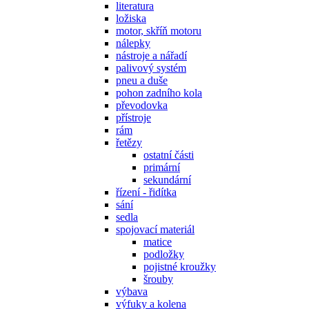
literatura
ložiska
motor, skříň motoru
nálepky
nástroje a nářadí
palivový systém
pneu a duše
pohon zadního kola
převodovka
přístroje
rám
řetězy
ostatní části
primární
sekundární
řízení - řidítka
sání
sedla
spojovací materiál
matice
podložky
pojistné kroužky
šrouby
výbava
výfuky a kolena