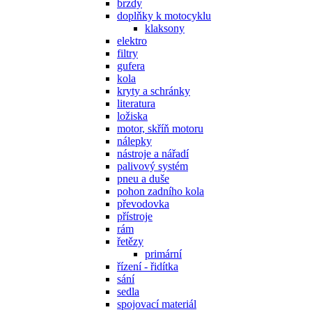
brzdy
doplňky k motocyklu
klaksony
elektro
filtry
gufera
kola
kryty a schránky
literatura
ložiska
motor, skříň motoru
nálepky
nástroje a nářadí
palivový systém
pneu a duše
pohon zadního kola
převodovka
přístroje
rám
řetězy
primární
řízení - řidítka
sání
sedla
spojovací materiál