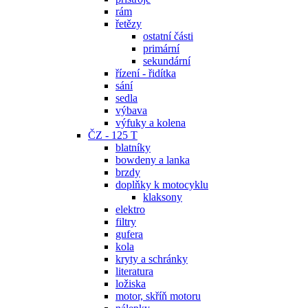
rám
řetězy
ostatní části
primární
sekundární
řízení - řidítka
sání
sedla
výbava
výfuky a kolena
ČZ - 125 T
blatníky
bowdeny a lanka
brzdy
doplňky k motocyklu
klaksony
elektro
filtry
gufera
kola
kryty a schránky
literatura
ložiska
motor, skříň motoru