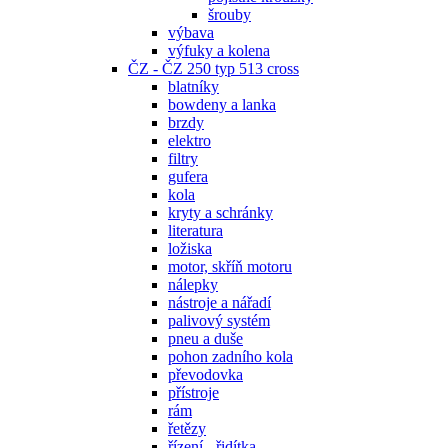
šrouby
výbava
výfuky a kolena
ČZ - ČZ 250 typ 513 cross
blatníky
bowdeny a lanka
brzdy
elektro
filtry
gufera
kola
kryty a schránky
literatura
ložiska
motor, skříň motoru
nálepky
nástroje a nářadí
palivový systém
pneu a duše
pohon zadního kola
převodovka
přístroje
rám
řetězy
řízení - řidítka