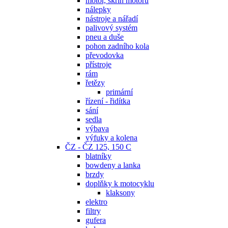
motor, skříň motoru
nálepky
nástroje a nářadí
palivový systém
pneu a duše
pohon zadního kola
převodovka
přístroje
rám
řetězy
primární
řízení - řidítka
sání
sedla
výbava
výfuky a kolena
ČZ - ČZ 125, 150 C
blatníky
bowdeny a lanka
brzdy
doplňky k motocyklu
klaksony
elektro
filtry
gufera