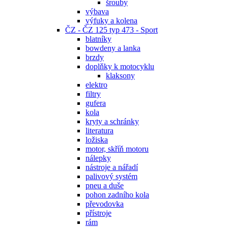
šrouby
výbava
výfuky a kolena
ČZ - ČZ 125 typ 473 - Sport
blatníky
bowdeny a lanka
brzdy
doplňky k motocyklu
klaksony
elektro
filtry
gufera
kola
kryty a schránky
literatura
ložiska
motor, skříň motoru
nálepky
nástroje a nářadí
palivový systém
pneu a duše
pohon zadního kola
převodovka
přístroje
rám