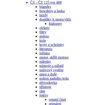
ČZ - ČZ 125 typ 488
blatníky
bowdeny a lanka
brzdy
doplňky k motocyklu
klaksony
elektro
filtry
gufera
kola
kryty a schránky
literatura
ložiska
motor, skříň motoru
nálepky
nástroje a nářadí
palivový systém
pneu a duše
pohon zadního kola
převodovka
přístroje
rám
řetězy
ostatní části
primární