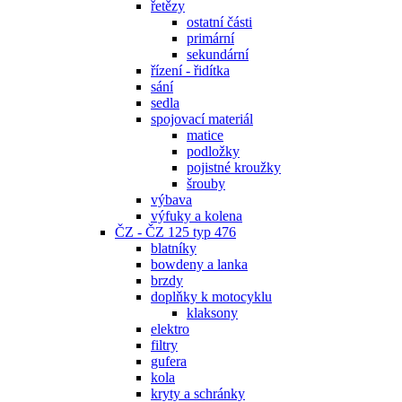
řetězy
ostatní části
primární
sekundární
řízení - řidítka
sání
sedla
spojovací materiál
matice
podložky
pojistné kroužky
šrouby
výbava
výfuky a kolena
ČZ - ČZ 125 typ 476
blatníky
bowdeny a lanka
brzdy
doplňky k motocyklu
klaksony
elektro
filtry
gufera
kola
kryty a schránky