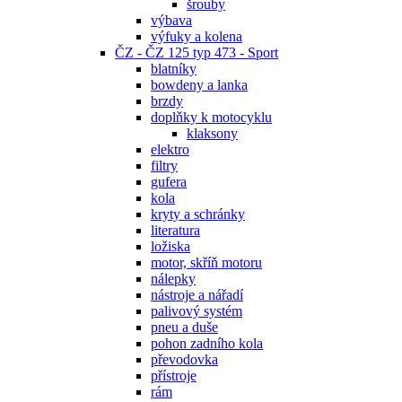
šrouby
výbava
výfuky a kolena
ČZ - ČZ 125 typ 473 - Sport
blatníky
bowdeny a lanka
brzdy
doplňky k motocyklu
klaksony
elektro
filtry
gufera
kola
kryty a schránky
literatura
ložiska
motor, skříň motoru
nálepky
nástroje a nářadí
palivový systém
pneu a duše
pohon zadního kola
převodovka
přístroje
rám