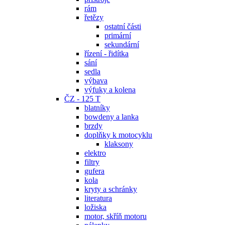
rám
řetězy
ostatní části
primární
sekundární
řízení - řidítka
sání
sedla
výbava
výfuky a kolena
ČZ - 125 T
blatníky
bowdeny a lanka
brzdy
doplňky k motocyklu
klaksony
elektro
filtry
gufera
kola
kryty a schránky
literatura
ložiska
motor, skříň motoru