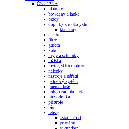
ČZ - 125 A
blatníky
bowdeny a lanka
brzdy
doplňky k motocyklu
klaksony
elektro
filtry
gufera
kola
kryty a schránky
ložiska
motor, skříň motoru
nálepky
nástroje a nářadí
palivový systém
pneu a duše
pohon zadního kola
převodovka
přístroje
rám
řetězy
ostatní části
primární
sekundární