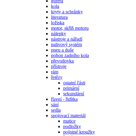
gufera
kola
kryty a schránky
literatura
ložiska
motor, skříň motoru
nálepky
nástroje a nářadí
palivový systém
pneu a duše
pohon zadního kola
převodovka
přístroje
rám
řetězy
ostatní části
primární
sekundární
řízení - řidítka
sání
sedla
spojovací materiál
matice
podložky
pojistné kroužky