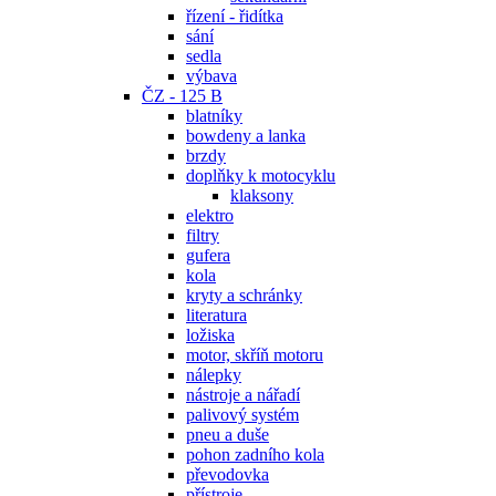
řízení - řidítka
sání
sedla
výbava
ČZ - 125 B
blatníky
bowdeny a lanka
brzdy
doplňky k motocyklu
klaksony
elektro
filtry
gufera
kola
kryty a schránky
literatura
ložiska
motor, skříň motoru
nálepky
nástroje a nářadí
palivový systém
pneu a duše
pohon zadního kola
převodovka
přístroje