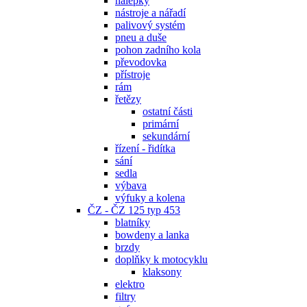
nálepky
nástroje a nářadí
palivový systém
pneu a duše
pohon zadního kola
převodovka
přístroje
rám
řetězy
ostatní části
primární
sekundární
řízení - řidítka
sání
sedla
výbava
výfuky a kolena
ČZ - ČZ 125 typ 453
blatníky
bowdeny a lanka
brzdy
doplňky k motocyklu
klaksony
elektro
filtry