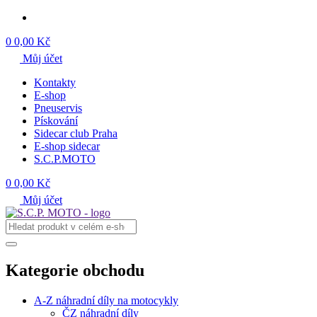
0
0,00 Kč
Můj účet
Kontakty
E-shop
Pneuservis
Pískování
Sidecar club Praha
E-shop sidecar
S.C.P.MOTO
0
0,00 Kč
Můj účet
Kategorie obchodu
A-Z náhradní díly na motocykly
ČZ náhradní díly