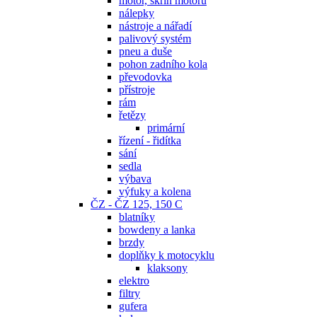
motor, skříň motoru
nálepky
nástroje a nářadí
palivový systém
pneu a duše
pohon zadního kola
převodovka
přístroje
rám
řetězy
primární
řízení - řidítka
sání
sedla
výbava
výfuky a kolena
ČZ - ČZ 125, 150 C
blatníky
bowdeny a lanka
brzdy
doplňky k motocyklu
klaksony
elektro
filtry
gufera