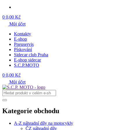
0
0,00 Kč
Můj účet
Kontakty
E-shop
Pneuservis
Pískování
Sidecar club Praha
E-shop sidecar
S.C.P.MOTO
0
0,00 Kč
Můj účet
Kategorie obchodu
A-Z náhradní díly na motocykly
ČZ náhradní díly