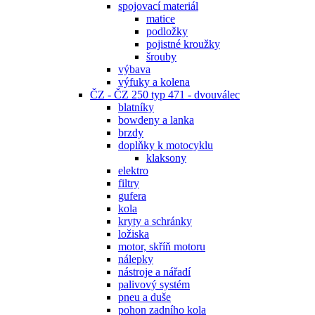
spojovací materiál
matice
podložky
pojistné kroužky
šrouby
výbava
výfuky a kolena
ČZ - ČZ 250 typ 471 - dvouválec
blatníky
bowdeny a lanka
brzdy
doplňky k motocyklu
klaksony
elektro
filtry
gufera
kola
kryty a schránky
ložiska
motor, skříň motoru
nálepky
nástroje a nářadí
palivový systém
pneu a duše
pohon zadního kola