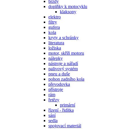
brzdy
doplňky k motocyklu
klaksony
elektro
filtry
gufera
kola
kryty a schránky
literatura
ložiska
motor, skříň motoru
nálepky
nástroje a nářadí
palivový systém
pneu a duše
pohon zadního kola
převodovka
přístroje
rám
řetězy
primární
řízení - řidítka
sání
sedla
spojovací materiál