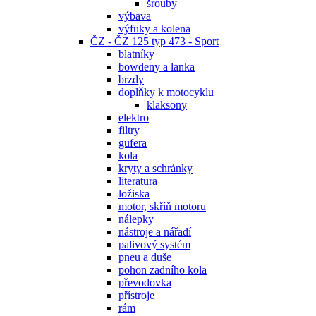
šrouby
výbava
výfuky a kolena
ČZ - ČZ 125 typ 473 - Sport
blatníky
bowdeny a lanka
brzdy
doplňky k motocyklu
klaksony
elektro
filtry
gufera
kola
kryty a schránky
literatura
ložiska
motor, skříň motoru
nálepky
nástroje a nářadí
palivový systém
pneu a duše
pohon zadního kola
převodovka
přístroje
rám