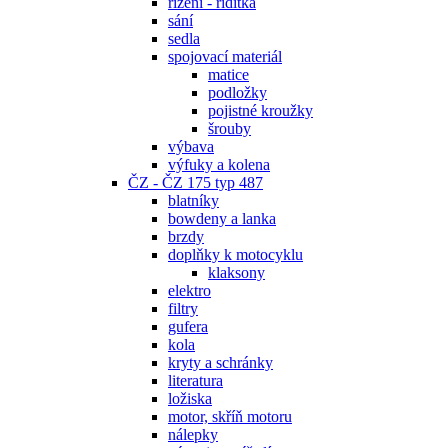
řízení - řidítka
sání
sedla
spojovací materiál
matice
podložky
pojistné kroužky
šrouby
výbava
výfuky a kolena
ČZ - ČZ 175 typ 487
blatníky
bowdeny a lanka
brzdy
doplňky k motocyklu
klaksony
elektro
filtry
gufera
kola
kryty a schránky
literatura
ložiska
motor, skříň motoru
nálepky