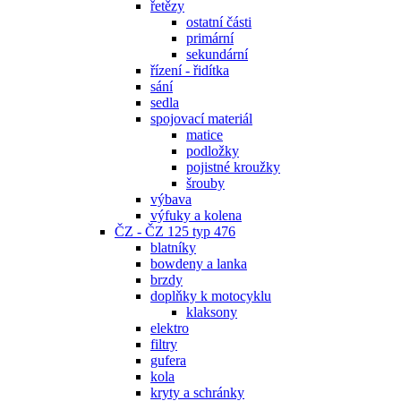
řetězy
ostatní části
primární
sekundární
řízení - řidítka
sání
sedla
spojovací materiál
matice
podložky
pojistné kroužky
šrouby
výbava
výfuky a kolena
ČZ - ČZ 125 typ 476
blatníky
bowdeny a lanka
brzdy
doplňky k motocyklu
klaksony
elektro
filtry
gufera
kola
kryty a schránky