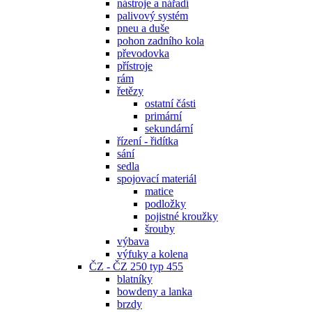
nástroje a nářadí
palivový systém
pneu a duše
pohon zadního kola
převodovka
přístroje
rám
řetězy
ostatní části
primární
sekundární
řízení - řidítka
sání
sedla
spojovací materiál
matice
podložky
pojistné kroužky
šrouby
výbava
výfuky a kolena
ČZ - ČZ 250 typ 455
blatníky
bowdeny a lanka
brzdy