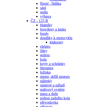
řízení - řidítka
sání
sedla
výbava
ČZ - 125 B
blatníky
bowdeny a lanka
brzdy
doplňky k motocyklu
klaksony
elektro
filtry
gufera
kola
kryty a schránky
literatura
ložiska
motor, skříň motoru
nálepky
nástroje a nářadí
palivový systém
pneu a duše
pohon zadního kola
převodovka
přístroje