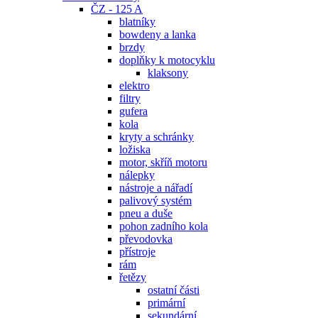
ČZ - 125 A
blatníky
bowdeny a lanka
brzdy
doplňky k motocyklu
klaksony
elektro
filtry
gufera
kola
kryty a schránky
ložiska
motor, skříň motoru
nálepky
nástroje a nářadí
palivový systém
pneu a duše
pohon zadního kola
převodovka
přístroje
rám
řetězy
ostatní části
primární
sekundární