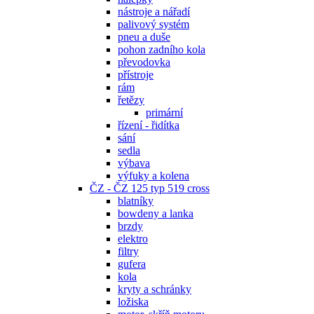
nástroje a nářadí
palivový systém
pneu a duše
pohon zadního kola
převodovka
přístroje
rám
řetězy
primární
řízení - řidítka
sání
sedla
výbava
výfuky a kolena
ČZ - ČZ 125 typ 519 cross
blatníky
bowdeny a lanka
brzdy
elektro
filtry
gufera
kola
kryty a schránky
ložiska