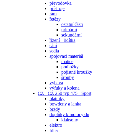
převodovka
přístroje
rám
řetězy
ostatní části
primární
sekundární
řízení - řidítka
sání
sedla
spojovaci materiál
matice
podložky
pojistné kroužky
šrouby
výbava
výfuky a kolena
ČZ - ČZ 250 typ 475 - Sport
blatníky
bowdeny a lanka
brzdy
doplňky k motocyklu
klaksony
elektro
filtry