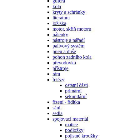
gufera
kola
kryty a schránky
literatura
ložiska
motor, skříň motoru
nálepky
nástroje a nářadí
palivový systém
pneu a duše
pohon zadního kola
převodovka
přístroje
rám
řetězy
ostatní části
primární
sekundární
řízení - řidítka
sání
sedla
spojovací materiál
matice
podložky
pojistné kroužky