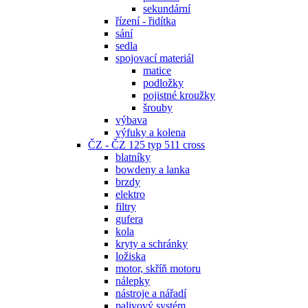
sekundární
řízení - řidítka
sání
sedla
spojovací materiál
matice
podložky
pojistné kroužky
šrouby
výbava
výfuky a kolena
ČZ - ČZ 125 typ 511 cross
blatníky
bowdeny a lanka
brzdy
elektro
filtry
gufera
kola
kryty a schránky
ložiska
motor, skříň motoru
nálepky
nástroje a nářadí
palivový systém