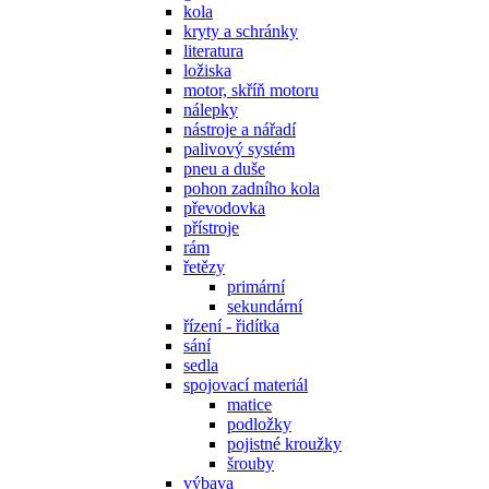
kola
kryty a schránky
literatura
ložiska
motor, skříň motoru
nálepky
nástroje a nářadí
palivový systém
pneu a duše
pohon zadního kola
převodovka
přístroje
rám
řetězy
primární
sekundární
řízení - řidítka
sání
sedla
spojovací materiál
matice
podložky
pojistné kroužky
šrouby
výbava