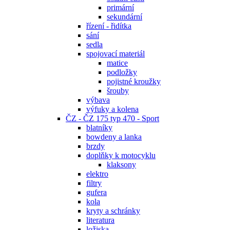
primární
sekundární
řízení - řidítka
sání
sedla
spojovací materiál
matice
podložky
pojistné kroužky
šrouby
výbava
výfuky a kolena
ČZ - ČZ 175 typ 470 - Sport
blatníky
bowdeny a lanka
brzdy
doplňky k motocyklu
klaksony
elektro
filtry
gufera
kola
kryty a schránky
literatura
ložiska