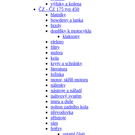
výfuky a kolena
ČZ - ČZ 175 typ 450
blatníky
bowdeny a lanka
brzdy
doplňky k motocyklu
klaksony
elektro
filtry
gufera
kola
kryty a schránky
literatura
ložiska
motor, skříň motoru
nálepky
nástroje a nářadí
palivový systém
pneu a duše
pohon zadního kola
převodovka
přístroje
rám
řetězy
ostatní části