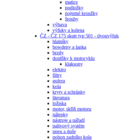
matice
podložky
pojistné kroužky
šrouby
výbava
výfuky a kolena
ČZ - ČZ 175 skutr typ 501 - dvouvýfuk
blatníky
bowdeny a lanka
brzdy
doplňky k motocyklu
klaksony
elektro
filtry
gufera
kola
kryty a schránky
literatura
ložiska
motor, skříň motoru
nálepky
nástroje a nářadí
palivový systém
pneu a duše
pohon zadního kola