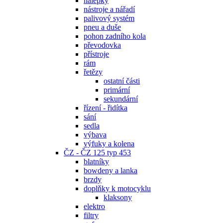
nálepky
nástroje a nářadí
palivový systém
pneu a duše
pohon zadního kola
převodovka
přístroje
rám
řetězy
ostatní části
primární
sekundární
řízení - řidítka
sání
sedla
výbava
výfuky a kolena
ČZ - ČZ 125 typ 453
blatníky
bowdeny a lanka
brzdy
doplňky k motocyklu
klaksony
elektro
filtry