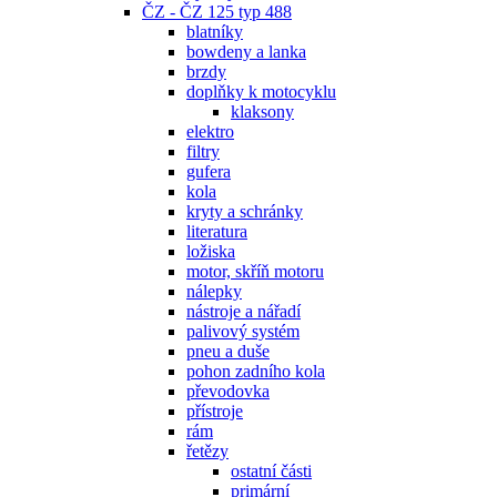
ČZ - ČZ 125 typ 488
blatníky
bowdeny a lanka
brzdy
doplňky k motocyklu
klaksony
elektro
filtry
gufera
kola
kryty a schránky
literatura
ložiska
motor, skříň motoru
nálepky
nástroje a nářadí
palivový systém
pneu a duše
pohon zadního kola
převodovka
přístroje
rám
řetězy
ostatní části
primární