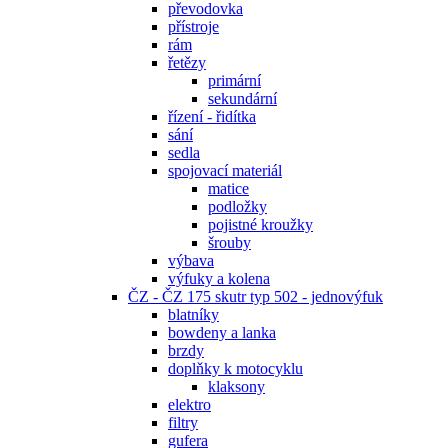
převodovka
přístroje
rám
řetězy
primární
sekundární
řízení - řidítka
sání
sedla
spojovací materiál
matice
podložky
pojistné kroužky
šrouby
výbava
výfuky a kolena
ČZ - ČZ 175 skutr typ 502 - jednovýfuk
blatníky
bowdeny a lanka
brzdy
doplňky k motocyklu
klaksony
elektro
filtry
gufera