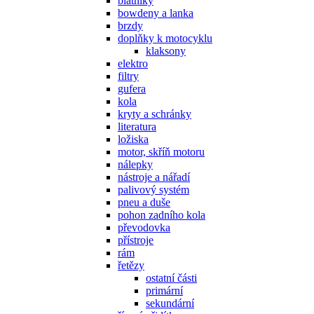
blatníky
bowdeny a lanka
brzdy
doplňky k motocyklu
klaksony
elektro
filtry
gufera
kola
kryty a schránky
literatura
ložiska
motor, skříň motoru
nálepky
nástroje a nářadí
palivový systém
pneu a duše
pohon zadního kola
převodovka
přístroje
rám
řetězy
ostatní části
primární
sekundární