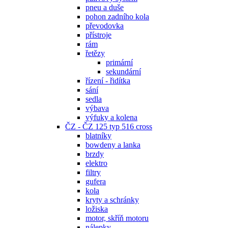
pneu a duše
pohon zadního kola
převodovka
přístroje
rám
řetězy
primární
sekundární
řízení - řidítka
sání
sedla
výbava
výfuky a kolena
ČZ - ČZ 125 typ 516 cross
blatníky
bowdeny a lanka
brzdy
elektro
filtry
gufera
kola
kryty a schránky
ložiska
motor, skříň motoru
nálepky