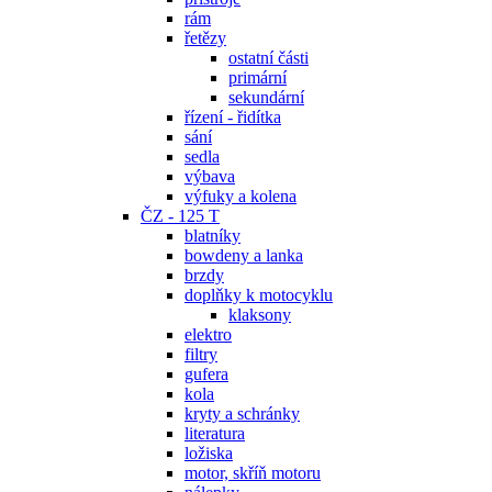
rám
řetězy
ostatní části
primární
sekundární
řízení - řidítka
sání
sedla
výbava
výfuky a kolena
ČZ - 125 T
blatníky
bowdeny a lanka
brzdy
doplňky k motocyklu
klaksony
elektro
filtry
gufera
kola
kryty a schránky
literatura
ložiska
motor, skříň motoru