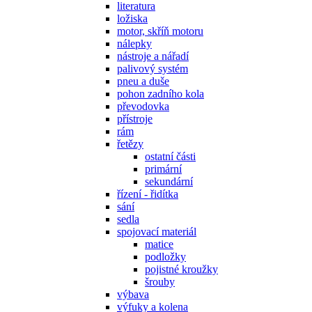
literatura
ložiska
motor, skříň motoru
nálepky
nástroje a nářadí
palivový systém
pneu a duše
pohon zadního kola
převodovka
přístroje
rám
řetězy
ostatní části
primární
sekundární
řízení - řidítka
sání
sedla
spojovací materiál
matice
podložky
pojistné kroužky
šrouby
výbava
výfuky a kolena