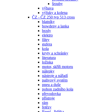
šrouby
výbava
výfuky a kolena
ČZ - ČZ 250 typ 513 cross
blatníky
bowdeny a lanka
brzdy
elektro
filtry
gufera
kola
kryty a schránky
literatura
ložiska
motor, skříň motoru
nálepky
nástroje a nářadí
palivový systém
pneu a duše
pohon zadního kola
převodovka
přístroje
rám
řetězy
řízení - řidítka