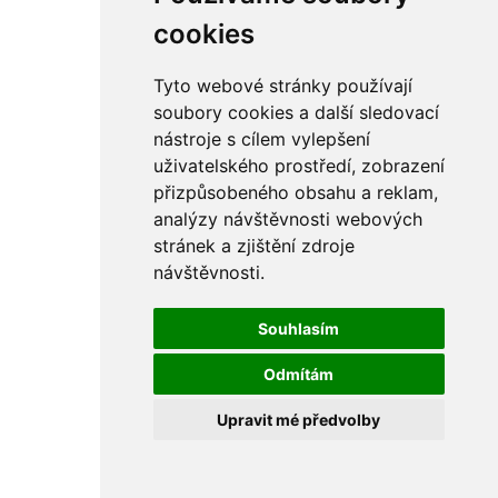
rám
řetězy
cookies
ostatní části
primární
sekundární
Tyto webové stránky používají
řízení - řidítka
soubory cookies a další sledovací
sání
nástroje s cílem vylepšení
sedla
spojovací materiál
uživatelského prostředí, zobrazení
matice
přizpůsobeného obsahu a reklam,
podložky
analýzy návštěvnosti webových
pojistné kroužky
šrouby
stránek a zjištění zdroje
výbava
návštěvnosti.
výfuky a kolena
ČZ - ČZ 380 typ 514 cross
blatníky
Souhlasím
bowdeny a lanka
brzdy
Odmítám
elektro
filtry
Upravit mé předvolby
gufera
kola
kryty a schránky
literatura