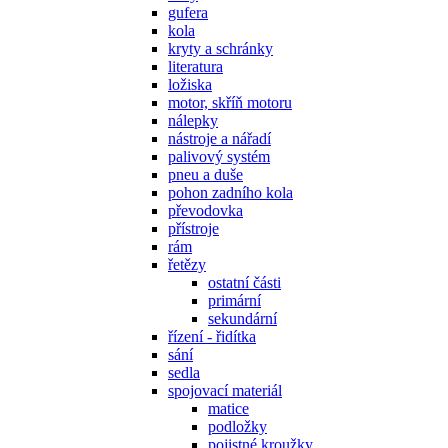
gufera
kola
kryty a schránky
literatura
ložiska
motor, skříň motoru
nálepky
nástroje a nářadí
palivový systém
pneu a duše
pohon zadního kola
převodovka
přístroje
rám
řetězy
ostatní části
primární
sekundární
řízení - řidítka
sání
sedla
spojovací materiál
matice
podložky
pojistné kroužky