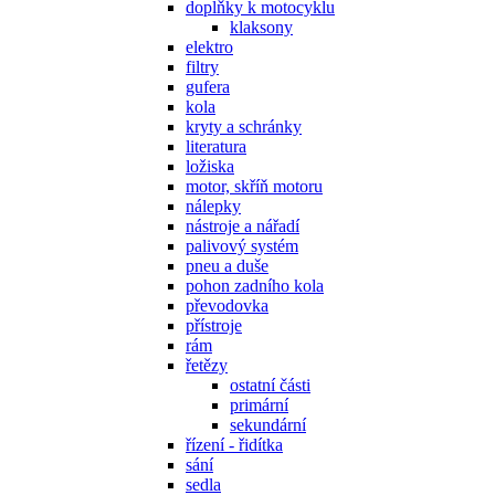
doplňky k motocyklu
klaksony
elektro
filtry
gufera
kola
kryty a schránky
literatura
ložiska
motor, skříň motoru
nálepky
nástroje a nářadí
palivový systém
pneu a duše
pohon zadního kola
převodovka
přístroje
rám
řetězy
ostatní části
primární
sekundární
řízení - řidítka
sání
sedla