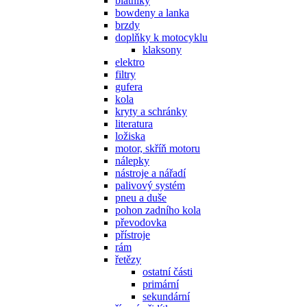
blatníky
bowdeny a lanka
brzdy
doplňky k motocyklu
klaksony
elektro
filtry
gufera
kola
kryty a schránky
literatura
ložiska
motor, skříň motoru
nálepky
nástroje a nářadí
palivový systém
pneu a duše
pohon zadního kola
převodovka
přístroje
rám
řetězy
ostatní části
primární
sekundární