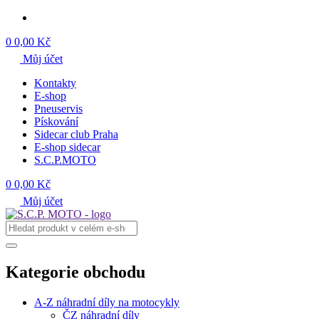
0
0,00 Kč
Můj účet
Kontakty
E-shop
Pneuservis
Pískování
Sidecar club Praha
E-shop sidecar
S.C.P.MOTO
0
0,00 Kč
Můj účet
Kategorie obchodu
A-Z náhradní díly na motocykly
ČZ náhradní díly