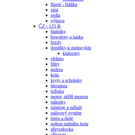
řízení - řidítka
sání
sedla
výbava
ČZ - 125 B
blatníky
bowdeny a lanka
brzdy
doplňky k motocyklu
klaksony
elektro
filtry
gufera
kola
kryty a schránky
literatura
ložiska
motor, skříň motoru
nálepky
nástroje a nářadí
palivový systém
pneu a duše
pohon zadního kola
převodovka
přístroje