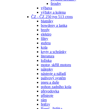
šrouby
výbava
výfuky a kolena
ČZ - ČZ 250 typ 513 cross
blatníky
bowdeny a lanka
brzdy
elektro
filtry
gufera
kola
kryty a schránky
literatura
ložiska
motor, skříň motoru
nálepky
nástroje a nářadí
palivový systém
pneu a duše
pohon zadního kola
převodovka
přístroje
rám
řetězy
řízení - řidítka