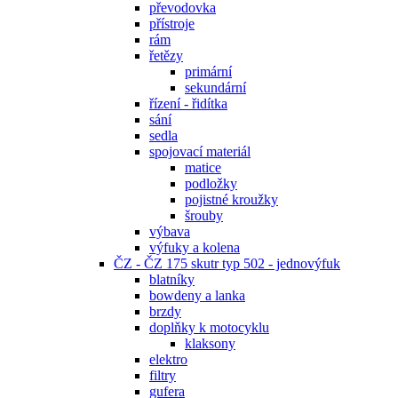
převodovka
přístroje
rám
řetězy
primární
sekundární
řízení - řidítka
sání
sedla
spojovací materiál
matice
podložky
pojistné kroužky
šrouby
výbava
výfuky a kolena
ČZ - ČZ 175 skutr typ 502 - jednovýfuk
blatníky
bowdeny a lanka
brzdy
doplňky k motocyklu
klaksony
elektro
filtry
gufera