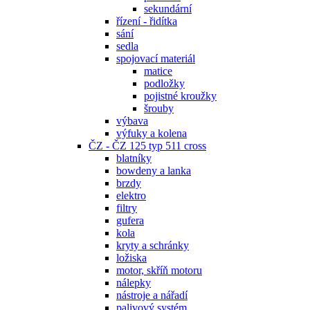
sekundární
řízení - řidítka
sání
sedla
spojovací materiál
matice
podložky
pojistné kroužky
šrouby
výbava
výfuky a kolena
ČZ - ČZ 125 typ 511 cross
blatníky
bowdeny a lanka
brzdy
elektro
filtry
gufera
kola
kryty a schránky
ložiska
motor, skříň motoru
nálepky
nástroje a nářadí
palivový systém