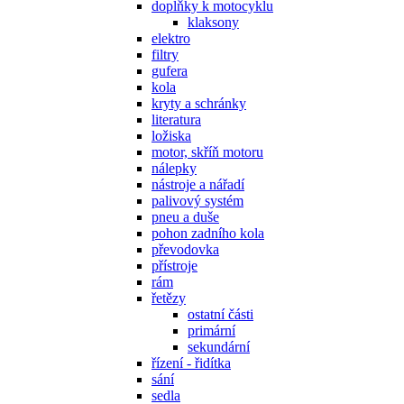
doplňky k motocyklu
klaksony
elektro
filtry
gufera
kola
kryty a schránky
literatura
ložiska
motor, skříň motoru
nálepky
nástroje a nářadí
palivový systém
pneu a duše
pohon zadního kola
převodovka
přístroje
rám
řetězy
ostatní části
primární
sekundární
řízení - řidítka
sání
sedla