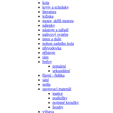
kola
kryty a schránky
literatura
ložiska
motor, skříň motoru
nálepky
nástroje a nářadí
palivový systém
pneu a duše
pohon zadního kola
převodovka
přístroje
rám
řetězy
primární
sekundární
řízení - řidítka
sání
sedla
spojovací materiál
matice
podložky
pojistné kroužky
šrouby
výbava