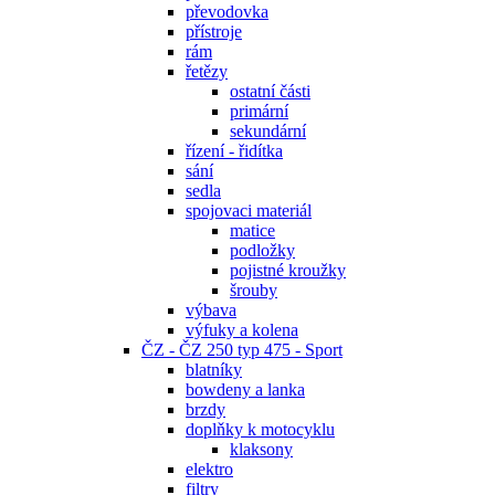
převodovka
přístroje
rám
řetězy
ostatní části
primární
sekundární
řízení - řidítka
sání
sedla
spojovaci materiál
matice
podložky
pojistné kroužky
šrouby
výbava
výfuky a kolena
ČZ - ČZ 250 typ 475 - Sport
blatníky
bowdeny a lanka
brzdy
doplňky k motocyklu
klaksony
elektro
filtry