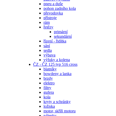
pneu a duše
pohon zadního kola
převodovka
přístroje
rám
řetězy
primární
sekundární
řízení - řidítka
sání
sedla
výbava
výfuky a kolena
ČZ - ČZ 125 typ 516 cross
blatníky
bowdeny a lanka
brzdy
elektro
filtry
gufera
kola
kryty a schránky
ložiska
motor, skříň motoru
nálepky