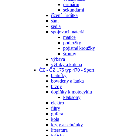
primární
sekundární
řízení - řidítka
sání
sedla
spojovací materiál
matice
podložky
pojistné kroužky
šrouby
výbava
výfuky a kolena
ČZ - ČZ 175 typ 470 - Sport
blatníky
bowdeny a lanka
brzdy
doplňky k motocyklu
klaksony
elektro
filtry
gufera
kola
kryty a schránky
literatura
ložiska