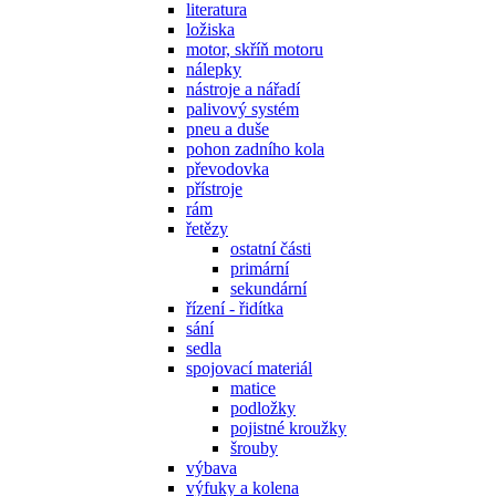
literatura
ložiska
motor, skříň motoru
nálepky
nástroje a nářadí
palivový systém
pneu a duše
pohon zadního kola
převodovka
přístroje
rám
řetězy
ostatní části
primární
sekundární
řízení - řidítka
sání
sedla
spojovací materiál
matice
podložky
pojistné kroužky
šrouby
výbava
výfuky a kolena