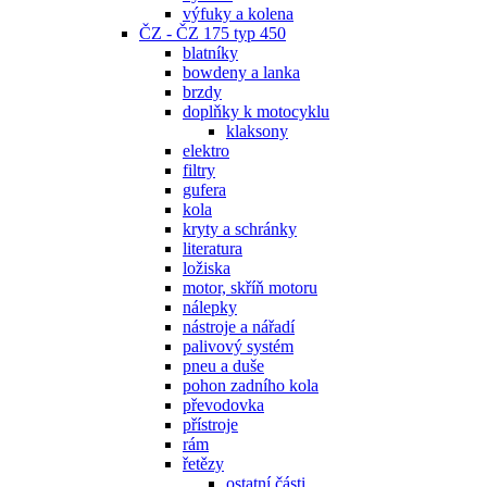
výfuky a kolena
ČZ - ČZ 175 typ 450
blatníky
bowdeny a lanka
brzdy
doplňky k motocyklu
klaksony
elektro
filtry
gufera
kola
kryty a schránky
literatura
ložiska
motor, skříň motoru
nálepky
nástroje a nářadí
palivový systém
pneu a duše
pohon zadního kola
převodovka
přístroje
rám
řetězy
ostatní části