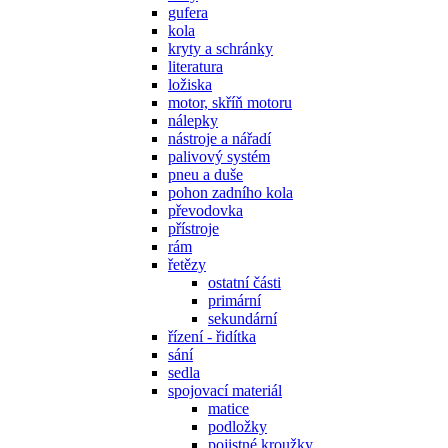
gufera
kola
kryty a schránky
literatura
ložiska
motor, skříň motoru
nálepky
nástroje a nářadí
palivový systém
pneu a duše
pohon zadního kola
převodovka
přístroje
rám
řetězy
ostatní části
primární
sekundární
řízení - řidítka
sání
sedla
spojovací materiál
matice
podložky
pojistné kroužky