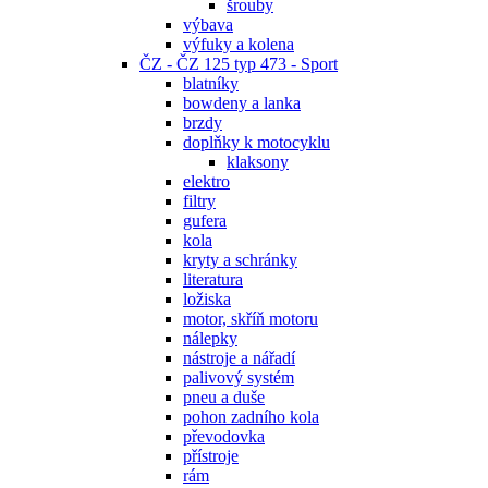
šrouby
výbava
výfuky a kolena
ČZ - ČZ 125 typ 473 - Sport
blatníky
bowdeny a lanka
brzdy
doplňky k motocyklu
klaksony
elektro
filtry
gufera
kola
kryty a schránky
literatura
ložiska
motor, skříň motoru
nálepky
nástroje a nářadí
palivový systém
pneu a duše
pohon zadního kola
převodovka
přístroje
rám