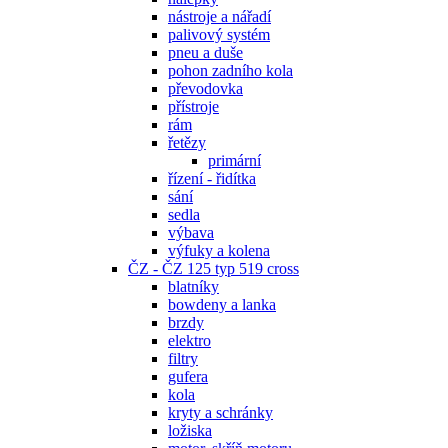
nástroje a nářadí
palivový systém
pneu a duše
pohon zadního kola
převodovka
přístroje
rám
řetězy
primární
řízení - řidítka
sání
sedla
výbava
výfuky a kolena
ČZ - ČZ 125 typ 519 cross
blatníky
bowdeny a lanka
brzdy
elektro
filtry
gufera
kola
kryty a schránky
ložiska