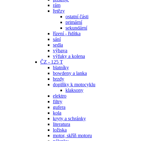
rám
řetězy
ostatní části
primární
sekundární
řízení - řidítka
sání
sedla
výbava
výfuky a kolena
ČZ - 125 T
blatníky
bowdeny a lanka
brzdy
doplňky k motocyklu
klaksony
elektro
filtry
gufera
kola
kryty a schránky
literatura
ložiska
motor, skříň motoru