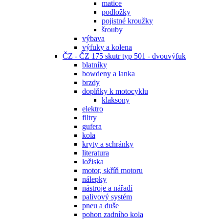
matice
podložky
pojistné kroužky
šrouby
výbava
výfuky a kolena
ČZ - ČZ 175 skutr typ 501 - dvouvýfuk
blatníky
bowdeny a lanka
brzdy
doplňky k motocyklu
klaksony
elektro
filtry
gufera
kola
kryty a schránky
literatura
ložiska
motor, skříň motoru
nálepky
nástroje a nářadí
palivový systém
pneu a duše
pohon zadního kola