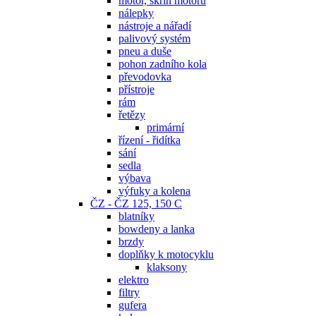
motor, skříň motoru
nálepky
nástroje a nářadí
palivový systém
pneu a duše
pohon zadního kola
převodovka
přístroje
rám
řetězy
primární
řízení - řidítka
sání
sedla
výbava
výfuky a kolena
ČZ - ČZ 125, 150 C
blatníky
bowdeny a lanka
brzdy
doplňky k motocyklu
klaksony
elektro
filtry
gufera