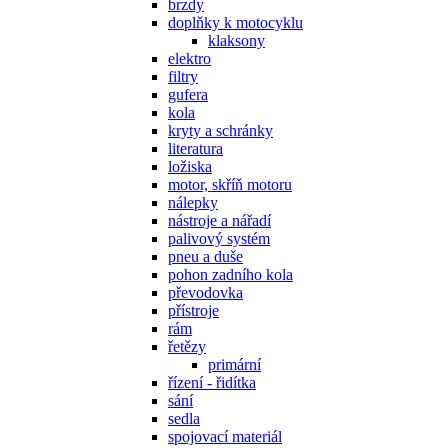
brzdy
doplňky k motocyklu
klaksony
elektro
filtry
gufera
kola
kryty a schránky
literatura
ložiska
motor, skříň motoru
nálepky
nástroje a nářadí
palivový systém
pneu a duše
pohon zadního kola
převodovka
přístroje
rám
řetězy
primární
řízení - řidítka
sání
sedla
spojovací materiál