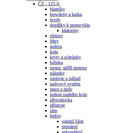
ČZ - 125 A
blatníky
bowdeny a lanka
brzdy
doplňky k motocyklu
klaksony
elektro
filtry
gufera
kola
kryty a schránky
ložiska
motor, skříň motoru
nálepky
nástroje a nářadí
palivový systém
pneu a duše
pohon zadního kola
převodovka
přístroje
rám
řetězy
ostatní části
primární
sekundární