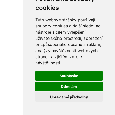
rám
řetězy
cookies
ostatní části
primární
sekundární
Tyto webové stránky používají
řízení - řidítka
soubory cookies a další sledovací
sání
nástroje s cílem vylepšení
sedla
spojovací materiál
uživatelského prostředí, zobrazení
matice
přizpůsobeného obsahu a reklam,
podložky
analýzy návštěvnosti webových
pojistné kroužky
šrouby
stránek a zjištění zdroje
výbava
návštěvnosti.
výfuky a kolena
ČZ - ČZ 380 typ 514 cross
blatníky
Souhlasím
bowdeny a lanka
brzdy
Odmítám
elektro
filtry
Upravit mé předvolby
gufera
kola
kryty a schránky
literatura