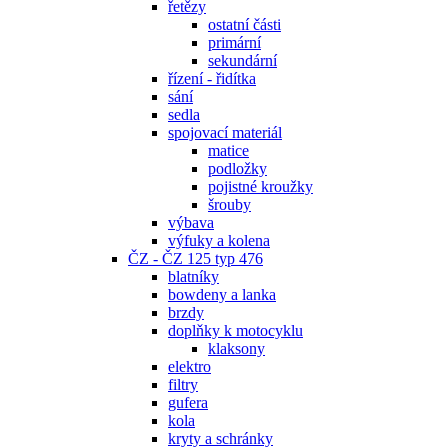
řetězy
ostatní části
primární
sekundární
řízení - řidítka
sání
sedla
spojovací materiál
matice
podložky
pojistné kroužky
šrouby
výbava
výfuky a kolena
ČZ - ČZ 125 typ 476
blatníky
bowdeny a lanka
brzdy
doplňky k motocyklu
klaksony
elektro
filtry
gufera
kola
kryty a schránky