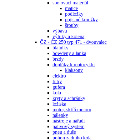
spojovací materiál
matice
podložky
pojistné kroužky
šrouby
výbava
výfuky a kolena
ČZ - ČZ 250 typ 471 - dvouválec
blatníky
bowdeny a lanka
brzdy
doplňky k motocyklu
klaksony
elektro
filtry
gufera
kola
kryty a schránky
ložiska
motor, skříň motoru
nálepky
nástroje a nářadí
palivový systém
pneu a duše
pohon zadního kola