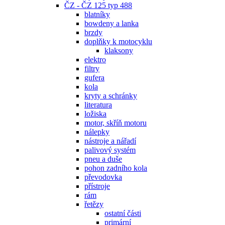
ČZ - ČZ 125 typ 488
blatníky
bowdeny a lanka
brzdy
doplňky k motocyklu
klaksony
elektro
filtry
gufera
kola
kryty a schránky
literatura
ložiska
motor, skříň motoru
nálepky
nástroje a nářadí
palivový systém
pneu a duše
pohon zadního kola
převodovka
přístroje
rám
řetězy
ostatní části
primární