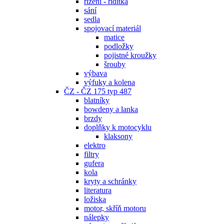
řízení - řidítka
sání
sedla
spojovací materiál
matice
podložky
pojistné kroužky
šrouby
výbava
výfuky a kolena
ČZ - ČZ 175 typ 487
blatníky
bowdeny a lanka
brzdy
doplňky k motocyklu
klaksony
elektro
filtry
gufera
kola
kryty a schránky
literatura
ložiska
motor, skříň motoru
nálepky