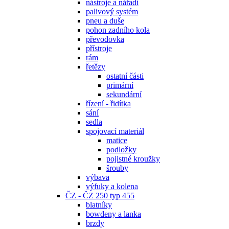
nástroje a nářadí
palivový systém
pneu a duše
pohon zadního kola
převodovka
přístroje
rám
řetězy
ostatní části
primární
sekundární
řízení - řidítka
sání
sedla
spojovací materiál
matice
podložky
pojistné kroužky
šrouby
výbava
výfuky a kolena
ČZ - ČZ 250 typ 455
blatníky
bowdeny a lanka
brzdy