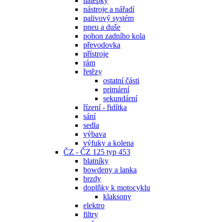
nálepky
nástroje a nářadí
palivový systém
pneu a duše
pohon zadního kola
převodovka
přístroje
rám
řetězy
ostatní části
primární
sekundární
řízení - řidítka
sání
sedla
výbava
výfuky a kolena
ČZ - ČZ 125 typ 453
blatníky
bowdeny a lanka
brzdy
doplňky k motocyklu
klaksony
elektro
filtry