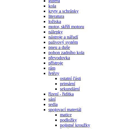
gufera
kola
kryty a schránky
literatura
ložiska
motor, skříň motoru
nálepky
nástroje a nářadí
palivový systém
pneu a duše
pohon zadního kola
převodovka
přístroje
rám
řetězy
ostatní části
primární
sekundární
řízení - řidítka
sání
sedla
spojovací materiál
matice
podložky
pojistné kroužky