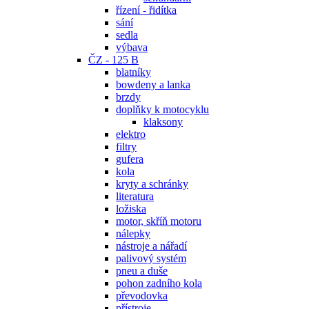
řízení - řidítka
sání
sedla
výbava
ČZ - 125 B
blatníky
bowdeny a lanka
brzdy
doplňky k motocyklu
klaksony
elektro
filtry
gufera
kola
kryty a schránky
literatura
ložiska
motor, skříň motoru
nálepky
nástroje a nářadí
palivový systém
pneu a duše
pohon zadního kola
převodovka
přístroje