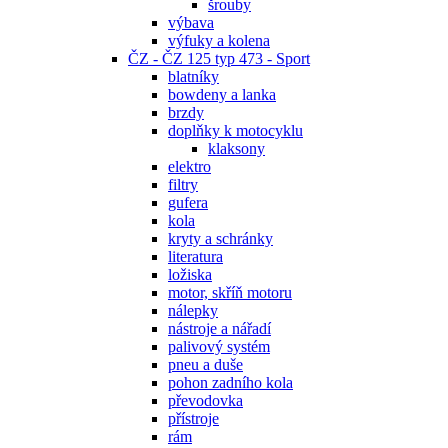
šrouby
výbava
výfuky a kolena
ČZ - ČZ 125 typ 473 - Sport
blatníky
bowdeny a lanka
brzdy
doplňky k motocyklu
klaksony
elektro
filtry
gufera
kola
kryty a schránky
literatura
ložiska
motor, skříň motoru
nálepky
nástroje a nářadí
palivový systém
pneu a duše
pohon zadního kola
převodovka
přístroje
rám