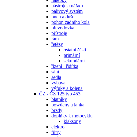
nálepky
nástroje a nářadí
palivový systém
pneu a duše
pohon zadního kola
převodovka
přístroje
rám
řetězy
ostatní části
primární
sekundární
řízení - řidítka
sání
sedla
výbava
výfuky a kolena
ČZ - ČZ 125 typ 453
blatníky
bowdeny a lanka
brzdy
doplňky k motocyklu
klaksony
elektro
filtry