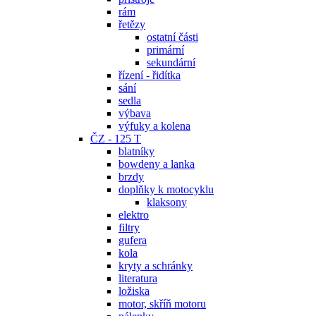
rám
řetězy
ostatní části
primární
sekundární
řízení - řidítka
sání
sedla
výbava
výfuky a kolena
ČZ - 125 T
blatníky
bowdeny a lanka
brzdy
doplňky k motocyklu
klaksony
elektro
filtry
gufera
kola
kryty a schránky
literatura
ložiska
motor, skříň motoru