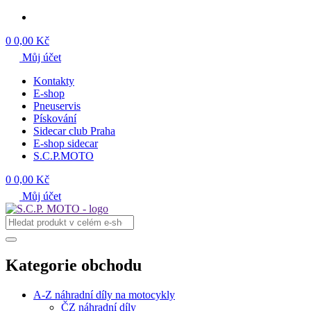
0
0,00 Kč
Můj účet
Kontakty
E-shop
Pneuservis
Pískování
Sidecar club Praha
E-shop sidecar
S.C.P.MOTO
0
0,00 Kč
Můj účet
Kategorie obchodu
A-Z náhradní díly na motocykly
ČZ náhradní díly