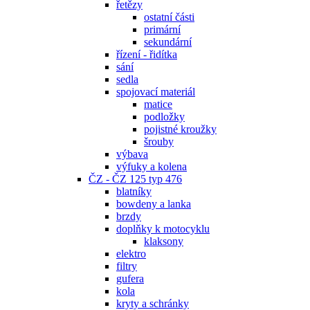
řetězy
ostatní části
primární
sekundární
řízení - řidítka
sání
sedla
spojovací materiál
matice
podložky
pojistné kroužky
šrouby
výbava
výfuky a kolena
ČZ - ČZ 125 typ 476
blatníky
bowdeny a lanka
brzdy
doplňky k motocyklu
klaksony
elektro
filtry
gufera
kola
kryty a schránky