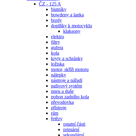
ČZ - 125 A
blatníky
bowdeny a lanka
brzdy
doplňky k motocyklu
klaksony
elektro
filtry
gufera
kola
kryty a schránky
ložiska
motor, skříň motoru
nálepky
nástroje a nářadí
palivový systém
pneu a duše
pohon zadního kola
převodovka
přístroje
rám
řetězy
ostatní části
primární
sekundární