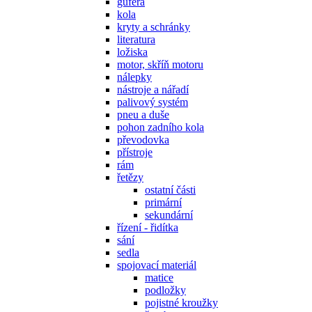
gufera
kola
kryty a schránky
literatura
ložiska
motor, skříň motoru
nálepky
nástroje a nářadí
palivový systém
pneu a duše
pohon zadního kola
převodovka
přístroje
rám
řetězy
ostatní části
primární
sekundární
řízení - řidítka
sání
sedla
spojovací materiál
matice
podložky
pojistné kroužky